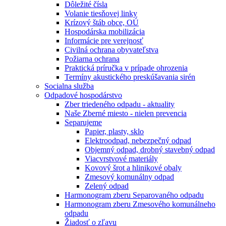
Dôležité čísla
Volanie tiesňovej linky
Krízový štáb obce, OÚ
Hospodárska mobilizácia
Informácie pre verejnosť
Civilná ochrana obyvateľstva
Požiarna ochrana
Praktická príručka v prípade ohrozenia
Termíny akustického preskúšavania sirén
Socialna služba
Odpadové hospodárstvo
Zber triedeného odpadu - aktuality
Naše Zberné miesto - nielen prevencia
Separujeme
Papier, plasty, sklo
Elektroodpad, nebezpečný odpad
Objemný odpad, drobný stavebný odpad
Viacvrstvové materiály
Kovový šrot a hlinikové obaly
Zmesový komunálny odpad
Zelený odpad
Harmonogram zberu Separovaného odpadu
Harmonogram zberu Zmesového komunálneho
odpadu
Žiadosť o zľavu