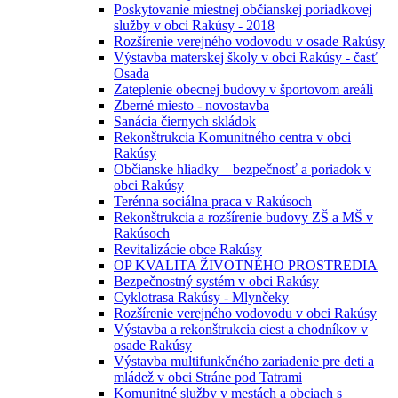
Poskytovanie miestnej občianskej poriadkovej
služby v obci Rakúsy - 2018
Rozšírenie verejného vodovodu v osade Rakúsy
Výstavba materskej školy v obci Rakúsy - časť
Osada
Zateplenie obecnej budovy v športovom areáli
Zberné miesto - novostavba
Sanácia čiernych skládok
Rekonštrukcia Komunitného centra v obci
Rakúsy
Občianske hliadky – bezpečnosť a poriadok v
obci Rakúsy
Terénna sociálna praca v Rakúsoch
Rekonštrukcia a rozšírenie budovy ZŠ a MŠ v
Rakúsoch
Revitalizácie obce Rakúsy
OP KVALITA ŽIVOTNÉHO PROSTREDIA
Bezpečnostný systém v obci Rakúsy
Cyklotrasa Rakúsy - Mlynčeky
Rozšírenie verejného vodovodu v obci Rakúsy
Výstavba a rekonštrukcia ciest a chodníkov v
osade Rakúsy
Výstavba multifunkčného zariadenie pre deti a
mládež v obci Stráne pod Tatrami
Komunitné služby v mestách a obciach s