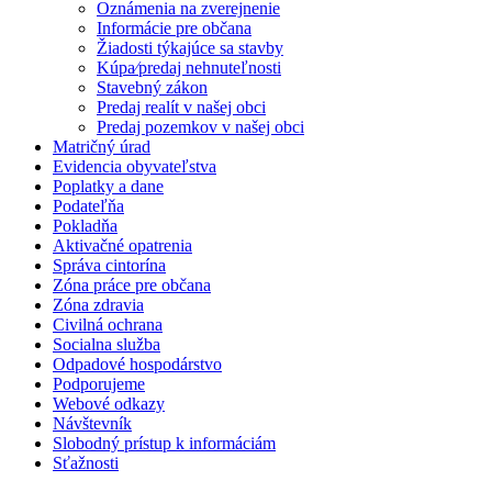
Oznámenia na zverejnenie
Informácie pre občana
Žiadosti týkajúce sa stavby
Kúpa⁄predaj nehnuteľnosti
Stavebný zákon
Predaj realít v našej obci
Predaj pozemkov v našej obci
Matričný úrad
Evidencia obyvateľstva
Poplatky a dane
Podateľňa
Pokladňa
Aktivačné opatrenia
Správa cintorína
Zóna práce pre občana
Zóna zdravia
Civilná ochrana
Socialna služba
Odpadové hospodárstvo
Podporujeme
Webové odkazy
Návštevník
Slobodný prístup k informáciám
Sťažnosti