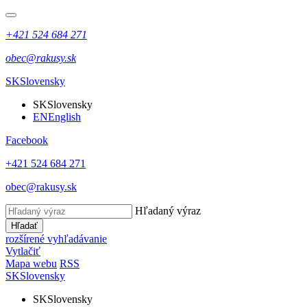
+421 524 684 271
obec@rakusy.sk
SK
Slovensky
SK
Slovensky
EN
English
Facebook
+421 524 684 271
obec@rakusy.sk
Hľadaný výraz
Hľadať
rozšírené vyhľadávanie
Vytlačiť
Mapa webu
RSS
SK
Slovensky
SK
Slovensky