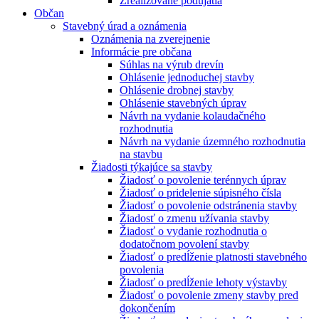
Zrealizované podujatia
Občan
Stavebný úrad a oznámenia
Oznámenia na zverejnenie
Informácie pre občana
Súhlas na výrub drevín
Ohlásenie jednoduchej stavby
Ohlásenie drobnej stavby
Ohlásenie stavebných úprav
Návrh na vydanie kolaudačného
rozhodnutia
Návrh na vydanie územného rozhodnutia
na stavbu
Žiadosti týkajúce sa stavby
Žiadosť o povolenie terénnych úprav
Žiadosť o pridelenie súpisného čísla
Žiadosť o povolenie odstránenia stavby
Žiadosť o zmenu užívania stavby
Žiadosť o vydanie rozhodnutia o
dodatočnom povolení stavby
Žiadosť o predĺženie platnosti stavebného
povolenia
Žiadosť o predĺženie lehoty výstavby
Žiadosť o povolenie zmeny stavby pred
dokončením