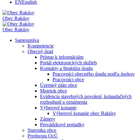
EN
English
Obec
Rakúsy
Obec
Rakúsy
Samospráva
Kompetencie
Obecný úrad
Prístup k informáciám
Portál elektronických služieb
Kontakty a štruktúra úradu
Pracovníci obecného úradu podľa úsekov
Pracovníci obce
Územný plán obce
Majetok obce
Evidencia stavebných povolení, kolaudačných
rozhodnutí a oznámenia
Výberové konanie
Výberové konanie obec Rakúsy
Zámery
Prevádzkové poriadky
Starostka obce
Prednosta OcÚ