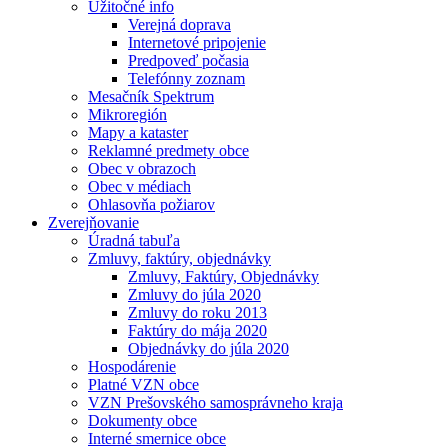
Užitočné info
Verejná doprava
Internetové pripojenie
Predpoveď počasia
Telefónny zoznam
Mesačník Spektrum
Mikroregión
Mapy a kataster
Reklamné predmety obce
Obec v obrazoch
Obec v médiach
Ohlasovňa požiarov
Zverejňovanie
Úradná tabuľa
Zmluvy, faktúry, objednávky
Zmluvy, Faktúry, Objednávky
Zmluvy do júla 2020
Zmluvy do roku 2013
Faktúry do mája 2020
Objednávky do júla 2020
Hospodárenie
Platné VZN obce
VZN Prešovského samosprávneho kraja
Dokumenty obce
Interné smernice obce