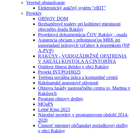
Verejné obstarávanie
Elektronický aukčný systém "eBIT"
Projekty
OBNOV DOM
Bezbariérové toalety pri kultúrnej miestnosti
obecného úradu Rakúsy
Projektová dokumentácia ČOV Rakúsy - osada
Asistencia obciam s prítomnosťou MRK pri
usporiadaní právnych vzťahov k pozemkom (NP
A-PVP)
RAKÚSY - VODOZÁDRŽNÉ OPATRENIA
V AREÁLI KOSTOLA A CINTORÍNA
Outdoor fitness ihrisko v obci Rakúsy
Projekt INT⁄PO⁄I⁄0025
Terénna sociálna práca a komunitné centrá
Rakúsanské augustové slávnosti
Obnova fasády pastoračného centra sv. Martina v
Rakúsoch
Program obnovy dediny
MOaPS
Letné Kino 2023
Národné projekty v programovom období 2014-
2020
Činnosť miestnej občianskej poriadkovej služby
v obci Rakúsy