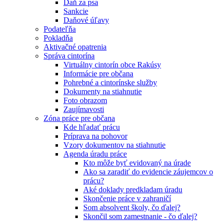
Daň za psa
Sankcie
Daňové úľavy
Podateľňa
Pokladňa
Aktivačné opatrenia
Správa cintorína
Virtuálny cintorín obce Rakúsy
Informácie pre občana
Pohrebné a cintorínske služby
Dokumenty na stiahnutie
Foto obrazom
Zaujímavosti
Zóna práce pre občana
Kde hľadať prácu
Príprava na pohovor
Vzory dokumentov na stiahnutie
Agenda úradu práce
Kto môže byť evidovaný na úrade
Ako sa zaradiť do evidencie záujemcov o
prácu?
Aké doklady predkladam úradu
Skončenie práce v zahraničí
Som absolvent školy, čo ďalej?
Skončil som zamestnanie - čo ďalej?