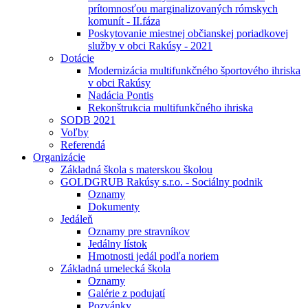
prítomnosťou marginalizovaných rómskych
komunít - II.fáza
Poskytovanie miestnej občianskej poriadkovej
služby v obci Rakúsy - 2021
Dotácie
Modernizácia multifunkčného športového ihriska
v obci Rakúsy
Nadácia Pontis
Rekonštrukcia multifunkčného ihriska
SODB 2021
Voľby
Referendá
Organizácie
Základná škola s materskou školou
GOLDGRUB Rakúsy s.r.o. - Sociálny podnik
Oznamy
Dokumenty
Jedáleň
Oznamy pre stravníkov
Jedálny lístok
Hmotnosti jedál podľa noriem
Základná umelecká škola
Oznamy
Galérie z podujatí
Pozvánky