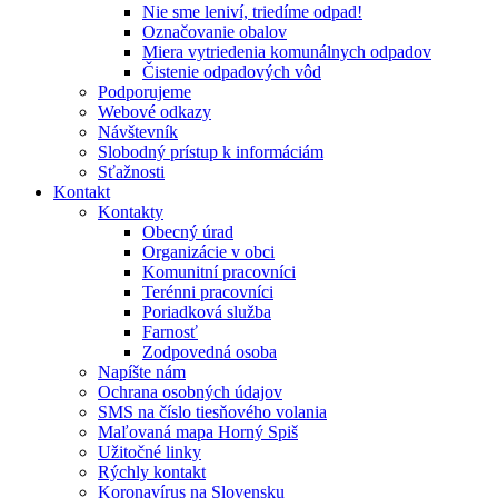
Nie sme leniví, triedíme odpad!
Označovanie obalov
Miera vytriedenia komunálnych odpadov
Čistenie odpadových vôd
Podporujeme
Webové odkazy
Návštevník
Slobodný prístup k informáciám
Sťažnosti
Kontakt
Kontakty
Obecný úrad
Organizácie v obci
Komunitní pracovníci
Terénni pracovníci
Poriadková služba
Farnosť
Zodpovedná osoba
Napíšte nám
Ochrana osobných údajov
SMS na číslo tiesňového volania
Maľovaná mapa Horný Spiš
Užitočné linky
Rýchly kontakt
Koronavírus na Slovensku