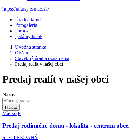
https://rakusy.esmao.sk/
úradná tabuľa
fotogaleria
farnosť
jedálny lístok
Úvodná stránka
Občan
Stavebný úrad a oznámenia
Predaj realít v našej obci
Predaj realít v našej obci
Názov
Hľadať
Všetko
P
Predaj rodinného domu - lokalita - centrum obce.
Stav: PREDANÝ