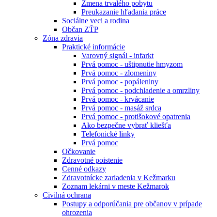
Zmena trvalého pobytu
Preukazanie hľadania práce
Sociálne veci a rodina
Občan ZŤP
Zóna zdravia
Praktické informácie
Varovný signál - infarkt
Prvá pomoc - uštipnutie hmyzom
Prvá pomoc - zlomeniny
Prvá pomoc - popáleniny
Prvá pomoc - podchladenie a omrzliny
Prvá pomoc - krvácanie
Prvá pomoc - masáž srdca
Prvá pomoc - protišokové opatrenia
Ako bezpečne vybrať kliešťa
Telefonické linky
Prvá pomoc
Očkovanie
Zdravotné poistenie
Cenné odkazy
Zdravotnícke zariadenia v Kežmarku
Zoznam lekárni v meste Kežmarok
Civilná ochrana
Postupy a odporúčania pre občanov v prípade
ohrozenia