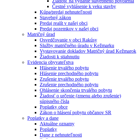
Žiadosť na vydanie stavebného povolenia
Čestné vyhlásenie k veku stavby
Kúpa⁄predaj nehnuteľnosti
Stavebný zákon
Predaj realít v našej obci
Predaj pozemkov v našej obci
Matričný úrad
Osvedčovanie v obci Rakúsy
Služby matričného úradu v Kežmarku
Vystavovanie dokladov Matričný úrad Kežmarok
Žiadosti k stiahnutiu
Evidencia obyvateľstva
Hlásenie trvalého pobytu
Hlásenie prechodného pobytu
Zrušenie trvalého pobytu
Zrušenie prechodného pobytu
Ohlásenie skončenia trvalého pobytu
Žiadosť o určenie (zmenu alebo zrušenie)
súpisného čísla
Poplatky obce
Zákon o hlásení pobytu občanov SR
Poplatky a dane
Aktuálne oznamy
Poplatky
Dane z nehnuteľnosti