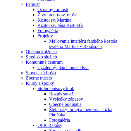
Farnosť
Oznamy farnosti
Živý prenos sv. omší
Kostol sv. Martina
Kostol sv. Jána Krstiteľa
Fotogaléria
Projekty
Maľovanie interiéru farského kostola
svätého Martina v Rakúsoch
Obecná knižnica
Stredisko služieb
Komunitné centrum
Týždenný plán činnosti KC
Slovenská Pošta
Zberné miesto
Kluby a spolky
Stolnotenisový klub
Rozpis súťaží
Výsledky zápasov
Obecné podujatia
Štefanský turnaj a memorial Jožka
Pitoňáka
Fotogaléria
OFK Rakúsy
Zápasy a výsledky