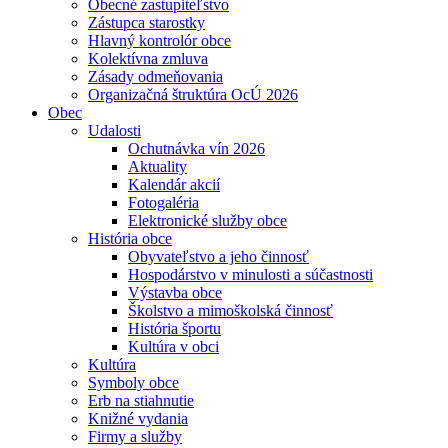
Obecné zastupiteľstvo
Zástupca starostky
Hlavný kontrolór obce
Kolektívna zmluva
Zásady odmeňovania
Organizačná štruktúra OcÚ 2026
Obec
Udalosti
Ochutnávka vín 2026
Aktuality
Kalendár akcií
Fotogaléria
Elektronické služby obce
História obce
Obyvateľstvo a jeho činnosť
Hospodárstvo v minulosti a súčastnosti
Výstavba obce
Školstvo a mimoškolská činnosť
História športu
Kultúra v obci
Kultúra
Symboly obce
Erb na stiahnutie
Knižné vydania
Firmy a služby