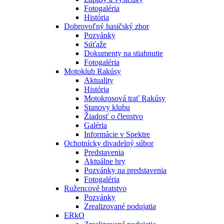
Fotogaléria
História
Dobrovoľný hasičský zbor
Pozvánky
Súťaže
Dokumenty na stiahnutie
Fotogaléria
Motoklub Rakúsy
Aktuality
História
Motokrosová trať Rakúsy
Stanovy klubu
Žiadosť o členstvo
Galéria
Informácie v Spektre
Ochotnícky divadelný súbor
Predstavenia
Aktuálne hry
Pozvánky na predstavenia
Fotogaléria
Ružencové bratstvo
Pozvánky
Zrealizované podujatia
ERkO