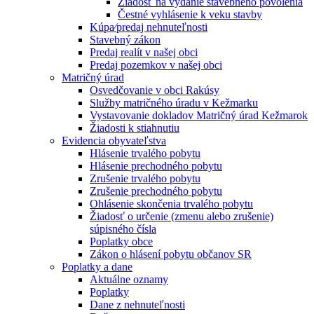
Žiadosť na vydanie stavebného povolenia
Čestné vyhlásenie k veku stavby
Kúpa⁄predaj nehnuteľnosti
Stavebný zákon
Predaj realít v našej obci
Predaj pozemkov v našej obci
Matričný úrad
Osvedčovanie v obci Rakúsy
Služby matričného úradu v Kežmarku
Vystavovanie dokladov Matričný úrad Kežmarok
Žiadosti k stiahnutiu
Evidencia obyvateľstva
Hlásenie trvalého pobytu
Hlásenie prechodného pobytu
Zrušenie trvalého pobytu
Zrušenie prechodného pobytu
Ohlásenie skončenia trvalého pobytu
Žiadosť o určenie (zmenu alebo zrušenie)
súpisného čísla
Poplatky obce
Zákon o hlásení pobytu občanov SR
Poplatky a dane
Aktuálne oznamy
Poplatky
Dane z nehnuteľnosti