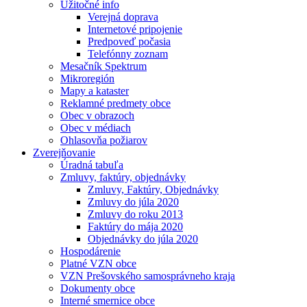
Užitočné info
Verejná doprava
Internetové pripojenie
Predpoveď počasia
Telefónny zoznam
Mesačník Spektrum
Mikroregión
Mapy a kataster
Reklamné predmety obce
Obec v obrazoch
Obec v médiach
Ohlasovňa požiarov
Zverejňovanie
Úradná tabuľa
Zmluvy, faktúry, objednávky
Zmluvy, Faktúry, Objednávky
Zmluvy do júla 2020
Zmluvy do roku 2013
Faktúry do mája 2020
Objednávky do júla 2020
Hospodárenie
Platné VZN obce
VZN Prešovského samosprávneho kraja
Dokumenty obce
Interné smernice obce