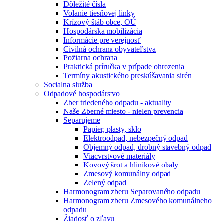
Dôležité čísla
Volanie tiesňovej linky
Krízový štáb obce, OÚ
Hospodárska mobilizácia
Informácie pre verejnosť
Civilná ochrana obyvateľstva
Požiarna ochrana
Praktická príručka v prípade ohrozenia
Termíny akustického preskúšavania sirén
Socialna služba
Odpadové hospodárstvo
Zber triedeného odpadu - aktuality
Naše Zberné miesto - nielen prevencia
Separujeme
Papier, plasty, sklo
Elektroodpad, nebezpečný odpad
Objemný odpad, drobný stavebný odpad
Viacvrstvové materiály
Kovový šrot a hlinikové obaly
Zmesový komunálny odpad
Zelený odpad
Harmonogram zberu Separovaného odpadu
Harmonogram zberu Zmesového komunálneho
odpadu
Žiadosť o zľavu