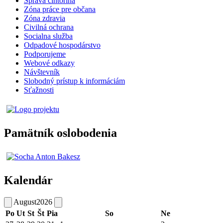
Správa cintorína
Zóna práce pre občana
Zóna zdravia
Civilná ochrana
Socialna služba
Odpadové hospodárstvo
Podporujeme
Webové odkazy
Návštevník
Slobodný prístup k informáciám
Sťažnosti
Pamätník oslobodenia
Kalendár
August
2026
Po
Ut
St
Št
Pia
So
Ne