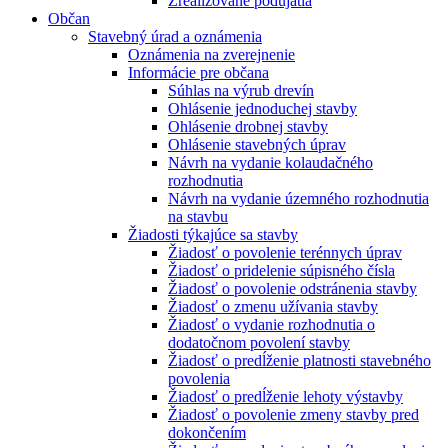
Zrealizované podujatia
Občan
Stavebný úrad a oznámenia
Oznámenia na zverejnenie
Informácie pre občana
Súhlas na výrub drevín
Ohlásenie jednoduchej stavby
Ohlásenie drobnej stavby
Ohlásenie stavebných úprav
Návrh na vydanie kolaudačného
rozhodnutia
Návrh na vydanie územného rozhodnutia
na stavbu
Žiadosti týkajúce sa stavby
Žiadosť o povolenie terénnych úprav
Žiadosť o pridelenie súpisného čísla
Žiadosť o povolenie odstránenia stavby
Žiadosť o zmenu užívania stavby
Žiadosť o vydanie rozhodnutia o
dodatočnom povolení stavby
Žiadosť o predĺženie platnosti stavebného
povolenia
Žiadosť o predĺženie lehoty výstavby
Žiadosť o povolenie zmeny stavby pred
dokončením