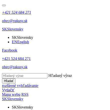
+421 524 684 271
obec@rakusy.sk
SK
Slovensky
SK
Slovensky
EN
English
Facebook
+421 524 684 271
obec@rakusy.sk
Hľadaný výraz
Hľadať
rozšírené vyhľadávanie
Vytlačiť
Mapa webu
RSS
SK
Slovensky
SK
Slovensky