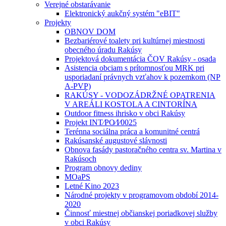
Verejné obstarávanie
Elektronický aukčný systém "eBIT"
Projekty
OBNOV DOM
Bezbariérové toalety pri kultúrnej miestnosti
obecného úradu Rakúsy
Projektová dokumentácia ČOV Rakúsy - osada
Asistencia obciam s prítomnosťou MRK pri
usporiadaní právnych vzťahov k pozemkom (NP
A-PVP)
RAKÚSY - VODOZÁDRŽNÉ OPATRENIA
V AREÁLI KOSTOLA A CINTORÍNA
Outdoor fitness ihrisko v obci Rakúsy
Projekt INT⁄PO⁄I⁄0025
Terénna sociálna práca a komunitné centrá
Rakúsanské augustové slávnosti
Obnova fasády pastoračného centra sv. Martina v
Rakúsoch
Program obnovy dediny
MOaPS
Letné Kino 2023
Národné projekty v programovom období 2014-
2020
Činnosť miestnej občianskej poriadkovej služby
v obci Rakúsy