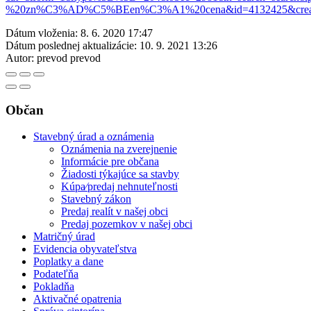
%20zn%C3%AD%C5%BEen%C3%A1%20cena&id=4132425&crea
Dátum vloženia:
8. 6. 2020 17:47
Dátum poslednej aktualizácie:
10. 9. 2021 13:26
Autor:
prevod prevod
Občan
Stavebný úrad a oznámenia
Oznámenia na zverejnenie
Informácie pre občana
Žiadosti týkajúce sa stavby
Kúpa⁄predaj nehnuteľnosti
Stavebný zákon
Predaj realít v našej obci
Predaj pozemkov v našej obci
Matričný úrad
Evidencia obyvateľstva
Poplatky a dane
Podateľňa
Pokladňa
Aktivačné opatrenia