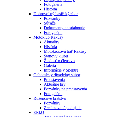
Fotogaléria
História
Dobrovoľný hasičský zbor
Pozvánky
Súťaže
Dokumenty na stiahnutie
Fotogaléria
Motoklub Rakúsy
Aktuality
História
Motokrosová trať Rakúsy
Stanovy klubu
Žiadosť o členstvo
Galéria
Informácie v Spektre
Ochotnícky divadelný súbor
Predstavenia
Aktuálne hry
Pozvánky na predstavenia
Fotogaléria
Ružencové bratstvo
Pozvánky
Zrealizované podujatia
ERkO