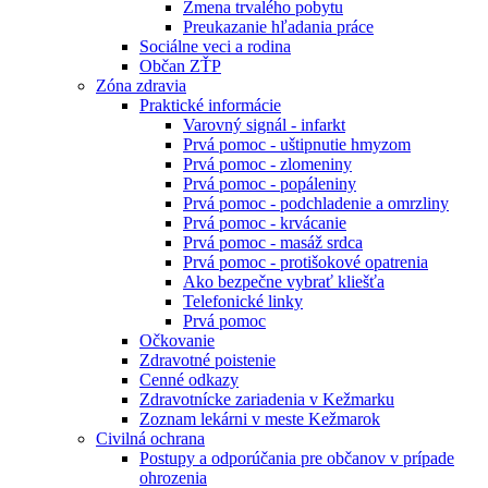
Zmena trvalého pobytu
Preukazanie hľadania práce
Sociálne veci a rodina
Občan ZŤP
Zóna zdravia
Praktické informácie
Varovný signál - infarkt
Prvá pomoc - uštipnutie hmyzom
Prvá pomoc - zlomeniny
Prvá pomoc - popáleniny
Prvá pomoc - podchladenie a omrzliny
Prvá pomoc - krvácanie
Prvá pomoc - masáž srdca
Prvá pomoc - protišokové opatrenia
Ako bezpečne vybrať kliešťa
Telefonické linky
Prvá pomoc
Očkovanie
Zdravotné poistenie
Cenné odkazy
Zdravotnícke zariadenia v Kežmarku
Zoznam lekárni v meste Kežmarok
Civilná ochrana
Postupy a odporúčania pre občanov v prípade
ohrozenia