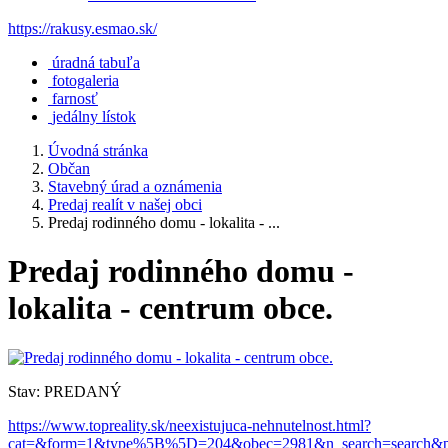
https://rakusy.esmao.sk/
úradná tabuľa
fotogaleria
farnosť
jedálny lístok
Úvodná stránka
Občan
Stavebný úrad a oznámenia
Predaj realít v našej obci
Predaj rodinného domu - lokalita - ...
Predaj rodinného domu -
lokalita - centrum obce.
Stav: PREDANÝ
https://www.topreality.sk/neexistujuca-nehnutelnost.html?
cat=&form=1&type%5B%5D=204&obec=2981&n_search=search