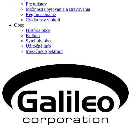
Pre turistov
Možnosti ubytovania a stravovania
Región aktuálne
Cyklotrasy v okolí
Obec
História obce
Kultúra
Symboly obce
Užitočné info
Mesačník Spektrum