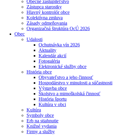
Obecné zastupiteľstvo
Zástupca starostky
Hlavný kontrolór obce
Kolektívna zmluva
Zásady odmeňovania
Organizačná štruktúra OcÚ 2026
Obec
Udalosti
Ochutnávka vín 2026
Aktuality
Kalendár akcií
Fotogaléria
Elektronické služby obce
História obce
Obyvateľstvo a jeho činnosť
Hospodárstvo v minulosti a súčastnosti
Výstavba obce
Školstvo a mimoškolská činnosť
História športu
Kultúra v obci
Kultúra
Symboly obce
Erb na stiahnutie
Knižné vydania
Firmy a služby