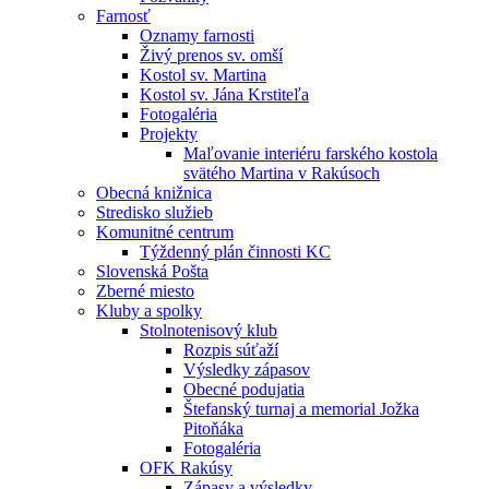
Farnosť
Oznamy farnosti
Živý prenos sv. omší
Kostol sv. Martina
Kostol sv. Jána Krstiteľa
Fotogaléria
Projekty
Maľovanie interiéru farského kostola
svätého Martina v Rakúsoch
Obecná knižnica
Stredisko služieb
Komunitné centrum
Týždenný plán činnosti KC
Slovenská Pošta
Zberné miesto
Kluby a spolky
Stolnotenisový klub
Rozpis súťaží
Výsledky zápasov
Obecné podujatia
Štefanský turnaj a memorial Jožka
Pitoňáka
Fotogaléria
OFK Rakúsy
Zápasy a výsledky