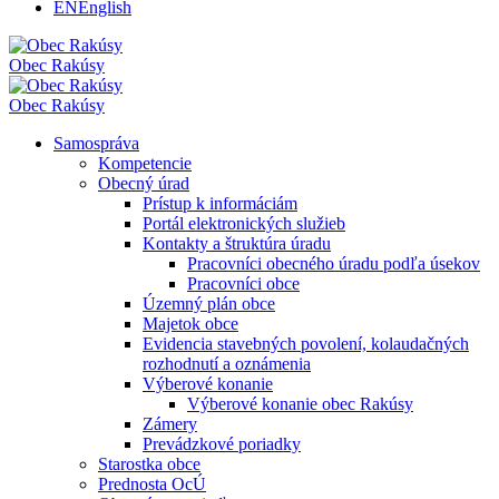
EN
English
Obec
Rakúsy
Obec
Rakúsy
Samospráva
Kompetencie
Obecný úrad
Prístup k informáciám
Portál elektronických služieb
Kontakty a štruktúra úradu
Pracovníci obecného úradu podľa úsekov
Pracovníci obce
Územný plán obce
Majetok obce
Evidencia stavebných povolení, kolaudačných
rozhodnutí a oznámenia
Výberové konanie
Výberové konanie obec Rakúsy
Zámery
Prevádzkové poriadky
Starostka obce
Prednosta OcÚ