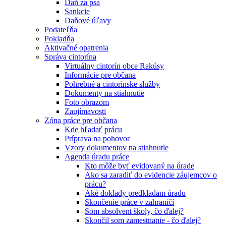
Daň za psa
Sankcie
Daňové úľavy
Podateľňa
Pokladňa
Aktivačné opatrenia
Správa cintorína
Virtuálny cintorín obce Rakúsy
Informácie pre občana
Pohrebné a cintorínske služby
Dokumenty na stiahnutie
Foto obrazom
Zaujímavosti
Zóna práce pre občana
Kde hľadať prácu
Príprava na pohovor
Vzory dokumentov na stiahnutie
Agenda úradu práce
Kto môže byť evidovaný na úrade
Ako sa zaradiť do evidencie záujemcov o
prácu?
Aké doklady predkladam úradu
Skončenie práce v zahraničí
Som absolvent školy, čo ďalej?
Skončil som zamestnanie - čo ďalej?