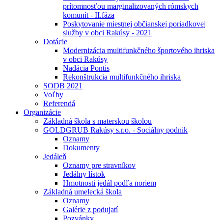
prítomnosťou marginalizovaných rómskych
komunít - II.fáza
Poskytovanie miestnej občianskej poriadkovej
služby v obci Rakúsy - 2021
Dotácie
Modernizácia multifunkčného športového ihriska
v obci Rakúsy
Nadácia Pontis
Rekonštrukcia multifunkčného ihriska
SODB 2021
Voľby
Referendá
Organizácie
Základná škola s materskou školou
GOLDGRUB Rakúsy s.r.o. - Sociálny podnik
Oznamy
Dokumenty
Jedáleň
Oznamy pre stravníkov
Jedálny lístok
Hmotnosti jedál podľa noriem
Základná umelecká škola
Oznamy
Galérie z podujatí
Pozvánky