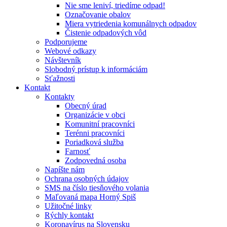
Nie sme leniví, triedíme odpad!
Označovanie obalov
Miera vytriedenia komunálnych odpadov
Čistenie odpadových vôd
Podporujeme
Webové odkazy
Návštevník
Slobodný prístup k informáciám
Sťažnosti
Kontakt
Kontakty
Obecný úrad
Organizácie v obci
Komunitní pracovníci
Terénni pracovníci
Poriadková služba
Farnosť
Zodpovedná osoba
Napíšte nám
Ochrana osobných údajov
SMS na číslo tiesňového volania
Maľovaná mapa Horný Spiš
Užitočné linky
Rýchly kontakt
Koronavírus na Slovensku