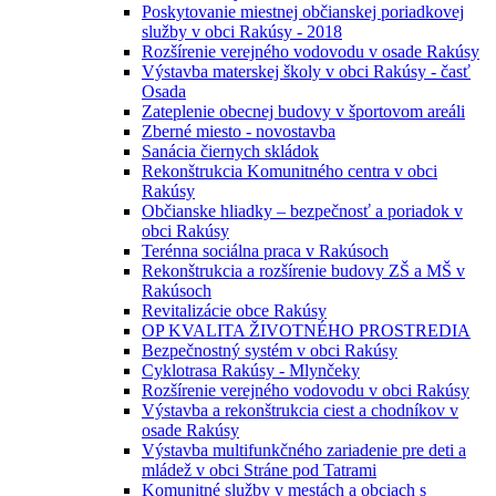
Poskytovanie miestnej občianskej poriadkovej
služby v obci Rakúsy - 2018
Rozšírenie verejného vodovodu v osade Rakúsy
Výstavba materskej školy v obci Rakúsy - časť
Osada
Zateplenie obecnej budovy v športovom areáli
Zberné miesto - novostavba
Sanácia čiernych skládok
Rekonštrukcia Komunitného centra v obci
Rakúsy
Občianske hliadky – bezpečnosť a poriadok v
obci Rakúsy
Terénna sociálna praca v Rakúsoch
Rekonštrukcia a rozšírenie budovy ZŠ a MŠ v
Rakúsoch
Revitalizácie obce Rakúsy
OP KVALITA ŽIVOTNÉHO PROSTREDIA
Bezpečnostný systém v obci Rakúsy
Cyklotrasa Rakúsy - Mlynčeky
Rozšírenie verejného vodovodu v obci Rakúsy
Výstavba a rekonštrukcia ciest a chodníkov v
osade Rakúsy
Výstavba multifunkčného zariadenie pre deti a
mládež v obci Stráne pod Tatrami
Komunitné služby v mestách a obciach s