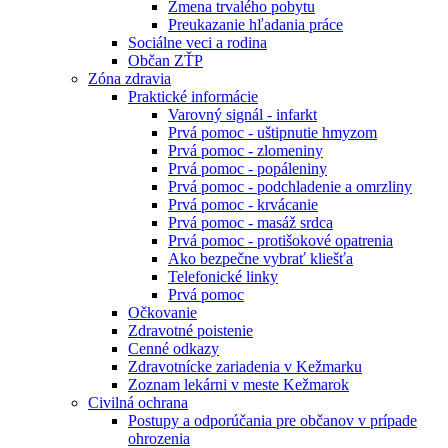
Zmena trvalého pobytu
Preukazanie hľadania práce
Sociálne veci a rodina
Občan ZŤP
Zóna zdravia
Praktické informácie
Varovný signál - infarkt
Prvá pomoc - uštipnutie hmyzom
Prvá pomoc - zlomeniny
Prvá pomoc - popáleniny
Prvá pomoc - podchladenie a omrzliny
Prvá pomoc - krvácanie
Prvá pomoc - masáž srdca
Prvá pomoc - protišokové opatrenia
Ako bezpečne vybrať kliešťa
Telefonické linky
Prvá pomoc
Očkovanie
Zdravotné poistenie
Cenné odkazy
Zdravotnícke zariadenia v Kežmarku
Zoznam lekárni v meste Kežmarok
Civilná ochrana
Postupy a odporúčania pre občanov v prípade
ohrozenia