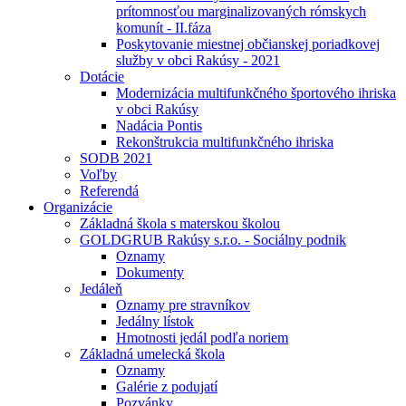
prítomnosťou marginalizovaných rómskych
komunít - II.fáza
Poskytovanie miestnej občianskej poriadkovej
služby v obci Rakúsy - 2021
Dotácie
Modernizácia multifunkčného športového ihriska
v obci Rakúsy
Nadácia Pontis
Rekonštrukcia multifunkčného ihriska
SODB 2021
Voľby
Referendá
Organizácie
Základná škola s materskou školou
GOLDGRUB Rakúsy s.r.o. - Sociálny podnik
Oznamy
Dokumenty
Jedáleň
Oznamy pre stravníkov
Jedálny lístok
Hmotnosti jedál podľa noriem
Základná umelecká škola
Oznamy
Galérie z podujatí
Pozvánky