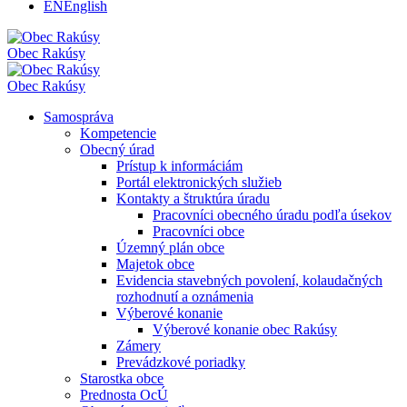
EN
English
Obec
Rakúsy
Obec
Rakúsy
Samospráva
Kompetencie
Obecný úrad
Prístup k informáciám
Portál elektronických služieb
Kontakty a štruktúra úradu
Pracovníci obecného úradu podľa úsekov
Pracovníci obce
Územný plán obce
Majetok obce
Evidencia stavebných povolení, kolaudačných
rozhodnutí a oznámenia
Výberové konanie
Výberové konanie obec Rakúsy
Zámery
Prevádzkové poriadky
Starostka obce
Prednosta OcÚ