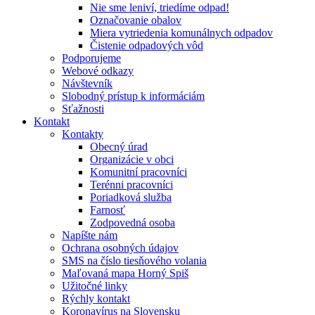
Nie sme leniví, triedíme odpad!
Označovanie obalov
Miera vytriedenia komunálnych odpadov
Čistenie odpadových vôd
Podporujeme
Webové odkazy
Návštevník
Slobodný prístup k informáciám
Sťažnosti
Kontakt
Kontakty
Obecný úrad
Organizácie v obci
Komunitní pracovníci
Terénni pracovníci
Poriadková služba
Farnosť
Zodpovedná osoba
Napíšte nám
Ochrana osobných údajov
SMS na číslo tiesňového volania
Maľovaná mapa Horný Spiš
Užitočné linky
Rýchly kontakt
Koronavírus na Slovensku