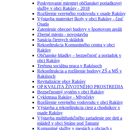
Poskytovanie miestnej občianskej poriadkovej
služby v obci Rakúsy - 2018
Rozšírenie verejného vodovodu v osade Rakúsy
Výstavba materskej školy v obci Rakúsy - časť
Osada
Zateplenie obecnej budovy v športovom areáli
Zberné miesto - novostavba
Sanácia čiernych skládok
Rekonštrukcia Komunitného centra v obci
Rakúsy
Občianske hliadky – bezpečnosť a poriadok v
obci Rakúsy
Terénna sociálna praca v Rakúsoch
Rekonštrukcia a rozšírenie budovy ZŠ a MŠ v
Rakúsoch
Revitalizácie obce Rakúsy
OP KVALITA ŽIVOTNÉHO PROSTREDIA
Bezpečnostný systém v obci Rakúsy
Cyklotrasa Rakúsy - Mlynčeky
Rozšírenie verejného vodovodu v obci Rakúsy
Výstavba a rekonštrukcia ciest a chodníkov v
osade Rakúsy
Výstavba multifunkčného zariadenie pre deti a
mládež v obci Stráne pod Tatrami
Komunitné služby v mestách a obciach s