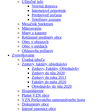
Užitočné info
Verejná doprava
Internetové pripojenie
Predpoveď počasia
Telefónny zoznam
Mesačník Spektrum
Mikroregión
Mapy a kataster
Reklamné predmety obce
Obec v obrazoch
Obec v médiach
Ohlasovňa požiarov
Zverejňovanie
Úradná tabuľa
Zmluvy, faktúry, objednávky
Zmluvy, Faktúry, Objednávky
Zmluvy do júla 2020
Zmluvy do roku 2013
Faktúry do mája 2020
Objednávky do júla 2020
Hospodárenie
Platné VZN obce
VZN Prešovského samosprávneho kraja
Dokumenty obce
Interné smernice obce