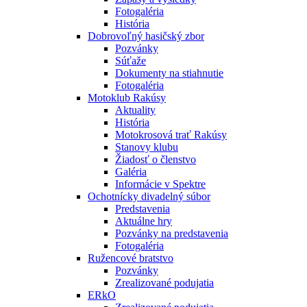
Fotogaléria
História
Dobrovoľný hasičský zbor
Pozvánky
Súťaže
Dokumenty na stiahnutie
Fotogaléria
Motoklub Rakúsy
Aktuality
História
Motokrosová trať Rakúsy
Stanovy klubu
Žiadosť o členstvo
Galéria
Informácie v Spektre
Ochotnícky divadelný súbor
Predstavenia
Aktuálne hry
Pozvánky na predstavenia
Fotogaléria
Ružencové bratstvo
Pozvánky
Zrealizované podujatia
ERkO