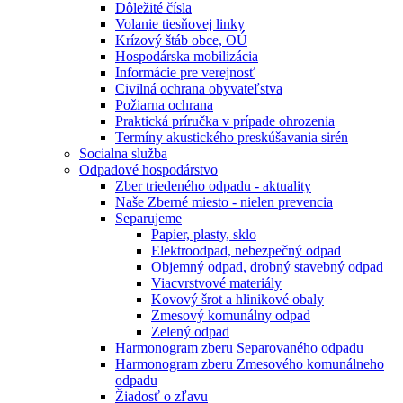
Dôležité čísla
Volanie tiesňovej linky
Krízový štáb obce, OÚ
Hospodárska mobilizácia
Informácie pre verejnosť
Civilná ochrana obyvateľstva
Požiarna ochrana
Praktická príručka v prípade ohrozenia
Termíny akustického preskúšavania sirén
Socialna služba
Odpadové hospodárstvo
Zber triedeného odpadu - aktuality
Naše Zberné miesto - nielen prevencia
Separujeme
Papier, plasty, sklo
Elektroodpad, nebezpečný odpad
Objemný odpad, drobný stavebný odpad
Viacvrstvové materiály
Kovový šrot a hlinikové obaly
Zmesový komunálny odpad
Zelený odpad
Harmonogram zberu Separovaného odpadu
Harmonogram zberu Zmesového komunálneho
odpadu
Žiadosť o zľavu