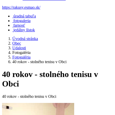
https://rakusy.esmao.sk/
úradná tabuľa
fotogaleria
farnosť
jedálny lístok
Úvodná stránka
Obec
Udalosti
Fotogaléria
Fotogaléria
40 rokov - stolného tenisu v Obci
40 rokov - stolného tenisu v
Obci
40 rokov - stolného tenisu v Obci