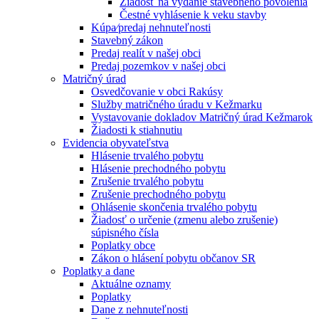
Žiadosť na vydanie stavebného povolenia
Čestné vyhlásenie k veku stavby
Kúpa⁄predaj nehnuteľnosti
Stavebný zákon
Predaj realít v našej obci
Predaj pozemkov v našej obci
Matričný úrad
Osvedčovanie v obci Rakúsy
Služby matričného úradu v Kežmarku
Vystavovanie dokladov Matričný úrad Kežmarok
Žiadosti k stiahnutiu
Evidencia obyvateľstva
Hlásenie trvalého pobytu
Hlásenie prechodného pobytu
Zrušenie trvalého pobytu
Zrušenie prechodného pobytu
Ohlásenie skončenia trvalého pobytu
Žiadosť o určenie (zmenu alebo zrušenie)
súpisného čísla
Poplatky obce
Zákon o hlásení pobytu občanov SR
Poplatky a dane
Aktuálne oznamy
Poplatky
Dane z nehnuteľnosti