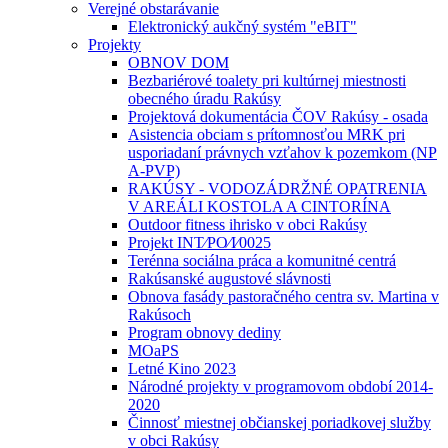
Verejné obstarávanie
Elektronický aukčný systém "eBIT"
Projekty
OBNOV DOM
Bezbariérové toalety pri kultúrnej miestnosti
obecného úradu Rakúsy
Projektová dokumentácia ČOV Rakúsy - osada
Asistencia obciam s prítomnosťou MRK pri
usporiadaní právnych vzťahov k pozemkom (NP
A-PVP)
RAKÚSY - VODOZÁDRŽNÉ OPATRENIA
V AREÁLI KOSTOLA A CINTORÍNA
Outdoor fitness ihrisko v obci Rakúsy
Projekt INT⁄PO⁄I⁄0025
Terénna sociálna práca a komunitné centrá
Rakúsanské augustové slávnosti
Obnova fasády pastoračného centra sv. Martina v
Rakúsoch
Program obnovy dediny
MOaPS
Letné Kino 2023
Národné projekty v programovom období 2014-
2020
Činnosť miestnej občianskej poriadkovej služby
v obci Rakúsy