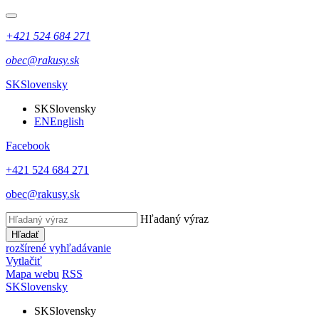
+421 524 684 271
obec@rakusy.sk
SK
Slovensky
SK
Slovensky
EN
English
Facebook
+421 524 684 271
obec@rakusy.sk
Hľadaný výraz
Hľadať
rozšírené vyhľadávanie
Vytlačiť
Mapa webu
RSS
SK
Slovensky
SK
Slovensky