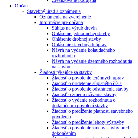
Zrealizované podujatia
Občan
Stavebný úrad a oznámenia
Oznámenia na zverejnenie
Informácie pre občana
Súhlas na výrub drevín
Ohlásenie jednoduchej stavby
Ohlásenie drobnej stavby
Ohlásenie stavebných úprav
Návrh na vydanie kolaudačného
rozhodnutia
Návrh na vydanie územného rozhodnutia
na stavbu
Žiadosti týkajúce sa stavby
Žiadosť o povolenie terénnych úprav
Žiadosť o pridelenie súpisného čísla
Žiadosť o povolenie odstránenia stavby
Žiadosť o zmenu užívania stavby
Žiadosť o vydanie rozhodnutia o
dodatočnom povolení stavby
Žiadosť o predĺženie platnosti stavebného
povolenia
Žiadosť o predĺženie lehoty výstavby
Žiadosť o povolenie zmeny stavby pred
dokončením