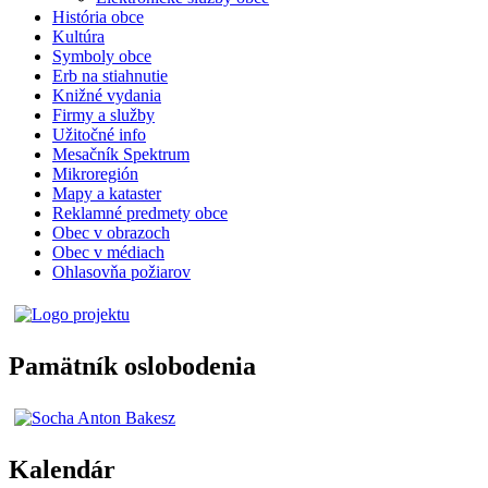
História obce
Kultúra
Symboly obce
Erb na stiahnutie
Knižné vydania
Firmy a služby
Užitočné info
Mesačník Spektrum
Mikroregión
Mapy a kataster
Reklamné predmety obce
Obec v obrazoch
Obec v médiach
Ohlasovňa požiarov
Pamätník oslobodenia
Kalendár