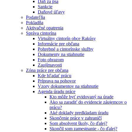
Daň za psa
Sankcie
Daňové úľavy
Podateľňa
Pokladňa
Aktivačné opatrenia
Správa cintorína
Virtuálny cintorín obce Rakúsy
Informácie pre občana
Pohrebné a cintorínske služby
Dokumenty na stiahnutie
Foto obrazom
Zaujímavosti
Zóna práce pre občana
Kde hľadať prácu
Príprava na pohovor
Vzory dokumentov na stiahnutie
Agenda úradu práce
Kto môže byť evidovaný na úrade
Ako sa zaradiť do evidencie záujemcov o
prácu?
Aké doklady predkladam úradu
Skončenie práce v zahraničí
Som absolvent školy, čo ďalej?
Skončil som zamestnanie - čo ďalej?