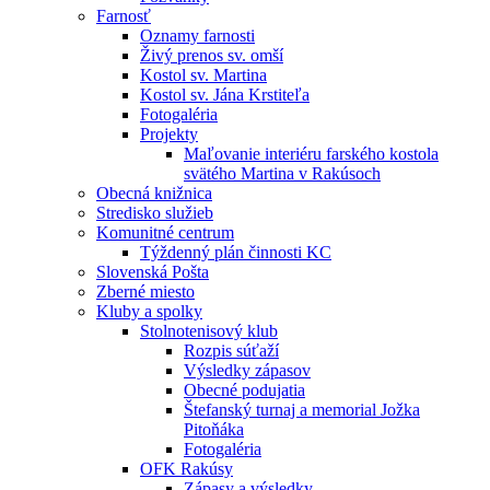
Farnosť
Oznamy farnosti
Živý prenos sv. omší
Kostol sv. Martina
Kostol sv. Jána Krstiteľa
Fotogaléria
Projekty
Maľovanie interiéru farského kostola
svätého Martina v Rakúsoch
Obecná knižnica
Stredisko služieb
Komunitné centrum
Týždenný plán činnosti KC
Slovenská Pošta
Zberné miesto
Kluby a spolky
Stolnotenisový klub
Rozpis súťaží
Výsledky zápasov
Obecné podujatia
Štefanský turnaj a memorial Jožka
Pitoňáka
Fotogaléria
OFK Rakúsy
Zápasy a výsledky