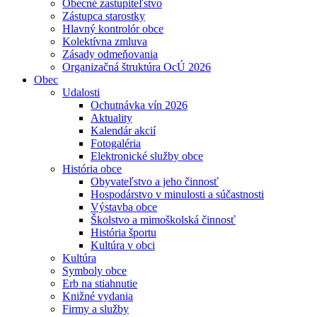
Obecné zastupiteľstvo
Zástupca starostky
Hlavný kontrolór obce
Kolektívna zmluva
Zásady odmeňovania
Organizačná štruktúra OcÚ 2026
Obec
Udalosti
Ochutnávka vín 2026
Aktuality
Kalendár akcií
Fotogaléria
Elektronické služby obce
História obce
Obyvateľstvo a jeho činnosť
Hospodárstvo v minulosti a súčastnosti
Výstavba obce
Školstvo a mimoškolská činnosť
História športu
Kultúra v obci
Kultúra
Symboly obce
Erb na stiahnutie
Knižné vydania
Firmy a služby