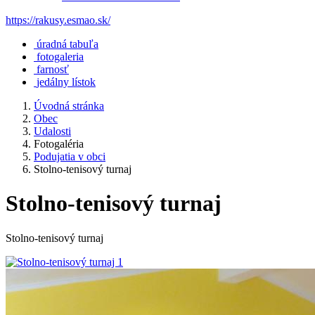
https://rakusy.esmao.sk/
úradná tabuľa
fotogaleria
farnosť
jedálny lístok
Úvodná stránka
Obec
Udalosti
Fotogaléria
Podujatia v obci
Stolno-tenisový turnaj
Stolno-tenisový turnaj
Stolno-tenisový turnaj