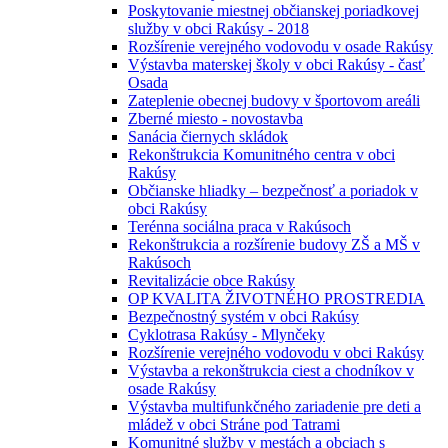
Poskytovanie miestnej občianskej poriadkovej
služby v obci Rakúsy - 2018
Rozšírenie verejného vodovodu v osade Rakúsy
Výstavba materskej školy v obci Rakúsy - časť
Osada
Zateplenie obecnej budovy v športovom areáli
Zberné miesto - novostavba
Sanácia čiernych skládok
Rekonštrukcia Komunitného centra v obci
Rakúsy
Občianske hliadky – bezpečnosť a poriadok v
obci Rakúsy
Terénna sociálna praca v Rakúsoch
Rekonštrukcia a rozšírenie budovy ZŠ a MŠ v
Rakúsoch
Revitalizácie obce Rakúsy
OP KVALITA ŽIVOTNÉHO PROSTREDIA
Bezpečnostný systém v obci Rakúsy
Cyklotrasa Rakúsy - Mlynčeky
Rozšírenie verejného vodovodu v obci Rakúsy
Výstavba a rekonštrukcia ciest a chodníkov v
osade Rakúsy
Výstavba multifunkčného zariadenie pre deti a
mládež v obci Stráne pod Tatrami
Komunitné služby v mestách a obciach s