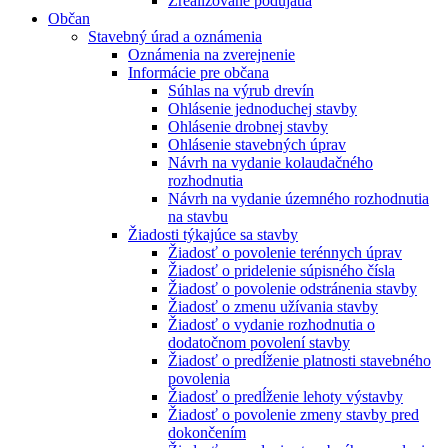
Zrealizované podujatia
Občan
Stavebný úrad a oznámenia
Oznámenia na zverejnenie
Informácie pre občana
Súhlas na výrub drevín
Ohlásenie jednoduchej stavby
Ohlásenie drobnej stavby
Ohlásenie stavebných úprav
Návrh na vydanie kolaudačného
rozhodnutia
Návrh na vydanie územného rozhodnutia
na stavbu
Žiadosti týkajúce sa stavby
Žiadosť o povolenie terénnych úprav
Žiadosť o pridelenie súpisného čísla
Žiadosť o povolenie odstránenia stavby
Žiadosť o zmenu užívania stavby
Žiadosť o vydanie rozhodnutia o
dodatočnom povolení stavby
Žiadosť o predĺženie platnosti stavebného
povolenia
Žiadosť o predĺženie lehoty výstavby
Žiadosť o povolenie zmeny stavby pred
dokončením