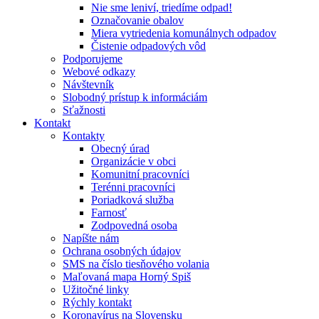
Nie sme leniví, triedíme odpad!
Označovanie obalov
Miera vytriedenia komunálnych odpadov
Čistenie odpadových vôd
Podporujeme
Webové odkazy
Návštevník
Slobodný prístup k informáciám
Sťažnosti
Kontakt
Kontakty
Obecný úrad
Organizácie v obci
Komunitní pracovníci
Terénni pracovníci
Poriadková služba
Farnosť
Zodpovedná osoba
Napíšte nám
Ochrana osobných údajov
SMS na číslo tiesňového volania
Maľovaná mapa Horný Spiš
Užitočné linky
Rýchly kontakt
Koronavírus na Slovensku