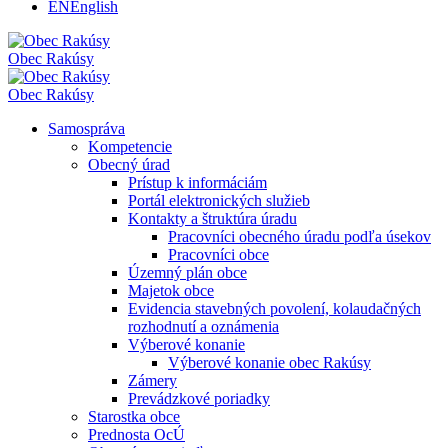
EN
English
Obec
Rakúsy
Obec
Rakúsy
Samospráva
Kompetencie
Obecný úrad
Prístup k informáciám
Portál elektronických služieb
Kontakty a štruktúra úradu
Pracovníci obecného úradu podľa úsekov
Pracovníci obce
Územný plán obce
Majetok obce
Evidencia stavebných povolení, kolaudačných
rozhodnutí a oznámenia
Výberové konanie
Výberové konanie obec Rakúsy
Zámery
Prevádzkové poriadky
Starostka obce
Prednosta OcÚ