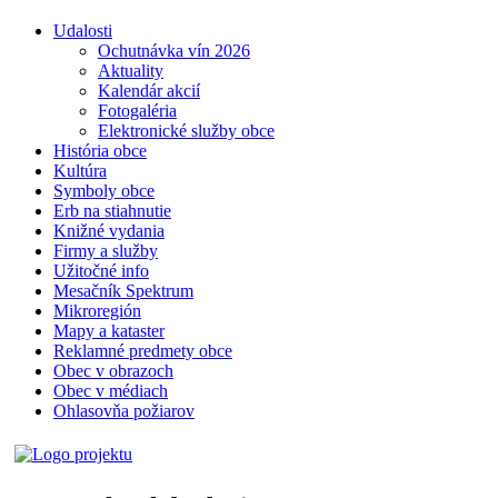
Udalosti
Ochutnávka vín 2026
Aktuality
Kalendár akcií
Fotogaléria
Elektronické služby obce
História obce
Kultúra
Symboly obce
Erb na stiahnutie
Knižné vydania
Firmy a služby
Užitočné info
Mesačník Spektrum
Mikroregión
Mapy a kataster
Reklamné predmety obce
Obec v obrazoch
Obec v médiach
Ohlasovňa požiarov