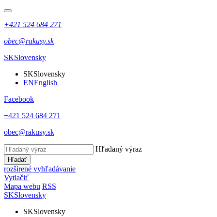
+421 524 684 271
obec@rakusy.sk
SK
Slovensky
SK
Slovensky
EN
English
Facebook
+421 524 684 271
obec@rakusy.sk
Hľadaný výraz
Hľadať
rozšírené vyhľadávanie
Vytlačiť
Mapa webu
RSS
SK
Slovensky
SK
Slovensky