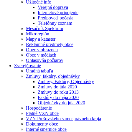
Užitočné info
Verejná doprava
Internetové pripojenie
Predpoveď počasia
Telefónny zoznam
Mesačník Spektrum
Mikroregión
Mapy a kataster
Reklamné predmety obce
Obec v obrazoch
Obec v médiach
Ohlasovňa požiarov
Zverejňovanie
Úradná tabuľa
Zmluvy, faktúry, objednávky
Zmluvy, Faktúry, Objednávky
Zmluvy do júla 2020
Zmluvy do roku 2013
Faktúry do mája 2020
Objednávky do júla 2020
Hospodárenie
Platné VZN obce
VZN Prešovského samosprávneho kraja
Dokumenty obce
Interné smernice obce