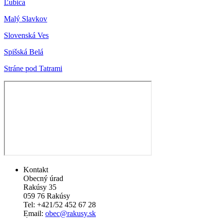
Ľubica
Malý Slavkov
Slovenská Ves
Spišská Belá
Stráne pod Tatrami
Kontakt
Obecný úrad
Rakúsy 35
059 76 Rakúsy
Tel: +421/52 452 67 28
Email:
obec@rakusy.sk