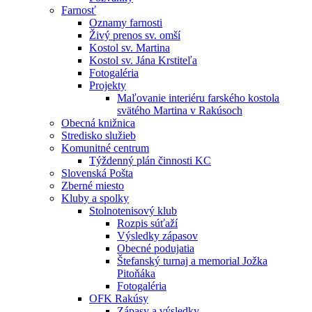
Farnosť
Oznamy farnosti
Živý prenos sv. omší
Kostol sv. Martina
Kostol sv. Jána Krstiteľa
Fotogaléria
Projekty
Maľovanie interiéru farského kostola
svätého Martina v Rakúsoch
Obecná knižnica
Stredisko služieb
Komunitné centrum
Týždenný plán činnosti KC
Slovenská Pošta
Zberné miesto
Kluby a spolky
Stolnotenisový klub
Rozpis súťaží
Výsledky zápasov
Obecné podujatia
Štefanský turnaj a memorial Jožka
Pitoňáka
Fotogaléria
OFK Rakúsy
Zápasy a výsledky