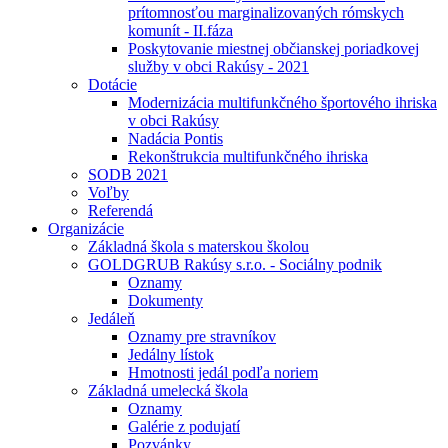
prítomnosťou marginalizovaných rómskych
komunít - II.fáza
Poskytovanie miestnej občianskej poriadkovej
služby v obci Rakúsy - 2021
Dotácie
Modernizácia multifunkčného športového ihriska
v obci Rakúsy
Nadácia Pontis
Rekonštrukcia multifunkčného ihriska
SODB 2021
Voľby
Referendá
Organizácie
Základná škola s materskou školou
GOLDGRUB Rakúsy s.r.o. - Sociálny podnik
Oznamy
Dokumenty
Jedáleň
Oznamy pre stravníkov
Jedálny lístok
Hmotnosti jedál podľa noriem
Základná umelecká škola
Oznamy
Galérie z podujatí
Pozvánky