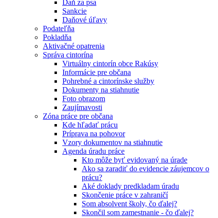
Daň za psa
Sankcie
Daňové úľavy
Podateľňa
Pokladňa
Aktivačné opatrenia
Správa cintorína
Virtuálny cintorín obce Rakúsy
Informácie pre občana
Pohrebné a cintorínske služby
Dokumenty na stiahnutie
Foto obrazom
Zaujímavosti
Zóna práce pre občana
Kde hľadať prácu
Príprava na pohovor
Vzory dokumentov na stiahnutie
Agenda úradu práce
Kto môže byť evidovaný na úrade
Ako sa zaradiť do evidencie záujemcov o
prácu?
Aké doklady predkladam úradu
Skončenie práce v zahraničí
Som absolvent školy, čo ďalej?
Skončil som zamestnanie - čo ďalej?