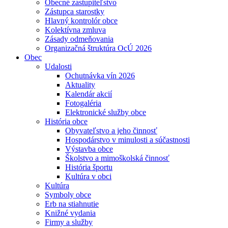
Obecné zastupiteľstvo
Zástupca starostky
Hlavný kontrolór obce
Kolektívna zmluva
Zásady odmeňovania
Organizačná štruktúra OcÚ 2026
Obec
Udalosti
Ochutnávka vín 2026
Aktuality
Kalendár akcií
Fotogaléria
Elektronické služby obce
História obce
Obyvateľstvo a jeho činnosť
Hospodárstvo v minulosti a súčastnosti
Výstavba obce
Školstvo a mimoškolská činnosť
História športu
Kultúra v obci
Kultúra
Symboly obce
Erb na stiahnutie
Knižné vydania
Firmy a služby