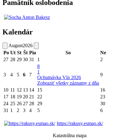
Pamätník oslobodenia
Kalendár
August
2026
Po
Ut
St
Št
Pia
So
Ne
27
28
29
30
31
1
2
8
1
3
4
5
6
7
9
Ochutnávka Vín 2026
Zobraziť všetky záznamy z dňa
10
11
12
13
14
15
16
17
18
19
20
21
22
23
24
25
26
27
28
29
30
31
1
2
3
4
5
6
https://rakusy.esmao.sk/
Katastrálna mapa