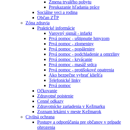
Zmena trvalého pobytu
Preukazanie hľadania práce
Sociálne veci a rodina
Občan ZŤP
Zóna zdravia
Praktické informácie
Varovný signál - infarkt
Prvá pomoc - uštipnutie hmyzom
Prvá pomoc - zlomeniny
Prvá pomoc - popáleniny
Prvá pomoc - podchladenie a omrzliny
Prvá pomoc - krvácanie
Prvá pomoc - masáž srdca
Prvá pomoc - protišokové opatrenia
Ako bezpečne vybrať kliešťa
Telefonické linky
Prvá pomoc
Očkovanie
Zdravotné poistenie
Cenné odkazy
Zdravotnícke zariadenia v Kežmarku
Zoznam lekárni v meste Kežmarok
Civilná ochrana
Postupy a odporúčania pre občanov v prípade
ohrozenia