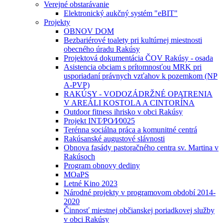
Verejné obstarávanie
Elektronický aukčný systém "eBIT"
Projekty
OBNOV DOM
Bezbariérové toalety pri kultúrnej miestnosti
obecného úradu Rakúsy
Projektová dokumentácia ČOV Rakúsy - osada
Asistencia obciam s prítomnosťou MRK pri
usporiadaní právnych vzťahov k pozemkom (NP
A-PVP)
RAKÚSY - VODOZÁDRŽNÉ OPATRENIA
V AREÁLI KOSTOLA A CINTORÍNA
Outdoor fitness ihrisko v obci Rakúsy
Projekt INT⁄PO⁄I⁄0025
Terénna sociálna práca a komunitné centrá
Rakúsanské augustové slávnosti
Obnova fasády pastoračného centra sv. Martina v
Rakúsoch
Program obnovy dediny
MOaPS
Letné Kino 2023
Národné projekty v programovom období 2014-
2020
Činnosť miestnej občianskej poriadkovej služby
v obci Rakúsy