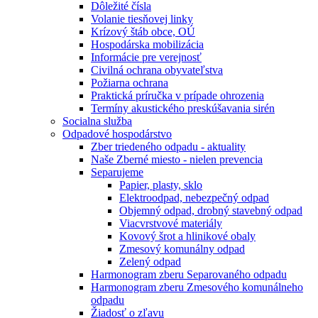
Dôležité čísla
Volanie tiesňovej linky
Krízový štáb obce, OÚ
Hospodárska mobilizácia
Informácie pre verejnosť
Civilná ochrana obyvateľstva
Požiarna ochrana
Praktická príručka v prípade ohrozenia
Termíny akustického preskúšavania sirén
Socialna služba
Odpadové hospodárstvo
Zber triedeného odpadu - aktuality
Naše Zberné miesto - nielen prevencia
Separujeme
Papier, plasty, sklo
Elektroodpad, nebezpečný odpad
Objemný odpad, drobný stavebný odpad
Viacvrstvové materiály
Kovový šrot a hlinikové obaly
Zmesový komunálny odpad
Zelený odpad
Harmonogram zberu Separovaného odpadu
Harmonogram zberu Zmesového komunálneho
odpadu
Žiadosť o zľavu