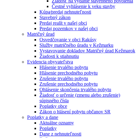
Žiadosť na vydanie stavebného povolenia
Čestné vyhlásenie k veku stavby
Kúpa⁄predaj nehnuteľnosti
Stavebný zákon
Predaj realít v našej obci
Predaj pozemkov v našej obci
Matričný úrad
Osvedčovanie v obci Rakúsy
Služby matričného úradu v Kežmarku
Vystavovanie dokladov Matričný úrad Kežmarok
Žiadosti k stiahnutiu
Evidencia obyvateľstva
Hlásenie trvalého pobytu
Hlásenie prechodného pobytu
Zrušenie trvalého pobytu
Zrušenie prechodného pobytu
Ohlásenie skončenia trvalého pobytu
Žiadosť o určenie (zmenu alebo zrušenie)
súpisného čísla
Poplatky obce
Zákon o hlásení pobytu občanov SR
Poplatky a dane
Aktuálne oznamy
Poplatky
Dane z nehnuteľnosti