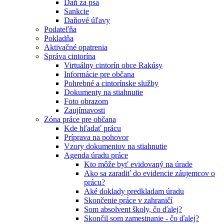
Daň za psa
Sankcie
Daňové úľavy
Podateľňa
Pokladňa
Aktivačné opatrenia
Správa cintorína
Virtuálny cintorín obce Rakúsy
Informácie pre občana
Pohrebné a cintorínske služby
Dokumenty na stiahnutie
Foto obrazom
Zaujímavosti
Zóna práce pre občana
Kde hľadať prácu
Príprava na pohovor
Vzory dokumentov na stiahnutie
Agenda úradu práce
Kto môže byť evidovaný na úrade
Ako sa zaradiť do evidencie záujemcov o
prácu?
Aké doklady predkladam úradu
Skončenie práce v zahraničí
Som absolvent školy, čo ďalej?
Skončil som zamestnanie - čo ďalej?