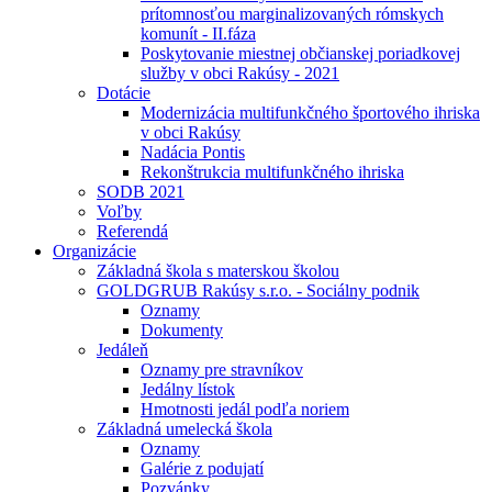
prítomnosťou marginalizovaných rómskych
komunít - II.fáza
Poskytovanie miestnej občianskej poriadkovej
služby v obci Rakúsy - 2021
Dotácie
Modernizácia multifunkčného športového ihriska
v obci Rakúsy
Nadácia Pontis
Rekonštrukcia multifunkčného ihriska
SODB 2021
Voľby
Referendá
Organizácie
Základná škola s materskou školou
GOLDGRUB Rakúsy s.r.o. - Sociálny podnik
Oznamy
Dokumenty
Jedáleň
Oznamy pre stravníkov
Jedálny lístok
Hmotnosti jedál podľa noriem
Základná umelecká škola
Oznamy
Galérie z podujatí
Pozvánky