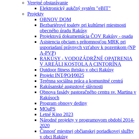
Verejné obstarávanie
Elektronický aukčný systém "eBIT"
Projekty
OBNOV DOM
Bezbariérové toalety pri kultúrnej miestnosti
obecného úradu Rakúsy
Projektová dokumentácia ČOV Rakúsy - osada
Asistencia obciam s prítomnosťou MRK pri
usporiadaní právnych vzťahov k pozemkom (NP
A-PVP)
RAKÚSY - VODOZÁDRŽNÉ OPATRENIA
V AREÁLI KOSTOLA A CINTORÍNA
Outdoor fitness ihrisko v obci Rakúsy
Projekt INT⁄PO⁄I⁄0025
Terénna sociálna práca a komunitné centrá
Rakúsanské augustové slávnosti
Obnova fasády pastoračného centra sv. Martina v
Rakúsoch
Program obnovy dediny
MOaPS
Letné Kino 2023
Národné projekty v programovom období 2014-
2020
Činnosť miestnej občianskej poriadkovej služby
v obci Rakúsy