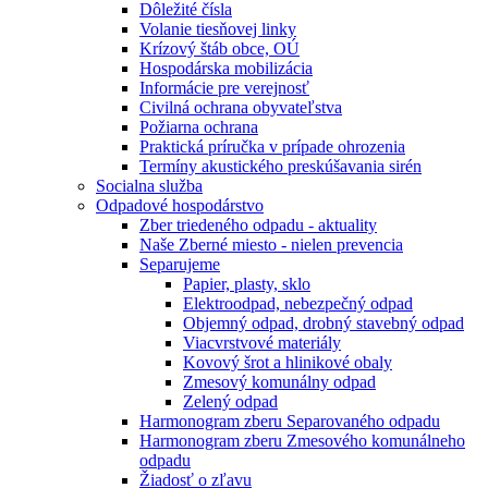
Dôležité čísla
Volanie tiesňovej linky
Krízový štáb obce, OÚ
Hospodárska mobilizácia
Informácie pre verejnosť
Civilná ochrana obyvateľstva
Požiarna ochrana
Praktická príručka v prípade ohrozenia
Termíny akustického preskúšavania sirén
Socialna služba
Odpadové hospodárstvo
Zber triedeného odpadu - aktuality
Naše Zberné miesto - nielen prevencia
Separujeme
Papier, plasty, sklo
Elektroodpad, nebezpečný odpad
Objemný odpad, drobný stavebný odpad
Viacvrstvové materiály
Kovový šrot a hlinikové obaly
Zmesový komunálny odpad
Zelený odpad
Harmonogram zberu Separovaného odpadu
Harmonogram zberu Zmesového komunálneho
odpadu
Žiadosť o zľavu