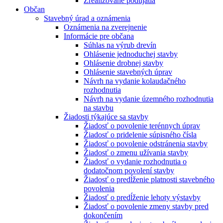
Zrealizované podujatia
Občan
Stavebný úrad a oznámenia
Oznámenia na zverejnenie
Informácie pre občana
Súhlas na výrub drevín
Ohlásenie jednoduchej stavby
Ohlásenie drobnej stavby
Ohlásenie stavebných úprav
Návrh na vydanie kolaudačného
rozhodnutia
Návrh na vydanie územného rozhodnutia
na stavbu
Žiadosti týkajúce sa stavby
Žiadosť o povolenie terénnych úprav
Žiadosť o pridelenie súpisného čísla
Žiadosť o povolenie odstránenia stavby
Žiadosť o zmenu užívania stavby
Žiadosť o vydanie rozhodnutia o
dodatočnom povolení stavby
Žiadosť o predĺženie platnosti stavebného
povolenia
Žiadosť o predĺženie lehoty výstavby
Žiadosť o povolenie zmeny stavby pred
dokončením