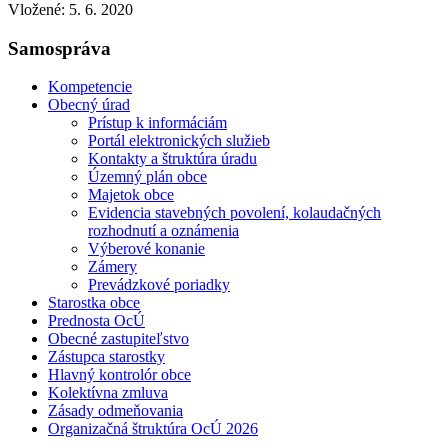
Vložené:
5. 6. 2020
Samospráva
Kompetencie
Obecný úrad
Prístup k informáciám
Portál elektronických služieb
Kontakty a štruktúra úradu
Územný plán obce
Majetok obce
Evidencia stavebných povolení, kolaudačných
rozhodnutí a oznámenia
Výberové konanie
Zámery
Prevádzkové poriadky
Starostka obce
Prednosta OcÚ
Obecné zastupiteľstvo
Zástupca starostky
Hlavný kontrolór obce
Kolektívna zmluva
Zásady odmeňovania
Organizačná štruktúra OcÚ 2026