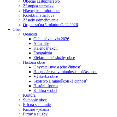
Obecné zastupiteľstvo
Zástupca starostky
Hlavný kontrolór obce
Kolektívna zmluva
Zásady odmeňovania
Organizačná štruktúra OcÚ 2026
Obec
Udalosti
Ochutnávka vín 2026
Aktuality
Kalendár akcií
Fotogaléria
Elektronické služby obce
História obce
Obyvateľstvo a jeho činnosť
Hospodárstvo v minulosti a súčastnosti
Výstavba obce
Školstvo a mimoškolská činnosť
História športu
Kultúra v obci
Kultúra
Symboly obce
Erb na stiahnutie
Knižné vydania
Firmy a služby