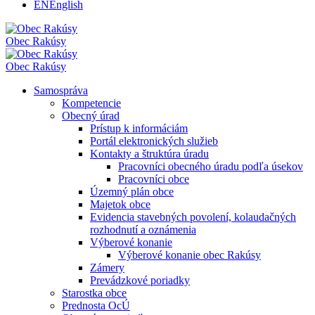
EN
English
Obec
Rakúsy
Obec
Rakúsy
Samospráva
Kompetencie
Obecný úrad
Prístup k informáciám
Portál elektronických služieb
Kontakty a štruktúra úradu
Pracovníci obecného úradu podľa úsekov
Pracovníci obce
Územný plán obce
Majetok obce
Evidencia stavebných povolení, kolaudačných
rozhodnutí a oznámenia
Výberové konanie
Výberové konanie obec Rakúsy
Zámery
Prevádzkové poriadky
Starostka obce
Prednosta OcÚ