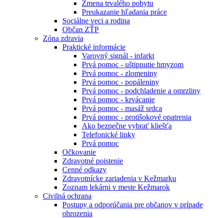
Zmena trvalého pobytu
Preukazanie hľadania práce
Sociálne veci a rodina
Občan ZŤP
Zóna zdravia
Praktické informácie
Varovný signál - infarkt
Prvá pomoc - uštipnutie hmyzom
Prvá pomoc - zlomeniny
Prvá pomoc - popáleniny
Prvá pomoc - podchladenie a omrzliny
Prvá pomoc - krvácanie
Prvá pomoc - masáž srdca
Prvá pomoc - protišokové opatrenia
Ako bezpečne vybrať kliešťa
Telefonické linky
Prvá pomoc
Očkovanie
Zdravotné poistenie
Cenné odkazy
Zdravotnícke zariadenia v Kežmarku
Zoznam lekárni v meste Kežmarok
Civilná ochrana
Postupy a odporúčania pre občanov v prípade
ohrozenia