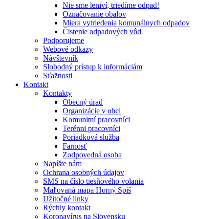
Nie sme leniví, triedíme odpad!
Označovanie obalov
Miera vytriedenia komunálnych odpadov
Čistenie odpadových vôd
Podporujeme
Webové odkazy
Návštevník
Slobodný prístup k informáciám
Sťažnosti
Kontakt
Kontakty
Obecný úrad
Organizácie v obci
Komunitní pracovníci
Terénni pracovníci
Poriadková služba
Farnosť
Zodpovedná osoba
Napíšte nám
Ochrana osobných údajov
SMS na číslo tiesňového volania
Maľovaná mapa Horný Spiš
Užitočné linky
Rýchly kontakt
Koronavírus na Slovensku