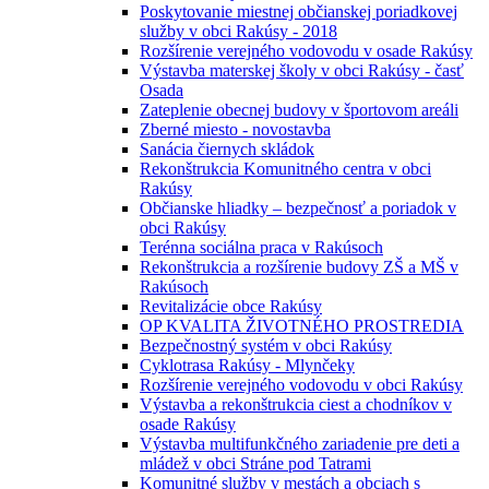
Poskytovanie miestnej občianskej poriadkovej
služby v obci Rakúsy - 2018
Rozšírenie verejného vodovodu v osade Rakúsy
Výstavba materskej školy v obci Rakúsy - časť
Osada
Zateplenie obecnej budovy v športovom areáli
Zberné miesto - novostavba
Sanácia čiernych skládok
Rekonštrukcia Komunitného centra v obci
Rakúsy
Občianske hliadky – bezpečnosť a poriadok v
obci Rakúsy
Terénna sociálna praca v Rakúsoch
Rekonštrukcia a rozšírenie budovy ZŠ a MŠ v
Rakúsoch
Revitalizácie obce Rakúsy
OP KVALITA ŽIVOTNÉHO PROSTREDIA
Bezpečnostný systém v obci Rakúsy
Cyklotrasa Rakúsy - Mlynčeky
Rozšírenie verejného vodovodu v obci Rakúsy
Výstavba a rekonštrukcia ciest a chodníkov v
osade Rakúsy
Výstavba multifunkčného zariadenie pre deti a
mládež v obci Stráne pod Tatrami
Komunitné služby v mestách a obciach s