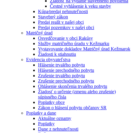
Žiadosť na vydanie stavebného povolenia
Čestné vyhlásenie k veku stavby
Kúpa⁄predaj nehnuteľnosti
Stavebný zákon
Predaj realít v našej obci
Predaj pozemkov v našej obci
Matričný úrad
Osvedčovanie v obci Rakúsy
Služby matričného úradu v Kežmarku
Vystavovanie dokladov Matričný úrad Kežmarok
Žiadosti k stiahnutiu
Evidencia obyvateľstva
Hlásenie trvalého pobytu
Hlásenie prechodného pobytu
Zrušenie trvalého pobytu
Zrušenie prechodného pobytu
Ohlásenie skončenia trvalého pobytu
Žiadosť o určenie (zmenu alebo zrušenie)
súpisného čísla
Poplatky obce
Zákon o hlásení pobytu občanov SR
Poplatky a dane
Aktuálne oznamy
Poplatky
Dane z nehnuteľnosti