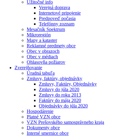
Užitočné info
Verejná doprava
Internetové pripojenie
Predpoveď počasia
Telefónny zoznam
Mesačník Spektrum
Mikroregión
Mapy a kataster
Reklamné predmety obce
Obec v obrazoch
Obec v médiach
Ohlasovňa požiarov
Zverejňovanie
Úradná tabuľa
Zmluvy, faktúry, objednávky
Zmluvy, Faktúry, Objednávky
Zmluvy do júla 2020
Zmluvy do roku 2013
Faktúry do mája 2020
Objednávky do júla 2020
Hospodárenie
Platné VZN obce
VZN Prešovského samosprávneho kraja
Dokumenty obce
Interné smernice obce