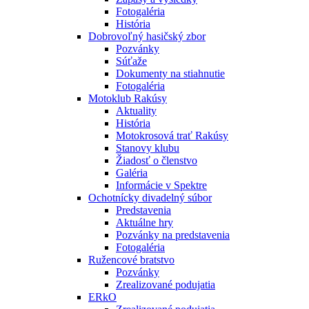
Fotogaléria
História
Dobrovoľný hasičský zbor
Pozvánky
Súťaže
Dokumenty na stiahnutie
Fotogaléria
Motoklub Rakúsy
Aktuality
História
Motokrosová trať Rakúsy
Stanovy klubu
Žiadosť o členstvo
Galéria
Informácie v Spektre
Ochotnícky divadelný súbor
Predstavenia
Aktuálne hry
Pozvánky na predstavenia
Fotogaléria
Ružencové bratstvo
Pozvánky
Zrealizované podujatia
ERkO