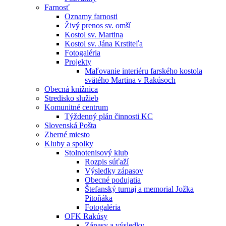
Farnosť
Oznamy farnosti
Živý prenos sv. omší
Kostol sv. Martina
Kostol sv. Jána Krstiteľa
Fotogaléria
Projekty
Maľovanie interiéru farského kostola
svätého Martina v Rakúsoch
Obecná knižnica
Stredisko služieb
Komunitné centrum
Týždenný plán činnosti KC
Slovenská Pošta
Zberné miesto
Kluby a spolky
Stolnotenisový klub
Rozpis súťaží
Výsledky zápasov
Obecné podujatia
Štefanský turnaj a memorial Jožka
Pitoňáka
Fotogaléria
OFK Rakúsy
Zápasy a výsledky