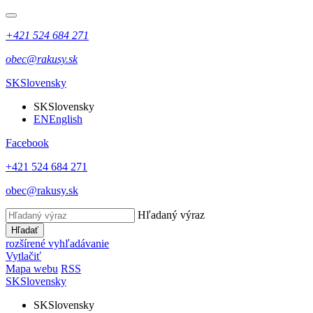
+421 524 684 271
obec@rakusy.sk
SK
Slovensky
SK
Slovensky
EN
English
Facebook
+421 524 684 271
obec@rakusy.sk
Hľadaný výraz
Hľadať
rozšírené vyhľadávanie
Vytlačiť
Mapa webu
RSS
SK
Slovensky
SK
Slovensky