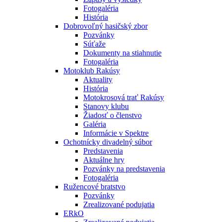
Fotogaléria
História
Dobrovoľný hasičský zbor
Pozvánky
Súťaže
Dokumenty na stiahnutie
Fotogaléria
Motoklub Rakúsy
Aktuality
História
Motokrosová trať Rakúsy
Stanovy klubu
Žiadosť o členstvo
Galéria
Informácie v Spektre
Ochotnícky divadelný súbor
Predstavenia
Aktuálne hry
Pozvánky na predstavenia
Fotogaléria
Ružencové bratstvo
Pozvánky
Zrealizované podujatia
ERkO