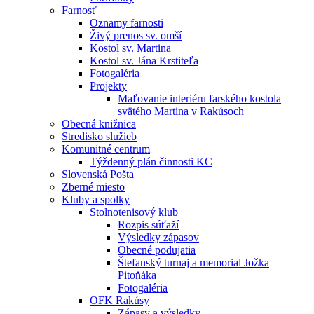
Farnosť
Oznamy farnosti
Živý prenos sv. omší
Kostol sv. Martina
Kostol sv. Jána Krstiteľa
Fotogaléria
Projekty
Maľovanie interiéru farského kostola
svätého Martina v Rakúsoch
Obecná knižnica
Stredisko služieb
Komunitné centrum
Týždenný plán činnosti KC
Slovenská Pošta
Zberné miesto
Kluby a spolky
Stolnotenisový klub
Rozpis súťaží
Výsledky zápasov
Obecné podujatia
Štefanský turnaj a memorial Jožka
Pitoňáka
Fotogaléria
OFK Rakúsy
Zápasy a výsledky