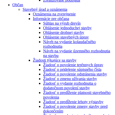
Zrealizované podujatia
Občan
Stavebný úrad a oznámenia
Oznámenia na zverejnenie
Informácie pre občana
Súhlas na výrub drevín
Ohlásenie jednoduchej stavby
Ohlásenie drobnej stavby
Ohlásenie stavebných úprav
Návrh na vydanie kolaudačného
rozhodnutia
Návrh na vydanie územného rozhodnutia
na stavbu
Žiadosti týkajúce sa stavby
Žiadosť o povolenie terénnych úprav
Žiadosť o pridelenie súpisného čísla
Žiadosť o povolenie odstránenia stavby
Žiadosť o zmenu užívania stavby
Žiadosť o vydanie rozhodnutia o
dodatočnom povolení stavby
Žiadosť o predĺženie platnosti stavebného
povolenia
Žiadosť o predĺženie lehoty výstavby
Žiadosť o povolenie zmeny stavby pred
dokončením