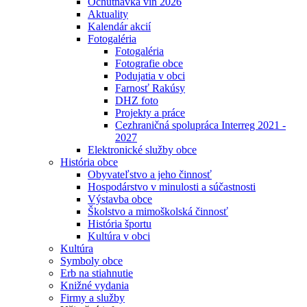
Ochutnávka vín 2026
Aktuality
Kalendár akcií
Fotogaléria
Fotogaléria
Fotografie obce
Podujatia v obci
Farnosť Rakúsy
DHZ foto
Projekty a práce
Cezhraničná spolupráca Interreg 2021 -
2027
Elektronické služby obce
História obce
Obyvateľstvo a jeho činnosť
Hospodárstvo v minulosti a súčastnosti
Výstavba obce
Školstvo a mimoškolská činnosť
História športu
Kultúra v obci
Kultúra
Symboly obce
Erb na stiahnutie
Knižné vydania
Firmy a služby