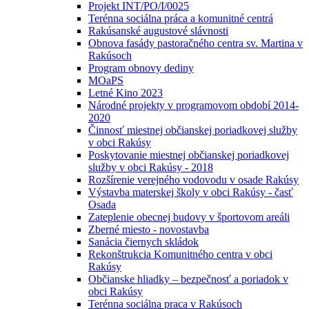
Projekt INT/PO/I/0025
Terénna sociálna práca a komunitné centrá
Rakúsanské augustové slávnosti
Obnova fasády pastoračného centra sv. Martina v
Rakúsoch
Program obnovy dediny
MOaPS
Letné Kino 2023
Národné projekty v programovom období 2014-
2020
Činnosť miestnej občianskej poriadkovej služby
v obci Rakúsy
Poskytovanie miestnej občianskej poriadkovej
služby v obci Rakúsy - 2018
Rozšírenie verejného vodovodu v osade Rakúsy
Výstavba materskej školy v obci Rakúsy - časť
Osada
Zateplenie obecnej budovy v športovom areáli
Zberné miesto - novostavba
Sanácia čiernych skládok
Rekonštrukcia Komunitného centra v obci
Rakúsy
Občianske hliadky – bezpečnosť a poriadok v
obci Rakúsy
Terénna sociálna praca v Rakúsoch