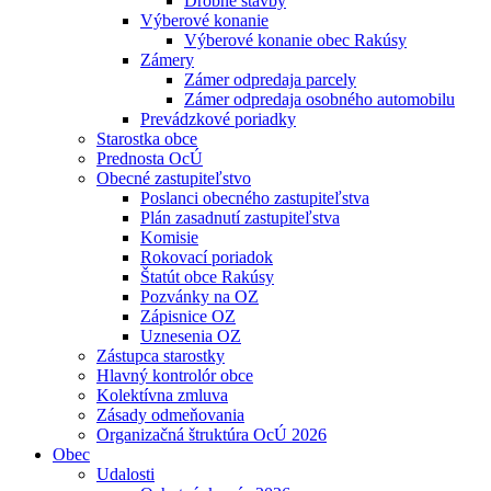
Drobné stavby
Výberové konanie
Výberové konanie obec Rakúsy
Zámery
Zámer odpredaja parcely
Zámer odpredaja osobného automobilu
Prevádzkové poriadky
Starostka obce
Prednosta OcÚ
Obecné zastupiteľstvo
Poslanci obecného zastupiteľstva
Plán zasadnutí zastupiteľstva
Komisie
Rokovací poriadok
Štatút obce Rakúsy
Pozvánky na OZ
Zápisnice OZ
Uznesenia OZ
Zástupca starostky
Hlavný kontrolór obce
Kolektívna zmluva
Zásady odmeňovania
Organizačná štruktúra OcÚ 2026
Obec
Udalosti