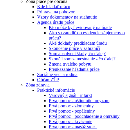
Zóna práce pre občana
Kde hľadať prácu
Príprava na pohovor
Vzory dokumentov na stiahnutie
Agenda úradu práce
Kto môže byť evidovaný na úrade
Ako sa zaradiť do evidencie záujemcov o
prácu?
Aké doklady predkladam úradu
Skončenie práce v zahraničí
Som absolvent školy, čo ďalej?
Skončil som zamestnanie - čo ďalej?
Zmena trvalého pobytu
Preukazanie hľadania práce
Sociálne veci a rodina
Občan ZŤP
Zóna zdravia
Praktické informácie
Varovný signál - infarkt
Prvá pomoc - uštipnutie hmyzom
Prvá pomoc - zlomeniny
Prvá pomoc - popáleniny
Prvá pomoc - podchladenie a omrzliny
Prvá pomoc - krvácanie
Prvá pomoc - masáž srdca