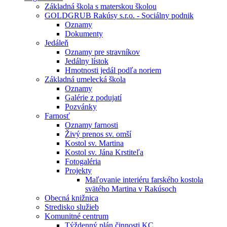
Základná škola s materskou školou
GOLDGRUB Rakúsy s.r.o. - Sociálny podnik
Oznamy
Dokumenty
Jedáleň
Oznamy pre stravníkov
Jedálny lístok
Hmotnosti jedál podľa noriem
Základná umelecká škola
Oznamy
Galérie z podujatí
Pozvánky
Farnosť
Oznamy farnosti
Živý prenos sv. omší
Kostol sv. Martina
Kostol sv. Jána Krstiteľa
Fotogaléria
Projekty
Maľovanie interiéru farského kostola
svätého Martina v Rakúsoch
Obecná knižnica
Stredisko služieb
Komunitné centrum
Týždenný plán činnosti KC