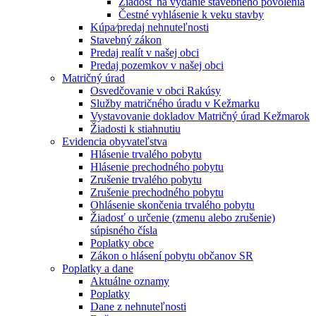
Žiadosť na vydanie stavebného povolenia
Čestné vyhlásenie k veku stavby
Kúpa⁄predaj nehnuteľnosti
Stavebný zákon
Predaj realít v našej obci
Predaj pozemkov v našej obci
Matričný úrad
Osvedčovanie v obci Rakúsy
Služby matričného úradu v Kežmarku
Vystavovanie dokladov Matričný úrad Kežmarok
Žiadosti k stiahnutiu
Evidencia obyvateľstva
Hlásenie trvalého pobytu
Hlásenie prechodného pobytu
Zrušenie trvalého pobytu
Zrušenie prechodného pobytu
Ohlásenie skončenia trvalého pobytu
Žiadosť o určenie (zmenu alebo zrušenie)
súpisného čísla
Poplatky obce
Zákon o hlásení pobytu občanov SR
Poplatky a dane
Aktuálne oznamy
Poplatky
Dane z nehnuteľnosti