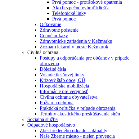
Prvá pomoc - protišokové opatrenia
Ako bezpečne vybrať kliešťa
Telefonické linky
Prvá pomoc
Očkovanie
Zdravotné poistenie
Cenné odkazy
Zdravotnícke zariadenia v Kežmarku
Zoznam lekárni v meste Kežmarok
Civilná ochrana
Postupy a odporúčania pre občanov v prípade
ohrozenia
Dôležité čísla
Volanie tiesňovej linky
Krízový štáb obce, OÚ
Hospodárska mobilizácia
Informácie pre verejnosť
Civilná ochrana obyvateľstva
Požiarna ochrana
Praktická príručka v prípade ohrozenia
Termíny akustického preskúšavania sirén
Socialna služba
Odpadové hospodárstvo
Zber triedeného odpadu - aktuality
Naše Zberné miesto - nielen prevencia