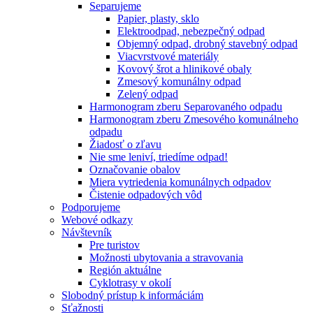
Separujeme
Papier, plasty, sklo
Elektroodpad, nebezpečný odpad
Objemný odpad, drobný stavebný odpad
Viacvrstvové materiály
Kovový šrot a hlinikové obaly
Zmesový komunálny odpad
Zelený odpad
Harmonogram zberu Separovaného odpadu
Harmonogram zberu Zmesového komunálneho
odpadu
Žiadosť o zľavu
Nie sme leniví, triedíme odpad!
Označovanie obalov
Miera vytriedenia komunálnych odpadov
Čistenie odpadových vôd
Podporujeme
Webové odkazy
Návštevník
Pre turistov
Možnosti ubytovania a stravovania
Región aktuálne
Cyklotrasy v okolí
Slobodný prístup k informáciám
Sťažnosti