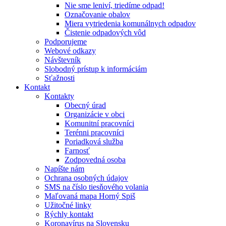
Nie sme leniví, triedíme odpad!
Označovanie obalov
Miera vytriedenia komunálnych odpadov
Čistenie odpadových vôd
Podporujeme
Webové odkazy
Návštevník
Slobodný prístup k informáciám
Sťažnosti
Kontakt
Kontakty
Obecný úrad
Organizácie v obci
Komunitní pracovníci
Terénni pracovníci
Poriadková služba
Farnosť
Zodpovedná osoba
Napíšte nám
Ochrana osobných údajov
SMS na číslo tiesňového volania
Maľovaná mapa Horný Spiš
Užitočné linky
Rýchly kontakt
Koronavírus na Slovensku