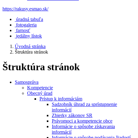
https://rakusy.esmao.sk/
úradná tabuľa
fotogaleria
farnosť
jedálny lístok
Úvodná stránka
Štruktúra stránok
Štruktúra stránok
Samospráva
Kompetencie
Obecný úrad
Prístup k informáciám
Sadzobník úhrad za sprístupnenie
informácií
Zbierky zákonov SR
Právomoci a kompetencie obce
Informácie o spôsobe získavania
informácií
Informácie o spôsobe podávania žiadostí,