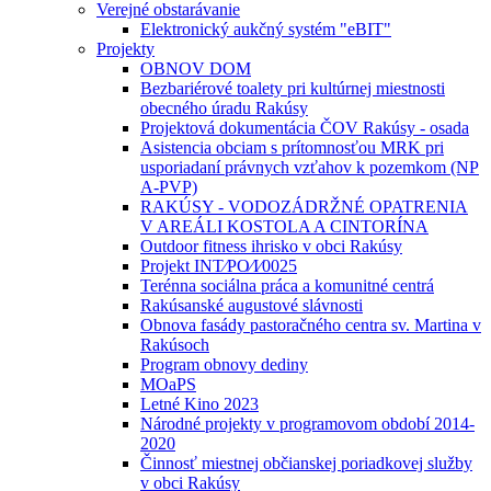
Verejné obstarávanie
Elektronický aukčný systém "eBIT"
Projekty
OBNOV DOM
Bezbariérové toalety pri kultúrnej miestnosti
obecného úradu Rakúsy
Projektová dokumentácia ČOV Rakúsy - osada
Asistencia obciam s prítomnosťou MRK pri
usporiadaní právnych vzťahov k pozemkom (NP
A-PVP)
RAKÚSY - VODOZÁDRŽNÉ OPATRENIA
V AREÁLI KOSTOLA A CINTORÍNA
Outdoor fitness ihrisko v obci Rakúsy
Projekt INT⁄PO⁄I⁄0025
Terénna sociálna práca a komunitné centrá
Rakúsanské augustové slávnosti
Obnova fasády pastoračného centra sv. Martina v
Rakúsoch
Program obnovy dediny
MOaPS
Letné Kino 2023
Národné projekty v programovom období 2014-
2020
Činnosť miestnej občianskej poriadkovej služby
v obci Rakúsy