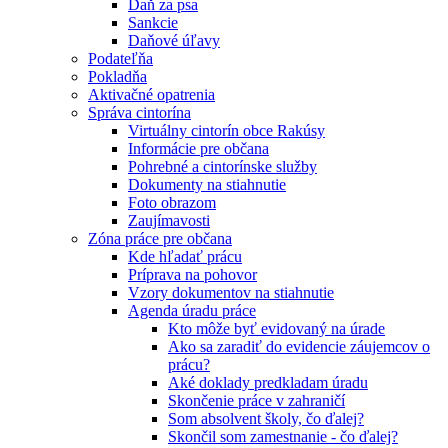
Daň za psa
Sankcie
Daňové úľavy
Podateľňa
Pokladňa
Aktivačné opatrenia
Správa cintorína
Virtuálny cintorín obce Rakúsy
Informácie pre občana
Pohrebné a cintorínske služby
Dokumenty na stiahnutie
Foto obrazom
Zaujímavosti
Zóna práce pre občana
Kde hľadať prácu
Príprava na pohovor
Vzory dokumentov na stiahnutie
Agenda úradu práce
Kto môže byť evidovaný na úrade
Ako sa zaradiť do evidencie záujemcov o
prácu?
Aké doklady predkladam úradu
Skončenie práce v zahraničí
Som absolvent školy, čo ďalej?
Skončil som zamestnanie - čo ďalej?