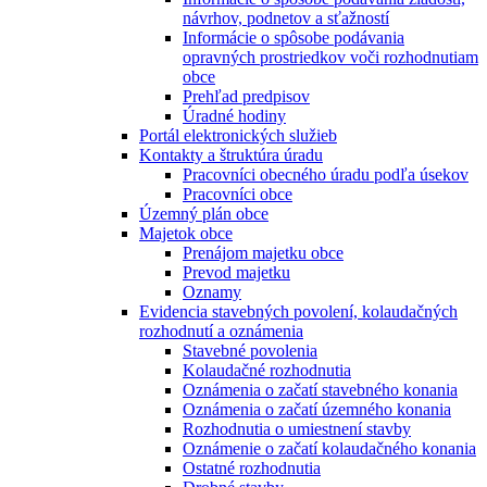
návrhov, podnetov a sťažností
Informácie o spôsobe podávania
opravných prostriedkov voči rozhodnutiam
obce
Prehľad predpisov
Úradné hodiny
Portál elektronických služieb
Kontakty a štruktúra úradu
Pracovníci obecného úradu podľa úsekov
Pracovníci obce
Územný plán obce
Majetok obce
Prenájom majetku obce
Prevod majetku
Oznamy
Evidencia stavebných povolení, kolaudačných
rozhodnutí a oznámenia
Stavebné povolenia
Kolaudačné rozhodnutia
Oznámenia o začatí stavebného konania
Oznámenia o začatí územného konania
Rozhodnutia o umiestnení stavby
Oznámenie o začatí kolaudačného konania
Ostatné rozhodnutia