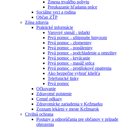
Zmena trvalého pobytu
Preukazanie hľadania práce
Sociálne veci a rodina
Občan ZŤP
Zóna zdravia
Praktické informácie
Varovný signál - infarkt
Prvá pomoc - uštipnutie hmyzom
Prvá pomoc - zlomeniny
Prvá pomoc - popáleniny
Prvá pomoc - podchladenie a omrzliny
Prvá pomoc - krvácanie
Prvá pomoc - masáž srdca
Prvá pomoc - protišokové opatrenia
Ako bezpečne vybrať kliešťa
Telefonické linky
Prvá pomoc
Očkovanie
Zdravotné poistenie
Cenné odkazy
Zdravotnícke zariadenia v Kežmarku
Zoznam lekárni v meste Kežmarok
Civilná ochrana
Postupy a odporúčania pre občanov v prípade
ohrozenia