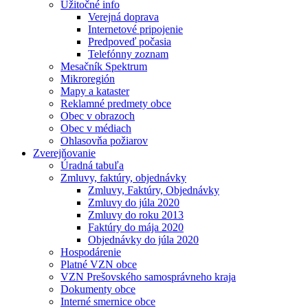
Užitočné info
Verejná doprava
Internetové pripojenie
Predpoveď počasia
Telefónny zoznam
Mesačník Spektrum
Mikroregión
Mapy a kataster
Reklamné predmety obce
Obec v obrazoch
Obec v médiach
Ohlasovňa požiarov
Zverejňovanie
Úradná tabuľa
Zmluvy, faktúry, objednávky
Zmluvy, Faktúry, Objednávky
Zmluvy do júla 2020
Zmluvy do roku 2013
Faktúry do mája 2020
Objednávky do júla 2020
Hospodárenie
Platné VZN obce
VZN Prešovského samosprávneho kraja
Dokumenty obce
Interné smernice obce