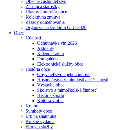
Obecné zastupiteľstvo
Zástupca starostky
Hlavný kontrolór obce
Kolektívna zmluva
Zásady odmeňovania
Organizačná štruktúra OcÚ 2026
Obec
Udalosti
Ochutnávka vín 2026
Aktuality
Kalendár akcií
Fotogaléria
Elektronické služby obce
História obce
Obyvateľstvo a jeho činnosť
Hospodárstvo v minulosti a súčastnosti
Výstavba obce
Školstvo a mimoškolská činnosť
História športu
Kultúra v obci
Kultúra
Symboly obce
Erb na stiahnutie
Knižné vydania
Firmy a služby