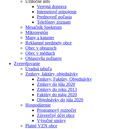
Užitočné info
Verejná doprava
Internetové pripojenie
Predpoveď počasia
Telefónny zoznam
Mesačník Spektrum
Mikroregión
Mapy a kataster
Reklamné predmety obce
Obec v obrazoch
Obec v médiach
Ohlasovňa požiarov
Zverejňovanie
Úradná tabuľa
Zmluvy, faktúry, objednávky
Zmluvy, Faktúry, Objednávky
Zmluvy do júla 2020
Zmluvy do roku 2013
Faktúry do mája 2020
Objednávky do júla 2020
Hospodárenie
Programový rozpočet
Záverečný účet obce
Výročné správy
Platné VZN obce