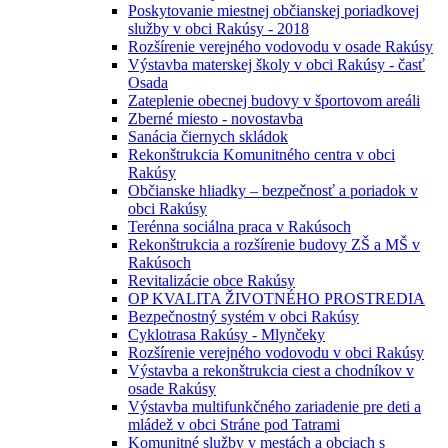
Poskytovanie miestnej občianskej poriadkovej
služby v obci Rakúsy - 2018
Rozšírenie verejného vodovodu v osade Rakúsy
Výstavba materskej školy v obci Rakúsy - časť
Osada
Zateplenie obecnej budovy v športovom areáli
Zberné miesto - novostavba
Sanácia čiernych skládok
Rekonštrukcia Komunitného centra v obci
Rakúsy
Občianske hliadky – bezpečnosť a poriadok v
obci Rakúsy
Terénna sociálna praca v Rakúsoch
Rekonštrukcia a rozšírenie budovy ZŠ a MŠ v
Rakúsoch
Revitalizácie obce Rakúsy
OP KVALITA ŽIVOTNÉHO PROSTREDIA
Bezpečnostný systém v obci Rakúsy
Cyklotrasa Rakúsy - Mlynčeky
Rozšírenie verejného vodovodu v obci Rakúsy
Výstavba a rekonštrukcia ciest a chodníkov v
osade Rakúsy
Výstavba multifunkčného zariadenie pre deti a
mládež v obci Stráne pod Tatrami
Komunitné služby v mestách a obciach s