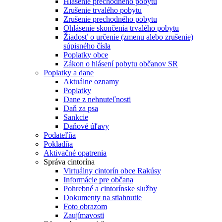
Hlásenie prechodného pobytu
Zrušenie trvalého pobytu
Zrušenie prechodného pobytu
Ohlásenie skončenia trvalého pobytu
Žiadosť o určenie (zmenu alebo zrušenie)
súpisného čísla
Poplatky obce
Zákon o hlásení pobytu občanov SR
Poplatky a dane
Aktuálne oznamy
Poplatky
Dane z nehnuteľnosti
Daň za psa
Sankcie
Daňové úľavy
Podateľňa
Pokladňa
Aktivačné opatrenia
Správa cintorína
Virtuálny cintorín obce Rakúsy
Informácie pre občana
Pohrebné a cintorínske služby
Dokumenty na stiahnutie
Foto obrazom
Zaujímavosti