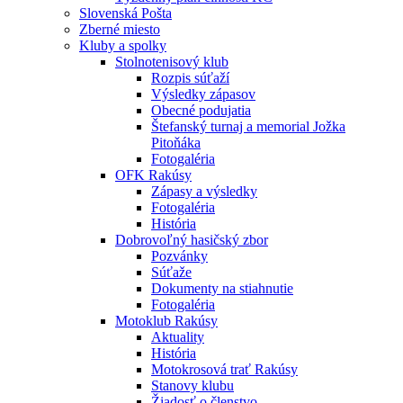
Slovenská Pošta
Zberné miesto
Kluby a spolky
Stolnotenisový klub
Rozpis súťaží
Výsledky zápasov
Obecné podujatia
Štefanský turnaj a memorial Jožka
Pitoňáka
Fotogaléria
OFK Rakúsy
Zápasy a výsledky
Fotogaléria
História
Dobrovoľný hasičský zbor
Pozvánky
Súťaže
Dokumenty na stiahnutie
Fotogaléria
Motoklub Rakúsy
Aktuality
História
Motokrosová trať Rakúsy
Stanovy klubu
Žiadosť o členstvo