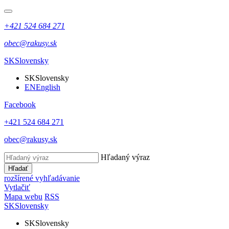
+421 524 684 271
obec@rakusy.sk
SK
Slovensky
SK
Slovensky
EN
English
Facebook
+421 524 684 271
obec@rakusy.sk
Hľadaný výraz
Hľadať
rozšírené vyhľadávanie
Vytlačiť
Mapa webu
RSS
SK
Slovensky
SK
Slovensky