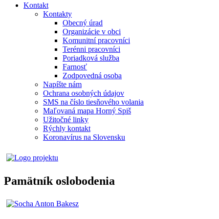
Kontakt
Kontakty
Obecný úrad
Organizácie v obci
Komunitní pracovníci
Terénni pracovníci
Poriadková služba
Farnosť
Zodpovedná osoba
Napíšte nám
Ochrana osobných údajov
SMS na číslo tiesňového volania
Maľovaná mapa Horný Spiš
Užitočné linky
Rýchly kontakt
Koronavírus na Slovensku
Pamätník oslobodenia