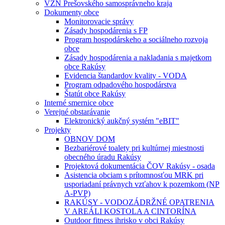
VZN Prešovského samosprávneho kraja
Dokumenty obce
Monitorovacie správy
Zásady hospodárenia s FP
Program hospodárskeho a sociálneho rozvoja
obce
Zásady hospodárenia a nakladania s majetkom
obce Rakúsy
Evidencia štandardov kvality - VODA
Program odpadového hospodárstva
Štatút obce Rakúsy
Interné smernice obce
Verejné obstarávanie
Elektronický aukčný systém "eBIT"
Projekty
OBNOV DOM
Bezbariérové toalety pri kultúrnej miestnosti
obecného úradu Rakúsy
Projektová dokumentácia ČOV Rakúsy - osada
Asistencia obciam s prítomnosťou MRK pri
usporiadaní právnych vzťahov k pozemkom (NP
A-PVP)
RAKÚSY - VODOZÁDRŽNÉ OPATRENIA
V AREÁLI KOSTOLA A CINTORÍNA
Outdoor fitness ihrisko v obci Rakúsy