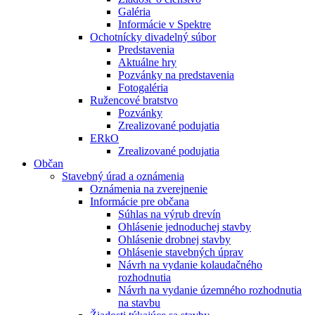
Galéria
Informácie v Spektre
Ochotnícky divadelný súbor
Predstavenia
Aktuálne hry
Pozvánky na predstavenia
Fotogaléria
Ružencové bratstvo
Pozvánky
Zrealizované podujatia
ERkO
Zrealizované podujatia
Občan
Stavebný úrad a oznámenia
Oznámenia na zverejnenie
Informácie pre občana
Súhlas na výrub drevín
Ohlásenie jednoduchej stavby
Ohlásenie drobnej stavby
Ohlásenie stavebných úprav
Návrh na vydanie kolaudačného
rozhodnutia
Návrh na vydanie územného rozhodnutia
na stavbu