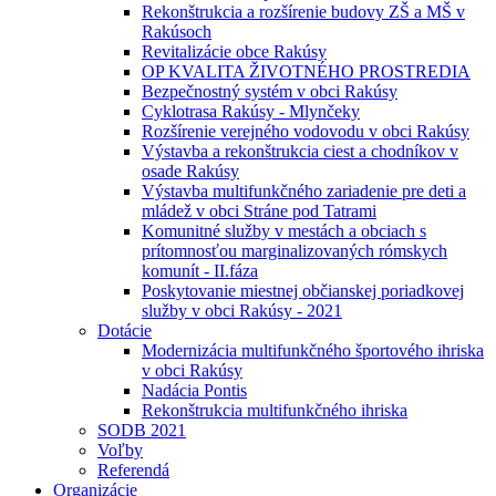
Rekonštrukcia a rozšírenie budovy ZŠ a MŠ v
Rakúsoch
Revitalizácie obce Rakúsy
OP KVALITA ŽIVOTNÉHO PROSTREDIA
Bezpečnostný systém v obci Rakúsy
Cyklotrasa Rakúsy - Mlynčeky
Rozšírenie verejného vodovodu v obci Rakúsy
Výstavba a rekonštrukcia ciest a chodníkov v
osade Rakúsy
Výstavba multifunkčného zariadenie pre deti a
mládež v obci Stráne pod Tatrami
Komunitné služby v mestách a obciach s
prítomnosťou marginalizovaných rómskych
komunít - II.fáza
Poskytovanie miestnej občianskej poriadkovej
služby v obci Rakúsy - 2021
Dotácie
Modernizácia multifunkčného športového ihriska
v obci Rakúsy
Nadácia Pontis
Rekonštrukcia multifunkčného ihriska
SODB 2021
Voľby
Referendá
Organizácie