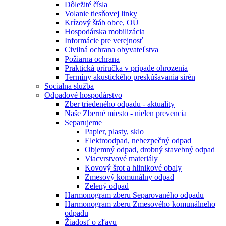
Dôležité čísla
Volanie tiesňovej linky
Krízový štáb obce, OÚ
Hospodárska mobilizácia
Informácie pre verejnosť
Civilná ochrana obyvateľstva
Požiarna ochrana
Praktická príručka v prípade ohrozenia
Termíny akustického preskúšavania sirén
Socialna služba
Odpadové hospodárstvo
Zber triedeného odpadu - aktuality
Naše Zberné miesto - nielen prevencia
Separujeme
Papier, plasty, sklo
Elektroodpad, nebezpečný odpad
Objemný odpad, drobný stavebný odpad
Viacvrstvové materiály
Kovový šrot a hlinikové obaly
Zmesový komunálny odpad
Zelený odpad
Harmonogram zberu Separovaného odpadu
Harmonogram zberu Zmesového komunálneho
odpadu
Žiadosť o zľavu