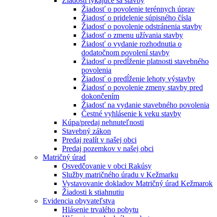
Žiadosti týkajúce sa stavby
Žiadosť o povolenie terénnych úprav
Žiadosť o pridelenie súpisného čísla
Žiadosť o povolenie odstránenia stavby
Žiadosť o zmenu užívania stavby
Žiadosť o vydanie rozhodnutia o
dodatočnom povolení stavby
Žiadosť o predĺženie platnosti stavebného
povolenia
Žiadosť o predĺženie lehoty výstavby
Žiadosť o povolenie zmeny stavby pred
dokončením
Žiadosť na vydanie stavebného povolenia
Čestné vyhlásenie k veku stavby
Kúpa/predaj nehnuteľnosti
Stavebný zákon
Predaj realít v našej obci
Predaj pozemkov v našej obci
Matričný úrad
Osvedčovanie v obci Rakúsy
Služby matričného úradu v Kežmarku
Vystavovanie dokladov Matričný úrad Kežmarok
Žiadosti k stiahnutiu
Evidencia obyvateľstva
Hlásenie trvalého pobytu