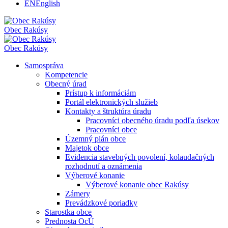
EN
English
Obec
Rakúsy
Obec
Rakúsy
Samospráva
Kompetencie
Obecný úrad
Prístup k informáciám
Portál elektronických služieb
Kontakty a štruktúra úradu
Pracovníci obecného úradu podľa úsekov
Pracovníci obce
Územný plán obce
Majetok obce
Evidencia stavebných povolení, kolaudačných
rozhodnutí a oznámenia
Výberové konanie
Výberové konanie obec Rakúsy
Zámery
Prevádzkové poriadky
Starostka obce
Prednosta OcÚ