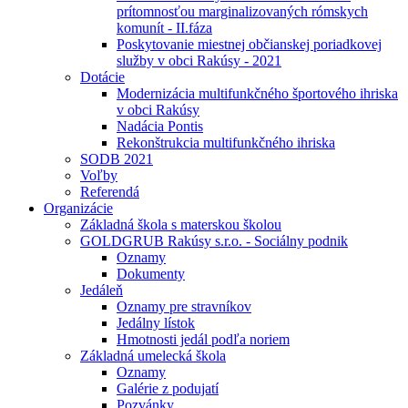
prítomnosťou marginalizovaných rómskych
komunít - II.fáza
Poskytovanie miestnej občianskej poriadkovej
služby v obci Rakúsy - 2021
Dotácie
Modernizácia multifunkčného športového ihriska
v obci Rakúsy
Nadácia Pontis
Rekonštrukcia multifunkčného ihriska
SODB 2021
Voľby
Referendá
Organizácie
Základná škola s materskou školou
GOLDGRUB Rakúsy s.r.o. - Sociálny podnik
Oznamy
Dokumenty
Jedáleň
Oznamy pre stravníkov
Jedálny lístok
Hmotnosti jedál podľa noriem
Základná umelecká škola
Oznamy
Galérie z podujatí
Pozvánky