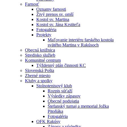
Farnosť
Oznamy farnosti
Živý prenos sv. omší
Kostol sv. Martina
Kostol sv. Jána Krstiteľa
Fotogaléria
Projekty
Maľovanie interiéru farského kostola
svätého Martina v Rakúsoch
Obecná knižnica
Stredisko služieb
Komunitné centrum
Týždenný plán činnosti KC
Slovenská Pošta
Zberné miesto
Kluby a spolky
Stolnotenisový klub
Rozpis súťaží
Výsledky zápasov
Obecné podujatia
Štefanský turnaj a memorial Jožka
Pitoňáka
Fotogaléria
OFK Rakúsy
Zápasy a výsledky