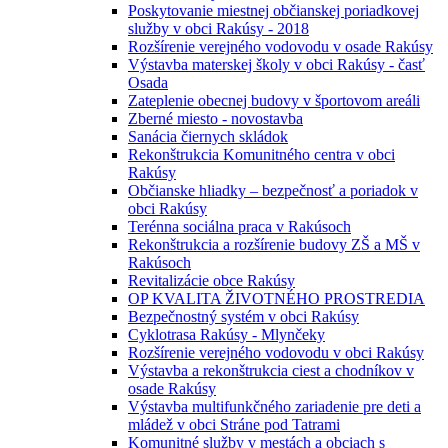
Poskytovanie miestnej občianskej poriadkovej
služby v obci Rakúsy - 2018
Rozšírenie verejného vodovodu v osade Rakúsy
Výstavba materskej školy v obci Rakúsy - časť
Osada
Zateplenie obecnej budovy v športovom areáli
Zberné miesto - novostavba
Sanácia čiernych skládok
Rekonštrukcia Komunitného centra v obci
Rakúsy
Občianske hliadky – bezpečnosť a poriadok v
obci Rakúsy
Terénna sociálna praca v Rakúsoch
Rekonštrukcia a rozšírenie budovy ZŠ a MŠ v
Rakúsoch
Revitalizácie obce Rakúsy
OP KVALITA ŽIVOTNÉHO PROSTREDIA
Bezpečnostný systém v obci Rakúsy
Cyklotrasa Rakúsy - Mlynčeky
Rozšírenie verejného vodovodu v obci Rakúsy
Výstavba a rekonštrukcia ciest a chodníkov v
osade Rakúsy
Výstavba multifunkčného zariadenie pre deti a
mládež v obci Stráne pod Tatrami
Komunitné služby v mestách a obciach s