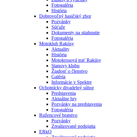
Fotogaléria
História
Dobrovoľný hasičský zbor
Pozvánky
Súťaže
Dokumenty na stiahnutie
Fotogaléria
Motoklub Rakúsy
Aktuality
História
Motokrosová trať Rakúsy
Stanovy klubu
Žiadosť o členstvo
Galéria
Informácie v Spektre
Ochotnícky divadelný súbor
Predstavenia
Aktuálne hry
Pozvánky na predstavenia
Fotogaléria
Ružencové bratstvo
Pozvánky
Zrealizované podujatia
ERkO