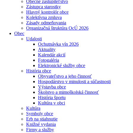
Obecné zastupiteľstvo
Zástupca starostky
Hlavný kontrolór obce
Kolektívna zmluva
Zásady odmeňovania
Organizačná štruktúra OcÚ 2026
Obec
Udalosti
Ochutnávka vín 2026
Aktuality
Kalendár akcií
Fotogaléria
Elektronické služby obce
História obce
Obyvateľstvo a jeho činnosť
Hospodárstvo v minulosti a súčastnosti
Výstavba obce
Školstvo a mimoškolská činnosť
História športu
Kultúra v obci
Kultúra
Symboly obce
Erb na stiahnutie
Knižné vydania
Firmy a služby