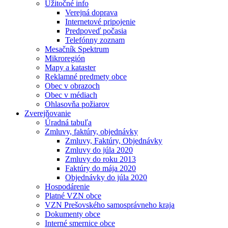
Užitočné info
Verejná doprava
Internetové pripojenie
Predpoveď počasia
Telefónny zoznam
Mesačník Spektrum
Mikroregión
Mapy a kataster
Reklamné predmety obce
Obec v obrazoch
Obec v médiach
Ohlasovňa požiarov
Zverejňovanie
Úradná tabuľa
Zmluvy, faktúry, objednávky
Zmluvy, Faktúry, Objednávky
Zmluvy do júla 2020
Zmluvy do roku 2013
Faktúry do mája 2020
Objednávky do júla 2020
Hospodárenie
Platné VZN obce
VZN Prešovského samosprávneho kraja
Dokumenty obce
Interné smernice obce