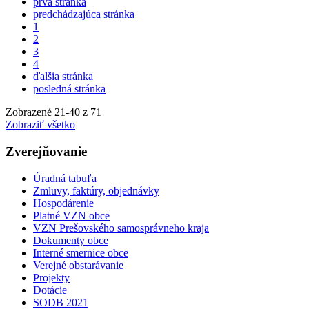
prvá stránka
predchádzajúca stránka
1
2
3
4
ďalšia stránka
posledná stránka
Zobrazené
21
-
40
z 71
Zobraziť všetko
Zverejňovanie
Úradná tabuľa
Zmluvy, faktúry, objednávky
Hospodárenie
Platné VZN obce
VZN Prešovského samosprávneho kraja
Dokumenty obce
Interné smernice obce
Verejné obstarávanie
Projekty
Dotácie
SODB 2021