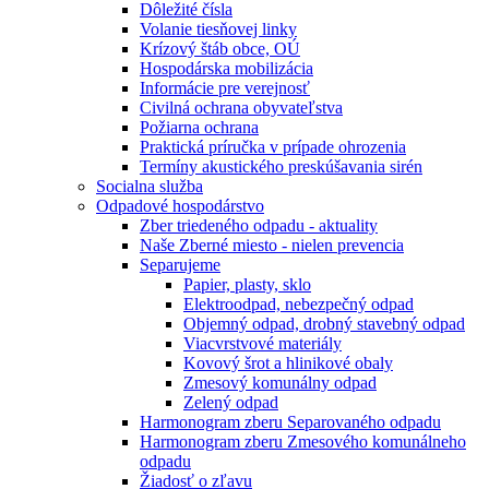
Dôležité čísla
Volanie tiesňovej linky
Krízový štáb obce, OÚ
Hospodárska mobilizácia
Informácie pre verejnosť
Civilná ochrana obyvateľstva
Požiarna ochrana
Praktická príručka v prípade ohrozenia
Termíny akustického preskúšavania sirén
Socialna služba
Odpadové hospodárstvo
Zber triedeného odpadu - aktuality
Naše Zberné miesto - nielen prevencia
Separujeme
Papier, plasty, sklo
Elektroodpad, nebezpečný odpad
Objemný odpad, drobný stavebný odpad
Viacvrstvové materiály
Kovový šrot a hlinikové obaly
Zmesový komunálny odpad
Zelený odpad
Harmonogram zberu Separovaného odpadu
Harmonogram zberu Zmesového komunálneho
odpadu
Žiadosť o zľavu