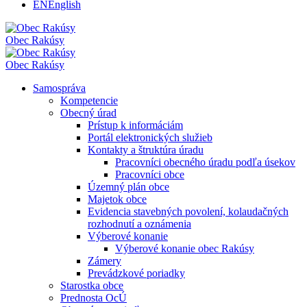
EN
English
Obec
Rakúsy
Obec
Rakúsy
Samospráva
Kompetencie
Obecný úrad
Prístup k informáciám
Portál elektronických služieb
Kontakty a štruktúra úradu
Pracovníci obecného úradu podľa úsekov
Pracovníci obce
Územný plán obce
Majetok obce
Evidencia stavebných povolení, kolaudačných
rozhodnutí a oznámenia
Výberové konanie
Výberové konanie obec Rakúsy
Zámery
Prevádzkové poriadky
Starostka obce
Prednosta OcÚ