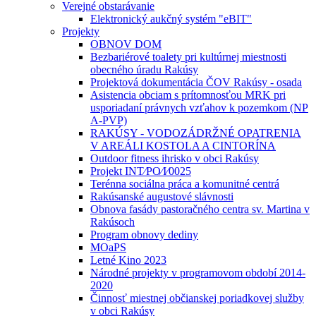
Verejné obstarávanie
Elektronický aukčný systém "eBIT"
Projekty
OBNOV DOM
Bezbariérové toalety pri kultúrnej miestnosti
obecného úradu Rakúsy
Projektová dokumentácia ČOV Rakúsy - osada
Asistencia obciam s prítomnosťou MRK pri
usporiadaní právnych vzťahov k pozemkom (NP
A-PVP)
RAKÚSY - VODOZÁDRŽNÉ OPATRENIA
V AREÁLI KOSTOLA A CINTORÍNA
Outdoor fitness ihrisko v obci Rakúsy
Projekt INT⁄PO⁄I⁄0025
Terénna sociálna práca a komunitné centrá
Rakúsanské augustové slávnosti
Obnova fasády pastoračného centra sv. Martina v
Rakúsoch
Program obnovy dediny
MOaPS
Letné Kino 2023
Národné projekty v programovom období 2014-
2020
Činnosť miestnej občianskej poriadkovej služby
v obci Rakúsy