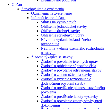
Zrealizované podujatia
Občan
Stavebný úrad a oznámenia
Oznámenia na zverejnenie
Informácie pre občana
Súhlas na výrub drevín
Ohlásenie jednoduchej stavby
Ohlásenie drobnej stavby
Ohlásenie stavebných úprav
Návrh na vydanie kolaudačného
rozhodnutia
Návrh na vydanie územného rozhodnutia
na stavbu
Žiadosti týkajúce sa stavby
Žiadosť o povolenie terénnych úprav
Žiadosť o pridelenie súpisného čísla
Žiadosť o povolenie odstránenia stavby
Žiadosť o zmenu užívania stavby
Žiadosť o vydanie rozhodnutia o
dodatočnom povolení stavby
Žiadosť o predĺženie platnosti stavebného
povolenia
Žiadosť o predĺženie lehoty výstavby
Žiadosť o povolenie zmeny stavby pred
dokončením