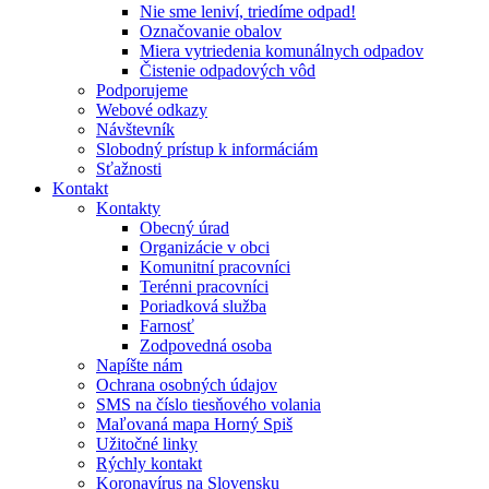
Nie sme leniví, triedíme odpad!
Označovanie obalov
Miera vytriedenia komunálnych odpadov
Čistenie odpadových vôd
Podporujeme
Webové odkazy
Návštevník
Slobodný prístup k informáciám
Sťažnosti
Kontakt
Kontakty
Obecný úrad
Organizácie v obci
Komunitní pracovníci
Terénni pracovníci
Poriadková služba
Farnosť
Zodpovedná osoba
Napíšte nám
Ochrana osobných údajov
SMS na číslo tiesňového volania
Maľovaná mapa Horný Spiš
Užitočné linky
Rýchly kontakt
Koronavírus na Slovensku