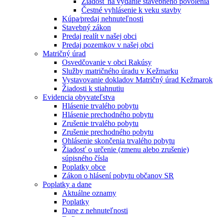
Žiadosť na vydanie stavebného povolenia
Čestné vyhlásenie k veku stavby
Kúpa⁄predaj nehnuteľnosti
Stavebný zákon
Predaj realít v našej obci
Predaj pozemkov v našej obci
Matričný úrad
Osvedčovanie v obci Rakúsy
Služby matričného úradu v Kežmarku
Vystavovanie dokladov Matričný úrad Kežmarok
Žiadosti k stiahnutiu
Evidencia obyvateľstva
Hlásenie trvalého pobytu
Hlásenie prechodného pobytu
Zrušenie trvalého pobytu
Zrušenie prechodného pobytu
Ohlásenie skončenia trvalého pobytu
Žiadosť o určenie (zmenu alebo zrušenie)
súpisného čísla
Poplatky obce
Zákon o hlásení pobytu občanov SR
Poplatky a dane
Aktuálne oznamy
Poplatky
Dane z nehnuteľnosti