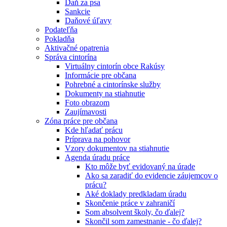
Daň za psa
Sankcie
Daňové úľavy
Podateľňa
Pokladňa
Aktivačné opatrenia
Správa cintorína
Virtuálny cintorín obce Rakúsy
Informácie pre občana
Pohrebné a cintorínske služby
Dokumenty na stiahnutie
Foto obrazom
Zaujímavosti
Zóna práce pre občana
Kde hľadať prácu
Príprava na pohovor
Vzory dokumentov na stiahnutie
Agenda úradu práce
Kto môže byť evidovaný na úrade
Ako sa zaradiť do evidencie záujemcov o
prácu?
Aké doklady predkladam úradu
Skončenie práce v zahraničí
Som absolvent školy, čo ďalej?
Skončil som zamestnanie - čo ďalej?