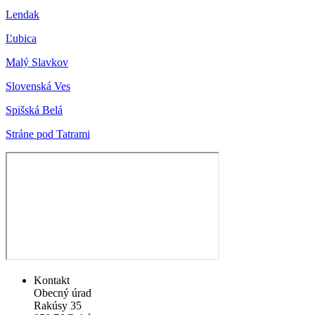
Lendak
Ľubica
Malý Slavkov
Slovenská Ves
Spišská Belá
Stráne pod Tatrami
Kontakt
Obecný úrad
Rakúsy 35