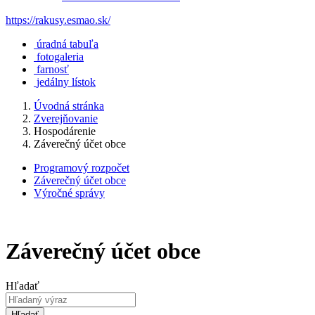
https://rakusy.esmao.sk/
úradná tabuľa
fotogaleria
farnosť
jedálny lístok
Úvodná stránka
Zverejňovanie
Hospodárenie
Záverečný účet obce
Programový rozpočet
Záverečný účet obce
Výročné správy
Záverečný účet obce
Hľadať
Hľadať