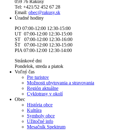
059 76 Rakúsy
Tel: +421/52 452 67 28
Email:
obec@rakusy.sk
Úradné hodiny
PO 07:00-12:00 12:30-15:00
UT 07:00-12:00 12:30-15:00
ST 07:00-12:00 12:30-16:00
ŠT 07:00-12:00 12:30-15:00
PIA 07:00-12:00 12:30-14:00
Stránkové dni
Pondelok, streda a piatok
Voľný čas
Pre turistov
Možnosti ubytovania a stravovania
Región aktuálne
Cyklotrasy v okolí
Obec
História obce
Kultúra
Symboly obce
Užitočné info
Mesačník Spektrum