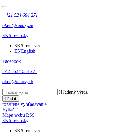
+421 524 684 271
obec@rakusy.sk
SK
Slovensky
SK
Slovensky
EN
English
Facebook
+421 524 684 271
obec@rakusy.sk
Hľadaný výraz
Hľadať
rozšírené vyhľadávanie
Vytlačiť
Mapa webu
RSS
SK
Slovensky
SK
Slovensky