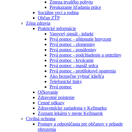
Zmena trvalého pobytu
Preukazanie hľadania práce
Sociálne veci a rodina
Občan ZŤP
Zóna zdravia
Praktické informácie
Varovný signál - infarkt
Prvá pomoc - uštipnutie hmyzom
Prvá pomoc - zlomeniny
Prvá pomoc - popáleniny
Prvá pomoc - podchladenie a omrzliny
Prvá pomoc - krvácanie
Prvá pomoc - masáž srdca
Prvá pomoc - protišokové opatrenia
Ako bezpečne vybrať kliešťa
Telefonické linky
Prvá pomoc
Očkovanie
Zdravotné poistenie
Cenné odkazy
Zdravotnícke zariadenia v Kežmarku
Zoznam lekárni v meste Kežmarok
Civilná ochrana
Postupy a odporúčania pre občanov v prípade
ohrozenia