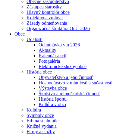
Obecné zastupiteľstvo
Zástupca starostky
Hlavný kontrolór obce
Kolektívna zmluva
Zásady odmeňovania
Organizačná štruktúra OcÚ 2026
Obec
Udalosti
Ochutnávka vín 2026
Aktuality
Kalendár akcií
Fotogaléria
Elektronické služby obce
História obce
Obyvateľstvo a jeho činnosť
Hospodárstvo v minulosti a súčastnosti
Výstavba obce
Školstvo a mimoškolská činnosť
História športu
Kultúra v obci
Kultúra
Symboly obce
Erb na stiahnutie
Knižné vydania
Firmy a služby