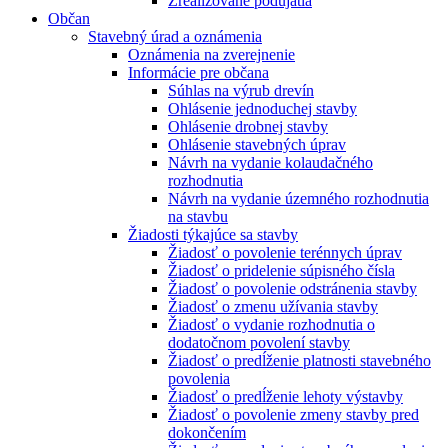
Zrealizované podujatia
Občan
Stavebný úrad a oznámenia
Oznámenia na zverejnenie
Informácie pre občana
Súhlas na výrub drevín
Ohlásenie jednoduchej stavby
Ohlásenie drobnej stavby
Ohlásenie stavebných úprav
Návrh na vydanie kolaudačného
rozhodnutia
Návrh na vydanie územného rozhodnutia
na stavbu
Žiadosti týkajúce sa stavby
Žiadosť o povolenie terénnych úprav
Žiadosť o pridelenie súpisného čísla
Žiadosť o povolenie odstránenia stavby
Žiadosť o zmenu užívania stavby
Žiadosť o vydanie rozhodnutia o
dodatočnom povolení stavby
Žiadosť o predĺženie platnosti stavebného
povolenia
Žiadosť o predĺženie lehoty výstavby
Žiadosť o povolenie zmeny stavby pred
dokončením