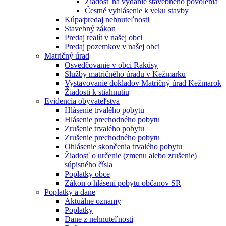
Žiadosť na vydanie stavebného povolenia
Čestné vyhlásenie k veku stavby
Kúpa⁄predaj nehnuteľnosti
Stavebný zákon
Predaj realít v našej obci
Predaj pozemkov v našej obci
Matričný úrad
Osvedčovanie v obci Rakúsy
Služby matričného úradu v Kežmarku
Vystavovanie dokladov Matričný úrad Kežmarok
Žiadosti k stiahnutiu
Evidencia obyvateľstva
Hlásenie trvalého pobytu
Hlásenie prechodného pobytu
Zrušenie trvalého pobytu
Zrušenie prechodného pobytu
Ohlásenie skončenia trvalého pobytu
Žiadosť o určenie (zmenu alebo zrušenie)
súpisného čísla
Poplatky obce
Zákon o hlásení pobytu občanov SR
Poplatky a dane
Aktuálne oznamy
Poplatky
Dane z nehnuteľnosti