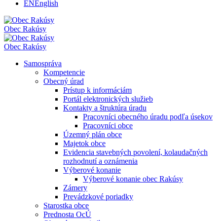
EN
English
Obec
Rakúsy
Obec
Rakúsy
Samospráva
Kompetencie
Obecný úrad
Prístup k informáciám
Portál elektronických služieb
Kontakty a štruktúra úradu
Pracovníci obecného úradu podľa úsekov
Pracovníci obce
Územný plán obce
Majetok obce
Evidencia stavebných povolení, kolaudačných
rozhodnutí a oznámenia
Výberové konanie
Výberové konanie obec Rakúsy
Zámery
Prevádzkové poriadky
Starostka obce
Prednosta OcÚ