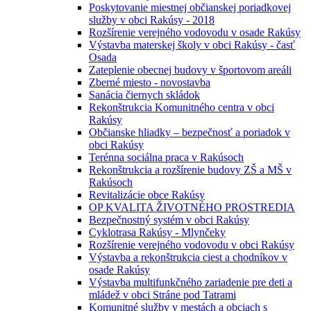
Poskytovanie miestnej občianskej poriadkovej
služby v obci Rakúsy - 2018
Rozšírenie verejného vodovodu v osade Rakúsy
Výstavba materskej školy v obci Rakúsy - časť
Osada
Zateplenie obecnej budovy v športovom areáli
Zberné miesto - novostavba
Sanácia čiernych skládok
Rekonštrukcia Komunitného centra v obci
Rakúsy
Občianske hliadky – bezpečnosť a poriadok v
obci Rakúsy
Terénna sociálna praca v Rakúsoch
Rekonštrukcia a rozšírenie budovy ZŠ a MŠ v
Rakúsoch
Revitalizácie obce Rakúsy
OP KVALITA ŽIVOTNÉHO PROSTREDIA
Bezpečnostný systém v obci Rakúsy
Cyklotrasa Rakúsy - Mlynčeky
Rozšírenie verejného vodovodu v obci Rakúsy
Výstavba a rekonštrukcia ciest a chodníkov v
osade Rakúsy
Výstavba multifunkčného zariadenie pre deti a
mládež v obci Stráne pod Tatrami
Komunitné služby v mestách a obciach s