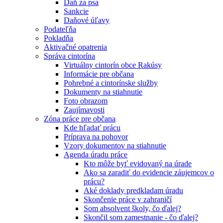
Daň za psa
Sankcie
Daňové úľavy
Podateľňa
Pokladňa
Aktivačné opatrenia
Správa cintorína
Virtuálny cintorín obce Rakúsy
Informácie pre občana
Pohrebné a cintorínske služby
Dokumenty na stiahnutie
Foto obrazom
Zaujímavosti
Zóna práce pre občana
Kde hľadať prácu
Príprava na pohovor
Vzory dokumentov na stiahnutie
Agenda úradu práce
Kto môže byť evidovaný na úrade
Ako sa zaradiť do evidencie záujemcov o
prácu?
Aké doklady predkladam úradu
Skončenie práce v zahraničí
Som absolvent školy, čo ďalej?
Skončil som zamestnanie - čo ďalej?