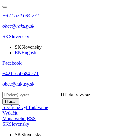
+421 524 684 271
obec@rakusy.sk
SK
Slovensky
SK
Slovensky
EN
English
Facebook
+421 524 684 271
obec@rakusy.sk
Hľadaný výraz
Hľadať
rozšírené vyhľadávanie
Vytlačiť
Mapa webu
RSS
SK
Slovensky
SK
Slovensky