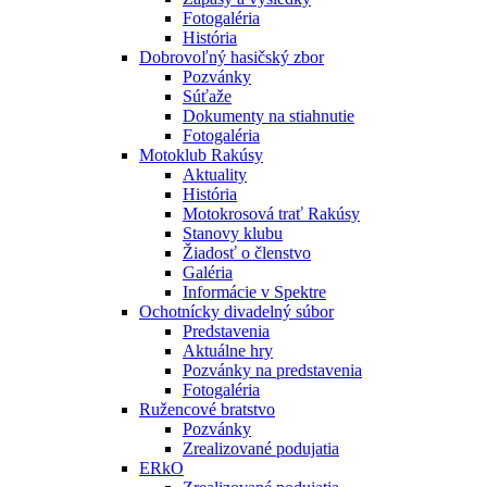
Fotogaléria
História
Dobrovoľný hasičský zbor
Pozvánky
Súťaže
Dokumenty na stiahnutie
Fotogaléria
Motoklub Rakúsy
Aktuality
História
Motokrosová trať Rakúsy
Stanovy klubu
Žiadosť o členstvo
Galéria
Informácie v Spektre
Ochotnícky divadelný súbor
Predstavenia
Aktuálne hry
Pozvánky na predstavenia
Fotogaléria
Ružencové bratstvo
Pozvánky
Zrealizované podujatia
ERkO