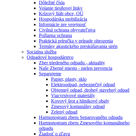
Dôležité čísla
Volanie tiesňovej linky
Krízový štáb obce, OÚ
Hospodárska mobilizácia
Informácie pre verejnosť
Civilná ochrana obyvateľstva
Požiarna ochrana
Praktická príručka v prípade ohrozenia
Termíny akustického preskúšavania sirén
Socialna služba
Odpadové hospodárstvo
Zber triedeného odpadu - aktuality
Naše Zberné miesto - nielen prevencia
Separujeme
Papier, plasty, sklo
Elektroodpad, nebezpečný odpad
Objemný odpad, drobný stavebný odpad
Viacvrstvové materiály
Kovový šrot a hlinikové obaly
Zmesový komunálny odpad
Zelený odpad
Harmonogram zberu Separovaného odpadu
Harmonogram zberu Zmesového komunálneho
odpadu
Žiadosť o zľavu