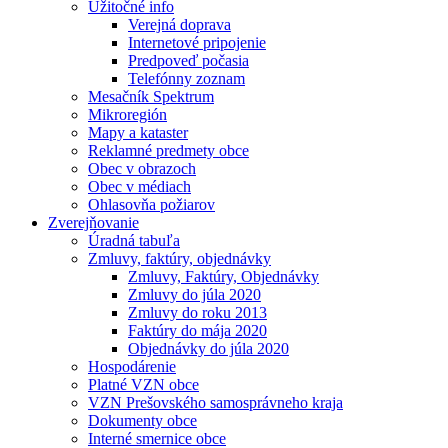
Užitočné info
Verejná doprava
Internetové pripojenie
Predpoveď počasia
Telefónny zoznam
Mesačník Spektrum
Mikroregión
Mapy a kataster
Reklamné predmety obce
Obec v obrazoch
Obec v médiach
Ohlasovňa požiarov
Zverejňovanie
Úradná tabuľa
Zmluvy, faktúry, objednávky
Zmluvy, Faktúry, Objednávky
Zmluvy do júla 2020
Zmluvy do roku 2013
Faktúry do mája 2020
Objednávky do júla 2020
Hospodárenie
Platné VZN obce
VZN Prešovského samosprávneho kraja
Dokumenty obce
Interné smernice obce