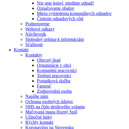
Nie sme leniví, triedíme odpad!
Označovanie obalov
Miera vytriedenia komunálnych odpadov
Čistenie odpadových vôd
Podporujeme
Webové odkazy
Návštevník
Slobodný prístup k informáciám
Sťažnosti
Kontakt
Kontakty
Obecný úrad
Organizácie v obci
Komunitní pracovníci
Terénni pracovníci
Poriadková služba
Farnosť
Zodpovedná osoba
Napíšte nám
Ochrana osobných údajov
SMS na číslo tiesňového volania
Maľovaná mapa Horný Spiš
Užitočné linky
Rýchly kontakt
Koronavírus na Slovensku