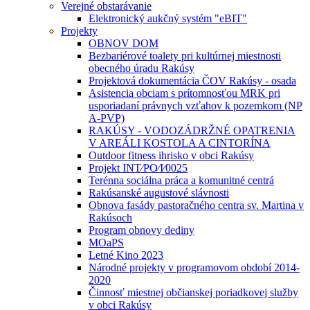
Verejné obstarávanie
Elektronický aukčný systém "eBIT"
Projekty
OBNOV DOM
Bezbariérové toalety pri kultúrnej miestnosti
obecného úradu Rakúsy
Projektová dokumentácia ČOV Rakúsy - osada
Asistencia obciam s prítomnosťou MRK pri
usporiadaní právnych vzťahov k pozemkom (NP
A-PVP)
RAKÚSY - VODOZÁDRŽNÉ OPATRENIA
V AREÁLI KOSTOLA A CINTORÍNA
Outdoor fitness ihrisko v obci Rakúsy
Projekt INT⁄PO⁄I⁄0025
Terénna sociálna práca a komunitné centrá
Rakúsanské augustové slávnosti
Obnova fasády pastoračného centra sv. Martina v
Rakúsoch
Program obnovy dediny
MOaPS
Letné Kino 2023
Národné projekty v programovom období 2014-
2020
Činnosť miestnej občianskej poriadkovej služby
v obci Rakúsy