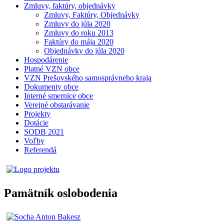
Zmluvy, faktúry, objednávky
Zmluvy, Faktúry, Objednávky
Zmluvy do júla 2020
Zmluvy do roku 2013
Faktúry do mája 2020
Objednávky do júla 2020
Hospodárenie
Platné VZN obce
VZN Prešovského samosprávneho kraja
Dokumenty obce
Interné smernice obce
Verejné obstarávanie
Projekty
Dotácie
SODB 2021
Voľby
Referendá
Pamätník oslobodenia