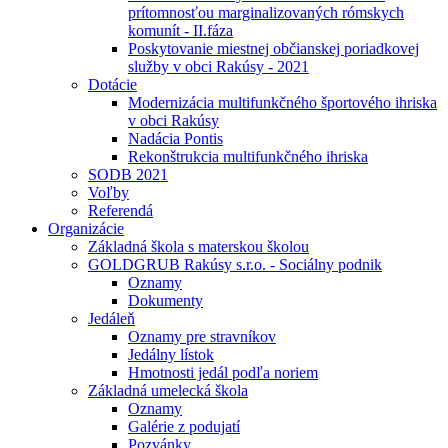
prítomnosťou marginalizovaných rómskych
komunít - II.fáza
Poskytovanie miestnej občianskej poriadkovej
služby v obci Rakúsy - 2021
Dotácie
Modernizácia multifunkčného športového ihriska
v obci Rakúsy
Nadácia Pontis
Rekonštrukcia multifunkčného ihriska
SODB 2021
Voľby
Referendá
Organizácie
Základná škola s materskou školou
GOLDGRUB Rakúsy s.r.o. - Sociálny podnik
Oznamy
Dokumenty
Jedáleň
Oznamy pre stravníkov
Jedálny lístok
Hmotnosti jedál podľa noriem
Základná umelecká škola
Oznamy
Galérie z podujatí
Pozvánky