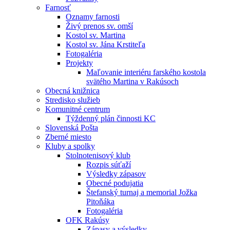
Farnosť
Oznamy farnosti
Živý prenos sv. omší
Kostol sv. Martina
Kostol sv. Jána Krstiteľa
Fotogaléria
Projekty
Maľovanie interiéru farského kostola
svätého Martina v Rakúsoch
Obecná knižnica
Stredisko služieb
Komunitné centrum
Týždenný plán činnosti KC
Slovenská Pošta
Zberné miesto
Kluby a spolky
Stolnotenisový klub
Rozpis súťaží
Výsledky zápasov
Obecné podujatia
Štefanský turnaj a memorial Jožka
Pitoňáka
Fotogaléria
OFK Rakúsy
Zápasy a výsledky