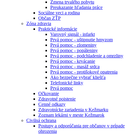
Zmena trvalého pobytu
Preukazanie hľadania práce
Sociálne veci a rodina
Občan ZŤP
Zóna zdravia
Praktické informácie
Varovný signál - infarkt
Prvá pomoc - uštipnutie hmyzom
Prvá pomoc - zlomeniny
Prvá pomoc - popáleniny
Prvá pomoc - podchladenie a omrzliny
Prvá pomoc - krvácanie
Prvá pomoc - masáž srdca
Prvá pomoc - protišokové opatrenia
Ako bezpečne vybrať kliešťa
Telefonické linky
Prvá pomoc
Očkovanie
Zdravotné poistenie
Cenné odkazy
Zdravotnícke zariadenia v Kežmarku
Zoznam lekárni v meste Kežmarok
Civilná ochrana
Postupy a odporúčania pre občanov v prípade
ohrozenia