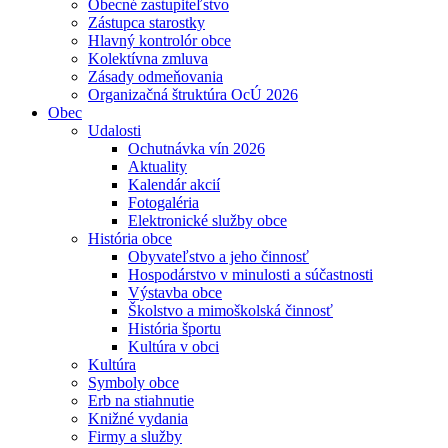
Obecné zastupiteľstvo
Zástupca starostky
Hlavný kontrolór obce
Kolektívna zmluva
Zásady odmeňovania
Organizačná štruktúra OcÚ 2026
Obec
Udalosti
Ochutnávka vín 2026
Aktuality
Kalendár akcií
Fotogaléria
Elektronické služby obce
História obce
Obyvateľstvo a jeho činnosť
Hospodárstvo v minulosti a súčastnosti
Výstavba obce
Školstvo a mimoškolská činnosť
História športu
Kultúra v obci
Kultúra
Symboly obce
Erb na stiahnutie
Knižné vydania
Firmy a služby