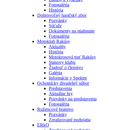
Fotogaléria
História
Dobrovoľný hasičský zbor
Pozvánky
Súťaže
Dokumenty na stiahnutie
Fotogaléria
Motoklub Rakúsy
Aktuality
História
Motokrosová trať Rakúsy
Stanovy klubu
Žiadosť o členstvo
Galéria
Informácie v Spektre
Ochotnícky divadelný súbor
Predstavenia
Aktuálne hry
Pozvánky na predstavenia
Fotogaléria
Ružencové bratstvo
Pozvánky
Zrealizované podujatia
ERkO