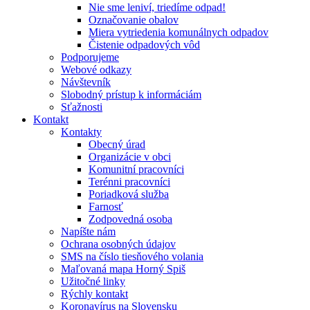
Nie sme leniví, triedíme odpad!
Označovanie obalov
Miera vytriedenia komunálnych odpadov
Čistenie odpadových vôd
Podporujeme
Webové odkazy
Návštevník
Slobodný prístup k informáciám
Sťažnosti
Kontakt
Kontakty
Obecný úrad
Organizácie v obci
Komunitní pracovníci
Terénni pracovníci
Poriadková služba
Farnosť
Zodpovedná osoba
Napíšte nám
Ochrana osobných údajov
SMS na číslo tiesňového volania
Maľovaná mapa Horný Spiš
Užitočné linky
Rýchly kontakt
Koronavírus na Slovensku