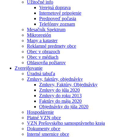
Užitočné info
Verejná doprava
Internetové pripojenie
Predpoveď počasia
Telefónny zoznam
Mesačník Spektrum
Mikroregión
Mapy a kataster
Reklamné predmety obce
Obec v obrazoch
Obec v médiach
Ohlasovňa požiarov
Zverejňovanie
Úradná tabuľa
Zmluvy, faktúry, objednávky
Zmluvy, Faktúry, Objednávky
Zmluvy do júla 2020
Zmluvy do roku 2013
Faktúry do mája 2020
Objednávky do júla 2020
Hospodárenie
Platné VZN obce
VZN Prešovského samosprávneho kraja
Dokumenty obce
Interné smernice obce