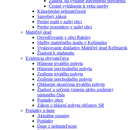
Žiadosť na vydanie stavebného povolenia
Čestné vyhlásenie k veku stavby
Kúpa⁄predaj nehnuteľnosti
Stavebný zákon
Predaj realít v našej obci
Predaj pozemkov v našej obci
Matričný úrad
Osvedčovanie v obci Rakúsy
Služby matričného úradu v Kežmarku
Vystavovanie dokladov Matričný úrad Kežmarok
Žiadosti k stiahnutiu
Evidencia obyvateľstva
Hlásenie trvalého pobytu
Hlásenie prechodného pobytu
Zrušenie trvalého pobytu
Zrušenie prechodného pobytu
Ohlásenie skončenia trvalého pobytu
Žiadosť o určenie (zmenu alebo zrušenie)
súpisného čísla
Poplatky obce
Zákon o hlásení pobytu občanov SR
Poplatky a dane
Aktuálne oznamy
Poplatky
Dane z nehnuteľnosti