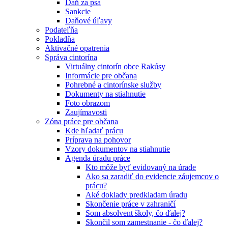
Daň za psa
Sankcie
Daňové úľavy
Podateľňa
Pokladňa
Aktivačné opatrenia
Správa cintorína
Virtuálny cintorín obce Rakúsy
Informácie pre občana
Pohrebné a cintorínske služby
Dokumenty na stiahnutie
Foto obrazom
Zaujímavosti
Zóna práce pre občana
Kde hľadať prácu
Príprava na pohovor
Vzory dokumentov na stiahnutie
Agenda úradu práce
Kto môže byť evidovaný na úrade
Ako sa zaradiť do evidencie záujemcov o
prácu?
Aké doklady predkladam úradu
Skončenie práce v zahraničí
Som absolvent školy, čo ďalej?
Skončil som zamestnanie - čo ďalej?