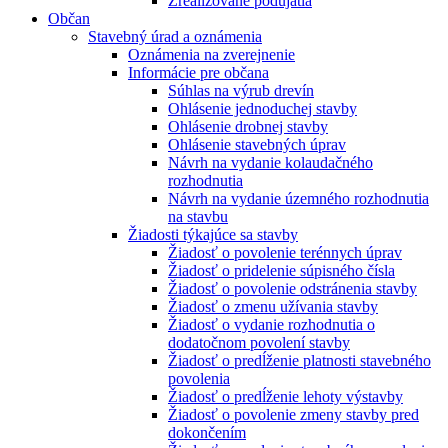
Zrealizované podujatia
Občan
Stavebný úrad a oznámenia
Oznámenia na zverejnenie
Informácie pre občana
Súhlas na výrub drevín
Ohlásenie jednoduchej stavby
Ohlásenie drobnej stavby
Ohlásenie stavebných úprav
Návrh na vydanie kolaudačného
rozhodnutia
Návrh na vydanie územného rozhodnutia
na stavbu
Žiadosti týkajúce sa stavby
Žiadosť o povolenie terénnych úprav
Žiadosť o pridelenie súpisného čísla
Žiadosť o povolenie odstránenia stavby
Žiadosť o zmenu užívania stavby
Žiadosť o vydanie rozhodnutia o
dodatočnom povolení stavby
Žiadosť o predĺženie platnosti stavebného
povolenia
Žiadosť o predĺženie lehoty výstavby
Žiadosť o povolenie zmeny stavby pred
dokončením