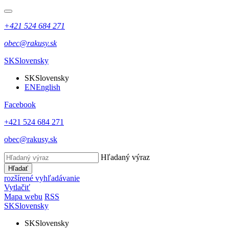
+421 524 684 271
obec@rakusy.sk
SK
Slovensky
SK
Slovensky
EN
English
Facebook
+421 524 684 271
obec@rakusy.sk
Hľadaný výraz
Hľadať
rozšírené vyhľadávanie
Vytlačiť
Mapa webu
RSS
SK
Slovensky
SK
Slovensky