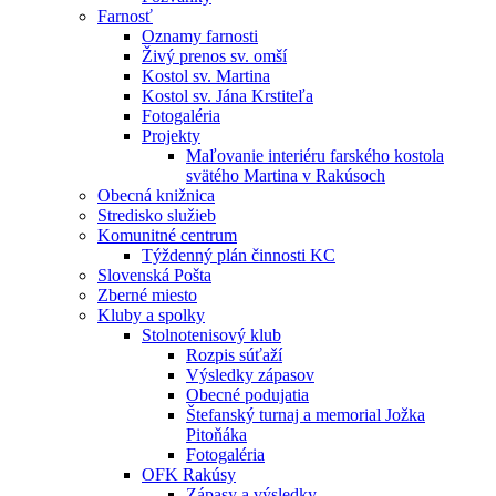
Farnosť
Oznamy farnosti
Živý prenos sv. omší
Kostol sv. Martina
Kostol sv. Jána Krstiteľa
Fotogaléria
Projekty
Maľovanie interiéru farského kostola
svätého Martina v Rakúsoch
Obecná knižnica
Stredisko služieb
Komunitné centrum
Týždenný plán činnosti KC
Slovenská Pošta
Zberné miesto
Kluby a spolky
Stolnotenisový klub
Rozpis súťaží
Výsledky zápasov
Obecné podujatia
Štefanský turnaj a memorial Jožka
Pitoňáka
Fotogaléria
OFK Rakúsy
Zápasy a výsledky