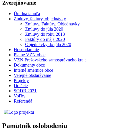
Zverejňovanie
Úradná tabuľa
Zmluvy, faktúry, objednávky
Zmluvy, Faktúry, Objednávky
Zmluvy do júla 2020
Zmluvy do roku 2013
Faktúry do mája 2020
Objednávky do júla 2020
Hospodárenie
Platné VZN obce
VZN Prešovského samosprávneho kraja
Dokumenty obce
Interné smernice obce
Verejné obstarávanie
Projekty
Dotácie
SODB 2021
Voľby
Referendá
Pamätník oslobodenia