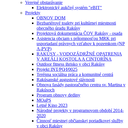
Verejné obstarávanie
Elektronický aukčný systém "eBIT"
Projekty
OBNOV DOM
Bezbariérové toalety pri kultúrnej miestnosti
obecného úradu Rakúsy
Projektová dokumentácia ČOV Rakúsy - osada
Asistencia obciam s prítomnosťou MRK pri
usporiadaní právnych vzťahov k pozemkom (NP
A-PVP)
RAKÚSY - VODOZÁDRŽNÉ OPATRENIA
V AREÁLI KOSTOLA A CINTORÍNA
Outdoor fitness ihrisko v obci Rakúsy
Projekt INT⁄PO⁄I⁄0025
Terénna sociálna práca a komunitné centrá
Rakúsanské augustové slávnosti
Obnova fasády pastoračného centra sv. Martina v
Rakúsoch
Program obnovy dediny
MOaPS
Letné Kino 2023
Národné projekty v programovom období 2014-
2020
Činnosť miestnej občianskej poriadkovej služby
v obci Rakúsy