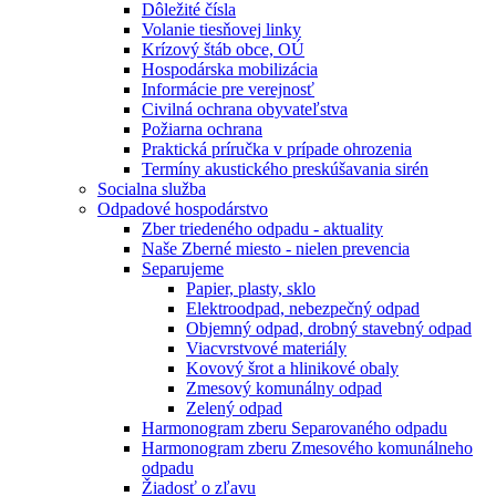
Dôležité čísla
Volanie tiesňovej linky
Krízový štáb obce, OÚ
Hospodárska mobilizácia
Informácie pre verejnosť
Civilná ochrana obyvateľstva
Požiarna ochrana
Praktická príručka v prípade ohrozenia
Termíny akustického preskúšavania sirén
Socialna služba
Odpadové hospodárstvo
Zber triedeného odpadu - aktuality
Naše Zberné miesto - nielen prevencia
Separujeme
Papier, plasty, sklo
Elektroodpad, nebezpečný odpad
Objemný odpad, drobný stavebný odpad
Viacvrstvové materiály
Kovový šrot a hlinikové obaly
Zmesový komunálny odpad
Zelený odpad
Harmonogram zberu Separovaného odpadu
Harmonogram zberu Zmesového komunálneho
odpadu
Žiadosť o zľavu