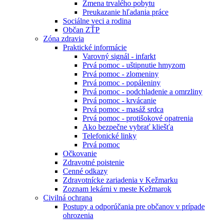
Zmena trvalého pobytu
Preukazanie hľadania práce
Sociálne veci a rodina
Občan ZŤP
Zóna zdravia
Praktické informácie
Varovný signál - infarkt
Prvá pomoc - uštipnutie hmyzom
Prvá pomoc - zlomeniny
Prvá pomoc - popáleniny
Prvá pomoc - podchladenie a omrzliny
Prvá pomoc - krvácanie
Prvá pomoc - masáž srdca
Prvá pomoc - protišokové opatrenia
Ako bezpečne vybrať kliešťa
Telefonické linky
Prvá pomoc
Očkovanie
Zdravotné poistenie
Cenné odkazy
Zdravotnícke zariadenia v Kežmarku
Zoznam lekárni v meste Kežmarok
Civilná ochrana
Postupy a odporúčania pre občanov v prípade
ohrozenia