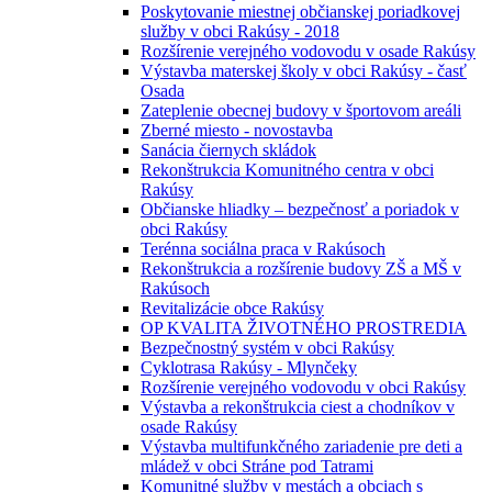
Poskytovanie miestnej občianskej poriadkovej
služby v obci Rakúsy - 2018
Rozšírenie verejného vodovodu v osade Rakúsy
Výstavba materskej školy v obci Rakúsy - časť
Osada
Zateplenie obecnej budovy v športovom areáli
Zberné miesto - novostavba
Sanácia čiernych skládok
Rekonštrukcia Komunitného centra v obci
Rakúsy
Občianske hliadky – bezpečnosť a poriadok v
obci Rakúsy
Terénna sociálna praca v Rakúsoch
Rekonštrukcia a rozšírenie budovy ZŠ a MŠ v
Rakúsoch
Revitalizácie obce Rakúsy
OP KVALITA ŽIVOTNÉHO PROSTREDIA
Bezpečnostný systém v obci Rakúsy
Cyklotrasa Rakúsy - Mlynčeky
Rozšírenie verejného vodovodu v obci Rakúsy
Výstavba a rekonštrukcia ciest a chodníkov v
osade Rakúsy
Výstavba multifunkčného zariadenie pre deti a
mládež v obci Stráne pod Tatrami
Komunitné služby v mestách a obciach s