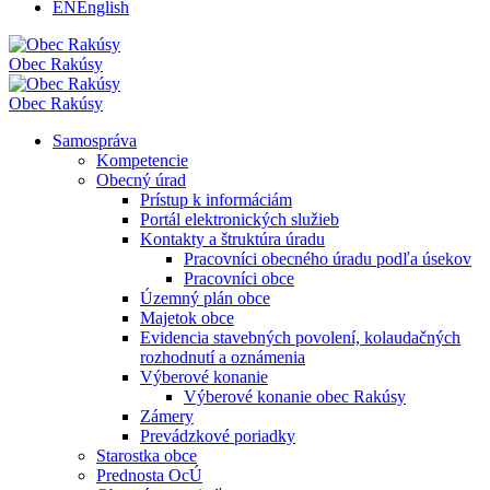
EN
English
Obec
Rakúsy
Obec
Rakúsy
Samospráva
Kompetencie
Obecný úrad
Prístup k informáciám
Portál elektronických služieb
Kontakty a štruktúra úradu
Pracovníci obecného úradu podľa úsekov
Pracovníci obce
Územný plán obce
Majetok obce
Evidencia stavebných povolení, kolaudačných
rozhodnutí a oznámenia
Výberové konanie
Výberové konanie obec Rakúsy
Zámery
Prevádzkové poriadky
Starostka obce
Prednosta OcÚ