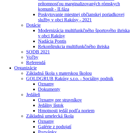
prítomnosťou marginalizovaných rómskych
komunít - II.fáza
Poskytovanie miestnej občianskej poriadkovej
služby v obci Rakúsy - 2021
Dotácie
Modernizácia multifunkčného športového ihriska
v obci Rakúsy
Nadácia Pontis
Rekonštrukcia multifunkčného ihriska
SODB 2021
Voľby
Referendá
Organizácie
Základná škola s materskou školou
GOLDGRUB Rakúsy s.r.o. - Sociálny podnik
Oznamy
Dokumenty
Jedáleň
Oznamy pre stravníkov
Jedálny lístok
Hmotnosti jedál podľa noriem
Základná umelecká škola
Oznamy
Galérie z podujatí
Pozvánky