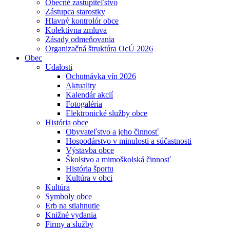
Obecné zastupiteľstvo
Zástupca starostky
Hlavný kontrolór obce
Kolektívna zmluva
Zásady odmeňovania
Organizačná štruktúra OcÚ 2026
Obec
Udalosti
Ochutnávka vín 2026
Aktuality
Kalendár akcií
Fotogaléria
Elektronické služby obce
História obce
Obyvateľstvo a jeho činnosť
Hospodárstvo v minulosti a súčastnosti
Výstavba obce
Školstvo a mimoškolská činnosť
História športu
Kultúra v obci
Kultúra
Symboly obce
Erb na stiahnutie
Knižné vydania
Firmy a služby