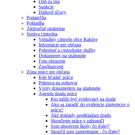
Daň za psa
Sankcie
Daňové úľavy
Podateľňa
Pokladňa
Aktivačné opatrenia
Správa cintorína
Virtuálny cintorín obce Rakúsy
Informácie pre občana
Pohrebné a cintorínske služby
Dokumenty na stiahnutie
Foto obrazom
Zaujímavosti
Zóna práce pre občana
Kde hľadať prácu
Príprava na pohovor
Vzory dokumentov na stiahnutie
Agenda úradu práce
Kto môže byť evidovaný na úrade
Ako sa zaradiť do evidencie záujemcov o
prácu?
Aké doklady predkladam úradu
Skončenie práce v zahraničí
Som absolvent školy, čo ďalej?
Skončil som zamestnanie - čo ďalej?