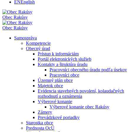
EN
English
Obec
Rakúsy
Obec
Rakúsy
Samospráva
Kompetencie
Obecný úrad
Prístup k informáciám
Portál elektronických služieb
Kontakty a štruktúra úradu
Pracovníci obecného úradu podľa úsekov
Pracovníci obce
Územný plán obce
Majetok obce
Evidencia stavebných povolení, kolaudačných
rozhodnutí a oznámenia
Výberové konanie
Výberové konanie obec Rakúsy
Zámery
Prevádzkové poriadky
Starostka obce
Prednosta OcÚ