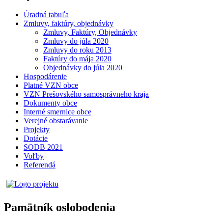
Úradná tabuľa
Zmluvy, faktúry, objednávky
Zmluvy, Faktúry, Objednávky
Zmluvy do júla 2020
Zmluvy do roku 2013
Faktúry do mája 2020
Objednávky do júla 2020
Hospodárenie
Platné VZN obce
VZN Prešovského samosprávneho kraja
Dokumenty obce
Interné smernice obce
Verejné obstarávanie
Projekty
Dotácie
SODB 2021
Voľby
Referendá
Pamätník oslobodenia