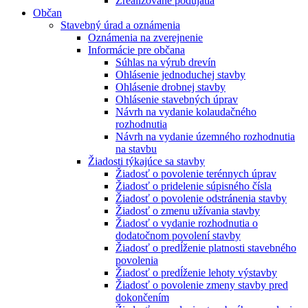
Zrealizované podujatia
Občan
Stavebný úrad a oznámenia
Oznámenia na zverejnenie
Informácie pre občana
Súhlas na výrub drevín
Ohlásenie jednoduchej stavby
Ohlásenie drobnej stavby
Ohlásenie stavebných úprav
Návrh na vydanie kolaudačného
rozhodnutia
Návrh na vydanie územného rozhodnutia
na stavbu
Žiadosti týkajúce sa stavby
Žiadosť o povolenie terénnych úprav
Žiadosť o pridelenie súpisného čísla
Žiadosť o povolenie odstránenia stavby
Žiadosť o zmenu užívania stavby
Žiadosť o vydanie rozhodnutia o
dodatočnom povolení stavby
Žiadosť o predĺženie platnosti stavebného
povolenia
Žiadosť o predĺženie lehoty výstavby
Žiadosť o povolenie zmeny stavby pred
dokončením