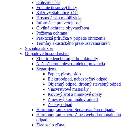
Dôležité čísla
Volanie tiesňovej linky
Krízový štáb obce, OÚ
Hospodárska mobilizácia
Informácie pre verejnosť
Civilná ochrana obyvateľstva
Požiarna ochrana
Praktická príručka v prípade ohrozenia
Termíny akustického preskúšavania sirén
Socialna služba
Odpadové hospodárstvo
Zber triedeného odpadu - aktuality
Naše Zberné miesto - nielen prevencia
Separujeme
Papier, plasty, sklo
Elektroodpad, nebezpečný odpad
Objemný odpad, drobný stavebný odpad
Viacvrstvové materiály
Kovový šrot a hlinikové obaly
Zmesový komunálny odpad
Zelený odpad
Harmonogram zberu Separovaného odpadu
Harmonogram zberu Zmesového komunálneho
odpadu
Žiadosť o zľavu