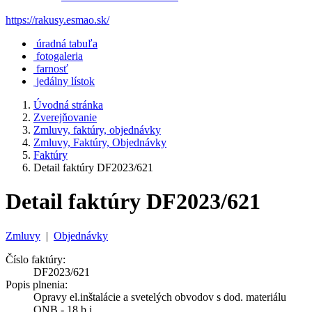
https://rakusy.esmao.sk/
úradná tabuľa
fotogaleria
farnosť
jedálny lístok
Úvodná stránka
Zverejňovanie
Zmluvy, faktúry, objednávky
Zmluvy, Faktúry, Objednávky
Faktúry
Detail faktúry DF2023/621
Detail faktúry DF2023/621
Zmluvy
|
Objednávky
Číslo faktúry:
DF2023/621
Popis plnenia:
Opravy el.inštalácie a svetelých obvodov s dod. materiálu
ONB - 18 b.j.