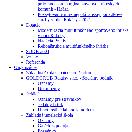
prítomnosťou marginalizovaných rómskych
komunít - II.fáza
Poskytovanie miestnej občianskej poriadkovej
služby v obci Rakúsy - 2021
Dotácie
Modernizácia multifunkčného športového ihriska
v obci Rakúsy
Nadácia Pontis
Rekonštrukcia multifunkčného ihriska
SODB 2021
Voľby
Referendá
Organizácie
Základná škola s materskou školou
GOLDGRUB Rakúsy s.r.o. - Sociálny podnik
Oznamy
Dokumenty
Jedáleň
Oznamy pre stravníkov
Jedálny lístok
Hmotnosti jedál podľa noriem
Základná umelecká škola
Oznamy
Galérie z podujatí
Pozvánky