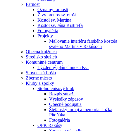
Farnosť
Oznamy farnosti
Živý prenos sv. omší
Kostol sv. Martina
Kostol sv. Jána Krstiteľa
Fotogaléria
Projekty
Maľovanie interiéru farského kostola
svätého Martina v Rakúsoch
Obecná knižnica
Stredisko služieb
Komunitné centrum
Týždenný plán činnosti KC
Slovenská Pošta
Zberné miesto
Kluby a spolky
Stolnotenisový klub
Rozpis súťaží
Výsledky zápasov
Obecné podujatia
Štefanský turnaj a memorial Jožka
Pitoňáka
Fotogaléria
OFK Rakúsy
Zápasy a výsledky