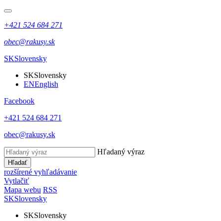
+421 524 684 271
obec@rakusy.sk
SK
Slovensky
SK
Slovensky
EN
English
Facebook
+421 524 684 271
obec@rakusy.sk
Hľadaný výraz
Hľadať
rozšírené vyhľadávanie
Vytlačiť
Mapa webu
RSS
SK
Slovensky
SK
Slovensky