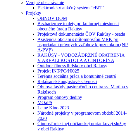
Verejné obstarávanie
Elektronický aukčný systém "eBIT"
Projekty
OBNOV DOM
Bezbariérové toalety pri kultúrnej miestnosti
obecného úradu Rakúsy
Projektová dokumentácia ČOV Rakúsy - osada
Asistencia obciam s prítomnosťou MRK pri
usporiadaní právnych vzťahov k pozemkom (NP
A-PVP)
RAKÚSY - VODOZÁDRŽNÉ OPATRENIA
V AREÁLI KOSTOLA A CINTORÍNA
Outdoor fitness ihrisko v obci Rakúsy
Projekt INT⁄PO⁄I⁄0025
Terénna sociálna práca a komunitné centrá
Rakúsanské augustové slávnosti
Obnova fasády pastoračného centra sv. Martina v
Rakúsoch
Program obnovy dediny
MOaPS
Letné Kino 2023
Národné projekty v programovom období 2014-
2020
Činnosť miestnej občianskej poriadkovej služby
v obci Rakúsy