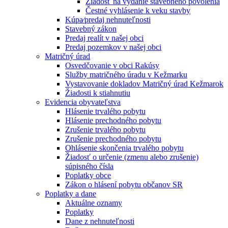
Žiadosť na vydanie stavebného povolenia
Čestné vyhlásenie k veku stavby
Kúpa⁄predaj nehnuteľnosti
Stavebný zákon
Predaj realít v našej obci
Predaj pozemkov v našej obci
Matričný úrad
Osvedčovanie v obci Rakúsy
Služby matričného úradu v Kežmarku
Vystavovanie dokladov Matričný úrad Kežmarok
Žiadosti k stiahnutiu
Evidencia obyvateľstva
Hlásenie trvalého pobytu
Hlásenie prechodného pobytu
Zrušenie trvalého pobytu
Zrušenie prechodného pobytu
Ohlásenie skončenia trvalého pobytu
Žiadosť o určenie (zmenu alebo zrušenie)
súpisného čísla
Poplatky obce
Zákon o hlásení pobytu občanov SR
Poplatky a dane
Aktuálne oznamy
Poplatky
Dane z nehnuteľnosti