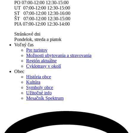
PO 07:00-12:00 12:30-15:00
UT 07:00-12:00 12:30-15:00
ST 07:00-12:00 12:30-16:00
ŠT 07:00-12:00 12:30-15:00
PIA 07:00-12:00 12:30-14:00
Stránkové dni
Pondelok, streda a piatok
Voľný čas
Pre turistov
Možnosti ubytovania a stravovania
Región aktuálne
Cyklotrasy v okolí
Obec
História obce
Kultúra
Symboly obce
Užitočné info
Mesačník Spektrum