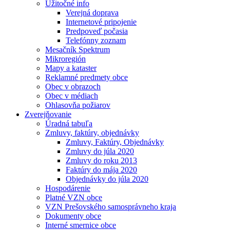
Užitočné info
Verejná doprava
Internetové pripojenie
Predpoveď počasia
Telefónny zoznam
Mesačník Spektrum
Mikroregión
Mapy a kataster
Reklamné predmety obce
Obec v obrazoch
Obec v médiach
Ohlasovňa požiarov
Zverejňovanie
Úradná tabuľa
Zmluvy, faktúry, objednávky
Zmluvy, Faktúry, Objednávky
Zmluvy do júla 2020
Zmluvy do roku 2013
Faktúry do mája 2020
Objednávky do júla 2020
Hospodárenie
Platné VZN obce
VZN Prešovského samosprávneho kraja
Dokumenty obce
Interné smernice obce