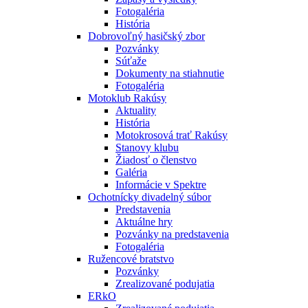
Fotogaléria
História
Dobrovoľný hasičský zbor
Pozvánky
Súťaže
Dokumenty na stiahnutie
Fotogaléria
Motoklub Rakúsy
Aktuality
História
Motokrosová trať Rakúsy
Stanovy klubu
Žiadosť o členstvo
Galéria
Informácie v Spektre
Ochotnícky divadelný súbor
Predstavenia
Aktuálne hry
Pozvánky na predstavenia
Fotogaléria
Ružencové bratstvo
Pozvánky
Zrealizované podujatia
ERkO