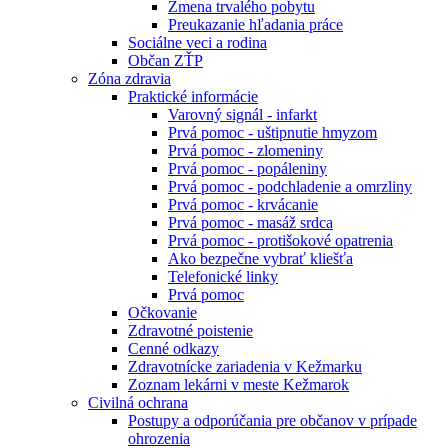
Zmena trvalého pobytu
Preukazanie hľadania práce
Sociálne veci a rodina
Občan ZŤP
Zóna zdravia
Praktické informácie
Varovný signál - infarkt
Prvá pomoc - uštipnutie hmyzom
Prvá pomoc - zlomeniny
Prvá pomoc - popáleniny
Prvá pomoc - podchladenie a omrzliny
Prvá pomoc - krvácanie
Prvá pomoc - masáž srdca
Prvá pomoc - protišokové opatrenia
Ako bezpečne vybrať kliešťa
Telefonické linky
Prvá pomoc
Očkovanie
Zdravotné poistenie
Cenné odkazy
Zdravotnícke zariadenia v Kežmarku
Zoznam lekárni v meste Kežmarok
Civilná ochrana
Postupy a odporúčania pre občanov v prípade
ohrozenia