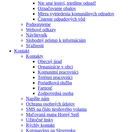
Nie sme leniví, triedíme odpad!
Označovanie obalov
Miera vytriedenia komunálnych odpadov
Čistenie odpadových vôd
Podporujeme
Webové odkazy
Návštevník
Slobodný prístup k informáciám
Sťažnosti
Kontakt
Kontakty
Obecný úrad
Organizácie v obci
Komunitní pracovníci
Terénni pracovníci
Poriadková služba
Farnosť
Zodpovedná osoba
Napíšte nám
Ochrana osobných údajov
SMS na číslo tiesňového volania
Maľovaná mapa Horný Spiš
Užitočné linky
Rýchly kontakt
Koronavírus na Slovensku