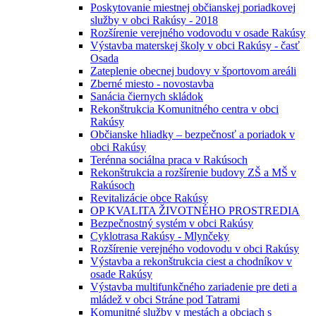
Poskytovanie miestnej občianskej poriadkovej
služby v obci Rakúsy - 2018
Rozšírenie verejného vodovodu v osade Rakúsy
Výstavba materskej školy v obci Rakúsy - časť
Osada
Zateplenie obecnej budovy v športovom areáli
Zberné miesto - novostavba
Sanácia čiernych skládok
Rekonštrukcia Komunitného centra v obci
Rakúsy
Občianske hliadky – bezpečnosť a poriadok v
obci Rakúsy
Terénna sociálna praca v Rakúsoch
Rekonštrukcia a rozšírenie budovy ZŠ a MŠ v
Rakúsoch
Revitalizácie obce Rakúsy
OP KVALITA ŽIVOTNÉHO PROSTREDIA
Bezpečnostný systém v obci Rakúsy
Cyklotrasa Rakúsy - Mlynčeky
Rozšírenie verejného vodovodu v obci Rakúsy
Výstavba a rekonštrukcia ciest a chodníkov v
osade Rakúsy
Výstavba multifunkčného zariadenie pre deti a
mládež v obci Stráne pod Tatrami
Komunitné služby v mestách a obciach s