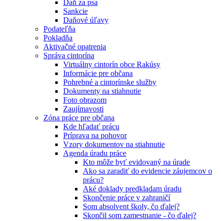
Daň za psa
Sankcie
Daňové úľavy
Podateľňa
Pokladňa
Aktivačné opatrenia
Správa cintorína
Virtuálny cintorín obce Rakúsy
Informácie pre občana
Pohrebné a cintorínske služby
Dokumenty na stiahnutie
Foto obrazom
Zaujímavosti
Zóna práce pre občana
Kde hľadať prácu
Príprava na pohovor
Vzory dokumentov na stiahnutie
Agenda úradu práce
Kto môže byť evidovaný na úrade
Ako sa zaradiť do evidencie záujemcov o
prácu?
Aké doklady predkladam úradu
Skončenie práce v zahraničí
Som absolvent školy, čo ďalej?
Skončil som zamestnanie - čo ďalej?