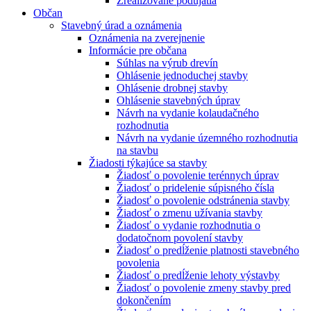
Zrealizované podujatia
Občan
Stavebný úrad a oznámenia
Oznámenia na zverejnenie
Informácie pre občana
Súhlas na výrub drevín
Ohlásenie jednoduchej stavby
Ohlásenie drobnej stavby
Ohlásenie stavebných úprav
Návrh na vydanie kolaudačného
rozhodnutia
Návrh na vydanie územného rozhodnutia
na stavbu
Žiadosti týkajúce sa stavby
Žiadosť o povolenie terénnych úprav
Žiadosť o pridelenie súpisného čísla
Žiadosť o povolenie odstránenia stavby
Žiadosť o zmenu užívania stavby
Žiadosť o vydanie rozhodnutia o
dodatočnom povolení stavby
Žiadosť o predĺženie platnosti stavebného
povolenia
Žiadosť o predĺženie lehoty výstavby
Žiadosť o povolenie zmeny stavby pred
dokončením