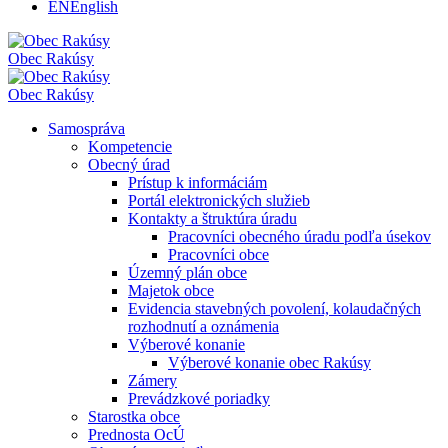
EN
English
Obec
Rakúsy
Obec
Rakúsy
Samospráva
Kompetencie
Obecný úrad
Prístup k informáciám
Portál elektronických služieb
Kontakty a štruktúra úradu
Pracovníci obecného úradu podľa úsekov
Pracovníci obce
Územný plán obce
Majetok obce
Evidencia stavebných povolení, kolaudačných
rozhodnutí a oznámenia
Výberové konanie
Výberové konanie obec Rakúsy
Zámery
Prevádzkové poriadky
Starostka obce
Prednosta OcÚ