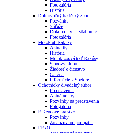
Fotogaléria
História
Dobrovoľný hasičský zbor
Pozvánky
Súťaže
Dokumenty na stiahnutie
Fotogaléria
Motoklub Rakúsy
Aktuality
História
Motokrosová trať Rakúsy
Stanovy klubu
Žiadosť o členstvo
Galéria
Informácie v Spektre
Ochotnícky divadelný súbor
Predstavenia
Aktuálne hry
Pozvánky na predstavenia
Fotogaléria
Ružencové bratstvo
Pozvánky
Zrealizované podujatia
ERkO