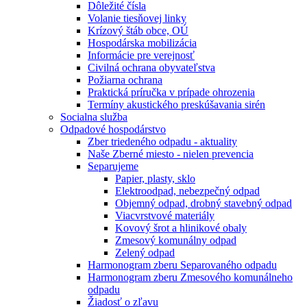
Dôležité čísla
Volanie tiesňovej linky
Krízový štáb obce, OÚ
Hospodárska mobilizácia
Informácie pre verejnosť
Civilná ochrana obyvateľstva
Požiarna ochrana
Praktická príručka v prípade ohrozenia
Termíny akustického preskúšavania sirén
Socialna služba
Odpadové hospodárstvo
Zber triedeného odpadu - aktuality
Naše Zberné miesto - nielen prevencia
Separujeme
Papier, plasty, sklo
Elektroodpad, nebezpečný odpad
Objemný odpad, drobný stavebný odpad
Viacvrstvové materiály
Kovový šrot a hlinikové obaly
Zmesový komunálny odpad
Zelený odpad
Harmonogram zberu Separovaného odpadu
Harmonogram zberu Zmesového komunálneho
odpadu
Žiadosť o zľavu