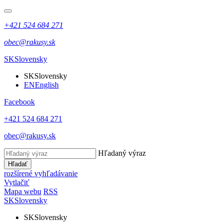
+421 524 684 271
obec@rakusy.sk
SK
Slovensky
SK
Slovensky
EN
English
Facebook
+421 524 684 271
obec@rakusy.sk
Hľadaný výraz
Hľadať
rozšírené vyhľadávanie
Vytlačiť
Mapa webu
RSS
SK
Slovensky
SK
Slovensky