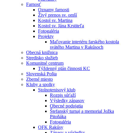
Farnosť
Oznamy farnosti
Živý prenos sv. omší
Kostol sv. Martina
Kostol sv. Jána Krstiteľa
Fotogaléria
Projekty
Maľovanie interiéru farského kostola
svätého Martina v Rakúsoch
Obecná knižnica
Stredisko služieb
Komunitné centrum
Týždenný plán činnosti KC
Slovenská Pošta
Zberné miesto
Kluby a spolky
Stolnotenisový klub
Rozpis súťaží
Výsledky zápasov
Obecné podujatia
Štefanský turnaj a memorial Jožka
Pitoňáka
Fotogaléria
OFK Rakúsy
Zápasy a výsledky