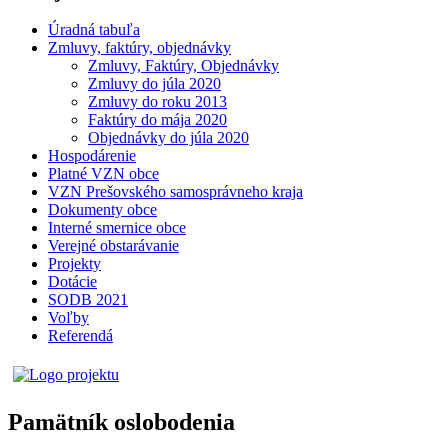
Úradná tabuľa
Zmluvy, faktúry, objednávky
Zmluvy, Faktúry, Objednávky
Zmluvy do júla 2020
Zmluvy do roku 2013
Faktúry do mája 2020
Objednávky do júla 2020
Hospodárenie
Platné VZN obce
VZN Prešovského samosprávneho kraja
Dokumenty obce
Interné smernice obce
Verejné obstarávanie
Projekty
Dotácie
SODB 2021
Voľby
Referendá
Pamätník oslobodenia