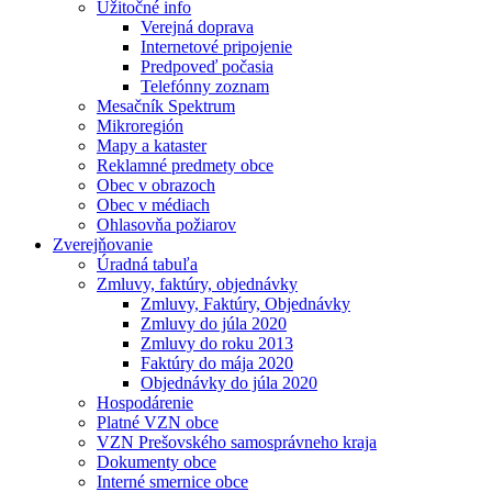
Užitočné info
Verejná doprava
Internetové pripojenie
Predpoveď počasia
Telefónny zoznam
Mesačník Spektrum
Mikroregión
Mapy a kataster
Reklamné predmety obce
Obec v obrazoch
Obec v médiach
Ohlasovňa požiarov
Zverejňovanie
Úradná tabuľa
Zmluvy, faktúry, objednávky
Zmluvy, Faktúry, Objednávky
Zmluvy do júla 2020
Zmluvy do roku 2013
Faktúry do mája 2020
Objednávky do júla 2020
Hospodárenie
Platné VZN obce
VZN Prešovského samosprávneho kraja
Dokumenty obce
Interné smernice obce