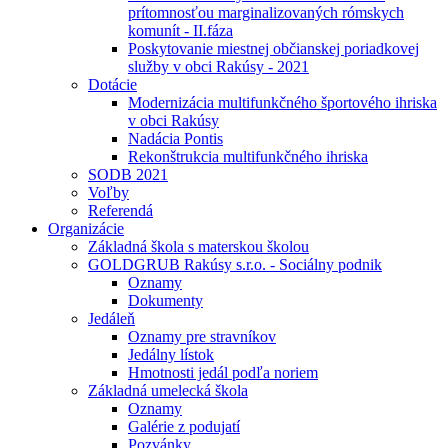
prítomnosťou marginalizovaných rómskych
komunít - II.fáza
Poskytovanie miestnej občianskej poriadkovej
služby v obci Rakúsy - 2021
Dotácie
Modernizácia multifunkčného športového ihriska
v obci Rakúsy
Nadácia Pontis
Rekonštrukcia multifunkčného ihriska
SODB 2021
Voľby
Referendá
Organizácie
Základná škola s materskou školou
GOLDGRUB Rakúsy s.r.o. - Sociálny podnik
Oznamy
Dokumenty
Jedáleň
Oznamy pre stravníkov
Jedálny lístok
Hmotnosti jedál podľa noriem
Základná umelecká škola
Oznamy
Galérie z podujatí
Pozvánky