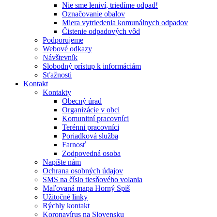
Nie sme leniví, triedíme odpad!
Označovanie obalov
Miera vytriedenia komunálnych odpadov
Čistenie odpadových vôd
Podporujeme
Webové odkazy
Návštevník
Slobodný prístup k informáciám
Sťažnosti
Kontakt
Kontakty
Obecný úrad
Organizácie v obci
Komunitní pracovníci
Terénni pracovníci
Poriadková služba
Farnosť
Zodpovedná osoba
Napíšte nám
Ochrana osobných údajov
SMS na číslo tiesňového volania
Maľovaná mapa Horný Spiš
Užitočné linky
Rýchly kontakt
Koronavírus na Slovensku