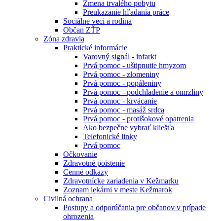
Zmena trvalého pobytu
Preukazanie hľadania práce
Sociálne veci a rodina
Občan ZŤP
Zóna zdravia
Praktické informácie
Varovný signál - infarkt
Prvá pomoc - uštipnutie hmyzom
Prvá pomoc - zlomeniny
Prvá pomoc - popáleniny
Prvá pomoc - podchladenie a omrzliny
Prvá pomoc - krvácanie
Prvá pomoc - masáž srdca
Prvá pomoc - protišokové opatrenia
Ako bezpečne vybrať kliešťa
Telefonické linky
Prvá pomoc
Očkovanie
Zdravotné poistenie
Cenné odkazy
Zdravotnícke zariadenia v Kežmarku
Zoznam lekárni v meste Kežmarok
Civilná ochrana
Postupy a odporúčania pre občanov v prípade
ohrozenia