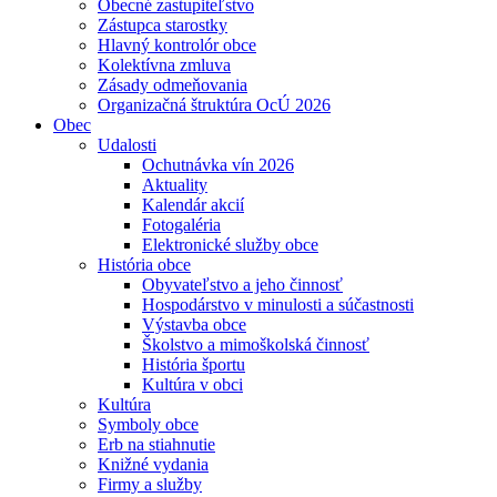
Obecné zastupiteľstvo
Zástupca starostky
Hlavný kontrolór obce
Kolektívna zmluva
Zásady odmeňovania
Organizačná štruktúra OcÚ 2026
Obec
Udalosti
Ochutnávka vín 2026
Aktuality
Kalendár akcií
Fotogaléria
Elektronické služby obce
História obce
Obyvateľstvo a jeho činnosť
Hospodárstvo v minulosti a súčastnosti
Výstavba obce
Školstvo a mimoškolská činnosť
História športu
Kultúra v obci
Kultúra
Symboly obce
Erb na stiahnutie
Knižné vydania
Firmy a služby