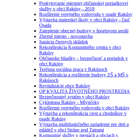
Poskytovanie miestnej občianskej poriadkovej
služby v obci Rakúsy - 2018
Rozšírenie verejného vodovodu v osade Rakúsy
Výstavba materskej školy v obci Rakúsy - časť
Osada
Zateplenie obecnej budovy v športovom areáli
Zberné miesto - novostavba
Sanácia čiernych skládok
Rekonštrukcia Komunitného centra v obci
Rakúsy
Občianske hliadky – bezpečnosť a poriadok v
obci Rakúsy
Terénna sociálna praca v Rakúsoch
Rekonštrukcia a rozšírenie budovy ZŠ a MŠ v
Rakúsoch
Revitalizácie obce Rakúsy
OP KVALITA ŽIVOTNÉHO PROSTREDIA
Bezpečnostný systém v obci Rakúsy
Cyklotrasa Rakúsy - Mlynčeky
Rozšírenie verejného vodovodu v obci Rakúsy
Výstavba a rekonštrukcia ciest a chodníkov v
osade Rakúsy
Výstavba multifunkčného zariadenie pre deti a
mládež v obci Stráne pod Tatrami
Komunitné služby v mestách a obciach s