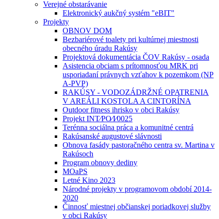
Verejné obstarávanie
Elektronický aukčný systém "eBIT"
Projekty
OBNOV DOM
Bezbariérové toalety pri kultúrnej miestnosti
obecného úradu Rakúsy
Projektová dokumentácia ČOV Rakúsy - osada
Asistencia obciam s prítomnosťou MRK pri
usporiadaní právnych vzťahov k pozemkom (NP
A-PVP)
RAKÚSY - VODOZÁDRŽNÉ OPATRENIA
V AREÁLI KOSTOLA A CINTORÍNA
Outdoor fitness ihrisko v obci Rakúsy
Projekt INT⁄PO⁄I⁄0025
Terénna sociálna práca a komunitné centrá
Rakúsanské augustové slávnosti
Obnova fasády pastoračného centra sv. Martina v
Rakúsoch
Program obnovy dediny
MOaPS
Letné Kino 2023
Národné projekty v programovom období 2014-
2020
Činnosť miestnej občianskej poriadkovej služby
v obci Rakúsy