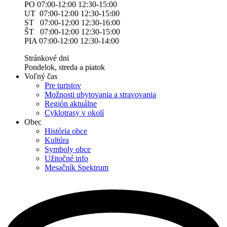
PO 07:00-12:00 12:30-15:00
UT 07:00-12:00 12:30-15:00
ST 07:00-12:00 12:30-16:00
ŠT 07:00-12:00 12:30-15:00
PIA 07:00-12:00 12:30-14:00
Stránkové dni
Pondelok, streda a piatok
Voľný čas
Pre turistov
Možnosti ubytovania a stravovania
Región aktuálne
Cyklotrasy v okolí
Obec
História obce
Kultúra
Symboly obce
Užitočné info
Mesačník Spektrum