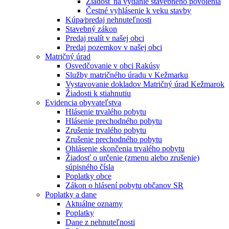
Žiadosť na vydanie stavebného povolenia
Čestné vyhlásenie k veku stavby
Kúpa⁄predaj nehnuteľnosti
Stavebný zákon
Predaj realít v našej obci
Predaj pozemkov v našej obci
Matričný úrad
Osvedčovanie v obci Rakúsy
Služby matričného úradu v Kežmarku
Vystavovanie dokladov Matričný úrad Kežmarok
Žiadosti k stiahnutiu
Evidencia obyvateľstva
Hlásenie trvalého pobytu
Hlásenie prechodného pobytu
Zrušenie trvalého pobytu
Zrušenie prechodného pobytu
Ohlásenie skončenia trvalého pobytu
Žiadosť o určenie (zmenu alebo zrušenie)
súpisného čísla
Poplatky obce
Zákon o hlásení pobytu občanov SR
Poplatky a dane
Aktuálne oznamy
Poplatky
Dane z nehnuteľnosti