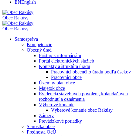
EN
English
Obec
Rakúsy
Obec
Rakúsy
Samospráva
Kompetencie
Obecný úrad
Prístup k informáciám
Portál elektronických služieb
Kontakty a štruktúra úradu
Pracovníci obecného úradu podľa úsekov
Pracovníci obce
Územný plán obce
Majetok obce
Evidencia stavebných povolení, kolaudačných
rozhodnutí a oznámenia
Výberové konanie
Výberové konanie obec Rakúsy
Zámery
Prevádzkové poriadky
Starostka obce
Prednosta OcÚ