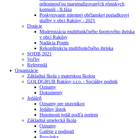
prítomnosťou marginalizovaných rómskych
komunít - II.fáza
Poskytovanie miestnej občianskej poriadkovej
služby v obci Rakúsy - 2021
Dotácie
Modernizácia multifunkčného športového ihriska
v obci Rakúsy
Nadácia Pontis
Rekonštrukcia multifunkčného ihriska
SODB 2021
Voľby
Referendá
Organizácie
Základná škola s materskou školou
GOLDGRUB Rakúsy s.r.o. - Sociálny podnik
Oznamy
Dokumenty
Jedáleň
Oznamy pre stravníkov
Jedálny lístok
Hmotnosti jedál podľa noriem
Základná umelecká škola
Oznamy
Galérie z podujatí
Pozvánky