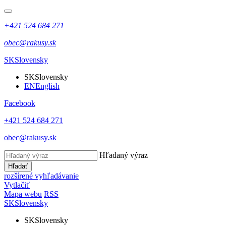
+421 524 684 271
obec@rakusy.sk
SK
Slovensky
SK
Slovensky
EN
English
Facebook
+421 524 684 271
obec@rakusy.sk
Hľadaný výraz
Hľadať
rozšírené vyhľadávanie
Vytlačiť
Mapa webu
RSS
SK
Slovensky
SK
Slovensky