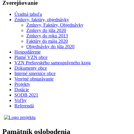
Zverejňovanie
Úradná tabuľa
Zmluvy, faktúry, objednávky
Zmluvy, Faktúry, Objednávky
Zmluvy do júla 2020
Zmluvy do roku 2013
Faktúry do mája 2020
Objednávky do júla 2020
Hospodárenie
Platné VZN obce
VZN Prešovského samosprávneho kraja
Dokumenty obce
Interné smernice obce
Verejné obstarávanie
Projekty
Dotácie
SODB 2021
Voľby
Referendá
Pamätník oslobodenia