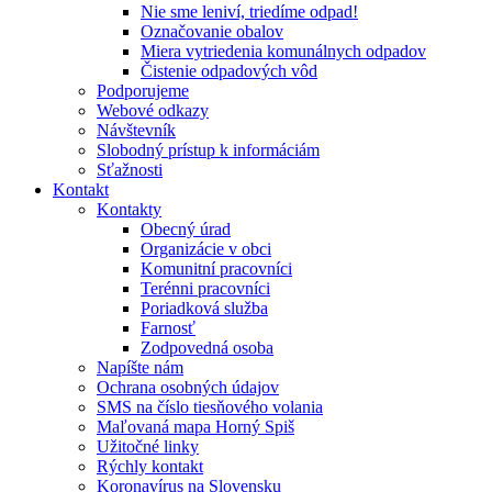
Nie sme leniví, triedíme odpad!
Označovanie obalov
Miera vytriedenia komunálnych odpadov
Čistenie odpadových vôd
Podporujeme
Webové odkazy
Návštevník
Slobodný prístup k informáciám
Sťažnosti
Kontakt
Kontakty
Obecný úrad
Organizácie v obci
Komunitní pracovníci
Terénni pracovníci
Poriadková služba
Farnosť
Zodpovedná osoba
Napíšte nám
Ochrana osobných údajov
SMS na číslo tiesňového volania
Maľovaná mapa Horný Spiš
Užitočné linky
Rýchly kontakt
Koronavírus na Slovensku