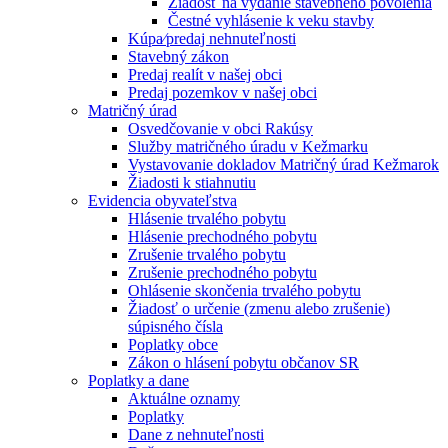
Žiadosť na vydanie stavebného povolenia
Čestné vyhlásenie k veku stavby
Kúpa⁄predaj nehnuteľnosti
Stavebný zákon
Predaj realít v našej obci
Predaj pozemkov v našej obci
Matričný úrad
Osvedčovanie v obci Rakúsy
Služby matričného úradu v Kežmarku
Vystavovanie dokladov Matričný úrad Kežmarok
Žiadosti k stiahnutiu
Evidencia obyvateľstva
Hlásenie trvalého pobytu
Hlásenie prechodného pobytu
Zrušenie trvalého pobytu
Zrušenie prechodného pobytu
Ohlásenie skončenia trvalého pobytu
Žiadosť o určenie (zmenu alebo zrušenie)
súpisného čísla
Poplatky obce
Zákon o hlásení pobytu občanov SR
Poplatky a dane
Aktuálne oznamy
Poplatky
Dane z nehnuteľnosti