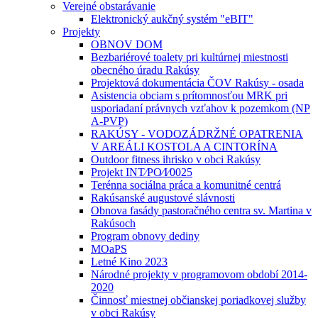
Verejné obstarávanie
Elektronický aukčný systém "eBIT"
Projekty
OBNOV DOM
Bezbariérové toalety pri kultúrnej miestnosti
obecného úradu Rakúsy
Projektová dokumentácia ČOV Rakúsy - osada
Asistencia obciam s prítomnosťou MRK pri
usporiadaní právnych vzťahov k pozemkom (NP
A-PVP)
RAKÚSY - VODOZÁDRŽNÉ OPATRENIA
V AREÁLI KOSTOLA A CINTORÍNA
Outdoor fitness ihrisko v obci Rakúsy
Projekt INT⁄PO⁄I⁄0025
Terénna sociálna práca a komunitné centrá
Rakúsanské augustové slávnosti
Obnova fasády pastoračného centra sv. Martina v
Rakúsoch
Program obnovy dediny
MOaPS
Letné Kino 2023
Národné projekty v programovom období 2014-
2020
Činnosť miestnej občianskej poriadkovej služby
v obci Rakúsy