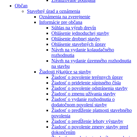
Zrealizované podujatia
Občan
Stavebný úrad a oznámenia
Oznámenia na zverejnenie
Informácie pre občana
Súhlas na výrub drevín
Ohlásenie jednoduchej stavby
Ohlásenie drobnej stavby
Ohlásenie stavebných úprav
Návrh na vydanie kolaudačného
rozhodnutia
Návrh na vydanie územného rozhodnutia
na stavbu
Žiadosti týkajúce sa stavby
Žiadosť o povolenie terénnych úprav
Žiadosť o pridelenie súpisného čísla
Žiadosť o povolenie odstránenia stavby
Žiadosť o zmenu užívania stavby
Žiadosť o vydanie rozhodnutia o
dodatočnom povolení stavby
Žiadosť o predĺženie platnosti stavebného
povolenia
Žiadosť o predĺženie lehoty výstavby
Žiadosť o povolenie zmeny stavby pred
dokončením