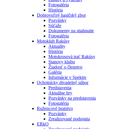
Fotogaléria
História
Dobrovoľný hasičský zbor
Pozvánky
Súťaže
Dokumenty na stiahnutie
Fotogaléria
Motoklub Rakúsy
Aktuality
História
Motokrosová trať Rakúsy
Stanovy klubu
Žiadosť o členstvo
Galéria
Informácie v Spektre
Ochotnícky divadelný súbor
Predstavenia
Aktuálne hry
Pozvánky na predstavenia
Fotogaléria
Ružencové bratstvo
Pozvánky
Zrealizované podujatia
ERkO