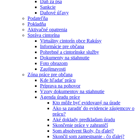
Daň za psa
Sankcie
Daňové úľavy
Podateľňa
Pokladňa
Aktivačné opatrenia
Správa cintorína
Virtuálny cintorín obce Rakúsy
Informácie pre občana
Pohrebné a cintorínske služby
Dokumenty na stiahnutie
Foto obrazom
Zaujímavosti
Zóna práce pre občana
Kde hľadať prácu
Príprava na pohovor
Vzory dokumentov na stiahnutie
Agenda úradu práce
Kto môže byť evidovaný na úrade
Ako sa zaradiť do evidencie záujemcov o
prácu?
Aké doklady predkladam úradu
Skončenie práce v zahraničí
Som absolvent školy, čo ďalej?
Skončil som zamestnanie - čo ďalej?