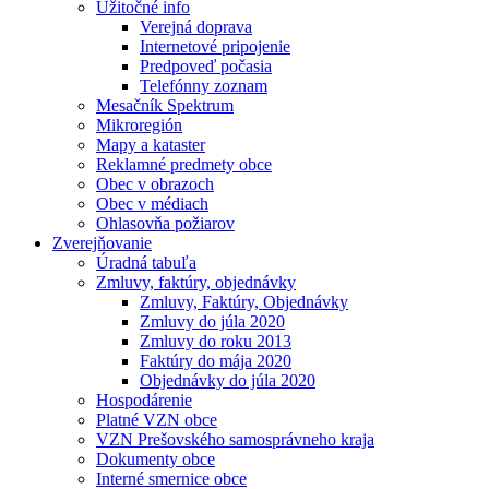
Užitočné info
Verejná doprava
Internetové pripojenie
Predpoveď počasia
Telefónny zoznam
Mesačník Spektrum
Mikroregión
Mapy a kataster
Reklamné predmety obce
Obec v obrazoch
Obec v médiach
Ohlasovňa požiarov
Zverejňovanie
Úradná tabuľa
Zmluvy, faktúry, objednávky
Zmluvy, Faktúry, Objednávky
Zmluvy do júla 2020
Zmluvy do roku 2013
Faktúry do mája 2020
Objednávky do júla 2020
Hospodárenie
Platné VZN obce
VZN Prešovského samosprávneho kraja
Dokumenty obce
Interné smernice obce