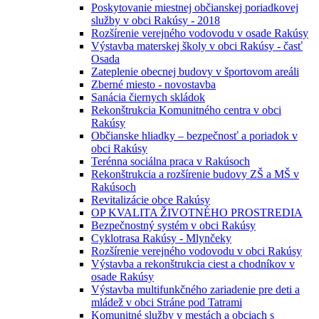
Poskytovanie miestnej občianskej poriadkovej
služby v obci Rakúsy - 2018
Rozšírenie verejného vodovodu v osade Rakúsy
Výstavba materskej školy v obci Rakúsy - časť
Osada
Zateplenie obecnej budovy v športovom areáli
Zberné miesto - novostavba
Sanácia čiernych skládok
Rekonštrukcia Komunitného centra v obci
Rakúsy
Občianske hliadky – bezpečnosť a poriadok v
obci Rakúsy
Terénna sociálna praca v Rakúsoch
Rekonštrukcia a rozšírenie budovy ZŠ a MŠ v
Rakúsoch
Revitalizácie obce Rakúsy
OP KVALITA ŽIVOTNÉHO PROSTREDIA
Bezpečnostný systém v obci Rakúsy
Cyklotrasa Rakúsy - Mlynčeky
Rozšírenie verejného vodovodu v obci Rakúsy
Výstavba a rekonštrukcia ciest a chodníkov v
osade Rakúsy
Výstavba multifunkčného zariadenie pre deti a
mládež v obci Stráne pod Tatrami
Komunitné služby v mestách a obciach s