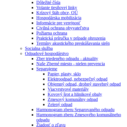
Dôležité čísla
Volanie tiesňovej linky
Krízový štáb obce, OÚ
Hospodárska mobilizácia
Informácie pre verejnosť
Civilná ochrana obyvateľstva
Požiarna ochrana
Praktická príručka v prípade ohrozenia
Termíny akustického preskúšavania sirén
Socialna služba
Odpadové hospodárstvo
Zber triedeného odpadu - aktuality
Naše Zberné miesto - nielen prevencia
Separujeme
Papier, plasty, sklo
Elektroodpad, nebezpečný odpad
Objemný odpad, drobný stavebný odpad
Viacvrstvové materiály
Kovový šrot a hlinikové obaly
Zmesový komunálny odpad
Zelený odpad
Harmonogram zberu Separovaného odpadu
Harmonogram zberu Zmesového komunálneho
odpadu
Žiadosť o zľavu