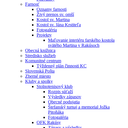
Farnosť
Oznamy farnosti
Živý prenos sv. omší
Kostol sv. Martina
Kostol sv. Jána Krstiteľa
Fotogaléria
Projekty
Maľovanie interiéru farského kostola
svätého Martina v Rakúsoch
Obecná knižnica
Stredisko služieb
Komunitné centrum
Týždenný plán činnosti KC
Slovenská Pošta
Zberné miesto
Kluby a spolky
Stolnotenisový klub
Rozpis súťaží
Výsledky zápasov
Obecné podujatia
Štefanský turnaj a memorial Jožka
Pitoňáka
Fotogaléria
OFK Rakúsy
Zápasy a výsledky