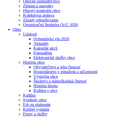
Obecné zastupiteľstvo
Zástupca starostky
Hlavný kontrolór obce
Kolektívna zmluva
Zásady odmeňovania
Organizačná štruktúra OcÚ 2026
Obec
Udalosti
Ochutnávka vín 2026
Aktuality
Kalendár akcií
Fotogaléria
Elektronické služby obce
História obce
Obyvateľstvo a jeho činnosť
Hospodárstvo v minulosti a súčastnosti
Výstavba obce
Školstvo a mimoškolská činnosť
História športu
Kultúra v obci
Kultúra
Symboly obce
Erb na stiahnutie
Knižné vydania
Firmy a služby