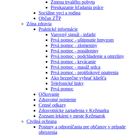
Zmena trvalého pobytu
Preukazanie hľadania práce
Sociálne veci a rodina
Občan ZŤP
Zóna zdravia
Praktické informácie
Varovný signál - infarkt
Prvá pomoc - uštipnutie hmyzom
Prvá pomoc - zlomeniny
Prvá pomoc - popáleniny
Prvá pomoc - podchladenie a omrzliny
Prvá pomoc - krvácanie
Prvá pomoc - masáž srdca
Prvá pomoc - protišokové opatrenia
Ako bezpečne vybrať kliešťa
Telefonické linky
Prvá pomoc
Očkovanie
Zdravotné poistenie
Cenné odkazy
Zdravotnícke zariadenia v Kežmarku
Zoznam lekárni v meste Kežmarok
Civilná ochrana
Postupy a odporúčania pre občanov v prípade
ohrozenia