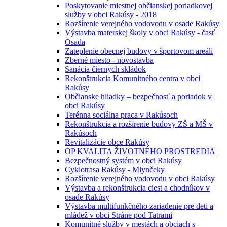
Poskytovanie miestnej občianskej poriadkovej
služby v obci Rakúsy - 2018
Rozšírenie verejného vodovodu v osade Rakúsy
Výstavba materskej školy v obci Rakúsy - časť
Osada
Zateplenie obecnej budovy v športovom areáli
Zberné miesto - novostavba
Sanácia čiernych skládok
Rekonštrukcia Komunitného centra v obci
Rakúsy
Občianske hliadky – bezpečnosť a poriadok v
obci Rakúsy
Terénna sociálna praca v Rakúsoch
Rekonštrukcia a rozšírenie budovy ZŠ a MŠ v
Rakúsoch
Revitalizácie obce Rakúsy
OP KVALITA ŽIVOTNÉHO PROSTREDIA
Bezpečnostný systém v obci Rakúsy
Cyklotrasa Rakúsy - Mlynčeky
Rozšírenie verejného vodovodu v obci Rakúsy
Výstavba a rekonštrukcia ciest a chodníkov v
osade Rakúsy
Výstavba multifunkčného zariadenie pre deti a
mládež v obci Stráne pod Tatrami
Komunitné služby v mestách a obciach s