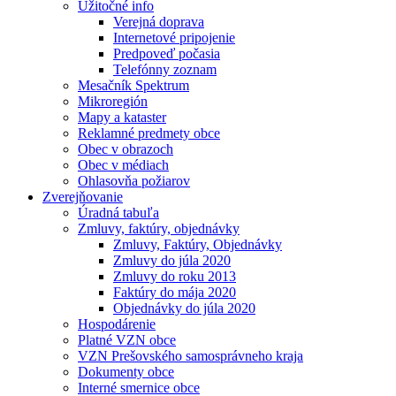
Užitočné info
Verejná doprava
Internetové pripojenie
Predpoveď počasia
Telefónny zoznam
Mesačník Spektrum
Mikroregión
Mapy a kataster
Reklamné predmety obce
Obec v obrazoch
Obec v médiach
Ohlasovňa požiarov
Zverejňovanie
Úradná tabuľa
Zmluvy, faktúry, objednávky
Zmluvy, Faktúry, Objednávky
Zmluvy do júla 2020
Zmluvy do roku 2013
Faktúry do mája 2020
Objednávky do júla 2020
Hospodárenie
Platné VZN obce
VZN Prešovského samosprávneho kraja
Dokumenty obce
Interné smernice obce