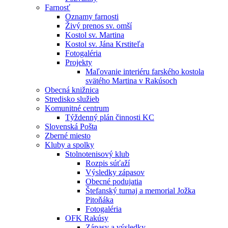
Farnosť
Oznamy farnosti
Živý prenos sv. omší
Kostol sv. Martina
Kostol sv. Jána Krstiteľa
Fotogaléria
Projekty
Maľovanie interiéru farského kostola
svätého Martina v Rakúsoch
Obecná knižnica
Stredisko služieb
Komunitné centrum
Týždenný plán činnosti KC
Slovenská Pošta
Zberné miesto
Kluby a spolky
Stolnotenisový klub
Rozpis súťaží
Výsledky zápasov
Obecné podujatia
Štefanský turnaj a memorial Jožka
Pitoňáka
Fotogaléria
OFK Rakúsy
Zápasy a výsledky