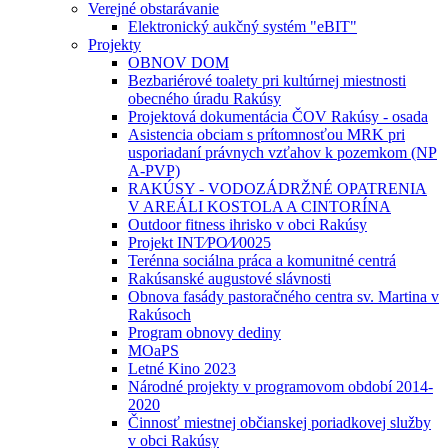
Verejné obstarávanie
Elektronický aukčný systém "eBIT"
Projekty
OBNOV DOM
Bezbariérové toalety pri kultúrnej miestnosti
obecného úradu Rakúsy
Projektová dokumentácia ČOV Rakúsy - osada
Asistencia obciam s prítomnosťou MRK pri
usporiadaní právnych vzťahov k pozemkom (NP
A-PVP)
RAKÚSY - VODOZÁDRŽNÉ OPATRENIA
V AREÁLI KOSTOLA A CINTORÍNA
Outdoor fitness ihrisko v obci Rakúsy
Projekt INT⁄PO⁄I⁄0025
Terénna sociálna práca a komunitné centrá
Rakúsanské augustové slávnosti
Obnova fasády pastoračného centra sv. Martina v
Rakúsoch
Program obnovy dediny
MOaPS
Letné Kino 2023
Národné projekty v programovom období 2014-
2020
Činnosť miestnej občianskej poriadkovej služby
v obci Rakúsy