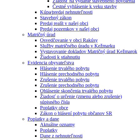
Žiadosť na vydanie stavebného povolenia
Čestné vyhlásenie k veku stavby
Kúpa⁄predaj nehnuteľnosti
Stavebný zákon
Predaj realít v našej obci
Predaj pozemkov v našej obci
Matričný úrad
Osvedčovanie v obci Rakúsy
Služby matričného úradu v Kežmarku
Vystavovanie dokladov Matričný úrad Kežmarok
Žiadosti k stiahnutiu
Evidencia obyvateľstva
Hlásenie trvalého pobytu
Hlásenie prechodného pobytu
Zrušenie trvalého pobytu
Zrušenie prechodného pobytu
Ohlásenie skončenia trvalého pobytu
Žiadosť o určenie (zmenu alebo zrušenie)
súpisného čísla
Poplatky obce
Zákon o hlásení pobytu občanov SR
Poplatky a dane
Aktuálne oznamy
Poplatky
Dane z nehnuteľnosti