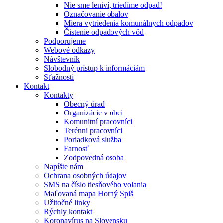
Nie sme leniví, triedíme odpad!
Označovanie obalov
Miera vytriedenia komunálnych odpadov
Čistenie odpadových vôd
Podporujeme
Webové odkazy
Návštevník
Slobodný prístup k informáciám
Sťažnosti
Kontakt
Kontakty
Obecný úrad
Organizácie v obci
Komunitní pracovníci
Terénni pracovníci
Poriadková služba
Farnosť
Zodpovedná osoba
Napíšte nám
Ochrana osobných údajov
SMS na číslo tiesňového volania
Maľovaná mapa Horný Spiš
Užitočné linky
Rýchly kontakt
Koronavírus na Slovensku