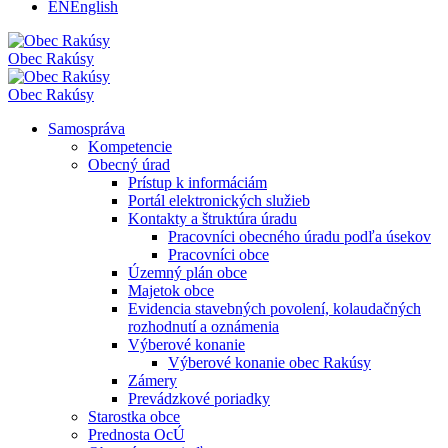
EN
English
Obec
Rakúsy
Obec
Rakúsy
Samospráva
Kompetencie
Obecný úrad
Prístup k informáciám
Portál elektronických služieb
Kontakty a štruktúra úradu
Pracovníci obecného úradu podľa úsekov
Pracovníci obce
Územný plán obce
Majetok obce
Evidencia stavebných povolení, kolaudačných
rozhodnutí a oznámenia
Výberové konanie
Výberové konanie obec Rakúsy
Zámery
Prevádzkové poriadky
Starostka obce
Prednosta OcÚ