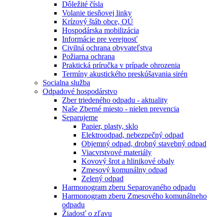
Dôležité čísla
Volanie tiesňovej linky
Krízový štáb obce, OÚ
Hospodárska mobilizácia
Informácie pre verejnosť
Civilná ochrana obyvateľstva
Požiarna ochrana
Praktická príručka v prípade ohrozenia
Termíny akustického preskúšavania sirén
Socialna služba
Odpadové hospodárstvo
Zber triedeného odpadu - aktuality
Naše Zberné miesto - nielen prevencia
Separujeme
Papier, plasty, sklo
Elektroodpad, nebezpečný odpad
Objemný odpad, drobný stavebný odpad
Viacvrstvové materiály
Kovový šrot a hlinikové obaly
Zmesový komunálny odpad
Zelený odpad
Harmonogram zberu Separovaného odpadu
Harmonogram zberu Zmesového komunálneho
odpadu
Žiadosť o zľavu