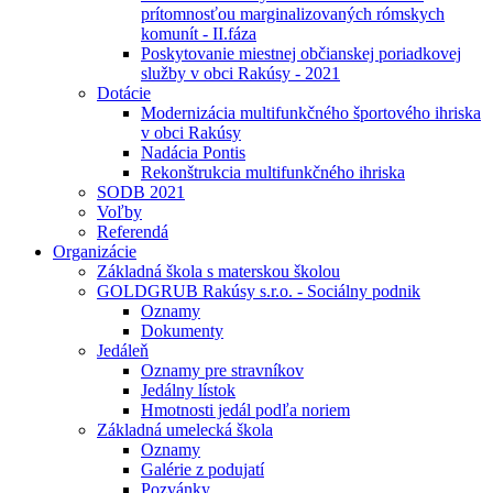
prítomnosťou marginalizovaných rómskych
komunít - II.fáza
Poskytovanie miestnej občianskej poriadkovej
služby v obci Rakúsy - 2021
Dotácie
Modernizácia multifunkčného športového ihriska
v obci Rakúsy
Nadácia Pontis
Rekonštrukcia multifunkčného ihriska
SODB 2021
Voľby
Referendá
Organizácie
Základná škola s materskou školou
GOLDGRUB Rakúsy s.r.o. - Sociálny podnik
Oznamy
Dokumenty
Jedáleň
Oznamy pre stravníkov
Jedálny lístok
Hmotnosti jedál podľa noriem
Základná umelecká škola
Oznamy
Galérie z podujatí
Pozvánky