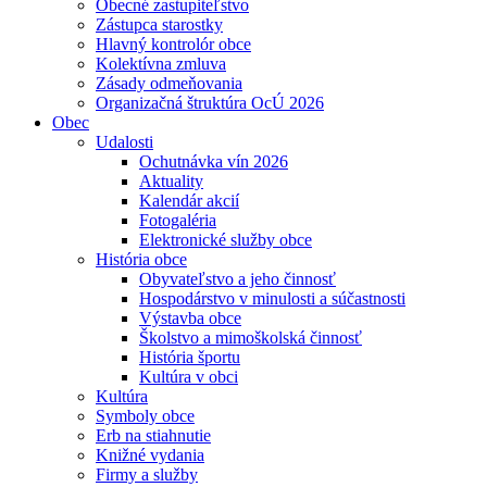
Obecné zastupiteľstvo
Zástupca starostky
Hlavný kontrolór obce
Kolektívna zmluva
Zásady odmeňovania
Organizačná štruktúra OcÚ 2026
Obec
Udalosti
Ochutnávka vín 2026
Aktuality
Kalendár akcií
Fotogaléria
Elektronické služby obce
História obce
Obyvateľstvo a jeho činnosť
Hospodárstvo v minulosti a súčastnosti
Výstavba obce
Školstvo a mimoškolská činnosť
História športu
Kultúra v obci
Kultúra
Symboly obce
Erb na stiahnutie
Knižné vydania
Firmy a služby