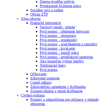
Zmena trvalého pobytu
Preukazanie hľadania práce
Sociálne veci a rodina
Občan ZŤP
Zóna zdravia
Praktické informácie
Varovný signál - infarkt
Prvá pomoc - uštipnutie hmyzom
Prvá pomoc - zlomeniny
Prvá pomoc - popáleniny
Prvá pomoc - podchladenie a omrzliny
Prvá pomoc - krvácanie
Prvá pomoc - masáž srdca
Prvá pomoc - protišokové opatrenia
Ako bezpečne vybrať kliešťa
Telefonické linky
Prvá pomoc
Očkovanie
Zdravotné poistenie
Cenné odkazy
Zdravotnícke zariadenia v Kežmarku
Zoznam lekárni v meste Kežmarok
Civilná ochrana
Postupy a odporúčania pre občanov v prípade
ohrozenia