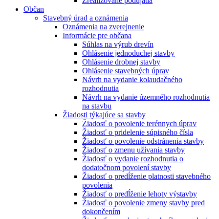
Zrealizované podujatia
Občan
Stavebný úrad a oznámenia
Oznámenia na zverejnenie
Informácie pre občana
Súhlas na výrub drevín
Ohlásenie jednoduchej stavby
Ohlásenie drobnej stavby
Ohlásenie stavebných úprav
Návrh na vydanie kolaudačného
rozhodnutia
Návrh na vydanie územného rozhodnutia
na stavbu
Žiadosti týkajúce sa stavby
Žiadosť o povolenie terénnych úprav
Žiadosť o pridelenie súpisného čísla
Žiadosť o povolenie odstránenia stavby
Žiadosť o zmenu užívania stavby
Žiadosť o vydanie rozhodnutia o
dodatočnom povolení stavby
Žiadosť o predĺženie platnosti stavebného
povolenia
Žiadosť o predĺženie lehoty výstavby
Žiadosť o povolenie zmeny stavby pred
dokončením