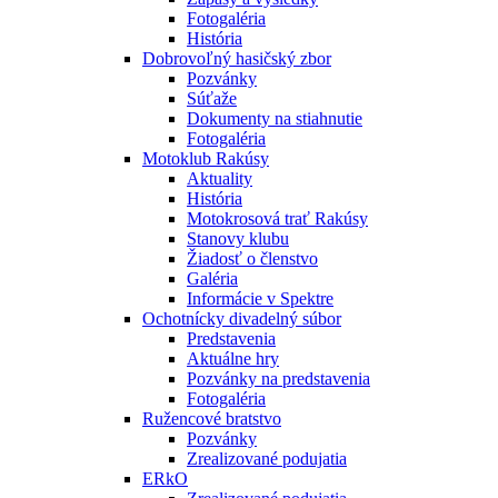
Fotogaléria
História
Dobrovoľný hasičský zbor
Pozvánky
Súťaže
Dokumenty na stiahnutie
Fotogaléria
Motoklub Rakúsy
Aktuality
História
Motokrosová trať Rakúsy
Stanovy klubu
Žiadosť o členstvo
Galéria
Informácie v Spektre
Ochotnícky divadelný súbor
Predstavenia
Aktuálne hry
Pozvánky na predstavenia
Fotogaléria
Ružencové bratstvo
Pozvánky
Zrealizované podujatia
ERkO