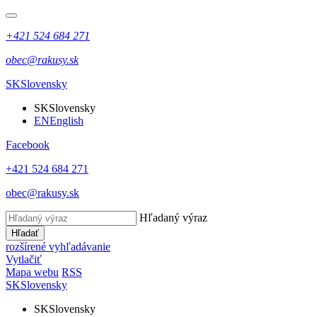
+421 524 684 271
obec@rakusy.sk
SK
Slovensky
SK
Slovensky
EN
English
Facebook
+421 524 684 271
obec@rakusy.sk
Hľadaný výraz
Hľadať
rozšírené vyhľadávanie
Vytlačiť
Mapa webu
RSS
SK
Slovensky
SK
Slovensky