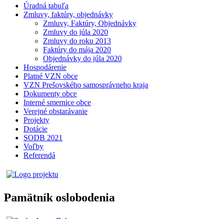
Úradná tabuľa
Zmluvy, faktúry, objednávky
Zmluvy, Faktúry, Objednávky
Zmluvy do júla 2020
Zmluvy do roku 2013
Faktúry do mája 2020
Objednávky do júla 2020
Hospodárenie
Platné VZN obce
VZN Prešovského samosprávneho kraja
Dokumenty obce
Interné smernice obce
Verejné obstarávanie
Projekty
Dotácie
SODB 2021
Voľby
Referendá
Pamätník oslobodenia