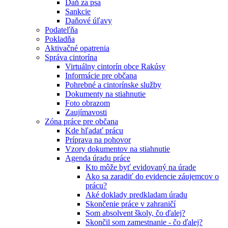
Daň za psa
Sankcie
Daňové úľavy
Podateľňa
Pokladňa
Aktivačné opatrenia
Správa cintorína
Virtuálny cintorín obce Rakúsy
Informácie pre občana
Pohrebné a cintorínske služby
Dokumenty na stiahnutie
Foto obrazom
Zaujímavosti
Zóna práce pre občana
Kde hľadať prácu
Príprava na pohovor
Vzory dokumentov na stiahnutie
Agenda úradu práce
Kto môže byť evidovaný na úrade
Ako sa zaradiť do evidencie záujemcov o
prácu?
Aké doklady predkladam úradu
Skončenie práce v zahraničí
Som absolvent školy, čo ďalej?
Skončil som zamestnanie - čo ďalej?