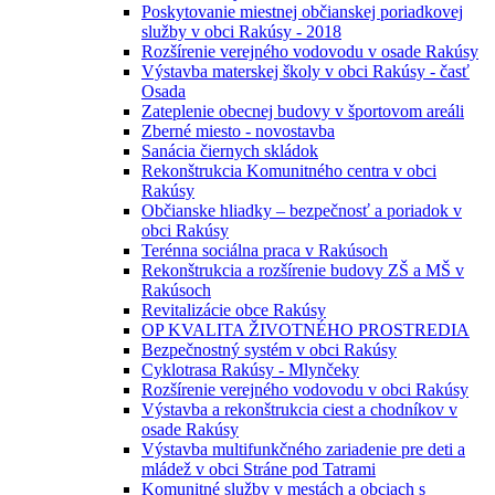
Poskytovanie miestnej občianskej poriadkovej
služby v obci Rakúsy - 2018
Rozšírenie verejného vodovodu v osade Rakúsy
Výstavba materskej školy v obci Rakúsy - časť
Osada
Zateplenie obecnej budovy v športovom areáli
Zberné miesto - novostavba
Sanácia čiernych skládok
Rekonštrukcia Komunitného centra v obci
Rakúsy
Občianske hliadky – bezpečnosť a poriadok v
obci Rakúsy
Terénna sociálna praca v Rakúsoch
Rekonštrukcia a rozšírenie budovy ZŠ a MŠ v
Rakúsoch
Revitalizácie obce Rakúsy
OP KVALITA ŽIVOTNÉHO PROSTREDIA
Bezpečnostný systém v obci Rakúsy
Cyklotrasa Rakúsy - Mlynčeky
Rozšírenie verejného vodovodu v obci Rakúsy
Výstavba a rekonštrukcia ciest a chodníkov v
osade Rakúsy
Výstavba multifunkčného zariadenie pre deti a
mládež v obci Stráne pod Tatrami
Komunitné služby v mestách a obciach s