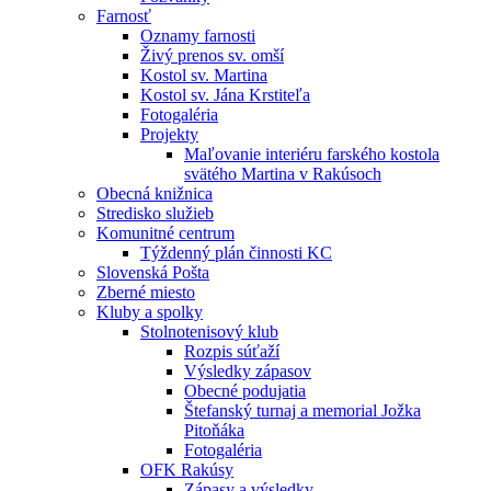
Farnosť
Oznamy farnosti
Živý prenos sv. omší
Kostol sv. Martina
Kostol sv. Jána Krstiteľa
Fotogaléria
Projekty
Maľovanie interiéru farského kostola
svätého Martina v Rakúsoch
Obecná knižnica
Stredisko služieb
Komunitné centrum
Týždenný plán činnosti KC
Slovenská Pošta
Zberné miesto
Kluby a spolky
Stolnotenisový klub
Rozpis súťaží
Výsledky zápasov
Obecné podujatia
Štefanský turnaj a memorial Jožka
Pitoňáka
Fotogaléria
OFK Rakúsy
Zápasy a výsledky