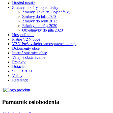
Úradná tabuľa
Zmluvy, faktúry, objednávky
Zmluvy, Faktúry, Objednávky
Zmluvy do júla 2020
Zmluvy do roku 2013
Faktúry do mája 2020
Objednávky do júla 2020
Hospodárenie
Platné VZN obce
VZN Prešovského samosprávneho kraja
Dokumenty obce
Interné smernice obce
Verejné obstarávanie
Projekty
Dotácie
SODB 2021
Voľby
Referendá
Pamätník oslobodenia