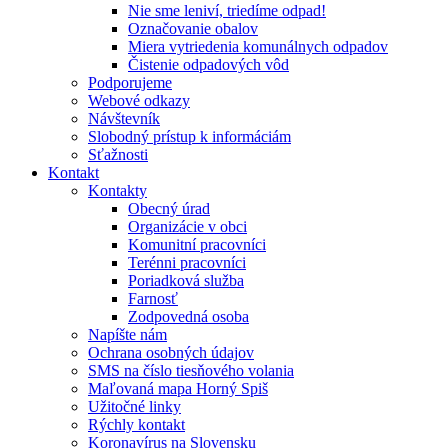
Nie sme leniví, triedíme odpad!
Označovanie obalov
Miera vytriedenia komunálnych odpadov
Čistenie odpadových vôd
Podporujeme
Webové odkazy
Návštevník
Slobodný prístup k informáciám
Sťažnosti
Kontakt
Kontakty
Obecný úrad
Organizácie v obci
Komunitní pracovníci
Terénni pracovníci
Poriadková služba
Farnosť
Zodpovedná osoba
Napíšte nám
Ochrana osobných údajov
SMS na číslo tiesňového volania
Maľovaná mapa Horný Spiš
Užitočné linky
Rýchly kontakt
Koronavírus na Slovensku