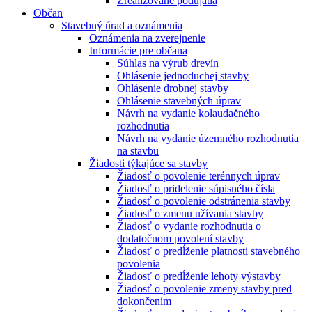
Zrealizované podujatia
Občan
Stavebný úrad a oznámenia
Oznámenia na zverejnenie
Informácie pre občana
Súhlas na výrub drevín
Ohlásenie jednoduchej stavby
Ohlásenie drobnej stavby
Ohlásenie stavebných úprav
Návrh na vydanie kolaudačného
rozhodnutia
Návrh na vydanie územného rozhodnutia
na stavbu
Žiadosti týkajúce sa stavby
Žiadosť o povolenie terénnych úprav
Žiadosť o pridelenie súpisného čísla
Žiadosť o povolenie odstránenia stavby
Žiadosť o zmenu užívania stavby
Žiadosť o vydanie rozhodnutia o
dodatočnom povolení stavby
Žiadosť o predĺženie platnosti stavebného
povolenia
Žiadosť o predĺženie lehoty výstavby
Žiadosť o povolenie zmeny stavby pred
dokončením