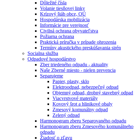
Dôležité čísla
Volanie tiesňovej linky
Krízový štáb obce, OÚ
Hospodárska mobilizácia
Informácie pre verejnosť
Civilná ochrana obyvateľstva
Požiarna ochrana
Praktická príručka v prípade ohrozenia
Termíny akustického preskúšavania sirén
Socialna služba
Odpadové hospodárstvo
Zber triedeného odpadu - aktuality
Naše Zberné miesto - nielen prevencia
Separujeme
Papier, plasty, sklo
Elektroodpad, nebezpečný odpad
Objemný odpad, drobný stavebný odpad
Viacvrstvové materiály
Kovový šrot a hlinikové obaly
Zmesový komunálny odpad
Zelený odpad
Harmonogram zberu Separovaného odpadu
Harmonogram zberu Zmesového komunálneho
odpadu
Žiadosť o zľavu