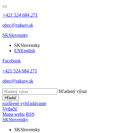
+421 524 684 271
obec@rakusy.sk
SK
Slovensky
SK
Slovensky
EN
English
Facebook
+421 524 684 271
obec@rakusy.sk
Hľadaný výraz
Hľadať
rozšírené vyhľadávanie
Vytlačiť
Mapa webu
RSS
SK
Slovensky
SK
Slovensky