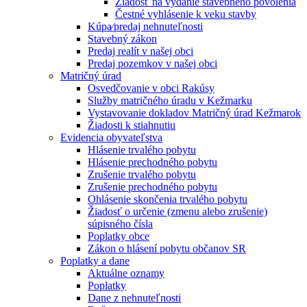
Žiadosť na vydanie stavebného povolenia
Čestné vyhlásenie k veku stavby
Kúpa⁄predaj nehnuteľnosti
Stavebný zákon
Predaj realít v našej obci
Predaj pozemkov v našej obci
Matričný úrad
Osvedčovanie v obci Rakúsy
Služby matričného úradu v Kežmarku
Vystavovanie dokladov Matričný úrad Kežmarok
Žiadosti k stiahnutiu
Evidencia obyvateľstva
Hlásenie trvalého pobytu
Hlásenie prechodného pobytu
Zrušenie trvalého pobytu
Zrušenie prechodného pobytu
Ohlásenie skončenia trvalého pobytu
Žiadosť o určenie (zmenu alebo zrušenie)
súpisného čísla
Poplatky obce
Zákon o hlásení pobytu občanov SR
Poplatky a dane
Aktuálne oznamy
Poplatky
Dane z nehnuteľnosti