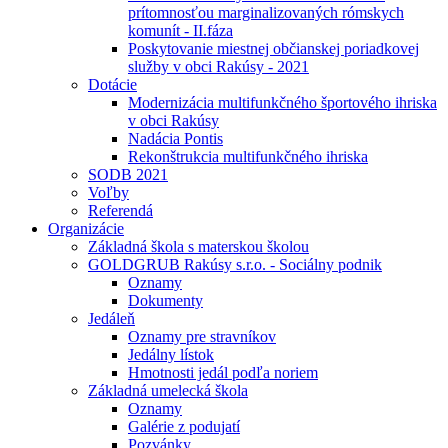
prítomnosťou marginalizovaných rómskych
komunít - II.fáza
Poskytovanie miestnej občianskej poriadkovej
služby v obci Rakúsy - 2021
Dotácie
Modernizácia multifunkčného športového ihriska
v obci Rakúsy
Nadácia Pontis
Rekonštrukcia multifunkčného ihriska
SODB 2021
Voľby
Referendá
Organizácie
Základná škola s materskou školou
GOLDGRUB Rakúsy s.r.o. - Sociálny podnik
Oznamy
Dokumenty
Jedáleň
Oznamy pre stravníkov
Jedálny lístok
Hmotnosti jedál podľa noriem
Základná umelecká škola
Oznamy
Galérie z podujatí
Pozvánky