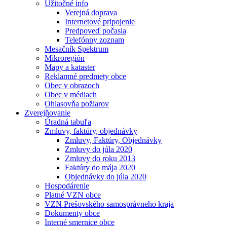
Užitočné info
Verejná doprava
Internetové pripojenie
Predpoveď počasia
Telefónny zoznam
Mesačník Spektrum
Mikroregión
Mapy a kataster
Reklamné predmety obce
Obec v obrazoch
Obec v médiach
Ohlasovňa požiarov
Zverejňovanie
Úradná tabuľa
Zmluvy, faktúry, objednávky
Zmluvy, Faktúry, Objednávky
Zmluvy do júla 2020
Zmluvy do roku 2013
Faktúry do mája 2020
Objednávky do júla 2020
Hospodárenie
Platné VZN obce
VZN Prešovského samosprávneho kraja
Dokumenty obce
Interné smernice obce