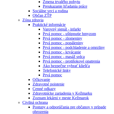
Zmena trvalého pobytu
Preukazanie hľadania práce
Sociálne veci a rodina
Občan ZŤP
Zóna zdravia
Praktické informácie
Varovný signál - infarkt
Prvá pomoc - uštipnutie hmyzom
Prvá pomoc - zlomeniny
Prvá pomoc - popáleniny
Prvá pomoc - podchladenie a omrzliny
Prvá pomoc - krvácanie
Prvá pomoc - masáž srdca
Prvá pomoc - protišokové opatrenia
Ako bezpečne vybrať kliešťa
Telefonické linky
Prvá pomoc
Očkovanie
Zdravotné poistenie
Cenné odkazy
Zdravotnícke zariadenia v Kežmarku
Zoznam lekárni v meste Kežmarok
Civilná ochrana
Postupy a odporúčania pre občanov v prípade
ohrozenia