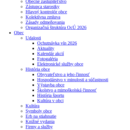
Obecné zastupiteľstvo
Zástupca starostky
Hlavný kontrolór obce
Kolektívna zmluva
Zásady odmeňovania
Organizačná štruktúra OcÚ 2026
Obec
Udalosti
Ochutnávka vín 2026
Aktuality
Kalendár akcií
Fotogaléria
Elektronické služby obce
História obce
Obyvateľstvo a jeho činnosť
Hospodárstvo v minulosti a súčastnosti
Výstavba obce
Školstvo a mimoškolská činnosť
História športu
Kultúra v obci
Kultúra
Symboly obce
Erb na stiahnutie
Knižné vydania
Firmy a služby