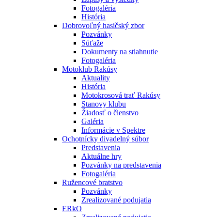
Fotogaléria
História
Dobrovoľný hasičský zbor
Pozvánky
Súťaže
Dokumenty na stiahnutie
Fotogaléria
Motoklub Rakúsy
Aktuality
História
Motokrosová trať Rakúsy
Stanovy klubu
Žiadosť o členstvo
Galéria
Informácie v Spektre
Ochotnícky divadelný súbor
Predstavenia
Aktuálne hry
Pozvánky na predstavenia
Fotogaléria
Ružencové bratstvo
Pozvánky
Zrealizované podujatia
ERkO