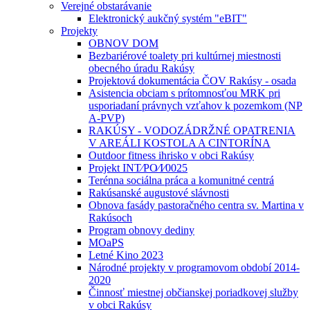
Verejné obstarávanie
Elektronický aukčný systém "eBIT"
Projekty
OBNOV DOM
Bezbariérové toalety pri kultúrnej miestnosti
obecného úradu Rakúsy
Projektová dokumentácia ČOV Rakúsy - osada
Asistencia obciam s prítomnosťou MRK pri
usporiadaní právnych vzťahov k pozemkom (NP
A-PVP)
RAKÚSY - VODOZÁDRŽNÉ OPATRENIA
V AREÁLI KOSTOLA A CINTORÍNA
Outdoor fitness ihrisko v obci Rakúsy
Projekt INT⁄PO⁄I⁄0025
Terénna sociálna práca a komunitné centrá
Rakúsanské augustové slávnosti
Obnova fasády pastoračného centra sv. Martina v
Rakúsoch
Program obnovy dediny
MOaPS
Letné Kino 2023
Národné projekty v programovom období 2014-
2020
Činnosť miestnej občianskej poriadkovej služby
v obci Rakúsy