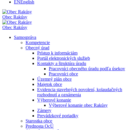
EN
English
Obec
Rakúsy
Obec
Rakúsy
Samospráva
Kompetencie
Obecný úrad
Prístup k informáciám
Portál elektronických služieb
Kontakty a štruktúra úradu
Pracovníci obecného úradu podľa úsekov
Pracovníci obce
Územný plán obce
Majetok obce
Evidencia stavebných povolení, kolaudačných
rozhodnutí a oznámenia
Výberové konanie
Výberové konanie obec Rakúsy
Zámery
Prevádzkové poriadky
Starostka obce
Prednosta OcÚ