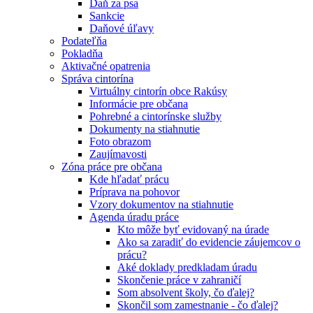
Daň za psa
Sankcie
Daňové úľavy
Podateľňa
Pokladňa
Aktivačné opatrenia
Správa cintorína
Virtuálny cintorín obce Rakúsy
Informácie pre občana
Pohrebné a cintorínske služby
Dokumenty na stiahnutie
Foto obrazom
Zaujímavosti
Zóna práce pre občana
Kde hľadať prácu
Príprava na pohovor
Vzory dokumentov na stiahnutie
Agenda úradu práce
Kto môže byť evidovaný na úrade
Ako sa zaradiť do evidencie záujemcov o
prácu?
Aké doklady predkladam úradu
Skončenie práce v zahraničí
Som absolvent školy, čo ďalej?
Skončil som zamestnanie - čo ďalej?