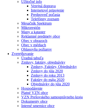
Užitočné info
Verejná doprava
Internetové pripojenie
Predpoveď počasia
Telefónny zoznam
Mesačník Spektrum
Mikroregión
Mapy a kataster
Reklamné predmety obce
Obec v obrazoch
Obec v médiach
Ohlasovňa požiarov
Zverejňovanie
Úradná tabuľa
Zmluvy, faktúry, objednávky
Zmluvy, Faktúry, Objednávky
Zmluvy do júla 2020
Zmluvy do roku 2013
Faktúry do mája 2020
Objednávky do júla 2020
Hospodárenie
Platné VZN obce
VZN Prešovského samosprávneho kraja
Dokumenty obce
Interné smernice obce