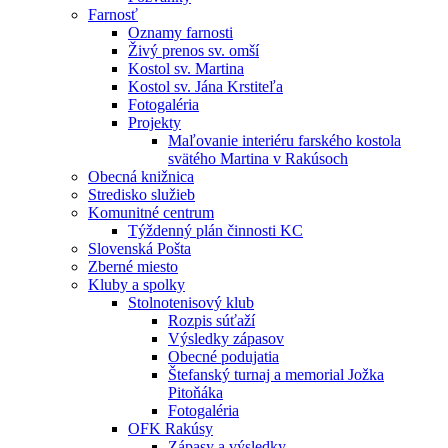
Farnosť
Oznamy farnosti
Živý prenos sv. omší
Kostol sv. Martina
Kostol sv. Jána Krstiteľa
Fotogaléria
Projekty
Maľovanie interiéru farského kostola
svätého Martina v Rakúsoch
Obecná knižnica
Stredisko služieb
Komunitné centrum
Týždenný plán činnosti KC
Slovenská Pošta
Zberné miesto
Kluby a spolky
Stolnotenisový klub
Rozpis súťaží
Výsledky zápasov
Obecné podujatia
Štefanský turnaj a memorial Jožka
Pitoňáka
Fotogaléria
OFK Rakúsy
Zápasy a výsledky