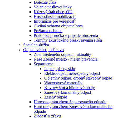
Dôležité čísla
Volanie tiesňovej linky
Krízový štáb obce, OÚ
Hospodárska mobilizácia
Informácie pre verejnosť
Civilná ochrana obyvateľstva
Požiarna ochrana
Praktická príručka v prípade ohrozenia
Termíny akustického preskúšavania sirén
Socialna služba
Odpadové hospodárstvo
Zber triedeného odpadu - aktuality
Naše Zberné miesto - nielen prevencia
Separujeme
Papier, plasty, sklo
Elektroodpad, nebezpečný odpad
Objemný odpad, drobný stavebný odpad
Viacvrstvové materiály
Kovový šrot a hlinikové obaly
Zmesový komunálny odpad
Zelený odpad
Harmonogram zberu Separovaného odpadu
Harmonogram zberu Zmesového komunálneho
odpadu
Žiadosť o zľavu