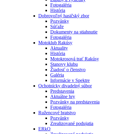
Fotogaléria
História
Dobrovoľný hasičský zbor
Pozvánky
Súťaže
Dokumenty na stiahnutie
Fotogaléria
Motoklub Rakúsy
Aktuality
História
Motokrosová trať Rakúsy
Stanovy klubu
Žiadosť o členstvo
Galéria
Informácie v Spektre
Ochotnícky divadelný súbor
Predstavenia
Aktuálne hry
Pozvánky na predstavenia
Fotogaléria
Ružencové bratstvo
Pozvánky
Zrealizované podujatia
ERkO