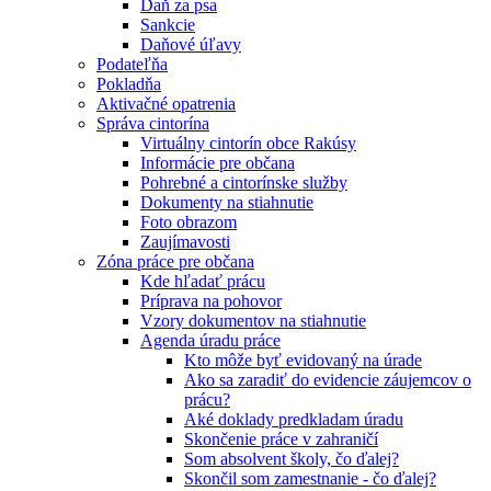
Daň za psa
Sankcie
Daňové úľavy
Podateľňa
Pokladňa
Aktivačné opatrenia
Správa cintorína
Virtuálny cintorín obce Rakúsy
Informácie pre občana
Pohrebné a cintorínske služby
Dokumenty na stiahnutie
Foto obrazom
Zaujímavosti
Zóna práce pre občana
Kde hľadať prácu
Príprava na pohovor
Vzory dokumentov na stiahnutie
Agenda úradu práce
Kto môže byť evidovaný na úrade
Ako sa zaradiť do evidencie záujemcov o
prácu?
Aké doklady predkladam úradu
Skončenie práce v zahraničí
Som absolvent školy, čo ďalej?
Skončil som zamestnanie - čo ďalej?