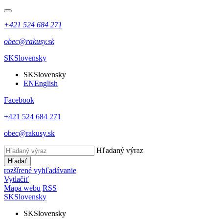
+421 524 684 271
obec@rakusy.sk
SK
Slovensky
SK
Slovensky
EN
English
Facebook
+421 524 684 271
obec@rakusy.sk
Hľadaný výraz
Hľadať
rozšírené vyhľadávanie
Vytlačiť
Mapa webu
RSS
SK
Slovensky
SK
Slovensky