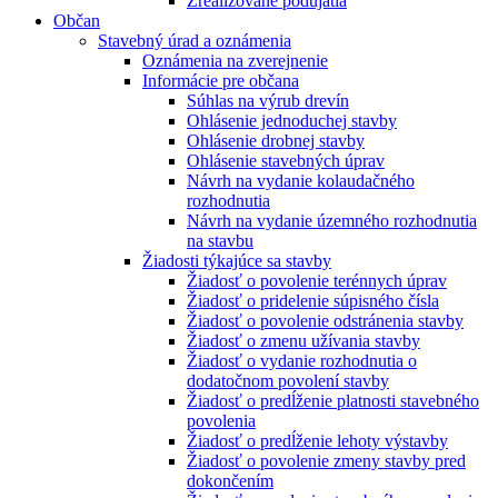
Zrealizované podujatia
Občan
Stavebný úrad a oznámenia
Oznámenia na zverejnenie
Informácie pre občana
Súhlas na výrub drevín
Ohlásenie jednoduchej stavby
Ohlásenie drobnej stavby
Ohlásenie stavebných úprav
Návrh na vydanie kolaudačného
rozhodnutia
Návrh na vydanie územného rozhodnutia
na stavbu
Žiadosti týkajúce sa stavby
Žiadosť o povolenie terénnych úprav
Žiadosť o pridelenie súpisného čísla
Žiadosť o povolenie odstránenia stavby
Žiadosť o zmenu užívania stavby
Žiadosť o vydanie rozhodnutia o
dodatočnom povolení stavby
Žiadosť o predĺženie platnosti stavebného
povolenia
Žiadosť o predĺženie lehoty výstavby
Žiadosť o povolenie zmeny stavby pred
dokončením