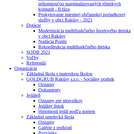
prítomnosťou marginalizovaných rómskych
komunít - II.fáza
Poskytovanie miestnej občianskej poriadkovej
služby v obci Rakúsy - 2021
Dotácie
Modernizácia multifunkčného športového ihriska
v obci Rakúsy
Nadácia Pontis
Rekonštrukcia multifunkčného ihriska
SODB 2021
Voľby
Referendá
Organizácie
Základná škola s materskou školou
GOLDGRUB Rakúsy s.r.o. - Sociálny podnik
Oznamy
Dokumenty
Jedáleň
Oznamy pre stravníkov
Jedálny lístok
Hmotnosti jedál podľa noriem
Základná umelecká škola
Oznamy
Galérie z podujatí
Pozvánky