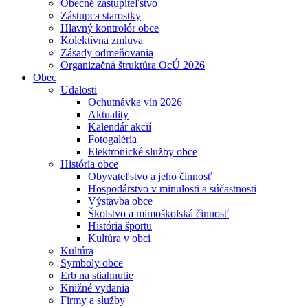
Obecné zastupiteľstvo
Zástupca starostky
Hlavný kontrolór obce
Kolektívna zmluva
Zásady odmeňovania
Organizačná štruktúra OcÚ 2026
Obec
Udalosti
Ochutnávka vín 2026
Aktuality
Kalendár akcií
Fotogaléria
Elektronické služby obce
História obce
Obyvateľstvo a jeho činnosť
Hospodárstvo v minulosti a súčastnosti
Výstavba obce
Školstvo a mimoškolská činnosť
História športu
Kultúra v obci
Kultúra
Symboly obce
Erb na stiahnutie
Knižné vydania
Firmy a služby