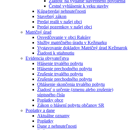
Žiadosť na vydanie stavebného povolenia
Čestné vyhlásenie k veku stavby
Kúpa⁄predaj nehnuteľnosti
Stavebný zákon
Predaj realít v našej obci
Predaj pozemkov v našej obci
Matričný úrad
Osvedčovanie v obci Rakúsy
Služby matričného úradu v Kežmarku
Vystavovanie dokladov Matričný úrad Kežmarok
Žiadosti k stiahnutiu
Evidencia obyvateľstva
Hlásenie trvalého pobytu
Hlásenie prechodného pobytu
Zrušenie trvalého pobytu
Zrušenie prechodného pobytu
Ohlásenie skončenia trvalého pobytu
Žiadosť o určenie (zmenu alebo zrušenie)
súpisného čísla
Poplatky obce
Zákon o hlásení pobytu občanov SR
Poplatky a dane
Aktuálne oznamy
Poplatky
Dane z nehnuteľnosti