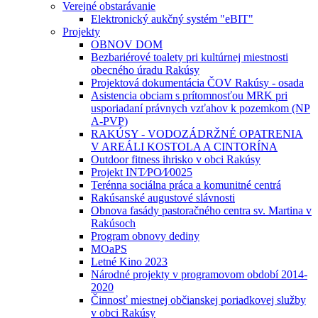
Verejné obstarávanie
Elektronický aukčný systém "eBIT"
Projekty
OBNOV DOM
Bezbariérové toalety pri kultúrnej miestnosti
obecného úradu Rakúsy
Projektová dokumentácia ČOV Rakúsy - osada
Asistencia obciam s prítomnosťou MRK pri
usporiadaní právnych vzťahov k pozemkom (NP
A-PVP)
RAKÚSY - VODOZÁDRŽNÉ OPATRENIA
V AREÁLI KOSTOLA A CINTORÍNA
Outdoor fitness ihrisko v obci Rakúsy
Projekt INT⁄PO⁄I⁄0025
Terénna sociálna práca a komunitné centrá
Rakúsanské augustové slávnosti
Obnova fasády pastoračného centra sv. Martina v
Rakúsoch
Program obnovy dediny
MOaPS
Letné Kino 2023
Národné projekty v programovom období 2014-
2020
Činnosť miestnej občianskej poriadkovej služby
v obci Rakúsy