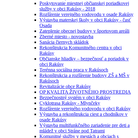
Poskytovanie miestnej občianskej poriadkovej
služby v obci Rakúsy - 2018
Rozšírenie verejného vodovodu v osade Rakúsy
Výstavba materskej školy v obci Rakúsy - časť
Osada
Zateplenie obecnej budovy v športovom areáli
Zberné miesto - novostavba
Sanácia čiernych skládok
Rekonštrukcia Komunitného centra v obci
Rakúsy
Občianske hliadky – bezpečnosť a poriadok v
obci Rakúsy
Terénna sociálna praca v Rakúsoch
Rekonštrukcia a rozšírenie budovy ZŠ a MŠ v
Rakúsoch
Revitalizácie obce Rakúsy
OP KVALITA ŽIVOTNÉHO PROSTREDIA
Bezpečnostný systém v obci Rakúsy
Cyklotrasa Rakúsy - Mlynčeky
Rozšírenie verejného vodovodu v obci Rakúsy
Výstavba a rekonštrukcia ciest a chodníkov v
osade Rakúsy
Výstavba multifunkčného zariadenie pre deti a
mládež v obci Stráne pod Tatrami
Komunitné služby v mestách a obciach s