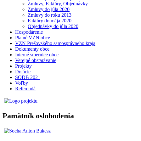
Zmluvy, Faktúry, Objednávky
Zmluvy do júla 2020
Zmluvy do roku 2013
Faktúry do mája 2020
Objednávky do júla 2020
Hospodárenie
Platné VZN obce
VZN Prešovského samosprávneho kraja
Dokumenty obce
Interné smernice obce
Verejné obstarávanie
Projekty
Dotácie
SODB 2021
Voľby
Referendá
Pamätník oslobodenia