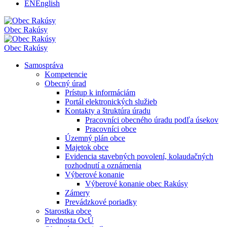
EN
English
Obec
Rakúsy
Obec
Rakúsy
Samospráva
Kompetencie
Obecný úrad
Prístup k informáciám
Portál elektronických služieb
Kontakty a štruktúra úradu
Pracovníci obecného úradu podľa úsekov
Pracovníci obce
Územný plán obce
Majetok obce
Evidencia stavebných povolení, kolaudačných
rozhodnutí a oznámenia
Výberové konanie
Výberové konanie obec Rakúsy
Zámery
Prevádzkové poriadky
Starostka obce
Prednosta OcÚ