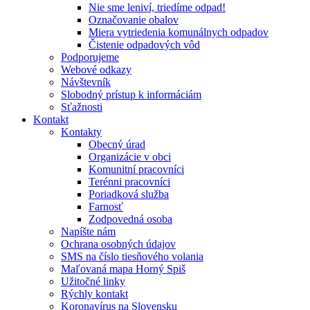
Nie sme leniví, triedíme odpad!
Označovanie obalov
Miera vytriedenia komunálnych odpadov
Čistenie odpadových vôd
Podporujeme
Webové odkazy
Návštevník
Slobodný prístup k informáciám
Sťažnosti
Kontakt
Kontakty
Obecný úrad
Organizácie v obci
Komunitní pracovníci
Terénni pracovníci
Poriadková služba
Farnosť
Zodpovedná osoba
Napíšte nám
Ochrana osobných údajov
SMS na číslo tiesňového volania
Maľovaná mapa Horný Spiš
Užitočné linky
Rýchly kontakt
Koronavírus na Slovensku