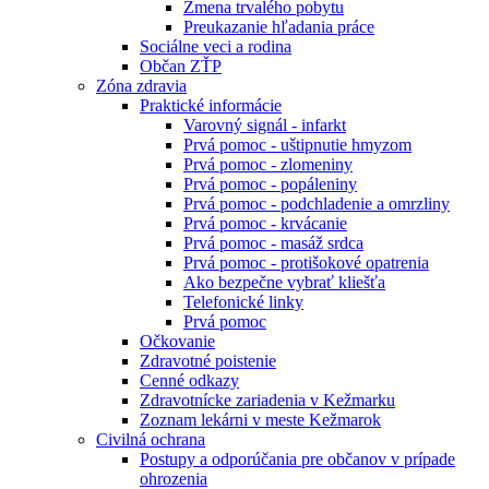
Zmena trvalého pobytu
Preukazanie hľadania práce
Sociálne veci a rodina
Občan ZŤP
Zóna zdravia
Praktické informácie
Varovný signál - infarkt
Prvá pomoc - uštipnutie hmyzom
Prvá pomoc - zlomeniny
Prvá pomoc - popáleniny
Prvá pomoc - podchladenie a omrzliny
Prvá pomoc - krvácanie
Prvá pomoc - masáž srdca
Prvá pomoc - protišokové opatrenia
Ako bezpečne vybrať kliešťa
Telefonické linky
Prvá pomoc
Očkovanie
Zdravotné poistenie
Cenné odkazy
Zdravotnícke zariadenia v Kežmarku
Zoznam lekárni v meste Kežmarok
Civilná ochrana
Postupy a odporúčania pre občanov v prípade
ohrozenia