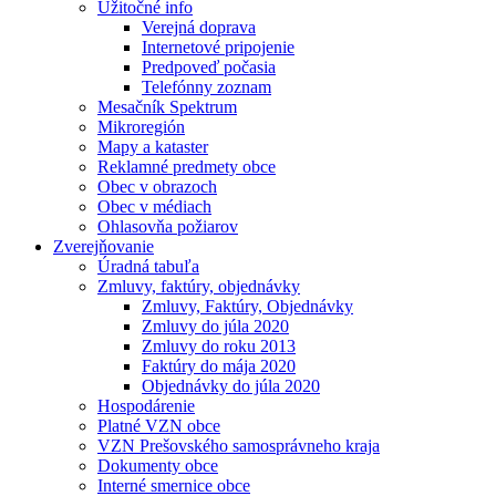
Užitočné info
Verejná doprava
Internetové pripojenie
Predpoveď počasia
Telefónny zoznam
Mesačník Spektrum
Mikroregión
Mapy a kataster
Reklamné predmety obce
Obec v obrazoch
Obec v médiach
Ohlasovňa požiarov
Zverejňovanie
Úradná tabuľa
Zmluvy, faktúry, objednávky
Zmluvy, Faktúry, Objednávky
Zmluvy do júla 2020
Zmluvy do roku 2013
Faktúry do mája 2020
Objednávky do júla 2020
Hospodárenie
Platné VZN obce
VZN Prešovského samosprávneho kraja
Dokumenty obce
Interné smernice obce