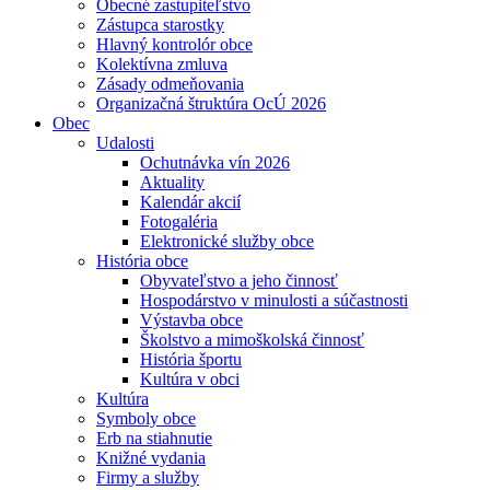
Obecné zastupiteľstvo
Zástupca starostky
Hlavný kontrolór obce
Kolektívna zmluva
Zásady odmeňovania
Organizačná štruktúra OcÚ 2026
Obec
Udalosti
Ochutnávka vín 2026
Aktuality
Kalendár akcií
Fotogaléria
Elektronické služby obce
História obce
Obyvateľstvo a jeho činnosť
Hospodárstvo v minulosti a súčastnosti
Výstavba obce
Školstvo a mimoškolská činnosť
História športu
Kultúra v obci
Kultúra
Symboly obce
Erb na stiahnutie
Knižné vydania
Firmy a služby