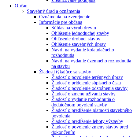
Zrealizované podujatia
Občan
Stavebný úrad a oznámenia
Oznámenia na zverejnenie
Informácie pre občana
Súhlas na výrub drevín
Ohlásenie jednoduchej stavby
Ohlásenie drobnej stavby
Ohlásenie stavebných úprav
Návrh na vydanie kolaudačného
rozhodnutia
Návrh na vydanie územného rozhodnutia
na stavbu
Žiadosti týkajúce sa stavby
Žiadosť o povolenie terénnych úprav
Žiadosť o pridelenie súpisného čísla
Žiadosť o povolenie odstránenia stavby
Žiadosť o zmenu užívania stavby
Žiadosť o vydanie rozhodnutia o
dodatočnom povolení stavby
Žiadosť o predĺženie platnosti stavebného
povolenia
Žiadosť o predĺženie lehoty výstavby
Žiadosť o povolenie zmeny stavby pred
dokončením