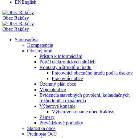
EN
English
Obec
Rakúsy
Obec
Rakúsy
Samospráva
Kompetencie
Obecný úrad
Prístup k informáciám
Portál elektronických služieb
Kontakty a štruktúra úradu
Pracovníci obecného úradu podľa úsekov
Pracovníci obce
Územný plán obce
Majetok obce
Evidencia stavebných povolení, kolaudačných
rozhodnutí a oznámenia
Výberové konanie
Výberové konanie obec Rakúsy
Zámery
Prevádzkové poriadky
Starostka obce
Prednosta OcÚ