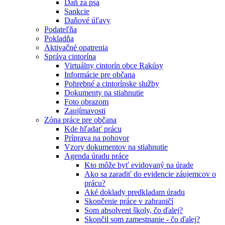
Daň za psa
Sankcie
Daňové úľavy
Podateľňa
Pokladňa
Aktivačné opatrenia
Správa cintorína
Virtuálny cintorín obce Rakúsy
Informácie pre občana
Pohrebné a cintorínske služby
Dokumenty na stiahnutie
Foto obrazom
Zaujímavosti
Zóna práce pre občana
Kde hľadať prácu
Príprava na pohovor
Vzory dokumentov na stiahnutie
Agenda úradu práce
Kto môže byť evidovaný na úrade
Ako sa zaradiť do evidencie záujemcov o
prácu?
Aké doklady predkladam úradu
Skončenie práce v zahraničí
Som absolvent školy, čo ďalej?
Skončil som zamestnanie - čo ďalej?