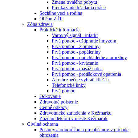
Zmena trvalého pobytu
Preukazanie hľadania práce
Sociálne veci a rodina
Občan ZŤP
Zóna zdravia
Praktické informácie
Varovný signál - infarkt
Prvá pomoc - uštipnutie hmyzom
Prvá pomoc - zlomeniny
Prvá pomoc - popáleniny
Prvá pomoc - podchladenie a omrzliny
Prvá pomoc - krvácanie
Prvá pomoc - masáž srdca
Prvá pomoc - protišokové opatrenia
Ako bezpečne vybrať kliešťa
Telefonické linky
Prvá pomoc
Očkovanie
Zdravotné poistenie
Cenné odkazy
Zdravotnícke zariadenia v Kežmarku
Zoznam lekárni v meste Kežmarok
Civilná ochrana
Postupy a odporúčania pre občanov v prípade
ohrozenia