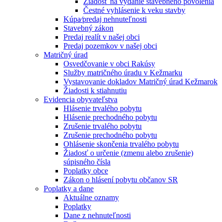
Žiadosť na vydanie stavebného povolenia
Čestné vyhlásenie k veku stavby
Kúpa⁄predaj nehnuteľnosti
Stavebný zákon
Predaj realít v našej obci
Predaj pozemkov v našej obci
Matričný úrad
Osvedčovanie v obci Rakúsy
Služby matričného úradu v Kežmarku
Vystavovanie dokladov Matričný úrad Kežmarok
Žiadosti k stiahnutiu
Evidencia obyvateľstva
Hlásenie trvalého pobytu
Hlásenie prechodného pobytu
Zrušenie trvalého pobytu
Zrušenie prechodného pobytu
Ohlásenie skončenia trvalého pobytu
Žiadosť o určenie (zmenu alebo zrušenie)
súpisného čísla
Poplatky obce
Zákon o hlásení pobytu občanov SR
Poplatky a dane
Aktuálne oznamy
Poplatky
Dane z nehnuteľnosti