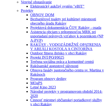
Verejné obstarávanie
Elektronický aukčný systém "eBIT"
Projekty
OBNOV DOM
Bezbariérové toalety pri kultúrnej miestnosti
obecného úradu Rakúsy
Projektová dokumentácia ČOV Rakúsy - osada
Asistencia obciam s prítomnosťou MRK pri
usporiadaní právnych vzťahov k pozemkom (NP
A-PVP)
RAKÚSY - VODOZÁDRŽNÉ OPATRENIA
V AREÁLI KOSTOLA A CINTORÍNA
Outdoor fitness ihrisko v obci Rakúsy
Projekt INT⁄PO⁄I⁄0025
Terénna sociálna práca a komunitné centrá
Rakúsanské augustové slávnosti
Obnova fasády pastoračného centra sv. Martina v
Rakúsoch
Program obnovy dediny
MOaPS
Letné Kino 2023
Národné projekty v programovom období 2014-
2020
Činnosť miestnej občianskej poriadkovej služby
v obci Rakúsy