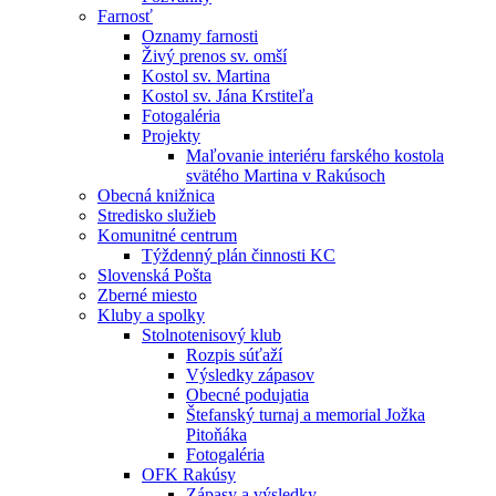
Farnosť
Oznamy farnosti
Živý prenos sv. omší
Kostol sv. Martina
Kostol sv. Jána Krstiteľa
Fotogaléria
Projekty
Maľovanie interiéru farského kostola
svätého Martina v Rakúsoch
Obecná knižnica
Stredisko služieb
Komunitné centrum
Týždenný plán činnosti KC
Slovenská Pošta
Zberné miesto
Kluby a spolky
Stolnotenisový klub
Rozpis súťaží
Výsledky zápasov
Obecné podujatia
Štefanský turnaj a memorial Jožka
Pitoňáka
Fotogaléria
OFK Rakúsy
Zápasy a výsledky