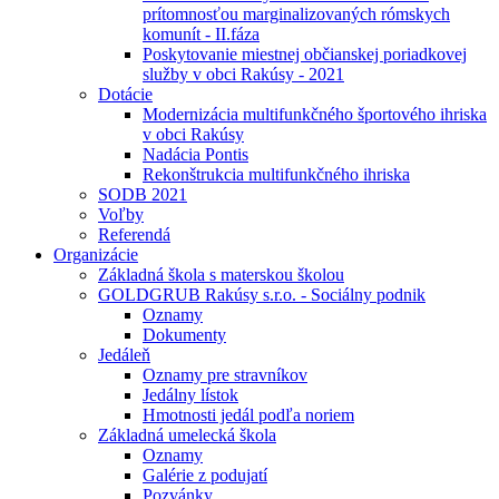
prítomnosťou marginalizovaných rómskych
komunít - II.fáza
Poskytovanie miestnej občianskej poriadkovej
služby v obci Rakúsy - 2021
Dotácie
Modernizácia multifunkčného športového ihriska
v obci Rakúsy
Nadácia Pontis
Rekonštrukcia multifunkčného ihriska
SODB 2021
Voľby
Referendá
Organizácie
Základná škola s materskou školou
GOLDGRUB Rakúsy s.r.o. - Sociálny podnik
Oznamy
Dokumenty
Jedáleň
Oznamy pre stravníkov
Jedálny lístok
Hmotnosti jedál podľa noriem
Základná umelecká škola
Oznamy
Galérie z podujatí
Pozvánky