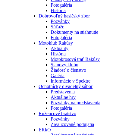
Fotogaléria
História
Dobrovoľný hasičský zbor
Pozvánky
Súťaže
Dokumenty na stiahnutie
Fotogaléria
Motoklub Rakúsy
Aktuality
História
Motokrosová trať Rakúsy
Stanovy klubu
Žiadosť o členstvo
Galéria
Informácie v Spektre
Ochotnícky divadelný súbor
Predstavenia
Aktuálne hry
Pozvánky na predstavenia
Fotogaléria
Ružencové bratstvo
Pozvánky
Zrealizované podujatia
ERkO