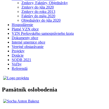
Zmluvy, Faktúry, Objednávky
Zmluvy do júla 2020
Zmluvy do roku 2013
Faktúry do mája 2020
Objednávky do júla 2020
Hospodárenie
Platné VZN obce
VZN Prešovského samosprávneho kraja
Dokumenty obce
Interné smernice obce
Verejné obstarávanie
Projekty
Dotácie
SODB 2021
Voľby
Referendá
Pamätník oslobodenia