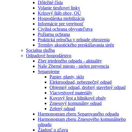
Dôležité čísla
Volanie tiesňovej linky
Krízový štáb obce, OÚ
Hospodárska mobilizácia
Informácie pre verejnosť
Civilná ochrana obyvateľstva
Požiarna ochrana
Praktická príručka v prípade ohrozenia
Termíny akustického preskúšavania sirén
Socialna služba
Odpadové hospodárstvo
Zber triedeného odpadu - aktuality
Naše Zberné miesto - nielen prevencia
Separujeme
Papier, plasty, sklo
Elektroodpad, nebezpečný odpad
Objemný odpad, drobný stavebný odpad
Viacvrstvové materiály
Kovový šrot a hlinikové obaly
Zmesový komunálny odpad
Zelený odpad
Harmonogram zberu Separovaného odpadu
Harmonogram zberu Zmesového komunálneho
odpadu
Žiadosť o zľavu