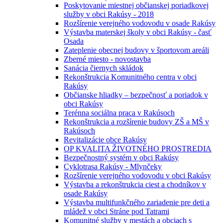
Poskytovanie miestnej občianskej poriadkovej
služby v obci Rakúsy - 2018
Rozšírenie verejného vodovodu v osade Rakúsy
Výstavba materskej školy v obci Rakúsy - časť
Osada
Zateplenie obecnej budovy v športovom areáli
Zberné miesto - novostavba
Sanácia čiernych skládok
Rekonštrukcia Komunitného centra v obci
Rakúsy
Občianske hliadky – bezpečnosť a poriadok v
obci Rakúsy
Terénna sociálna praca v Rakúsoch
Rekonštrukcia a rozšírenie budovy ZŠ a MŠ v
Rakúsoch
Revitalizácie obce Rakúsy
OP KVALITA ŽIVOTNÉHO PROSTREDIA
Bezpečnostný systém v obci Rakúsy
Cyklotrasa Rakúsy - Mlynčeky
Rozšírenie verejného vodovodu v obci Rakúsy
Výstavba a rekonštrukcia ciest a chodníkov v
osade Rakúsy
Výstavba multifunkčného zariadenie pre deti a
mládež v obci Stráne pod Tatrami
Komunitné služby v mestách a obciach s