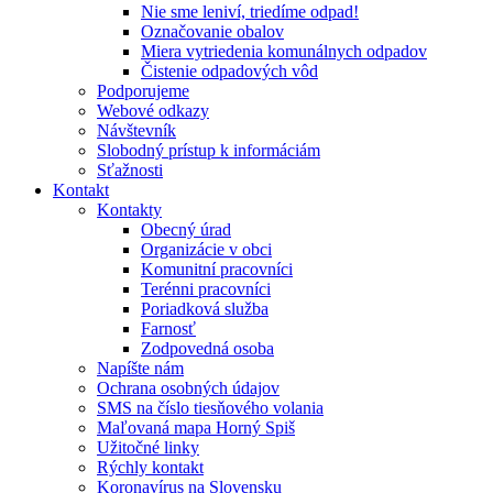
Nie sme leniví, triedíme odpad!
Označovanie obalov
Miera vytriedenia komunálnych odpadov
Čistenie odpadových vôd
Podporujeme
Webové odkazy
Návštevník
Slobodný prístup k informáciám
Sťažnosti
Kontakt
Kontakty
Obecný úrad
Organizácie v obci
Komunitní pracovníci
Terénni pracovníci
Poriadková služba
Farnosť
Zodpovedná osoba
Napíšte nám
Ochrana osobných údajov
SMS na číslo tiesňového volania
Maľovaná mapa Horný Spiš
Užitočné linky
Rýchly kontakt
Koronavírus na Slovensku