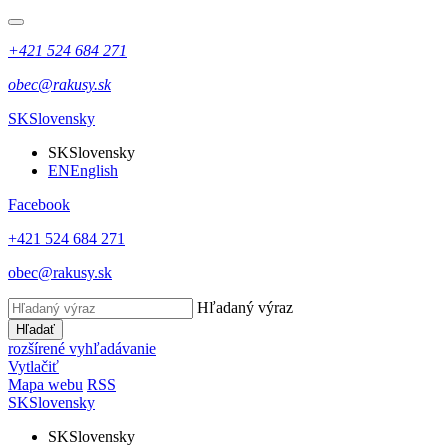
+421 524 684 271
obec@rakusy.sk
SK
Slovensky
SK
Slovensky
EN
English
Facebook
+421 524 684 271
obec@rakusy.sk
Hľadaný výraz
Hľadať
rozšírené vyhľadávanie
Vytlačiť
Mapa webu
RSS
SK
Slovensky
SK
Slovensky