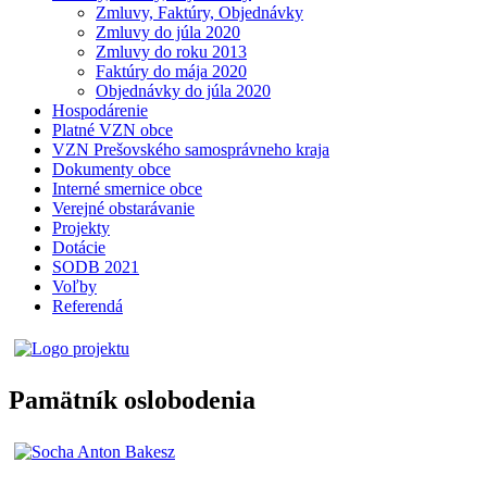
Zmluvy, Faktúry, Objednávky
Zmluvy do júla 2020
Zmluvy do roku 2013
Faktúry do mája 2020
Objednávky do júla 2020
Hospodárenie
Platné VZN obce
VZN Prešovského samosprávneho kraja
Dokumenty obce
Interné smernice obce
Verejné obstarávanie
Projekty
Dotácie
SODB 2021
Voľby
Referendá
Pamätník oslobodenia