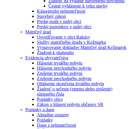
Žiadosť na vydanie stavebného povolenia
Čestné vyhlásenie k veku stavby
Kúpa⁄predaj nehnuteľnosti
Stavebný zákon
Predaj realít v našej obci
Predaj pozemkov v našej obci
Matričný úrad
Osvedčovanie v obci Rakúsy
Služby matričného úradu v Kežmarku
Vystavovanie dokladov Matričný úrad Kežmarok
Žiadosti k stiahnutiu
Evidencia obyvateľstva
Hlásenie trvalého pobytu
Hlásenie prechodného pobytu
Zrušenie trvalého pobytu
Zrušenie prechodného pobytu
Ohlásenie skončenia trvalého pobytu
Žiadosť o určenie (zmenu alebo zrušenie)
súpisného čísla
Poplatky obce
Zákon o hlásení pobytu občanov SR
Poplatky a dane
Aktuálne oznamy
Poplatky
Dane z nehnuteľnosti