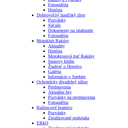
Fotogaléria
História
Dobrovoľný hasičský zbor
Pozvánky
Súťaže
Dokumenty na stiahnutie
Fotogaléria
Motoklub Rakúsy
Aktuality
História
Motokrosová trať Rakúsy
Stanovy klubu
Žiadosť o členstvo
Galéria
Informácie v Spektre
Ochotnícky divadelný súbor
Predstavenia
Aktuálne hry
Pozvánky na predstavenia
Fotogaléria
Ružencové bratstvo
Pozvánky
Zrealizované podujatia
ERkO