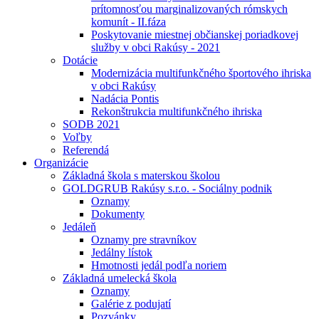
prítomnosťou marginalizovaných rómskych
komunít - II.fáza
Poskytovanie miestnej občianskej poriadkovej
služby v obci Rakúsy - 2021
Dotácie
Modernizácia multifunkčného športového ihriska
v obci Rakúsy
Nadácia Pontis
Rekonštrukcia multifunkčného ihriska
SODB 2021
Voľby
Referendá
Organizácie
Základná škola s materskou školou
GOLDGRUB Rakúsy s.r.o. - Sociálny podnik
Oznamy
Dokumenty
Jedáleň
Oznamy pre stravníkov
Jedálny lístok
Hmotnosti jedál podľa noriem
Základná umelecká škola
Oznamy
Galérie z podujatí
Pozvánky