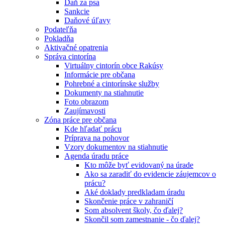
Daň za psa
Sankcie
Daňové úľavy
Podateľňa
Pokladňa
Aktivačné opatrenia
Správa cintorína
Virtuálny cintorín obce Rakúsy
Informácie pre občana
Pohrebné a cintorínske služby
Dokumenty na stiahnutie
Foto obrazom
Zaujímavosti
Zóna práce pre občana
Kde hľadať prácu
Príprava na pohovor
Vzory dokumentov na stiahnutie
Agenda úradu práce
Kto môže byť evidovaný na úrade
Ako sa zaradiť do evidencie záujemcov o
prácu?
Aké doklady predkladam úradu
Skončenie práce v zahraničí
Som absolvent školy, čo ďalej?
Skončil som zamestnanie - čo ďalej?