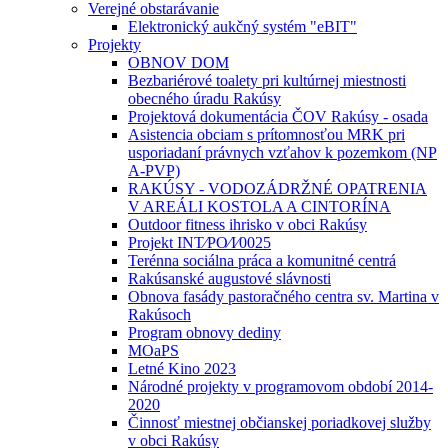
Verejné obstarávanie
Elektronický aukčný systém "eBIT"
Projekty
OBNOV DOM
Bezbariérové toalety pri kultúrnej miestnosti
obecného úradu Rakúsy
Projektová dokumentácia ČOV Rakúsy - osada
Asistencia obciam s prítomnosťou MRK pri
usporiadaní právnych vzťahov k pozemkom (NP
A-PVP)
RAKÚSY - VODOZÁDRŽNÉ OPATRENIA
V AREÁLI KOSTOLA A CINTORÍNA
Outdoor fitness ihrisko v obci Rakúsy
Projekt INT⁄PO⁄I⁄0025
Terénna sociálna práca a komunitné centrá
Rakúsanské augustové slávnosti
Obnova fasády pastoračného centra sv. Martina v
Rakúsoch
Program obnovy dediny
MOaPS
Letné Kino 2023
Národné projekty v programovom období 2014-
2020
Činnosť miestnej občianskej poriadkovej služby
v obci Rakúsy