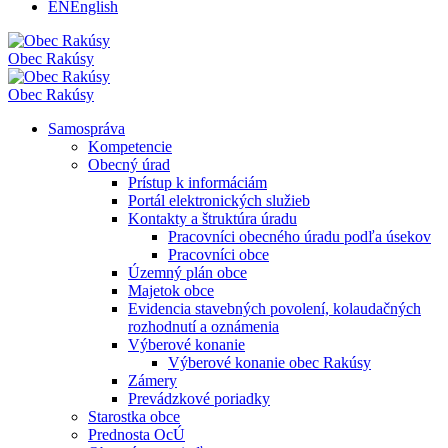
EN
English
Obec
Rakúsy
Obec
Rakúsy
Samospráva
Kompetencie
Obecný úrad
Prístup k informáciám
Portál elektronických služieb
Kontakty a štruktúra úradu
Pracovníci obecného úradu podľa úsekov
Pracovníci obce
Územný plán obce
Majetok obce
Evidencia stavebných povolení, kolaudačných
rozhodnutí a oznámenia
Výberové konanie
Výberové konanie obec Rakúsy
Zámery
Prevádzkové poriadky
Starostka obce
Prednosta OcÚ