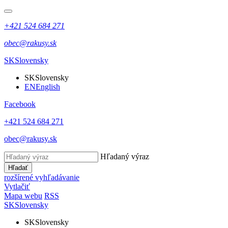
+421 524 684 271
obec@rakusy.sk
SK
Slovensky
SK
Slovensky
EN
English
Facebook
+421 524 684 271
obec@rakusy.sk
Hľadaný výraz
Hľadať
rozšírené vyhľadávanie
Vytlačiť
Mapa webu
RSS
SK
Slovensky
SK
Slovensky