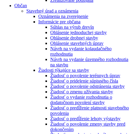
Zrealizované podujatia
Občan
Stavebný úrad a oznámenia
Oznámenia na zverejnenie
Informácie pre občana
Súhlas na výrub drevín
Ohlásenie jednoduchej stavby
Ohlásenie drobnej stavby
Ohlásenie stavebných úprav
Návrh na vydanie kolaudačného
rozhodnutia
Návrh na vydanie územného rozhodnutia
na stavbu
Žiadosti týkajúce sa stavby
Žiadosť o povolenie terénnych úprav
Žiadosť o pridelenie súpisného čísla
Žiadosť o povolenie odstránenia stavby
Žiadosť o zmenu užívania stavby
Žiadosť o vydanie rozhodnutia o
dodatočnom povolení stavby
Žiadosť o predĺženie platnosti stavebného
povolenia
Žiadosť o predĺženie lehoty výstavby
Žiadosť o povolenie zmeny stavby pred
dokončením