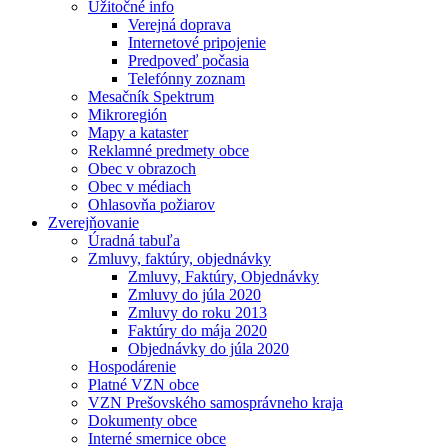
Užitočné info
Verejná doprava
Internetové pripojenie
Predpoveď počasia
Telefónny zoznam
Mesačník Spektrum
Mikroregión
Mapy a kataster
Reklamné predmety obce
Obec v obrazoch
Obec v médiach
Ohlasovňa požiarov
Zverejňovanie
Úradná tabuľa
Zmluvy, faktúry, objednávky
Zmluvy, Faktúry, Objednávky
Zmluvy do júla 2020
Zmluvy do roku 2013
Faktúry do mája 2020
Objednávky do júla 2020
Hospodárenie
Platné VZN obce
VZN Prešovského samosprávneho kraja
Dokumenty obce
Interné smernice obce