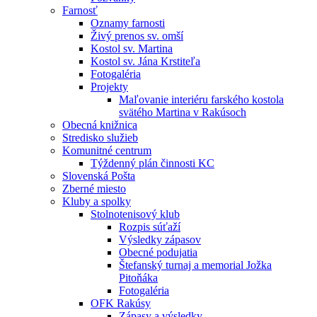
Farnosť
Oznamy farnosti
Živý prenos sv. omší
Kostol sv. Martina
Kostol sv. Jána Krstiteľa
Fotogaléria
Projekty
Maľovanie interiéru farského kostola
svätého Martina v Rakúsoch
Obecná knižnica
Stredisko služieb
Komunitné centrum
Týždenný plán činnosti KC
Slovenská Pošta
Zberné miesto
Kluby a spolky
Stolnotenisový klub
Rozpis súťaží
Výsledky zápasov
Obecné podujatia
Štefanský turnaj a memorial Jožka
Pitoňáka
Fotogaléria
OFK Rakúsy
Zápasy a výsledky