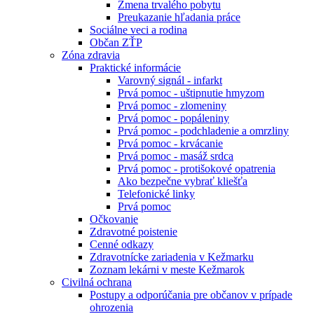
Zmena trvalého pobytu
Preukazanie hľadania práce
Sociálne veci a rodina
Občan ZŤP
Zóna zdravia
Praktické informácie
Varovný signál - infarkt
Prvá pomoc - uštipnutie hmyzom
Prvá pomoc - zlomeniny
Prvá pomoc - popáleniny
Prvá pomoc - podchladenie a omrzliny
Prvá pomoc - krvácanie
Prvá pomoc - masáž srdca
Prvá pomoc - protišokové opatrenia
Ako bezpečne vybrať kliešťa
Telefonické linky
Prvá pomoc
Očkovanie
Zdravotné poistenie
Cenné odkazy
Zdravotnícke zariadenia v Kežmarku
Zoznam lekárni v meste Kežmarok
Civilná ochrana
Postupy a odporúčania pre občanov v prípade
ohrozenia