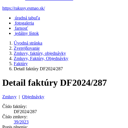
https://rakusy.esmao.sk/
úradná tabuľa
fotogaleria
farnosť
jedálny lístok
Úvodná stránka
Zverejňovanie
Zmluvy, faktúry, objednávky
Zmluvy, Faktúry, Objednávky
Faktúry
Detail faktúry DF2024/287
Detail faktúry DF2024/287
Zmluvy
|
Objednávky
Číslo faktúry:
DF2024/287
Číslo zmluvy:
39/2023
Popis plnenia: