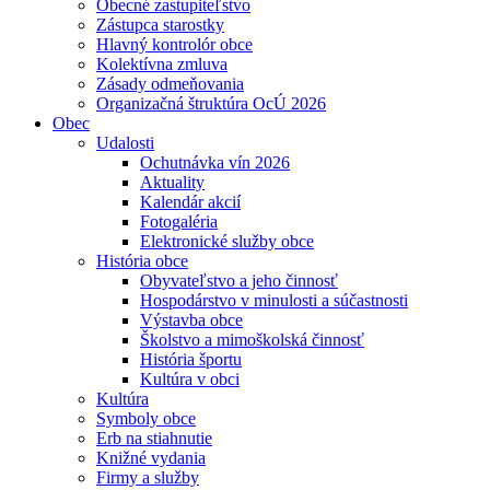
Obecné zastupiteľstvo
Zástupca starostky
Hlavný kontrolór obce
Kolektívna zmluva
Zásady odmeňovania
Organizačná štruktúra OcÚ 2026
Obec
Udalosti
Ochutnávka vín 2026
Aktuality
Kalendár akcií
Fotogaléria
Elektronické služby obce
História obce
Obyvateľstvo a jeho činnosť
Hospodárstvo v minulosti a súčastnosti
Výstavba obce
Školstvo a mimoškolská činnosť
História športu
Kultúra v obci
Kultúra
Symboly obce
Erb na stiahnutie
Knižné vydania
Firmy a služby