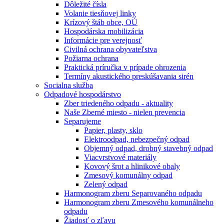
Dôležité čísla
Volanie tiesňovej linky
Krízový štáb obce, OÚ
Hospodárska mobilizácia
Informácie pre verejnosť
Civilná ochrana obyvateľstva
Požiarna ochrana
Praktická príručka v prípade ohrozenia
Termíny akustického preskúšavania sirén
Socialna služba
Odpadové hospodárstvo
Zber triedeného odpadu - aktuality
Naše Zberné miesto - nielen prevencia
Separujeme
Papier, plasty, sklo
Elektroodpad, nebezpečný odpad
Objemný odpad, drobný stavebný odpad
Viacvrstvové materiály
Kovový šrot a hlinikové obaly
Zmesový komunálny odpad
Zelený odpad
Harmonogram zberu Separovaného odpadu
Harmonogram zberu Zmesového komunálneho
odpadu
Žiadosť o zľavu