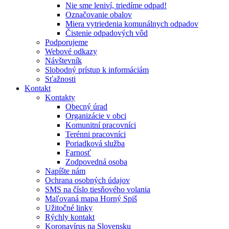
Nie sme leniví, triedíme odpad!
Označovanie obalov
Miera vytriedenia komunálnych odpadov
Čistenie odpadových vôd
Podporujeme
Webové odkazy
Návštevník
Slobodný prístup k informáciám
Sťažnosti
Kontakt
Kontakty
Obecný úrad
Organizácie v obci
Komunitní pracovníci
Terénni pracovníci
Poriadková služba
Farnosť
Zodpovedná osoba
Napíšte nám
Ochrana osobných údajov
SMS na číslo tiesňového volania
Maľovaná mapa Horný Spiš
Užitočné linky
Rýchly kontakt
Koronavírus na Slovensku