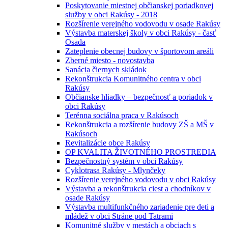
Poskytovanie miestnej občianskej poriadkovej
služby v obci Rakúsy - 2018
Rozšírenie verejného vodovodu v osade Rakúsy
Výstavba materskej školy v obci Rakúsy - časť
Osada
Zateplenie obecnej budovy v športovom areáli
Zberné miesto - novostavba
Sanácia čiernych skládok
Rekonštrukcia Komunitného centra v obci
Rakúsy
Občianske hliadky – bezpečnosť a poriadok v
obci Rakúsy
Terénna sociálna praca v Rakúsoch
Rekonštrukcia a rozšírenie budovy ZŠ a MŠ v
Rakúsoch
Revitalizácie obce Rakúsy
OP KVALITA ŽIVOTNÉHO PROSTREDIA
Bezpečnostný systém v obci Rakúsy
Cyklotrasa Rakúsy - Mlynčeky
Rozšírenie verejného vodovodu v obci Rakúsy
Výstavba a rekonštrukcia ciest a chodníkov v
osade Rakúsy
Výstavba multifunkčného zariadenie pre deti a
mládež v obci Stráne pod Tatrami
Komunitné služby v mestách a obciach s