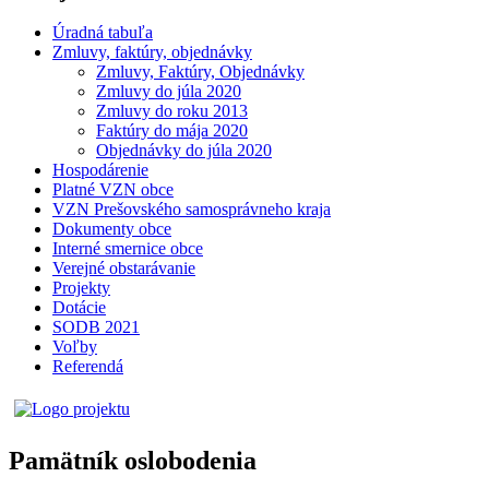
Úradná tabuľa
Zmluvy, faktúry, objednávky
Zmluvy, Faktúry, Objednávky
Zmluvy do júla 2020
Zmluvy do roku 2013
Faktúry do mája 2020
Objednávky do júla 2020
Hospodárenie
Platné VZN obce
VZN Prešovského samosprávneho kraja
Dokumenty obce
Interné smernice obce
Verejné obstarávanie
Projekty
Dotácie
SODB 2021
Voľby
Referendá
Pamätník oslobodenia