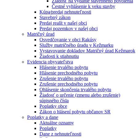
Žiadosť na vydanie stavebného povolenia
Čestné vyhlásenie k veku stavby
Kúpa⁄predaj nehnuteľnosti
Stavebný zákon
Predaj realít v našej obci
Predaj pozemkov v našej obci
Matričný úrad
Osvedčovanie v obci Rakúsy
Služby matričného úradu v Kežmarku
Vystavovanie dokladov Matričný úrad Kežmarok
Žiadosti k stiahnutiu
Evidencia obyvateľstva
Hlásenie trvalého pobytu
Hlásenie prechodného pobytu
Zrušenie trvalého pobytu
Zrušenie prechodného pobytu
Ohlásenie skončenia trvalého pobytu
Žiadosť o určenie (zmenu alebo zrušenie)
súpisného čísla
Poplatky obce
Zákon o hlásení pobytu občanov SR
Poplatky a dane
Aktuálne oznamy
Poplatky
Dane z nehnuteľnosti