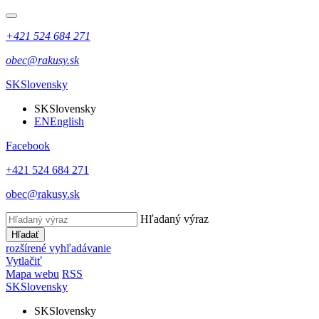
+421 524 684 271
obec@rakusy.sk
SK
Slovensky
SK
Slovensky
EN
English
Facebook
+421 524 684 271
obec@rakusy.sk
Hľadaný výraz
Hľadať
rozšírené vyhľadávanie
Vytlačiť
Mapa webu
RSS
SK
Slovensky
SK
Slovensky