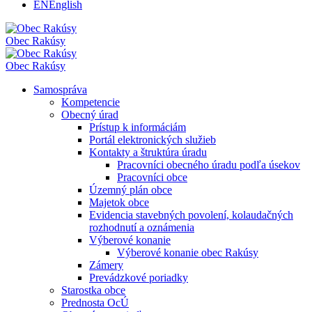
EN
English
Obec
Rakúsy
Obec
Rakúsy
Samospráva
Kompetencie
Obecný úrad
Prístup k informáciám
Portál elektronických služieb
Kontakty a štruktúra úradu
Pracovníci obecného úradu podľa úsekov
Pracovníci obce
Územný plán obce
Majetok obce
Evidencia stavebných povolení, kolaudačných
rozhodnutí a oznámenia
Výberové konanie
Výberové konanie obec Rakúsy
Zámery
Prevádzkové poriadky
Starostka obce
Prednosta OcÚ