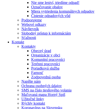
Nie sme leniví, triedíme odpad!
Označovanie obalov
Miera vytriedenia komunálnych odpadov
Čistenie odpadových vôd
Podporujeme
Webové odkazy
Návštevník
Slobodný prístup k informáciám
Sťažnosti
Kontakt
Kontakty
Obecný úrad
Organizácie v obci
Komunitní pracovníci
Terénni pracovníci
Poriadková služba
Farnosť
Zodpovedná osoba
Napíšte nám
Ochrana osobných údajov
SMS na číslo tiesňového volania
Maľovaná mapa Horný Spiš
Užitočné linky
Rýchly kontakt
Koronavírus na Slovensku