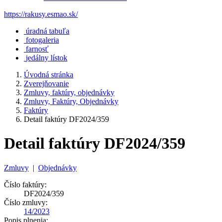
https://rakusy.esmao.sk/
úradná tabuľa
fotogaleria
farnosť
jedálny lístok
Úvodná stránka
Zverejňovanie
Zmluvy, faktúry, objednávky
Zmluvy, Faktúry, Objednávky
Faktúry
Detail faktúry DF2024/359
Detail faktúry DF2024/359
Zmluvy
|
Objednávky
Číslo faktúry:
DF2024/359
Číslo zmluvy:
14/2023
Popis plnenia: