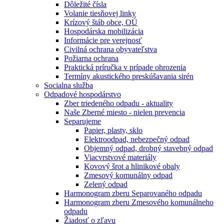
Dôležité čísla
Volanie tiesňovej linky
Krízový štáb obce, OÚ
Hospodárska mobilizácia
Informácie pre verejnosť
Civilná ochrana obyvateľstva
Požiarna ochrana
Praktická príručka v prípade ohrozenia
Termíny akustického preskúšavania sirén
Socialna služba
Odpadové hospodárstvo
Zber triedeného odpadu - aktuality
Naše Zberné miesto - nielen prevencia
Separujeme
Papier, plasty, sklo
Elektroodpad, nebezpečný odpad
Objemný odpad, drobný stavebný odpad
Viacvrstvové materiály
Kovový šrot a hlinikové obaly
Zmesový komunálny odpad
Zelený odpad
Harmonogram zberu Separovaného odpadu
Harmonogram zberu Zmesového komunálneho
odpadu
Žiadosť o zľavu