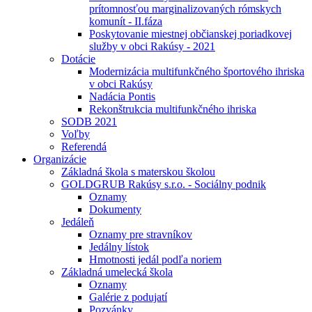
prítomnosťou marginalizovaných rómskych
komunít - II.fáza
Poskytovanie miestnej občianskej poriadkovej
služby v obci Rakúsy - 2021
Dotácie
Modernizácia multifunkčného športového ihriska
v obci Rakúsy
Nadácia Pontis
Rekonštrukcia multifunkčného ihriska
SODB 2021
Voľby
Referendá
Organizácie
Základná škola s materskou školou
GOLDGRUB Rakúsy s.r.o. - Sociálny podnik
Oznamy
Dokumenty
Jedáleň
Oznamy pre stravníkov
Jedálny lístok
Hmotnosti jedál podľa noriem
Základná umelecká škola
Oznamy
Galérie z podujatí
Pozvánky