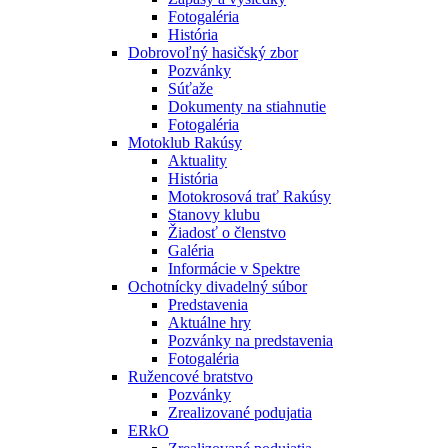
Fotogaléria
História
Dobrovoľný hasičský zbor
Pozvánky
Súťaže
Dokumenty na stiahnutie
Fotogaléria
Motoklub Rakúsy
Aktuality
História
Motokrosová trať Rakúsy
Stanovy klubu
Žiadosť o členstvo
Galéria
Informácie v Spektre
Ochotnícky divadelný súbor
Predstavenia
Aktuálne hry
Pozvánky na predstavenia
Fotogaléria
Ružencové bratstvo
Pozvánky
Zrealizované podujatia
ERkO