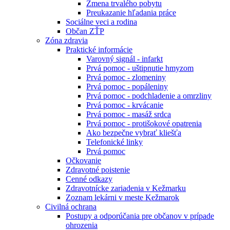
Zmena trvalého pobytu
Preukazanie hľadania práce
Sociálne veci a rodina
Občan ZŤP
Zóna zdravia
Praktické informácie
Varovný signál - infarkt
Prvá pomoc - uštipnutie hmyzom
Prvá pomoc - zlomeniny
Prvá pomoc - popáleniny
Prvá pomoc - podchladenie a omrzliny
Prvá pomoc - krvácanie
Prvá pomoc - masáž srdca
Prvá pomoc - protišokové opatrenia
Ako bezpečne vybrať kliešťa
Telefonické linky
Prvá pomoc
Očkovanie
Zdravotné poistenie
Cenné odkazy
Zdravotnícke zariadenia v Kežmarku
Zoznam lekárni v meste Kežmarok
Civilná ochrana
Postupy a odporúčania pre občanov v prípade
ohrozenia