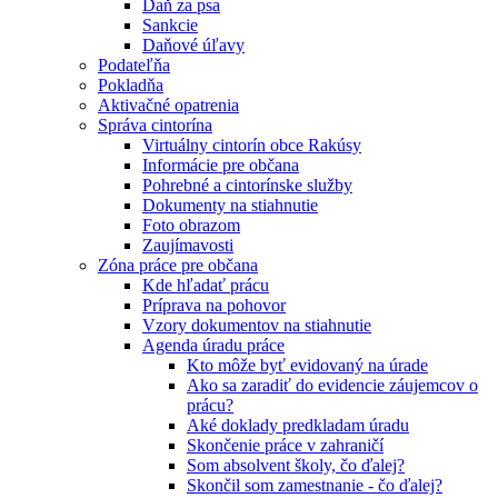
Daň za psa
Sankcie
Daňové úľavy
Podateľňa
Pokladňa
Aktivačné opatrenia
Správa cintorína
Virtuálny cintorín obce Rakúsy
Informácie pre občana
Pohrebné a cintorínske služby
Dokumenty na stiahnutie
Foto obrazom
Zaujímavosti
Zóna práce pre občana
Kde hľadať prácu
Príprava na pohovor
Vzory dokumentov na stiahnutie
Agenda úradu práce
Kto môže byť evidovaný na úrade
Ako sa zaradiť do evidencie záujemcov o
prácu?
Aké doklady predkladam úradu
Skončenie práce v zahraničí
Som absolvent školy, čo ďalej?
Skončil som zamestnanie - čo ďalej?