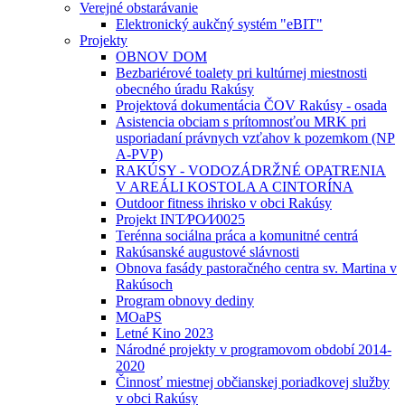
Verejné obstarávanie
Elektronický aukčný systém "eBIT"
Projekty
OBNOV DOM
Bezbariérové toalety pri kultúrnej miestnosti
obecného úradu Rakúsy
Projektová dokumentácia ČOV Rakúsy - osada
Asistencia obciam s prítomnosťou MRK pri
usporiadaní právnych vzťahov k pozemkom (NP
A-PVP)
RAKÚSY - VODOZÁDRŽNÉ OPATRENIA
V AREÁLI KOSTOLA A CINTORÍNA
Outdoor fitness ihrisko v obci Rakúsy
Projekt INT⁄PO⁄I⁄0025
Terénna sociálna práca a komunitné centrá
Rakúsanské augustové slávnosti
Obnova fasády pastoračného centra sv. Martina v
Rakúsoch
Program obnovy dediny
MOaPS
Letné Kino 2023
Národné projekty v programovom období 2014-
2020
Činnosť miestnej občianskej poriadkovej služby
v obci Rakúsy