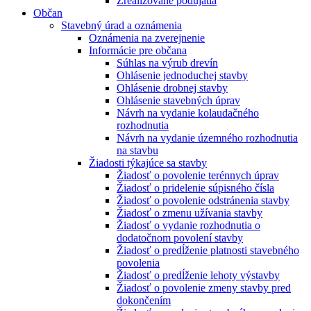
Zrealizované podujatia
Občan
Stavebný úrad a oznámenia
Oznámenia na zverejnenie
Informácie pre občana
Súhlas na výrub drevín
Ohlásenie jednoduchej stavby
Ohlásenie drobnej stavby
Ohlásenie stavebných úprav
Návrh na vydanie kolaudačného
rozhodnutia
Návrh na vydanie územného rozhodnutia
na stavbu
Žiadosti týkajúce sa stavby
Žiadosť o povolenie terénnych úprav
Žiadosť o pridelenie súpisného čísla
Žiadosť o povolenie odstránenia stavby
Žiadosť o zmenu užívania stavby
Žiadosť o vydanie rozhodnutia o
dodatočnom povolení stavby
Žiadosť o predĺženie platnosti stavebného
povolenia
Žiadosť o predĺženie lehoty výstavby
Žiadosť o povolenie zmeny stavby pred
dokončením