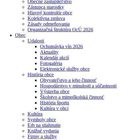
Obecné zastupiteľstvo
Zástupca starostky
Hlavný kontrolór obce
Kolektívna zmluva
Zásady odmeňovania
Organizačná štruktúra OcÚ 2026
Obec
Udalosti
Ochutnávka vín 2026
Aktuality
Kalendár akcií
Fotogaléria
Elektronické služby obce
História obce
Obyvateľstvo a jeho činnosť
Hospodárstvo v minulosti a súčastnosti
Výstavba obce
Školstvo a mimoškolská činnosť
História športu
Kultúra v obci
Kultúra
Symboly obce
Erb na stiahnutie
Knižné vydania
Firmy a služby