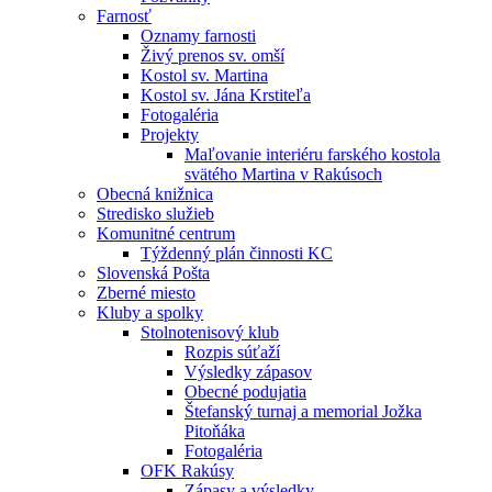
Farnosť
Oznamy farnosti
Živý prenos sv. omší
Kostol sv. Martina
Kostol sv. Jána Krstiteľa
Fotogaléria
Projekty
Maľovanie interiéru farského kostola
svätého Martina v Rakúsoch
Obecná knižnica
Stredisko služieb
Komunitné centrum
Týždenný plán činnosti KC
Slovenská Pošta
Zberné miesto
Kluby a spolky
Stolnotenisový klub
Rozpis súťaží
Výsledky zápasov
Obecné podujatia
Štefanský turnaj a memorial Jožka
Pitoňáka
Fotogaléria
OFK Rakúsy
Zápasy a výsledky