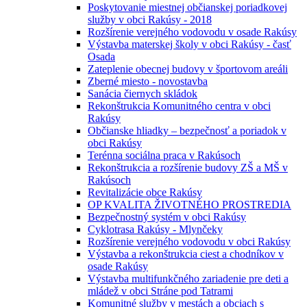
Poskytovanie miestnej občianskej poriadkovej
služby v obci Rakúsy - 2018
Rozšírenie verejného vodovodu v osade Rakúsy
Výstavba materskej školy v obci Rakúsy - časť
Osada
Zateplenie obecnej budovy v športovom areáli
Zberné miesto - novostavba
Sanácia čiernych skládok
Rekonštrukcia Komunitného centra v obci
Rakúsy
Občianske hliadky – bezpečnosť a poriadok v
obci Rakúsy
Terénna sociálna praca v Rakúsoch
Rekonštrukcia a rozšírenie budovy ZŠ a MŠ v
Rakúsoch
Revitalizácie obce Rakúsy
OP KVALITA ŽIVOTNÉHO PROSTREDIA
Bezpečnostný systém v obci Rakúsy
Cyklotrasa Rakúsy - Mlynčeky
Rozšírenie verejného vodovodu v obci Rakúsy
Výstavba a rekonštrukcia ciest a chodníkov v
osade Rakúsy
Výstavba multifunkčného zariadenie pre deti a
mládež v obci Stráne pod Tatrami
Komunitné služby v mestách a obciach s