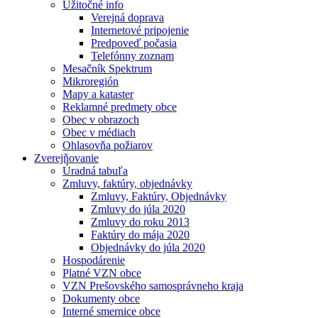
Užitočné info
Verejná doprava
Internetové pripojenie
Predpoveď počasia
Telefónny zoznam
Mesačník Spektrum
Mikroregión
Mapy a kataster
Reklamné predmety obce
Obec v obrazoch
Obec v médiach
Ohlasovňa požiarov
Zverejňovanie
Úradná tabuľa
Zmluvy, faktúry, objednávky
Zmluvy, Faktúry, Objednávky
Zmluvy do júla 2020
Zmluvy do roku 2013
Faktúry do mája 2020
Objednávky do júla 2020
Hospodárenie
Platné VZN obce
VZN Prešovského samosprávneho kraja
Dokumenty obce
Interné smernice obce