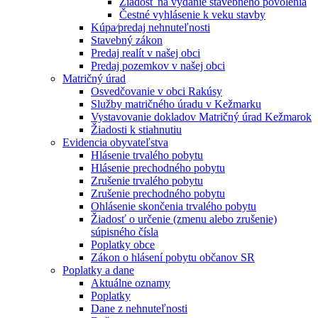
Žiadosť na vydanie stavebného povolenia
Čestné vyhlásenie k veku stavby
Kúpa⁄predaj nehnuteľnosti
Stavebný zákon
Predaj realít v našej obci
Predaj pozemkov v našej obci
Matričný úrad
Osvedčovanie v obci Rakúsy
Služby matričného úradu v Kežmarku
Vystavovanie dokladov Matričný úrad Kežmarok
Žiadosti k stiahnutiu
Evidencia obyvateľstva
Hlásenie trvalého pobytu
Hlásenie prechodného pobytu
Zrušenie trvalého pobytu
Zrušenie prechodného pobytu
Ohlásenie skončenia trvalého pobytu
Žiadosť o určenie (zmenu alebo zrušenie)
súpisného čísla
Poplatky obce
Zákon o hlásení pobytu občanov SR
Poplatky a dane
Aktuálne oznamy
Poplatky
Dane z nehnuteľnosti