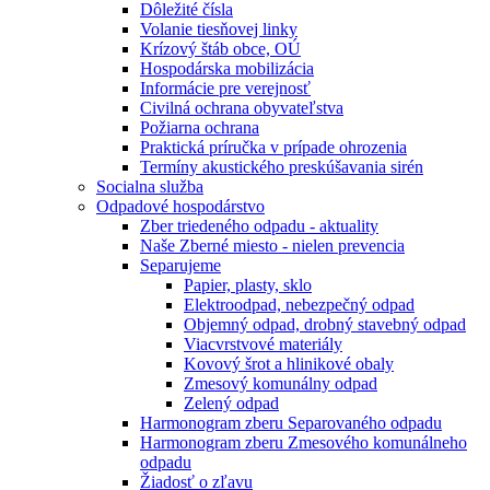
Dôležité čísla
Volanie tiesňovej linky
Krízový štáb obce, OÚ
Hospodárska mobilizácia
Informácie pre verejnosť
Civilná ochrana obyvateľstva
Požiarna ochrana
Praktická príručka v prípade ohrozenia
Termíny akustického preskúšavania sirén
Socialna služba
Odpadové hospodárstvo
Zber triedeného odpadu - aktuality
Naše Zberné miesto - nielen prevencia
Separujeme
Papier, plasty, sklo
Elektroodpad, nebezpečný odpad
Objemný odpad, drobný stavebný odpad
Viacvrstvové materiály
Kovový šrot a hlinikové obaly
Zmesový komunálny odpad
Zelený odpad
Harmonogram zberu Separovaného odpadu
Harmonogram zberu Zmesového komunálneho
odpadu
Žiadosť o zľavu