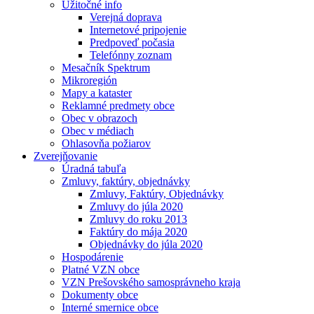
Užitočné info
Verejná doprava
Internetové pripojenie
Predpoveď počasia
Telefónny zoznam
Mesačník Spektrum
Mikroregión
Mapy a kataster
Reklamné predmety obce
Obec v obrazoch
Obec v médiach
Ohlasovňa požiarov
Zverejňovanie
Úradná tabuľa
Zmluvy, faktúry, objednávky
Zmluvy, Faktúry, Objednávky
Zmluvy do júla 2020
Zmluvy do roku 2013
Faktúry do mája 2020
Objednávky do júla 2020
Hospodárenie
Platné VZN obce
VZN Prešovského samosprávneho kraja
Dokumenty obce
Interné smernice obce