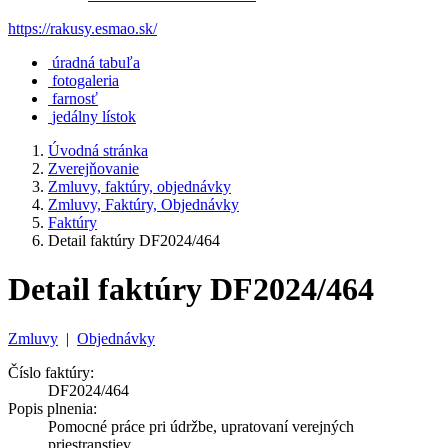
https://rakusy.esmao.sk/
úradná tabuľa
fotogaleria
farnosť
jedálny lístok
Úvodná stránka
Zverejňovanie
Zmluvy, faktúry, objednávky
Zmluvy, Faktúry, Objednávky
Faktúry
Detail faktúry DF2024/464
Detail faktúry DF2024/464
Zmluvy
|
Objednávky
Číslo faktúry:
DF2024/464
Popis plnenia:
Pomocné práce pri údržbe, upratovaní verejných
priestranstiev