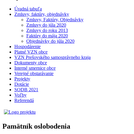
Úradná tabuľa
Zmluvy, faktúry, objednávky
Zmluvy, Faktúry, Objednávky
Zmluvy do júla 2020
Zmluvy do roku 2013
Faktúry do mája 2020
Objednávky do júla 2020
Hospodárenie
Platné VZN obce
VZN Prešovského samosprávneho kraja
Dokumenty obce
Interné smernice obce
Verejné obstarávanie
Projekty
Dotácie
SODB 2021
Voľby
Referendá
Pamätník oslobodenia