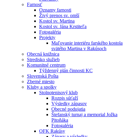
Farnosť
Oznamy farnosti
Živý prenos sv. omší
Kostol sv. Martina
Kostol sv. Jána Krstiteľa
Fotogaléria
Projekty
Maľovanie interiéru farského kostola
svätého Martina v Rakúsoch
Obecná knižnica
Stredisko služieb
Komunitné centrum
Týždenný plán činnosti KC
Slovenská Pošta
Zberné miesto
Kluby a spolky
Stolnotenisový klub
Rozpis súťaží
Výsledky zápasov
Obecné podujatia
Štefanský turnaj a memorial Jožka
Pitoňáka
Fotogaléria
OFK Rakúsy
Zápasy a výsledky