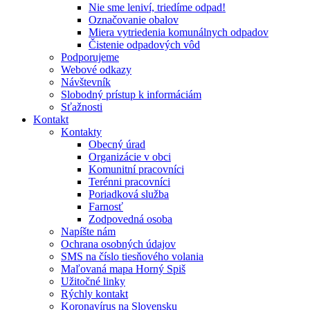
Nie sme leniví, triedíme odpad!
Označovanie obalov
Miera vytriedenia komunálnych odpadov
Čistenie odpadových vôd
Podporujeme
Webové odkazy
Návštevník
Slobodný prístup k informáciám
Sťažnosti
Kontakt
Kontakty
Obecný úrad
Organizácie v obci
Komunitní pracovníci
Terénni pracovníci
Poriadková služba
Farnosť
Zodpovedná osoba
Napíšte nám
Ochrana osobných údajov
SMS na číslo tiesňového volania
Maľovaná mapa Horný Spiš
Užitočné linky
Rýchly kontakt
Koronavírus na Slovensku