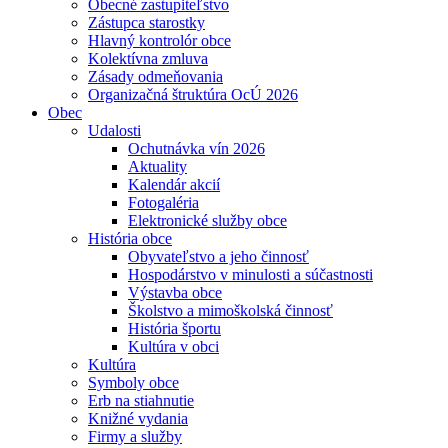
Obecné zastupiteľstvo
Zástupca starostky
Hlavný kontrolór obce
Kolektívna zmluva
Zásady odmeňovania
Organizačná štruktúra OcÚ 2026
Obec
Udalosti
Ochutnávka vín 2026
Aktuality
Kalendár akcií
Fotogaléria
Elektronické služby obce
História obce
Obyvateľstvo a jeho činnosť
Hospodárstvo v minulosti a súčastnosti
Výstavba obce
Školstvo a mimoškolská činnosť
História športu
Kultúra v obci
Kultúra
Symboly obce
Erb na stiahnutie
Knižné vydania
Firmy a služby