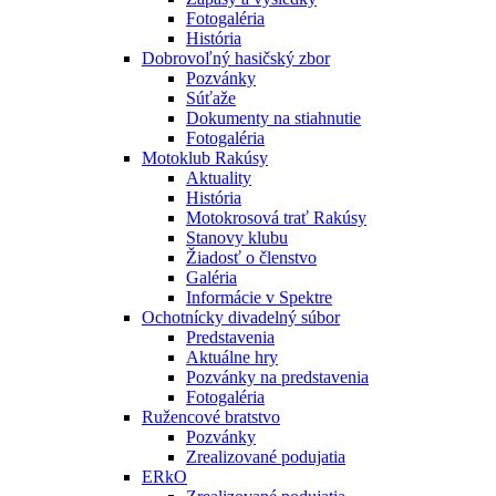
Fotogaléria
História
Dobrovoľný hasičský zbor
Pozvánky
Súťaže
Dokumenty na stiahnutie
Fotogaléria
Motoklub Rakúsy
Aktuality
História
Motokrosová trať Rakúsy
Stanovy klubu
Žiadosť o členstvo
Galéria
Informácie v Spektre
Ochotnícky divadelný súbor
Predstavenia
Aktuálne hry
Pozvánky na predstavenia
Fotogaléria
Ružencové bratstvo
Pozvánky
Zrealizované podujatia
ERkO