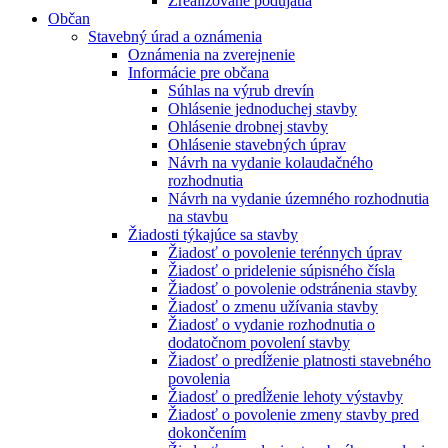
Zrealizované podujatia
Občan
Stavebný úrad a oznámenia
Oznámenia na zverejnenie
Informácie pre občana
Súhlas na výrub drevín
Ohlásenie jednoduchej stavby
Ohlásenie drobnej stavby
Ohlásenie stavebných úprav
Návrh na vydanie kolaudačného
rozhodnutia
Návrh na vydanie územného rozhodnutia
na stavbu
Žiadosti týkajúce sa stavby
Žiadosť o povolenie terénnych úprav
Žiadosť o pridelenie súpisného čísla
Žiadosť o povolenie odstránenia stavby
Žiadosť o zmenu užívania stavby
Žiadosť o vydanie rozhodnutia o
dodatočnom povolení stavby
Žiadosť o predĺženie platnosti stavebného
povolenia
Žiadosť o predĺženie lehoty výstavby
Žiadosť o povolenie zmeny stavby pred
dokončením