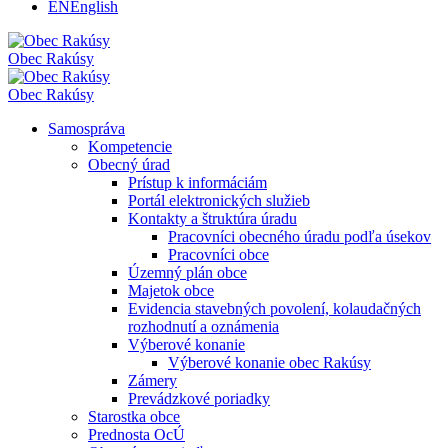
EN
English
Obec
Rakúsy
Obec
Rakúsy
Samospráva
Kompetencie
Obecný úrad
Prístup k informáciám
Portál elektronických služieb
Kontakty a štruktúra úradu
Pracovníci obecného úradu podľa úsekov
Pracovníci obce
Územný plán obce
Majetok obce
Evidencia stavebných povolení, kolaudačných
rozhodnutí a oznámenia
Výberové konanie
Výberové konanie obec Rakúsy
Zámery
Prevádzkové poriadky
Starostka obce
Prednosta OcÚ