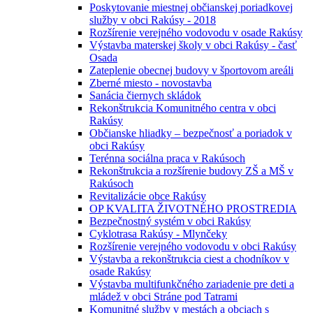
Poskytovanie miestnej občianskej poriadkovej
služby v obci Rakúsy - 2018
Rozšírenie verejného vodovodu v osade Rakúsy
Výstavba materskej školy v obci Rakúsy - časť
Osada
Zateplenie obecnej budovy v športovom areáli
Zberné miesto - novostavba
Sanácia čiernych skládok
Rekonštrukcia Komunitného centra v obci
Rakúsy
Občianske hliadky – bezpečnosť a poriadok v
obci Rakúsy
Terénna sociálna praca v Rakúsoch
Rekonštrukcia a rozšírenie budovy ZŠ a MŠ v
Rakúsoch
Revitalizácie obce Rakúsy
OP KVALITA ŽIVOTNÉHO PROSTREDIA
Bezpečnostný systém v obci Rakúsy
Cyklotrasa Rakúsy - Mlynčeky
Rozšírenie verejného vodovodu v obci Rakúsy
Výstavba a rekonštrukcia ciest a chodníkov v
osade Rakúsy
Výstavba multifunkčného zariadenie pre deti a
mládež v obci Stráne pod Tatrami
Komunitné služby v mestách a obciach s