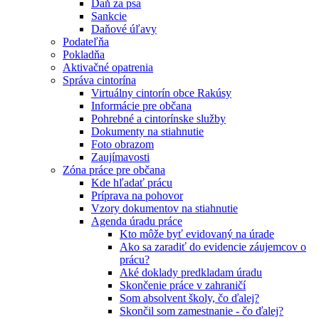
Daň za psa
Sankcie
Daňové úľavy
Podateľňa
Pokladňa
Aktivačné opatrenia
Správa cintorína
Virtuálny cintorín obce Rakúsy
Informácie pre občana
Pohrebné a cintorínske služby
Dokumenty na stiahnutie
Foto obrazom
Zaujímavosti
Zóna práce pre občana
Kde hľadať prácu
Príprava na pohovor
Vzory dokumentov na stiahnutie
Agenda úradu práce
Kto môže byť evidovaný na úrade
Ako sa zaradiť do evidencie záujemcov o
prácu?
Aké doklady predkladam úradu
Skončenie práce v zahraničí
Som absolvent školy, čo ďalej?
Skončil som zamestnanie - čo ďalej?