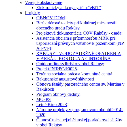
Verejné obstarávanie
Elektronický aukčný systém "eBIT"
Projekty
OBNOV DOM
Bezbariérové toalety pri kultúrnej miestnosti
obecného úradu Rakúsy
Projektová dokumentácia ČOV Rakúsy - osada
Asistencia obciam s prítomnosťou MRK pri
usporiadaní právnych vzťahov k pozemkom (NP
A-PVP)
RAKÚSY - VODOZÁDRŽNÉ OPATRENIA
V AREÁLI KOSTOLA A CINTORÍNA
Outdoor fitness ihrisko v obci Rakúsy
Projekt INT⁄PO⁄I⁄0025
Terénna sociálna práca a komunitné centrá
Rakúsanské augustové slávnosti
Obnova fasády pastoračného centra sv. Martina v
Rakúsoch
Program obnovy dediny
MOaPS
Letné Kino 2023
Národné projekty v programovom období 2014-
2020
Činnosť miestnej občianskej poriadkovej služby
v obci Rakúsy