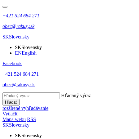
+421 524 684 271
obec@rakusy.sk
SK
Slovensky
SK
Slovensky
EN
English
Facebook
+421 524 684 271
obec@rakusy.sk
Hľadaný výraz
Hľadať
rozšírené vyhľadávanie
Vytlačiť
Mapa webu
RSS
SK
Slovensky
SK
Slovensky