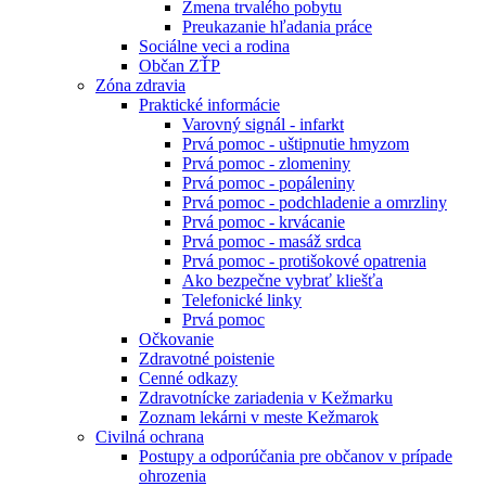
Zmena trvalého pobytu
Preukazanie hľadania práce
Sociálne veci a rodina
Občan ZŤP
Zóna zdravia
Praktické informácie
Varovný signál - infarkt
Prvá pomoc - uštipnutie hmyzom
Prvá pomoc - zlomeniny
Prvá pomoc - popáleniny
Prvá pomoc - podchladenie a omrzliny
Prvá pomoc - krvácanie
Prvá pomoc - masáž srdca
Prvá pomoc - protišokové opatrenia
Ako bezpečne vybrať kliešťa
Telefonické linky
Prvá pomoc
Očkovanie
Zdravotné poistenie
Cenné odkazy
Zdravotnícke zariadenia v Kežmarku
Zoznam lekárni v meste Kežmarok
Civilná ochrana
Postupy a odporúčania pre občanov v prípade
ohrozenia