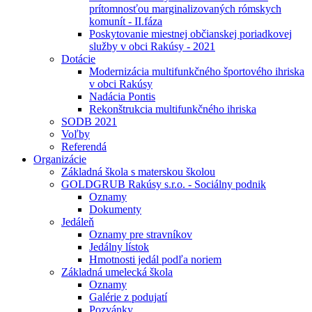
prítomnosťou marginalizovaných rómskych
komunít - II.fáza
Poskytovanie miestnej občianskej poriadkovej
služby v obci Rakúsy - 2021
Dotácie
Modernizácia multifunkčného športového ihriska
v obci Rakúsy
Nadácia Pontis
Rekonštrukcia multifunkčného ihriska
SODB 2021
Voľby
Referendá
Organizácie
Základná škola s materskou školou
GOLDGRUB Rakúsy s.r.o. - Sociálny podnik
Oznamy
Dokumenty
Jedáleň
Oznamy pre stravníkov
Jedálny lístok
Hmotnosti jedál podľa noriem
Základná umelecká škola
Oznamy
Galérie z podujatí
Pozvánky