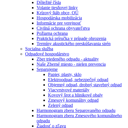
Dôležité čísla
Volanie tiesňovej linky
Krízový štáb obce, OÚ
Hospodárska mobilizácia
Informácie pre verejnosť
Civilná ochrana obyvateľstva
Požiarna ochrana
Praktická príručka v prípade ohrozenia
Termíny akustického preskúšavania sirén
Socialna služba
Odpadové hospodárstvo
Zber triedeného odpadu - aktuality
Naše Zberné miesto - nielen prevencia
Separujeme
Papier, plasty, sklo
Elektroodpad, nebezpečný odpad
Objemný odpad, drobný stavebný odpad
Viacvrstvové materiály
Kovový šrot a hlinikové obaly
Zmesový komunálny odpad
Zelený odpad
Harmonogram zberu Separovaného odpadu
Harmonogram zberu Zmesového komunálneho
odpadu
Žiadosť o zľavu