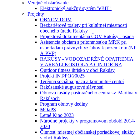
Verejné obstarávanie
Elektronický aukčný systém "eBIT"
Projekty
OBNOV DOM
Bezbariérové toalety pri kultúrnej miestnosti
obecného úradu Rakúsy
Projektová dokumentácia ČOV Rakúsy - osada
Asistencia obciam s prítomnosťou MRK pri
usporiadaní právnych vzťahov k pozemkom (NP
A-PVP)
RAKÚSY - VODOZÁDRŽNÉ OPATRENIA
V AREÁLI KOSTOLA A CINTORÍNA
Outdoor fitness ihrisko v obci Rakúsy
Projekt INT⁄PO⁄I⁄0025
Terénna sociálna práca a komunitné centrá
Rakúsanské augustové slávnosti
Obnova fasády pastoračného centra sv. Martina v
Rakúsoch
Program obnovy dediny
MOaPS
Letné Kino 2023
Národné projekty v programovom období 2014-
2020
Činnosť miestnej občianskej poriadkovej služby
v obci Rakúsy