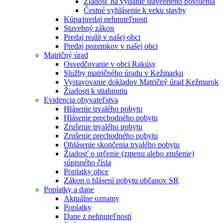
Žiadosť na vydanie stavebného povolenia
Čestné vyhlásenie k veku stavby
Kúpa⁄predaj nehnuteľnosti
Stavebný zákon
Predaj realít v našej obci
Predaj pozemkov v našej obci
Matričný úrad
Osvedčovanie v obci Rakúsy
Služby matričného úradu v Kežmarku
Vystavovanie dokladov Matričný úrad Kežmarok
Žiadosti k stiahnutiu
Evidencia obyvateľstva
Hlásenie trvalého pobytu
Hlásenie prechodného pobytu
Zrušenie trvalého pobytu
Zrušenie prechodného pobytu
Ohlásenie skončenia trvalého pobytu
Žiadosť o určenie (zmenu alebo zrušenie)
súpisného čísla
Poplatky obce
Zákon o hlásení pobytu občanov SR
Poplatky a dane
Aktuálne oznamy
Poplatky
Dane z nehnuteľnosti