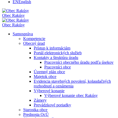
EN
English
Obec
Rakúsy
Obec
Rakúsy
Samospráva
Kompetencie
Obecný úrad
Prístup k informáciám
Portál elektronických služieb
Kontakty a štruktúra úradu
Pracovníci obecného úradu podľa úsekov
Pracovníci obce
Územný plán obce
Majetok obce
Evidencia stavebných povolení, kolaudačných
rozhodnutí a oznámenia
Výberové konanie
Výberové konanie obec Rakúsy
Zámery
Prevádzkové poriadky
Starostka obce
Prednosta OcÚ