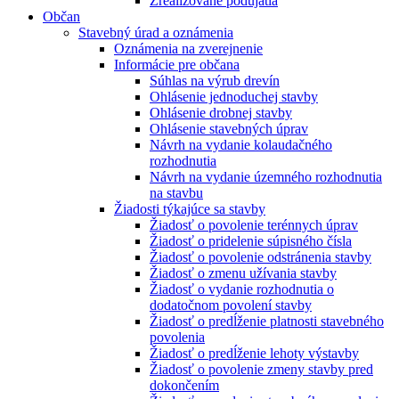
Zrealizované podujatia
Občan
Stavebný úrad a oznámenia
Oznámenia na zverejnenie
Informácie pre občana
Súhlas na výrub drevín
Ohlásenie jednoduchej stavby
Ohlásenie drobnej stavby
Ohlásenie stavebných úprav
Návrh na vydanie kolaudačného
rozhodnutia
Návrh na vydanie územného rozhodnutia
na stavbu
Žiadosti týkajúce sa stavby
Žiadosť o povolenie terénnych úprav
Žiadosť o pridelenie súpisného čísla
Žiadosť o povolenie odstránenia stavby
Žiadosť o zmenu užívania stavby
Žiadosť o vydanie rozhodnutia o
dodatočnom povolení stavby
Žiadosť o predĺženie platnosti stavebného
povolenia
Žiadosť o predĺženie lehoty výstavby
Žiadosť o povolenie zmeny stavby pred
dokončením