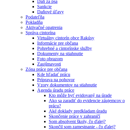
Daň za psa
Sankcie
Daňové úľavy
Podateľňa
Pokladňa
Aktivačné opatrenia
Správa cintorína
Virtuálny cintorín obce Rakúsy
Informácie pre občana
Pohrebné a cintorínske služby
Dokumenty na stiahnutie
Foto obrazom
Zaujímavosti
Zóna práce pre občana
Kde hľadať prácu
Príprava na pohovor
Vzory dokumentov na stiahnutie
Agenda úradu práce
Kto môže byť evidovaný na úrade
Ako sa zaradiť do evidencie záujemcov o
prácu?
Aké doklady predkladam úradu
Skončenie práce v zahraničí
Som absolvent školy, čo ďalej?
Skončil som zamestnanie - čo ďalej?