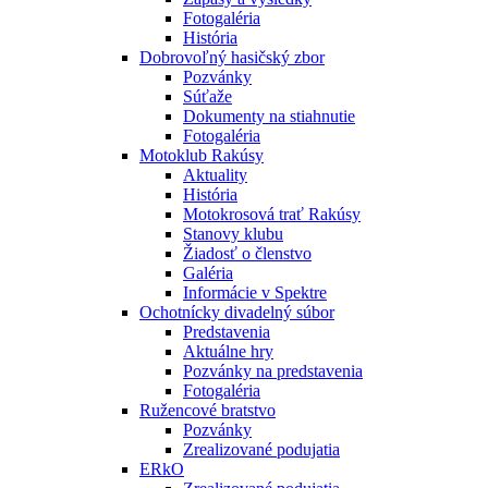
Fotogaléria
História
Dobrovoľný hasičský zbor
Pozvánky
Súťaže
Dokumenty na stiahnutie
Fotogaléria
Motoklub Rakúsy
Aktuality
História
Motokrosová trať Rakúsy
Stanovy klubu
Žiadosť o členstvo
Galéria
Informácie v Spektre
Ochotnícky divadelný súbor
Predstavenia
Aktuálne hry
Pozvánky na predstavenia
Fotogaléria
Ružencové bratstvo
Pozvánky
Zrealizované podujatia
ERkO