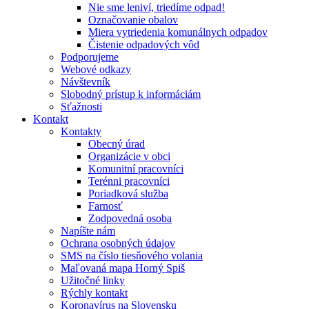
Nie sme leniví, triedíme odpad!
Označovanie obalov
Miera vytriedenia komunálnych odpadov
Čistenie odpadových vôd
Podporujeme
Webové odkazy
Návštevník
Slobodný prístup k informáciám
Sťažnosti
Kontakt
Kontakty
Obecný úrad
Organizácie v obci
Komunitní pracovníci
Terénni pracovníci
Poriadková služba
Farnosť
Zodpovedná osoba
Napíšte nám
Ochrana osobných údajov
SMS na číslo tiesňového volania
Maľovaná mapa Horný Spiš
Užitočné linky
Rýchly kontakt
Koronavírus na Slovensku