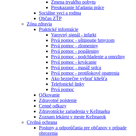
Zmena trvalého pobytu
Preukazanie hľadania práce
Sociálne veci a rodina
Občan ZŤP
Zóna zdravia
Praktické informácie
Varovný signál - infarkt
Prvá pomoc - uštipnutie hmyzom
Prvá pomoc - zlomeniny
Prvá pomoc - popáleniny
Prvá pomoc - podchladenie a omrzliny
Prvá pomoc - krvácanie
Prvá pomoc - masáž srdca
Prvá pomoc - protišokové opatrenia
Ako bezpečne vybrať kliešťa
Telefonické linky
Prvá pomoc
Očkovanie
Zdravotné poistenie
Cenné odkazy
Zdravotnícke zariadenia v Kežmarku
Zoznam lekárni v meste Kežmarok
Civilná ochrana
Postupy a odporúčania pre občanov v prípade
ohrozenia