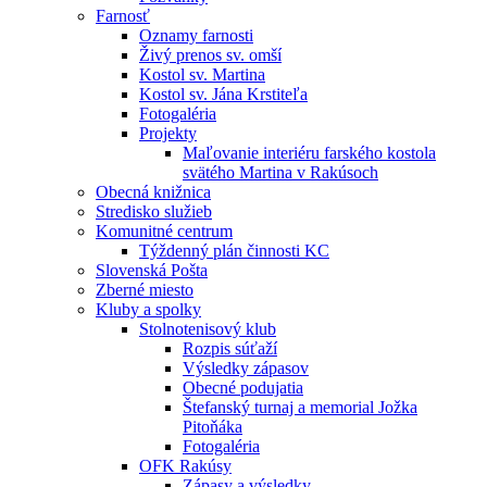
Farnosť
Oznamy farnosti
Živý prenos sv. omší
Kostol sv. Martina
Kostol sv. Jána Krstiteľa
Fotogaléria
Projekty
Maľovanie interiéru farského kostola
svätého Martina v Rakúsoch
Obecná knižnica
Stredisko služieb
Komunitné centrum
Týždenný plán činnosti KC
Slovenská Pošta
Zberné miesto
Kluby a spolky
Stolnotenisový klub
Rozpis súťaží
Výsledky zápasov
Obecné podujatia
Štefanský turnaj a memorial Jožka
Pitoňáka
Fotogaléria
OFK Rakúsy
Zápasy a výsledky