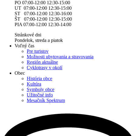
PO 07:00-12:00 12:30-15:00
UT 07:00-12:00 12:30-15:00
ST 07:00-12:00 12:30-16:00
ŠT 07:00-12:00 12:30-15:00
PIA 07:00-12:00 12:30-14:00
Stránkové dni
Pondelok, streda a piatok
Voľný čas
Pre turistov
Možnosti ubytovania a stravovania
Región aktuálne
Cyklotrasy v okolí
Obec
História obce
Kultúra
Symboly obce
Užitočné info
Mesačník Spektrum