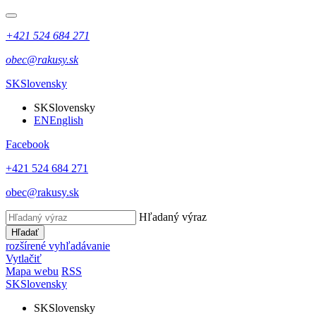
+421 524 684 271
obec@rakusy.sk
SK
Slovensky
SK
Slovensky
EN
English
Facebook
+421 524 684 271
obec@rakusy.sk
Hľadaný výraz
Hľadať
rozšírené vyhľadávanie
Vytlačiť
Mapa webu
RSS
SK
Slovensky
SK
Slovensky