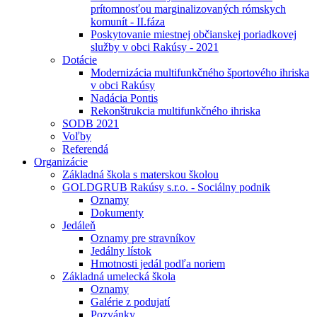
prítomnosťou marginalizovaných rómskych
komunít - II.fáza
Poskytovanie miestnej občianskej poriadkovej
služby v obci Rakúsy - 2021
Dotácie
Modernizácia multifunkčného športového ihriska
v obci Rakúsy
Nadácia Pontis
Rekonštrukcia multifunkčného ihriska
SODB 2021
Voľby
Referendá
Organizácie
Základná škola s materskou školou
GOLDGRUB Rakúsy s.r.o. - Sociálny podnik
Oznamy
Dokumenty
Jedáleň
Oznamy pre stravníkov
Jedálny lístok
Hmotnosti jedál podľa noriem
Základná umelecká škola
Oznamy
Galérie z podujatí
Pozvánky