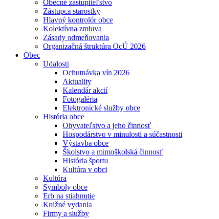
Obecné zastupiteľstvo
Zástupca starostky
Hlavný kontrolór obce
Kolektívna zmluva
Zásady odmeňovania
Organizačná štruktúra OcÚ 2026
Obec
Udalosti
Ochutnávka vín 2026
Aktuality
Kalendár akcií
Fotogaléria
Elektronické služby obce
História obce
Obyvateľstvo a jeho činnosť
Hospodárstvo v minulosti a súčastnosti
Výstavba obce
Školstvo a mimoškolská činnosť
História športu
Kultúra v obci
Kultúra
Symboly obce
Erb na stiahnutie
Knižné vydania
Firmy a služby