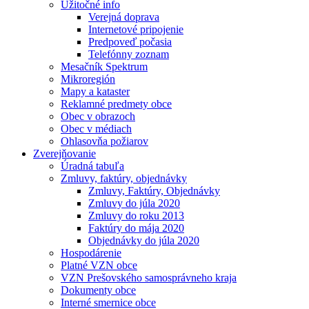
Užitočné info
Verejná doprava
Internetové pripojenie
Predpoveď počasia
Telefónny zoznam
Mesačník Spektrum
Mikroregión
Mapy a kataster
Reklamné predmety obce
Obec v obrazoch
Obec v médiach
Ohlasovňa požiarov
Zverejňovanie
Úradná tabuľa
Zmluvy, faktúry, objednávky
Zmluvy, Faktúry, Objednávky
Zmluvy do júla 2020
Zmluvy do roku 2013
Faktúry do mája 2020
Objednávky do júla 2020
Hospodárenie
Platné VZN obce
VZN Prešovského samosprávneho kraja
Dokumenty obce
Interné smernice obce