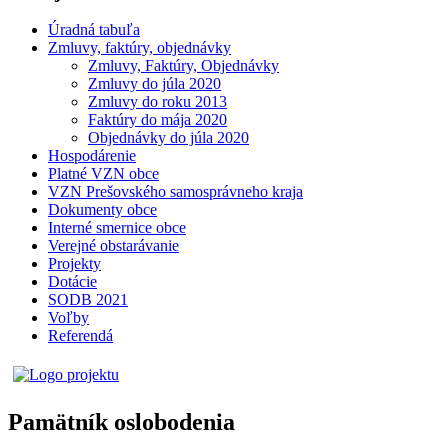
Úradná tabuľa
Zmluvy, faktúry, objednávky
Zmluvy, Faktúry, Objednávky
Zmluvy do júla 2020
Zmluvy do roku 2013
Faktúry do mája 2020
Objednávky do júla 2020
Hospodárenie
Platné VZN obce
VZN Prešovského samosprávneho kraja
Dokumenty obce
Interné smernice obce
Verejné obstarávanie
Projekty
Dotácie
SODB 2021
Voľby
Referendá
Pamätník oslobodenia