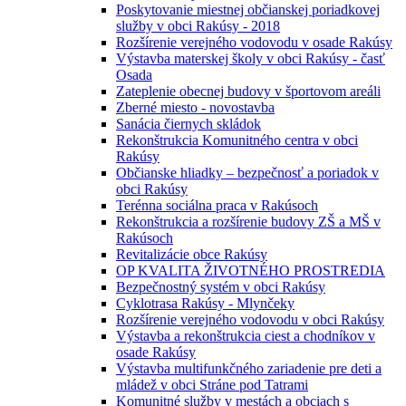
Poskytovanie miestnej občianskej poriadkovej
služby v obci Rakúsy - 2018
Rozšírenie verejného vodovodu v osade Rakúsy
Výstavba materskej školy v obci Rakúsy - časť
Osada
Zateplenie obecnej budovy v športovom areáli
Zberné miesto - novostavba
Sanácia čiernych skládok
Rekonštrukcia Komunitného centra v obci
Rakúsy
Občianske hliadky – bezpečnosť a poriadok v
obci Rakúsy
Terénna sociálna praca v Rakúsoch
Rekonštrukcia a rozšírenie budovy ZŠ a MŠ v
Rakúsoch
Revitalizácie obce Rakúsy
OP KVALITA ŽIVOTNÉHO PROSTREDIA
Bezpečnostný systém v obci Rakúsy
Cyklotrasa Rakúsy - Mlynčeky
Rozšírenie verejného vodovodu v obci Rakúsy
Výstavba a rekonštrukcia ciest a chodníkov v
osade Rakúsy
Výstavba multifunkčného zariadenie pre deti a
mládež v obci Stráne pod Tatrami
Komunitné služby v mestách a obciach s