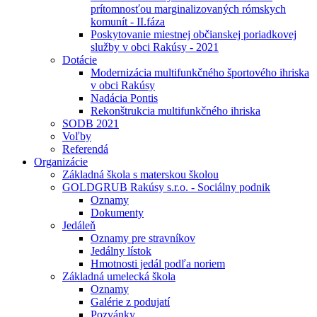
prítomnosťou marginalizovaných rómskych
komunít - II.fáza
Poskytovanie miestnej občianskej poriadkovej
služby v obci Rakúsy - 2021
Dotácie
Modernizácia multifunkčného športového ihriska
v obci Rakúsy
Nadácia Pontis
Rekonštrukcia multifunkčného ihriska
SODB 2021
Voľby
Referendá
Organizácie
Základná škola s materskou školou
GOLDGRUB Rakúsy s.r.o. - Sociálny podnik
Oznamy
Dokumenty
Jedáleň
Oznamy pre stravníkov
Jedálny lístok
Hmotnosti jedál podľa noriem
Základná umelecká škola
Oznamy
Galérie z podujatí
Pozvánky