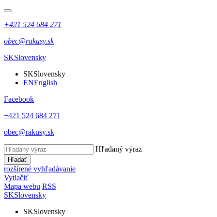
+421 524 684 271
obec@rakusy.sk
SK
Slovensky
SK
Slovensky
EN
English
Facebook
+421 524 684 271
obec@rakusy.sk
Hľadaný výraz
Hľadať
rozšírené vyhľadávanie
Vytlačiť
Mapa webu
RSS
SK
Slovensky
SK
Slovensky