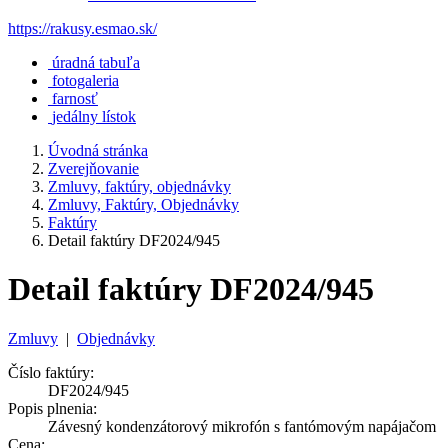
https://rakusy.esmao.sk/
úradná tabuľa
fotogaleria
farnosť
jedálny lístok
Úvodná stránka
Zverejňovanie
Zmluvy, faktúry, objednávky
Zmluvy, Faktúry, Objednávky
Faktúry
Detail faktúry DF2024/945
Detail faktúry DF2024/945
Zmluvy
|
Objednávky
Číslo faktúry:
DF2024/945
Popis plnenia:
Závesný kondenzátorový mikrofón s fantómovým napájačom
Cena: