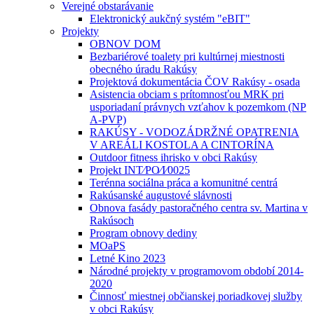
Verejné obstarávanie
Elektronický aukčný systém "eBIT"
Projekty
OBNOV DOM
Bezbariérové toalety pri kultúrnej miestnosti
obecného úradu Rakúsy
Projektová dokumentácia ČOV Rakúsy - osada
Asistencia obciam s prítomnosťou MRK pri
usporiadaní právnych vzťahov k pozemkom (NP
A-PVP)
RAKÚSY - VODOZÁDRŽNÉ OPATRENIA
V AREÁLI KOSTOLA A CINTORÍNA
Outdoor fitness ihrisko v obci Rakúsy
Projekt INT⁄PO⁄I⁄0025
Terénna sociálna práca a komunitné centrá
Rakúsanské augustové slávnosti
Obnova fasády pastoračného centra sv. Martina v
Rakúsoch
Program obnovy dediny
MOaPS
Letné Kino 2023
Národné projekty v programovom období 2014-
2020
Činnosť miestnej občianskej poriadkovej služby
v obci Rakúsy