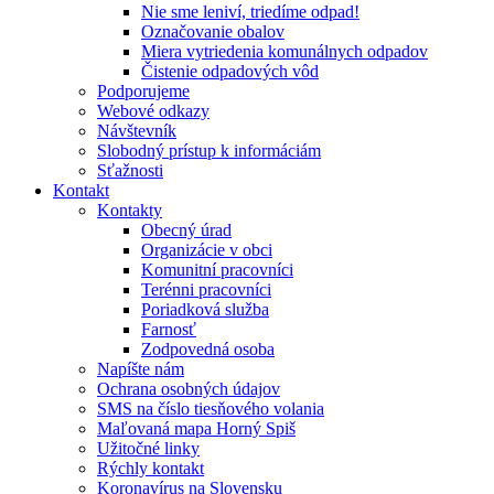
Nie sme leniví, triedíme odpad!
Označovanie obalov
Miera vytriedenia komunálnych odpadov
Čistenie odpadových vôd
Podporujeme
Webové odkazy
Návštevník
Slobodný prístup k informáciám
Sťažnosti
Kontakt
Kontakty
Obecný úrad
Organizácie v obci
Komunitní pracovníci
Terénni pracovníci
Poriadková služba
Farnosť
Zodpovedná osoba
Napíšte nám
Ochrana osobných údajov
SMS na číslo tiesňového volania
Maľovaná mapa Horný Spiš
Užitočné linky
Rýchly kontakt
Koronavírus na Slovensku