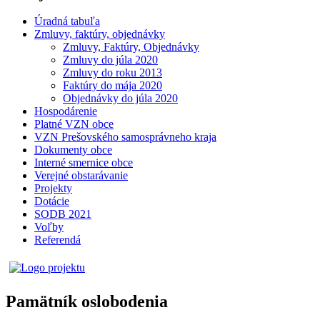
Úradná tabuľa
Zmluvy, faktúry, objednávky
Zmluvy, Faktúry, Objednávky
Zmluvy do júla 2020
Zmluvy do roku 2013
Faktúry do mája 2020
Objednávky do júla 2020
Hospodárenie
Platné VZN obce
VZN Prešovského samosprávneho kraja
Dokumenty obce
Interné smernice obce
Verejné obstarávanie
Projekty
Dotácie
SODB 2021
Voľby
Referendá
Pamätník oslobodenia