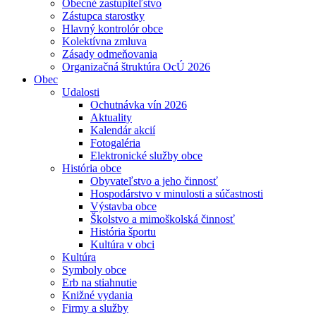
Obecné zastupiteľstvo
Zástupca starostky
Hlavný kontrolór obce
Kolektívna zmluva
Zásady odmeňovania
Organizačná štruktúra OcÚ 2026
Obec
Udalosti
Ochutnávka vín 2026
Aktuality
Kalendár akcií
Fotogaléria
Elektronické služby obce
História obce
Obyvateľstvo a jeho činnosť
Hospodárstvo v minulosti a súčastnosti
Výstavba obce
Školstvo a mimoškolská činnosť
História športu
Kultúra v obci
Kultúra
Symboly obce
Erb na stiahnutie
Knižné vydania
Firmy a služby