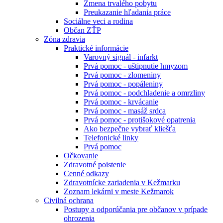
Zmena trvalého pobytu
Preukazanie hľadania práce
Sociálne veci a rodina
Občan ZŤP
Zóna zdravia
Praktické informácie
Varovný signál - infarkt
Prvá pomoc - uštipnutie hmyzom
Prvá pomoc - zlomeniny
Prvá pomoc - popáleniny
Prvá pomoc - podchladenie a omrzliny
Prvá pomoc - krvácanie
Prvá pomoc - masáž srdca
Prvá pomoc - protišokové opatrenia
Ako bezpečne vybrať kliešťa
Telefonické linky
Prvá pomoc
Očkovanie
Zdravotné poistenie
Cenné odkazy
Zdravotnícke zariadenia v Kežmarku
Zoznam lekárni v meste Kežmarok
Civilná ochrana
Postupy a odporúčania pre občanov v prípade
ohrozenia