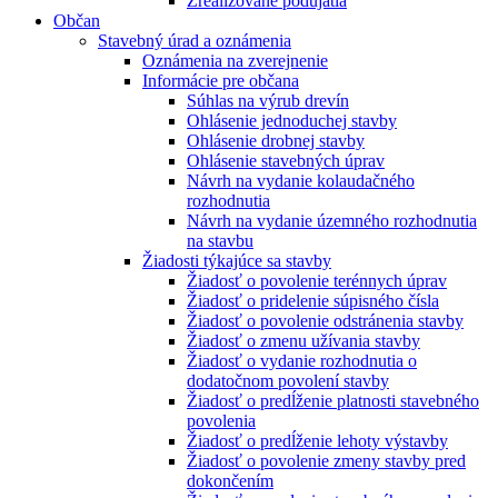
Zrealizované podujatia
Občan
Stavebný úrad a oznámenia
Oznámenia na zverejnenie
Informácie pre občana
Súhlas na výrub drevín
Ohlásenie jednoduchej stavby
Ohlásenie drobnej stavby
Ohlásenie stavebných úprav
Návrh na vydanie kolaudačného
rozhodnutia
Návrh na vydanie územného rozhodnutia
na stavbu
Žiadosti týkajúce sa stavby
Žiadosť o povolenie terénnych úprav
Žiadosť o pridelenie súpisného čísla
Žiadosť o povolenie odstránenia stavby
Žiadosť o zmenu užívania stavby
Žiadosť o vydanie rozhodnutia o
dodatočnom povolení stavby
Žiadosť o predĺženie platnosti stavebného
povolenia
Žiadosť o predĺženie lehoty výstavby
Žiadosť o povolenie zmeny stavby pred
dokončením