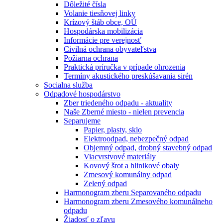
Dôležité čísla
Volanie tiesňovej linky
Krízový štáb obce, OÚ
Hospodárska mobilizácia
Informácie pre verejnosť
Civilná ochrana obyvateľstva
Požiarna ochrana
Praktická príručka v prípade ohrozenia
Termíny akustického preskúšavania sirén
Socialna služba
Odpadové hospodárstvo
Zber triedeného odpadu - aktuality
Naše Zberné miesto - nielen prevencia
Separujeme
Papier, plasty, sklo
Elektroodpad, nebezpečný odpad
Objemný odpad, drobný stavebný odpad
Viacvrstvové materiály
Kovový šrot a hlinikové obaly
Zmesový komunálny odpad
Zelený odpad
Harmonogram zberu Separovaného odpadu
Harmonogram zberu Zmesového komunálneho
odpadu
Žiadosť o zľavu