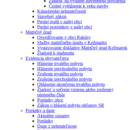
Žiadosť na vydanie stavebného povolenia
Čestné vyhlásenie k veku stavby
Kúpa⁄predaj nehnuteľnosti
Stavebný zákon
Predaj realít v našej obci
Predaj pozemkov v našej obci
Matričný úrad
Osvedčovanie v obci Rakúsy
Služby matričného úradu v Kežmarku
Vystavovanie dokladov Matričný úrad Kežmarok
Žiadosti k stiahnutiu
Evidencia obyvateľstva
Hlásenie trvalého pobytu
Hlásenie prechodného pobytu
Zrušenie trvalého pobytu
Zrušenie prechodného pobytu
Ohlásenie skončenia trvalého pobytu
Žiadosť o určenie (zmenu alebo zrušenie)
súpisného čísla
Poplatky obce
Zákon o hlásení pobytu občanov SR
Poplatky a dane
Aktuálne oznamy
Poplatky
Dane z nehnuteľnosti