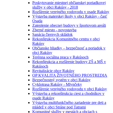
Poskytovanie miestnej občianskej poriadkovej
služby v obci Rakúsy - 2018
Rozšírenie verejného vodovodu v osade Rakúsy
Výstavba materskej školy v obci Rakúsy - časť
Osada
Zateplenie obecnej budovy v športovom areáli
Zberné miesto - novostavba
Sanácia čiernych skládok
Rekonštrukcia Komunitného centra v obci
Rakúsy
Občianske hliadky – bezpečnosť a poriadok v
obci Rakúsy
Terénna sociálna praca v Rakúsoch
Rekonštrukcia a rozšírenie budovy ZŠ a MŠ v
Rakúsoch
Revitalizácie obce Rakúsy
OP KVALITA ŽIVOTNÉHO PROSTREDIA
Bezpečnostný systém v obci Rakúsy
Cyklotrasa Rakúsy - Mlynčeky
Rozšírenie verejného vodovodu v obci Rakúsy
Výstavba a rekonštrukcia ciest a chodníkov v
osade Rakúsy
Výstavba multifunkčného zariadenie pre deti a
mládež v obci Stráne pod Tatrami
Komunitné služby v mestách a obciach s