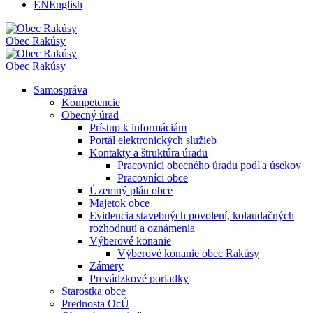
EN
English
Obec
Rakúsy
Obec
Rakúsy
Samospráva
Kompetencie
Obecný úrad
Prístup k informáciám
Portál elektronických služieb
Kontakty a štruktúra úradu
Pracovníci obecného úradu podľa úsekov
Pracovníci obce
Územný plán obce
Majetok obce
Evidencia stavebných povolení, kolaudačných
rozhodnutí a oznámenia
Výberové konanie
Výberové konanie obec Rakúsy
Zámery
Prevádzkové poriadky
Starostka obce
Prednosta OcÚ