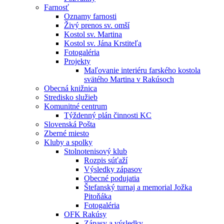
Farnosť
Oznamy farnosti
Živý prenos sv. omší
Kostol sv. Martina
Kostol sv. Jána Krstiteľa
Fotogaléria
Projekty
Maľovanie interiéru farského kostola
svätého Martina v Rakúsoch
Obecná knižnica
Stredisko služieb
Komunitné centrum
Týždenný plán činnosti KC
Slovenská Pošta
Zberné miesto
Kluby a spolky
Stolnotenisový klub
Rozpis súťaží
Výsledky zápasov
Obecné podujatia
Štefanský turnaj a memorial Jožka
Pitoňáka
Fotogaléria
OFK Rakúsy
Zápasy a výsledky