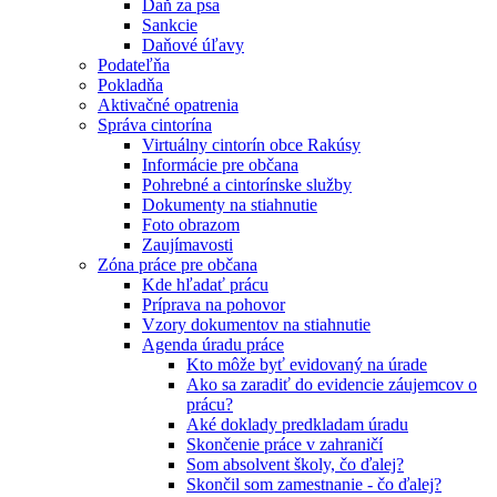
Daň za psa
Sankcie
Daňové úľavy
Podateľňa
Pokladňa
Aktivačné opatrenia
Správa cintorína
Virtuálny cintorín obce Rakúsy
Informácie pre občana
Pohrebné a cintorínske služby
Dokumenty na stiahnutie
Foto obrazom
Zaujímavosti
Zóna práce pre občana
Kde hľadať prácu
Príprava na pohovor
Vzory dokumentov na stiahnutie
Agenda úradu práce
Kto môže byť evidovaný na úrade
Ako sa zaradiť do evidencie záujemcov o
prácu?
Aké doklady predkladam úradu
Skončenie práce v zahraničí
Som absolvent školy, čo ďalej?
Skončil som zamestnanie - čo ďalej?