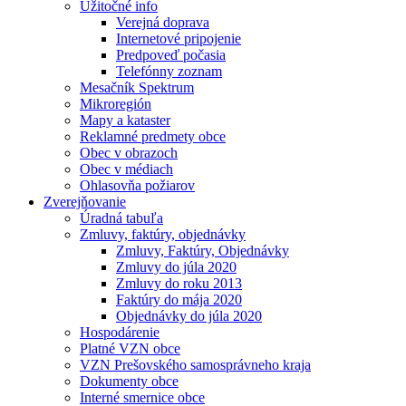
Užitočné info
Verejná doprava
Internetové pripojenie
Predpoveď počasia
Telefónny zoznam
Mesačník Spektrum
Mikroregión
Mapy a kataster
Reklamné predmety obce
Obec v obrazoch
Obec v médiach
Ohlasovňa požiarov
Zverejňovanie
Úradná tabuľa
Zmluvy, faktúry, objednávky
Zmluvy, Faktúry, Objednávky
Zmluvy do júla 2020
Zmluvy do roku 2013
Faktúry do mája 2020
Objednávky do júla 2020
Hospodárenie
Platné VZN obce
VZN Prešovského samosprávneho kraja
Dokumenty obce
Interné smernice obce