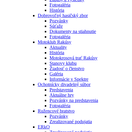
Fotogaléria
História
Dobrovoľný hasičský zbor
Pozvánky
Súťaže
Dokumenty na stiahnutie
Fotogaléria
Motoklub Rakúsy
Aktuality
História
Motokrosová trať Rakúsy
Stanovy klubu
Žiadosť o členstvo
Galéria
Informácie v Spektre
Ochotnícky divadelný súbor
Predstavenia
Aktuálne hry
Pozvánky na predstavenia
Fotogaléria
Ružencové bratstvo
Pozvánky
Zrealizované podujatia
ERkO