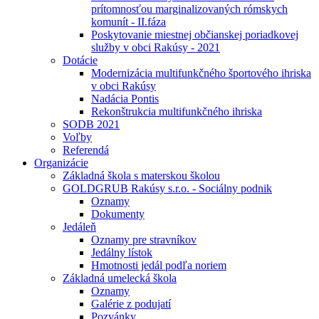
prítomnosťou marginalizovaných rómskych
komunít - II.fáza
Poskytovanie miestnej občianskej poriadkovej
služby v obci Rakúsy - 2021
Dotácie
Modernizácia multifunkčného športového ihriska
v obci Rakúsy
Nadácia Pontis
Rekonštrukcia multifunkčného ihriska
SODB 2021
Voľby
Referendá
Organizácie
Základná škola s materskou školou
GOLDGRUB Rakúsy s.r.o. - Sociálny podnik
Oznamy
Dokumenty
Jedáleň
Oznamy pre stravníkov
Jedálny lístok
Hmotnosti jedál podľa noriem
Základná umelecká škola
Oznamy
Galérie z podujatí
Pozvánky