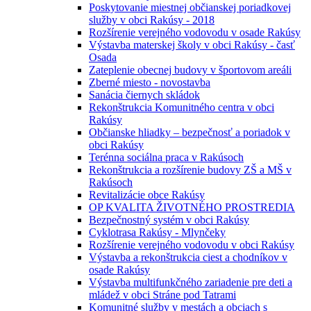
Poskytovanie miestnej občianskej poriadkovej
služby v obci Rakúsy - 2018
Rozšírenie verejného vodovodu v osade Rakúsy
Výstavba materskej školy v obci Rakúsy - časť
Osada
Zateplenie obecnej budovy v športovom areáli
Zberné miesto - novostavba
Sanácia čiernych skládok
Rekonštrukcia Komunitného centra v obci
Rakúsy
Občianske hliadky – bezpečnosť a poriadok v
obci Rakúsy
Terénna sociálna praca v Rakúsoch
Rekonštrukcia a rozšírenie budovy ZŠ a MŠ v
Rakúsoch
Revitalizácie obce Rakúsy
OP KVALITA ŽIVOTNÉHO PROSTREDIA
Bezpečnostný systém v obci Rakúsy
Cyklotrasa Rakúsy - Mlynčeky
Rozšírenie verejného vodovodu v obci Rakúsy
Výstavba a rekonštrukcia ciest a chodníkov v
osade Rakúsy
Výstavba multifunkčného zariadenie pre deti a
mládež v obci Stráne pod Tatrami
Komunitné služby v mestách a obciach s