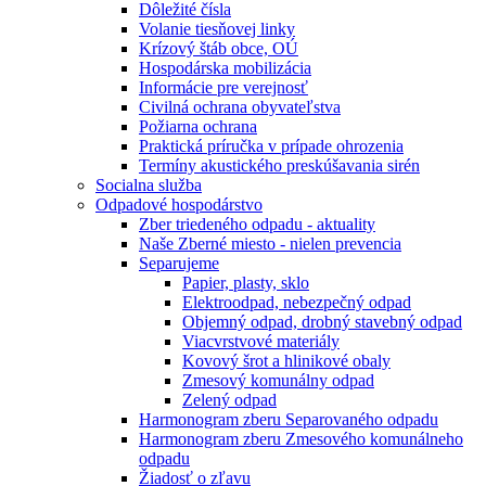
Dôležité čísla
Volanie tiesňovej linky
Krízový štáb obce, OÚ
Hospodárska mobilizácia
Informácie pre verejnosť
Civilná ochrana obyvateľstva
Požiarna ochrana
Praktická príručka v prípade ohrozenia
Termíny akustického preskúšavania sirén
Socialna služba
Odpadové hospodárstvo
Zber triedeného odpadu - aktuality
Naše Zberné miesto - nielen prevencia
Separujeme
Papier, plasty, sklo
Elektroodpad, nebezpečný odpad
Objemný odpad, drobný stavebný odpad
Viacvrstvové materiály
Kovový šrot a hlinikové obaly
Zmesový komunálny odpad
Zelený odpad
Harmonogram zberu Separovaného odpadu
Harmonogram zberu Zmesového komunálneho
odpadu
Žiadosť o zľavu