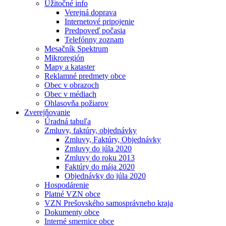
Užitočné info
Verejná doprava
Internetové pripojenie
Predpoveď počasia
Telefónny zoznam
Mesačník Spektrum
Mikroregión
Mapy a kataster
Reklamné predmety obce
Obec v obrazoch
Obec v médiach
Ohlasovňa požiarov
Zverejňovanie
Úradná tabuľa
Zmluvy, faktúry, objednávky
Zmluvy, Faktúry, Objednávky
Zmluvy do júla 2020
Zmluvy do roku 2013
Faktúry do mája 2020
Objednávky do júla 2020
Hospodárenie
Platné VZN obce
VZN Prešovského samosprávneho kraja
Dokumenty obce
Interné smernice obce