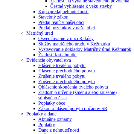
Žiadosť na vydanie stavebného povolenia
Čestné vyhlásenie k veku stavby
Kúpa⁄predaj nehnuteľnosti
Stavebný zákon
Predaj realít v našej obci
Predaj pozemkov v našej obci
Matričný úrad
Osvedčovanie v obci Rakúsy
Služby matričného úradu v Kežmarku
Vystavovanie dokladov Matričný úrad Kežmarok
Žiadosti k stiahnutiu
Evidencia obyvateľstva
Hlásenie trvalého pobytu
Hlásenie prechodného pobytu
Zrušenie trvalého pobytu
Zrušenie prechodného pobytu
Ohlásenie skončenia trvalého pobytu
Žiadosť o určenie (zmenu alebo zrušenie)
súpisného čísla
Poplatky obce
Zákon o hlásení pobytu občanov SR
Poplatky a dane
Aktuálne oznamy
Poplatky
Dane z nehnuteľnosti