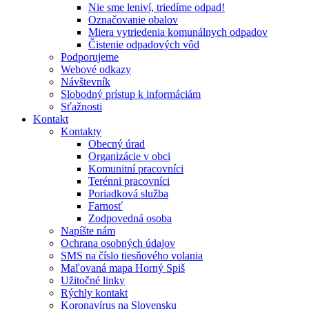
Nie sme leniví, triedíme odpad!
Označovanie obalov
Miera vytriedenia komunálnych odpadov
Čistenie odpadových vôd
Podporujeme
Webové odkazy
Návštevník
Slobodný prístup k informáciám
Sťažnosti
Kontakt
Kontakty
Obecný úrad
Organizácie v obci
Komunitní pracovníci
Terénni pracovníci
Poriadková služba
Farnosť
Zodpovedná osoba
Napíšte nám
Ochrana osobných údajov
SMS na číslo tiesňového volania
Maľovaná mapa Horný Spiš
Užitočné linky
Rýchly kontakt
Koronavírus na Slovensku