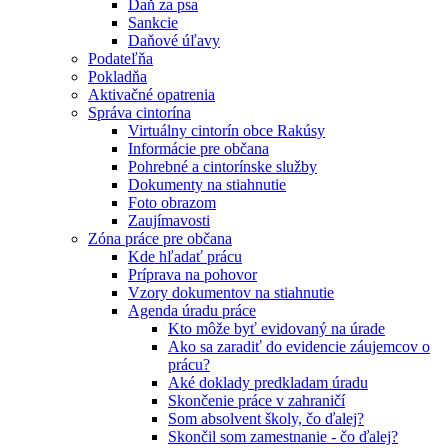
Daň za psa
Sankcie
Daňové úľavy
Podateľňa
Pokladňa
Aktivačné opatrenia
Správa cintorína
Virtuálny cintorín obce Rakúsy
Informácie pre občana
Pohrebné a cintorínske služby
Dokumenty na stiahnutie
Foto obrazom
Zaujímavosti
Zóna práce pre občana
Kde hľadať prácu
Príprava na pohovor
Vzory dokumentov na stiahnutie
Agenda úradu práce
Kto môže byť evidovaný na úrade
Ako sa zaradiť do evidencie záujemcov o
prácu?
Aké doklady predkladam úradu
Skončenie práce v zahraničí
Som absolvent školy, čo ďalej?
Skončil som zamestnanie - čo ďalej?