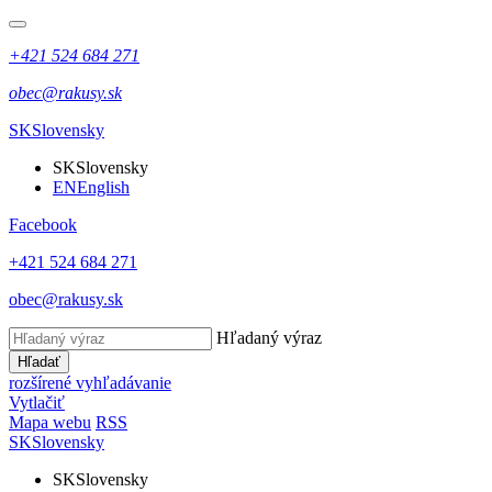
+421 524 684 271
obec@rakusy.sk
SK
Slovensky
SK
Slovensky
EN
English
Facebook
+421 524 684 271
obec@rakusy.sk
Hľadaný výraz
Hľadať
rozšírené vyhľadávanie
Vytlačiť
Mapa webu
RSS
SK
Slovensky
SK
Slovensky