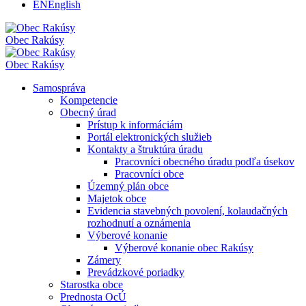
EN
English
Obec
Rakúsy
Obec
Rakúsy
Samospráva
Kompetencie
Obecný úrad
Prístup k informáciám
Portál elektronických služieb
Kontakty a štruktúra úradu
Pracovníci obecného úradu podľa úsekov
Pracovníci obce
Územný plán obce
Majetok obce
Evidencia stavebných povolení, kolaudačných
rozhodnutí a oznámenia
Výberové konanie
Výberové konanie obec Rakúsy
Zámery
Prevádzkové poriadky
Starostka obce
Prednosta OcÚ