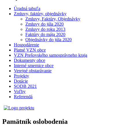
Úradná tabuľa
Zmluvy, faktúry, objednávky
Zmluvy, Faktúry, Objednávky
Zmluvy do júla 2020
Zmluvy do roku 2013
Faktúry do mája 2020
Objednávky do júla 2020
Hospodárenie
Platné VZN obce
VZN Prešovského samosprávneho kraja
Dokumenty obce
Interné smernice obce
Verejné obstarávanie
Projekty
Dotácie
SODB 2021
Voľby
Referendá
Pamätník oslobodenia