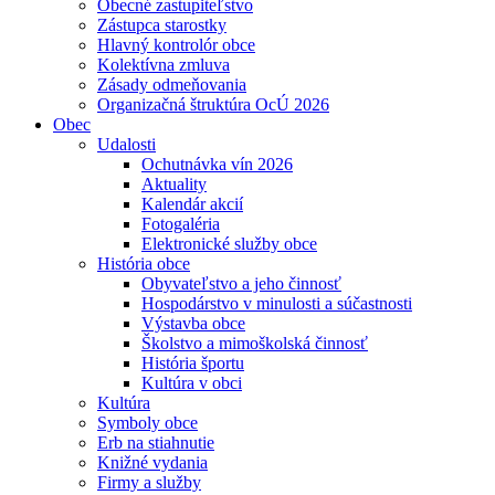
Obecné zastupiteľstvo
Zástupca starostky
Hlavný kontrolór obce
Kolektívna zmluva
Zásady odmeňovania
Organizačná štruktúra OcÚ 2026
Obec
Udalosti
Ochutnávka vín 2026
Aktuality
Kalendár akcií
Fotogaléria
Elektronické služby obce
História obce
Obyvateľstvo a jeho činnosť
Hospodárstvo v minulosti a súčastnosti
Výstavba obce
Školstvo a mimoškolská činnosť
História športu
Kultúra v obci
Kultúra
Symboly obce
Erb na stiahnutie
Knižné vydania
Firmy a služby