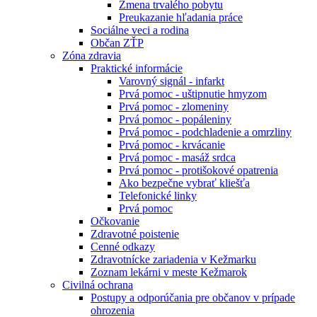
Zmena trvalého pobytu
Preukazanie hľadania práce
Sociálne veci a rodina
Občan ZŤP
Zóna zdravia
Praktické informácie
Varovný signál - infarkt
Prvá pomoc - uštipnutie hmyzom
Prvá pomoc - zlomeniny
Prvá pomoc - popáleniny
Prvá pomoc - podchladenie a omrzliny
Prvá pomoc - krvácanie
Prvá pomoc - masáž srdca
Prvá pomoc - protišokové opatrenia
Ako bezpečne vybrať kliešťa
Telefonické linky
Prvá pomoc
Očkovanie
Zdravotné poistenie
Cenné odkazy
Zdravotnícke zariadenia v Kežmarku
Zoznam lekárni v meste Kežmarok
Civilná ochrana
Postupy a odporúčania pre občanov v prípade
ohrozenia