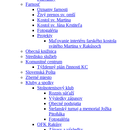
Farnosť
Oznamy farnosti
Živý prenos sv. omší
Kostol sv. Martina
Kostol sv. Jána Krstiteľa
Fotogaléria
Projekty
Maľovanie interiéru farského kostola
svätého Martina v Rakúsoch
Obecná knižnica
Stredisko služieb
Komunitné centrum
Týždenný plán činnosti KC
Slovenská Pošta
Zberné miesto
Kluby a spolky
Stolnotenisový klub
Rozpis súťaží
Výsledky zápasov
Obecné podujatia
Štefanský turnaj a memorial Jožka
Pitoňáka
Fotogaléria
OFK Rakúsy
Zápasy a výsledky