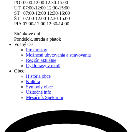
PO 07:00-12:00 12:30-15:00
UT 07:00-12:00 12:30-15:00
ST 07:00-12:00 12:30-16:00
ŠT 07:00-12:00 12:30-15:00
PIA 07:00-12:00 12:30-14:00
Stránkové dni
Pondelok, streda a piatok
Voľný čas
Pre turistov
Možnosti ubytovania a stravovania
Región aktuálne
Cyklotrasy v okolí
Obec
História obce
Kultúra
Symboly obce
Užitočné info
Mesačník Spektrum