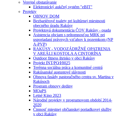
Verejné obstarávanie
Elektronický aukčný systém "eBIT"
Projekty
OBNOV DOM
Bezbariérové toalety pri kultúrnej miestnosti
obecného úradu Rakúsy
Projektová dokumentácia ČOV Rakúsy - osada
Asistencia obciam s prítomnosťou MRK pri
usporiadaní právnych vzťahov k pozemkom (NP
A-PVP)
RAKÚSY - VODOZÁDRŽNÉ OPATRENIA
V AREÁLI KOSTOLA A CINTORÍNA
Outdoor fitness ihrisko v obci Rakúsy
Projekt INT⁄PO⁄I⁄0025
Terénna sociálna práca a komunitné centrá
Rakúsanské augustové slávnosti
Obnova fasády pastoračného centra sv. Martina v
Rakúsoch
Program obnovy dediny
MOaPS
Letné Kino 2023
Národné projekty v programovom období 2014-
2020
Činnosť miestnej občianskej poriadkovej služby
v obci Rakúsy