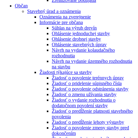
Zrealizované podujatia
Občan
Stavebný úrad a oznámenia
Oznámenia na zverejnenie
Informácie pre občana
Súhlas na výrub drevín
Ohlásenie jednoduchej stavby
Ohlásenie drobnej stavby
Ohlásenie stavebných úprav
Návrh na vydanie kolaudačného
rozhodnutia
Návrh na vydanie územného rozhodnutia
na stavbu
Žiadosti týkajúce sa stavby
Žiadosť o povolenie terénnych úprav
Žiadosť o pridelenie súpisného čísla
Žiadosť o povolenie odstránenia stavby
Žiadosť o zmenu užívania stavby
Žiadosť o vydanie rozhodnutia o
dodatočnom povolení stavby
Žiadosť o predĺženie platnosti stavebného
povolenia
Žiadosť o predĺženie lehoty výstavby
Žiadosť o povolenie zmeny stavby pred
dokončením