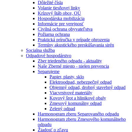
Dôležité čísla
Volanie tiesňovej linky
Krízový štáb obce, OÚ
Hospodárska mobilizácia
Informácie pre verejnosť
Civilná ochrana obyvateľstva
Požiarna ochrana
Praktická príručka v prípade ohrozenia
Termíny akustického preskúšavania sirén
Socialna služba
Odpadové hospodárstvo
Zber triedeného odpadu - aktuality
Naše Zberné miesto - nielen prevencia
Separujeme
Papier, plasty, sklo
Elektroodpad, nebezpečný odpad
Objemný odpad, drobný stavebný odpad
Viacvrstvové materiály
Kovový šrot a hlinikové obaly
Zmesový komunálny odpad
Zelený odpad
Harmonogram zberu Separovaného odpadu
Harmonogram zberu Zmesového komunálneho
odpadu
Žiadosť o zľavu