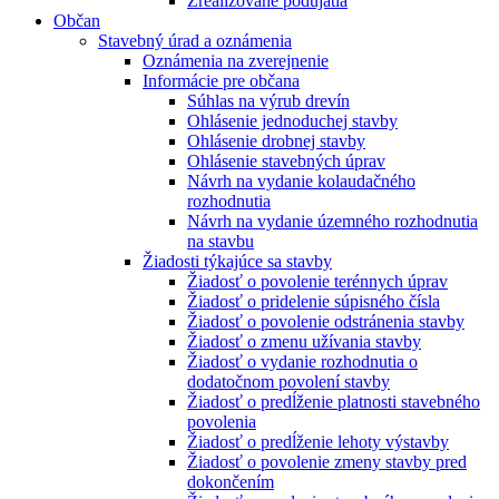
Zrealizované podujatia
Občan
Stavebný úrad a oznámenia
Oznámenia na zverejnenie
Informácie pre občana
Súhlas na výrub drevín
Ohlásenie jednoduchej stavby
Ohlásenie drobnej stavby
Ohlásenie stavebných úprav
Návrh na vydanie kolaudačného
rozhodnutia
Návrh na vydanie územného rozhodnutia
na stavbu
Žiadosti týkajúce sa stavby
Žiadosť o povolenie terénnych úprav
Žiadosť o pridelenie súpisného čísla
Žiadosť o povolenie odstránenia stavby
Žiadosť o zmenu užívania stavby
Žiadosť o vydanie rozhodnutia o
dodatočnom povolení stavby
Žiadosť o predĺženie platnosti stavebného
povolenia
Žiadosť o predĺženie lehoty výstavby
Žiadosť o povolenie zmeny stavby pred
dokončením