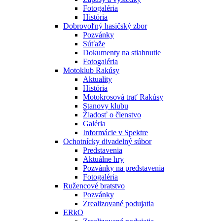
Fotogaléria
História
Dobrovoľný hasičský zbor
Pozvánky
Súťaže
Dokumenty na stiahnutie
Fotogaléria
Motoklub Rakúsy
Aktuality
História
Motokrosová trať Rakúsy
Stanovy klubu
Žiadosť o členstvo
Galéria
Informácie v Spektre
Ochotnícky divadelný súbor
Predstavenia
Aktuálne hry
Pozvánky na predstavenia
Fotogaléria
Ružencové bratstvo
Pozvánky
Zrealizované podujatia
ERkO