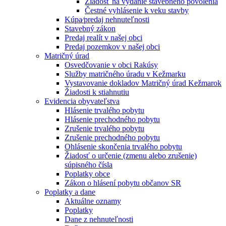
Žiadosť na vydanie stavebného povolenia
Čestné vyhlásenie k veku stavby
Kúpa⁄predaj nehnuteľnosti
Stavebný zákon
Predaj realít v našej obci
Predaj pozemkov v našej obci
Matričný úrad
Osvedčovanie v obci Rakúsy
Služby matričného úradu v Kežmarku
Vystavovanie dokladov Matričný úrad Kežmarok
Žiadosti k stiahnutiu
Evidencia obyvateľstva
Hlásenie trvalého pobytu
Hlásenie prechodného pobytu
Zrušenie trvalého pobytu
Zrušenie prechodného pobytu
Ohlásenie skončenia trvalého pobytu
Žiadosť o určenie (zmenu alebo zrušenie)
súpisného čísla
Poplatky obce
Zákon o hlásení pobytu občanov SR
Poplatky a dane
Aktuálne oznamy
Poplatky
Dane z nehnuteľnosti