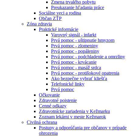
Zmena trvalého pobytu
Preukazanie hľadania práce
Sociálne veci a rodina
Občan ZŤP
Zóna zdravia
Praktické informácie
Varovný signál - infarkt
Prvá pomoc - uštipnutie hmyzom
Prvá pomoc - zlomeniny
Prvá pomoc - popáleniny
Prvá pomoc - podchladenie a omrzliny
Prvá pomoc - krvácanie
Prvá pomoc - masáž srdca
Prvá pomoc - protišokové opatrenia
Ako bezpečne vybrať kliešťa
Telefonické linky
Prvá pomoc
Očkovanie
Zdravotné poistenie
Cenné odkazy
Zdravotnícke zariadenia v Kežmarku
Zoznam lekárni v meste Kežmarok
Civilná ochrana
Postupy a odporúčania pre občanov v prípade
ohrozenia