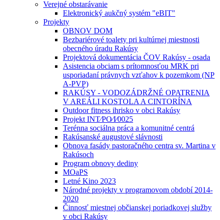
Verejné obstarávanie
Elektronický aukčný systém "eBIT"
Projekty
OBNOV DOM
Bezbariérové toalety pri kultúrnej miestnosti
obecného úradu Rakúsy
Projektová dokumentácia ČOV Rakúsy - osada
Asistencia obciam s prítomnosťou MRK pri
usporiadaní právnych vzťahov k pozemkom (NP
A-PVP)
RAKÚSY - VODOZÁDRŽNÉ OPATRENIA
V AREÁLI KOSTOLA A CINTORÍNA
Outdoor fitness ihrisko v obci Rakúsy
Projekt INT⁄PO⁄I⁄0025
Terénna sociálna práca a komunitné centrá
Rakúsanské augustové slávnosti
Obnova fasády pastoračného centra sv. Martina v
Rakúsoch
Program obnovy dediny
MOaPS
Letné Kino 2023
Národné projekty v programovom období 2014-
2020
Činnosť miestnej občianskej poriadkovej služby
v obci Rakúsy