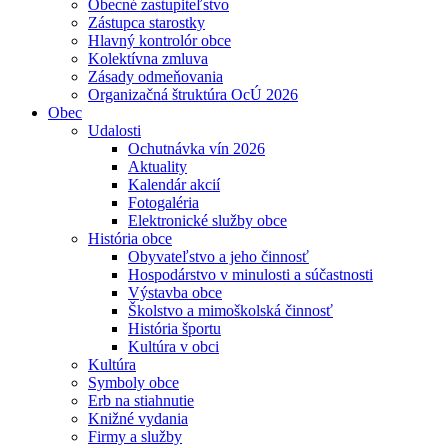
Obecné zastupiteľstvo
Zástupca starostky
Hlavný kontrolór obce
Kolektívna zmluva
Zásady odmeňovania
Organizačná štruktúra OcÚ 2026
Obec
Udalosti
Ochutnávka vín 2026
Aktuality
Kalendár akcií
Fotogaléria
Elektronické služby obce
História obce
Obyvateľstvo a jeho činnosť
Hospodárstvo v minulosti a súčastnosti
Výstavba obce
Školstvo a mimoškolská činnosť
História športu
Kultúra v obci
Kultúra
Symboly obce
Erb na stiahnutie
Knižné vydania
Firmy a služby