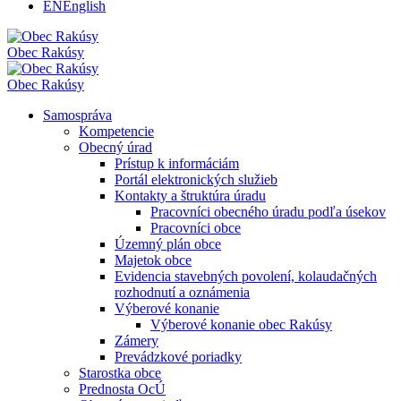
EN
English
Obec
Rakúsy
Obec
Rakúsy
Samospráva
Kompetencie
Obecný úrad
Prístup k informáciám
Portál elektronických služieb
Kontakty a štruktúra úradu
Pracovníci obecného úradu podľa úsekov
Pracovníci obce
Územný plán obce
Majetok obce
Evidencia stavebných povolení, kolaudačných
rozhodnutí a oznámenia
Výberové konanie
Výberové konanie obec Rakúsy
Zámery
Prevádzkové poriadky
Starostka obce
Prednosta OcÚ