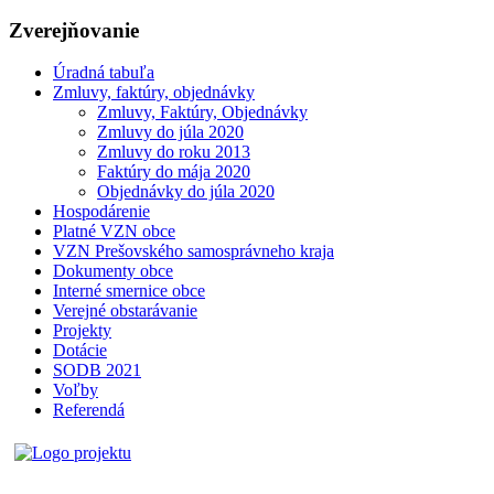
Zverejňovanie
Úradná tabuľa
Zmluvy, faktúry, objednávky
Zmluvy, Faktúry, Objednávky
Zmluvy do júla 2020
Zmluvy do roku 2013
Faktúry do mája 2020
Objednávky do júla 2020
Hospodárenie
Platné VZN obce
VZN Prešovského samosprávneho kraja
Dokumenty obce
Interné smernice obce
Verejné obstarávanie
Projekty
Dotácie
SODB 2021
Voľby
Referendá