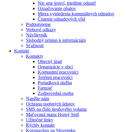
Nie sme leniví, triedíme odpad!
Označovanie obalov
Miera vytriedenia komunálnych odpadov
Čistenie odpadových vôd
Podporujeme
Webové odkazy
Návštevník
Slobodný prístup k informáciám
Sťažnosti
Kontakt
Kontakty
Obecný úrad
Organizácie v obci
Komunitní pracovníci
Terénni pracovníci
Poriadková služba
Farnosť
Zodpovedná osoba
Napíšte nám
Ochrana osobných údajov
SMS na číslo tiesňového volania
Maľovaná mapa Horný Spiš
Užitočné linky
Rýchly kontakt
Koronavírus na Slovensku