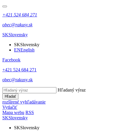
+421 524 684 271
obec@rakusy.sk
SK
Slovensky
SK
Slovensky
EN
English
Facebook
+421 524 684 271
obec@rakusy.sk
Hľadaný výraz
Hľadať
rozšírené vyhľadávanie
Vytlačiť
Mapa webu
RSS
SK
Slovensky
SK
Slovensky