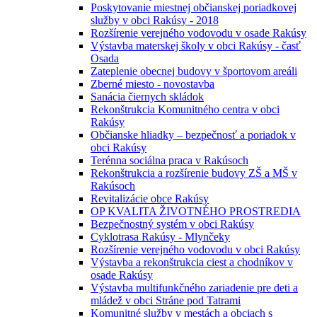
Poskytovanie miestnej občianskej poriadkovej
služby v obci Rakúsy - 2018
Rozšírenie verejného vodovodu v osade Rakúsy
Výstavba materskej školy v obci Rakúsy - časť
Osada
Zateplenie obecnej budovy v športovom areáli
Zberné miesto - novostavba
Sanácia čiernych skládok
Rekonštrukcia Komunitného centra v obci
Rakúsy
Občianske hliadky – bezpečnosť a poriadok v
obci Rakúsy
Terénna sociálna praca v Rakúsoch
Rekonštrukcia a rozšírenie budovy ZŠ a MŠ v
Rakúsoch
Revitalizácie obce Rakúsy
OP KVALITA ŽIVOTNÉHO PROSTREDIA
Bezpečnostný systém v obci Rakúsy
Cyklotrasa Rakúsy - Mlynčeky
Rozšírenie verejného vodovodu v obci Rakúsy
Výstavba a rekonštrukcia ciest a chodníkov v
osade Rakúsy
Výstavba multifunkčného zariadenie pre deti a
mládež v obci Stráne pod Tatrami
Komunitné služby v mestách a obciach s