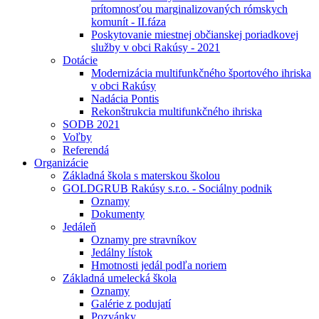
prítomnosťou marginalizovaných rómskych
komunít - II.fáza
Poskytovanie miestnej občianskej poriadkovej
služby v obci Rakúsy - 2021
Dotácie
Modernizácia multifunkčného športového ihriska
v obci Rakúsy
Nadácia Pontis
Rekonštrukcia multifunkčného ihriska
SODB 2021
Voľby
Referendá
Organizácie
Základná škola s materskou školou
GOLDGRUB Rakúsy s.r.o. - Sociálny podnik
Oznamy
Dokumenty
Jedáleň
Oznamy pre stravníkov
Jedálny lístok
Hmotnosti jedál podľa noriem
Základná umelecká škola
Oznamy
Galérie z podujatí
Pozvánky