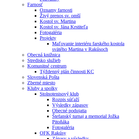
Farnosť
Oznamy farnosti
Živý prenos sv. omší
Kostol sv. Martina
Kostol sv. Jána Krstiteľa
Fotogaléria
Projekty
Maľovanie interiéru farského kostola
svätého Martina v Rakúsoch
Obecná knižnica
Stredisko služieb
Komunitné centrum
Týždenný plán činnosti KC
Slovenská Pošta
Zberné miesto
Kluby a spolky
Stolnotenisový klub
Rozpis súťaží
Výsledky zápasov
Obecné podujatia
Štefanský turnaj a memorial Jožka
Pitoňáka
Fotogaléria
OFK Rakúsy
Zápasy a výsledky