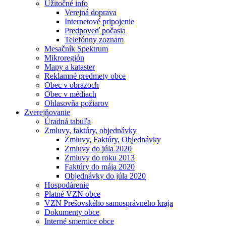
Užitočné info
Verejná doprava
Internetové pripojenie
Predpoveď počasia
Telefónny zoznam
Mesačník Spektrum
Mikroregión
Mapy a kataster
Reklamné predmety obce
Obec v obrazoch
Obec v médiach
Ohlasovňa požiarov
Zverejňovanie
Úradná tabuľa
Zmluvy, faktúry, objednávky
Zmluvy, Faktúry, Objednávky
Zmluvy do júla 2020
Zmluvy do roku 2013
Faktúry do mája 2020
Objednávky do júla 2020
Hospodárenie
Platné VZN obce
VZN Prešovského samosprávneho kraja
Dokumenty obce
Interné smernice obce