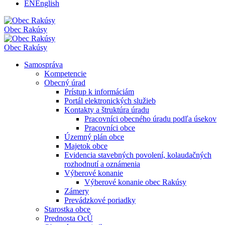
EN
English
Obec
Rakúsy
Obec
Rakúsy
Samospráva
Kompetencie
Obecný úrad
Prístup k informáciám
Portál elektronických služieb
Kontakty a štruktúra úradu
Pracovníci obecného úradu podľa úsekov
Pracovníci obce
Územný plán obce
Majetok obce
Evidencia stavebných povolení, kolaudačných
rozhodnutí a oznámenia
Výberové konanie
Výberové konanie obec Rakúsy
Zámery
Prevádzkové poriadky
Starostka obce
Prednosta OcÚ