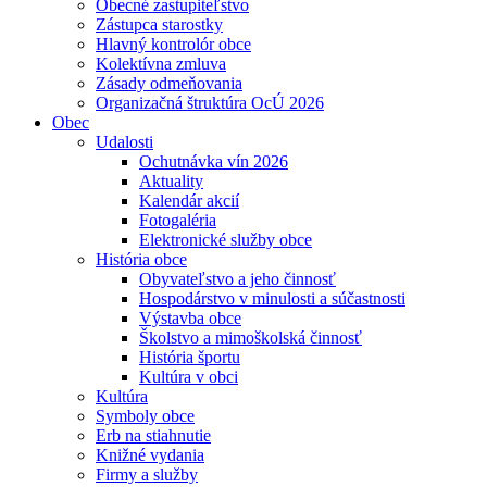
Obecné zastupiteľstvo
Zástupca starostky
Hlavný kontrolór obce
Kolektívna zmluva
Zásady odmeňovania
Organizačná štruktúra OcÚ 2026
Obec
Udalosti
Ochutnávka vín 2026
Aktuality
Kalendár akcií
Fotogaléria
Elektronické služby obce
História obce
Obyvateľstvo a jeho činnosť
Hospodárstvo v minulosti a súčastnosti
Výstavba obce
Školstvo a mimoškolská činnosť
História športu
Kultúra v obci
Kultúra
Symboly obce
Erb na stiahnutie
Knižné vydania
Firmy a služby