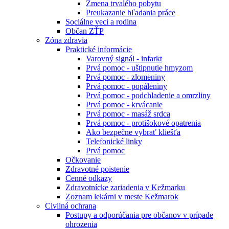
Zmena trvalého pobytu
Preukazanie hľadania práce
Sociálne veci a rodina
Občan ZŤP
Zóna zdravia
Praktické informácie
Varovný signál - infarkt
Prvá pomoc - uštipnutie hmyzom
Prvá pomoc - zlomeniny
Prvá pomoc - popáleniny
Prvá pomoc - podchladenie a omrzliny
Prvá pomoc - krvácanie
Prvá pomoc - masáž srdca
Prvá pomoc - protišokové opatrenia
Ako bezpečne vybrať kliešťa
Telefonické linky
Prvá pomoc
Očkovanie
Zdravotné poistenie
Cenné odkazy
Zdravotnícke zariadenia v Kežmarku
Zoznam lekárni v meste Kežmarok
Civilná ochrana
Postupy a odporúčania pre občanov v prípade
ohrozenia