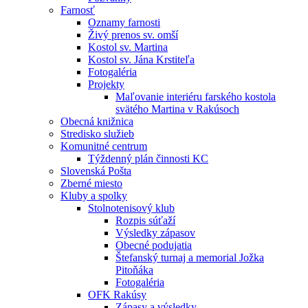
Farnosť
Oznamy farnosti
Živý prenos sv. omší
Kostol sv. Martina
Kostol sv. Jána Krstiteľa
Fotogaléria
Projekty
Maľovanie interiéru farského kostola
svätého Martina v Rakúsoch
Obecná knižnica
Stredisko služieb
Komunitné centrum
Týždenný plán činnosti KC
Slovenská Pošta
Zberné miesto
Kluby a spolky
Stolnotenisový klub
Rozpis súťaží
Výsledky zápasov
Obecné podujatia
Štefanský turnaj a memorial Jožka
Pitoňáka
Fotogaléria
OFK Rakúsy
Zápasy a výsledky