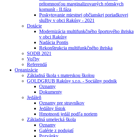
prítomnosťou marginalizovaných rómskych
komunít - II.fáza
Poskytovanie miestnej občianskej poriadkovej
služby v obci Rakúsy - 2021
Dotácie
Modernizácia multifunkčného športového ihriska
v obci Rakúsy
Nadácia Pontis
Rekonštrukcia multifunkčného ihriska
SODB 2021
Voľby
Referendá
Organizácie
Základná škola s materskou školou
GOLDGRUB Rakúsy s.r.o. - Sociálny podnik
Oznamy
Dokumenty
Jedáleň
Oznamy pre stravníkov
Jedálny lístok
Hmotnosti jedál podľa noriem
Základná umelecká škola
Oznamy
Galérie z podujatí
Pozvánky