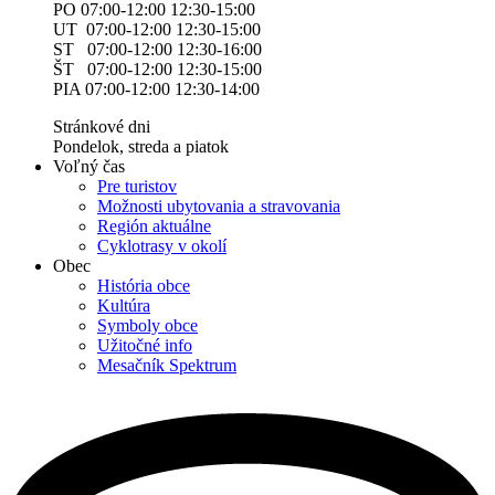
PO 07:00-12:00 12:30-15:00
UT 07:00-12:00 12:30-15:00
ST 07:00-12:00 12:30-16:00
ŠT 07:00-12:00 12:30-15:00
PIA 07:00-12:00 12:30-14:00
Stránkové dni
Pondelok, streda a piatok
Voľný čas
Pre turistov
Možnosti ubytovania a stravovania
Región aktuálne
Cyklotrasy v okolí
Obec
História obce
Kultúra
Symboly obce
Užitočné info
Mesačník Spektrum