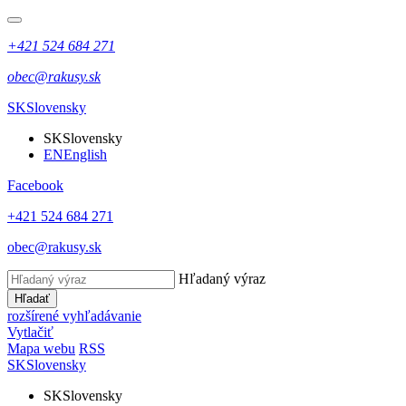
+421 524 684 271
obec@rakusy.sk
SK
Slovensky
SK
Slovensky
EN
English
Facebook
+421 524 684 271
obec@rakusy.sk
Hľadaný výraz
Hľadať
rozšírené vyhľadávanie
Vytlačiť
Mapa webu
RSS
SK
Slovensky
SK
Slovensky