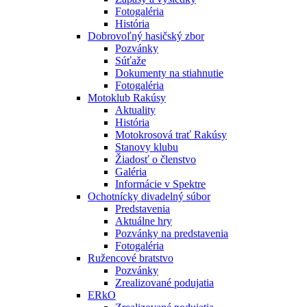
Fotogaléria
História
Dobrovoľný hasičský zbor
Pozvánky
Súťaže
Dokumenty na stiahnutie
Fotogaléria
Motoklub Rakúsy
Aktuality
História
Motokrosová trať Rakúsy
Stanovy klubu
Žiadosť o členstvo
Galéria
Informácie v Spektre
Ochotnícky divadelný súbor
Predstavenia
Aktuálne hry
Pozvánky na predstavenia
Fotogaléria
Ružencové bratstvo
Pozvánky
Zrealizované podujatia
ERkO