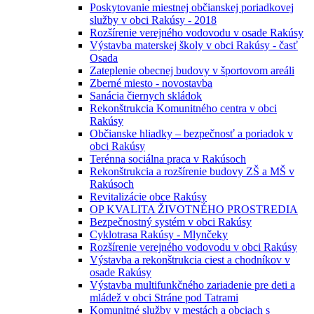
Poskytovanie miestnej občianskej poriadkovej
služby v obci Rakúsy - 2018
Rozšírenie verejného vodovodu v osade Rakúsy
Výstavba materskej školy v obci Rakúsy - časť
Osada
Zateplenie obecnej budovy v športovom areáli
Zberné miesto - novostavba
Sanácia čiernych skládok
Rekonštrukcia Komunitného centra v obci
Rakúsy
Občianske hliadky – bezpečnosť a poriadok v
obci Rakúsy
Terénna sociálna praca v Rakúsoch
Rekonštrukcia a rozšírenie budovy ZŠ a MŠ v
Rakúsoch
Revitalizácie obce Rakúsy
OP KVALITA ŽIVOTNÉHO PROSTREDIA
Bezpečnostný systém v obci Rakúsy
Cyklotrasa Rakúsy - Mlynčeky
Rozšírenie verejného vodovodu v obci Rakúsy
Výstavba a rekonštrukcia ciest a chodníkov v
osade Rakúsy
Výstavba multifunkčného zariadenie pre deti a
mládež v obci Stráne pod Tatrami
Komunitné služby v mestách a obciach s