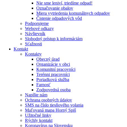
Nie sme leniví, triedíme odpad!
Označovanie obalov
Miera vytriedenia komunálnych odpadov
Čistenie odpadových vôd
Podporujeme
Webové odkazy
Návštevník
Slobodný prístup k informáciám
Sťažnosti
Kontakt
Kontakty
Obecný úrad
Organizácie v obci
Komunitní pracovníci
Terénni pracovníci
Poriadková služba
Farnosť
Zodpovedná osoba
Napíšte nám
Ochrana osobných údajov
SMS na číslo tiesňového volania
Maľovaná mapa Horný Spiš
Užitočné linky
Rýchly kontakt
Koronavírus na Slovensku