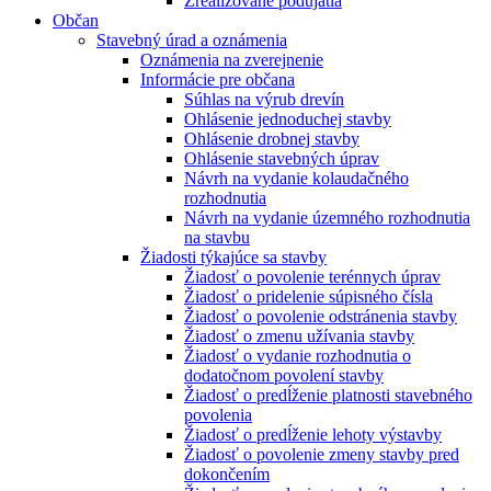
Zrealizované podujatia
Občan
Stavebný úrad a oznámenia
Oznámenia na zverejnenie
Informácie pre občana
Súhlas na výrub drevín
Ohlásenie jednoduchej stavby
Ohlásenie drobnej stavby
Ohlásenie stavebných úprav
Návrh na vydanie kolaudačného
rozhodnutia
Návrh na vydanie územného rozhodnutia
na stavbu
Žiadosti týkajúce sa stavby
Žiadosť o povolenie terénnych úprav
Žiadosť o pridelenie súpisného čísla
Žiadosť o povolenie odstránenia stavby
Žiadosť o zmenu užívania stavby
Žiadosť o vydanie rozhodnutia o
dodatočnom povolení stavby
Žiadosť o predĺženie platnosti stavebného
povolenia
Žiadosť o predĺženie lehoty výstavby
Žiadosť o povolenie zmeny stavby pred
dokončením