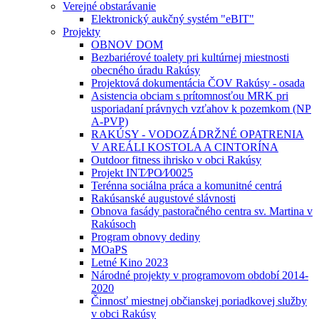
Verejné obstarávanie
Elektronický aukčný systém "eBIT"
Projekty
OBNOV DOM
Bezbariérové toalety pri kultúrnej miestnosti
obecného úradu Rakúsy
Projektová dokumentácia ČOV Rakúsy - osada
Asistencia obciam s prítomnosťou MRK pri
usporiadaní právnych vzťahov k pozemkom (NP
A-PVP)
RAKÚSY - VODOZÁDRŽNÉ OPATRENIA
V AREÁLI KOSTOLA A CINTORÍNA
Outdoor fitness ihrisko v obci Rakúsy
Projekt INT⁄PO⁄I⁄0025
Terénna sociálna práca a komunitné centrá
Rakúsanské augustové slávnosti
Obnova fasády pastoračného centra sv. Martina v
Rakúsoch
Program obnovy dediny
MOaPS
Letné Kino 2023
Národné projekty v programovom období 2014-
2020
Činnosť miestnej občianskej poriadkovej služby
v obci Rakúsy