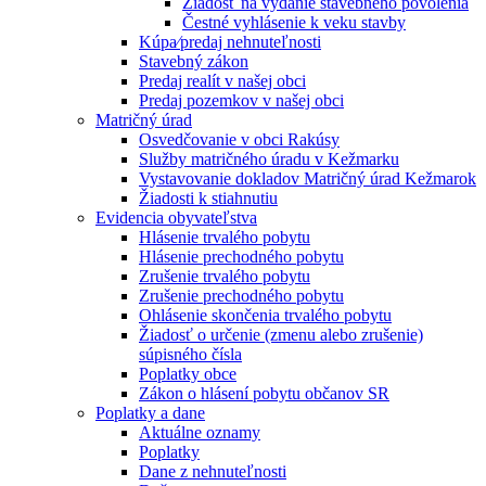
Žiadosť na vydanie stavebného povolenia
Čestné vyhlásenie k veku stavby
Kúpa⁄predaj nehnuteľnosti
Stavebný zákon
Predaj realít v našej obci
Predaj pozemkov v našej obci
Matričný úrad
Osvedčovanie v obci Rakúsy
Služby matričného úradu v Kežmarku
Vystavovanie dokladov Matričný úrad Kežmarok
Žiadosti k stiahnutiu
Evidencia obyvateľstva
Hlásenie trvalého pobytu
Hlásenie prechodného pobytu
Zrušenie trvalého pobytu
Zrušenie prechodného pobytu
Ohlásenie skončenia trvalého pobytu
Žiadosť o určenie (zmenu alebo zrušenie)
súpisného čísla
Poplatky obce
Zákon o hlásení pobytu občanov SR
Poplatky a dane
Aktuálne oznamy
Poplatky
Dane z nehnuteľnosti