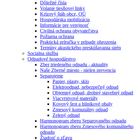
Dôležité čísla
Volanie tiesňovej linky
Krízový štáb obce, OÚ
Hospodárska mobilizácia
Informácie pre verejnosť
Civilná ochrana obyvateľstva
Požiarna ochrana
Praktická príručka v prípade ohrozenia
Termíny akustického preskúšavania sirén
Socialna služba
Odpadové hospodárstvo
Zber triedeného odpadu - aktuality
Naše Zberné miesto - nielen prevencia
Separujeme
Papier, plasty, sklo
Elektroodpad, nebezpečný odpad
Objemný odpad, drobný stavebný odpad
Viacvrstvové materiály
Kovový šrot a hlinikové obaly
Zmesový komunálny odpad
Zelený odpad
Harmonogram zberu Separovaného odpadu
Harmonogram zberu Zmesového komunálneho
odpadu
Žiadosť o zľavu