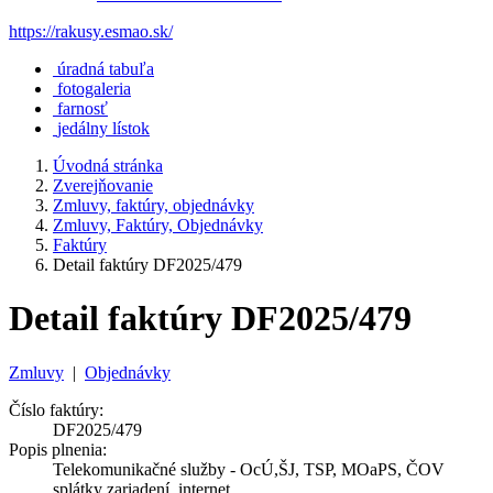
https://rakusy.esmao.sk/
úradná tabuľa
fotogaleria
farnosť
jedálny lístok
Úvodná stránka
Zverejňovanie
Zmluvy, faktúry, objednávky
Zmluvy, Faktúry, Objednávky
Faktúry
Detail faktúry DF2025/479
Detail faktúry DF2025/479
Zmluvy
|
Objednávky
Číslo faktúry:
DF2025/479
Popis plnenia:
Telekomunikačné služby - OcÚ,ŠJ, TSP, MOaPS, ČOV
splátky zariadení, internet