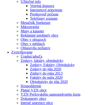
Užitočné info
Verejná doprava
Internetové pripojenie
Predpoveď počasia
Telefónny zoznam
Mesačník Spektrum
Mikroregión
Mapy a kataster
Reklamné predmety obce
Obec v obrazoch
Obec v médiach
Ohlasovňa požiarov
Zverejňovanie
Úradná tabuľa
Zmluvy, faktúry, objednávky
Zmluvy, Faktúry, Objednávky
Zmluvy do júla 2020
Zmluvy do roku 2013
Faktúry do mája 2020
Objednávky do júla 2020
Hospodárenie
Platné VZN obce
VZN Prešovského samosprávneho kraja
Dokumenty obce
Interné smernice obce