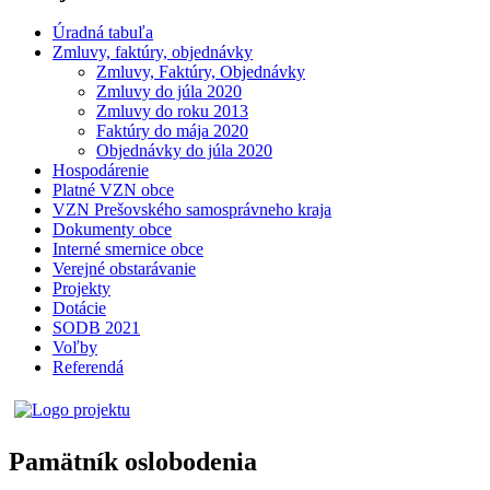
Úradná tabuľa
Zmluvy, faktúry, objednávky
Zmluvy, Faktúry, Objednávky
Zmluvy do júla 2020
Zmluvy do roku 2013
Faktúry do mája 2020
Objednávky do júla 2020
Hospodárenie
Platné VZN obce
VZN Prešovského samosprávneho kraja
Dokumenty obce
Interné smernice obce
Verejné obstarávanie
Projekty
Dotácie
SODB 2021
Voľby
Referendá
Pamätník oslobodenia