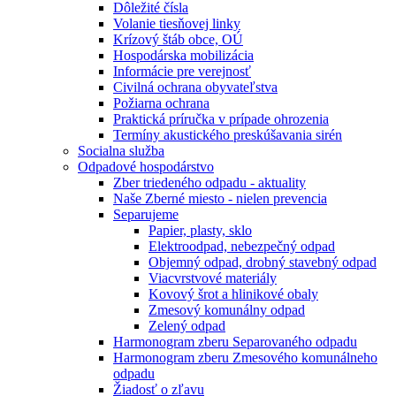
Dôležité čísla
Volanie tiesňovej linky
Krízový štáb obce, OÚ
Hospodárska mobilizácia
Informácie pre verejnosť
Civilná ochrana obyvateľstva
Požiarna ochrana
Praktická príručka v prípade ohrozenia
Termíny akustického preskúšavania sirén
Socialna služba
Odpadové hospodárstvo
Zber triedeného odpadu - aktuality
Naše Zberné miesto - nielen prevencia
Separujeme
Papier, plasty, sklo
Elektroodpad, nebezpečný odpad
Objemný odpad, drobný stavebný odpad
Viacvrstvové materiály
Kovový šrot a hlinikové obaly
Zmesový komunálny odpad
Zelený odpad
Harmonogram zberu Separovaného odpadu
Harmonogram zberu Zmesového komunálneho
odpadu
Žiadosť o zľavu