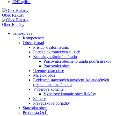
EN
English
Obec
Rakúsy
Obec
Rakúsy
Samospráva
Kompetencie
Obecný úrad
Prístup k informáciám
Portál elektronických služieb
Kontakty a štruktúra úradu
Pracovníci obecného úradu podľa úsekov
Pracovníci obce
Územný plán obce
Majetok obce
Evidencia stavebných povolení, kolaudačných
rozhodnutí a oznámenia
Výberové konanie
Výberové konanie obec Rakúsy
Zámery
Prevádzkové poriadky
Starostka obce
Prednosta OcÚ