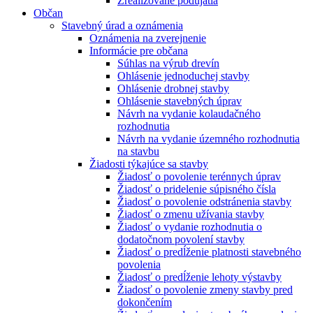
Zrealizované podujatia
Občan
Stavebný úrad a oznámenia
Oznámenia na zverejnenie
Informácie pre občana
Súhlas na výrub drevín
Ohlásenie jednoduchej stavby
Ohlásenie drobnej stavby
Ohlásenie stavebných úprav
Návrh na vydanie kolaudačného
rozhodnutia
Návrh na vydanie územného rozhodnutia
na stavbu
Žiadosti týkajúce sa stavby
Žiadosť o povolenie terénnych úprav
Žiadosť o pridelenie súpisného čísla
Žiadosť o povolenie odstránenia stavby
Žiadosť o zmenu užívania stavby
Žiadosť o vydanie rozhodnutia o
dodatočnom povolení stavby
Žiadosť o predĺženie platnosti stavebného
povolenia
Žiadosť o predĺženie lehoty výstavby
Žiadosť o povolenie zmeny stavby pred
dokončením