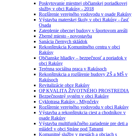
Poskytovanie miestnej občianskej poriadkovej
služby v obci Rakúsy - 2018
Rozšírenie verejného vodovodu v osade Rakúsy
Výstavba materskej školy v obci Rakúsy - časť
Osada
Zateplenie obecnej budovy v športovom areáli
Zberné miesto - novostavba
Sanácia čiernych skládok
Rekonštrukcia Komunitného centra v obci
Rakúsy
Občianske hliadky – bezpečnosť a poriadok v
obci Rakúsy
Terénna sociálna praca v Rakúsoch
Rekonštrukcia a rozšírenie budovy ZŠ a MŠ v
Rakúsoch
Revitalizácie obce Rakúsy
OP KVALITA ŽIVOTNÉHO PROSTREDIA
Bezpečnostný systém v obci Rakúsy
Cyklotrasa Rakúsy - Mlynčeky
Rozšírenie verejného vodovodu v obci Rakúsy
Výstavba a rekonštrukcia ciest a chodníkov v
osade Rakúsy
Výstavba multifunkčného zariadenie pre deti a
mládež v obci Stráne pod Tatrami
Komunitné služby v mestách a obciach s