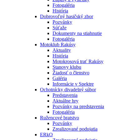
Fotogaléria
História
Dobrovoľný hasičský zbor
Pozvánky
Súťaže
Dokumenty na stiahnutie
Fotogaléria
Motoklub Rakúsy
Aktuality
História
Motokrosová trať Rakúsy
Stanovy klubu
Žiadosť o členstvo
Galéria
Informácie v Spektre
Ochotnícky divadelný súbor
Predstavenia
Aktuálne hry
Pozvánky na predstavenia
Fotogaléria
Ružencové bratstvo
Pozvánky
Zrealizované podujatia
ERkO