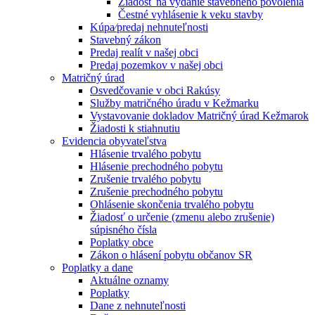
Žiadosť na vydanie stavebného povolenia
Čestné vyhlásenie k veku stavby
Kúpa⁄predaj nehnuteľnosti
Stavebný zákon
Predaj realít v našej obci
Predaj pozemkov v našej obci
Matričný úrad
Osvedčovanie v obci Rakúsy
Služby matričného úradu v Kežmarku
Vystavovanie dokladov Matričný úrad Kežmarok
Žiadosti k stiahnutiu
Evidencia obyvateľstva
Hlásenie trvalého pobytu
Hlásenie prechodného pobytu
Zrušenie trvalého pobytu
Zrušenie prechodného pobytu
Ohlásenie skončenia trvalého pobytu
Žiadosť o určenie (zmenu alebo zrušenie)
súpisného čísla
Poplatky obce
Zákon o hlásení pobytu občanov SR
Poplatky a dane
Aktuálne oznamy
Poplatky
Dane z nehnuteľnosti