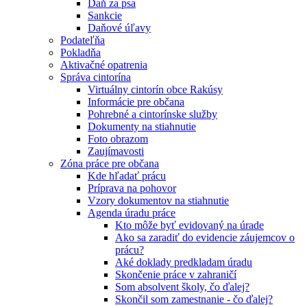
Daň za psa
Sankcie
Daňové úľavy
Podateľňa
Pokladňa
Aktivačné opatrenia
Správa cintorína
Virtuálny cintorín obce Rakúsy
Informácie pre občana
Pohrebné a cintorínske služby
Dokumenty na stiahnutie
Foto obrazom
Zaujímavosti
Zóna práce pre občana
Kde hľadať prácu
Príprava na pohovor
Vzory dokumentov na stiahnutie
Agenda úradu práce
Kto môže byť evidovaný na úrade
Ako sa zaradiť do evidencie záujemcov o
prácu?
Aké doklady predkladam úradu
Skončenie práce v zahraničí
Som absolvent školy, čo ďalej?
Skončil som zamestnanie - čo ďalej?