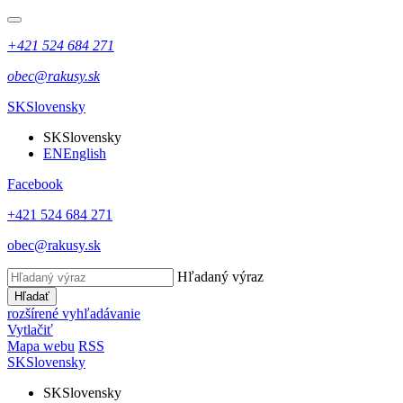
+421 524 684 271
obec@rakusy.sk
SK
Slovensky
SK
Slovensky
EN
English
Facebook
+421 524 684 271
obec@rakusy.sk
Hľadaný výraz
Hľadať
rozšírené vyhľadávanie
Vytlačiť
Mapa webu
RSS
SK
Slovensky
SK
Slovensky