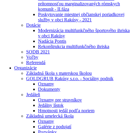
prítomnosťou marginalizovaných rómskych
komunít - II.fáza
Poskytovanie miestnej občianskej poriadkovej
služby v obci Rakúsy - 2021
Dotácie
Modernizácia multifunkčného športového ihriska
v obci Rakúsy
Nadácia Pontis
Rekonštrukcia multifunkčného ihriska
SODB 2021
Voľby
Referendá
Organizácie
Základná škola s materskou školou
GOLDGRUB Rakúsy s.r.o. - Sociálny podnik
Oznamy
Dokumenty
Jedáleň
Oznamy pre stravníkov
Jedálny lístok
Hmotnosti jedál podľa noriem
Základná umelecká škola
Oznamy
Galérie z podujatí
Pozvánky