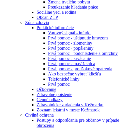
Zmena trvalého pobytu
Preukazanie hľadania práce
Sociálne veci a rodina
Občan ZŤP
Zóna zdravia
Praktické informácie
Varovný signál - infarkt
Prvá pomoc - uštipnutie hmyzom
Prvá pomoc - zlomeniny
Prvá pomoc - popáleniny
Prvá pomoc - podchladenie a omrzliny
Prvá pomoc - krvácanie
Prvá pomoc - masáž srdca
Prvá pomoc - protišokové opatrenia
Ako bezpečne vybrať kliešťa
Telefonické linky
Prvá pomoc
Očkovanie
Zdravotné poistenie
Cenné odkazy
Zdravotnícke zariadenia v Kežmarku
Zoznam lekárni v meste Kežmarok
Civilná ochrana
Postupy a odporúčania pre občanov v prípade
ohrozenia