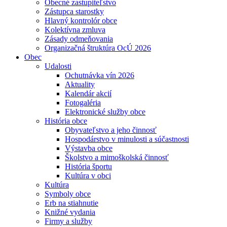
Obecné zastupiteľstvo
Zástupca starostky
Hlavný kontrolór obce
Kolektívna zmluva
Zásady odmeňovania
Organizačná štruktúra OcÚ 2026
Obec
Udalosti
Ochutnávka vín 2026
Aktuality
Kalendár akcií
Fotogaléria
Elektronické služby obce
História obce
Obyvateľstvo a jeho činnosť
Hospodárstvo v minulosti a súčastnosti
Výstavba obce
Školstvo a mimoškolská činnosť
História športu
Kultúra v obci
Kultúra
Symboly obce
Erb na stiahnutie
Knižné vydania
Firmy a služby