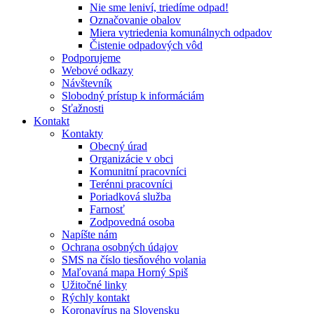
Nie sme leniví, triedíme odpad!
Označovanie obalov
Miera vytriedenia komunálnych odpadov
Čistenie odpadových vôd
Podporujeme
Webové odkazy
Návštevník
Slobodný prístup k informáciám
Sťažnosti
Kontakt
Kontakty
Obecný úrad
Organizácie v obci
Komunitní pracovníci
Terénni pracovníci
Poriadková služba
Farnosť
Zodpovedná osoba
Napíšte nám
Ochrana osobných údajov
SMS na číslo tiesňového volania
Maľovaná mapa Horný Spiš
Užitočné linky
Rýchly kontakt
Koronavírus na Slovensku