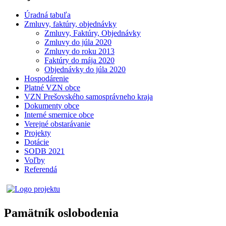
Úradná tabuľa
Zmluvy, faktúry, objednávky
Zmluvy, Faktúry, Objednávky
Zmluvy do júla 2020
Zmluvy do roku 2013
Faktúry do mája 2020
Objednávky do júla 2020
Hospodárenie
Platné VZN obce
VZN Prešovského samosprávneho kraja
Dokumenty obce
Interné smernice obce
Verejné obstarávanie
Projekty
Dotácie
SODB 2021
Voľby
Referendá
Pamätník oslobodenia