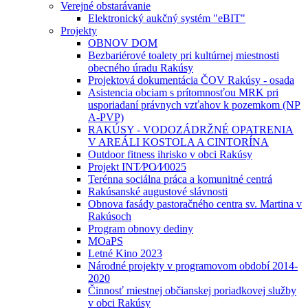
Verejné obstarávanie
Elektronický aukčný systém "eBIT"
Projekty
OBNOV DOM
Bezbariérové toalety pri kultúrnej miestnosti
obecného úradu Rakúsy
Projektová dokumentácia ČOV Rakúsy - osada
Asistencia obciam s prítomnosťou MRK pri
usporiadaní právnych vzťahov k pozemkom (NP
A-PVP)
RAKÚSY - VODOZÁDRŽNÉ OPATRENIA
V AREÁLI KOSTOLA A CINTORÍNA
Outdoor fitness ihrisko v obci Rakúsy
Projekt INT⁄PO⁄I⁄0025
Terénna sociálna práca a komunitné centrá
Rakúsanské augustové slávnosti
Obnova fasády pastoračného centra sv. Martina v
Rakúsoch
Program obnovy dediny
MOaPS
Letné Kino 2023
Národné projekty v programovom období 2014-
2020
Činnosť miestnej občianskej poriadkovej služby
v obci Rakúsy