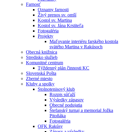
Farnosť
Oznamy farnosti
Živý prenos sv. omší
Kostol sv. Martina
Kostol sv. Jána Krstiteľa
Fotogaléria
Projekty
Maľovanie interiéru farského kostola
svätého Martina v Rakúsoch
Obecná knižnica
Stredisko služieb
Komunitné centrum
Týždenný plán činnosti KC
Slovenská Pošta
Zberné miesto
Kluby a spolky
Stolnotenisový klub
Rozpis súťaží
Výsledky zápasov
Obecné podujatia
Štefanský turnaj a memorial Jožka
Pitoňáka
Fotogaléria
OFK Rakúsy
Zápasy a výsledky