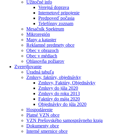
Užitočné info
Verejná doprava
Internetové pripojenie
Predpoveď počasia
Telefónny zoznam
Mesačník Spektrum
Mikroregión
Mapy a kataster
Reklamné predmety obce
Obec v obrazoch
Obec v médiach
Ohlasovňa požiarov
Zverejňovanie
Úradná tabuľa
Zmluvy, faktúry, objednávky
Zmluvy, Faktúry, Objednávky
Zmluvy do júla 2020
Zmluvy do roku 2013
Faktúry do mája 2020
Objednávky do júla 2020
Hospodárenie
Platné VZN obce
VZN Prešovského samosprávneho kraja
Dokumenty obce
Interné smernice obce