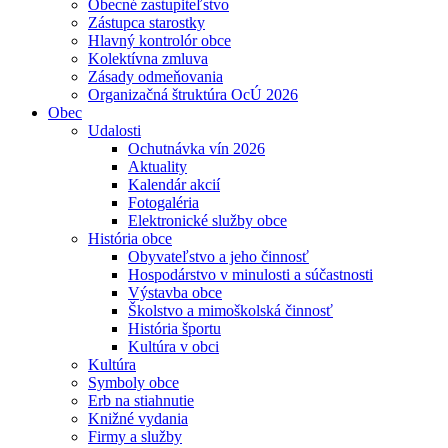
Obecné zastupiteľstvo
Zástupca starostky
Hlavný kontrolór obce
Kolektívna zmluva
Zásady odmeňovania
Organizačná štruktúra OcÚ 2026
Obec
Udalosti
Ochutnávka vín 2026
Aktuality
Kalendár akcií
Fotogaléria
Elektronické služby obce
História obce
Obyvateľstvo a jeho činnosť
Hospodárstvo v minulosti a súčastnosti
Výstavba obce
Školstvo a mimoškolská činnosť
História športu
Kultúra v obci
Kultúra
Symboly obce
Erb na stiahnutie
Knižné vydania
Firmy a služby