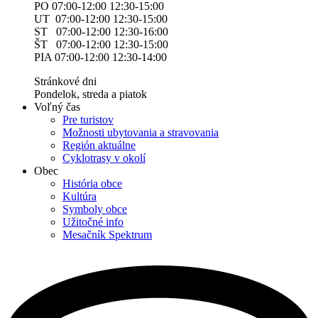
PO 07:00-12:00 12:30-15:00
UT 07:00-12:00 12:30-15:00
ST 07:00-12:00 12:30-16:00
ŠT 07:00-12:00 12:30-15:00
PIA 07:00-12:00 12:30-14:00
Stránkové dni
Pondelok, streda a piatok
Voľný čas
Pre turistov
Možnosti ubytovania a stravovania
Región aktuálne
Cyklotrasy v okolí
Obec
História obce
Kultúra
Symboly obce
Užitočné info
Mesačník Spektrum