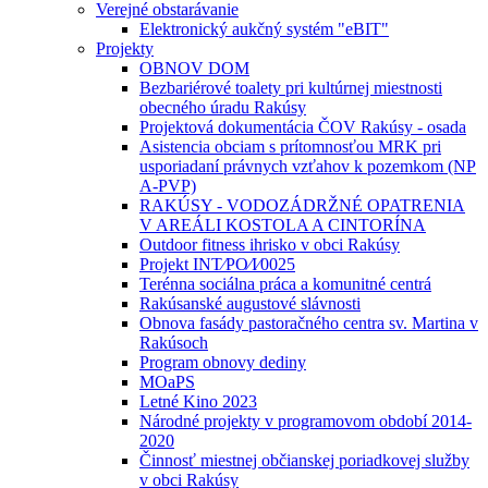
Verejné obstarávanie
Elektronický aukčný systém "eBIT"
Projekty
OBNOV DOM
Bezbariérové toalety pri kultúrnej miestnosti
obecného úradu Rakúsy
Projektová dokumentácia ČOV Rakúsy - osada
Asistencia obciam s prítomnosťou MRK pri
usporiadaní právnych vzťahov k pozemkom (NP
A-PVP)
RAKÚSY - VODOZÁDRŽNÉ OPATRENIA
V AREÁLI KOSTOLA A CINTORÍNA
Outdoor fitness ihrisko v obci Rakúsy
Projekt INT⁄PO⁄I⁄0025
Terénna sociálna práca a komunitné centrá
Rakúsanské augustové slávnosti
Obnova fasády pastoračného centra sv. Martina v
Rakúsoch
Program obnovy dediny
MOaPS
Letné Kino 2023
Národné projekty v programovom období 2014-
2020
Činnosť miestnej občianskej poriadkovej služby
v obci Rakúsy