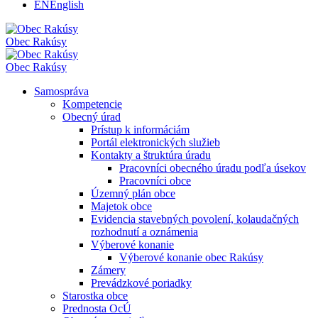
EN
English
Obec
Rakúsy
Obec
Rakúsy
Samospráva
Kompetencie
Obecný úrad
Prístup k informáciám
Portál elektronických služieb
Kontakty a štruktúra úradu
Pracovníci obecného úradu podľa úsekov
Pracovníci obce
Územný plán obce
Majetok obce
Evidencia stavebných povolení, kolaudačných
rozhodnutí a oznámenia
Výberové konanie
Výberové konanie obec Rakúsy
Zámery
Prevádzkové poriadky
Starostka obce
Prednosta OcÚ