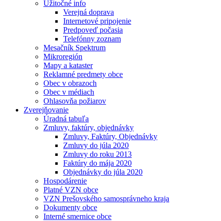
Užitočné info
Verejná doprava
Internetové pripojenie
Predpoveď počasia
Telefónny zoznam
Mesačník Spektrum
Mikroregión
Mapy a kataster
Reklamné predmety obce
Obec v obrazoch
Obec v médiach
Ohlasovňa požiarov
Zverejňovanie
Úradná tabuľa
Zmluvy, faktúry, objednávky
Zmluvy, Faktúry, Objednávky
Zmluvy do júla 2020
Zmluvy do roku 2013
Faktúry do mája 2020
Objednávky do júla 2020
Hospodárenie
Platné VZN obce
VZN Prešovského samosprávneho kraja
Dokumenty obce
Interné smernice obce