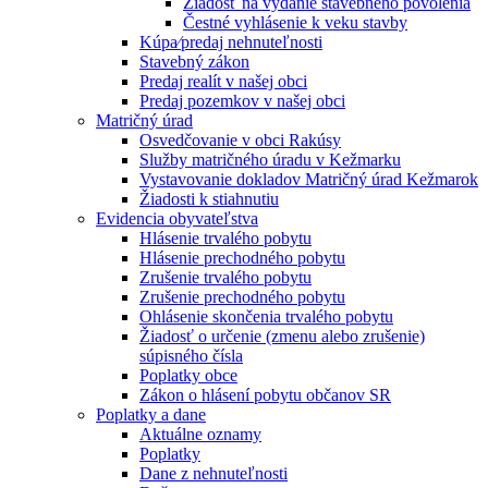
Žiadosť na vydanie stavebného povolenia
Čestné vyhlásenie k veku stavby
Kúpa⁄predaj nehnuteľnosti
Stavebný zákon
Predaj realít v našej obci
Predaj pozemkov v našej obci
Matričný úrad
Osvedčovanie v obci Rakúsy
Služby matričného úradu v Kežmarku
Vystavovanie dokladov Matričný úrad Kežmarok
Žiadosti k stiahnutiu
Evidencia obyvateľstva
Hlásenie trvalého pobytu
Hlásenie prechodného pobytu
Zrušenie trvalého pobytu
Zrušenie prechodného pobytu
Ohlásenie skončenia trvalého pobytu
Žiadosť o určenie (zmenu alebo zrušenie)
súpisného čísla
Poplatky obce
Zákon o hlásení pobytu občanov SR
Poplatky a dane
Aktuálne oznamy
Poplatky
Dane z nehnuteľnosti