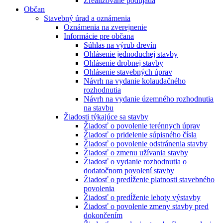
Zrealizované podujatia
Občan
Stavebný úrad a oznámenia
Oznámenia na zverejnenie
Informácie pre občana
Súhlas na výrub drevín
Ohlásenie jednoduchej stavby
Ohlásenie drobnej stavby
Ohlásenie stavebných úprav
Návrh na vydanie kolaudačného
rozhodnutia
Návrh na vydanie územného rozhodnutia
na stavbu
Žiadosti týkajúce sa stavby
Žiadosť o povolenie terénnych úprav
Žiadosť o pridelenie súpisného čísla
Žiadosť o povolenie odstránenia stavby
Žiadosť o zmenu užívania stavby
Žiadosť o vydanie rozhodnutia o
dodatočnom povolení stavby
Žiadosť o predĺženie platnosti stavebného
povolenia
Žiadosť o predĺženie lehoty výstavby
Žiadosť o povolenie zmeny stavby pred
dokončením