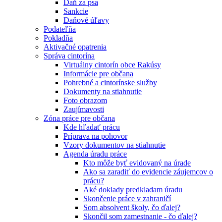
Daň za psa
Sankcie
Daňové úľavy
Podateľňa
Pokladňa
Aktivačné opatrenia
Správa cintorína
Virtuálny cintorín obce Rakúsy
Informácie pre občana
Pohrebné a cintorínske služby
Dokumenty na stiahnutie
Foto obrazom
Zaujímavosti
Zóna práce pre občana
Kde hľadať prácu
Príprava na pohovor
Vzory dokumentov na stiahnutie
Agenda úradu práce
Kto môže byť evidovaný na úrade
Ako sa zaradiť do evidencie záujemcov o
prácu?
Aké doklady predkladam úradu
Skončenie práce v zahraničí
Som absolvent školy, čo ďalej?
Skončil som zamestnanie - čo ďalej?