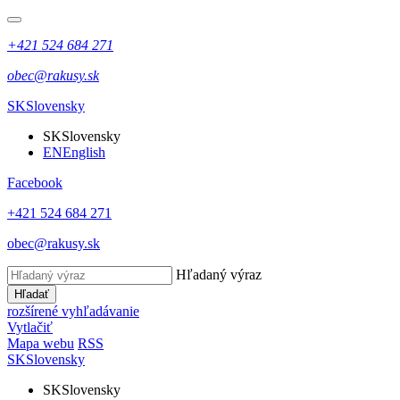
+421 524 684 271
obec@rakusy.sk
SK
Slovensky
SK
Slovensky
EN
English
Facebook
+421 524 684 271
obec@rakusy.sk
Hľadaný výraz
Hľadať
rozšírené vyhľadávanie
Vytlačiť
Mapa webu
RSS
SK
Slovensky
SK
Slovensky