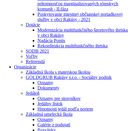
prítomnosťou marginalizovaných rómskych
komunít - II.fáza
Poskytovanie miestnej občianskej poriadkovej
služby v obci Rakúsy - 2021
Dotácie
Modernizácia multifunkčného športového ihriska
v obci Rakúsy
Nadácia Pontis
Rekonštrukcia multifunkčného ihriska
SODB 2021
Voľby
Referendá
Organizácie
Základná škola s materskou školou
GOLDGRUB Rakúsy s.r.o. - Sociálny podnik
Oznamy
Dokumenty
Jedáleň
Oznamy pre stravníkov
Jedálny lístok
Hmotnosti jedál podľa noriem
Základná umelecká škola
Oznamy
Galérie z podujatí
Pozvánky