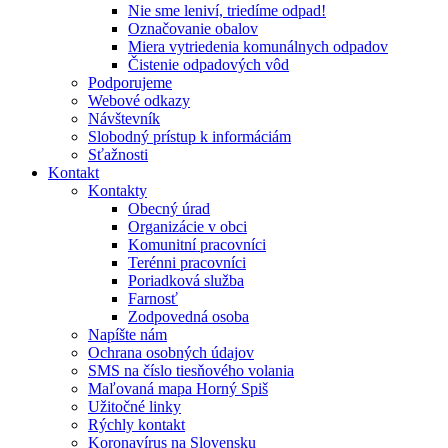
Nie sme leniví, triedíme odpad!
Označovanie obalov
Miera vytriedenia komunálnych odpadov
Čistenie odpadových vôd
Podporujeme
Webové odkazy
Návštevník
Slobodný prístup k informáciám
Sťažnosti
Kontakt
Kontakty
Obecný úrad
Organizácie v obci
Komunitní pracovníci
Terénni pracovníci
Poriadková služba
Farnosť
Zodpovedná osoba
Napíšte nám
Ochrana osobných údajov
SMS na číslo tiesňového volania
Maľovaná mapa Horný Spiš
Užitočné linky
Rýchly kontakt
Koronavírus na Slovensku