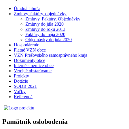
Úradná tabuľa
Zmluvy, faktúry, objednávky
Zmluvy, Faktúry, Objednávky
Zmluvy do júla 2020
Zmluvy do roku 2013
Faktúry do mája 2020
Objednávky do júla 2020
Hospodárenie
Platné VZN obce
VZN Prešovského samosprávneho kraja
Dokumenty obce
Interné smernice obce
Verejné obstarávanie
Projekty
Dotácie
SODB 2021
Voľby
Referendá
Pamätník oslobodenia