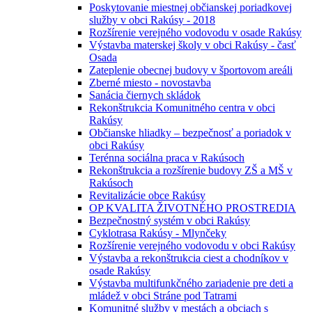
Poskytovanie miestnej občianskej poriadkovej
služby v obci Rakúsy - 2018
Rozšírenie verejného vodovodu v osade Rakúsy
Výstavba materskej školy v obci Rakúsy - časť
Osada
Zateplenie obecnej budovy v športovom areáli
Zberné miesto - novostavba
Sanácia čiernych skládok
Rekonštrukcia Komunitného centra v obci
Rakúsy
Občianske hliadky – bezpečnosť a poriadok v
obci Rakúsy
Terénna sociálna praca v Rakúsoch
Rekonštrukcia a rozšírenie budovy ZŠ a MŠ v
Rakúsoch
Revitalizácie obce Rakúsy
OP KVALITA ŽIVOTNÉHO PROSTREDIA
Bezpečnostný systém v obci Rakúsy
Cyklotrasa Rakúsy - Mlynčeky
Rozšírenie verejného vodovodu v obci Rakúsy
Výstavba a rekonštrukcia ciest a chodníkov v
osade Rakúsy
Výstavba multifunkčného zariadenie pre deti a
mládež v obci Stráne pod Tatrami
Komunitné služby v mestách a obciach s