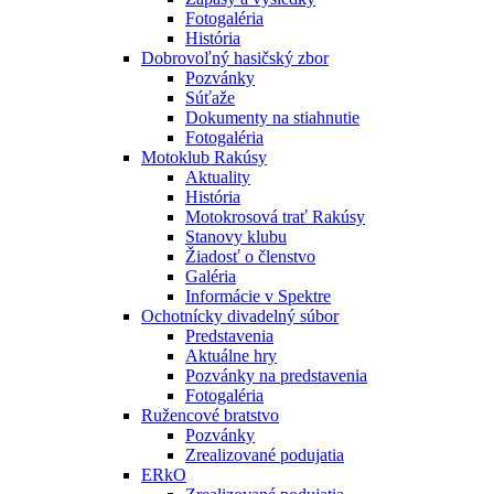
Fotogaléria
História
Dobrovoľný hasičský zbor
Pozvánky
Súťaže
Dokumenty na stiahnutie
Fotogaléria
Motoklub Rakúsy
Aktuality
História
Motokrosová trať Rakúsy
Stanovy klubu
Žiadosť o členstvo
Galéria
Informácie v Spektre
Ochotnícky divadelný súbor
Predstavenia
Aktuálne hry
Pozvánky na predstavenia
Fotogaléria
Ružencové bratstvo
Pozvánky
Zrealizované podujatia
ERkO