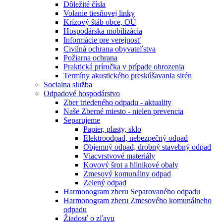
Dôležité čísla
Volanie tiesňovej linky
Krízový štáb obce, OÚ
Hospodárska mobilizácia
Informácie pre verejnosť
Civilná ochrana obyvateľstva
Požiarna ochrana
Praktická príručka v prípade ohrozenia
Termíny akustického preskúšavania sirén
Socialna služba
Odpadové hospodárstvo
Zber triedeného odpadu - aktuality
Naše Zberné miesto - nielen prevencia
Separujeme
Papier, plasty, sklo
Elektroodpad, nebezpečný odpad
Objemný odpad, drobný stavebný odpad
Viacvrstvové materiály
Kovový šrot a hlinikové obaly
Zmesový komunálny odpad
Zelený odpad
Harmonogram zberu Separovaného odpadu
Harmonogram zberu Zmesového komunálneho
odpadu
Žiadosť o zľavu