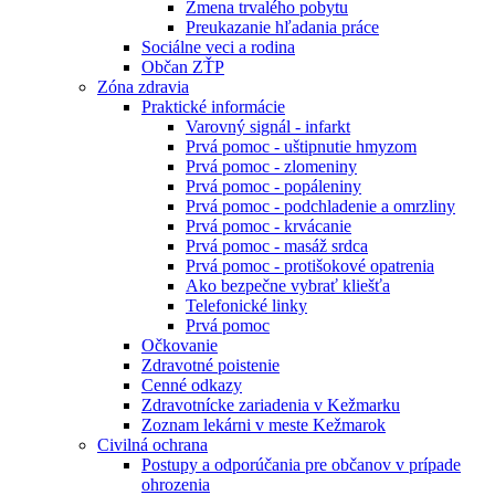
Zmena trvalého pobytu
Preukazanie hľadania práce
Sociálne veci a rodina
Občan ZŤP
Zóna zdravia
Praktické informácie
Varovný signál - infarkt
Prvá pomoc - uštipnutie hmyzom
Prvá pomoc - zlomeniny
Prvá pomoc - popáleniny
Prvá pomoc - podchladenie a omrzliny
Prvá pomoc - krvácanie
Prvá pomoc - masáž srdca
Prvá pomoc - protišokové opatrenia
Ako bezpečne vybrať kliešťa
Telefonické linky
Prvá pomoc
Očkovanie
Zdravotné poistenie
Cenné odkazy
Zdravotnícke zariadenia v Kežmarku
Zoznam lekárni v meste Kežmarok
Civilná ochrana
Postupy a odporúčania pre občanov v prípade
ohrozenia