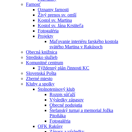
Farnosť
Oznamy farnosti
Živý prenos sv. omší
Kostol sv. Martina
Kostol sv. Jána Krstiteľa
Fotogaléria
Projekty
Maľovanie interiéru farského kostola
svätého Martina v Rakúsoch
Obecná knižnica
Stredisko služieb
Komunitné centrum
Týždenný plán činnosti KC
Slovenská Pošta
Zberné miesto
Kluby a spolky
Stolnotenisový klub
Rozpis súťaží
Výsledky zápasov
Obecné podujatia
Štefanský turnaj a memorial Jožka
Pitoňáka
Fotogaléria
OFK Rakúsy
Zápasy a výsledky