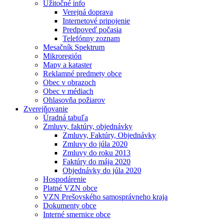
Užitočné info
Verejná doprava
Internetové pripojenie
Predpoveď počasia
Telefónny zoznam
Mesačník Spektrum
Mikroregión
Mapy a kataster
Reklamné predmety obce
Obec v obrazoch
Obec v médiach
Ohlasovňa požiarov
Zverejňovanie
Úradná tabuľa
Zmluvy, faktúry, objednávky
Zmluvy, Faktúry, Objednávky
Zmluvy do júla 2020
Zmluvy do roku 2013
Faktúry do mája 2020
Objednávky do júla 2020
Hospodárenie
Platné VZN obce
VZN Prešovského samosprávneho kraja
Dokumenty obce
Interné smernice obce