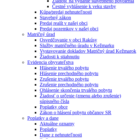
Žiadosť na vydanie stavebného povolenia
Čestné vyhlásenie k veku stavby
Kúpa⁄predaj nehnuteľnosti
Stavebný zákon
Predaj realít v našej obci
Predaj pozemkov v našej obci
Matričný úrad
Osvedčovanie v obci Rakúsy
Služby matričného úradu v Kežmarku
Vystavovanie dokladov Matričný úrad Kežmarok
Žiadosti k stiahnutiu
Evidencia obyvateľstva
Hlásenie trvalého pobytu
Hlásenie prechodného pobytu
Zrušenie trvalého pobytu
Zrušenie prechodného pobytu
Ohlásenie skončenia trvalého pobytu
Žiadosť o určenie (zmenu alebo zrušenie)
súpisného čísla
Poplatky obce
Zákon o hlásení pobytu občanov SR
Poplatky a dane
Aktuálne oznamy
Poplatky
Dane z nehnuteľnosti