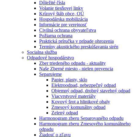
Dôležité čísla
Volanie tiesňovej linky
Krízový štáb obce, OÚ
Hospodárska mobilizácia
Informácie pre verejnosť
Civilná ochrana obyvateľstva
Požiarna ochrana
Praktická príručka v prípade ohrozenia
Termíny akustického preskúšavania sirén
Socialna služba
Odpadové hospodárstvo
Zber triedeného odpadu - aktuality
Naše Zberné miesto - nielen prevencia
Separujeme
Papier, plasty, sklo
Elektroodpad, nebezpečný odpad
Objemný odpad, drobný stavebný odpad
Viacvrstvové materiály
Kovový šrot a hlinikové obaly
Zmesový komunálny odpad
Zelený odpad
Harmonogram zberu Separovaného odpadu
Harmonogram zberu Zmesového komunálneho
odpadu
Žiadosť o zľavu