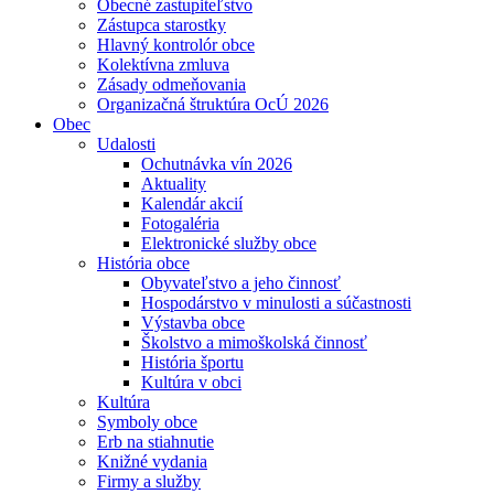
Obecné zastupiteľstvo
Zástupca starostky
Hlavný kontrolór obce
Kolektívna zmluva
Zásady odmeňovania
Organizačná štruktúra OcÚ 2026
Obec
Udalosti
Ochutnávka vín 2026
Aktuality
Kalendár akcií
Fotogaléria
Elektronické služby obce
História obce
Obyvateľstvo a jeho činnosť
Hospodárstvo v minulosti a súčastnosti
Výstavba obce
Školstvo a mimoškolská činnosť
História športu
Kultúra v obci
Kultúra
Symboly obce
Erb na stiahnutie
Knižné vydania
Firmy a služby