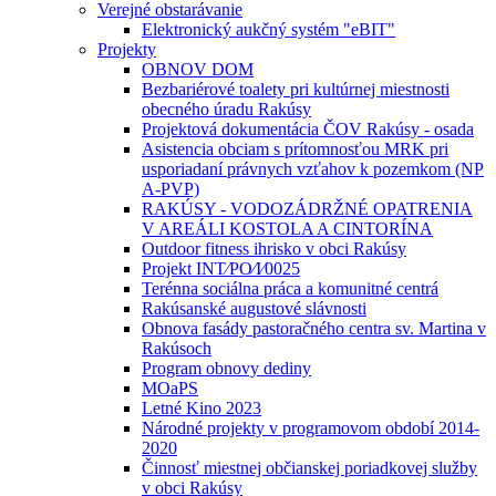
Verejné obstarávanie
Elektronický aukčný systém "eBIT"
Projekty
OBNOV DOM
Bezbariérové toalety pri kultúrnej miestnosti
obecného úradu Rakúsy
Projektová dokumentácia ČOV Rakúsy - osada
Asistencia obciam s prítomnosťou MRK pri
usporiadaní právnych vzťahov k pozemkom (NP
A-PVP)
RAKÚSY - VODOZÁDRŽNÉ OPATRENIA
V AREÁLI KOSTOLA A CINTORÍNA
Outdoor fitness ihrisko v obci Rakúsy
Projekt INT⁄PO⁄I⁄0025
Terénna sociálna práca a komunitné centrá
Rakúsanské augustové slávnosti
Obnova fasády pastoračného centra sv. Martina v
Rakúsoch
Program obnovy dediny
MOaPS
Letné Kino 2023
Národné projekty v programovom období 2014-
2020
Činnosť miestnej občianskej poriadkovej služby
v obci Rakúsy