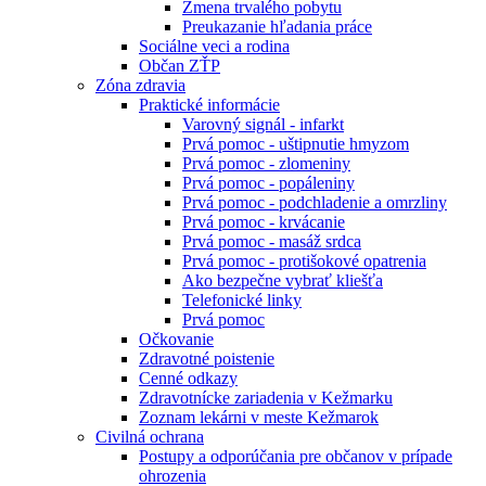
Zmena trvalého pobytu
Preukazanie hľadania práce
Sociálne veci a rodina
Občan ZŤP
Zóna zdravia
Praktické informácie
Varovný signál - infarkt
Prvá pomoc - uštipnutie hmyzom
Prvá pomoc - zlomeniny
Prvá pomoc - popáleniny
Prvá pomoc - podchladenie a omrzliny
Prvá pomoc - krvácanie
Prvá pomoc - masáž srdca
Prvá pomoc - protišokové opatrenia
Ako bezpečne vybrať kliešťa
Telefonické linky
Prvá pomoc
Očkovanie
Zdravotné poistenie
Cenné odkazy
Zdravotnícke zariadenia v Kežmarku
Zoznam lekárni v meste Kežmarok
Civilná ochrana
Postupy a odporúčania pre občanov v prípade
ohrozenia