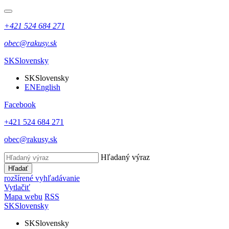
+421 524 684 271
obec@rakusy.sk
SK
Slovensky
SK
Slovensky
EN
English
Facebook
+421 524 684 271
obec@rakusy.sk
Hľadaný výraz
Hľadať
rozšírené vyhľadávanie
Vytlačiť
Mapa webu
RSS
SK
Slovensky
SK
Slovensky