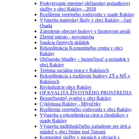
Poskytovanie miestnej občianskej poriadkovej
služby v obci Rakúsy - 2018
Rozšírenie verejného vodovodu v osade Rakúsy
Výstavba materskej školy v obci Rakúsy - časť
Osada
Zateplenie obecnej budovy v športovom areáli
Zberné miesto - novostavba
Sanácia čiernych skládok
Rekonštrukcia Komunitného centra v obci
Rakúsy
Občianske hliadky – bezpečnosť a poriadok v
obci Rakúsy
Terénna sociálna praca v Rakúsoch
Rekonštrukcia a rozšírenie budovy ZŠ a MŠ v
Rakúsoch
Revitalizácie obce Rakúsy
OP KVALITA ŽIVOTNÉHO PROSTREDIA
Bezpečnostný systém v obci Rakúsy
Cyklotrasa Rakúsy - Mlynčeky
Rozšírenie verejného vodovodu v obci Rakúsy
Výstavba a rekonštrukcia ciest a chodníkov v
osade Rakúsy
Výstavba multifunkčného zariadenie pre deti a
mládež v obci Stráne pod Tatrami
Komunitné služby v mestách a obciach s