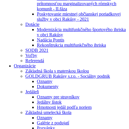
prítomnosťou marginalizovaných rómskych
komunít - II.fáza
Poskytovanie miestnej občianskej poriadkovej
služby v obci Rakúsy - 2021
Dotácie
Modernizácia multifunkčného športového ihriska
v obci Rakúsy
Nadácia Pontis
Rekonštrukcia multifunkčného ihriska
SODB 2021
Voľby
Referendá
Organizácie
Základná škola s materskou školou
GOLDGRUB Rakúsy s.r.o. - Sociálny podnik
Oznamy
Dokumenty
Jedáleň
Oznamy pre stravníkov
Jedálny lístok
Hmotnosti jedál podľa noriem
Základná umelecká škola
Oznamy
Galérie z podujatí
Pozvánky