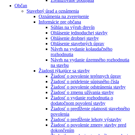
Zrealizované podujatia
Občan
Stavebný úrad a oznámenia
Oznámenia na zverejnenie
Informácie pre občana
Súhlas na výrub drevín
Ohlásenie jednoduchej stavby
Ohlásenie drobnej stavby
Ohlásenie stavebných úprav
Návrh na vydanie kolaudačného
rozhodnutia
Návrh na vydanie územného rozhodnutia
na stavbu
Žiadosti týkajúce sa stavby
Žiadosť o povolenie terénnych úprav
Žiadosť o pridelenie súpisného čísla
Žiadosť o povolenie odstránenia stavby
Žiadosť o zmenu užívania stavby
Žiadosť o vydanie rozhodnutia o
dodatočnom povolení stavby
Žiadosť o predĺženie platnosti stavebného
povolenia
Žiadosť o predĺženie lehoty výstavby
Žiadosť o povolenie zmeny stavby pred
dokončením