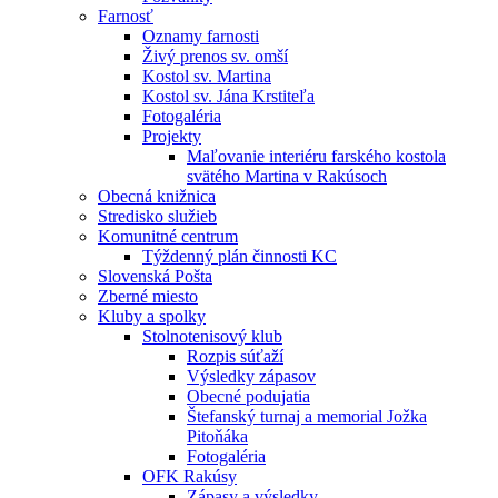
Farnosť
Oznamy farnosti
Živý prenos sv. omší
Kostol sv. Martina
Kostol sv. Jána Krstiteľa
Fotogaléria
Projekty
Maľovanie interiéru farského kostola
svätého Martina v Rakúsoch
Obecná knižnica
Stredisko služieb
Komunitné centrum
Týždenný plán činnosti KC
Slovenská Pošta
Zberné miesto
Kluby a spolky
Stolnotenisový klub
Rozpis súťaží
Výsledky zápasov
Obecné podujatia
Štefanský turnaj a memorial Jožka
Pitoňáka
Fotogaléria
OFK Rakúsy
Zápasy a výsledky