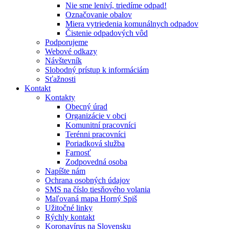
Nie sme leniví, triedíme odpad!
Označovanie obalov
Miera vytriedenia komunálnych odpadov
Čistenie odpadových vôd
Podporujeme
Webové odkazy
Návštevník
Slobodný prístup k informáciám
Sťažnosti
Kontakt
Kontakty
Obecný úrad
Organizácie v obci
Komunitní pracovníci
Terénni pracovníci
Poriadková služba
Farnosť
Zodpovedná osoba
Napíšte nám
Ochrana osobných údajov
SMS na číslo tiesňového volania
Maľovaná mapa Horný Spiš
Užitočné linky
Rýchly kontakt
Koronavírus na Slovensku