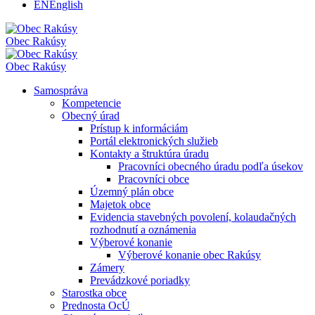
EN
English
Obec
Rakúsy
Obec
Rakúsy
Samospráva
Kompetencie
Obecný úrad
Prístup k informáciám
Portál elektronických služieb
Kontakty a štruktúra úradu
Pracovníci obecného úradu podľa úsekov
Pracovníci obce
Územný plán obce
Majetok obce
Evidencia stavebných povolení, kolaudačných
rozhodnutí a oznámenia
Výberové konanie
Výberové konanie obec Rakúsy
Zámery
Prevádzkové poriadky
Starostka obce
Prednosta OcÚ