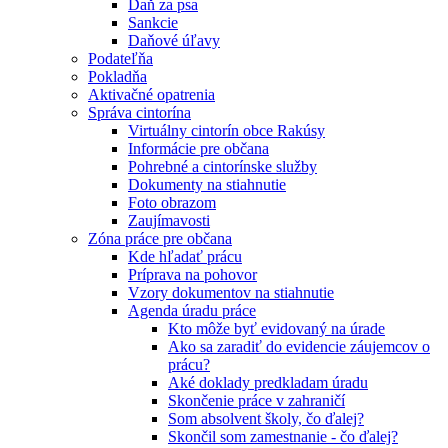
Daň za psa
Sankcie
Daňové úľavy
Podateľňa
Pokladňa
Aktivačné opatrenia
Správa cintorína
Virtuálny cintorín obce Rakúsy
Informácie pre občana
Pohrebné a cintorínske služby
Dokumenty na stiahnutie
Foto obrazom
Zaujímavosti
Zóna práce pre občana
Kde hľadať prácu
Príprava na pohovor
Vzory dokumentov na stiahnutie
Agenda úradu práce
Kto môže byť evidovaný na úrade
Ako sa zaradiť do evidencie záujemcov o
prácu?
Aké doklady predkladam úradu
Skončenie práce v zahraničí
Som absolvent školy, čo ďalej?
Skončil som zamestnanie - čo ďalej?