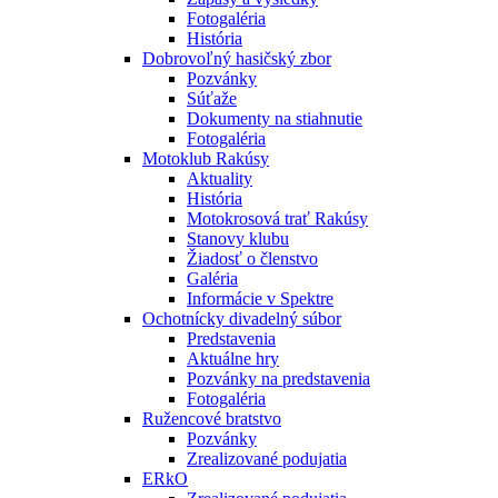
Fotogaléria
História
Dobrovoľný hasičský zbor
Pozvánky
Súťaže
Dokumenty na stiahnutie
Fotogaléria
Motoklub Rakúsy
Aktuality
História
Motokrosová trať Rakúsy
Stanovy klubu
Žiadosť o členstvo
Galéria
Informácie v Spektre
Ochotnícky divadelný súbor
Predstavenia
Aktuálne hry
Pozvánky na predstavenia
Fotogaléria
Ružencové bratstvo
Pozvánky
Zrealizované podujatia
ERkO