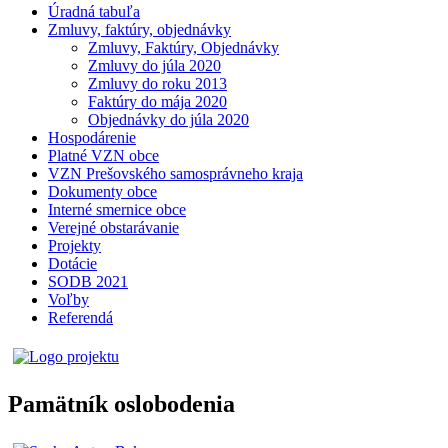
Úradná tabuľa
Zmluvy, faktúry, objednávky
Zmluvy, Faktúry, Objednávky
Zmluvy do júla 2020
Zmluvy do roku 2013
Faktúry do mája 2020
Objednávky do júla 2020
Hospodárenie
Platné VZN obce
VZN Prešovského samosprávneho kraja
Dokumenty obce
Interné smernice obce
Verejné obstarávanie
Projekty
Dotácie
SODB 2021
Voľby
Referendá
Pamätník oslobodenia