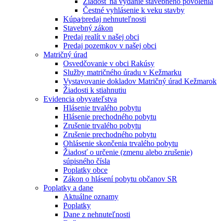
Žiadosť na vydanie stavebného povolenia
Čestné vyhlásenie k veku stavby
Kúpa⁄predaj nehnuteľnosti
Stavebný zákon
Predaj realít v našej obci
Predaj pozemkov v našej obci
Matričný úrad
Osvedčovanie v obci Rakúsy
Služby matričného úradu v Kežmarku
Vystavovanie dokladov Matričný úrad Kežmarok
Žiadosti k stiahnutiu
Evidencia obyvateľstva
Hlásenie trvalého pobytu
Hlásenie prechodného pobytu
Zrušenie trvalého pobytu
Zrušenie prechodného pobytu
Ohlásenie skončenia trvalého pobytu
Žiadosť o určenie (zmenu alebo zrušenie)
súpisného čísla
Poplatky obce
Zákon o hlásení pobytu občanov SR
Poplatky a dane
Aktuálne oznamy
Poplatky
Dane z nehnuteľnosti