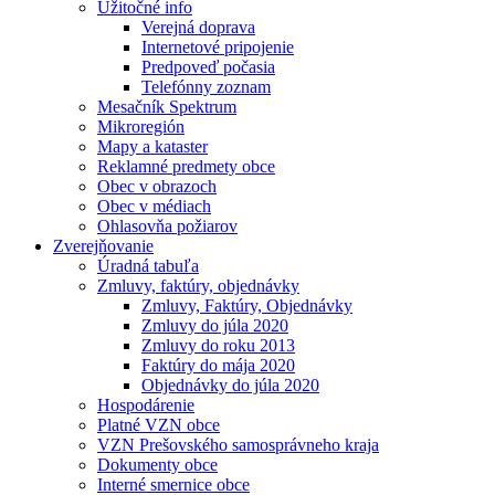
Užitočné info
Verejná doprava
Internetové pripojenie
Predpoveď počasia
Telefónny zoznam
Mesačník Spektrum
Mikroregión
Mapy a kataster
Reklamné predmety obce
Obec v obrazoch
Obec v médiach
Ohlasovňa požiarov
Zverejňovanie
Úradná tabuľa
Zmluvy, faktúry, objednávky
Zmluvy, Faktúry, Objednávky
Zmluvy do júla 2020
Zmluvy do roku 2013
Faktúry do mája 2020
Objednávky do júla 2020
Hospodárenie
Platné VZN obce
VZN Prešovského samosprávneho kraja
Dokumenty obce
Interné smernice obce