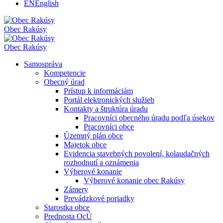
EN
English
Obec
Rakúsy
Obec
Rakúsy
Samospráva
Kompetencie
Obecný úrad
Prístup k informáciám
Portál elektronických služieb
Kontakty a štruktúra úradu
Pracovníci obecného úradu podľa úsekov
Pracovníci obce
Územný plán obce
Majetok obce
Evidencia stavebných povolení, kolaudačných
rozhodnutí a oznámenia
Výberové konanie
Výberové konanie obec Rakúsy
Zámery
Prevádzkové poriadky
Starostka obce
Prednosta OcÚ