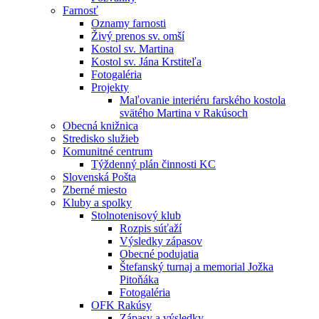
Farnosť
Oznamy farnosti
Živý prenos sv. omší
Kostol sv. Martina
Kostol sv. Jána Krstiteľa
Fotogaléria
Projekty
Maľovanie interiéru farského kostola
svätého Martina v Rakúsoch
Obecná knižnica
Stredisko služieb
Komunitné centrum
Týždenný plán činnosti KC
Slovenská Pošta
Zberné miesto
Kluby a spolky
Stolnotenisový klub
Rozpis súťaží
Výsledky zápasov
Obecné podujatia
Štefanský turnaj a memorial Jožka
Pitoňáka
Fotogaléria
OFK Rakúsy
Zápasy a výsledky