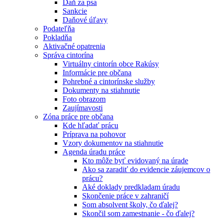
Daň za psa
Sankcie
Daňové úľavy
Podateľňa
Pokladňa
Aktivačné opatrenia
Správa cintorína
Virtuálny cintorín obce Rakúsy
Informácie pre občana
Pohrebné a cintorínske služby
Dokumenty na stiahnutie
Foto obrazom
Zaujímavosti
Zóna práce pre občana
Kde hľadať prácu
Príprava na pohovor
Vzory dokumentov na stiahnutie
Agenda úradu práce
Kto môže byť evidovaný na úrade
Ako sa zaradiť do evidencie záujemcov o
prácu?
Aké doklady predkladam úradu
Skončenie práce v zahraničí
Som absolvent školy, čo ďalej?
Skončil som zamestnanie - čo ďalej?