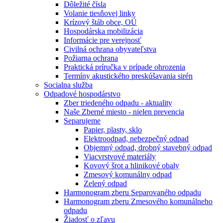
Dôležité čísla
Volanie tiesňovej linky
Krízový štáb obce, OÚ
Hospodárska mobilizácia
Informácie pre verejnosť
Civilná ochrana obyvateľstva
Požiarna ochrana
Praktická príručka v prípade ohrozenia
Termíny akustického preskúšavania sirén
Socialna služba
Odpadové hospodárstvo
Zber triedeného odpadu - aktuality
Naše Zberné miesto - nielen prevencia
Separujeme
Papier, plasty, sklo
Elektroodpad, nebezpečný odpad
Objemný odpad, drobný stavebný odpad
Viacvrstvové materiály
Kovový šrot a hlinikové obaly
Zmesový komunálny odpad
Zelený odpad
Harmonogram zberu Separovaného odpadu
Harmonogram zberu Zmesového komunálneho
odpadu
Žiadosť o zľavu