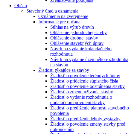
Zrealizované podujatia
Občan
Stavebný úrad a oznámenia
Oznámenia na zverejnenie
Informácie pre občana
Súhlas na výrub drevín
Ohlásenie jednoduchej stavby
Ohlásenie drobnej stavby
Ohlásenie stavebných úprav
Návrh na vydanie kolaudačného
rozhodnutia
Návrh na vydanie územného rozhodnutia
na stavbu
Žiadosti týkajúce sa stavby
Žiadosť o povolenie terénnych úprav
Žiadosť o pridelenie súpisného čísla
Žiadosť o povolenie odstránenia stavby
Žiadosť o zmenu užívania stavby
Žiadosť o vydanie rozhodnutia o
dodatočnom povolení stavby
Žiadosť o predĺženie platnosti stavebného
povolenia
Žiadosť o predĺženie lehoty výstavby
Žiadosť o povolenie zmeny stavby pred
dokončením