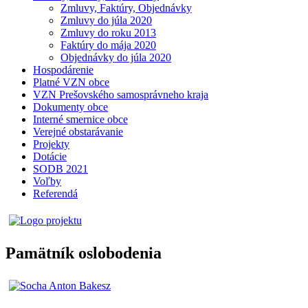
Zmluvy, Faktúry, Objednávky
Zmluvy do júla 2020
Zmluvy do roku 2013
Faktúry do mája 2020
Objednávky do júla 2020
Hospodárenie
Platné VZN obce
VZN Prešovského samosprávneho kraja
Dokumenty obce
Interné smernice obce
Verejné obstarávanie
Projekty
Dotácie
SODB 2021
Voľby
Referendá
Pamätník oslobodenia