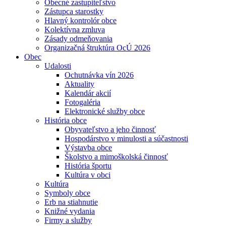
Obecné zastupiteľstvo
Zástupca starostky
Hlavný kontrolór obce
Kolektívna zmluva
Zásady odmeňovania
Organizačná štruktúra OcÚ 2026
Obec
Udalosti
Ochutnávka vín 2026
Aktuality
Kalendár akcií
Fotogaléria
Elektronické služby obce
História obce
Obyvateľstvo a jeho činnosť
Hospodárstvo v minulosti a súčastnosti
Výstavba obce
Školstvo a mimoškolská činnosť
História športu
Kultúra v obci
Kultúra
Symboly obce
Erb na stiahnutie
Knižné vydania
Firmy a služby