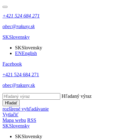
+421 524 684 271
obec@rakusy.sk
SK
Slovensky
SK
Slovensky
EN
English
Facebook
+421 524 684 271
obec@rakusy.sk
Hľadaný výraz
Hľadať
rozšírené vyhľadávanie
Vytlačiť
Mapa webu
RSS
SK
Slovensky
SK
Slovensky