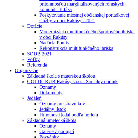
prítomnosťou marginalizovaných rómskych
komunít - II.fáza
Poskytovanie miestnej občianskej poriadkovej
služby v obci Rakúsy - 2021
Dotácie
Modernizácia multifunkčného športového ihriska
v obci Rakúsy
Nadácia Pontis
Rekonštrukcia multifunkčného ihriska
SODB 2021
Voľby
Referendá
Organizácie
Základná škola s materskou školou
GOLDGRUB Rakúsy s.r.o. - Sociálny podnik
Oznamy
Dokumenty
Jedáleň
Oznamy pre stravníkov
Jedálny lístok
Hmotnosti jedál podľa noriem
Základná umelecká škola
Oznamy
Galérie z podujatí
Pozvánky