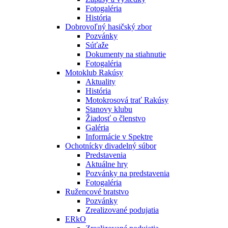
Fotogaléria
História
Dobrovoľný hasičský zbor
Pozvánky
Súťaže
Dokumenty na stiahnutie
Fotogaléria
Motoklub Rakúsy
Aktuality
História
Motokrosová trať Rakúsy
Stanovy klubu
Žiadosť o členstvo
Galéria
Informácie v Spektre
Ochotnícky divadelný súbor
Predstavenia
Aktuálne hry
Pozvánky na predstavenia
Fotogaléria
Ružencové bratstvo
Pozvánky
Zrealizované podujatia
ERkO