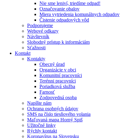
Nie sme leniví, triedíme odpad!
Označovanie obalov
Miera vytriedenia komunálnych odpadov
Čistenie odpadových vôd
Podporujeme
Webové odkazy
Návštevník
Slobodný prístup k informáciám
Sťažnosti
Kontakt
Kontakty
Obecný úrad
Organizácie v obci
Komunitní pracovníci
Terénni pracovníci
Poriadková služba
Farnosť
Zodpovedná osoba
Napíšte nám
Ochrana osobných údajov
SMS na číslo tiesňového volania
Maľovaná mapa Horný Spiš
Užitočné linky
Rýchly kontakt
Koronavírus na Slovensku