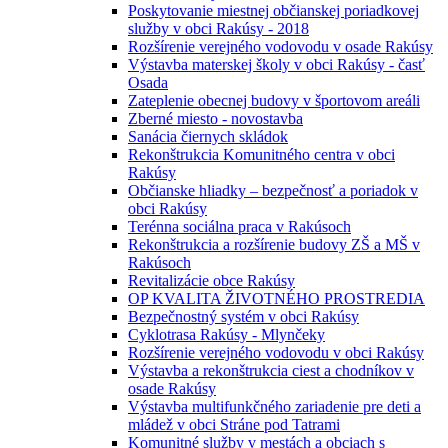
Poskytovanie miestnej občianskej poriadkovej
služby v obci Rakúsy - 2018
Rozšírenie verejného vodovodu v osade Rakúsy
Výstavba materskej školy v obci Rakúsy - časť
Osada
Zateplenie obecnej budovy v športovom areáli
Zberné miesto - novostavba
Sanácia čiernych skládok
Rekonštrukcia Komunitného centra v obci
Rakúsy
Občianske hliadky – bezpečnosť a poriadok v
obci Rakúsy
Terénna sociálna praca v Rakúsoch
Rekonštrukcia a rozšírenie budovy ZŠ a MŠ v
Rakúsoch
Revitalizácie obce Rakúsy
OP KVALITA ŽIVOTNÉHO PROSTREDIA
Bezpečnostný systém v obci Rakúsy
Cyklotrasa Rakúsy - Mlynčeky
Rozšírenie verejného vodovodu v obci Rakúsy
Výstavba a rekonštrukcia ciest a chodníkov v
osade Rakúsy
Výstavba multifunkčného zariadenie pre deti a
mládež v obci Stráne pod Tatrami
Komunitné služby v mestách a obciach s