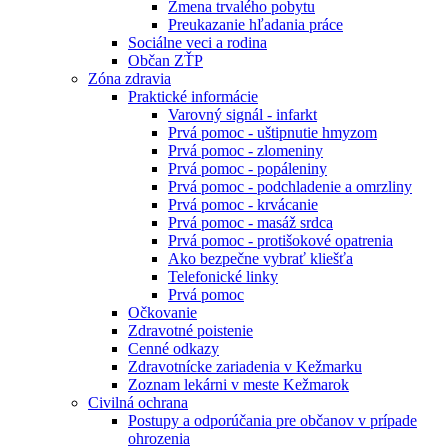
Zmena trvalého pobytu
Preukazanie hľadania práce
Sociálne veci a rodina
Občan ZŤP
Zóna zdravia
Praktické informácie
Varovný signál - infarkt
Prvá pomoc - uštipnutie hmyzom
Prvá pomoc - zlomeniny
Prvá pomoc - popáleniny
Prvá pomoc - podchladenie a omrzliny
Prvá pomoc - krvácanie
Prvá pomoc - masáž srdca
Prvá pomoc - protišokové opatrenia
Ako bezpečne vybrať kliešťa
Telefonické linky
Prvá pomoc
Očkovanie
Zdravotné poistenie
Cenné odkazy
Zdravotnícke zariadenia v Kežmarku
Zoznam lekárni v meste Kežmarok
Civilná ochrana
Postupy a odporúčania pre občanov v prípade
ohrozenia