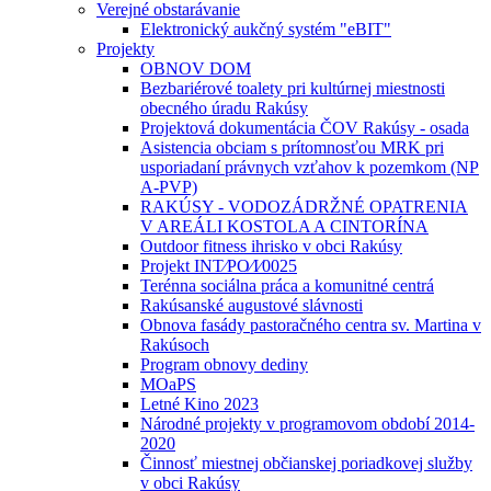
Verejné obstarávanie
Elektronický aukčný systém "eBIT"
Projekty
OBNOV DOM
Bezbariérové toalety pri kultúrnej miestnosti
obecného úradu Rakúsy
Projektová dokumentácia ČOV Rakúsy - osada
Asistencia obciam s prítomnosťou MRK pri
usporiadaní právnych vzťahov k pozemkom (NP
A-PVP)
RAKÚSY - VODOZÁDRŽNÉ OPATRENIA
V AREÁLI KOSTOLA A CINTORÍNA
Outdoor fitness ihrisko v obci Rakúsy
Projekt INT⁄PO⁄I⁄0025
Terénna sociálna práca a komunitné centrá
Rakúsanské augustové slávnosti
Obnova fasády pastoračného centra sv. Martina v
Rakúsoch
Program obnovy dediny
MOaPS
Letné Kino 2023
Národné projekty v programovom období 2014-
2020
Činnosť miestnej občianskej poriadkovej služby
v obci Rakúsy