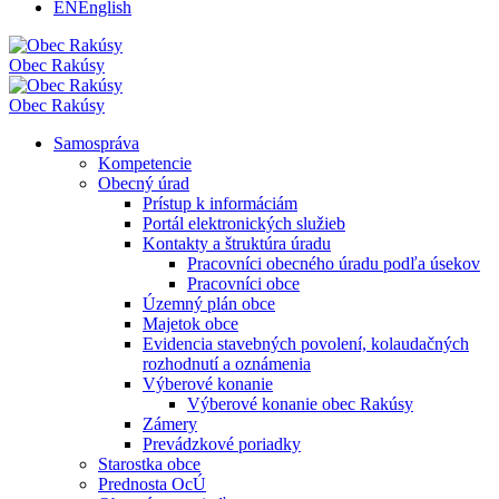
EN
English
Obec
Rakúsy
Obec
Rakúsy
Samospráva
Kompetencie
Obecný úrad
Prístup k informáciám
Portál elektronických služieb
Kontakty a štruktúra úradu
Pracovníci obecného úradu podľa úsekov
Pracovníci obce
Územný plán obce
Majetok obce
Evidencia stavebných povolení, kolaudačných
rozhodnutí a oznámenia
Výberové konanie
Výberové konanie obec Rakúsy
Zámery
Prevádzkové poriadky
Starostka obce
Prednosta OcÚ