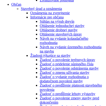
Zrealizované podujatia
Občan
Stavebný úrad a oznámenia
Oznámenia na zverejnenie
Informácie pre občana
Súhlas na výrub drevín
Ohlásenie jednoduchej stavby
Ohlásenie drobnej stavby
Ohlásenie stavebných úprav
Návrh na vydanie kolaudačného
rozhodnutia
Návrh na vydanie územného rozhodnutia
na stavbu
Žiadosti týkajúce sa stavby
Žiadosť o povolenie terénnych úprav
Žiadosť o pridelenie súpisného čísla
Žiadosť o povolenie odstránenia stavby
Žiadosť o zmenu užívania stavby
Žiadosť o vydanie rozhodnutia o
dodatočnom povolení stavby
Žiadosť o predĺženie platnosti stavebného
povolenia
Žiadosť o predĺženie lehoty výstavby
Žiadosť o povolenie zmeny stavby pred
dokončením