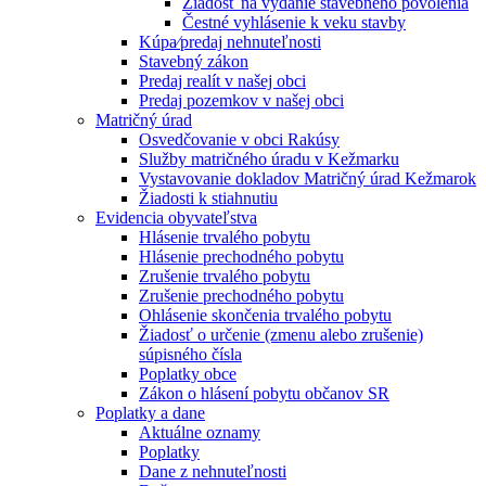
Žiadosť na vydanie stavebného povolenia
Čestné vyhlásenie k veku stavby
Kúpa⁄predaj nehnuteľnosti
Stavebný zákon
Predaj realít v našej obci
Predaj pozemkov v našej obci
Matričný úrad
Osvedčovanie v obci Rakúsy
Služby matričného úradu v Kežmarku
Vystavovanie dokladov Matričný úrad Kežmarok
Žiadosti k stiahnutiu
Evidencia obyvateľstva
Hlásenie trvalého pobytu
Hlásenie prechodného pobytu
Zrušenie trvalého pobytu
Zrušenie prechodného pobytu
Ohlásenie skončenia trvalého pobytu
Žiadosť o určenie (zmenu alebo zrušenie)
súpisného čísla
Poplatky obce
Zákon o hlásení pobytu občanov SR
Poplatky a dane
Aktuálne oznamy
Poplatky
Dane z nehnuteľnosti