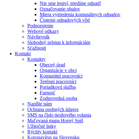
Nie sme leniví, triedíme odpad!
Označovanie obalov
Miera vytriedenia komunálnych odpadov
Čistenie odpadových vôd
Podporujeme
Webové odkazy
Návštevník
Slobodný prístup k informáciám
Sťažnosti
Kontakt
Kontakty
Obecný úrad
Organizácie v obci
Komunitní pracovníci
Terénni pracovníci
Poriadková služba
Farnosť
Zodpovedná osoba
Napíšte nám
Ochrana osobných údajov
SMS na číslo tiesňového volania
Maľovaná mapa Horný Spiš
Užitočné linky
Rýchly kontakt
Koronavírus na Slovensku