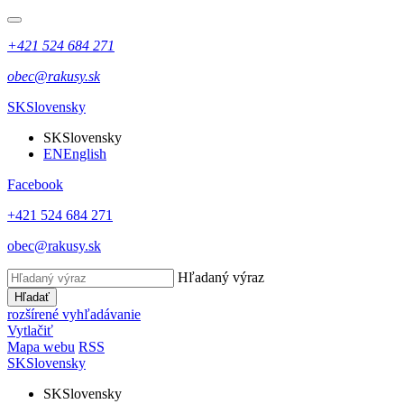
+421 524 684 271
obec@rakusy.sk
SK
Slovensky
SK
Slovensky
EN
English
Facebook
+421 524 684 271
obec@rakusy.sk
Hľadaný výraz
Hľadať
rozšírené vyhľadávanie
Vytlačiť
Mapa webu
RSS
SK
Slovensky
SK
Slovensky