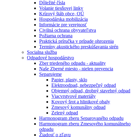
Dôležité čísla
Volanie tiesňovej linky
Krízový štáb obce, OÚ
Hospodárska mobilizácia
Informácie pre verejnosť
Civilná ochrana obyvateľstva
Požiarna ochrana
Praktická príručka v prípade ohrozenia
Termíny akustického preskúšavania sirén
Socialna služba
Odpadové hospodárstvo
Zber triedeného odpadu - aktuality
Naše Zberné miesto - nielen prevencia
Separujeme
Papier, plasty, sklo
Elektroodpad, nebezpečný odpad
Objemný odpad, drobný stavebný odpad
Viacvrstvové materiály
Kovový šrot a hlinikové obaly
Zmesový komunálny odpad
Zelený odpad
Harmonogram zberu Separovaného odpadu
Harmonogram zberu Zmesového komunálneho
odpadu
Žiadosť o zľavu