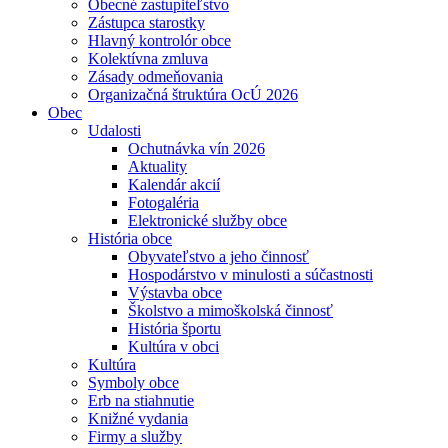
Obecné zastupiteľstvo
Zástupca starostky
Hlavný kontrolór obce
Kolektívna zmluva
Zásady odmeňovania
Organizačná štruktúra OcÚ 2026
Obec
Udalosti
Ochutnávka vín 2026
Aktuality
Kalendár akcií
Fotogaléria
Elektronické služby obce
História obce
Obyvateľstvo a jeho činnosť
Hospodárstvo v minulosti a súčastnosti
Výstavba obce
Školstvo a mimoškolská činnosť
História športu
Kultúra v obci
Kultúra
Symboly obce
Erb na stiahnutie
Knižné vydania
Firmy a služby