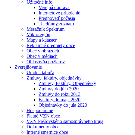
Užitočné info
Verejná doprava
Internetové pripojenie
Predpoveď počasia
Telefónny zoznam
Mesačník Spektrum
Mikroregión
Mapy a kataster
Reklamné predmety obce
Obec v obrazoch
Obec v médiach
Ohlasovňa požiarov
Zverejňovanie
Úradná tabuľa
Zmluvy, faktúry, objednávky
Zmluvy, Faktúry, Objednávky
Zmluvy do júla 2020
Zmluvy do roku 2013
Faktúry do mája 2020
Objednávky do júla 2020
Hospodárenie
Platné VZN obce
VZN Prešovského samosprávneho kraja
Dokumenty obce
Interné smernice obce