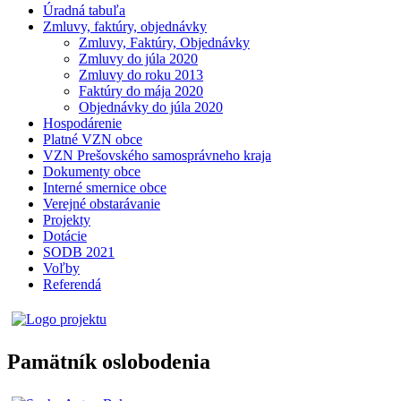
Úradná tabuľa
Zmluvy, faktúry, objednávky
Zmluvy, Faktúry, Objednávky
Zmluvy do júla 2020
Zmluvy do roku 2013
Faktúry do mája 2020
Objednávky do júla 2020
Hospodárenie
Platné VZN obce
VZN Prešovského samosprávneho kraja
Dokumenty obce
Interné smernice obce
Verejné obstarávanie
Projekty
Dotácie
SODB 2021
Voľby
Referendá
Pamätník oslobodenia