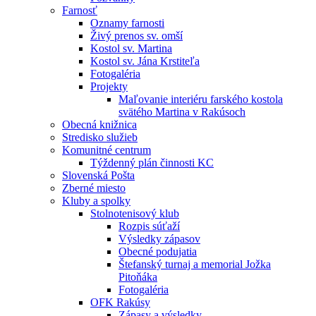
Farnosť
Oznamy farnosti
Živý prenos sv. omší
Kostol sv. Martina
Kostol sv. Jána Krstiteľa
Fotogaléria
Projekty
Maľovanie interiéru farského kostola
svätého Martina v Rakúsoch
Obecná knižnica
Stredisko služieb
Komunitné centrum
Týždenný plán činnosti KC
Slovenská Pošta
Zberné miesto
Kluby a spolky
Stolnotenisový klub
Rozpis súťaží
Výsledky zápasov
Obecné podujatia
Štefanský turnaj a memorial Jožka
Pitoňáka
Fotogaléria
OFK Rakúsy
Zápasy a výsledky