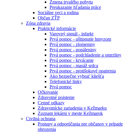
Zmena trvalého pobytu
Preukazanie hľadania práce
Sociálne veci a rodina
Občan ZŤP
Zóna zdravia
Praktické informácie
Varovný signál - infarkt
Prvá pomoc - uštipnutie hmyzom
Prvá pomoc - zlomeniny
Prvá pomoc - popáleniny
Prvá pomoc - podchladenie a omrzliny
Prvá pomoc - krvácanie
Prvá pomoc - masáž srdca
Prvá pomoc - protišokové opatrenia
Ako bezpečne vybrať kliešťa
Telefonické linky
Prvá pomoc
Očkovanie
Zdravotné poistenie
Cenné odkazy
Zdravotnícke zariadenia v Kežmarku
Zoznam lekárni v meste Kežmarok
Civilná ochrana
Postupy a odporúčania pre občanov v prípade
ohrozenia