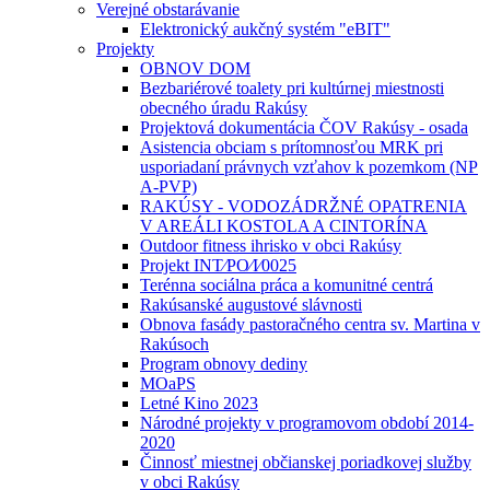
Verejné obstarávanie
Elektronický aukčný systém "eBIT"
Projekty
OBNOV DOM
Bezbariérové toalety pri kultúrnej miestnosti
obecného úradu Rakúsy
Projektová dokumentácia ČOV Rakúsy - osada
Asistencia obciam s prítomnosťou MRK pri
usporiadaní právnych vzťahov k pozemkom (NP
A-PVP)
RAKÚSY - VODOZÁDRŽNÉ OPATRENIA
V AREÁLI KOSTOLA A CINTORÍNA
Outdoor fitness ihrisko v obci Rakúsy
Projekt INT⁄PO⁄I⁄0025
Terénna sociálna práca a komunitné centrá
Rakúsanské augustové slávnosti
Obnova fasády pastoračného centra sv. Martina v
Rakúsoch
Program obnovy dediny
MOaPS
Letné Kino 2023
Národné projekty v programovom období 2014-
2020
Činnosť miestnej občianskej poriadkovej služby
v obci Rakúsy