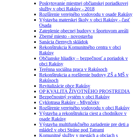
Poskytovanie miestnej občianskej poriadkovej
služby v obci Rakúsy - 2018
Rozšírenie verejného vodovodu v osade Rakúsy
Výstavba materskej školy v obci Rakúsy - časť
Osada
Zateplenie obecnej budovy v športovom areáli
Zberné miesto - novostavba
Sanácia čiernych skládok
Rekonštrukcia Komunitného centra v obci
Rakúsy
Občianske hliadky – bezpečnosť a poriadok v
obci Rakúsy
Terénna sociálna praca v Rakúsoch
Rekonštrukcia a rozšírenie budovy ZŠ a MŠ v
Rakúsoch
Revitalizácie obce Rakúsy
OP KVALITA ŽIVOTNÉHO PROSTREDIA
Bezpečnostný systém v obci Rakúsy
Cyklotrasa Rakúsy - Mlynčeky
Rozšírenie verejného vodovodu v obci Rakúsy
Výstavba a rekonštrukcia ciest a chodníkov v
osade Rakúsy
Výstavba multifunkčného zariadenie pre deti a
mládež v obci Stráne pod Tatrami
Komunitné služby v mestách a obciach s