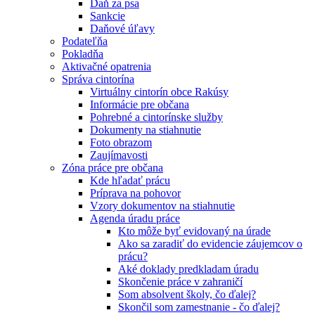
Daň za psa
Sankcie
Daňové úľavy
Podateľňa
Pokladňa
Aktivačné opatrenia
Správa cintorína
Virtuálny cintorín obce Rakúsy
Informácie pre občana
Pohrebné a cintorínske služby
Dokumenty na stiahnutie
Foto obrazom
Zaujímavosti
Zóna práce pre občana
Kde hľadať prácu
Príprava na pohovor
Vzory dokumentov na stiahnutie
Agenda úradu práce
Kto môže byť evidovaný na úrade
Ako sa zaradiť do evidencie záujemcov o
prácu?
Aké doklady predkladam úradu
Skončenie práce v zahraničí
Som absolvent školy, čo ďalej?
Skončil som zamestnanie - čo ďalej?