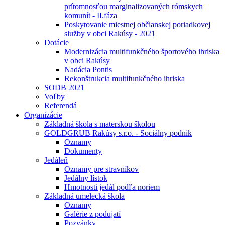
prítomnosťou marginalizovaných rómskych
komunít - II.fáza
Poskytovanie miestnej občianskej poriadkovej
služby v obci Rakúsy - 2021
Dotácie
Modernizácia multifunkčného športového ihriska
v obci Rakúsy
Nadácia Pontis
Rekonštrukcia multifunkčného ihriska
SODB 2021
Voľby
Referendá
Organizácie
Základná škola s materskou školou
GOLDGRUB Rakúsy s.r.o. - Sociálny podnik
Oznamy
Dokumenty
Jedáleň
Oznamy pre stravníkov
Jedálny lístok
Hmotnosti jedál podľa noriem
Základná umelecká škola
Oznamy
Galérie z podujatí
Pozvánky