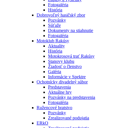
Fotogaléria
História
Dobrovoľný hasičský zbor
Pozvánky
Súťaže
Dokumenty na stiahnutie
Fotogaléria
Motoklub Rakúsy
Aktuality
História
Motokrosová trať Rakúsy
Stanovy klubu
Žiadosť o členstvo
Galéria
Informácie v Spektre
Ochotnícky divadelný súbor
Predstavenia
Aktuálne hry
Pozvánky na predstavenia
Fotogaléria
Ružencové bratstvo
Pozvánky
Zrealizované podujatia
ERkO