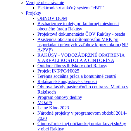
Verejné obstarávanie
Elektronický aukčný systém "eBIT"
Projekty
OBNOV DOM
Bezbariérové toalety pri kultúrnej miestnosti
obecného úradu Rakúsy
Projektová dokumentácia ČOV Rakúsy - osada
Asistencia obciam s prítomnosťou MRK pri
usporiadaní právnych vzťahov k pozemkom (NP
A-PVP)
RAKÚSY - VODOZÁDRŽNÉ OPATRENIA
V AREÁLI KOSTOLA A CINTORÍNA
Outdoor fitness ihrisko v obci Rakúsy
Projekt INT⁄PO⁄I⁄0025
Terénna sociálna práca a komunitné centrá
Rakúsanské augustové slávnosti
Obnova fasády pastoračného centra sv. Martina v
Rakúsoch
Program obnovy dediny
MOaPS
Letné Kino 2023
Národné projekty v programovom období 2014-
2020
Činnosť miestnej občianskej poriadkovej služby
v obci Rakúsy