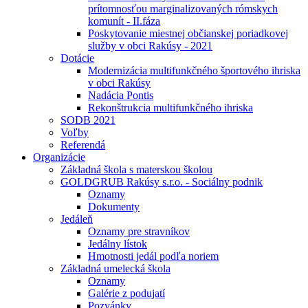
prítomnosťou marginalizovaných rómskych
komunít - II.fáza
Poskytovanie miestnej občianskej poriadkovej
služby v obci Rakúsy - 2021
Dotácie
Modernizácia multifunkčného športového ihriska
v obci Rakúsy
Nadácia Pontis
Rekonštrukcia multifunkčného ihriska
SODB 2021
Voľby
Referendá
Organizácie
Základná škola s materskou školou
GOLDGRUB Rakúsy s.r.o. - Sociálny podnik
Oznamy
Dokumenty
Jedáleň
Oznamy pre stravníkov
Jedálny lístok
Hmotnosti jedál podľa noriem
Základná umelecká škola
Oznamy
Galérie z podujatí
Pozvánky