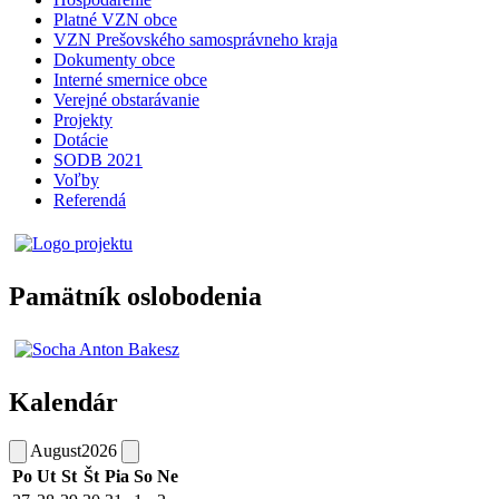
Platné VZN obce
VZN Prešovského samosprávneho kraja
Dokumenty obce
Interné smernice obce
Verejné obstarávanie
Projekty
Dotácie
SODB 2021
Voľby
Referendá
Pamätník oslobodenia
Kalendár
August
2026
Po
Ut
St
Št
Pia
So
Ne