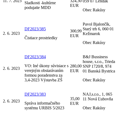
11. 7. 2023
324,30
059 07 Lendak
Sladkosti -kultúrne
EUR
podujatie MDD
Obec Rakúsy
Pavol Bjalončík,
DF2023/385
Starý trh 6, 060 01
300,99
2. 6. 2023
Kežmarok
EUR
Čistiace prostriedky
Obec Rakúsy
DF2023/384
B&J Bussiness
house, s.r.o., Trieda
VO: Iné úkony súvisiace s
280,00
SNP 1720/8, 974
2. 6. 2023
verejným obstarávaním
EUR
01 Banská Bystrica
formou poradenstva za
3,4-2023 Výstavba ZŠ
Obec Rakúsy
DF2023/383
NAJ,s.r.o., 1, 065
35,00
11 Nová Ľubovňa
2. 6. 2023
Správa informačného
EUR
systému URBIS 5/2023
Obec Rakúsy