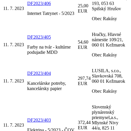
DF2023/406
193, 053 63
25,00
11. 7. 2023
Spišský Hrušov
EUR
Internet Tatrynet - 5/2023
Obec Rakúsy
Hračky, Hlavné
DF2023/405
námestie 109/21,
54,60
11. 7. 2023
060 01 Kežmarok
Farby na tvár - kultúrne
EUR
podujadie MDD
Obec Rakúsy
LUSILA, s.r.o.,
DF2023/404
Slavkovská 708,
297,74
11. 7. 2023
060 01 Kežmarok
Kancelárske potreby,
EUR
kancelársky papier
Obec Rakúsy
Slovenský
plynárenský
priemysel,a.s.,
DF2023/403
372,44
Mlynské Nivy
11. 7. 2023
EUR
44/a, 825 11
Elektrina - 5/2023 - ČOV