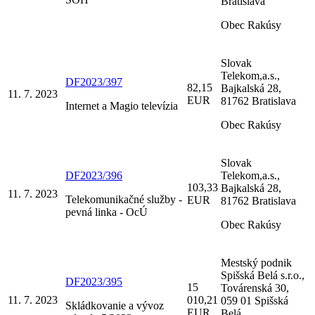
Bratislava
Obec Rakúsy
Slovak
Telekom,a.s.,
DF2023/397
82,15
Bajkalská 28,
11. 7. 2023
EUR
81762 Bratislava
Internet a Magio televízia
Obec Rakúsy
Slovak
DF2023/396
Telekom,a.s.,
103,33
Bajkalská 28,
11. 7. 2023
Telekomunikačné služby -
EUR
81762 Bratislava
pevná linka - OcÚ
Obec Rakúsy
Mestský podnik
Spišská Belá s.r.o.,
DF2023/395
15
Továrenská 30,
11. 7. 2023
010,21
059 01 Spišská
Skládkovanie a vývoz
EUR
Belá