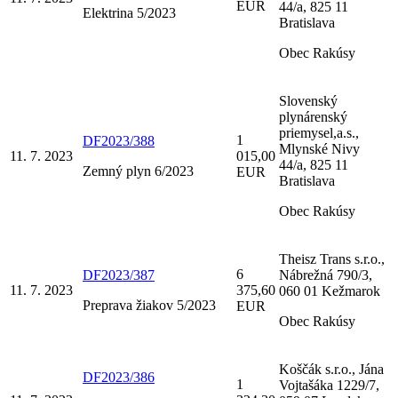
EUR
44/a, 825 11
Elektrina 5/2023
Bratislava
Obec Rakúsy
Slovenský
plynárenský
priemysel,a.s.,
1
DF2023/388
Mlynské Nivy
11. 7. 2023
015,00
44/a, 825 11
Zemný plyn 6/2023
EUR
Bratislava
Obec Rakúsy
Theisz Trans s.r.o.,
6
DF2023/387
Nábrežná 790/3,
11. 7. 2023
375,60
060 01 Kežmarok
Preprava žiakov 5/2023
EUR
Obec Rakúsy
Koščák s.r.o., Jána
DF2023/386
1
Vojtašáka 1229/7,