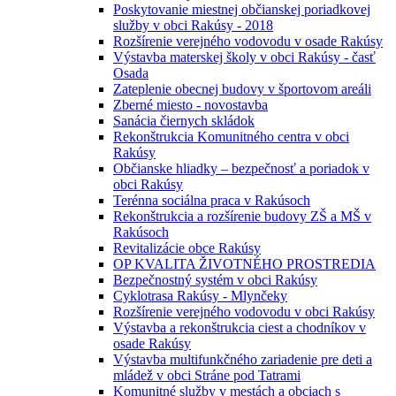
Poskytovanie miestnej občianskej poriadkovej
služby v obci Rakúsy - 2018
Rozšírenie verejného vodovodu v osade Rakúsy
Výstavba materskej školy v obci Rakúsy - časť
Osada
Zateplenie obecnej budovy v športovom areáli
Zberné miesto - novostavba
Sanácia čiernych skládok
Rekonštrukcia Komunitného centra v obci
Rakúsy
Občianske hliadky – bezpečnosť a poriadok v
obci Rakúsy
Terénna sociálna praca v Rakúsoch
Rekonštrukcia a rozšírenie budovy ZŠ a MŠ v
Rakúsoch
Revitalizácie obce Rakúsy
OP KVALITA ŽIVOTNÉHO PROSTREDIA
Bezpečnostný systém v obci Rakúsy
Cyklotrasa Rakúsy - Mlynčeky
Rozšírenie verejného vodovodu v obci Rakúsy
Výstavba a rekonštrukcia ciest a chodníkov v
osade Rakúsy
Výstavba multifunkčného zariadenie pre deti a
mládež v obci Stráne pod Tatrami
Komunitné služby v mestách a obciach s