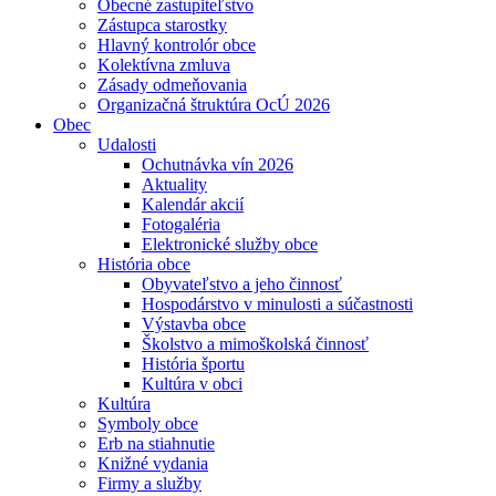
Obecné zastupiteľstvo
Zástupca starostky
Hlavný kontrolór obce
Kolektívna zmluva
Zásady odmeňovania
Organizačná štruktúra OcÚ 2026
Obec
Udalosti
Ochutnávka vín 2026
Aktuality
Kalendár akcií
Fotogaléria
Elektronické služby obce
História obce
Obyvateľstvo a jeho činnosť
Hospodárstvo v minulosti a súčastnosti
Výstavba obce
Školstvo a mimoškolská činnosť
História športu
Kultúra v obci
Kultúra
Symboly obce
Erb na stiahnutie
Knižné vydania
Firmy a služby