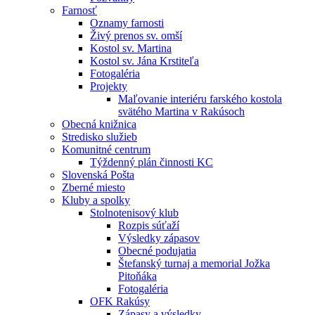
Farnosť
Oznamy farnosti
Živý prenos sv. omší
Kostol sv. Martina
Kostol sv. Jána Krstiteľa
Fotogaléria
Projekty
Maľovanie interiéru farského kostola
svätého Martina v Rakúsoch
Obecná knižnica
Stredisko služieb
Komunitné centrum
Týždenný plán činnosti KC
Slovenská Pošta
Zberné miesto
Kluby a spolky
Stolnotenisový klub
Rozpis súťaží
Výsledky zápasov
Obecné podujatia
Štefanský turnaj a memorial Jožka
Pitoňáka
Fotogaléria
OFK Rakúsy
Zápasy a výsledky