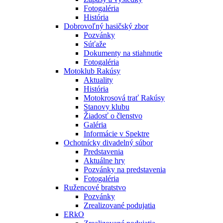
Fotogaléria
História
Dobrovoľný hasičský zbor
Pozvánky
Súťaže
Dokumenty na stiahnutie
Fotogaléria
Motoklub Rakúsy
Aktuality
História
Motokrosová trať Rakúsy
Stanovy klubu
Žiadosť o členstvo
Galéria
Informácie v Spektre
Ochotnícky divadelný súbor
Predstavenia
Aktuálne hry
Pozvánky na predstavenia
Fotogaléria
Ružencové bratstvo
Pozvánky
Zrealizované podujatia
ERkO