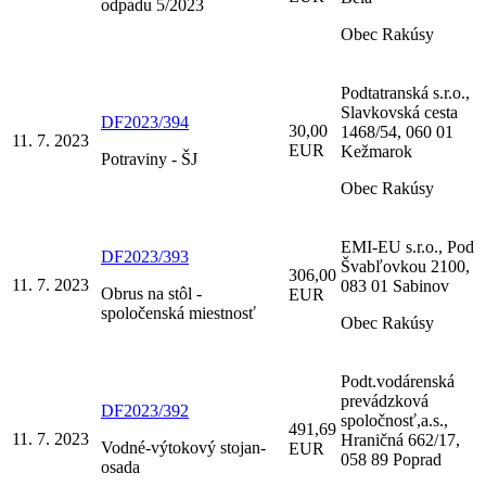
odpadu 5/2023
Obec Rakúsy
Podtatranská s.r.o.,
Slavkovská cesta
DF2023/394
30,00
1468/54, 060 01
11. 7. 2023
EUR
Kežmarok
Potraviny - ŠJ
Obec Rakúsy
EMI-EU s.r.o., Pod
DF2023/393
Švabľovkou 2100,
306,00
11. 7. 2023
083 01 Sabinov
Obrus na stôl -
EUR
spoločenská miestnosť
Obec Rakúsy
Podt.vodárenská
prevádzková
DF2023/392
spoločnosť,a.s.,
491,69
11. 7. 2023
Hraničná 662/17,
Vodné-výtokový stojan-
EUR
058 89 Poprad
osada