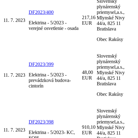
Slovenský
plynárenský
DF2023/400
priemysel,a.s.,
217,16
Mlynské Nivy
11. 7. 2023
Elektrina - 5/2023 -
EUR
44/a, 825 11
verejné osvetlenie - osada
Bratislava
Obec Rakúsy
Slovenský
plynárenský
DF2023/399
priemysel,a.s.,
48,00
Mlynské Nivy
Elektrina - 5/2023 -
11. 7. 2023
EUR
44/a, 825 11
prevádzková budova-
Bratislava
cintorín
Obec Rakúsy
Slovenský
plynárenský
DF2023/398
priemysel,a.s.,
910,10
Mlynské Nivy
11. 7. 2023
Elektrina - 5/2023- KC,
EUR
44/a, 825 11
SOH