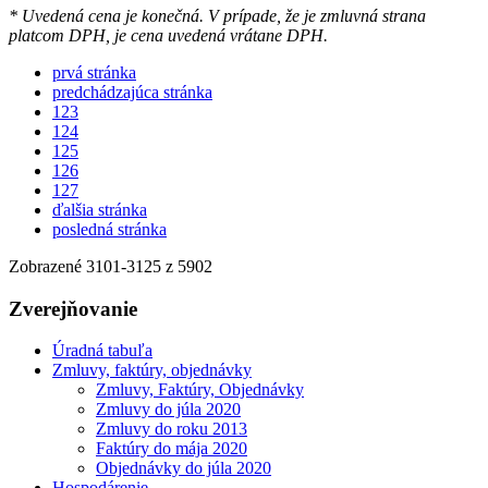
* Uvedená cena je konečná. V prípade, že je zmluvná strana
platcom DPH, je cena uvedená vrátane DPH.
prvá stránka
predchádzajúca stránka
123
124
125
126
127
ďalšia stránka
posledná stránka
Zobrazené
3101
-
3125
z 5902
Zverejňovanie
Úradná tabuľa
Zmluvy, faktúry, objednávky
Zmluvy, Faktúry, Objednávky
Zmluvy do júla 2020
Zmluvy do roku 2013
Faktúry do mája 2020
Objednávky do júla 2020
Hospodárenie