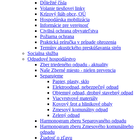
Dôležité čísla
Volanie tiesňovej linky
Krízový štáb obce, OÚ
Hospodárska mobilizácia
Informácie pre verejnosť
Civilná ochrana obyvateľstva
Požiarna ochrana
Praktická príručka v prípade ohrozenia
Termíny akustického preskúšavania sirén
Socialna služba
Odpadové hospodárstvo
Zber triedeného odpadu - aktuality
Naše Zberné miesto - nielen prevencia
Separujeme
Papier, plasty, sklo
Elektroodpad, nebezpečný odpad
Objemný odpad, drobný stavebný odpad
Viacvrstvové materiály
Kovový šrot a hlinikové obaly
Zmesový komunálny odpad
Zelený odpad
Harmonogram zberu Separovaného odpadu
Harmonogram zberu Zmesového komunálneho
odpadu
Žiadosť o zľavu