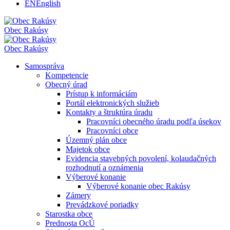
EN
English
Obec
Rakúsy
Obec
Rakúsy
Samospráva
Kompetencie
Obecný úrad
Prístup k informáciám
Portál elektronických služieb
Kontakty a štruktúra úradu
Pracovníci obecného úradu podľa úsekov
Pracovníci obce
Územný plán obce
Majetok obce
Evidencia stavebných povolení, kolaudačných
rozhodnutí a oznámenia
Výberové konanie
Výberové konanie obec Rakúsy
Zámery
Prevádzkové poriadky
Starostka obce
Prednosta OcÚ