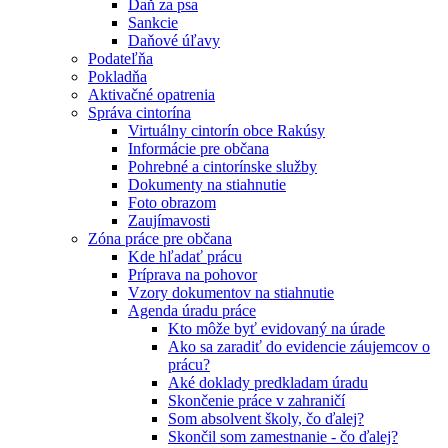
Daň za psa
Sankcie
Daňové úľavy
Podateľňa
Pokladňa
Aktivačné opatrenia
Správa cintorína
Virtuálny cintorín obce Rakúsy
Informácie pre občana
Pohrebné a cintorínske služby
Dokumenty na stiahnutie
Foto obrazom
Zaujímavosti
Zóna práce pre občana
Kde hľadať prácu
Príprava na pohovor
Vzory dokumentov na stiahnutie
Agenda úradu práce
Kto môže byť evidovaný na úrade
Ako sa zaradiť do evidencie záujemcov o
prácu?
Aké doklady predkladam úradu
Skončenie práce v zahraničí
Som absolvent školy, čo ďalej?
Skončil som zamestnanie - čo ďalej?