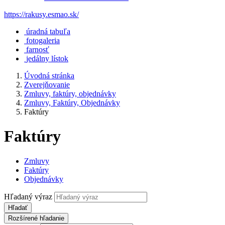
https://rakusy.esmao.sk/
úradná tabuľa
fotogaleria
farnosť
jedálny lístok
Úvodná stránka
Zverejňovanie
Zmluvy, faktúry, objednávky
Zmluvy, Faktúry, Objednávky
Faktúry
Faktúry
Zmluvy
Faktúry
Objednávky
Hľadaný výraz
Hľadať
Rozšírené hľadanie