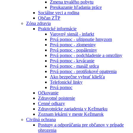
Zmena trvalého pobytu
Preukazanie hľadania práce
Sociálne veci a rodina
Občan ZŤP
Zóna zdravia
Praktické informácie
Varovný signál - infarkt
Prvá pomoc - uštipnutie hmyzom
Prvá pomoc - zlomeniny
Prvá pomoc - popáleniny
Prvá pomoc - podchladenie a omrzliny
Prvá pomoc - krvácanie
Prvá pomoc - masáž srdca
Prvá pomoc - protišokové opatrenia
Ako bezpečne vybrať kliešťa
Telefonické linky
Prvá pomoc
Očkovanie
Zdravotné poistenie
Cenné odkazy
Zdravotnícke zariadenia v Kežmarku
Zoznam lekárni v meste Kežmarok
Civilná ochrana
Postupy a odporúčania pre občanov v prípade
ohrozenia