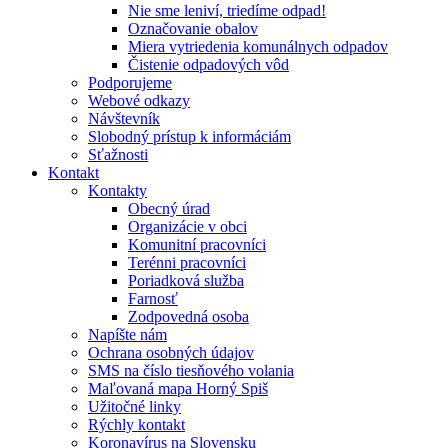
Nie sme leniví, triedíme odpad!
Označovanie obalov
Miera vytriedenia komunálnych odpadov
Čistenie odpadových vôd
Podporujeme
Webové odkazy
Návštevník
Slobodný prístup k informáciám
Sťažnosti
Kontakt
Kontakty
Obecný úrad
Organizácie v obci
Komunitní pracovníci
Terénni pracovníci
Poriadková služba
Farnosť
Zodpovedná osoba
Napíšte nám
Ochrana osobných údajov
SMS na číslo tiesňového volania
Maľovaná mapa Horný Spiš
Užitočné linky
Rýchly kontakt
Koronavírus na Slovensku