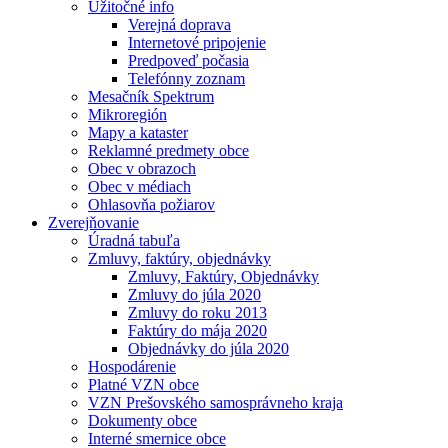
Užitočné info
Verejná doprava
Internetové pripojenie
Predpoveď počasia
Telefónny zoznam
Mesačník Spektrum
Mikroregión
Mapy a kataster
Reklamné predmety obce
Obec v obrazoch
Obec v médiach
Ohlasovňa požiarov
Zverejňovanie
Úradná tabuľa
Zmluvy, faktúry, objednávky
Zmluvy, Faktúry, Objednávky
Zmluvy do júla 2020
Zmluvy do roku 2013
Faktúry do mája 2020
Objednávky do júla 2020
Hospodárenie
Platné VZN obce
VZN Prešovského samosprávneho kraja
Dokumenty obce
Interné smernice obce