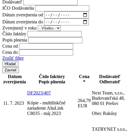
Dodávateľ
IČO Dodávatelia
Dátum zverejnenia od
Dátum zverejnenia do
Zverejnený v roku
Číslo faktúry
Popis plnenia
Cena od
Cena do
Zrušiť filter
Zavrieť
Dátum
Číslo faktúry
Cena
Dodávateľ
zverejnenia
Popis plnenia
*
Odberateľ
DF2023/407
Next Team, s.r.o.,
Budovateľská 48,
264,79
Kópie - multifinkčné
11. 7. 2023
080 01 Prešov
EUR
zariadenie AltaLink
C8035 - máj 2023
Obec Rakúsy
TATRYNET s.r.o.,