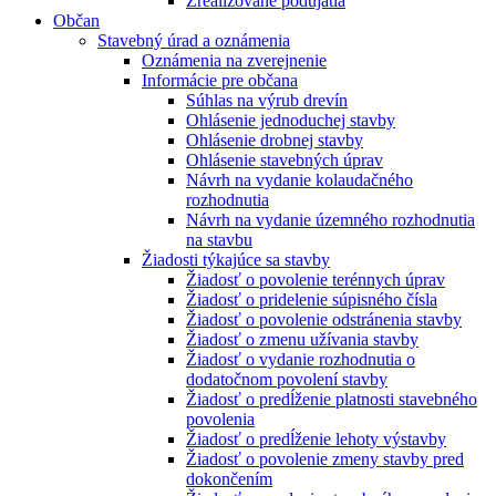
Zrealizované podujatia
Občan
Stavebný úrad a oznámenia
Oznámenia na zverejnenie
Informácie pre občana
Súhlas na výrub drevín
Ohlásenie jednoduchej stavby
Ohlásenie drobnej stavby
Ohlásenie stavebných úprav
Návrh na vydanie kolaudačného
rozhodnutia
Návrh na vydanie územného rozhodnutia
na stavbu
Žiadosti týkajúce sa stavby
Žiadosť o povolenie terénnych úprav
Žiadosť o pridelenie súpisného čísla
Žiadosť o povolenie odstránenia stavby
Žiadosť o zmenu užívania stavby
Žiadosť o vydanie rozhodnutia o
dodatočnom povolení stavby
Žiadosť o predĺženie platnosti stavebného
povolenia
Žiadosť o predĺženie lehoty výstavby
Žiadosť o povolenie zmeny stavby pred
dokončením