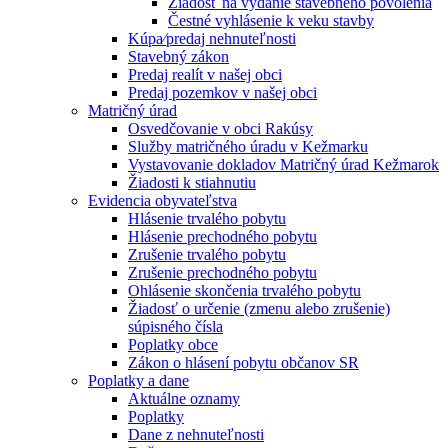
Žiadosť na vydanie stavebného povolenia
Čestné vyhlásenie k veku stavby
Kúpa⁄predaj nehnuteľnosti
Stavebný zákon
Predaj realít v našej obci
Predaj pozemkov v našej obci
Matričný úrad
Osvedčovanie v obci Rakúsy
Služby matričného úradu v Kežmarku
Vystavovanie dokladov Matričný úrad Kežmarok
Žiadosti k stiahnutiu
Evidencia obyvateľstva
Hlásenie trvalého pobytu
Hlásenie prechodného pobytu
Zrušenie trvalého pobytu
Zrušenie prechodného pobytu
Ohlásenie skončenia trvalého pobytu
Žiadosť o určenie (zmenu alebo zrušenie)
súpisného čísla
Poplatky obce
Zákon o hlásení pobytu občanov SR
Poplatky a dane
Aktuálne oznamy
Poplatky
Dane z nehnuteľnosti