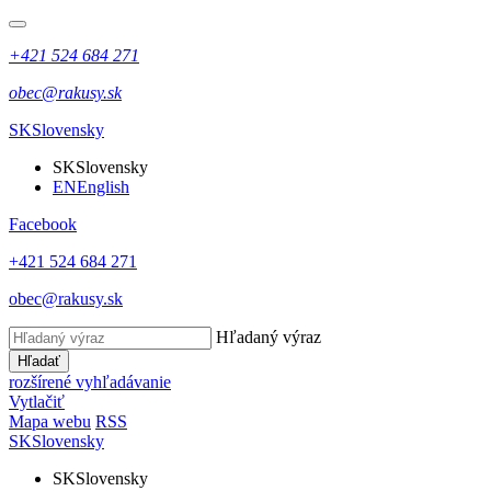
+421 524 684 271
obec@rakusy.sk
SK
Slovensky
SK
Slovensky
EN
English
Facebook
+421 524 684 271
obec@rakusy.sk
Hľadaný výraz
Hľadať
rozšírené vyhľadávanie
Vytlačiť
Mapa webu
RSS
SK
Slovensky
SK
Slovensky