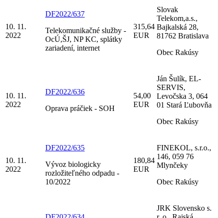
Slovak
DF2022/637
Telekom,a.s.,
10. 11.
315,64
Bajkalská 28,
Telekomunikačné služby -
2022
EUR
81762 Bratislava
OcÚ,ŠJ, NP KC, splátky
zariadení, internet
Obec Rakúsy
Ján Šulík, EL-
SERVIS,
DF2022/636
10. 11.
54,00
Levočska 3, 064
2022
EUR
01 Stará Ľubovňa
Oprava práčiek - SOH
Obec Rakúsy
DF2022/635
FINEKOL, s.r.o.,
146, 059 76
10. 11.
180,84
Vývoz biologicky
Mlynčeky
2022
EUR
rozložiteľného odpadu -
10/2022
Obec Rakúsy
JRK Slovensko s.
DF2022/634
r. o., Rajská