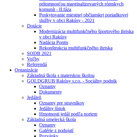
prítomnosťou marginalizovaných rómskych
komunít - II.fáza
Poskytovanie miestnej občianskej poriadkovej
služby v obci Rakúsy - 2021
Dotácie
Modernizácia multifunkčného športového ihriska
v obci Rakúsy
Nadácia Pontis
Rekonštrukcia multifunkčného ihriska
SODB 2021
Voľby
Referendá
Organizácie
Základná škola s materskou školou
GOLDGRUB Rakúsy s.r.o. - Sociálny podnik
Oznamy
Dokumenty
Jedáleň
Oznamy pre stravníkov
Jedálny lístok
Hmotnosti jedál podľa noriem
Základná umelecká škola
Oznamy
Galérie z podujatí
Pozvánky