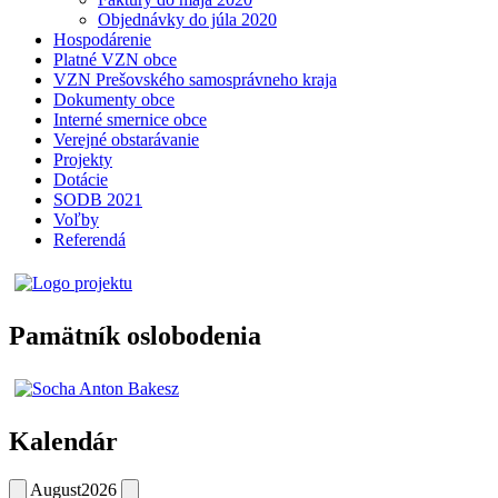
Objednávky do júla 2020
Hospodárenie
Platné VZN obce
VZN Prešovského samosprávneho kraja
Dokumenty obce
Interné smernice obce
Verejné obstarávanie
Projekty
Dotácie
SODB 2021
Voľby
Referendá
Pamätník oslobodenia
Kalendár
August
2026