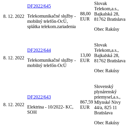
Slovak
DF2022/645
Telekom,a.s.,
88,00
Bajkalská 28,
Telekomunikačné služby -
8. 12. 2022
EUR
81762 Bratislava
mobilný telefón-OcÚ,
splátka telekom.zariadenia
Obec Rakúsy
Slovak
DF2022/644
Telekom,a.s.,
13,00
Bajkalská 28,
8. 12. 2022
Telekomunikačné služby -
EUR
81762 Bratislava
mobilný telefón-OcÚ
Obec Rakúsy
Slovenský
plynárenský
DF2022/643
priemysel,a.s.,
867,59
Mlynské Nivy
8. 12. 2022
Elektrina - 10/2022- KC,
EUR
44/a, 825 11
SOH
Bratislava
Obec Rakúsy