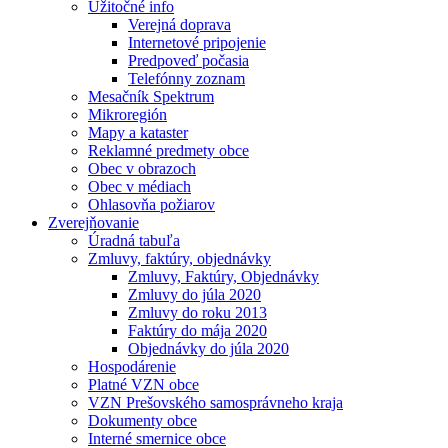
Užitočné info
Verejná doprava
Internetové pripojenie
Predpoveď počasia
Telefónny zoznam
Mesačník Spektrum
Mikroregión
Mapy a kataster
Reklamné predmety obce
Obec v obrazoch
Obec v médiach
Ohlasovňa požiarov
Zverejňovanie
Úradná tabuľa
Zmluvy, faktúry, objednávky
Zmluvy, Faktúry, Objednávky
Zmluvy do júla 2020
Zmluvy do roku 2013
Faktúry do mája 2020
Objednávky do júla 2020
Hospodárenie
Platné VZN obce
VZN Prešovského samosprávneho kraja
Dokumenty obce
Interné smernice obce