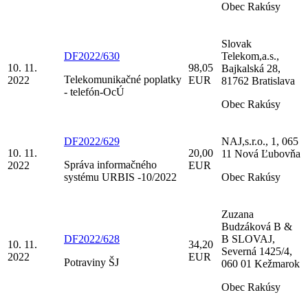
Obec Rakúsy
Slovak
DF2022/630
Telekom,a.s.,
10. 11.
98,05
Bajkalská 28,
Telekomunikačné poplatky
2022
EUR
81762 Bratislava
- telefón-OcÚ
Obec Rakúsy
DF2022/629
NAJ,s.r.o., 1, 065
10. 11.
20,00
11 Nová Ľubovňa
Správa informačného
2022
EUR
systému URBIS -10/2022
Obec Rakúsy
Zuzana
Budzáková B &
DF2022/628
B SLOVAJ,
10. 11.
34,20
Severná 1425/4,
2022
EUR
Potraviny ŠJ
060 01 Kežmarok
Obec Rakúsy