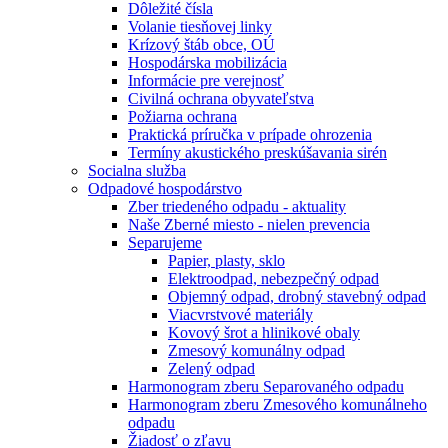
Dôležité čísla
Volanie tiesňovej linky
Krízový štáb obce, OÚ
Hospodárska mobilizácia
Informácie pre verejnosť
Civilná ochrana obyvateľstva
Požiarna ochrana
Praktická príručka v prípade ohrozenia
Termíny akustického preskúšavania sirén
Socialna služba
Odpadové hospodárstvo
Zber triedeného odpadu - aktuality
Naše Zberné miesto - nielen prevencia
Separujeme
Papier, plasty, sklo
Elektroodpad, nebezpečný odpad
Objemný odpad, drobný stavebný odpad
Viacvrstvové materiály
Kovový šrot a hlinikové obaly
Zmesový komunálny odpad
Zelený odpad
Harmonogram zberu Separovaného odpadu
Harmonogram zberu Zmesového komunálneho
odpadu
Žiadosť o zľavu