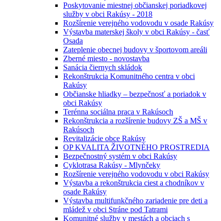
Poskytovanie miestnej občianskej poriadkovej
služby v obci Rakúsy - 2018
Rozšírenie verejného vodovodu v osade Rakúsy
Výstavba materskej školy v obci Rakúsy - časť
Osada
Zateplenie obecnej budovy v športovom areáli
Zberné miesto - novostavba
Sanácia čiernych skládok
Rekonštrukcia Komunitného centra v obci
Rakúsy
Občianske hliadky – bezpečnosť a poriadok v
obci Rakúsy
Terénna sociálna praca v Rakúsoch
Rekonštrukcia a rozšírenie budovy ZŠ a MŠ v
Rakúsoch
Revitalizácie obce Rakúsy
OP KVALITA ŽIVOTNÉHO PROSTREDIA
Bezpečnostný systém v obci Rakúsy
Cyklotrasa Rakúsy - Mlynčeky
Rozšírenie verejného vodovodu v obci Rakúsy
Výstavba a rekonštrukcia ciest a chodníkov v
osade Rakúsy
Výstavba multifunkčného zariadenie pre deti a
mládež v obci Stráne pod Tatrami
Komunitné služby v mestách a obciach s