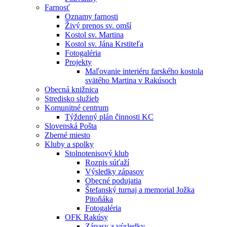
Farnosť
Oznamy farnosti
Živý prenos sv. omší
Kostol sv. Martina
Kostol sv. Jána Krstiteľa
Fotogaléria
Projekty
Maľovanie interiéru farského kostola
svätého Martina v Rakúsoch
Obecná knižnica
Stredisko služieb
Komunitné centrum
Týždenný plán činnosti KC
Slovenská Pošta
Zberné miesto
Kluby a spolky
Stolnotenisový klub
Rozpis súťaží
Výsledky zápasov
Obecné podujatia
Štefanský turnaj a memorial Jožka
Pitoňáka
Fotogaléria
OFK Rakúsy
Zápasy a výsledky