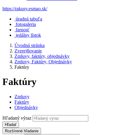
https://rakusy.esmao.sk/
úradná tabuľa
fotogaleria
farnosť
jedálny lístok
Úvodná stránka
Zverejňovanie
Zmluvy, faktúry, objednávky
Zmluvy, Faktúry, Objednávky
Faktúry
Faktúry
Zmluvy
Faktúry
Objednávky
Hľadaný výraz
Hľadať
Rozšírené hľadanie