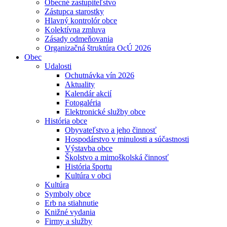
Obecné zastupiteľstvo
Zástupca starostky
Hlavný kontrolór obce
Kolektívna zmluva
Zásady odmeňovania
Organizačná štruktúra OcÚ 2026
Obec
Udalosti
Ochutnávka vín 2026
Aktuality
Kalendár akcií
Fotogaléria
Elektronické služby obce
História obce
Obyvateľstvo a jeho činnosť
Hospodárstvo v minulosti a súčastnosti
Výstavba obce
Školstvo a mimoškolská činnosť
História športu
Kultúra v obci
Kultúra
Symboly obce
Erb na stiahnutie
Knižné vydania
Firmy a služby