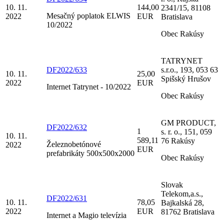
10. 11.
144,00
2341/15, 81108
Mesačný poplatok ELWIS
2022
EUR
Bratislava
10/2022
Obec Rakúsy
TATRYNET
DF2022/633
s.r.o., 193, 053 63
10. 11.
25,00
Spišský Hrušov
2022
EUR
Internet Tatrynet - 10/2022
Obec Rakúsy
GM PRODUCT,
DF2022/632
1
s. r. o., 151, 059
10. 11.
589,11
76 Rakúsy
Železnobetónové
2022
EUR
prefabrikáty 500x500x2000
Obec Rakúsy
Slovak
Telekom,a.s.,
DF2022/631
10. 11.
78,05
Bajkalská 28,
2022
EUR
81762 Bratislava
Internet a Magio televízia