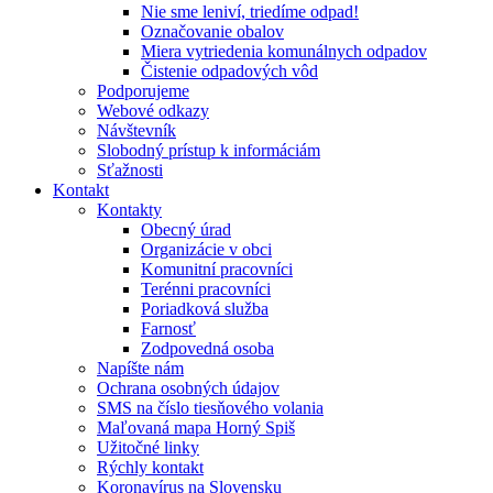
Nie sme leniví, triedíme odpad!
Označovanie obalov
Miera vytriedenia komunálnych odpadov
Čistenie odpadových vôd
Podporujeme
Webové odkazy
Návštevník
Slobodný prístup k informáciám
Sťažnosti
Kontakt
Kontakty
Obecný úrad
Organizácie v obci
Komunitní pracovníci
Terénni pracovníci
Poriadková služba
Farnosť
Zodpovedná osoba
Napíšte nám
Ochrana osobných údajov
SMS na číslo tiesňového volania
Maľovaná mapa Horný Spiš
Užitočné linky
Rýchly kontakt
Koronavírus na Slovensku