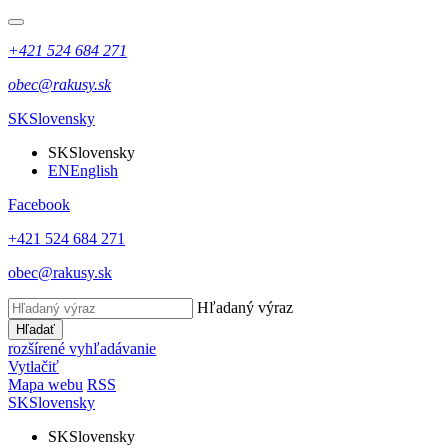
+421 524 684 271
obec@rakusy.sk
SK
Slovensky
SK
Slovensky
EN
English
Facebook
+421 524 684 271
obec@rakusy.sk
Hľadaný výraz
Hľadať
rozšírené vyhľadávanie
Vytlačiť
Mapa webu
RSS
SK
Slovensky
SK
Slovensky