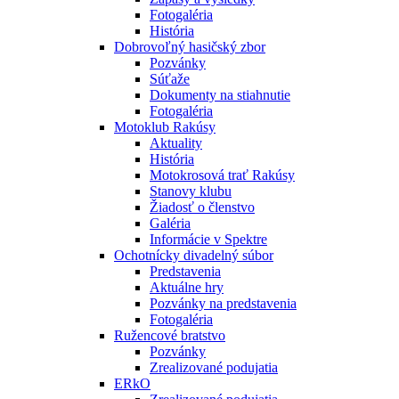
Fotogaléria
História
Dobrovoľný hasičský zbor
Pozvánky
Súťaže
Dokumenty na stiahnutie
Fotogaléria
Motoklub Rakúsy
Aktuality
História
Motokrosová trať Rakúsy
Stanovy klubu
Žiadosť o členstvo
Galéria
Informácie v Spektre
Ochotnícky divadelný súbor
Predstavenia
Aktuálne hry
Pozvánky na predstavenia
Fotogaléria
Ružencové bratstvo
Pozvánky
Zrealizované podujatia
ERkO