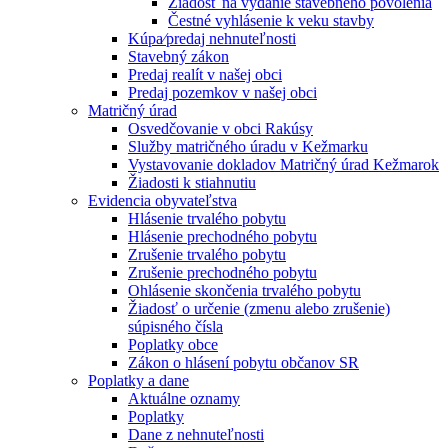
Žiadosť na vydanie stavebného povolenia
Čestné vyhlásenie k veku stavby
Kúpa⁄predaj nehnuteľnosti
Stavebný zákon
Predaj realít v našej obci
Predaj pozemkov v našej obci
Matričný úrad
Osvedčovanie v obci Rakúsy
Služby matričného úradu v Kežmarku
Vystavovanie dokladov Matričný úrad Kežmarok
Žiadosti k stiahnutiu
Evidencia obyvateľstva
Hlásenie trvalého pobytu
Hlásenie prechodného pobytu
Zrušenie trvalého pobytu
Zrušenie prechodného pobytu
Ohlásenie skončenia trvalého pobytu
Žiadosť o určenie (zmenu alebo zrušenie)
súpisného čísla
Poplatky obce
Zákon o hlásení pobytu občanov SR
Poplatky a dane
Aktuálne oznamy
Poplatky
Dane z nehnuteľnosti