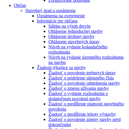
Zrealizované podujatia
Občan
Stavebný úrad a oznámenia
Oznámenia na zverejnenie
Informácie pre občana
Súhlas na výrub drevín
Ohlásenie jednoduchej stavby
Ohlásenie drobnej stavby
Ohlásenie stavebných úprav
Návrh na vydanie kolaudačného
rozhodnutia
Návrh na vydanie územného rozhodnutia
na stavbu
Žiadosti týkajúce sa stavby
Žiadosť o povolenie terénnych úprav
Žiadosť o pridelenie súpisného čísla
Žiadosť o povolenie odstránenia stavby
Žiadosť o zmenu užívania stavby
Žiadosť o vydanie rozhodnutia o
dodatočnom povolení stavby
Žiadosť o predĺženie platnosti stavebného
povolenia
Žiadosť o predĺženie lehoty výstavby
Žiadosť o povolenie zmeny stavby pred
dokončením