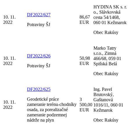
HYDINA SK s. r.
o., Slávkovská
DF2022/627
10. 11.
86,67
cesta 54/1468,
2022
EUR
060 01 Kežmarok
Potraviny ŠJ
Obec Rakúsy
Marko Tatry
s.r.o., Zimná
DF2022/626
10. 11.
50,98
466/68, 059 01
2022
EUR
Spišská Belá
Potraviny ŠJ
Obec Rakúsy
DF2022/625
Ing. Pavel
Brutovský,
Geodetické práce
3
Gaštanová
10. 11.
zameranie terénu-chodníky
500,00
1016/11, 060 01
2022
osada, za porealizačné
EUR
Kežmarok
zameranie podzemnej
nádrže na plyn
Obec Rakúsy