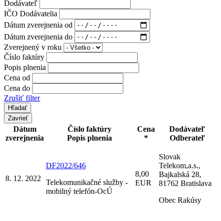
Dodávateľ
IČO Dodávatelia
Dátum zverejnenia od
Dátum zverejnenia do
Zverejnený v roku
Číslo faktúry
Popis plnenia
Cena od
Cena do
Zrušiť filter
Zavrieť
Dátum
Číslo faktúry
Cena
Dodávateľ
zverejnenia
Popis plnenia
*
Odberateľ
Slovak
DF2022/646
Telekom,a.s.,
8,00
Bajkalská 28,
8. 12. 2022
Telekomunikačné služby -
EUR
81762 Bratislava
mobilný telefón-OcÚ
Obec Rakúsy