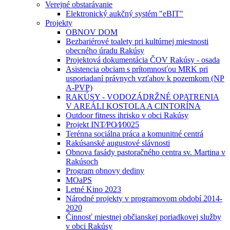
Verejné obstarávanie
Elektronický aukčný systém "eBIT"
Projekty
OBNOV DOM
Bezbariérové toalety pri kultúrnej miestnosti
obecného úradu Rakúsy
Projektová dokumentácia ČOV Rakúsy - osada
Asistencia obciam s prítomnosťou MRK pri
usporiadaní právnych vzťahov k pozemkom (NP
A-PVP)
RAKÚSY - VODOZÁDRŽNÉ OPATRENIA
V AREÁLI KOSTOLA A CINTORÍNA
Outdoor fitness ihrisko v obci Rakúsy
Projekt INT⁄PO⁄I⁄0025
Terénna sociálna práca a komunitné centrá
Rakúsanské augustové slávnosti
Obnova fasády pastoračného centra sv. Martina v
Rakúsoch
Program obnovy dediny
MOaPS
Letné Kino 2023
Národné projekty v programovom období 2014-
2020
Činnosť miestnej občianskej poriadkovej služby
v obci Rakúsy