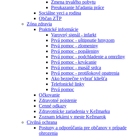
Zmena trvalého pobytu
Preukazanie hľadania práce
Sociálne veci a rodina
Občan ZŤP
Zóna zdravia
Praktické informácie
Varovný signál - infarkt
Prvá pomoc - uštipnutie hmyzom
Prvá pomoc - zlomeniny
Prvá pomoc - popáleniny
Prvá pomoc - podchladenie a omrzliny
Prvá pomoc - krvácanie
Prvá pomoc - masáž srdca
Prvá pomoc - protišokové opatrenia
Ako bezpečne vybrať kliešťa
Telefonické linky
Prvá pomoc
Očkovanie
Zdravotné poistenie
Cenné odkazy
Zdravotnícke zariadenia v Kežmarku
Zoznam lekárni v meste Kežmarok
Civilná ochrana
Postupy a odporúčania pre občanov v prípade
ohrozenia