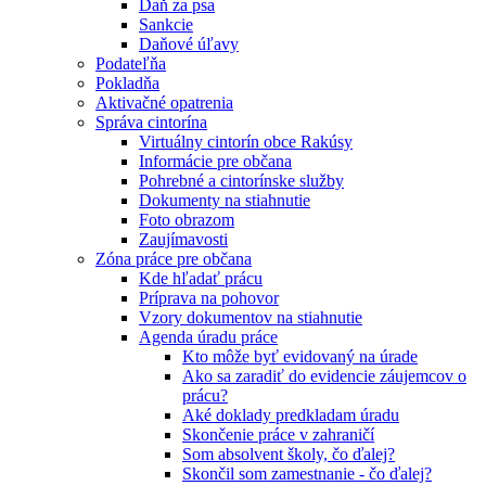
Daň za psa
Sankcie
Daňové úľavy
Podateľňa
Pokladňa
Aktivačné opatrenia
Správa cintorína
Virtuálny cintorín obce Rakúsy
Informácie pre občana
Pohrebné a cintorínske služby
Dokumenty na stiahnutie
Foto obrazom
Zaujímavosti
Zóna práce pre občana
Kde hľadať prácu
Príprava na pohovor
Vzory dokumentov na stiahnutie
Agenda úradu práce
Kto môže byť evidovaný na úrade
Ako sa zaradiť do evidencie záujemcov o
prácu?
Aké doklady predkladam úradu
Skončenie práce v zahraničí
Som absolvent školy, čo ďalej?
Skončil som zamestnanie - čo ďalej?