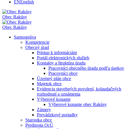
EN
English
Obec
Rakúsy
Obec
Rakúsy
Samospráva
Kompetencie
Obecný úrad
Prístup k informáciám
Portál elektronických služieb
Kontakty a štruktúra úradu
Pracovníci obecného úradu podľa úsekov
Pracovníci obce
Územný plán obce
Majetok obce
Evidencia stavebných povolení, kolaudačných
rozhodnutí a oznámenia
Výberové konanie
Výberové konanie obec Rakúsy
Zámery
Prevádzkové poriadky
Starostka obce
Prednosta OcÚ