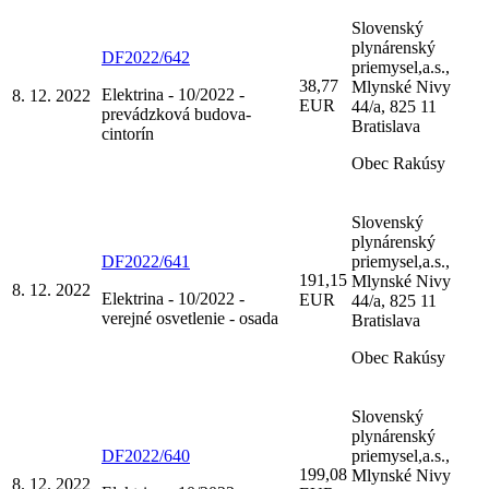
Slovenský
plynárenský
DF2022/642
priemysel,a.s.,
38,77
Mlynské Nivy
Elektrina - 10/2022 -
8. 12. 2022
EUR
44/a, 825 11
prevádzková budova-
Bratislava
cintorín
Obec Rakúsy
Slovenský
plynárenský
DF2022/641
priemysel,a.s.,
191,15
Mlynské Nivy
8. 12. 2022
Elektrina - 10/2022 -
EUR
44/a, 825 11
verejné osvetlenie - osada
Bratislava
Obec Rakúsy
Slovenský
plynárenský
DF2022/640
priemysel,a.s.,
199,08
Mlynské Nivy
8. 12. 2022