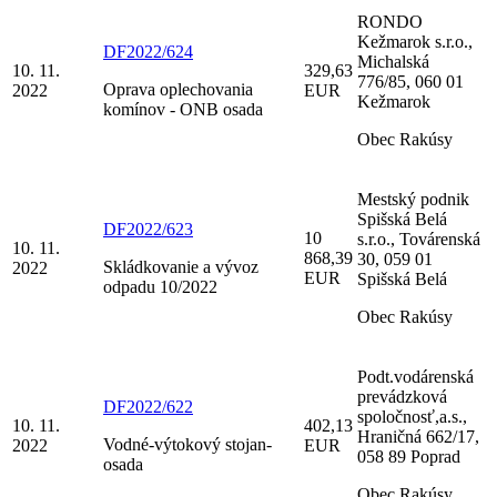
RONDO
Kežmarok s.r.o.,
DF2022/624
Michalská
10. 11.
329,63
776/85, 060 01
Oprava oplechovania
2022
EUR
Kežmarok
komínov - ONB osada
Obec Rakúsy
Mestský podnik
Spišská Belá
DF2022/623
10
s.r.o., Továrenská
10. 11.
868,39
30, 059 01
Skládkovanie a vývoz
2022
EUR
Spišská Belá
odpadu 10/2022
Obec Rakúsy
Podt.vodárenská
prevádzková
DF2022/622
spoločnosť,a.s.,
10. 11.
402,13
Hraničná 662/17,
Vodné-výtokový stojan-
2022
EUR
058 89 Poprad
osada
Obec Rakúsy