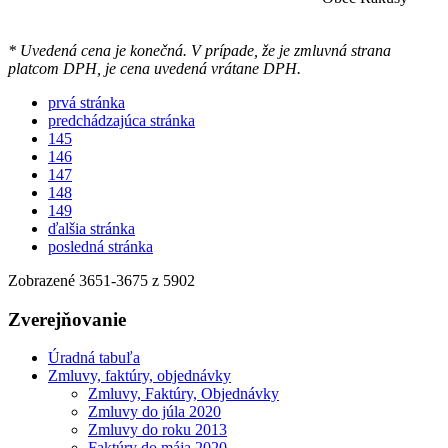
* Uvedená cena je konečná. V prípade, že je zmluvná strana
platcom DPH, je cena uvedená vrátane DPH.
prvá stránka
predchádzajúca stránka
145
146
147
148
149
ďalšia stránka
posledná stránka
Zobrazené
3651
-
3675
z 5902
Zverejňovanie
Úradná tabuľa
Zmluvy, faktúry, objednávky
Zmluvy, Faktúry, Objednávky
Zmluvy do júla 2020
Zmluvy do roku 2013
Faktúry do mája 2020