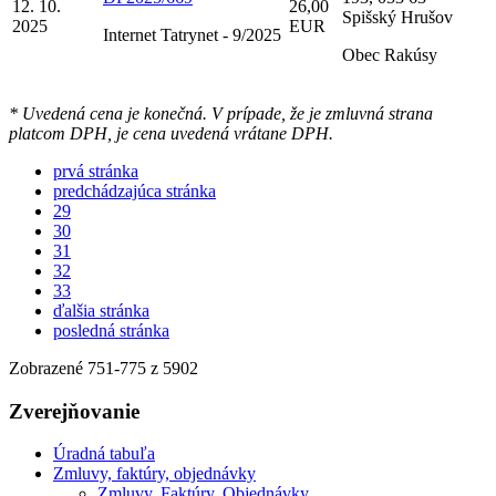
12. 10.
26,00
Spišský Hrušov
2025
EUR
Internet Tatrynet - 9/2025
Obec Rakúsy
* Uvedená cena je konečná. V prípade, že je zmluvná strana
platcom DPH, je cena uvedená vrátane DPH.
prvá stránka
predchádzajúca stránka
29
30
31
32
33
ďalšia stránka
posledná stránka
Zobrazené
751
-
775
z 5902
Zverejňovanie
Úradná tabuľa
Zmluvy, faktúry, objednávky
Zmluvy, Faktúry, Objednávky