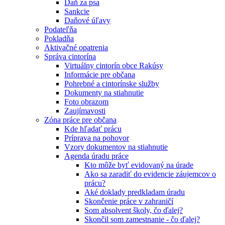
Daň za psa
Sankcie
Daňové úľavy
Podateľňa
Pokladňa
Aktivačné opatrenia
Správa cintorína
Virtuálny cintorín obce Rakúsy
Informácie pre občana
Pohrebné a cintorínske služby
Dokumenty na stiahnutie
Foto obrazom
Zaujímavosti
Zóna práce pre občana
Kde hľadať prácu
Príprava na pohovor
Vzory dokumentov na stiahnutie
Agenda úradu práce
Kto môže byť evidovaný na úrade
Ako sa zaradiť do evidencie záujemcov o
prácu?
Aké doklady predkladam úradu
Skončenie práce v zahraničí
Som absolvent školy, čo ďalej?
Skončil som zamestnanie - čo ďalej?