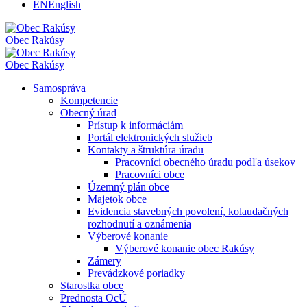
EN
English
Obec
Rakúsy
Obec
Rakúsy
Samospráva
Kompetencie
Obecný úrad
Prístup k informáciám
Portál elektronických služieb
Kontakty a štruktúra úradu
Pracovníci obecného úradu podľa úsekov
Pracovníci obce
Územný plán obce
Majetok obce
Evidencia stavebných povolení, kolaudačných
rozhodnutí a oznámenia
Výberové konanie
Výberové konanie obec Rakúsy
Zámery
Prevádzkové poriadky
Starostka obce
Prednosta OcÚ