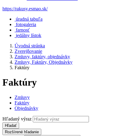
https://rakusy.esmao.sk/
úradná tabuľa
fotogaleria
farnosť
jedálny lístok
Úvodná stránka
Zverejňovanie
Zmluvy, faktúry, objednávky
Zmluvy, Faktúry, Objednávky
Faktúry
Faktúry
Zmluvy
Faktúry
Objednávky
Hľadaný výraz
Hľadať
Rozšírené hľadanie