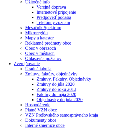
Užitočné info
Verejná doprava
Internetové pripojenie
Predpoveď počasia
Telefónny zoznam
Mesačník Spektrum
Mikroregión
Mapy a kataster
Reklamné predmety obce
Obec v obrazoch
Obec v médiach
Ohlasovňa požiarov
Zverejňovanie
Úradná tabuľa
Zmluvy, faktúry, objednávky
Zmluvy, Faktúry, Objednávky
Zmluvy do júla 2020
Zmluvy do roku 2013
Faktúry do mája 2020
Objednávky do júla 2020
Hospodárenie
Platné VZN obce
VZN Prešovského samosprávneho kraja
Dokumenty obce
Interné smernice obce