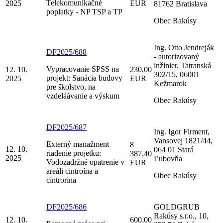
Telekomunikačné
2025
EUR
81762 Bratislava
poplatky - NP TSP a TP
Obec Rakúsy
Ing. Otto Jendreják
DF2025/688
- autorizovaný
inžinier, Tatranská
Vypracovanie SPSS na
12. 10.
230,00
302/15, 06001
projekt: Sanácia budovy
2025
EUR
Kežmarok
pre školstvo, na
vzdeláávanie a výskum
Obec Rakúsy
DF2025/687
Ing. Igor Firment,
Vansovej 1821/44,
Externý manažment
8
12. 10.
064 01 Stará
riadenie projetku:
387,40
2025
Ľubovňa
Vodozadržné opatrenie v
EUR
areáli cintroína a
Obec Rakúsy
cintrorína
DF2025/686
GOLDGRUB
Rakúsy s.r.o., 10,
12. 10.
600,00