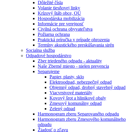
Dôležité čísla
Volanie tiesňovej linky
Krízový štáb obce, OÚ
Hospodárska mobilizácia
Informácie pre verejnosť
Civilná ochrana obyvateľstva
Požiarna ochrana
Praktická príručka v prípade ohrozenia
Termíny akustického preskúšavania sirén
Socialna služba
Odpadové hospodárstvo
Zber triedeného odpadu - aktuality
Naše Zberné miesto - nielen prevencia
Separujeme
Papier, plasty, sklo
Elektroodpad, nebezpečný odpad
Objemný odpad, drobný stavebný odpad
Viacvrstvové materiály
Kovový šrot a hlinikové obaly
Zmesový komunálny odpad
Zelený odpad
Harmonogram zberu Separovaného odpadu
Harmonogram zberu Zmesového komunálneho
odpadu
Žiadosť o zľavu