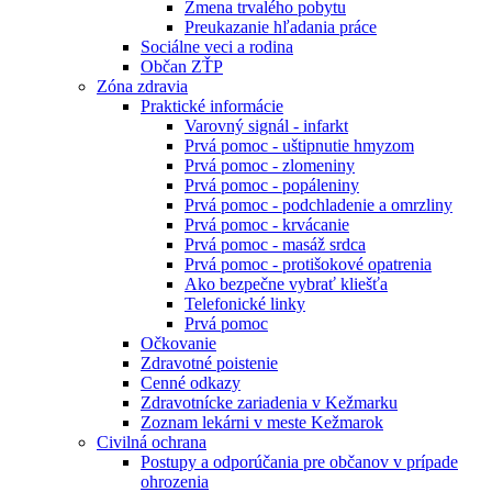
Zmena trvalého pobytu
Preukazanie hľadania práce
Sociálne veci a rodina
Občan ZŤP
Zóna zdravia
Praktické informácie
Varovný signál - infarkt
Prvá pomoc - uštipnutie hmyzom
Prvá pomoc - zlomeniny
Prvá pomoc - popáleniny
Prvá pomoc - podchladenie a omrzliny
Prvá pomoc - krvácanie
Prvá pomoc - masáž srdca
Prvá pomoc - protišokové opatrenia
Ako bezpečne vybrať kliešťa
Telefonické linky
Prvá pomoc
Očkovanie
Zdravotné poistenie
Cenné odkazy
Zdravotnícke zariadenia v Kežmarku
Zoznam lekárni v meste Kežmarok
Civilná ochrana
Postupy a odporúčania pre občanov v prípade
ohrozenia