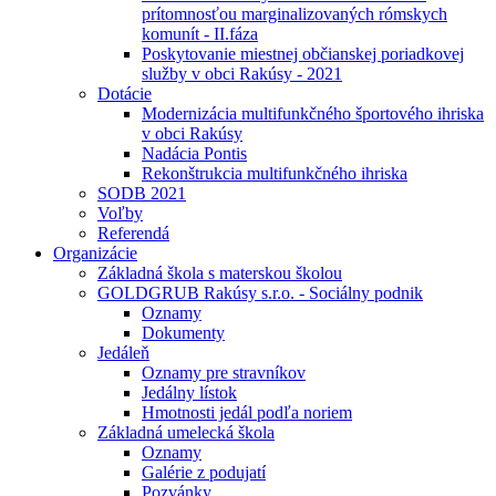
prítomnosťou marginalizovaných rómskych
komunít - II.fáza
Poskytovanie miestnej občianskej poriadkovej
služby v obci Rakúsy - 2021
Dotácie
Modernizácia multifunkčného športového ihriska
v obci Rakúsy
Nadácia Pontis
Rekonštrukcia multifunkčného ihriska
SODB 2021
Voľby
Referendá
Organizácie
Základná škola s materskou školou
GOLDGRUB Rakúsy s.r.o. - Sociálny podnik
Oznamy
Dokumenty
Jedáleň
Oznamy pre stravníkov
Jedálny lístok
Hmotnosti jedál podľa noriem
Základná umelecká škola
Oznamy
Galérie z podujatí
Pozvánky