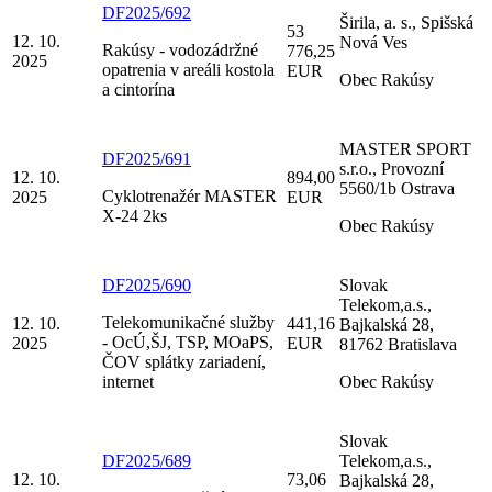
DF2025/692
Širila, a. s., Spišská
53
12. 10.
Nová Ves
Rakúsy - vodozádržné
776,25
2025
opatrenia v areáli kostola
EUR
Obec Rakúsy
a cintorína
MASTER SPORT
DF2025/691
s.r.o., Provozní
12. 10.
894,00
5560/1b Ostrava
Cyklotrenažér MASTER
2025
EUR
X-24 2ks
Obec Rakúsy
DF2025/690
Slovak
Telekom,a.s.,
Telekomunikačné služby
12. 10.
441,16
Bajkalská 28,
- OcÚ,ŠJ, TSP, MOaPS,
2025
EUR
81762 Bratislava
ČOV splátky zariadení,
internet
Obec Rakúsy
Slovak
DF2025/689
Telekom,a.s.,
12. 10.
73,06
Bajkalská 28,