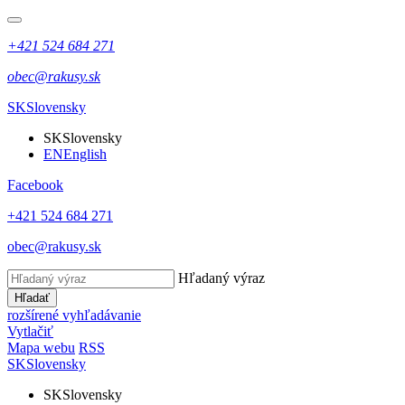
+421 524 684 271
obec@rakusy.sk
SK
Slovensky
SK
Slovensky
EN
English
Facebook
+421 524 684 271
obec@rakusy.sk
Hľadaný výraz
Hľadať
rozšírené vyhľadávanie
Vytlačiť
Mapa webu
RSS
SK
Slovensky
SK
Slovensky