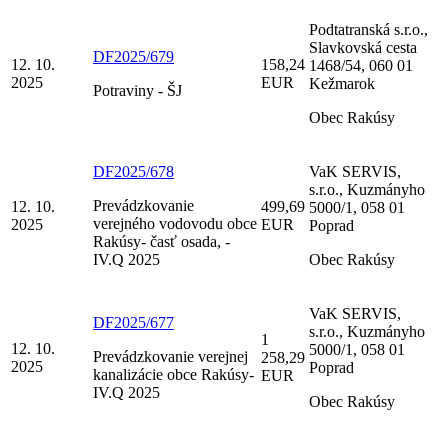
Podtatranská s.r.o.,
Slavkovská cesta
DF2025/679
12. 10.
158,24
1468/54, 060 01
2025
EUR
Kežmarok
Potraviny - ŠJ
Obec Rakúsy
DF2025/678
VaK SERVIS,
s.r.o., Kuzmányho
Prevádzkovanie
12. 10.
499,69
5000/1, 058 01
verejného vodovodu obce
2025
EUR
Poprad
Rakúsy- časť osada, -
IV.Q 2025
Obec Rakúsy
VaK SERVIS,
DF2025/677
s.r.o., Kuzmányho
1
12. 10.
5000/1, 058 01
Prevádzkovanie verejnej
258,29
2025
Poprad
kanalizácie obce Rakúsy-
EUR
IV.Q 2025
Obec Rakúsy