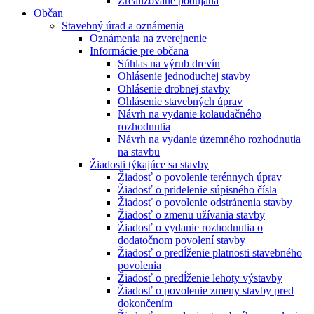
Zrealizované podujatia
Občan
Stavebný úrad a oznámenia
Oznámenia na zverejnenie
Informácie pre občana
Súhlas na výrub drevín
Ohlásenie jednoduchej stavby
Ohlásenie drobnej stavby
Ohlásenie stavebných úprav
Návrh na vydanie kolaudačného
rozhodnutia
Návrh na vydanie územného rozhodnutia
na stavbu
Žiadosti týkajúce sa stavby
Žiadosť o povolenie terénnych úprav
Žiadosť o pridelenie súpisného čísla
Žiadosť o povolenie odstránenia stavby
Žiadosť o zmenu užívania stavby
Žiadosť o vydanie rozhodnutia o
dodatočnom povolení stavby
Žiadosť o predĺženie platnosti stavebného
povolenia
Žiadosť o predĺženie lehoty výstavby
Žiadosť o povolenie zmeny stavby pred
dokončením