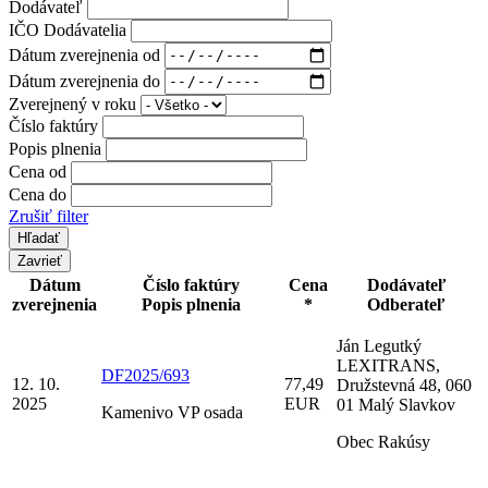
Dodávateľ
IČO Dodávatelia
Dátum zverejnenia od
Dátum zverejnenia do
Zverejnený v roku
Číslo faktúry
Popis plnenia
Cena od
Cena do
Zrušiť filter
Zavrieť
Dátum
Číslo faktúry
Cena
Dodávateľ
zverejnenia
Popis plnenia
*
Odberateľ
Ján Legutký
LEXITRANS,
DF2025/693
12. 10.
77,49
Družstevná 48, 060
2025
EUR
01 Malý Slavkov
Kamenivo VP osada
Obec Rakúsy