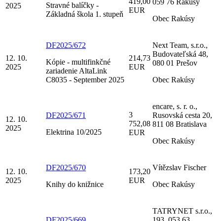
419,00
059 76 Rakúsy
Stravné balíčky -
2025
EUR
Základná škola 1. stupeň
Obec Rakúsy
DF2025/672
Next Team, s.r.o.,
Budovateľská 48,
12. 10.
214,73
Kópie - multifinkčné
080 01 Prešov
2025
EUR
zariadenie AltaLink
C8035 - September 2025
Obec Rakúsy
encare, s. r. o.,
3
DF2025/671
Rusovská cesta 20,
12. 10.
752,08
811 08 Bratislava
2025
Elektrina 10/2025
EUR
Obec Rakúsy
DF2025/670
Vítězslav Fischer
12. 10.
173,20
2025
EUR
Knihy do knižnice
Obec Rakúsy
TATRYNET s.r.o.,
DF2025/669
193, 053 63