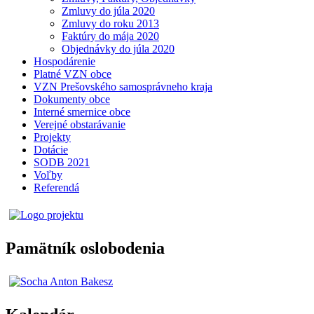
Zmluvy do júla 2020
Zmluvy do roku 2013
Faktúry do mája 2020
Objednávky do júla 2020
Hospodárenie
Platné VZN obce
VZN Prešovského samosprávneho kraja
Dokumenty obce
Interné smernice obce
Verejné obstarávanie
Projekty
Dotácie
SODB 2021
Voľby
Referendá
Pamätník oslobodenia