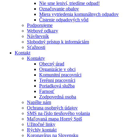
Nie sme leniví, triedíme odpad!
Označovanie obalov
Miera vytriedenia komunálnych odpadov
Čistenie odpadových vôd
Podporujeme
Webové odkazy
Návštevník
Slobodný prístup k informáciám
Sťažnosti
Kontakt
Kontakty
Obecný úrad
Organizácie v obci
Komunitní pracovníci
Terénni pracovníci
Poriadková služba
Farnosť
Zodpovedná osoba
Napíšte nám
Ochrana osobných údajov
SMS na číslo tiesňového volania
Maľovaná mapa Horný Spiš
Užitočné linky
Rýchly kontakt
Koronavírus na Slovensku