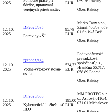
Pomocné práce pri
059 76 Rakúsy
2025
EUR
údržbe, upratovaní
verejných priestranstiev
Obec Rakúsy
Marko Tatry s.r.o.,
DF2025/685
Zimná 466/68, 059
12. 10.
95,78
01 Spišská Belá
2025
EUR
Potraviny - ŠJ
Obec Rakúsy
Podt.vodárenská
prevádzková
DF2025/684
spoločnosť,a.s.,
12. 10.
534,73
Hraničná 662/17,
Vodné-výtokový stojan-
2025
EUR
058 89 Poprad
osada
Obec Rakúsy
MM PROTEC s. r.
DF2025/683
o., Astrová 6116/4,
12. 10.
195,00
071 01 Michalovce
Kybernetická bežbečnosť
2025
EUR
III.Q
Obec Rakúsy