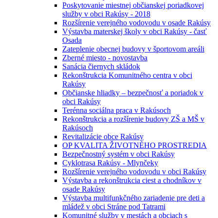
Poskytovanie miestnej občianskej poriadkovej
služby v obci Rakúsy - 2018
Rozšírenie verejného vodovodu v osade Rakúsy
Výstavba materskej školy v obci Rakúsy - časť
Osada
Zateplenie obecnej budovy v športovom areáli
Zberné miesto - novostavba
Sanácia čiernych skládok
Rekonštrukcia Komunitného centra v obci
Rakúsy
Občianske hliadky – bezpečnosť a poriadok v
obci Rakúsy
Terénna sociálna praca v Rakúsoch
Rekonštrukcia a rozšírenie budovy ZŠ a MŠ v
Rakúsoch
Revitalizácie obce Rakúsy
OP KVALITA ŽIVOTNÉHO PROSTREDIA
Bezpečnostný systém v obci Rakúsy
Cyklotrasa Rakúsy - Mlynčeky
Rozšírenie verejného vodovodu v obci Rakúsy
Výstavba a rekonštrukcia ciest a chodníkov v
osade Rakúsy
Výstavba multifunkčného zariadenie pre deti a
mládež v obci Stráne pod Tatrami
Komunitné služby v mestách a obciach s