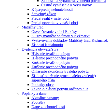
Žiadosť na vydanie stavebného povolenia
Čestné vyhlásenie k veku stavby
Kúpa⁄predaj nehnuteľnosti
Stavebný zákon
Predaj realít v našej obci
Predaj pozemkov v našej obci
Matričný úrad
Osvedčovanie v obci Rakúsy
Služby matričného úradu v Kežmarku
Vystavovanie dokladov Matričný úrad Kežmarok
Žiadosti k stiahnutiu
Evidencia obyvateľstva
Hlásenie trvalého pobytu
Hlásenie prechodného pobytu
Zrušenie trvalého pobytu
Zrušenie prechodného pobytu
Ohlásenie skončenia trvalého pobytu
Žiadosť o určenie (zmenu alebo zrušenie)
súpisného čísla
Poplatky obce
Zákon o hlásení pobytu občanov SR
Poplatky a dane
Aktuálne oznamy
Poplatky
Dane z nehnuteľnosti