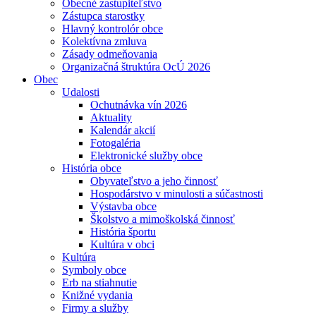
Obecné zastupiteľstvo
Zástupca starostky
Hlavný kontrolór obce
Kolektívna zmluva
Zásady odmeňovania
Organizačná štruktúra OcÚ 2026
Obec
Udalosti
Ochutnávka vín 2026
Aktuality
Kalendár akcií
Fotogaléria
Elektronické služby obce
História obce
Obyvateľstvo a jeho činnosť
Hospodárstvo v minulosti a súčastnosti
Výstavba obce
Školstvo a mimoškolská činnosť
História športu
Kultúra v obci
Kultúra
Symboly obce
Erb na stiahnutie
Knižné vydania
Firmy a služby