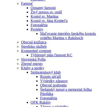
Farnosť
Oznamy farnosti
Živý prenos sv. omší
Kostol sv. Martina
Kostol sv. Jána Krstiteľa
Fotogaléria
Projekty
Maľovanie interiéru farského kostola
svätého Martina v Rakúsoch
Obecná knižnica
Stredisko služieb
Komunitné centrum
Týždenný plán činnosti KC
Slovenská Pošta
Zberné miesto
Kluby a spolky
Stolnotenisový klub
Rozpis súťaží
Výsledky zápasov
Obecné podujatia
Štefanský turnaj a memorial Jožka
Pitoňáka
Fotogaléria
OFK Rakúsy
Zápasy a výsledky