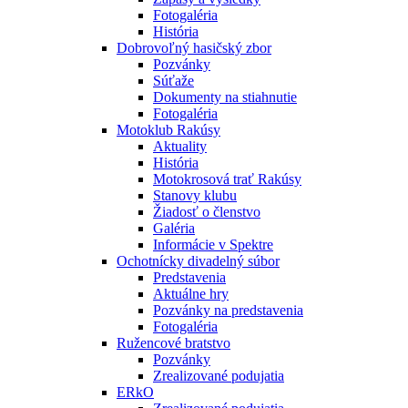
Fotogaléria
História
Dobrovoľný hasičský zbor
Pozvánky
Súťaže
Dokumenty na stiahnutie
Fotogaléria
Motoklub Rakúsy
Aktuality
História
Motokrosová trať Rakúsy
Stanovy klubu
Žiadosť o členstvo
Galéria
Informácie v Spektre
Ochotnícky divadelný súbor
Predstavenia
Aktuálne hry
Pozvánky na predstavenia
Fotogaléria
Ružencové bratstvo
Pozvánky
Zrealizované podujatia
ERkO