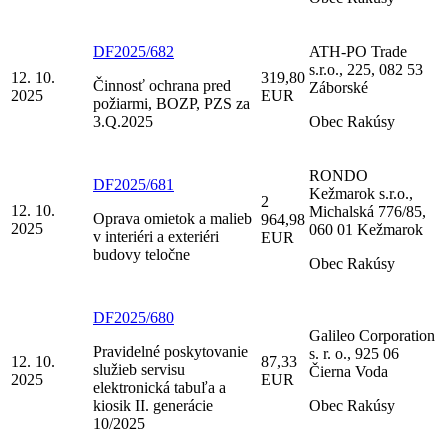
DF2025/682
ATH-PO Trade
s.r.o., 225, 082 53
12. 10.
319,80
Činnosť ochrana pred
Záborské
2025
EUR
požiarmi, BOZP, PZS za
3.Q.2025
Obec Rakúsy
RONDO
DF2025/681
Kežmarok s.r.o.,
2
12. 10.
Michalská 776/85,
Oprava omietok a malieb
964,98
2025
060 01 Kežmarok
v interiéri a exteriéri
EUR
budovy teločne
Obec Rakúsy
DF2025/680
Galileo Corporation
Pravidelné poskytovanie
s. r. o., 925 06
12. 10.
87,33
služieb servisu
Čierna Voda
2025
EUR
elektronická tabuľa a
kiosik II. generácie
Obec Rakúsy
10/2025