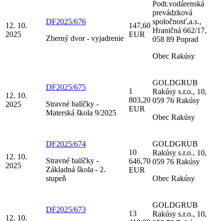
Podt.vodárenská
prevádzková
DF2025/676
spoločnosť,a.s.,
12. 10.
147,60
Hraničná 662/17,
2025
EUR
Zberný dvor - vyjadrenie
058 89 Poprad
Obec Rakúsy
GOLDGRUB
DF2025/675
1
Rakúsy s.r.o., 10,
12. 10.
803,20
059 76 Rakúsy
Stravné balíčky -
2025
EUR
Materská škola 9/2025
Obec Rakúsy
DF2025/674
GOLDGRUB
10
Rakúsy s.r.o., 10,
12. 10.
Stravné balíčky -
646,70
059 76 Rakúsy
2025
Základná škola - 2.
EUR
stupeň
Obec Rakúsy
GOLDGRUB
DF2025/673
13
Rakúsy s.r.o., 10,
12. 10.