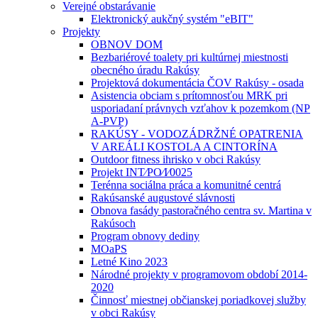
Verejné obstarávanie
Elektronický aukčný systém "eBIT"
Projekty
OBNOV DOM
Bezbariérové toalety pri kultúrnej miestnosti
obecného úradu Rakúsy
Projektová dokumentácia ČOV Rakúsy - osada
Asistencia obciam s prítomnosťou MRK pri
usporiadaní právnych vzťahov k pozemkom (NP
A-PVP)
RAKÚSY - VODOZÁDRŽNÉ OPATRENIA
V AREÁLI KOSTOLA A CINTORÍNA
Outdoor fitness ihrisko v obci Rakúsy
Projekt INT⁄PO⁄I⁄0025
Terénna sociálna práca a komunitné centrá
Rakúsanské augustové slávnosti
Obnova fasády pastoračného centra sv. Martina v
Rakúsoch
Program obnovy dediny
MOaPS
Letné Kino 2023
Národné projekty v programovom období 2014-
2020
Činnosť miestnej občianskej poriadkovej služby
v obci Rakúsy