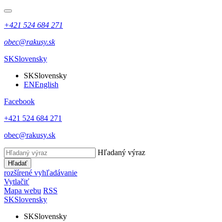
+421 524 684 271
obec@rakusy.sk
SK
Slovensky
SK
Slovensky
EN
English
Facebook
+421 524 684 271
obec@rakusy.sk
Hľadaný výraz
Hľadať
rozšírené vyhľadávanie
Vytlačiť
Mapa webu
RSS
SK
Slovensky
SK
Slovensky