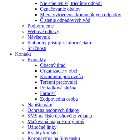
Nie sme leniví, triedíme odpad!
Označovanie obalov
Miera vytriedenia komunálnych odpadov
Čistenie odpadových vôd
Podporujeme
Webové odkazy
Návštevník
Slobodný prístup k informáciám
Sťažnosti
Kontakt
Kontakty
Obecný úrad
Organizácie v obci
Komunitní pracovníci
Terénni pracovníci
Poriadková služba
Farnosť
Zodpovedná osoba
Napíšte nám
Ochrana osobných údajov
SMS na číslo tiesňového volania
Maľovaná mapa Horný Spiš
Užitočné linky
Rýchly kontakt
Koronavírus na Slovensku