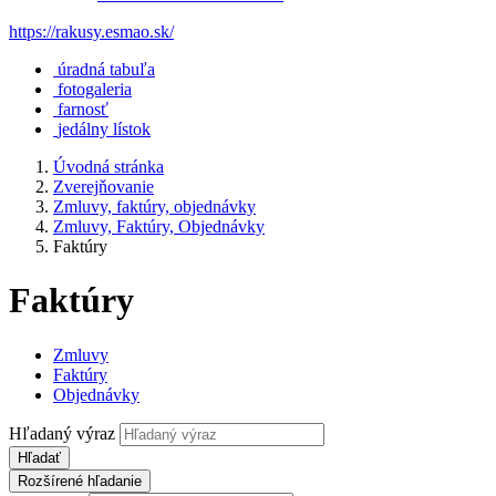
https://rakusy.esmao.sk/
úradná tabuľa
fotogaleria
farnosť
jedálny lístok
Úvodná stránka
Zverejňovanie
Zmluvy, faktúry, objednávky
Zmluvy, Faktúry, Objednávky
Faktúry
Faktúry
Zmluvy
Faktúry
Objednávky
Hľadaný výraz
Hľadať
Rozšírené hľadanie