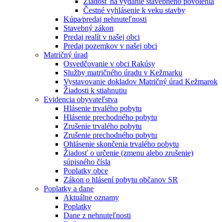
Žiadosť na vydanie stavebného povolenia
Čestné vyhlásenie k veku stavby
Kúpa⁄predaj nehnuteľnosti
Stavebný zákon
Predaj realít v našej obci
Predaj pozemkov v našej obci
Matričný úrad
Osvedčovanie v obci Rakúsy
Služby matričného úradu v Kežmarku
Vystavovanie dokladov Matričný úrad Kežmarok
Žiadosti k stiahnutiu
Evidencia obyvateľstva
Hlásenie trvalého pobytu
Hlásenie prechodného pobytu
Zrušenie trvalého pobytu
Zrušenie prechodného pobytu
Ohlásenie skončenia trvalého pobytu
Žiadosť o určenie (zmenu alebo zrušenie)
súpisného čísla
Poplatky obce
Zákon o hlásení pobytu občanov SR
Poplatky a dane
Aktuálne oznamy
Poplatky
Dane z nehnuteľnosti