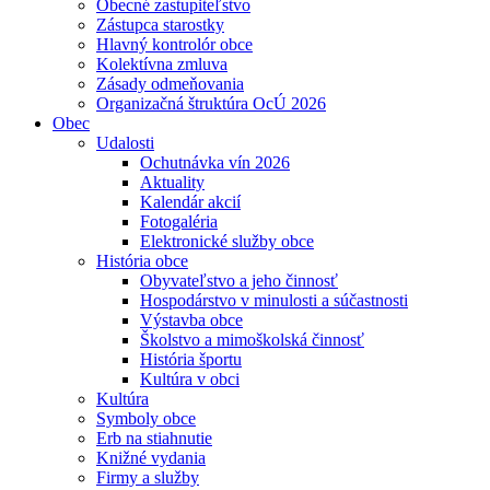
Obecné zastupiteľstvo
Zástupca starostky
Hlavný kontrolór obce
Kolektívna zmluva
Zásady odmeňovania
Organizačná štruktúra OcÚ 2026
Obec
Udalosti
Ochutnávka vín 2026
Aktuality
Kalendár akcií
Fotogaléria
Elektronické služby obce
História obce
Obyvateľstvo a jeho činnosť
Hospodárstvo v minulosti a súčastnosti
Výstavba obce
Školstvo a mimoškolská činnosť
História športu
Kultúra v obci
Kultúra
Symboly obce
Erb na stiahnutie
Knižné vydania
Firmy a služby