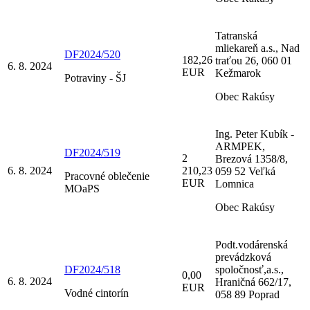
Tatranská
mliekareň a.s., Nad
DF2024/520
182,26
traťou 26, 060 01
6. 8. 2024
EUR
Kežmarok
Potraviny - ŠJ
Obec Rakúsy
Ing. Peter Kubík -
ARMPEK,
DF2024/519
2
Brezová 1358/8,
6. 8. 2024
210,23
059 52 Veľká
Pracovné oblečenie
EUR
Lomnica
MOaPS
Obec Rakúsy
Podt.vodárenská
prevádzková
DF2024/518
spoločnosť,a.s.,
0,00
6. 8. 2024
Hraničná 662/17,
EUR
Vodné cintorín
058 89 Poprad