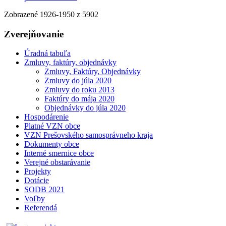
Zobrazené
1926
-
1950
z 5902
Zverejňovanie
Úradná tabuľa
Zmluvy, faktúry, objednávky
Zmluvy, Faktúry, Objednávky
Zmluvy do júla 2020
Zmluvy do roku 2013
Faktúry do mája 2020
Objednávky do júla 2020
Hospodárenie
Platné VZN obce
VZN Prešovského samosprávneho kraja
Dokumenty obce
Interné smernice obce
Verejné obstarávanie
Projekty
Dotácie
SODB 2021
Voľby
Referendá