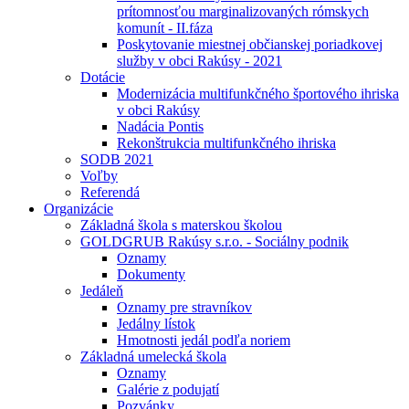
prítomnosťou marginalizovaných rómskych
komunít - II.fáza
Poskytovanie miestnej občianskej poriadkovej
služby v obci Rakúsy - 2021
Dotácie
Modernizácia multifunkčného športového ihriska
v obci Rakúsy
Nadácia Pontis
Rekonštrukcia multifunkčného ihriska
SODB 2021
Voľby
Referendá
Organizácie
Základná škola s materskou školou
GOLDGRUB Rakúsy s.r.o. - Sociálny podnik
Oznamy
Dokumenty
Jedáleň
Oznamy pre stravníkov
Jedálny lístok
Hmotnosti jedál podľa noriem
Základná umelecká škola
Oznamy
Galérie z podujatí
Pozvánky