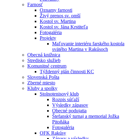
Farnosť
Oznamy farnosti
Živý prenos sv. omší
Kostol sv. Martina
Kostol sv. Jána Krstiteľa
Fotogaléria
Projekty
Maľovanie interiéru farského kostola
svätého Martina v Rakúsoch
Obecná knižnica
Stredisko služieb
Komunitné centrum
Týždenný plán činnosti KC
Slovenská Pošta
Zberné miesto
Kluby a spolky
Stolnotenisový klub
Rozpis súťaží
Výsledky zápasov
Obecné podujatia
Štefanský turnaj a memorial Jožka
Pitoňáka
Fotogaléria
OFK Rakúsy
Zápasy a výsledky