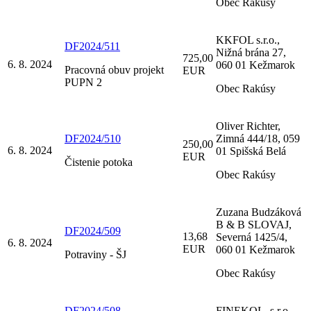
Obec Rakúsy
KKFOL s.r.o.,
DF2024/511
Nižná brána 27,
725,00
6. 8. 2024
060 01 Kežmarok
Pracovná obuv projekt
EUR
PUPN 2
Obec Rakúsy
Oliver Richter,
DF2024/510
Zimná 444/18, 059
250,00
6. 8. 2024
01 Spišská Belá
EUR
Čistenie potoka
Obec Rakúsy
Zuzana Budzáková
B & B SLOVAJ,
DF2024/509
13,68
Severná 1425/4,
6. 8. 2024
EUR
060 01 Kežmarok
Potraviny - ŠJ
Obec Rakúsy
DF2024/508
FINEKOL, s.r.o.,