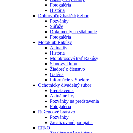
Fotogaléria
História
Dobrovoľný hasičský zbor
Pozvánky
Súťaže
Dokumenty na stiahnutie
Fotogaléria
Motoklub Rakúsy
Aktuality
História
Motokrosová trať Rakúsy
Stanovy klubu
Žiadosť o členstvo
Galéria
Informácie v Spektre
Ochotnícky divadelný súbor
Predstavenia
Aktuálne hry
Pozvánky na predstavenia
Fotogaléria
Ružencové bratstvo
Pozvánky
Zrealizované podujatia
ERkO