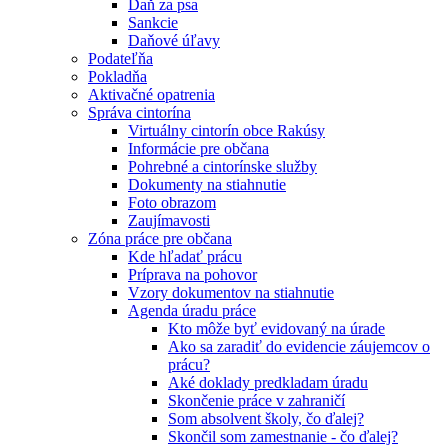
Daň za psa
Sankcie
Daňové úľavy
Podateľňa
Pokladňa
Aktivačné opatrenia
Správa cintorína
Virtuálny cintorín obce Rakúsy
Informácie pre občana
Pohrebné a cintorínske služby
Dokumenty na stiahnutie
Foto obrazom
Zaujímavosti
Zóna práce pre občana
Kde hľadať prácu
Príprava na pohovor
Vzory dokumentov na stiahnutie
Agenda úradu práce
Kto môže byť evidovaný na úrade
Ako sa zaradiť do evidencie záujemcov o
prácu?
Aké doklady predkladam úradu
Skončenie práce v zahraničí
Som absolvent školy, čo ďalej?
Skončil som zamestnanie - čo ďalej?