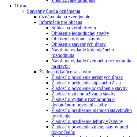
Zrealizované podujatia
Občan
Stavebný úrad a oznámenia
Oznámenia na zverejnenie
Informácie pre občana
Súhlas na výrub drevín
Ohlásenie jednoduchej stavby
Ohlásenie drobnej stavby
Ohlásenie stavebných úprav
Návrh na vydanie kolaudačného
rozhodnutia
Návrh na vydanie územného rozhodnutia
na stavbu
Žiadosti týkajúce sa stavby
Žiadosť o povolenie terénnych úprav
Žiadosť o pridelenie súpisného čísla
Žiadosť o povolenie odstránenia stavby
Žiadosť o zmenu užívania stavby
Žiadosť o vydanie rozhodnutia o
dodatočnom povolení stavby
Žiadosť o predĺženie platnosti stavebného
povolenia
Žiadosť o predĺženie lehoty výstavby
Žiadosť o povolenie zmeny stavby pred
dokončením