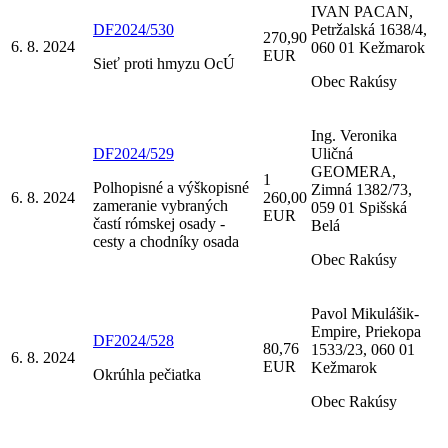
IVAN PACAN,
DF2024/530
Petržalská 1638/4,
270,90
6. 8. 2024
060 01 Kežmarok
EUR
Sieť proti hmyzu OcÚ
Obec Rakúsy
Ing. Veronika
DF2024/529
Uličná
GEOMERA,
1
Polhopisné a výškopisné
Zimná 1382/73,
6. 8. 2024
260,00
zameranie vybraných
059 01 Spišská
EUR
častí rómskej osady -
Belá
cesty a chodníky osada
Obec Rakúsy
Pavol Mikulášik-
Empire, Priekopa
DF2024/528
80,76
1533/23, 060 01
6. 8. 2024
EUR
Kežmarok
Okrúhla pečiatka
Obec Rakúsy