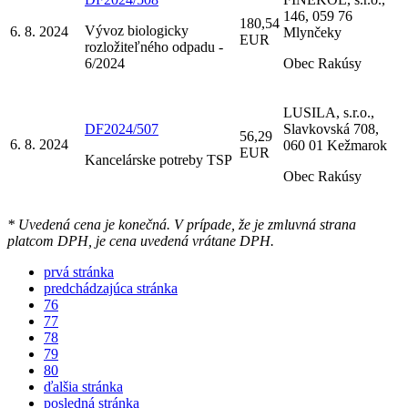
146, 059 76
180,54
Vývoz biologicky
6. 8. 2024
Mlynčeky
EUR
rozložiteľného odpadu -
6/2024
Obec Rakúsy
LUSILA, s.r.o.,
DF2024/507
Slavkovská 708,
56,29
6. 8. 2024
060 01 Kežmarok
EUR
Kancelárske potreby TSP
Obec Rakúsy
* Uvedená cena je konečná. V prípade, že je zmluvná strana
platcom DPH, je cena uvedená vrátane DPH.
prvá stránka
predchádzajúca stránka
76
77
78
79
80
ďalšia stránka
posledná stránka