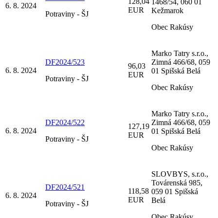
128,04
1468/54, 060 01
6. 8. 2024
EUR
Kežmarok
Potraviny - ŠJ
Obec Rakúsy
Marko Tatry s.r.o.,
DF2024/523
Zimná 466/68, 059
96,03
6. 8. 2024
01 Spišská Belá
EUR
Potraviny - ŠJ
Obec Rakúsy
Marko Tatry s.r.o.,
DF2024/522
Zimná 466/68, 059
127,19
6. 8. 2024
01 Spišská Belá
EUR
Potraviny - ŠJ
Obec Rakúsy
SLOVBYS, s.r.o.,
Továrenská 985,
DF2024/521
118,58
059 01 Spišská
6. 8. 2024
EUR
Belá
Potraviny - ŠJ
Obec Rakúsy