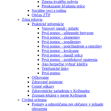
Zmena trvalého pobytu
Preukazanie hľadania práce
Sociálne veci a rodina
Občan ZŤP
Zóna zdravia
Praktické informácie
Varovný signál - infarkt
Prvá pomoc - uštipnutie hmyzom
Prvá pomoc - zlomeniny
Prvá pomoc - popáleniny
Prvá pomoc - podchladenie a omrzliny
Prvá pomoc - krvácanie
Prvá pomoc - masáž srdca
Prvá pomoc - protišokové opatrenia
Ako bezpečne vybrať kliešťa
Telefonické linky
Prvá pomoc
Očkovanie
Zdravotné poistenie
Cenné odkazy
Zdravotnícke zariadenia v Kežmarku
Zoznam lekárni v meste Kežmarok
Civilná ochrana
Postupy a odporúčania pre občanov v prípade
ohrozenia