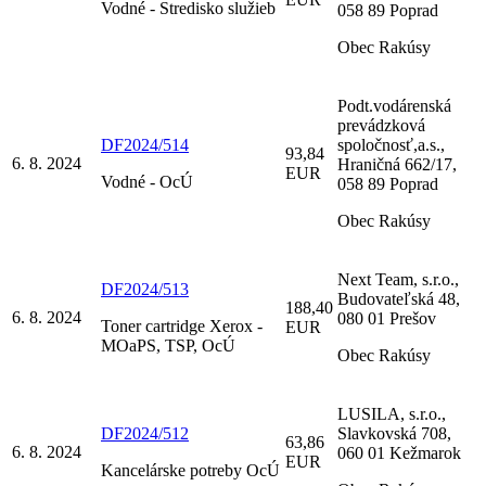
Vodné - Stredisko služieb
058 89 Poprad
Obec Rakúsy
Podt.vodárenská
prevádzková
DF2024/514
spoločnosť,a.s.,
93,84
6. 8. 2024
Hraničná 662/17,
EUR
Vodné - OcÚ
058 89 Poprad
Obec Rakúsy
Next Team, s.r.o.,
DF2024/513
Budovateľská 48,
188,40
6. 8. 2024
080 01 Prešov
Toner cartridge Xerox -
EUR
MOaPS, TSP, OcÚ
Obec Rakúsy
LUSILA, s.r.o.,
DF2024/512
Slavkovská 708,
63,86
6. 8. 2024
060 01 Kežmarok
EUR
Kancelárske potreby OcÚ