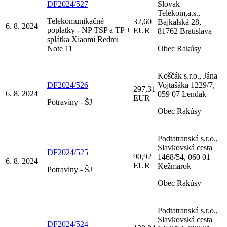
DF2024/527
Slovak
Telekom,a.s.,
Telekomunikačné
32,60
Bajkalská 28,
6. 8. 2024
poplatky - NP TSP a TP +
EUR
81762 Bratislava
splátka Xiaomi Redmi
Note 11
Obec Rakúsy
Koščák s.r.o., Jána
DF2024/526
Vojtašáka 1229/7,
297,31
6. 8. 2024
059 07 Lendak
EUR
Potraviny - ŠJ
Obec Rakúsy
Podtatranská s.r.o.,
Slavkovská cesta
DF2024/525
90,92
1468/54, 060 01
6. 8. 2024
EUR
Kežmarok
Potraviny - ŠJ
Obec Rakúsy
Podtatranská s.r.o.,
Slavkovská cesta
DF2024/524