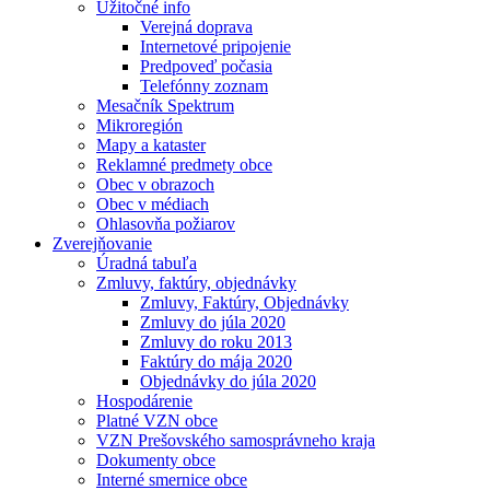
Užitočné info
Verejná doprava
Internetové pripojenie
Predpoveď počasia
Telefónny zoznam
Mesačník Spektrum
Mikroregión
Mapy a kataster
Reklamné predmety obce
Obec v obrazoch
Obec v médiach
Ohlasovňa požiarov
Zverejňovanie
Úradná tabuľa
Zmluvy, faktúry, objednávky
Zmluvy, Faktúry, Objednávky
Zmluvy do júla 2020
Zmluvy do roku 2013
Faktúry do mája 2020
Objednávky do júla 2020
Hospodárenie
Platné VZN obce
VZN Prešovského samosprávneho kraja
Dokumenty obce
Interné smernice obce