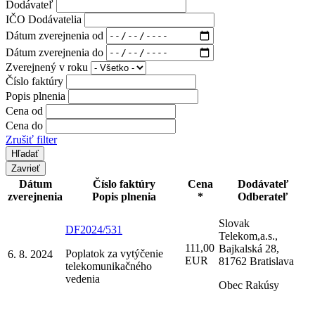
Dodávateľ
IČO Dodávatelia
Dátum zverejnenia od
Dátum zverejnenia do
Zverejnený v roku
Číslo faktúry
Popis plnenia
Cena od
Cena do
Zrušiť filter
Zavrieť
Dátum
Číslo faktúry
Cena
Dodávateľ
zverejnenia
Popis plnenia
*
Odberateľ
Slovak
DF2024/531
Telekom,a.s.,
111,00
Bajkalská 28,
Poplatok za vytýčenie
6. 8. 2024
EUR
81762 Bratislava
telekomunikačného
vedenia
Obec Rakúsy