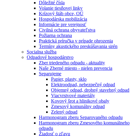
Dôležité čísla
Volanie tiesňovej linky
Krízový štáb obce, OÚ
Hospodárska mobilizácia
Informácie pre verejnosť
Civilná ochrana obyvateľstva
Požiarna ochrana
Praktická príručka v prípade ohrozenia
Termíny akustického preskúšavania sirén
Socialna služba
Odpadové hospodárstvo
Zber triedeného odpadu - aktuality
Naše Zberné miesto - nielen prevencia
Separujeme
Papier, plasty, sklo
Elektroodpad, nebezpečný odpad
Objemný odpad, drobný stavebný odpad
Viacvrstvové materiály
Kovový šrot a hlinikové obaly
Zmesový komunálny odpad
Zelený odpad
Harmonogram zberu Separovaného odpadu
Harmonogram zberu Zmesového komunálneho
odpadu
Žiadosť o zľavu