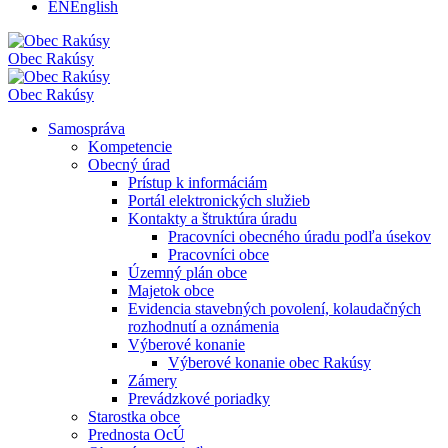
EN
English
Obec
Rakúsy
Obec
Rakúsy
Samospráva
Kompetencie
Obecný úrad
Prístup k informáciám
Portál elektronických služieb
Kontakty a štruktúra úradu
Pracovníci obecného úradu podľa úsekov
Pracovníci obce
Územný plán obce
Majetok obce
Evidencia stavebných povolení, kolaudačných
rozhodnutí a oznámenia
Výberové konanie
Výberové konanie obec Rakúsy
Zámery
Prevádzkové poriadky
Starostka obce
Prednosta OcÚ