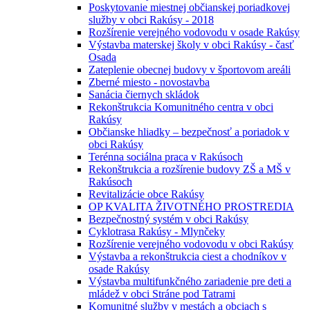
Poskytovanie miestnej občianskej poriadkovej
služby v obci Rakúsy - 2018
Rozšírenie verejného vodovodu v osade Rakúsy
Výstavba materskej školy v obci Rakúsy - časť
Osada
Zateplenie obecnej budovy v športovom areáli
Zberné miesto - novostavba
Sanácia čiernych skládok
Rekonštrukcia Komunitného centra v obci
Rakúsy
Občianske hliadky – bezpečnosť a poriadok v
obci Rakúsy
Terénna sociálna praca v Rakúsoch
Rekonštrukcia a rozšírenie budovy ZŠ a MŠ v
Rakúsoch
Revitalizácie obce Rakúsy
OP KVALITA ŽIVOTNÉHO PROSTREDIA
Bezpečnostný systém v obci Rakúsy
Cyklotrasa Rakúsy - Mlynčeky
Rozšírenie verejného vodovodu v obci Rakúsy
Výstavba a rekonštrukcia ciest a chodníkov v
osade Rakúsy
Výstavba multifunkčného zariadenie pre deti a
mládež v obci Stráne pod Tatrami
Komunitné služby v mestách a obciach s