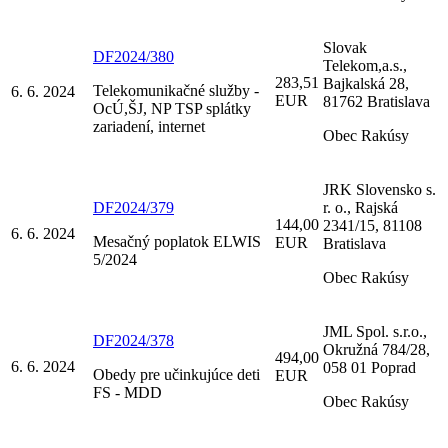
Slovak
DF2024/380
Telekom,a.s.,
283,51
Bajkalská 28,
Telekomunikačné služby -
6. 6. 2024
EUR
81762 Bratislava
OcÚ,ŠJ, NP TSP splátky
zariadení, internet
Obec Rakúsy
JRK Slovensko s.
DF2024/379
r. o., Rajská
144,00
2341/15, 81108
6. 6. 2024
Mesačný poplatok ELWIS
EUR
Bratislava
5/2024
Obec Rakúsy
JML Spol. s.r.o.,
DF2024/378
Okružná 784/28,
494,00
6. 6. 2024
058 01 Poprad
Obedy pre učinkujúce deti
EUR
FS - MDD
Obec Rakúsy