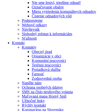
Nie sme leniví, triedíme odpad!
Označovanie obalov
Miera vytriedenia komunálnych odpadov
Čistenie odpadových vôd
Podporujeme
Webové odkazy
Návštevník
Slobodný prístup k informáciám
Sťažnosti
Kontakt
Kontakty
Obecný úrad
Organizácie v obci
Komunitní pracovníci
Terénni pracovníci
Poriadková služba
Farnosť
Zodpovedná osoba
Napíšte nám
Ochrana osobných údajov
SMS na číslo tiesňového volania
Maľovaná mapa Horný Spiš
Užitočné linky
Rýchly kontakt
Koronavírus na Slovensku