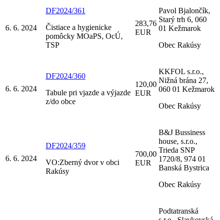
DF2024/361
Pavol Bjalončík,
Starý trh 6, 060
283,76
Čistiace a hygienicke
6. 6. 2024
01 Kežmarok
EUR
pomôcky MOaPS, OcÚ,
TSP
Obec Rakúsy
KKFOL s.r.o.,
DF2024/360
Nižná brána 27,
120,00
6. 6. 2024
060 01 Kežmarok
Tabule pri vjazde a výjazde
EUR
z/do obce
Obec Rakúsy
B&J Bussiness
house, s.r.o.,
DF2024/359
Trieda SNP
700,00
6. 6. 2024
1720/8, 974 01
VO:Zberný dvor v obci
EUR
Banská Bystrica
Rakúsy
Obec Rakúsy
Podtatranská
s.r.o., Slavkovská