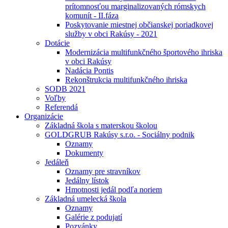
prítomnosťou marginalizovaných rómskych
komunít - II.fáza
Poskytovanie miestnej občianskej poriadkovej
služby v obci Rakúsy - 2021
Dotácie
Modernizácia multifunkčného športového ihriska
v obci Rakúsy
Nadácia Pontis
Rekonštrukcia multifunkčného ihriska
SODB 2021
Voľby
Referendá
Organizácie
Základná škola s materskou školou
GOLDGRUB Rakúsy s.r.o. - Sociálny podnik
Oznamy
Dokumenty
Jedáleň
Oznamy pre stravníkov
Jedálny lístok
Hmotnosti jedál podľa noriem
Základná umelecká škola
Oznamy
Galérie z podujatí
Pozvánky