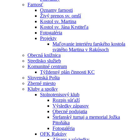
Farnosť
Oznamy farnosti
Živý prenos sv. omší
Kostol sv. Martina
Kostol sv. Jána Krstiteľa
Fotogaléria
Projekty
Maľovanie interiéru farského kostola
svätého Martina v Rakúsoch
Obecná knižnica
Stredisko služieb
Komunitné centrum
Týždenný plán činnosti KC
Slovenská Pošta
Zberné miesto
Kluby a spolky
Stolnotenisový klub
Rozpis súťaží
Výsledky zápasov
Obecné podujatia
Štefanský turnaj a memorial Jožka
Pitoňáka
Fotogaléria
OFK Rakúsy
Zápasy a výsledky