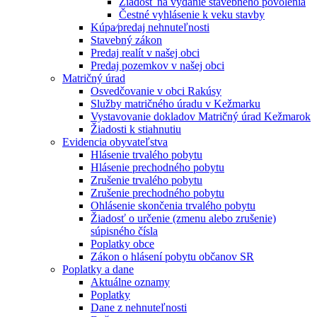
Žiadosť na vydanie stavebného povolenia
Čestné vyhlásenie k veku stavby
Kúpa⁄predaj nehnuteľnosti
Stavebný zákon
Predaj realít v našej obci
Predaj pozemkov v našej obci
Matričný úrad
Osvedčovanie v obci Rakúsy
Služby matričného úradu v Kežmarku
Vystavovanie dokladov Matričný úrad Kežmarok
Žiadosti k stiahnutiu
Evidencia obyvateľstva
Hlásenie trvalého pobytu
Hlásenie prechodného pobytu
Zrušenie trvalého pobytu
Zrušenie prechodného pobytu
Ohlásenie skončenia trvalého pobytu
Žiadosť o určenie (zmenu alebo zrušenie)
súpisného čísla
Poplatky obce
Zákon o hlásení pobytu občanov SR
Poplatky a dane
Aktuálne oznamy
Poplatky
Dane z nehnuteľnosti