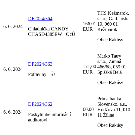
THS Kežmarok,
DF2024/364
s.r.o., Garbiarska
166,01
19, 060 01
6. 6. 2024
Chladnička CANDY
EUR
Kežmarok
CHASD4385EW - OcÚ
Obec Rakúsy
Marko Tatry
s.r.o., Zimná
DF2024/363
171,00
466/68, 059 01
6. 6. 2024
EUR
Spišská Belá
Potraviny - ŠJ
Obec Rakúsy
Prima banka
DF2024/362
Slovensko, a.s.,
60,00
Hodžova 11, 010
6. 6. 2024
Poskytnutie informácií
EUR
11 Žilina
audítorovi
Obec Rakúsy