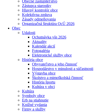
Obecné zastupiteľstvo
Zástupca starostky
Hlavný kontrolór obce
Kolektívna zmluva
Zásady odmeňovania
Organizačná štruktúra OcÚ 2026
Obec
Udalosti
Ochutnávka vín 2026
Aktuality
Kalendár akcií
Fotogaléria
Elektronické služby obce
História obce
Obyvateľstvo a jeho činnosť
Hospodárstvo v minulosti a súčastnosti
Výstavba obce
Školstvo a mimoškolská činnosť
História športu
Kultúra v obci
Kultúra
Symboly obce
Erb na stiahnutie
Knižné vydania
Firmy a služby