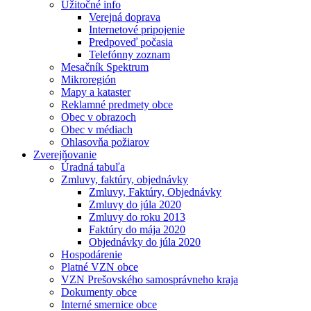
Užitočné info
Verejná doprava
Internetové pripojenie
Predpoveď počasia
Telefónny zoznam
Mesačník Spektrum
Mikroregión
Mapy a kataster
Reklamné predmety obce
Obec v obrazoch
Obec v médiach
Ohlasovňa požiarov
Zverejňovanie
Úradná tabuľa
Zmluvy, faktúry, objednávky
Zmluvy, Faktúry, Objednávky
Zmluvy do júla 2020
Zmluvy do roku 2013
Faktúry do mája 2020
Objednávky do júla 2020
Hospodárenie
Platné VZN obce
VZN Prešovského samosprávneho kraja
Dokumenty obce
Interné smernice obce