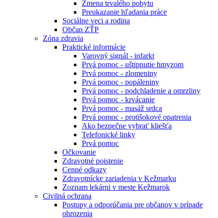
Zmena trvalého pobytu
Preukazanie hľadania práce
Sociálne veci a rodina
Občan ZŤP
Zóna zdravia
Praktické informácie
Varovný signál - infarkt
Prvá pomoc - uštipnutie hmyzom
Prvá pomoc - zlomeniny
Prvá pomoc - popáleniny
Prvá pomoc - podchladenie a omrzliny
Prvá pomoc - krvácanie
Prvá pomoc - masáž srdca
Prvá pomoc - protišokové opatrenia
Ako bezpečne vybrať kliešťa
Telefonické linky
Prvá pomoc
Očkovanie
Zdravotné poistenie
Cenné odkazy
Zdravotnícke zariadenia v Kežmarku
Zoznam lekárni v meste Kežmarok
Civilná ochrana
Postupy a odporúčania pre občanov v prípade
ohrozenia