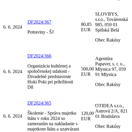
SLOVBYS,
s.r.o., Továrenská
DF2024/367
80,85
985, 059 01
6. 6. 2024
EUR
Spišská Belá
Potraviny - ŠJ
Obec Rakúsy
DF2024/366
Agentúra
Papaver, s. r. o.,
Organizácia kultúrnej a
500,00
Mlynica 97, 059
spoločenskej udalosti -
6. 6. 2024
EUR
91 Mlynica
Divadelné predstavenie
Hoki Poki pri príležitosti
Obec Rakúsy
Dň
DF2024/365
OTIDEA s.r.o.,
Astrová 2/A, 821
Školenie - Správa majetku
120,00
6. 6. 2024
01 Bratislava
štátu v roku 2024 so
EUR
zameraním na nakladanie s
Obec Rakúsy
majetkom štátu a uzatvárani