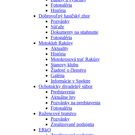
Fotogaléria
História
Dobrovoľný hasičský zbor
Pozvánky
Súťaže
Dokumenty na stiahnutie
Fotogaléria
Motoklub Rakúsy
Aktuality
História
Motokrosová trať Rakúsy
Stanovy klubu
Žiadosť o členstvo
Galéria
Informácie v Spektre
Ochotnícky divadelný súbor
Predstavenia
Aktuálne hry
Pozvánky na predstavenia
Fotogaléria
Ružencové bratstvo
Pozvánky
Zrealizované podujatia
ERkO