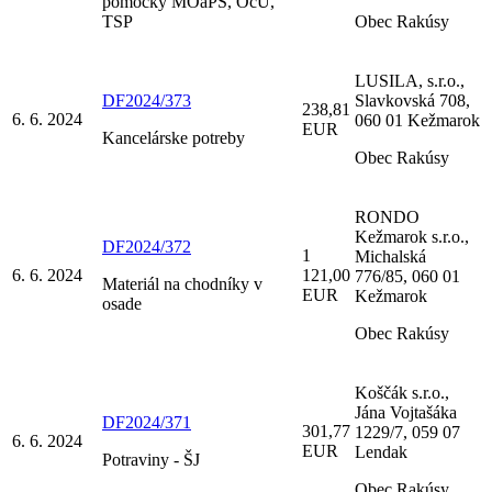
pomôcky MOaPS, OcÚ,
TSP
Obec Rakúsy
LUSILA, s.r.o.,
DF2024/373
Slavkovská 708,
238,81
6. 6. 2024
060 01 Kežmarok
EUR
Kancelárske potreby
Obec Rakúsy
RONDO
Kežmarok s.r.o.,
DF2024/372
1
Michalská
6. 6. 2024
121,00
776/85, 060 01
Materiál na chodníky v
EUR
Kežmarok
osade
Obec Rakúsy
Koščák s.r.o.,
Jána Vojtašáka
DF2024/371
301,77
1229/7, 059 07
6. 6. 2024
EUR
Lendak
Potraviny - ŠJ
Obec Rakúsy