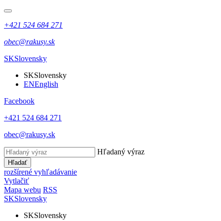
+421 524 684 271
obec@rakusy.sk
SK
Slovensky
SK
Slovensky
EN
English
Facebook
+421 524 684 271
obec@rakusy.sk
Hľadaný výraz
Hľadať
rozšírené vyhľadávanie
Vytlačiť
Mapa webu
RSS
SK
Slovensky
SK
Slovensky