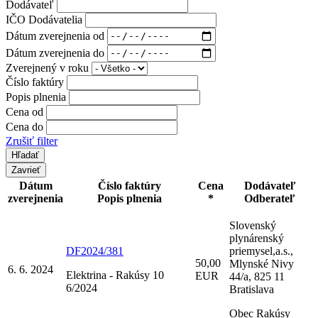
Dodávateľ
IČO Dodávatelia
Dátum zverejnenia od
Dátum zverejnenia do
Zverejnený v roku
Číslo faktúry
Popis plnenia
Cena od
Cena do
Zrušiť filter
Zavrieť
Dátum
Číslo faktúry
Cena
Dodávateľ
zverejnenia
Popis plnenia
*
Odberateľ
Slovenský
plynárenský
DF2024/381
priemysel,a.s.,
50,00
Mlynské Nivy
6. 6. 2024
Elektrina - Rakúsy 10
EUR
44/a, 825 11
6/2024
Bratislava
Obec Rakúsy