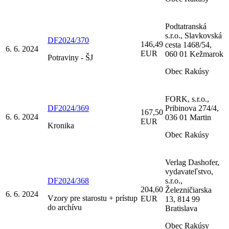
Podtatranská
s.r.o., Slavkovská
DF2024/370
146,49
cesta 1468/54,
6. 6. 2024
EUR
060 01 Kežmarok
Potraviny - ŠJ
Obec Rakúsy
FORK, s.r.o.,
DF2024/369
Pribinova 274/4,
167,50
6. 6. 2024
036 01 Martin
EUR
Kronika
Obec Rakúsy
Verlag Dashofer,
vydavateľstvo,
DF2024/368
s.r.o.,
204,60
Železničiarska
6. 6. 2024
Vzory pre starostu + prístup
EUR
13, 814 99
do archívu
Bratislava
Obec Rakúsy