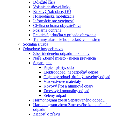
Dôležité čísla
Volanie tiesňovej linky
Krízový štáb obce, OÚ
Hospodárska mobilizácia
Informácie pre verejnosť
Civilná ochrana obyvateľstva
Požiarna ochrana
Praktická príručka v prípade ohrozenia
Termíny akustického preskúšavania sirén
Socialna služba
Odpadové hospodárstvo
Zber triedeného odpadu - aktuality
Naše Zberné miesto - nielen prevencia
Separujeme
Papier, plasty, sklo
Elektroodpad, nebezpečný odpad
Objemný odpad, drobný stavebný odpad
Viacvrstvové materiály
Kovový šrot a hlinikové obaly
Zmesový komunálny odpad
Zelený odpad
Harmonogram zberu Separovaného odpadu
Harmonogram zberu Zmesového komunálneho
odpadu
Žiadosť o zľavu