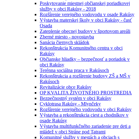
Poskytovanie miestnej občianskej poriadkovej
služby v obci Rakúsy - 2018
Rozšírenie verejného vodovodu v osade Rakúsy
Výstavba materskej školy v obci Rakúsy - časť
Osada
Zateplenie obecnej budovy v športovom areáli
Zberné miesto - novostavba
Sanácia čiernych skládok
Rekonštrukcia Komunitného centra v obci
Rakúsy
Občianske hliadky – bezpečnosť a poriadok v
obci Rakúsy
Terénna sociálna praca v Rakúsoch
Rekonštrukcia a rozšírenie budovy ZŠ a MŠ v
Rakúsoch
Revitalizácie obce Rakúsy
OP KVALITA ŽIVOTNÉHO PROSTREDIA
Bezpečnostný systém v obci Rakúsy
Cyklotrasa Rakúsy - Mlynčeky
Rozšírenie verejného vodovodu v obci Rakúsy
Výstavba a rekonštrukcia ciest a chodníkov v
osade Rakúsy
Výstavba multifunkčného zariadenie pre deti a
mládež v obci Stráne pod Tatrami
Komunitné služby v mestách a obciach s