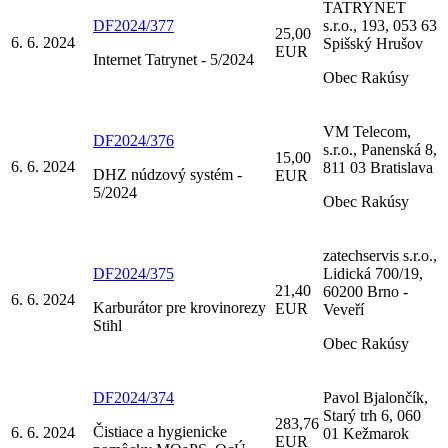
TATRYNET
DF2024/377
s.r.o., 193, 053 63
25,00
6. 6. 2024
Spišský Hrušov
EUR
Internet Tatrynet - 5/2024
Obec Rakúsy
VM Telecom,
DF2024/376
s.r.o., Panenská 8,
15,00
6. 6. 2024
811 03 Bratislava
DHZ núdzový systém -
EUR
5/2024
Obec Rakúsy
zatechservis s.r.o.,
DF2024/375
Lidická 700/19,
21,40
60200 Brno -
6. 6. 2024
Karburátor pre krovinorezy
EUR
Veveří
Stihl
Obec Rakúsy
DF2024/374
Pavol Bjalončík,
Starý trh 6, 060
283,76
Čistiace a hygienicke
6. 6. 2024
01 Kežmarok
EUR