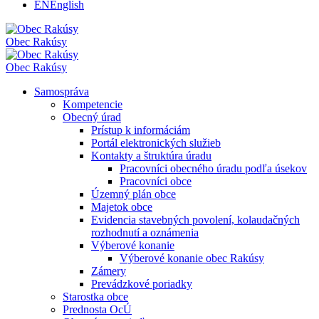
EN
English
Obec
Rakúsy
Obec
Rakúsy
Samospráva
Kompetencie
Obecný úrad
Prístup k informáciám
Portál elektronických služieb
Kontakty a štruktúra úradu
Pracovníci obecného úradu podľa úsekov
Pracovníci obce
Územný plán obce
Majetok obce
Evidencia stavebných povolení, kolaudačných
rozhodnutí a oznámenia
Výberové konanie
Výberové konanie obec Rakúsy
Zámery
Prevádzkové poriadky
Starostka obce
Prednosta OcÚ