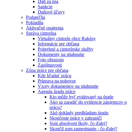
Daň za psa
Sankcie
Daňové úľavy
Podateľňa
Pokladňa
Aktivačné opatrenia
Správa cintorína
Virtuálny cintorín obce Rakúsy
Informácie pre občana
Pohrebné a cintorínske služby
Dokumenty na stiahnutie
Foto obrazom
Zaujímavosti
Zóna práce pre občana
Kde hľadať prácu
Príprava na pohovor
Vzory dokumentov na stiahnutie
Agenda úradu práce
Kto môže byť evidovaný na úrade
Ako sa zaradiť do evidencie záujemcov o
prácu?
Aké doklady predkladam úradu
Skončenie práce v zahraničí
Som absolvent školy, čo ďalej?
Skončil som zamestnanie - čo ďalej?