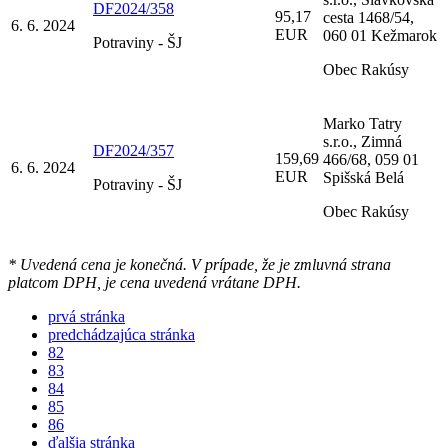
DF2024/358
95,17
cesta 1468/54,
6. 6. 2024
EUR
060 01 Kežmarok
Potraviny - ŠJ
Obec Rakúsy
Marko Tatry
s.r.o., Zimná
DF2024/357
159,69
466/68, 059 01
6. 6. 2024
EUR
Spišská Belá
Potraviny - ŠJ
Obec Rakúsy
* Uvedená cena je konečná. V prípade, že je zmluvná strana
platcom DPH, je cena uvedená vrátane DPH.
prvá stránka
predchádzajúca stránka
82
83
84
85
86
ďalšia stránka