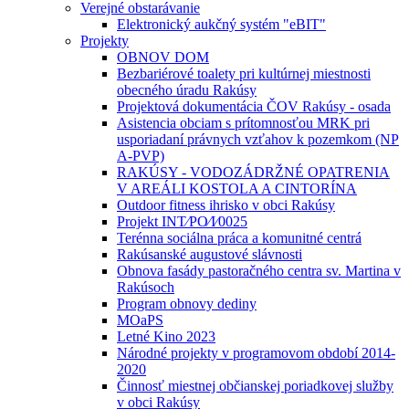
Verejné obstarávanie
Elektronický aukčný systém "eBIT"
Projekty
OBNOV DOM
Bezbariérové toalety pri kultúrnej miestnosti
obecného úradu Rakúsy
Projektová dokumentácia ČOV Rakúsy - osada
Asistencia obciam s prítomnosťou MRK pri
usporiadaní právnych vzťahov k pozemkom (NP
A-PVP)
RAKÚSY - VODOZÁDRŽNÉ OPATRENIA
V AREÁLI KOSTOLA A CINTORÍNA
Outdoor fitness ihrisko v obci Rakúsy
Projekt INT⁄PO⁄I⁄0025
Terénna sociálna práca a komunitné centrá
Rakúsanské augustové slávnosti
Obnova fasády pastoračného centra sv. Martina v
Rakúsoch
Program obnovy dediny
MOaPS
Letné Kino 2023
Národné projekty v programovom období 2014-
2020
Činnosť miestnej občianskej poriadkovej služby
v obci Rakúsy