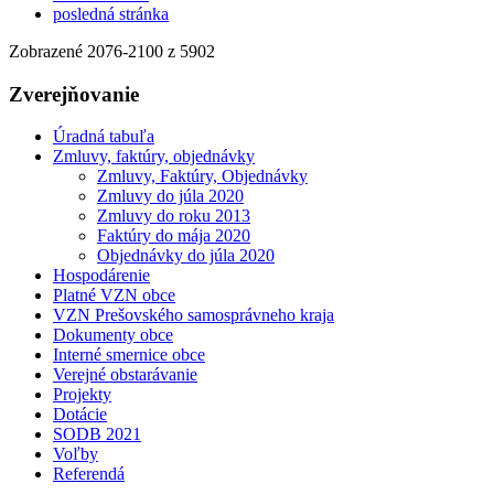
posledná stránka
Zobrazené
2076
-
2100
z 5902
Zverejňovanie
Úradná tabuľa
Zmluvy, faktúry, objednávky
Zmluvy, Faktúry, Objednávky
Zmluvy do júla 2020
Zmluvy do roku 2013
Faktúry do mája 2020
Objednávky do júla 2020
Hospodárenie
Platné VZN obce
VZN Prešovského samosprávneho kraja
Dokumenty obce
Interné smernice obce
Verejné obstarávanie
Projekty
Dotácie
SODB 2021
Voľby
Referendá