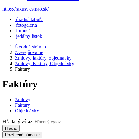
https://rakusy.esmao.sk/
úradná tabuľa
fotogaleria
farnosť
jedálny lístok
Úvodná stránka
Zverejňovanie
Zmluvy, faktúry, objednávky
Zmluvy, Faktúry, Objednávky
Faktúry
Faktúry
Zmluvy
Faktúry
Objednávky
Hľadaný výraz
Hľadať
Rozšírené hľadanie