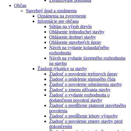
Zrealizované podujatia
Občan
Stavebný úrad a oznámenia
Oznámenia na zverejnenie
Informácie pre občana
Súhlas na výrub drevín
Ohlásenie jednoduchej stavby
Ohlásenie drobnej stavby
Ohlásenie stavebných úprav
Návrh na vydanie kolaudačného
rozhodnutia
Návrh na vydanie územného rozhodnutia
na stavbu
Žiadosti týkajúce sa stavby
Žiadosť o povolenie terénnych úprav
Žiadosť o pridelenie súpisného čísla
Žiadosť o povolenie odstránenia stavby
Žiadosť o zmenu užívania stavby
Žiadosť o vydanie rozhodnutia o
dodatočnom povolení stavby
Žiadosť o predĺženie platnosti stavebného
povolenia
Žiadosť o predĺženie lehoty výstavby
Žiadosť o povolenie zmeny stavby pred
dokončením