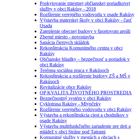
Poskytovanie miestnej občianskej poriadkovej
služby v obci Rakúsy - 2018
Rozšírenie verejného vodovodu v osade Rakúsy
Výstavba materskej školy v obci Rakúsy - časť
Osada
Zateplenie obecnej budovy v športovom areáli
Zberné miesto - novostavba
Sanácia čiernych skládok
Rekonštrukcia Komunitného centra v obci
Rakúsy
Občianske hliadky – bezpečnosť a poriadok v
obci Rakúsy
Terénna sociálna praca v Rakúsoch
Rekonštrukcia a rozšírenie budovy ZŠ a MŠ v
Rakúsoch
Revitalizácie obce Rakúsy
OP KVALITA ŽIVOTNÉHO PROSTREDIA
Bezpečnostný systém v obci Rakúsy
Cyklotrasa Rakúsy - Mlynčeky
Rozšírenie verejného vodovodu v obci Rakúsy
Výstavba a rekonštrukcia ciest a chodníkov v
osade Rakúsy
Výstavba multifunkčného zariadenie pre deti a
mládež v obci Stráne pod Tatrami
Komunitné služby v mestách a obciach s