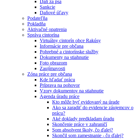
Daň za psa
Sankcie
Daňové úľavy
Podateľňa
Pokladňa
Aktivačné opatrenia
Správa cintorína
Virtuálny cintorín obce Rakúsy
Informácie pre občana
Pohrebné a cintorínske služby
Dokumenty na stiahnutie
Foto obrazom
Zaujímavosti
Zóna práce pre občana
Kde hľadať prácu
Príprava na pohovor
Vzory dokumentov na stiahnutie
Agenda úradu práce
Kto môže byť evidovaný na úrade
Ako sa zaradiť do evidencie záujemcov o
prácu?
Aké doklady predkladam úradu
Skončenie práce v zahraničí
Som absolvent školy, čo ďalej?
Skončil som zamestnanie - čo ďalej?