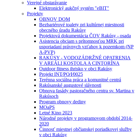
Verejné obstarávanie
Elektronický aukčný systém "eBIT"
Projekty
OBNOV DOM
Bezbariérové toalety pri kultúrnej miestnosti
obecného úradu Rakúsy
Projektová dokumentácia ČOV Rakúsy - osada
Asistencia obciam s prítomnosťou MRK pri
usporiadaní právnych vzťahov k pozemkom (NP
A-PVP)
RAKÚSY - VODOZÁDRŽNÉ OPATRENIA
V AREÁLI KOSTOLA A CINTORÍNA
Outdoor fitness ihrisko v obci Rakúsy
Projekt INT⁄PO⁄I⁄0025
Terénna sociálna práca a komunitné centrá
Rakúsanské augustové slávnosti
Obnova fasády pastoračného centra sv. Martina v
Rakúsoch
Program obnovy dediny
MOaPS
Letné Kino 2023
Národné projekty v programovom období 2014-
2020
Činnosť miestnej občianskej poriadkovej služby
v obci Rakúsy