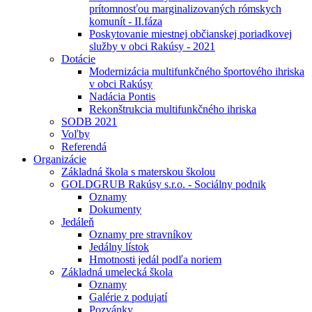
prítomnosťou marginalizovaných rómskych
komunít - II.fáza
Poskytovanie miestnej občianskej poriadkovej
služby v obci Rakúsy - 2021
Dotácie
Modernizácia multifunkčného športového ihriska
v obci Rakúsy
Nadácia Pontis
Rekonštrukcia multifunkčného ihriska
SODB 2021
Voľby
Referendá
Organizácie
Základná škola s materskou školou
GOLDGRUB Rakúsy s.r.o. - Sociálny podnik
Oznamy
Dokumenty
Jedáleň
Oznamy pre stravníkov
Jedálny lístok
Hmotnosti jedál podľa noriem
Základná umelecká škola
Oznamy
Galérie z podujatí
Pozvánky