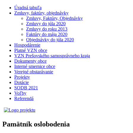
Úradná tabuľa
Zmluvy, faktúry, objednávky
Zmluvy, Faktúry, Objednávky
Zmluvy do júla 2020
Zmluvy do roku 2013
Faktúry do mája 2020
Objednávky do júla 2020
Hospodárenie
Platné VZN obce
VZN Prešovského samosprávneho kraja
Dokumenty obce
Interné smernice obce
Verejné obstarávanie
Projekty
Dotácie
SODB 2021
Voľby
Referendá
Pamätník oslobodenia