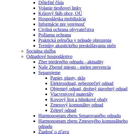
Dôležité čísla
Volanie tiesňovej linky
Krízový štáb obce, OÚ
Hospodárska mobilizácia
Informácie pre verejnosť
Civilná ochrana obyvateľstva
Požiarna ochrana
Praktická príručka v prípade ohrozenia
Termíny akustického preskúšavania sirén
Socialna služba
Odpadové hospodárstvo
Zber triedeného odpadu - aktuality
Naše Zberné miesto - nielen prevencia
Separujeme
Papier, plasty, sklo
Elektroodpad, nebezpečný odpad
Objemný odpad, drobný stavebný odpad
Viacvrstvové materiály
Kovový šrot a hlinikové obaly
Zmesový komunálny odpad
Zelený odpad
Harmonogram zberu Separovaného odpadu
Harmonogram zberu Zmesového komunálneho
odpadu
Žiadosť o zľavu