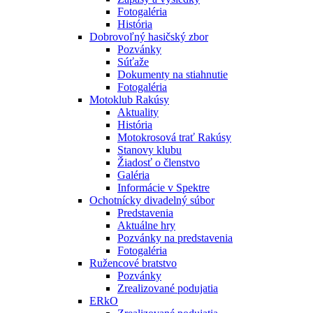
Fotogaléria
História
Dobrovoľný hasičský zbor
Pozvánky
Súťaže
Dokumenty na stiahnutie
Fotogaléria
Motoklub Rakúsy
Aktuality
História
Motokrosová trať Rakúsy
Stanovy klubu
Žiadosť o členstvo
Galéria
Informácie v Spektre
Ochotnícky divadelný súbor
Predstavenia
Aktuálne hry
Pozvánky na predstavenia
Fotogaléria
Ružencové bratstvo
Pozvánky
Zrealizované podujatia
ERkO