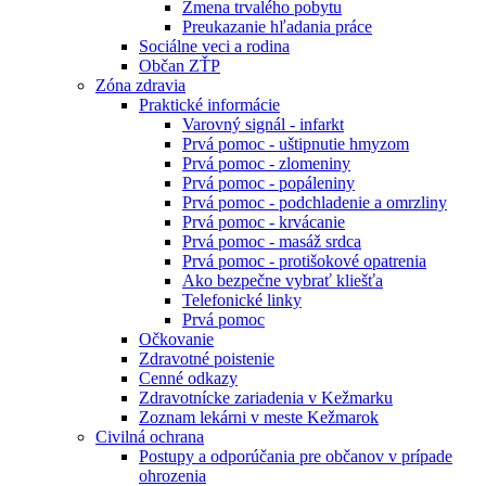
Zmena trvalého pobytu
Preukazanie hľadania práce
Sociálne veci a rodina
Občan ZŤP
Zóna zdravia
Praktické informácie
Varovný signál - infarkt
Prvá pomoc - uštipnutie hmyzom
Prvá pomoc - zlomeniny
Prvá pomoc - popáleniny
Prvá pomoc - podchladenie a omrzliny
Prvá pomoc - krvácanie
Prvá pomoc - masáž srdca
Prvá pomoc - protišokové opatrenia
Ako bezpečne vybrať kliešťa
Telefonické linky
Prvá pomoc
Očkovanie
Zdravotné poistenie
Cenné odkazy
Zdravotnícke zariadenia v Kežmarku
Zoznam lekárni v meste Kežmarok
Civilná ochrana
Postupy a odporúčania pre občanov v prípade
ohrozenia