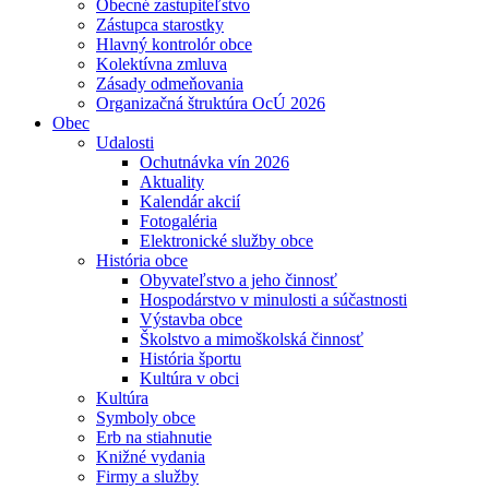
Obecné zastupiteľstvo
Zástupca starostky
Hlavný kontrolór obce
Kolektívna zmluva
Zásady odmeňovania
Organizačná štruktúra OcÚ 2026
Obec
Udalosti
Ochutnávka vín 2026
Aktuality
Kalendár akcií
Fotogaléria
Elektronické služby obce
História obce
Obyvateľstvo a jeho činnosť
Hospodárstvo v minulosti a súčastnosti
Výstavba obce
Školstvo a mimoškolská činnosť
História športu
Kultúra v obci
Kultúra
Symboly obce
Erb na stiahnutie
Knižné vydania
Firmy a služby