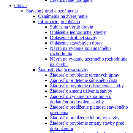
Zrealizované podujatia
Občan
Stavebný úrad a oznámenia
Oznámenia na zverejnenie
Informácie pre občana
Súhlas na výrub drevín
Ohlásenie jednoduchej stavby
Ohlásenie drobnej stavby
Ohlásenie stavebných úprav
Návrh na vydanie kolaudačného
rozhodnutia
Návrh na vydanie územného rozhodnutia
na stavbu
Žiadosti týkajúce sa stavby
Žiadosť o povolenie terénnych úprav
Žiadosť o pridelenie súpisného čísla
Žiadosť o povolenie odstránenia stavby
Žiadosť o zmenu užívania stavby
Žiadosť o vydanie rozhodnutia o
dodatočnom povolení stavby
Žiadosť o predĺženie platnosti stavebného
povolenia
Žiadosť o predĺženie lehoty výstavby
Žiadosť o povolenie zmeny stavby pred
dokončením