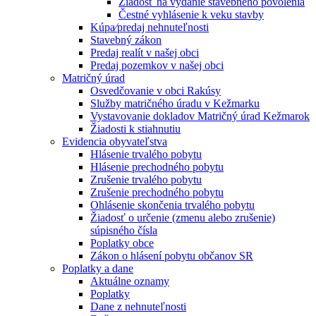
Žiadosť na vydanie stavebného povolenia
Čestné vyhlásenie k veku stavby
Kúpa⁄predaj nehnuteľnosti
Stavebný zákon
Predaj realít v našej obci
Predaj pozemkov v našej obci
Matričný úrad
Osvedčovanie v obci Rakúsy
Služby matričného úradu v Kežmarku
Vystavovanie dokladov Matričný úrad Kežmarok
Žiadosti k stiahnutiu
Evidencia obyvateľstva
Hlásenie trvalého pobytu
Hlásenie prechodného pobytu
Zrušenie trvalého pobytu
Zrušenie prechodného pobytu
Ohlásenie skončenia trvalého pobytu
Žiadosť o určenie (zmenu alebo zrušenie)
súpisného čísla
Poplatky obce
Zákon o hlásení pobytu občanov SR
Poplatky a dane
Aktuálne oznamy
Poplatky
Dane z nehnuteľnosti