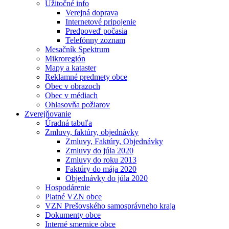
Užitočné info
Verejná doprava
Internetové pripojenie
Predpoveď počasia
Telefónny zoznam
Mesačník Spektrum
Mikroregión
Mapy a kataster
Reklamné predmety obce
Obec v obrazoch
Obec v médiach
Ohlasovňa požiarov
Zverejňovanie
Úradná tabuľa
Zmluvy, faktúry, objednávky
Zmluvy, Faktúry, Objednávky
Zmluvy do júla 2020
Zmluvy do roku 2013
Faktúry do mája 2020
Objednávky do júla 2020
Hospodárenie
Platné VZN obce
VZN Prešovského samosprávneho kraja
Dokumenty obce
Interné smernice obce