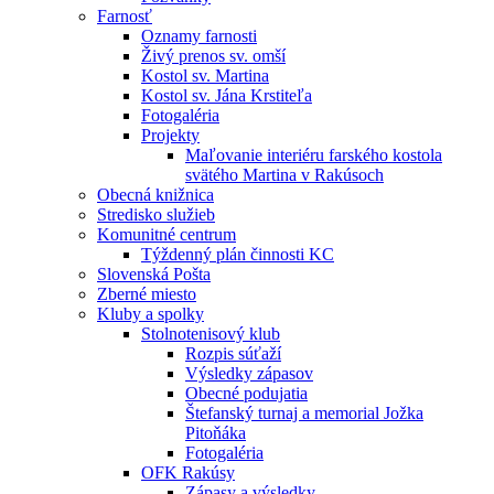
Farnosť
Oznamy farnosti
Živý prenos sv. omší
Kostol sv. Martina
Kostol sv. Jána Krstiteľa
Fotogaléria
Projekty
Maľovanie interiéru farského kostola
svätého Martina v Rakúsoch
Obecná knižnica
Stredisko služieb
Komunitné centrum
Týždenný plán činnosti KC
Slovenská Pošta
Zberné miesto
Kluby a spolky
Stolnotenisový klub
Rozpis súťaží
Výsledky zápasov
Obecné podujatia
Štefanský turnaj a memorial Jožka
Pitoňáka
Fotogaléria
OFK Rakúsy
Zápasy a výsledky