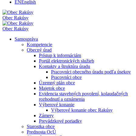
EN
English
Obec
Rakúsy
Obec
Rakúsy
Samospráva
Kompetencie
Obecný úrad
Prístup k informáciám
Portál elektronických služieb
Kontakty a štruktúra úradu
Pracovníci obecného úradu podľa úsekov
Pracovníci obce
Územný plán obce
Majetok obce
Evidencia stavebných povolení, kolaudačných
rozhodnutí a oznámenia
Výberové konanie
Výberové konanie obec Rakúsy
Zámery
Prevádzkové poriadky
Starostka obce
Prednosta OcÚ