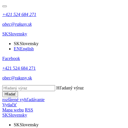
+421 524 684 271
obec@rakusy.sk
SK
Slovensky
SK
Slovensky
EN
English
Facebook
+421 524 684 271
obec@rakusy.sk
Hľadaný výraz
Hľadať
rozšírené vyhľadávanie
Vytlačiť
Mapa webu
RSS
SK
Slovensky
SK
Slovensky