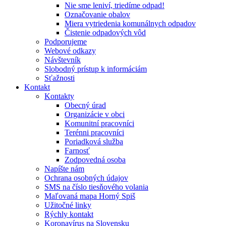
Nie sme leniví, triedíme odpad!
Označovanie obalov
Miera vytriedenia komunálnych odpadov
Čistenie odpadových vôd
Podporujeme
Webové odkazy
Návštevník
Slobodný prístup k informáciám
Sťažnosti
Kontakt
Kontakty
Obecný úrad
Organizácie v obci
Komunitní pracovníci
Terénni pracovníci
Poriadková služba
Farnosť
Zodpovedná osoba
Napíšte nám
Ochrana osobných údajov
SMS na číslo tiesňového volania
Maľovaná mapa Horný Spiš
Užitočné linky
Rýchly kontakt
Koronavírus na Slovensku