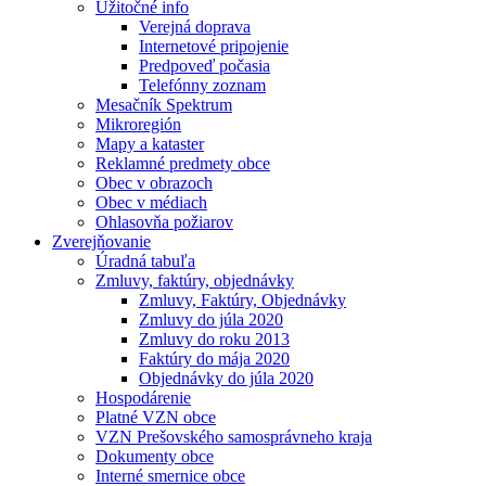
Užitočné info
Verejná doprava
Internetové pripojenie
Predpoveď počasia
Telefónny zoznam
Mesačník Spektrum
Mikroregión
Mapy a kataster
Reklamné predmety obce
Obec v obrazoch
Obec v médiach
Ohlasovňa požiarov
Zverejňovanie
Úradná tabuľa
Zmluvy, faktúry, objednávky
Zmluvy, Faktúry, Objednávky
Zmluvy do júla 2020
Zmluvy do roku 2013
Faktúry do mája 2020
Objednávky do júla 2020
Hospodárenie
Platné VZN obce
VZN Prešovského samosprávneho kraja
Dokumenty obce
Interné smernice obce