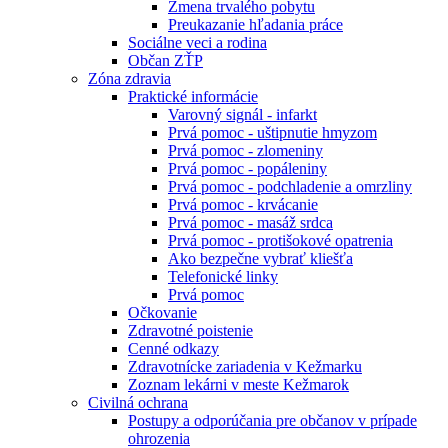
Zmena trvalého pobytu
Preukazanie hľadania práce
Sociálne veci a rodina
Občan ZŤP
Zóna zdravia
Praktické informácie
Varovný signál - infarkt
Prvá pomoc - uštipnutie hmyzom
Prvá pomoc - zlomeniny
Prvá pomoc - popáleniny
Prvá pomoc - podchladenie a omrzliny
Prvá pomoc - krvácanie
Prvá pomoc - masáž srdca
Prvá pomoc - protišokové opatrenia
Ako bezpečne vybrať kliešťa
Telefonické linky
Prvá pomoc
Očkovanie
Zdravotné poistenie
Cenné odkazy
Zdravotnícke zariadenia v Kežmarku
Zoznam lekárni v meste Kežmarok
Civilná ochrana
Postupy a odporúčania pre občanov v prípade
ohrozenia