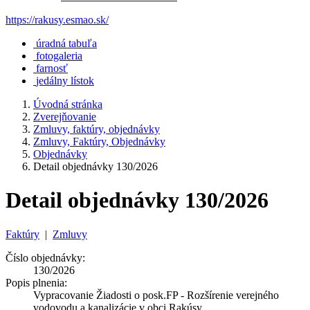
https://rakusy.esmao.sk/
úradná tabuľa
fotogaleria
farnosť
jedálny lístok
Úvodná stránka
Zverejňovanie
Zmluvy, faktúry, objednávky
Zmluvy, Faktúry, Objednávky
Objednávky
Detail objednávky 130/2026
Detail objednávky 130/2026
Faktúry
|
Zmluvy
Číslo objednávky:
130/2026
Popis plnenia:
Vypracovanie Žiadosti o posk.FP - Rozšírenie verejného
vodovodu a kanalizácie v obci Rakúsy