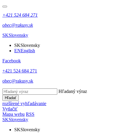
+421 524 684 271
obec@rakusy.sk
SK
Slovensky
SK
Slovensky
EN
English
Facebook
+421 524 684 271
obec@rakusy.sk
Hľadaný výraz
Hľadať
rozšírené vyhľadávanie
Vytlačiť
Mapa webu
RSS
SK
Slovensky
SK
Slovensky