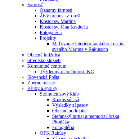
Farnosť
Oznamy farnosti
Živý prenos sv. omší
Kostol sv. Martina
Kostol sv. Jána Krstiteľa
Fotogaléria
Projekty
Maľovanie interiéru farského kostola
svätého Martina v Rakúsoch
Obecná knižnica
Stredisko služieb
Komunitné centrum
Týždenný plán činnosti KC
Slovenská Pošta
Zberné miesto
Kluby a spolky
Stolnotenisový klub
Rozpis súťaží
Výsledky zápasov
Obecné podujatia
Štefanský turnaj a memorial Jožka
Pitoňáka
Fotogaléria
OFK Rakúsy
Zápasy a výsledky