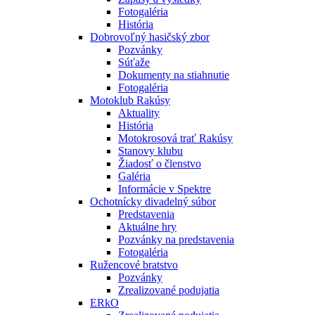
Fotogaléria
História
Dobrovoľný hasičský zbor
Pozvánky
Súťaže
Dokumenty na stiahnutie
Fotogaléria
Motoklub Rakúsy
Aktuality
História
Motokrosová trať Rakúsy
Stanovy klubu
Žiadosť o členstvo
Galéria
Informácie v Spektre
Ochotnícky divadelný súbor
Predstavenia
Aktuálne hry
Pozvánky na predstavenia
Fotogaléria
Ružencové bratstvo
Pozvánky
Zrealizované podujatia
ERkO