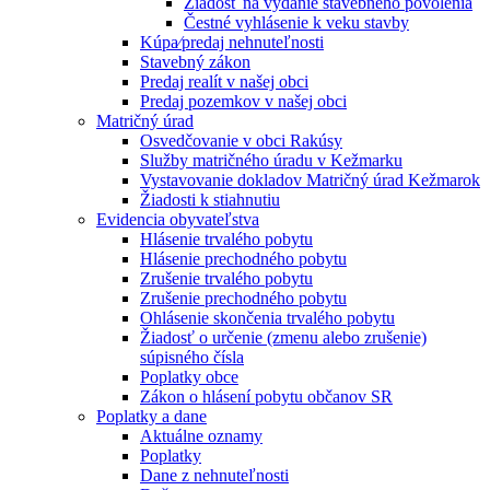
Žiadosť na vydanie stavebného povolenia
Čestné vyhlásenie k veku stavby
Kúpa⁄predaj nehnuteľnosti
Stavebný zákon
Predaj realít v našej obci
Predaj pozemkov v našej obci
Matričný úrad
Osvedčovanie v obci Rakúsy
Služby matričného úradu v Kežmarku
Vystavovanie dokladov Matričný úrad Kežmarok
Žiadosti k stiahnutiu
Evidencia obyvateľstva
Hlásenie trvalého pobytu
Hlásenie prechodného pobytu
Zrušenie trvalého pobytu
Zrušenie prechodného pobytu
Ohlásenie skončenia trvalého pobytu
Žiadosť o určenie (zmenu alebo zrušenie)
súpisného čísla
Poplatky obce
Zákon o hlásení pobytu občanov SR
Poplatky a dane
Aktuálne oznamy
Poplatky
Dane z nehnuteľnosti