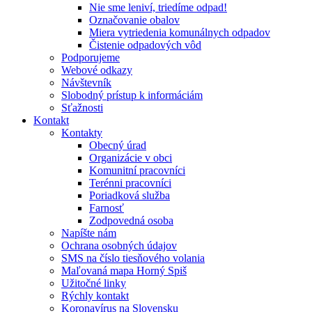
Nie sme leniví, triedíme odpad!
Označovanie obalov
Miera vytriedenia komunálnych odpadov
Čistenie odpadových vôd
Podporujeme
Webové odkazy
Návštevník
Slobodný prístup k informáciám
Sťažnosti
Kontakt
Kontakty
Obecný úrad
Organizácie v obci
Komunitní pracovníci
Terénni pracovníci
Poriadková služba
Farnosť
Zodpovedná osoba
Napíšte nám
Ochrana osobných údajov
SMS na číslo tiesňového volania
Maľovaná mapa Horný Spiš
Užitočné linky
Rýchly kontakt
Koronavírus na Slovensku