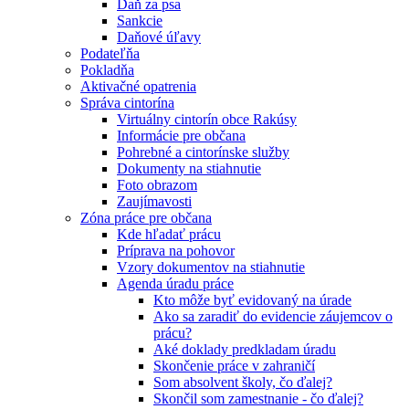
Daň za psa
Sankcie
Daňové úľavy
Podateľňa
Pokladňa
Aktivačné opatrenia
Správa cintorína
Virtuálny cintorín obce Rakúsy
Informácie pre občana
Pohrebné a cintorínske služby
Dokumenty na stiahnutie
Foto obrazom
Zaujímavosti
Zóna práce pre občana
Kde hľadať prácu
Príprava na pohovor
Vzory dokumentov na stiahnutie
Agenda úradu práce
Kto môže byť evidovaný na úrade
Ako sa zaradiť do evidencie záujemcov o
prácu?
Aké doklady predkladam úradu
Skončenie práce v zahraničí
Som absolvent školy, čo ďalej?
Skončil som zamestnanie - čo ďalej?