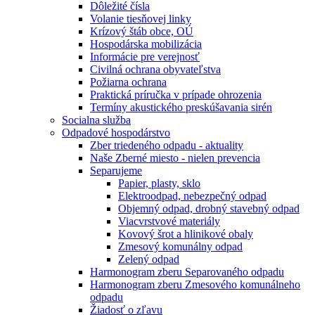
Dôležité čísla
Volanie tiesňovej linky
Krízový štáb obce, OÚ
Hospodárska mobilizácia
Informácie pre verejnosť
Civilná ochrana obyvateľstva
Požiarna ochrana
Praktická príručka v prípade ohrozenia
Termíny akustického preskúšavania sirén
Socialna služba
Odpadové hospodárstvo
Zber triedeného odpadu - aktuality
Naše Zberné miesto - nielen prevencia
Separujeme
Papier, plasty, sklo
Elektroodpad, nebezpečný odpad
Objemný odpad, drobný stavebný odpad
Viacvrstvové materiály
Kovový šrot a hlinikové obaly
Zmesový komunálny odpad
Zelený odpad
Harmonogram zberu Separovaného odpadu
Harmonogram zberu Zmesového komunálneho
odpadu
Žiadosť o zľavu