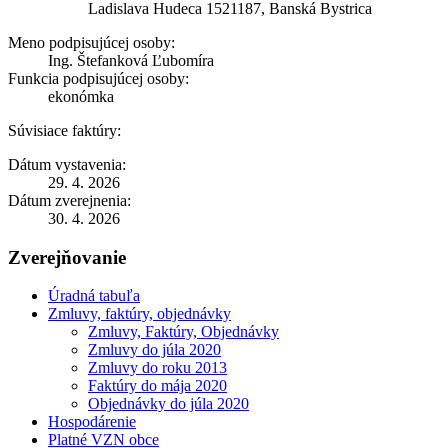
Ladislava Hudeca 1521187, Banská Bystrica
Meno podpisujúcej osoby:
Ing. Štefanková Ľubomíra
Funkcia podpisujúcej osoby:
ekonómka
Súvisiace faktúry:
Dátum vystavenia:
29. 4. 2026
Dátum zverejnenia:
30. 4. 2026
Zverejňovanie
Úradná tabuľa
Zmluvy, faktúry, objednávky
Zmluvy, Faktúry, Objednávky
Zmluvy do júla 2020
Zmluvy do roku 2013
Faktúry do mája 2020
Objednávky do júla 2020
Hospodárenie
Platné VZN obce