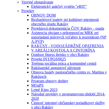
Verejné obstarávanie
Elektronický aukčný systém "eBIT"
Projekty
OBNOV DOM
Bezbariérové toalety pri kultúrnej miestnosti
obecného úradu Rakúsy
Projektová dokumentácia ČOV Rakúsy - osada
Asistencia obciam s prítomnosťou MRK pri
usporiadaní právnych vzťahov k pozemkom (NP
A-PVP)
RAKÚSY - VODOZÁDRŽNÉ OPATRENIA
V AREÁLI KOSTOLA A CINTORÍNA
Outdoor fitness ihrisko v obci Rakúsy
Projekt INT⁄PO⁄I⁄0025
Terénna sociálna práca a komunitné centrá
Rakúsanské augustové slávnosti
Obnova fasády pastoračného centra sv. Martina v
Rakúsoch
Program obnovy dediny
MOaPS
Letné Kino 2023
Národné projekty v programovom období 2014-
2020
Činnosť miestnej občianskej poriadkovej služby
v obci Rakúsy