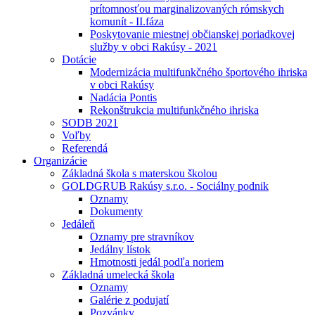
prítomnosťou marginalizovaných rómskych
komunít - II.fáza
Poskytovanie miestnej občianskej poriadkovej
služby v obci Rakúsy - 2021
Dotácie
Modernizácia multifunkčného športového ihriska
v obci Rakúsy
Nadácia Pontis
Rekonštrukcia multifunkčného ihriska
SODB 2021
Voľby
Referendá
Organizácie
Základná škola s materskou školou
GOLDGRUB Rakúsy s.r.o. - Sociálny podnik
Oznamy
Dokumenty
Jedáleň
Oznamy pre stravníkov
Jedálny lístok
Hmotnosti jedál podľa noriem
Základná umelecká škola
Oznamy
Galérie z podujatí
Pozvánky