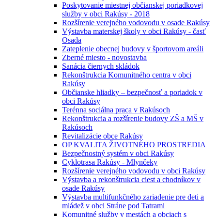
Poskytovanie miestnej občianskej poriadkovej
služby v obci Rakúsy - 2018
Rozšírenie verejného vodovodu v osade Rakúsy
Výstavba materskej školy v obci Rakúsy - časť
Osada
Zateplenie obecnej budovy v športovom areáli
Zberné miesto - novostavba
Sanácia čiernych skládok
Rekonštrukcia Komunitného centra v obci
Rakúsy
Občianske hliadky – bezpečnosť a poriadok v
obci Rakúsy
Terénna sociálna praca v Rakúsoch
Rekonštrukcia a rozšírenie budovy ZŠ a MŠ v
Rakúsoch
Revitalizácie obce Rakúsy
OP KVALITA ŽIVOTNÉHO PROSTREDIA
Bezpečnostný systém v obci Rakúsy
Cyklotrasa Rakúsy - Mlynčeky
Rozšírenie verejného vodovodu v obci Rakúsy
Výstavba a rekonštrukcia ciest a chodníkov v
osade Rakúsy
Výstavba multifunkčného zariadenie pre deti a
mládež v obci Stráne pod Tatrami
Komunitné služby v mestách a obciach s