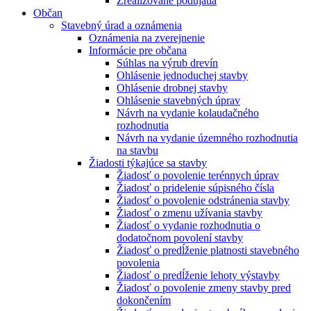
Zrealizované podujatia
Občan
Stavebný úrad a oznámenia
Oznámenia na zverejnenie
Informácie pre občana
Súhlas na výrub drevín
Ohlásenie jednoduchej stavby
Ohlásenie drobnej stavby
Ohlásenie stavebných úprav
Návrh na vydanie kolaudačného
rozhodnutia
Návrh na vydanie územného rozhodnutia
na stavbu
Žiadosti týkajúce sa stavby
Žiadosť o povolenie terénnych úprav
Žiadosť o pridelenie súpisného čísla
Žiadosť o povolenie odstránenia stavby
Žiadosť o zmenu užívania stavby
Žiadosť o vydanie rozhodnutia o
dodatočnom povolení stavby
Žiadosť o predĺženie platnosti stavebného
povolenia
Žiadosť o predĺženie lehoty výstavby
Žiadosť o povolenie zmeny stavby pred
dokončením