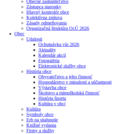
Obecné zastupiteľstvo
Zástupca starostky
Hlavný kontrolór obce
Kolektívna zmluva
Zásady odmeňovania
Organizačná štruktúra OcÚ 2026
Obec
Udalosti
Ochutnávka vín 2026
Aktuality
Kalendár akcií
Fotogaléria
Elektronické služby obce
História obce
Obyvateľstvo a jeho činnosť
Hospodárstvo v minulosti a súčastnosti
Výstavba obce
Školstvo a mimoškolská činnosť
História športu
Kultúra v obci
Kultúra
Symboly obce
Erb na stiahnutie
Knižné vydania
Firmy a služby