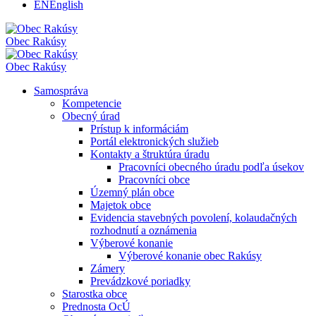
EN
English
Obec
Rakúsy
Obec
Rakúsy
Samospráva
Kompetencie
Obecný úrad
Prístup k informáciám
Portál elektronických služieb
Kontakty a štruktúra úradu
Pracovníci obecného úradu podľa úsekov
Pracovníci obce
Územný plán obce
Majetok obce
Evidencia stavebných povolení, kolaudačných
rozhodnutí a oznámenia
Výberové konanie
Výberové konanie obec Rakúsy
Zámery
Prevádzkové poriadky
Starostka obce
Prednosta OcÚ