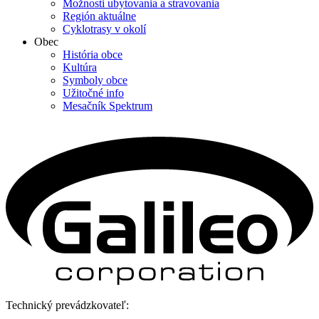
Možnosti ubytovania a stravovania
Región aktuálne
Cyklotrasy v okolí
Obec
História obce
Kultúra
Symboly obce
Užitočné info
Mesačník Spektrum
Technický prevádzkovateľ: