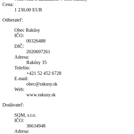
Cena:
1 230,00 EUR
Odberateľ:
Obec Rakúsy
IČO:
00326488
DIČ:
2020697261
Adresa:
Rakúsy 35
Telefón:
+421 52 452 6728
E-mail:
obec@rakusy.sk
Web:
www.rakusy.sk
Dodávateľ:
SQM, s.r.o.
IČO:
36634948
Adresa: