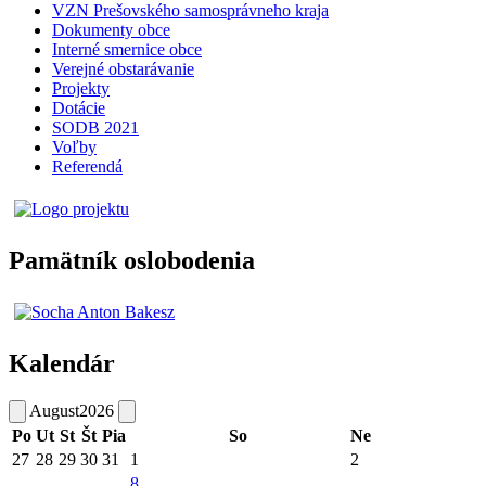
VZN Prešovského samosprávneho kraja
Dokumenty obce
Interné smernice obce
Verejné obstarávanie
Projekty
Dotácie
SODB 2021
Voľby
Referendá
Pamätník oslobodenia
Kalendár
August
2026
Po
Ut
St
Št
Pia
So
Ne
27
28
29
30
31
1
2
8