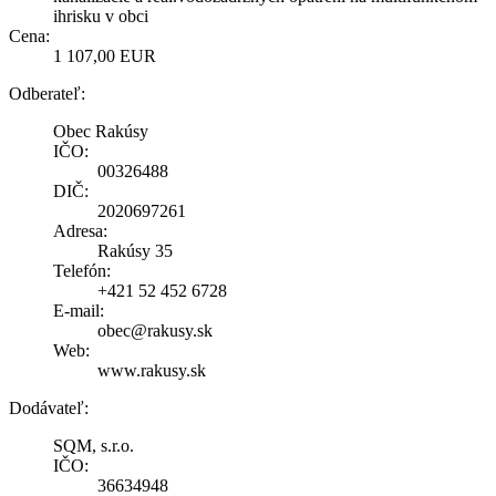
ihrisku v obci
Cena:
1 107,00 EUR
Odberateľ:
Obec Rakúsy
IČO:
00326488
DIČ:
2020697261
Adresa:
Rakúsy 35
Telefón:
+421 52 452 6728
E-mail:
obec@rakusy.sk
Web:
www.rakusy.sk
Dodávateľ:
SQM, s.r.o.
IČO:
36634948