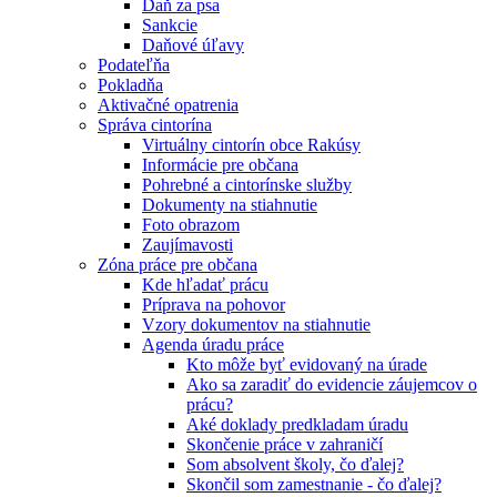
Daň za psa
Sankcie
Daňové úľavy
Podateľňa
Pokladňa
Aktivačné opatrenia
Správa cintorína
Virtuálny cintorín obce Rakúsy
Informácie pre občana
Pohrebné a cintorínske služby
Dokumenty na stiahnutie
Foto obrazom
Zaujímavosti
Zóna práce pre občana
Kde hľadať prácu
Príprava na pohovor
Vzory dokumentov na stiahnutie
Agenda úradu práce
Kto môže byť evidovaný na úrade
Ako sa zaradiť do evidencie záujemcov o
prácu?
Aké doklady predkladam úradu
Skončenie práce v zahraničí
Som absolvent školy, čo ďalej?
Skončil som zamestnanie - čo ďalej?