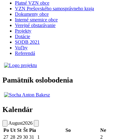
Platné VZN obce
VZN Prešovského samosprávneho kraja
Dokumenty obce
Interné smernice obce
Verejné obstarávanie
Projekty
Dotácie
SODB 2021
Voľby
Referendá
Pamätník oslobodenia
Kalendár
August
2026
Po
Ut
St
Št
Pia
So
Ne
27
28
29
30
31
1
2