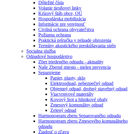
Dôležité čísla
Volanie tiesňovej linky
Krízový štáb obce, OÚ
Hospodárska mobilizácia
Informácie pre verejnosť
Civilná ochrana obyvateľstva
Požiarna ochrana
Praktická príručka v prípade ohrozenia
Termíny akustického preskúšavania sirén
Socialna služba
Odpadové hospodárstvo
Zber triedeného odpadu - aktuality
Naše Zberné miesto - nielen prevencia
Separujeme
Papier, plasty, sklo
Elektroodpad, nebezpečný odpad
Objemný odpad, drobný stavebný odpad
Viacvrstvové materiály
Kovový šrot a hlinikové obaly
Zmesový komunálny odpad
Zelený odpad
Harmonogram zberu Separovaného odpadu
Harmonogram zberu Zmesového komunálneho
odpadu
Žiadosť o zľavu