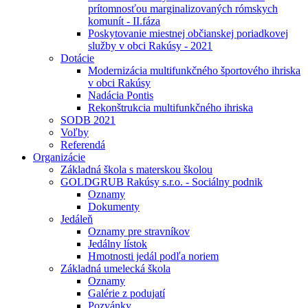
prítomnosťou marginalizovaných rómskych
komunít - II.fáza
Poskytovanie miestnej občianskej poriadkovej
služby v obci Rakúsy - 2021
Dotácie
Modernizácia multifunkčného športového ihriska
v obci Rakúsy
Nadácia Pontis
Rekonštrukcia multifunkčného ihriska
SODB 2021
Voľby
Referendá
Organizácie
Základná škola s materskou školou
GOLDGRUB Rakúsy s.r.o. - Sociálny podnik
Oznamy
Dokumenty
Jedáleň
Oznamy pre stravníkov
Jedálny lístok
Hmotnosti jedál podľa noriem
Základná umelecká škola
Oznamy
Galérie z podujatí
Pozvánky