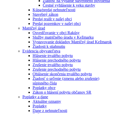
Žiadosť na vydanie stavebného povolenia
Čestné vyhlásenie k veku stavby
Kúpa⁄predaj nehnuteľnosti
Stavebný zákon
Predaj realít v našej obci
Predaj pozemkov v našej obci
Matričný úrad
Osvedčovanie v obci Rakúsy
Služby matričného úradu v Kežmarku
Vystavovanie dokladov Matričný úrad Kežmarok
Žiadosti k stiahnutiu
Evidencia obyvateľstva
Hlásenie trvalého pobytu
Hlásenie prechodného pobytu
Zrušenie trvalého pobytu
Zrušenie prechodného pobytu
Ohlásenie skončenia trvalého pobytu
Žiadosť o určenie (zmenu alebo zrušenie)
súpisného čísla
Poplatky obce
Zákon o hlásení pobytu občanov SR
Poplatky a dane
Aktuálne oznamy
Poplatky
Dane z nehnuteľnosti