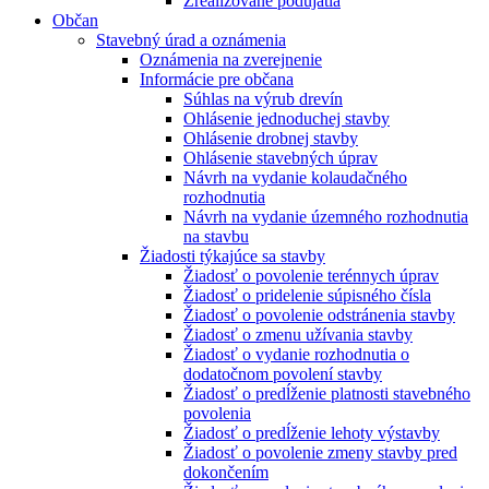
Zrealizované podujatia
Občan
Stavebný úrad a oznámenia
Oznámenia na zverejnenie
Informácie pre občana
Súhlas na výrub drevín
Ohlásenie jednoduchej stavby
Ohlásenie drobnej stavby
Ohlásenie stavebných úprav
Návrh na vydanie kolaudačného
rozhodnutia
Návrh na vydanie územného rozhodnutia
na stavbu
Žiadosti týkajúce sa stavby
Žiadosť o povolenie terénnych úprav
Žiadosť o pridelenie súpisného čísla
Žiadosť o povolenie odstránenia stavby
Žiadosť o zmenu užívania stavby
Žiadosť o vydanie rozhodnutia o
dodatočnom povolení stavby
Žiadosť o predĺženie platnosti stavebného
povolenia
Žiadosť o predĺženie lehoty výstavby
Žiadosť o povolenie zmeny stavby pred
dokončením