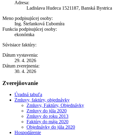
Adresa:
Ladislava Hudeca 1521187, Banská Bystrica
Meno podpisujúcej osoby:
Ing. Štefanková Ľubomíra
Funkcia podpisujúcej osoby:
ekonómka
Súvisiace faktúry:
Dátum vystavenia:
29. 4. 2026
Dátum zverejnenia:
30. 4. 2026
Zverejňovanie
Úradná tabuľa
Zmluvy, faktúry, objednávky
Zmluvy, Faktúry, Objednávky
Zmluvy do júla 2020
Zmluvy do roku 2013
Faktúry do mája 2020
Objednávky do júla 2020
Hospodárenie