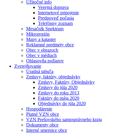
Užitočné info
Verejná doprava
Internetové pripojenie
Predpoveď počasia
Telefónny zoznam
Mesačník Spektrum
Mikroregión
Mapy a kataster
Reklamné predmety obce
Obec v obrazoch
Obec v médiach
Ohlasovňa požiarov
Zverejňovanie
Úradná tabuľa
Zmluvy, faktúry, objednávky
Zmluvy, Faktúry, Objednávky
Zmluvy do júla 2020
Zmluvy do roku 2013
Faktúry do mája 2020
Objednávky do júla 2020
Hospodárenie
Platné VZN obce
VZN Prešovského samosprávneho kraja
Dokumenty obce
Interné smernice obce