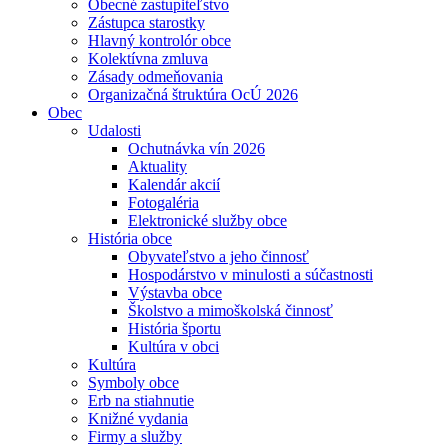
Obecné zastupiteľstvo
Zástupca starostky
Hlavný kontrolór obce
Kolektívna zmluva
Zásady odmeňovania
Organizačná štruktúra OcÚ 2026
Obec
Udalosti
Ochutnávka vín 2026
Aktuality
Kalendár akcií
Fotogaléria
Elektronické služby obce
História obce
Obyvateľstvo a jeho činnosť
Hospodárstvo v minulosti a súčastnosti
Výstavba obce
Školstvo a mimoškolská činnosť
História športu
Kultúra v obci
Kultúra
Symboly obce
Erb na stiahnutie
Knižné vydania
Firmy a služby