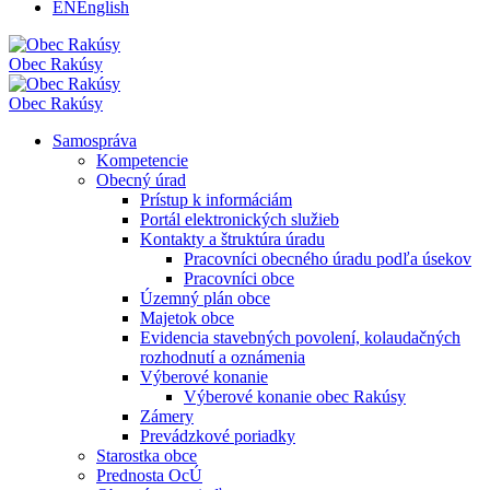
EN
English
Obec
Rakúsy
Obec
Rakúsy
Samospráva
Kompetencie
Obecný úrad
Prístup k informáciám
Portál elektronických služieb
Kontakty a štruktúra úradu
Pracovníci obecného úradu podľa úsekov
Pracovníci obce
Územný plán obce
Majetok obce
Evidencia stavebných povolení, kolaudačných
rozhodnutí a oznámenia
Výberové konanie
Výberové konanie obec Rakúsy
Zámery
Prevádzkové poriadky
Starostka obce
Prednosta OcÚ