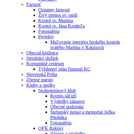
Farnosť
Oznamy farnosti
Živý prenos sv. omší
Kostol sv. Martina
Kostol sv. Jána Krstiteľa
Fotogaléria
Projekty
Maľovanie interiéru farského kostola
svätého Martina v Rakúsoch
Obecná knižnica
Stredisko služieb
Komunitné centrum
Týždenný plán činnosti KC
Slovenská Pošta
Zberné miesto
Kluby a spolky
Stolnotenisový klub
Rozpis súťaží
Výsledky zápasov
Obecné podujatia
Štefanský turnaj a memorial Jožka
Pitoňáka
Fotogaléria
OFK Rakúsy
Zápasy a výsledky