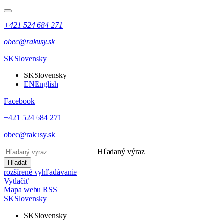
+421 524 684 271
obec@rakusy.sk
SK
Slovensky
SK
Slovensky
EN
English
Facebook
+421 524 684 271
obec@rakusy.sk
Hľadaný výraz
Hľadať
rozšírené vyhľadávanie
Vytlačiť
Mapa webu
RSS
SK
Slovensky
SK
Slovensky