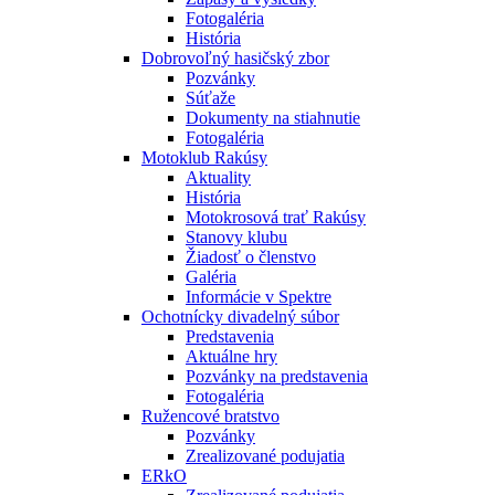
Fotogaléria
História
Dobrovoľný hasičský zbor
Pozvánky
Súťaže
Dokumenty na stiahnutie
Fotogaléria
Motoklub Rakúsy
Aktuality
História
Motokrosová trať Rakúsy
Stanovy klubu
Žiadosť o členstvo
Galéria
Informácie v Spektre
Ochotnícky divadelný súbor
Predstavenia
Aktuálne hry
Pozvánky na predstavenia
Fotogaléria
Ružencové bratstvo
Pozvánky
Zrealizované podujatia
ERkO