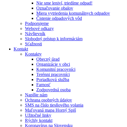
Nie sme leniví, triedíme odpad!
Označovanie obalov
Miera vytriedenia komunálnych odpadov
Čistenie odpadových vôd
Podporujeme
Webové odkazy
Návštevník
Slobodný prístup k informáciám
Sťažnosti
Kontakt
Kontakty
Obecný úrad
Organizácie v obci
Komunitní pracovníci
Terénni pracovníci
Poriadková služba
Farnosť
Zodpovedná osoba
Napíšte nám
Ochrana osobných údajov
SMS na číslo tiesňového volania
Maľovaná mapa Horný Spiš
Užitočné linky
Rýchly kontakt
Koronavírus na Slovensku