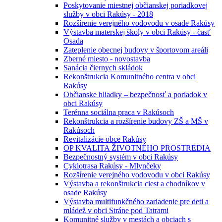
Poskytovanie miestnej občianskej poriadkovej
služby v obci Rakúsy - 2018
Rozšírenie verejného vodovodu v osade Rakúsy
Výstavba materskej školy v obci Rakúsy - časť
Osada
Zateplenie obecnej budovy v športovom areáli
Zberné miesto - novostavba
Sanácia čiernych skládok
Rekonštrukcia Komunitného centra v obci
Rakúsy
Občianske hliadky – bezpečnosť a poriadok v
obci Rakúsy
Terénna sociálna praca v Rakúsoch
Rekonštrukcia a rozšírenie budovy ZŠ a MŠ v
Rakúsoch
Revitalizácie obce Rakúsy
OP KVALITA ŽIVOTNÉHO PROSTREDIA
Bezpečnostný systém v obci Rakúsy
Cyklotrasa Rakúsy - Mlynčeky
Rozšírenie verejného vodovodu v obci Rakúsy
Výstavba a rekonštrukcia ciest a chodníkov v
osade Rakúsy
Výstavba multifunkčného zariadenie pre deti a
mládež v obci Stráne pod Tatrami
Komunitné služby v mestách a obciach s