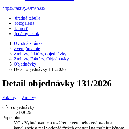
https://rakusy.esmao.sk/
úradná tabuľa
fotogaleria
farnosť
jedálny lístok
Úvodná stránka
Zverejňovanie
Zmluvy, faktúry, objednávky
Zmluvy, Faktúry, Objednávky
Objednávky
Detail objednávky 131/2026
Detail objednávky 131/2026
Faktúry
|
Zmluvy
Číslo objednávky:
131/2026
Popis plnenia:
VO - Vybudovanie a rozšírenie verejného vodovodu a
kanalizácie a real.vodozádržných opatrení na multifunkčnom