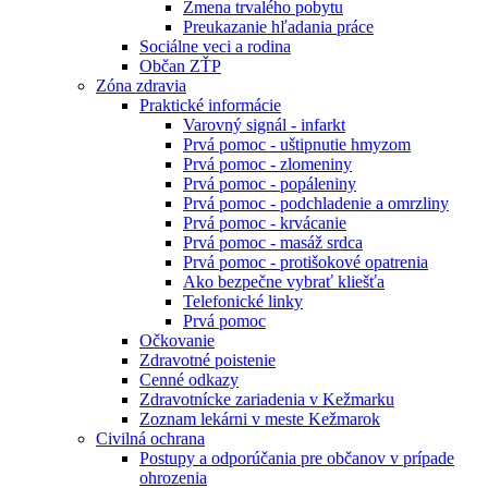
Zmena trvalého pobytu
Preukazanie hľadania práce
Sociálne veci a rodina
Občan ZŤP
Zóna zdravia
Praktické informácie
Varovný signál - infarkt
Prvá pomoc - uštipnutie hmyzom
Prvá pomoc - zlomeniny
Prvá pomoc - popáleniny
Prvá pomoc - podchladenie a omrzliny
Prvá pomoc - krvácanie
Prvá pomoc - masáž srdca
Prvá pomoc - protišokové opatrenia
Ako bezpečne vybrať kliešťa
Telefonické linky
Prvá pomoc
Očkovanie
Zdravotné poistenie
Cenné odkazy
Zdravotnícke zariadenia v Kežmarku
Zoznam lekárni v meste Kežmarok
Civilná ochrana
Postupy a odporúčania pre občanov v prípade
ohrozenia