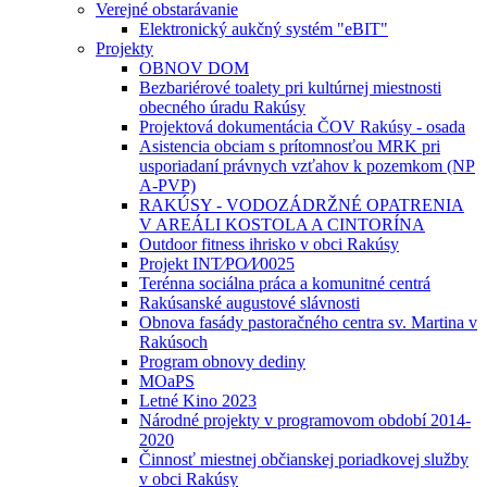
Verejné obstarávanie
Elektronický aukčný systém "eBIT"
Projekty
OBNOV DOM
Bezbariérové toalety pri kultúrnej miestnosti
obecného úradu Rakúsy
Projektová dokumentácia ČOV Rakúsy - osada
Asistencia obciam s prítomnosťou MRK pri
usporiadaní právnych vzťahov k pozemkom (NP
A-PVP)
RAKÚSY - VODOZÁDRŽNÉ OPATRENIA
V AREÁLI KOSTOLA A CINTORÍNA
Outdoor fitness ihrisko v obci Rakúsy
Projekt INT⁄PO⁄I⁄0025
Terénna sociálna práca a komunitné centrá
Rakúsanské augustové slávnosti
Obnova fasády pastoračného centra sv. Martina v
Rakúsoch
Program obnovy dediny
MOaPS
Letné Kino 2023
Národné projekty v programovom období 2014-
2020
Činnosť miestnej občianskej poriadkovej služby
v obci Rakúsy