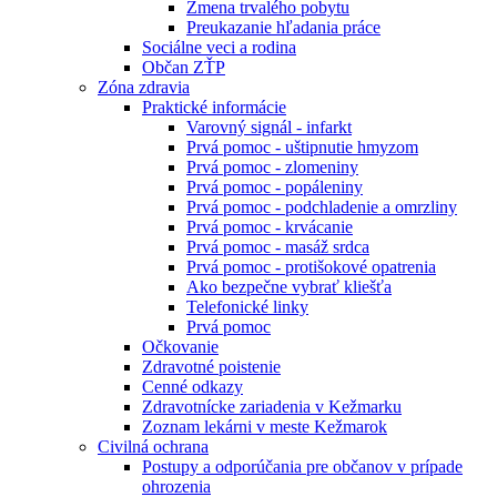
Zmena trvalého pobytu
Preukazanie hľadania práce
Sociálne veci a rodina
Občan ZŤP
Zóna zdravia
Praktické informácie
Varovný signál - infarkt
Prvá pomoc - uštipnutie hmyzom
Prvá pomoc - zlomeniny
Prvá pomoc - popáleniny
Prvá pomoc - podchladenie a omrzliny
Prvá pomoc - krvácanie
Prvá pomoc - masáž srdca
Prvá pomoc - protišokové opatrenia
Ako bezpečne vybrať kliešťa
Telefonické linky
Prvá pomoc
Očkovanie
Zdravotné poistenie
Cenné odkazy
Zdravotnícke zariadenia v Kežmarku
Zoznam lekárni v meste Kežmarok
Civilná ochrana
Postupy a odporúčania pre občanov v prípade
ohrozenia