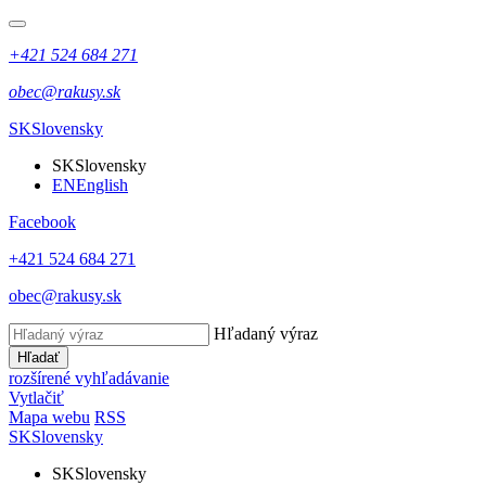
+421 524 684 271
obec@rakusy.sk
SK
Slovensky
SK
Slovensky
EN
English
Facebook
+421 524 684 271
obec@rakusy.sk
Hľadaný výraz
Hľadať
rozšírené vyhľadávanie
Vytlačiť
Mapa webu
RSS
SK
Slovensky
SK
Slovensky