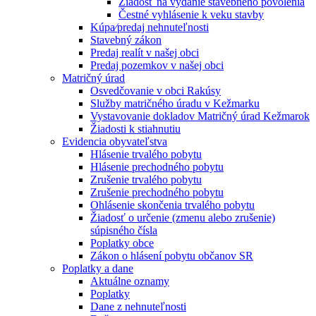
Žiadosť na vydanie stavebného povolenia
Čestné vyhlásenie k veku stavby
Kúpa⁄predaj nehnuteľnosti
Stavebný zákon
Predaj realít v našej obci
Predaj pozemkov v našej obci
Matričný úrad
Osvedčovanie v obci Rakúsy
Služby matričného úradu v Kežmarku
Vystavovanie dokladov Matričný úrad Kežmarok
Žiadosti k stiahnutiu
Evidencia obyvateľstva
Hlásenie trvalého pobytu
Hlásenie prechodného pobytu
Zrušenie trvalého pobytu
Zrušenie prechodného pobytu
Ohlásenie skončenia trvalého pobytu
Žiadosť o určenie (zmenu alebo zrušenie)
súpisného čísla
Poplatky obce
Zákon o hlásení pobytu občanov SR
Poplatky a dane
Aktuálne oznamy
Poplatky
Dane z nehnuteľnosti