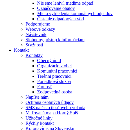
Nie sme leniví, triedíme odpad!
Označovanie obalov
Miera vytriedenia komunálnych odpadov
Čistenie odpadových vôd
Podporujeme
Webové odkazy
Návštevník
Slobodný prístup k informáciám
Sťažnosti
Kontakt
Kontakty
Obecný úrad
Organizácie v obci
Komunitní pracovníci
Terénni pracovníci
Poriadková služba
Farnosť
Zodpovedná osoba
Napíšte nám
Ochrana osobných údajov
SMS na číslo tiesňového volania
Maľovaná mapa Horný Spiš
Užitočné linky
Rýchly kontakt
Koronavírus na Slovensku