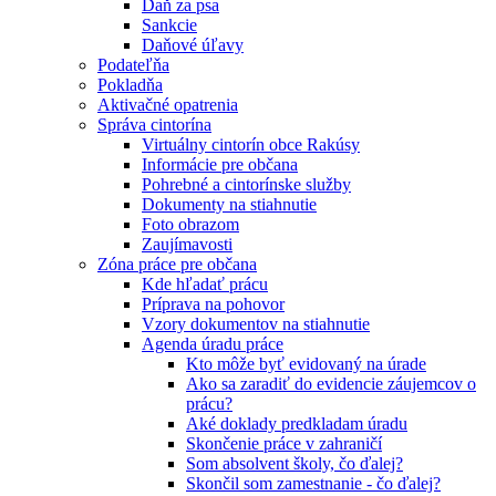
Daň za psa
Sankcie
Daňové úľavy
Podateľňa
Pokladňa
Aktivačné opatrenia
Správa cintorína
Virtuálny cintorín obce Rakúsy
Informácie pre občana
Pohrebné a cintorínske služby
Dokumenty na stiahnutie
Foto obrazom
Zaujímavosti
Zóna práce pre občana
Kde hľadať prácu
Príprava na pohovor
Vzory dokumentov na stiahnutie
Agenda úradu práce
Kto môže byť evidovaný na úrade
Ako sa zaradiť do evidencie záujemcov o
prácu?
Aké doklady predkladam úradu
Skončenie práce v zahraničí
Som absolvent školy, čo ďalej?
Skončil som zamestnanie - čo ďalej?