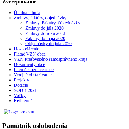
Zverejňovanie
Úradná tabuľa
Zmluvy, faktúry, objednávky
Zmluvy, Faktúry, Objednávky
Zmluvy do júla 2020
Zmluvy do roku 2013
Faktúry do mája 2020
Objednávky do júla 2020
Hospodárenie
Platné VZN obce
VZN Prešovského samosprávneho kraja
Dokumenty obce
Interné smernice obce
Verejné obstarávanie
Projekty
Dotácie
SODB 2021
Voľby
Referendá
Pamätník oslobodenia