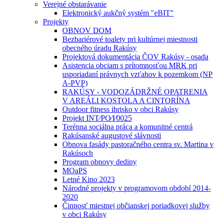
Verejné obstarávanie
Elektronický aukčný systém "eBIT"
Projekty
OBNOV DOM
Bezbariérové toalety pri kultúrnej miestnosti
obecného úradu Rakúsy
Projektová dokumentácia ČOV Rakúsy - osada
Asistencia obciam s prítomnosťou MRK pri
usporiadaní právnych vzťahov k pozemkom (NP
A-PVP)
RAKÚSY - VODOZÁDRŽNÉ OPATRENIA
V AREÁLI KOSTOLA A CINTORÍNA
Outdoor fitness ihrisko v obci Rakúsy
Projekt INT⁄PO⁄I⁄0025
Terénna sociálna práca a komunitné centrá
Rakúsanské augustové slávnosti
Obnova fasády pastoračného centra sv. Martina v
Rakúsoch
Program obnovy dediny
MOaPS
Letné Kino 2023
Národné projekty v programovom období 2014-
2020
Činnosť miestnej občianskej poriadkovej služby
v obci Rakúsy