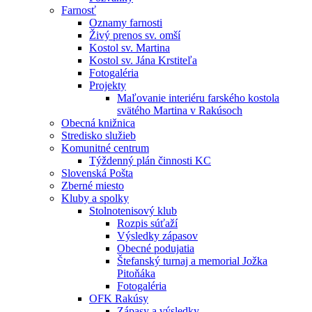
Farnosť
Oznamy farnosti
Živý prenos sv. omší
Kostol sv. Martina
Kostol sv. Jána Krstiteľa
Fotogaléria
Projekty
Maľovanie interiéru farského kostola
svätého Martina v Rakúsoch
Obecná knižnica
Stredisko služieb
Komunitné centrum
Týždenný plán činnosti KC
Slovenská Pošta
Zberné miesto
Kluby a spolky
Stolnotenisový klub
Rozpis súťaží
Výsledky zápasov
Obecné podujatia
Štefanský turnaj a memorial Jožka
Pitoňáka
Fotogaléria
OFK Rakúsy
Zápasy a výsledky