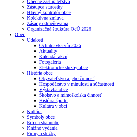
Obecné zastupiteľstvo
Zástupca starostky
Hlavný kontrolór obce
Kolektívna zmluva
Zásady odmeňovania
Organizačná štruktúra OcÚ 2026
Obec
Udalosti
Ochutnávka vín 2026
Aktuality
Kalendár akcií
Fotogaléria
Elektronické služby obce
História obce
Obyvateľstvo a jeho činnosť
Hospodárstvo v minulosti a súčastnosti
Výstavba obce
Školstvo a mimoškolská činnosť
História športu
Kultúra v obci
Kultúra
Symboly obce
Erb na stiahnutie
Knižné vydania
Firmy a služby