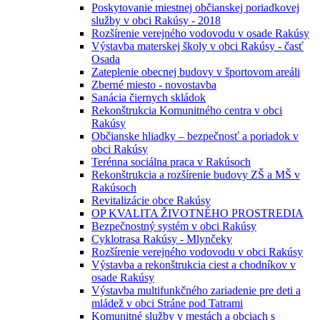
Poskytovanie miestnej občianskej poriadkovej
služby v obci Rakúsy - 2018
Rozšírenie verejného vodovodu v osade Rakúsy
Výstavba materskej školy v obci Rakúsy - časť
Osada
Zateplenie obecnej budovy v športovom areáli
Zberné miesto - novostavba
Sanácia čiernych skládok
Rekonštrukcia Komunitného centra v obci
Rakúsy
Občianske hliadky – bezpečnosť a poriadok v
obci Rakúsy
Terénna sociálna praca v Rakúsoch
Rekonštrukcia a rozšírenie budovy ZŠ a MŠ v
Rakúsoch
Revitalizácie obce Rakúsy
OP KVALITA ŽIVOTNÉHO PROSTREDIA
Bezpečnostný systém v obci Rakúsy
Cyklotrasa Rakúsy - Mlynčeky
Rozšírenie verejného vodovodu v obci Rakúsy
Výstavba a rekonštrukcia ciest a chodníkov v
osade Rakúsy
Výstavba multifunkčného zariadenie pre deti a
mládež v obci Stráne pod Tatrami
Komunitné služby v mestách a obciach s