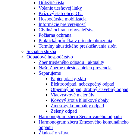
Dôležité čísla
Volanie tiesňovej linky
Krízový štáb obce, OÚ
Hospodárska mobilizácia
Informácie pre verejnosť
Civilná ochrana obyvateľstva
Požiarna ochrana
Praktická príručka v prípade ohrozenia
Termíny akustického preskúšavania sirén
Socialna služba
Odpadové hospodárstvo
Zber triedeného odpadu - aktuality
Naše Zberné miesto - nielen prevencia
Separujeme
Papier, plasty, sklo
Elektroodpad, nebezpečný odpad
Objemný odpad, drobný stavebný odpad
Viacvrstvové materiály
Kovový šrot a hlinikové obaly
Zmesový komunálny odpad
Zelený odpad
Harmonogram zberu Separovaného odpadu
Harmonogram zberu Zmesového komunálneho
odpadu
Žiadosť o zľavu