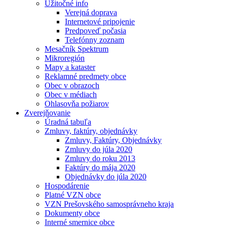
Užitočné info
Verejná doprava
Internetové pripojenie
Predpoveď počasia
Telefónny zoznam
Mesačník Spektrum
Mikroregión
Mapy a kataster
Reklamné predmety obce
Obec v obrazoch
Obec v médiach
Ohlasovňa požiarov
Zverejňovanie
Úradná tabuľa
Zmluvy, faktúry, objednávky
Zmluvy, Faktúry, Objednávky
Zmluvy do júla 2020
Zmluvy do roku 2013
Faktúry do mája 2020
Objednávky do júla 2020
Hospodárenie
Platné VZN obce
VZN Prešovského samosprávneho kraja
Dokumenty obce
Interné smernice obce