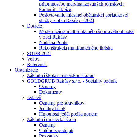
prítomnosťou marginalizovaných rómskych
komunít - II.fáza
Poskytovanie miestnej občianskej poriadkovej
služby v obci Rakúsy - 2021
Dotácie
Modernizácia multifunkčného športového ihriska
v obci Rakúsy
Nadácia Pontis
Rekonštrukcia multifunkčného ihriska
SODB 2021
Voľby
Referendá
Organizácie
Základná škola s materskou školou
GOLDGRUB Rakúsy s.r.o. - Sociálny podnik
Oznamy
Dokumenty
Jedáleň
Oznamy pre stravníkov
Jedálny lístok
Hmotnosti jedál podľa noriem
Základná umelecká škola
Oznamy
Galérie z podujatí
Pozvánky