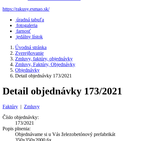
https://rakusy.esmao.sk/
úradná tabuľa
fotogaleria
farnosť
jedálny lístok
Úvodná stránka
Zverejňovanie
Zmluvy, faktúry, objednávky
Zmluvy, Faktúry, Objednávky
Objednávky
Detail objednávky 173/2021
Detail objednávky 173/2021
Faktúry
|
Zmluvy
Číslo objednávky:
173/2021
Popis plnenia:
Objednávame si u Vás železobetónový prefabrikát
350x350x2000 6x