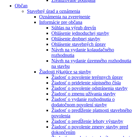
Zrealizované podujatia
Občan
Stavebný úrad a oznámenia
Oznámenia na zverejnenie
Informácie pre občana
Súhlas na výrub drevín
Ohlásenie jednoduchej stavby
Ohlásenie drobnej stavby
Ohlásenie stavebných úprav
Návrh na vydanie kolaudačného
rozhodnutia
Návrh na vydanie územného rozhodnutia
na stavbu
Žiadosti týkajúce sa stavby
Žiadosť o povolenie terénnych úprav
Žiadosť o pridelenie súpisného čísla
Žiadosť o povolenie odstránenia stavby
Žiadosť o zmenu užívania stavby
Žiadosť o vydanie rozhodnutia o
dodatočnom povolení stavby
Žiadosť o predĺženie platnosti stavebného
povolenia
Žiadosť o predĺženie lehoty výstavby
Žiadosť o povolenie zmeny stavby pred
dokončením