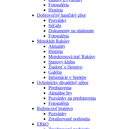
Fotogaléria
História
Dobrovoľný hasičský zbor
Pozvánky
Súťaže
Dokumenty na stiahnutie
Fotogaléria
Motoklub Rakúsy
Aktuality
História
Motokrosová trať Rakúsy
Stanovy klubu
Žiadosť o členstvo
Galéria
Informácie v Spektre
Ochotnícky divadelný súbor
Predstavenia
Aktuálne hry
Pozvánky na predstavenia
Fotogaléria
Ružencové bratstvo
Pozvánky
Zrealizované podujatia
ERkO