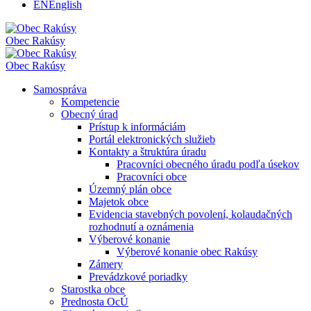
EN
English
Obec
Rakúsy
Obec
Rakúsy
Samospráva
Kompetencie
Obecný úrad
Prístup k informáciám
Portál elektronických služieb
Kontakty a štruktúra úradu
Pracovníci obecného úradu podľa úsekov
Pracovníci obce
Územný plán obce
Majetok obce
Evidencia stavebných povolení, kolaudačných
rozhodnutí a oznámenia
Výberové konanie
Výberové konanie obec Rakúsy
Zámery
Prevádzkové poriadky
Starostka obce
Prednosta OcÚ