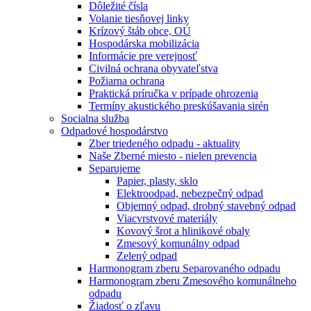
Dôležité čísla
Volanie tiesňovej linky
Krízový štáb obce, OÚ
Hospodárska mobilizácia
Informácie pre verejnosť
Civilná ochrana obyvateľstva
Požiarna ochrana
Praktická príručka v prípade ohrozenia
Termíny akustického preskúšavania sirén
Socialna služba
Odpadové hospodárstvo
Zber triedeného odpadu - aktuality
Naše Zberné miesto - nielen prevencia
Separujeme
Papier, plasty, sklo
Elektroodpad, nebezpečný odpad
Objemný odpad, drobný stavebný odpad
Viacvrstvové materiály
Kovový šrot a hlinikové obaly
Zmesový komunálny odpad
Zelený odpad
Harmonogram zberu Separovaného odpadu
Harmonogram zberu Zmesového komunálneho
odpadu
Žiadosť o zľavu