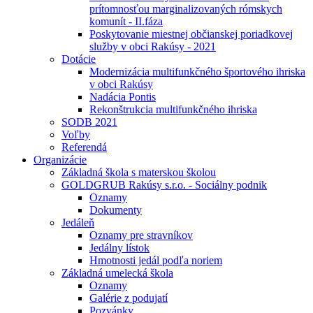
prítomnosťou marginalizovaných rómskych
komunít - II.fáza
Poskytovanie miestnej občianskej poriadkovej
služby v obci Rakúsy - 2021
Dotácie
Modernizácia multifunkčného športového ihriska
v obci Rakúsy
Nadácia Pontis
Rekonštrukcia multifunkčného ihriska
SODB 2021
Voľby
Referendá
Organizácie
Základná škola s materskou školou
GOLDGRUB Rakúsy s.r.o. - Sociálny podnik
Oznamy
Dokumenty
Jedáleň
Oznamy pre stravníkov
Jedálny lístok
Hmotnosti jedál podľa noriem
Základná umelecká škola
Oznamy
Galérie z podujatí
Pozvánky