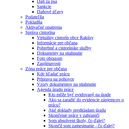
Daň za psa
Sankcie
Daňové úľavy
Podateľňa
Pokladňa
Aktivačné opatrenia
Správa cintorína
Virtuálny cintorín obce Rakúsy
Informácie pre občana
Pohrebné a cintorínske služby
Dokumenty na stiahnutie
Foto obrazom
Zaujímavosti
Zóna práce pre občana
Kde hľadať prácu
Príprava na pohovor
Vzory dokumentov na stiahnutie
Agenda úradu práce
Kto môže byť evidovaný na úrade
Ako sa zaradiť do evidencie záujemcov o
prácu?
Aké doklady predkladam úradu
Skončenie práce v zahraničí
Som absolvent školy, čo ďalej?
Skončil som zamestnanie - čo ďalej?