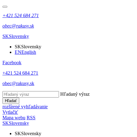
+421 524 684 271
obec@rakusy.sk
SK
Slovensky
SK
Slovensky
EN
English
Facebook
+421 524 684 271
obec@rakusy.sk
Hľadaný výraz
Hľadať
rozšírené vyhľadávanie
Vytlačiť
Mapa webu
RSS
SK
Slovensky
SK
Slovensky