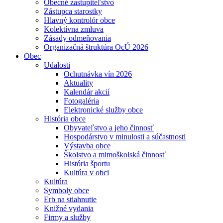
Obecné zastupiteľstvo
Zástupca starostky
Hlavný kontrolór obce
Kolektívna zmluva
Zásady odmeňovania
Organizačná štruktúra OcÚ 2026
Obec
Udalosti
Ochutnávka vín 2026
Aktuality
Kalendár akcií
Fotogaléria
Elektronické služby obce
História obce
Obyvateľstvo a jeho činnosť
Hospodárstvo v minulosti a súčastnosti
Výstavba obce
Školstvo a mimoškolská činnosť
História športu
Kultúra v obci
Kultúra
Symboly obce
Erb na stiahnutie
Knižné vydania
Firmy a služby