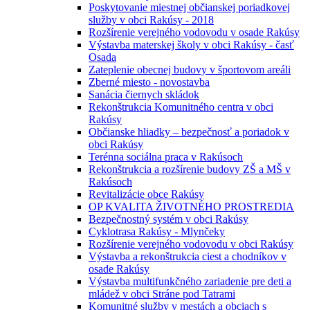
Poskytovanie miestnej občianskej poriadkovej
služby v obci Rakúsy - 2018
Rozšírenie verejného vodovodu v osade Rakúsy
Výstavba materskej školy v obci Rakúsy - časť
Osada
Zateplenie obecnej budovy v športovom areáli
Zberné miesto - novostavba
Sanácia čiernych skládok
Rekonštrukcia Komunitného centra v obci
Rakúsy
Občianske hliadky – bezpečnosť a poriadok v
obci Rakúsy
Terénna sociálna praca v Rakúsoch
Rekonštrukcia a rozšírenie budovy ZŠ a MŠ v
Rakúsoch
Revitalizácie obce Rakúsy
OP KVALITA ŽIVOTNÉHO PROSTREDIA
Bezpečnostný systém v obci Rakúsy
Cyklotrasa Rakúsy - Mlynčeky
Rozšírenie verejného vodovodu v obci Rakúsy
Výstavba a rekonštrukcia ciest a chodníkov v
osade Rakúsy
Výstavba multifunkčného zariadenie pre deti a
mládež v obci Stráne pod Tatrami
Komunitné služby v mestách a obciach s