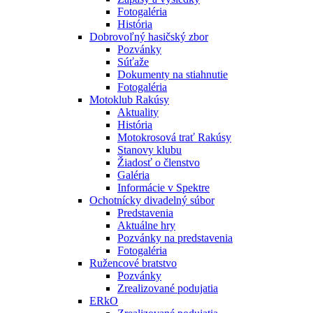
Fotogaléria
História
Dobrovoľný hasičský zbor
Pozvánky
Súťaže
Dokumenty na stiahnutie
Fotogaléria
Motoklub Rakúsy
Aktuality
História
Motokrosová trať Rakúsy
Stanovy klubu
Žiadosť o členstvo
Galéria
Informácie v Spektre
Ochotnícky divadelný súbor
Predstavenia
Aktuálne hry
Pozvánky na predstavenia
Fotogaléria
Ružencové bratstvo
Pozvánky
Zrealizované podujatia
ERkO