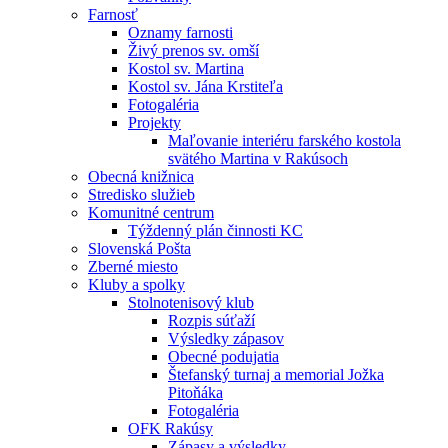
Farnosť
Oznamy farnosti
Živý prenos sv. omší
Kostol sv. Martina
Kostol sv. Jána Krstiteľa
Fotogaléria
Projekty
Maľovanie interiéru farského kostola
svätého Martina v Rakúsoch
Obecná knižnica
Stredisko služieb
Komunitné centrum
Týždenný plán činnosti KC
Slovenská Pošta
Zberné miesto
Kluby a spolky
Stolnotenisový klub
Rozpis súťaží
Výsledky zápasov
Obecné podujatia
Štefanský turnaj a memorial Jožka
Pitoňáka
Fotogaléria
OFK Rakúsy
Zápasy a výsledky