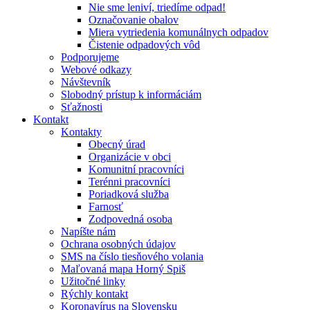
Nie sme leniví, triedíme odpad!
Označovanie obalov
Miera vytriedenia komunálnych odpadov
Čistenie odpadových vôd
Podporujeme
Webové odkazy
Návštevník
Slobodný prístup k informáciám
Sťažnosti
Kontakt
Kontakty
Obecný úrad
Organizácie v obci
Komunitní pracovníci
Terénni pracovníci
Poriadková služba
Farnosť
Zodpovedná osoba
Napíšte nám
Ochrana osobných údajov
SMS na číslo tiesňového volania
Maľovaná mapa Horný Spiš
Užitočné linky
Rýchly kontakt
Koronavírus na Slovensku