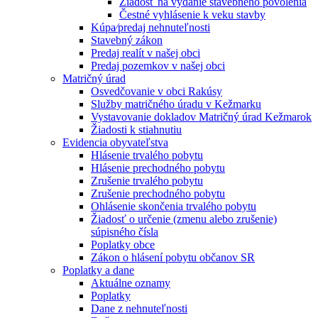
Žiadosť na vydanie stavebného povolenia
Čestné vyhlásenie k veku stavby
Kúpa⁄predaj nehnuteľnosti
Stavebný zákon
Predaj realít v našej obci
Predaj pozemkov v našej obci
Matričný úrad
Osvedčovanie v obci Rakúsy
Služby matričného úradu v Kežmarku
Vystavovanie dokladov Matričný úrad Kežmarok
Žiadosti k stiahnutiu
Evidencia obyvateľstva
Hlásenie trvalého pobytu
Hlásenie prechodného pobytu
Zrušenie trvalého pobytu
Zrušenie prechodného pobytu
Ohlásenie skončenia trvalého pobytu
Žiadosť o určenie (zmenu alebo zrušenie)
súpisného čísla
Poplatky obce
Zákon o hlásení pobytu občanov SR
Poplatky a dane
Aktuálne oznamy
Poplatky
Dane z nehnuteľnosti