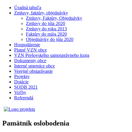
Úradná tabuľa
Zmluvy, faktúry, objednávky
Zmluvy, Faktúry, Objednávky
Zmluvy do júla 2020
Zmluvy do roku 2013
Faktúry do mája 2020
Objednávky do júla 2020
Hospodárenie
Platné VZN obce
VZN Prešovského samosprávneho kraja
Dokumenty obce
Interné smernice obce
Verejné obstarávanie
Projekty
Dotácie
SODB 2021
Voľby
Referendá
Pamätník oslobodenia