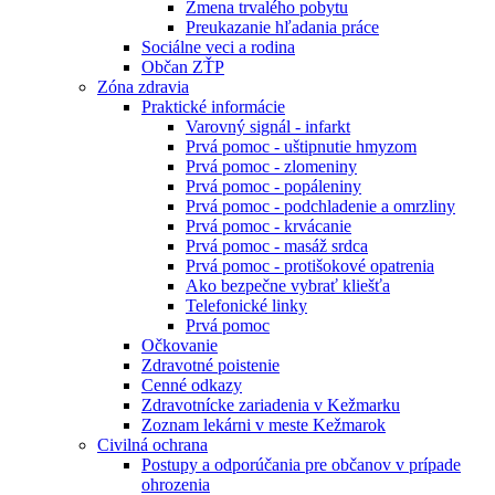
Zmena trvalého pobytu
Preukazanie hľadania práce
Sociálne veci a rodina
Občan ZŤP
Zóna zdravia
Praktické informácie
Varovný signál - infarkt
Prvá pomoc - uštipnutie hmyzom
Prvá pomoc - zlomeniny
Prvá pomoc - popáleniny
Prvá pomoc - podchladenie a omrzliny
Prvá pomoc - krvácanie
Prvá pomoc - masáž srdca
Prvá pomoc - protišokové opatrenia
Ako bezpečne vybrať kliešťa
Telefonické linky
Prvá pomoc
Očkovanie
Zdravotné poistenie
Cenné odkazy
Zdravotnícke zariadenia v Kežmarku
Zoznam lekárni v meste Kežmarok
Civilná ochrana
Postupy a odporúčania pre občanov v prípade
ohrozenia