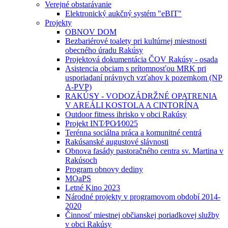
Verejné obstarávanie
Elektronický aukčný systém "eBIT"
Projekty
OBNOV DOM
Bezbariérové toalety pri kultúrnej miestnosti
obecného úradu Rakúsy
Projektová dokumentácia ČOV Rakúsy - osada
Asistencia obciam s prítomnosťou MRK pri
usporiadaní právnych vzťahov k pozemkom (NP
A-PVP)
RAKÚSY - VODOZÁDRŽNÉ OPATRENIA
V AREÁLI KOSTOLA A CINTORÍNA
Outdoor fitness ihrisko v obci Rakúsy
Projekt INT⁄PO⁄I⁄0025
Terénna sociálna práca a komunitné centrá
Rakúsanské augustové slávnosti
Obnova fasády pastoračného centra sv. Martina v
Rakúsoch
Program obnovy dediny
MOaPS
Letné Kino 2023
Národné projekty v programovom období 2014-
2020
Činnosť miestnej občianskej poriadkovej služby
v obci Rakúsy