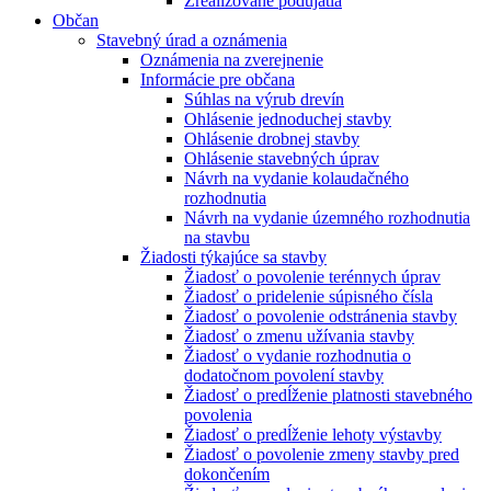
Zrealizované podujatia
Občan
Stavebný úrad a oznámenia
Oznámenia na zverejnenie
Informácie pre občana
Súhlas na výrub drevín
Ohlásenie jednoduchej stavby
Ohlásenie drobnej stavby
Ohlásenie stavebných úprav
Návrh na vydanie kolaudačného
rozhodnutia
Návrh na vydanie územného rozhodnutia
na stavbu
Žiadosti týkajúce sa stavby
Žiadosť o povolenie terénnych úprav
Žiadosť o pridelenie súpisného čísla
Žiadosť o povolenie odstránenia stavby
Žiadosť o zmenu užívania stavby
Žiadosť o vydanie rozhodnutia o
dodatočnom povolení stavby
Žiadosť o predĺženie platnosti stavebného
povolenia
Žiadosť o predĺženie lehoty výstavby
Žiadosť o povolenie zmeny stavby pred
dokončením