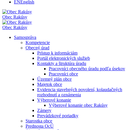
EN
English
Obec
Rakúsy
Obec
Rakúsy
Samospráva
Kompetencie
Obecný úrad
Prístup k informáciám
Portál elektronických služieb
Kontakty a štruktúra úradu
Pracovníci obecného úradu podľa úsekov
Pracovníci obce
Územný plán obce
Majetok obce
Evidencia stavebných povolení, kolaudačných
rozhodnutí a oznámenia
Výberové konanie
Výberové konanie obec Rakúsy
Zámery
Prevádzkové poriadky
Starostka obce
Prednosta OcÚ