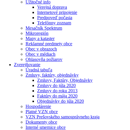
Užitočné info
Verejná doprava
Internetové pripojenie
Predpoveď počasia
Telefónny zoznam
Mesačník Spektrum
Mikroregión
Mapy a kataster
Reklamné predmety obce
Obec v obrazoch
Obec v médiach
Ohlasovňa požiarov
Zverejňovanie
Úradná tabuľa
Zmluvy, faktúry, objednávky
Zmluvy, Faktúry, Objednávky
Zmluvy do júla 2020
Zmluvy do roku 2013
Faktúry do mája 2020
Objednávky do júla 2020
Hospodárenie
Platné VZN obce
VZN Prešovského samosprávneho kraja
Dokumenty obce
Interné smernice obce