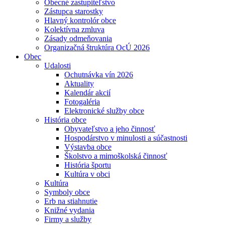
Obecné zastupiteľstvo
Zástupca starostky
Hlavný kontrolór obce
Kolektívna zmluva
Zásady odmeňovania
Organizačná štruktúra OcÚ 2026
Obec
Udalosti
Ochutnávka vín 2026
Aktuality
Kalendár akcií
Fotogaléria
Elektronické služby obce
História obce
Obyvateľstvo a jeho činnosť
Hospodárstvo v minulosti a súčastnosti
Výstavba obce
Školstvo a mimoškolská činnosť
História športu
Kultúra v obci
Kultúra
Symboly obce
Erb na stiahnutie
Knižné vydania
Firmy a služby