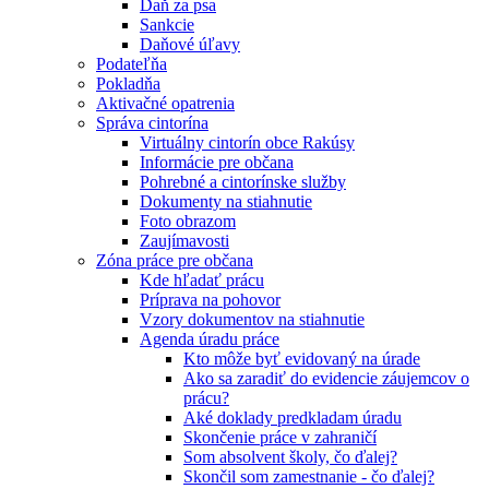
Daň za psa
Sankcie
Daňové úľavy
Podateľňa
Pokladňa
Aktivačné opatrenia
Správa cintorína
Virtuálny cintorín obce Rakúsy
Informácie pre občana
Pohrebné a cintorínske služby
Dokumenty na stiahnutie
Foto obrazom
Zaujímavosti
Zóna práce pre občana
Kde hľadať prácu
Príprava na pohovor
Vzory dokumentov na stiahnutie
Agenda úradu práce
Kto môže byť evidovaný na úrade
Ako sa zaradiť do evidencie záujemcov o
prácu?
Aké doklady predkladam úradu
Skončenie práce v zahraničí
Som absolvent školy, čo ďalej?
Skončil som zamestnanie - čo ďalej?