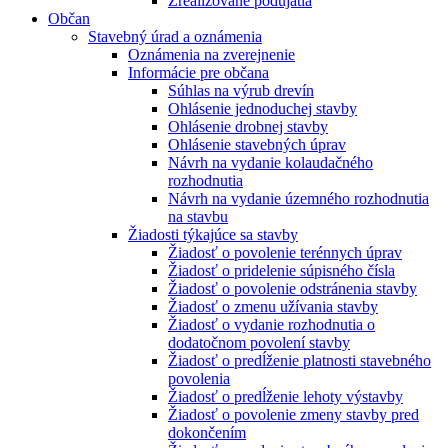
Zrealizované podujatia
Občan
Stavebný úrad a oznámenia
Oznámenia na zverejnenie
Informácie pre občana
Súhlas na výrub drevín
Ohlásenie jednoduchej stavby
Ohlásenie drobnej stavby
Ohlásenie stavebných úprav
Návrh na vydanie kolaudačného
rozhodnutia
Návrh na vydanie územného rozhodnutia
na stavbu
Žiadosti týkajúce sa stavby
Žiadosť o povolenie terénnych úprav
Žiadosť o pridelenie súpisného čísla
Žiadosť o povolenie odstránenia stavby
Žiadosť o zmenu užívania stavby
Žiadosť o vydanie rozhodnutia o
dodatočnom povolení stavby
Žiadosť o predĺženie platnosti stavebného
povolenia
Žiadosť o predĺženie lehoty výstavby
Žiadosť o povolenie zmeny stavby pred
dokončením