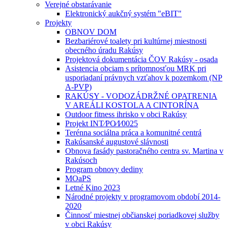
Verejné obstarávanie
Elektronický aukčný systém "eBIT"
Projekty
OBNOV DOM
Bezbariérové toalety pri kultúrnej miestnosti
obecného úradu Rakúsy
Projektová dokumentácia ČOV Rakúsy - osada
Asistencia obciam s prítomnosťou MRK pri
usporiadaní právnych vzťahov k pozemkom (NP
A-PVP)
RAKÚSY - VODOZÁDRŽNÉ OPATRENIA
V AREÁLI KOSTOLA A CINTORÍNA
Outdoor fitness ihrisko v obci Rakúsy
Projekt INT⁄PO⁄I⁄0025
Terénna sociálna práca a komunitné centrá
Rakúsanské augustové slávnosti
Obnova fasády pastoračného centra sv. Martina v
Rakúsoch
Program obnovy dediny
MOaPS
Letné Kino 2023
Národné projekty v programovom období 2014-
2020
Činnosť miestnej občianskej poriadkovej služby
v obci Rakúsy