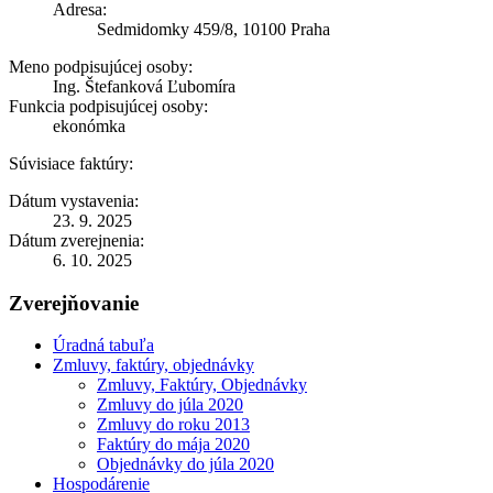
Adresa:
Sedmidomky 459/8, 10100 Praha
Meno podpisujúcej osoby:
Ing. Štefanková Ľubomíra
Funkcia podpisujúcej osoby:
ekonómka
Súvisiace faktúry:
Dátum vystavenia:
23. 9. 2025
Dátum zverejnenia:
6. 10. 2025
Zverejňovanie
Úradná tabuľa
Zmluvy, faktúry, objednávky
Zmluvy, Faktúry, Objednávky
Zmluvy do júla 2020
Zmluvy do roku 2013
Faktúry do mája 2020
Objednávky do júla 2020
Hospodárenie