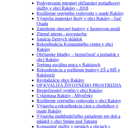
Poskytovanie miestnej občianskej poriadkovej
služby v obci Rakúsy - 2018
Rozšírenie verejného vodovodu v osade Rakúsy
Výstavba materskej školy v obci Rakúsy - časť
Osada
Zateplenie obecnej budovy v športovom areáli
Zberné miesto - novostavba
Sanácia čiernych skládok
Rekonštrukcia Komunitného centra v obci
Rakúsy
Občianske hliadky – bezpečnosť a poriadok v
obci Rakúsy
Terénna sociálna praca v Rakúsoch
Rekonštrukcia a rozšírenie budovy ZŠ a MŠ v
Rakúsoch
Revitalizácie obce Rakúsy
OP KVALITA ŽIVOTNÉHO PROSTREDIA
Bezpečnostný systém v obci Rakúsy
Cyklotrasa Rakúsy - Mlynčeky
Rozšírenie verejného vodovodu v obci Rakúsy
Výstavba a rekonštrukcia ciest a chodníkov v
osade Rakúsy
Výstavba multifunkčného zariadenie pre deti a
mládež v obci Stráne pod Tatrami
Komunitné služby v mestách a obciach s