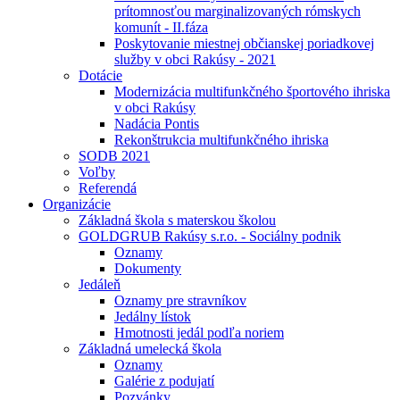
prítomnosťou marginalizovaných rómskych
komunít - II.fáza
Poskytovanie miestnej občianskej poriadkovej
služby v obci Rakúsy - 2021
Dotácie
Modernizácia multifunkčného športového ihriska
v obci Rakúsy
Nadácia Pontis
Rekonštrukcia multifunkčného ihriska
SODB 2021
Voľby
Referendá
Organizácie
Základná škola s materskou školou
GOLDGRUB Rakúsy s.r.o. - Sociálny podnik
Oznamy
Dokumenty
Jedáleň
Oznamy pre stravníkov
Jedálny lístok
Hmotnosti jedál podľa noriem
Základná umelecká škola
Oznamy
Galérie z podujatí
Pozvánky