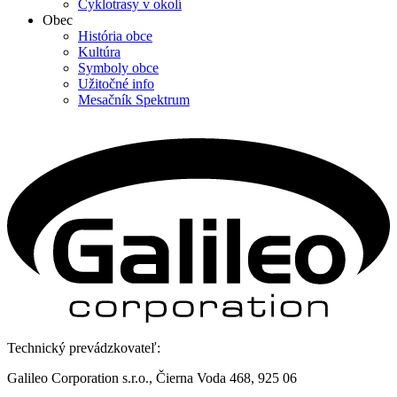
Cyklotrasy v okolí
Obec
História obce
Kultúra
Symboly obce
Užitočné info
Mesačník Spektrum
Technický prevádzkovateľ:
Galileo Corporation s.r.o., Čierna Voda 468, 925 06