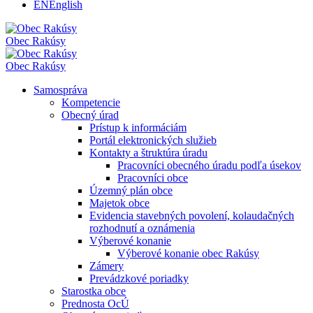
EN
English
Obec
Rakúsy
Obec
Rakúsy
Samospráva
Kompetencie
Obecný úrad
Prístup k informáciám
Portál elektronických služieb
Kontakty a štruktúra úradu
Pracovníci obecného úradu podľa úsekov
Pracovníci obce
Územný plán obce
Majetok obce
Evidencia stavebných povolení, kolaudačných
rozhodnutí a oznámenia
Výberové konanie
Výberové konanie obec Rakúsy
Zámery
Prevádzkové poriadky
Starostka obce
Prednosta OcÚ