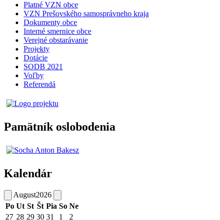
Platné VZN obce
VZN Prešovského samosprávneho kraja
Dokumenty obce
Interné smernice obce
Verejné obstarávanie
Projekty
Dotácie
SODB 2021
Voľby
Referendá
Pamätník oslobodenia
Kalendár
August
2026
Po
Ut
St
Št
Pia
So
Ne
27
28
29
30
31
1
2