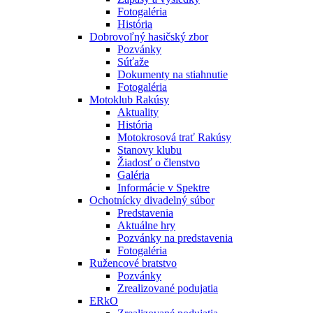
Fotogaléria
História
Dobrovoľný hasičský zbor
Pozvánky
Súťaže
Dokumenty na stiahnutie
Fotogaléria
Motoklub Rakúsy
Aktuality
História
Motokrosová trať Rakúsy
Stanovy klubu
Žiadosť o členstvo
Galéria
Informácie v Spektre
Ochotnícky divadelný súbor
Predstavenia
Aktuálne hry
Pozvánky na predstavenia
Fotogaléria
Ružencové bratstvo
Pozvánky
Zrealizované podujatia
ERkO