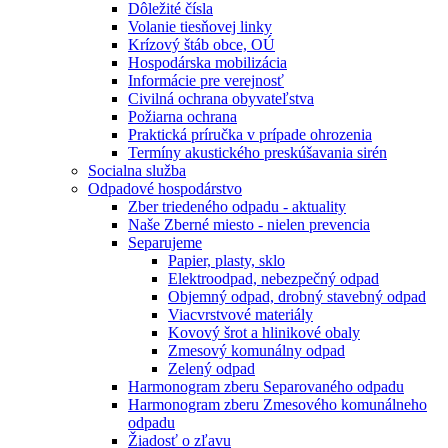
Dôležité čísla
Volanie tiesňovej linky
Krízový štáb obce, OÚ
Hospodárska mobilizácia
Informácie pre verejnosť
Civilná ochrana obyvateľstva
Požiarna ochrana
Praktická príručka v prípade ohrozenia
Termíny akustického preskúšavania sirén
Socialna služba
Odpadové hospodárstvo
Zber triedeného odpadu - aktuality
Naše Zberné miesto - nielen prevencia
Separujeme
Papier, plasty, sklo
Elektroodpad, nebezpečný odpad
Objemný odpad, drobný stavebný odpad
Viacvrstvové materiály
Kovový šrot a hlinikové obaly
Zmesový komunálny odpad
Zelený odpad
Harmonogram zberu Separovaného odpadu
Harmonogram zberu Zmesového komunálneho
odpadu
Žiadosť o zľavu