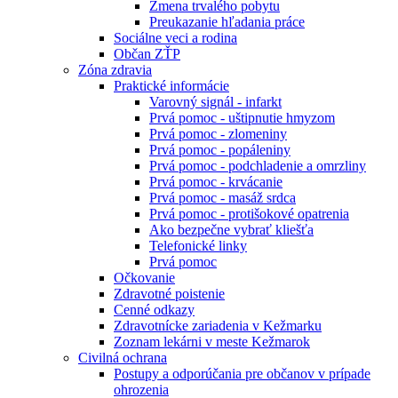
Zmena trvalého pobytu
Preukazanie hľadania práce
Sociálne veci a rodina
Občan ZŤP
Zóna zdravia
Praktické informácie
Varovný signál - infarkt
Prvá pomoc - uštipnutie hmyzom
Prvá pomoc - zlomeniny
Prvá pomoc - popáleniny
Prvá pomoc - podchladenie a omrzliny
Prvá pomoc - krvácanie
Prvá pomoc - masáž srdca
Prvá pomoc - protišokové opatrenia
Ako bezpečne vybrať kliešťa
Telefonické linky
Prvá pomoc
Očkovanie
Zdravotné poistenie
Cenné odkazy
Zdravotnícke zariadenia v Kežmarku
Zoznam lekárni v meste Kežmarok
Civilná ochrana
Postupy a odporúčania pre občanov v prípade
ohrozenia