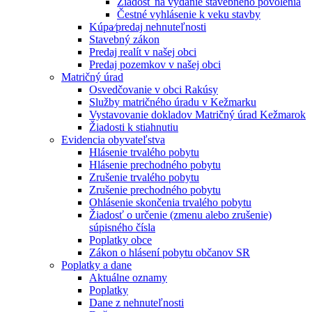
Žiadosť na vydanie stavebného povolenia
Čestné vyhlásenie k veku stavby
Kúpa⁄predaj nehnuteľnosti
Stavebný zákon
Predaj realít v našej obci
Predaj pozemkov v našej obci
Matričný úrad
Osvedčovanie v obci Rakúsy
Služby matričného úradu v Kežmarku
Vystavovanie dokladov Matričný úrad Kežmarok
Žiadosti k stiahnutiu
Evidencia obyvateľstva
Hlásenie trvalého pobytu
Hlásenie prechodného pobytu
Zrušenie trvalého pobytu
Zrušenie prechodného pobytu
Ohlásenie skončenia trvalého pobytu
Žiadosť o určenie (zmenu alebo zrušenie)
súpisného čísla
Poplatky obce
Zákon o hlásení pobytu občanov SR
Poplatky a dane
Aktuálne oznamy
Poplatky
Dane z nehnuteľnosti