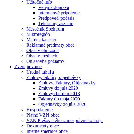
Užitočné info
Verejná doprava
Internetové pripojenie
Predpoveď počasia
Telefónny zoznam
Mesačník Spektrum
Mikroregión
Mapy a kataster
Reklamné predmety obce
Obec v obrazoch
Obec v médiach
Ohlasovňa požiarov
Zverejňovanie
Úradná tabuľa
Zmluvy, faktúry, objednávky
Zmluvy, Faktúry, Objednávky
Zmluvy do júla 2020
Zmluvy do roku 2013
Faktúry do mája 2020
Objednávky do júla 2020
Hospodárenie
Platné VZN obce
VZN Prešovského samosprávneho kraja
Dokumenty obce
Interné smernice obce