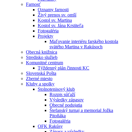
Farnosť
Oznamy farnosti
Živý prenos sv. omší
Kostol sv. Martina
Kostol sv. Jána Krstiteľa
Fotogaléria
Projekty
Maľovanie interiéru farského kostola
svätého Martina v Rakúsoch
Obecná knižnica
Stredisko služieb
Komunitné centrum
Týždenný plán činnosti KC
Slovenská Pošta
Zberné miesto
Kluby a spolky
Stolnotenisový klub
Rozpis súťaží
Výsledky zápasov
Obecné podujatia
Štefanský turnaj a memorial Jožka
Pitoňáka
Fotogaléria
OFK Rakúsy
Zápasy a výsledky