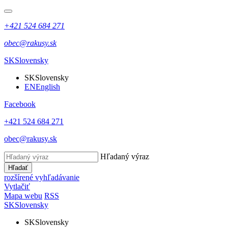
+421 524 684 271
obec@rakusy.sk
SK
Slovensky
SK
Slovensky
EN
English
Facebook
+421 524 684 271
obec@rakusy.sk
Hľadaný výraz
Hľadať
rozšírené vyhľadávanie
Vytlačiť
Mapa webu
RSS
SK
Slovensky
SK
Slovensky