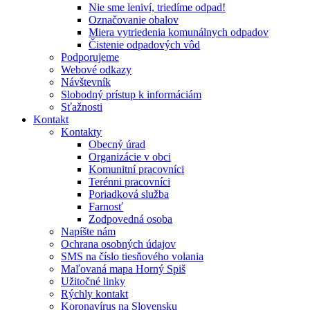
Nie sme leniví, triedíme odpad!
Označovanie obalov
Miera vytriedenia komunálnych odpadov
Čistenie odpadových vôd
Podporujeme
Webové odkazy
Návštevník
Slobodný prístup k informáciám
Sťažnosti
Kontakt
Kontakty
Obecný úrad
Organizácie v obci
Komunitní pracovníci
Terénni pracovníci
Poriadková služba
Farnosť
Zodpovedná osoba
Napíšte nám
Ochrana osobných údajov
SMS na číslo tiesňového volania
Maľovaná mapa Horný Spiš
Užitočné linky
Rýchly kontakt
Koronavírus na Slovensku