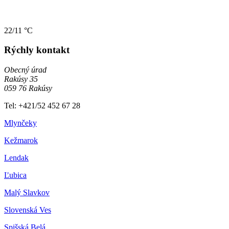
22/11 °C
Rýchly kontakt
Obecný úrad
Rakúsy 35
059 76 Rakúsy
Tel: +421/52 452 67 28
Mlynčeky
Kežmarok
Lendak
Ľubica
Malý Slavkov
Slovenská Ves
Spišská Belá