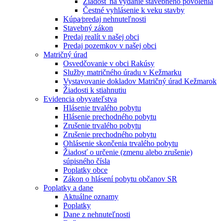
Žiadosť na vydanie stavebného povolenia
Čestné vyhlásenie k veku stavby
Kúpa⁄predaj nehnuteľnosti
Stavebný zákon
Predaj realít v našej obci
Predaj pozemkov v našej obci
Matričný úrad
Osvedčovanie v obci Rakúsy
Služby matričného úradu v Kežmarku
Vystavovanie dokladov Matričný úrad Kežmarok
Žiadosti k stiahnutiu
Evidencia obyvateľstva
Hlásenie trvalého pobytu
Hlásenie prechodného pobytu
Zrušenie trvalého pobytu
Zrušenie prechodného pobytu
Ohlásenie skončenia trvalého pobytu
Žiadosť o určenie (zmenu alebo zrušenie)
súpisného čísla
Poplatky obce
Zákon o hlásení pobytu občanov SR
Poplatky a dane
Aktuálne oznamy
Poplatky
Dane z nehnuteľnosti