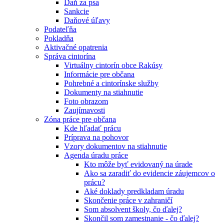
Daň za psa
Sankcie
Daňové úľavy
Podateľňa
Pokladňa
Aktivačné opatrenia
Správa cintorína
Virtuálny cintorín obce Rakúsy
Informácie pre občana
Pohrebné a cintorínske služby
Dokumenty na stiahnutie
Foto obrazom
Zaujímavosti
Zóna práce pre občana
Kde hľadať prácu
Príprava na pohovor
Vzory dokumentov na stiahnutie
Agenda úradu práce
Kto môže byť evidovaný na úrade
Ako sa zaradiť do evidencie záujemcov o
prácu?
Aké doklady predkladam úradu
Skončenie práce v zahraničí
Som absolvent školy, čo ďalej?
Skončil som zamestnanie - čo ďalej?