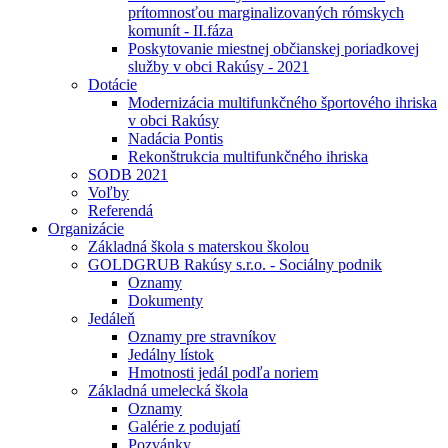
prítomnosťou marginalizovaných rómskych
komunít - II.fáza
Poskytovanie miestnej občianskej poriadkovej
služby v obci Rakúsy - 2021
Dotácie
Modernizácia multifunkčného športového ihriska
v obci Rakúsy
Nadácia Pontis
Rekonštrukcia multifunkčného ihriska
SODB 2021
Voľby
Referendá
Organizácie
Základná škola s materskou školou
GOLDGRUB Rakúsy s.r.o. - Sociálny podnik
Oznamy
Dokumenty
Jedáleň
Oznamy pre stravníkov
Jedálny lístok
Hmotnosti jedál podľa noriem
Základná umelecká škola
Oznamy
Galérie z podujatí
Pozvánky