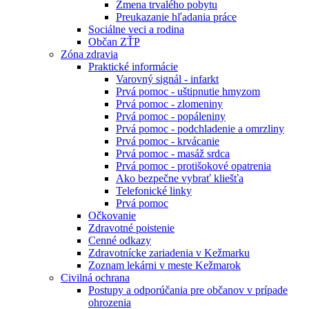
Zmena trvalého pobytu
Preukazanie hľadania práce
Sociálne veci a rodina
Občan ZŤP
Zóna zdravia
Praktické informácie
Varovný signál - infarkt
Prvá pomoc - uštipnutie hmyzom
Prvá pomoc - zlomeniny
Prvá pomoc - popáleniny
Prvá pomoc - podchladenie a omrzliny
Prvá pomoc - krvácanie
Prvá pomoc - masáž srdca
Prvá pomoc - protišokové opatrenia
Ako bezpečne vybrať kliešťa
Telefonické linky
Prvá pomoc
Očkovanie
Zdravotné poistenie
Cenné odkazy
Zdravotnícke zariadenia v Kežmarku
Zoznam lekárni v meste Kežmarok
Civilná ochrana
Postupy a odporúčania pre občanov v prípade
ohrozenia