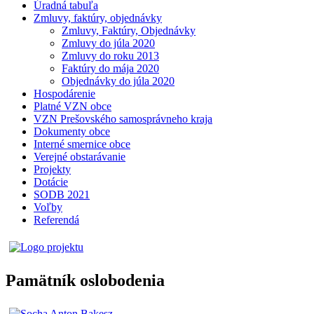
Úradná tabuľa
Zmluvy, faktúry, objednávky
Zmluvy, Faktúry, Objednávky
Zmluvy do júla 2020
Zmluvy do roku 2013
Faktúry do mája 2020
Objednávky do júla 2020
Hospodárenie
Platné VZN obce
VZN Prešovského samosprávneho kraja
Dokumenty obce
Interné smernice obce
Verejné obstarávanie
Projekty
Dotácie
SODB 2021
Voľby
Referendá
Pamätník oslobodenia