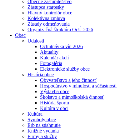
Obecné zastupiteľstvo
Zástupca starostky
Hlavný kontrolór obce
Kolektívna zmluva
Zásady odmeňovania
Organizačná štruktúra OcÚ 2026
Obec
Udalosti
Ochutnávka vín 2026
Aktuality
Kalendár akcií
Fotogaléria
Elektronické služby obce
História obce
Obyvateľstvo a jeho činnosť
Hospodárstvo v minulosti a súčastnosti
Výstavba obce
Školstvo a mimoškolská činnosť
História športu
Kultúra v obci
Kultúra
Symboly obce
Erb na stiahnutie
Knižné vydania
Firmy a služby