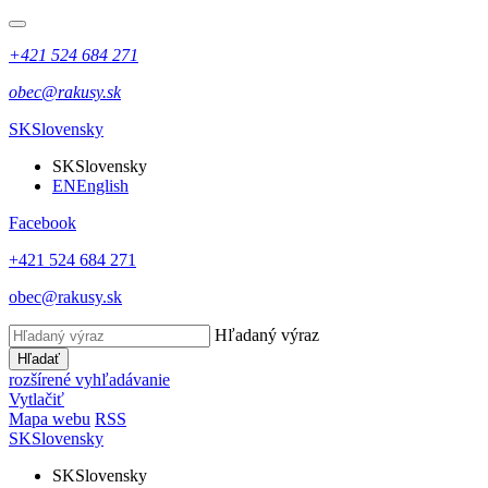
+421 524 684 271
obec@rakusy.sk
SK
Slovensky
SK
Slovensky
EN
English
Facebook
+421 524 684 271
obec@rakusy.sk
Hľadaný výraz
Hľadať
rozšírené vyhľadávanie
Vytlačiť
Mapa webu
RSS
SK
Slovensky
SK
Slovensky