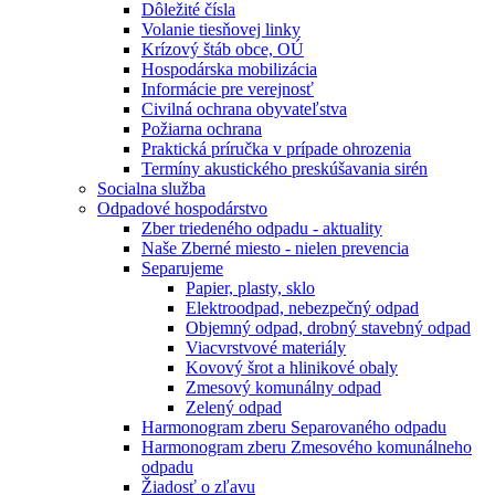
Dôležité čísla
Volanie tiesňovej linky
Krízový štáb obce, OÚ
Hospodárska mobilizácia
Informácie pre verejnosť
Civilná ochrana obyvateľstva
Požiarna ochrana
Praktická príručka v prípade ohrozenia
Termíny akustického preskúšavania sirén
Socialna služba
Odpadové hospodárstvo
Zber triedeného odpadu - aktuality
Naše Zberné miesto - nielen prevencia
Separujeme
Papier, plasty, sklo
Elektroodpad, nebezpečný odpad
Objemný odpad, drobný stavebný odpad
Viacvrstvové materiály
Kovový šrot a hlinikové obaly
Zmesový komunálny odpad
Zelený odpad
Harmonogram zberu Separovaného odpadu
Harmonogram zberu Zmesového komunálneho
odpadu
Žiadosť o zľavu