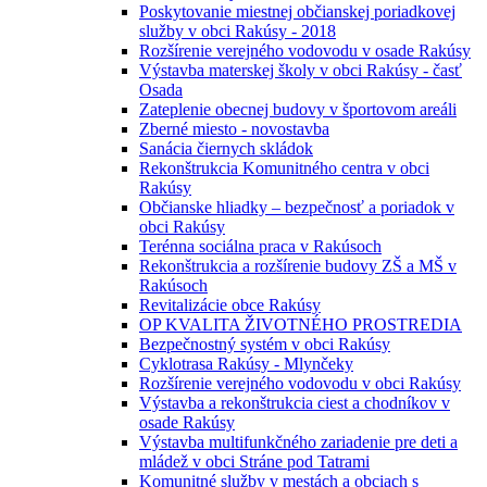
Poskytovanie miestnej občianskej poriadkovej
služby v obci Rakúsy - 2018
Rozšírenie verejného vodovodu v osade Rakúsy
Výstavba materskej školy v obci Rakúsy - časť
Osada
Zateplenie obecnej budovy v športovom areáli
Zberné miesto - novostavba
Sanácia čiernych skládok
Rekonštrukcia Komunitného centra v obci
Rakúsy
Občianske hliadky – bezpečnosť a poriadok v
obci Rakúsy
Terénna sociálna praca v Rakúsoch
Rekonštrukcia a rozšírenie budovy ZŠ a MŠ v
Rakúsoch
Revitalizácie obce Rakúsy
OP KVALITA ŽIVOTNÉHO PROSTREDIA
Bezpečnostný systém v obci Rakúsy
Cyklotrasa Rakúsy - Mlynčeky
Rozšírenie verejného vodovodu v obci Rakúsy
Výstavba a rekonštrukcia ciest a chodníkov v
osade Rakúsy
Výstavba multifunkčného zariadenie pre deti a
mládež v obci Stráne pod Tatrami
Komunitné služby v mestách a obciach s