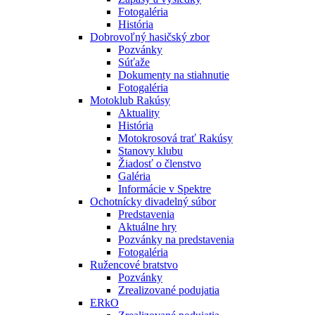
Fotogaléria
História
Dobrovoľný hasičský zbor
Pozvánky
Súťaže
Dokumenty na stiahnutie
Fotogaléria
Motoklub Rakúsy
Aktuality
História
Motokrosová trať Rakúsy
Stanovy klubu
Žiadosť o členstvo
Galéria
Informácie v Spektre
Ochotnícky divadelný súbor
Predstavenia
Aktuálne hry
Pozvánky na predstavenia
Fotogaléria
Ružencové bratstvo
Pozvánky
Zrealizované podujatia
ERkO