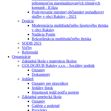
prítomnosťou marginalizovaných rómskych
komunít - II.fáza
Poskytovanie miestnej občianskej poriadkovej
služby v obci Rakúsy - 2021
Dotácie
Modernizácia multifunkčného športového ihriska
v obci Rakúsy
Nadácia Pontis
Rekonštrukcia multifunkčného ihriska
SODB 2021
Voľby
Referendá
Organizácie
Základná škola s materskou školou
GOLDGRUB Rakúsy s.r.o. - Sociálny podnik
Oznamy
Dokumenty
Jedáleň
Oznamy pre stravníkov
Jedálny lístok
Hmotnosti jedál podľa noriem
Základná umelecká škola
Oznamy
Galérie z podujatí
Pozvánky