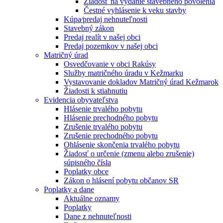
Žiadosť na vydanie stavebného povolenia
Čestné vyhlásenie k veku stavby
Kúpa⁄predaj nehnuteľnosti
Stavebný zákon
Predaj realít v našej obci
Predaj pozemkov v našej obci
Matričný úrad
Osvedčovanie v obci Rakúsy
Služby matričného úradu v Kežmarku
Vystavovanie dokladov Matričný úrad Kežmarok
Žiadosti k stiahnutiu
Evidencia obyvateľstva
Hlásenie trvalého pobytu
Hlásenie prechodného pobytu
Zrušenie trvalého pobytu
Zrušenie prechodného pobytu
Ohlásenie skončenia trvalého pobytu
Žiadosť o určenie (zmenu alebo zrušenie)
súpisného čísla
Poplatky obce
Zákon o hlásení pobytu občanov SR
Poplatky a dane
Aktuálne oznamy
Poplatky
Dane z nehnuteľnosti