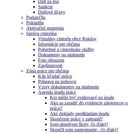
Daň za psa
Sankcie
Daňové úľavy
Podateľňa
Pokladňa
Aktivačné opatrenia
Správa cintorína
Virtuálny cintorín obce Rakúsy
Informácie pre občana
Pohrebné a cintorínske služby
Dokumenty na stiahnutie
Foto obrazom
Zaujímavosti
Zóna práce pre občana
Kde hľadať prácu
Príprava na pohovor
Vzory dokumentov na stiahnutie
Agenda úradu práce
Kto môže byť evidovaný na úrade
Ako sa zaradiť do evidencie záujemcov o
prácu?
Aké doklady predkladam úradu
Skončenie práce v zahraničí
Som absolvent školy, čo ďalej?
Skončil som zamestnanie - čo ďalej?