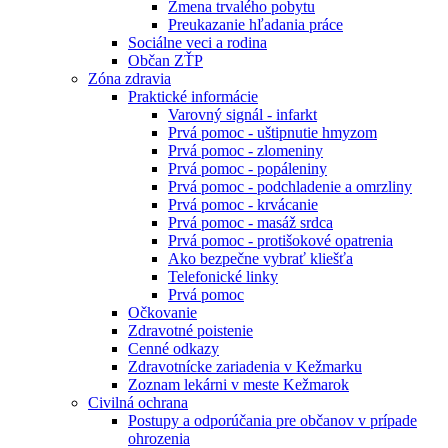
Zmena trvalého pobytu
Preukazanie hľadania práce
Sociálne veci a rodina
Občan ZŤP
Zóna zdravia
Praktické informácie
Varovný signál - infarkt
Prvá pomoc - uštipnutie hmyzom
Prvá pomoc - zlomeniny
Prvá pomoc - popáleniny
Prvá pomoc - podchladenie a omrzliny
Prvá pomoc - krvácanie
Prvá pomoc - masáž srdca
Prvá pomoc - protišokové opatrenia
Ako bezpečne vybrať kliešťa
Telefonické linky
Prvá pomoc
Očkovanie
Zdravotné poistenie
Cenné odkazy
Zdravotnícke zariadenia v Kežmarku
Zoznam lekárni v meste Kežmarok
Civilná ochrana
Postupy a odporúčania pre občanov v prípade
ohrozenia