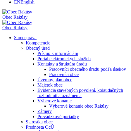
EN
English
Obec
Rakúsy
Obec
Rakúsy
Samospráva
Kompetencie
Obecný úrad
Prístup k informáciám
Portál elektronických služieb
Kontakty a štruktúra úradu
Pracovníci obecného úradu podľa úsekov
Pracovníci obce
Územný plán obce
Majetok obce
Evidencia stavebných povolení, kolaudačných
rozhodnutí a oznámenia
Výberové konanie
Výberové konanie obec Rakúsy
Zámery
Prevádzkové poriadky
Starostka obce
Prednosta OcÚ