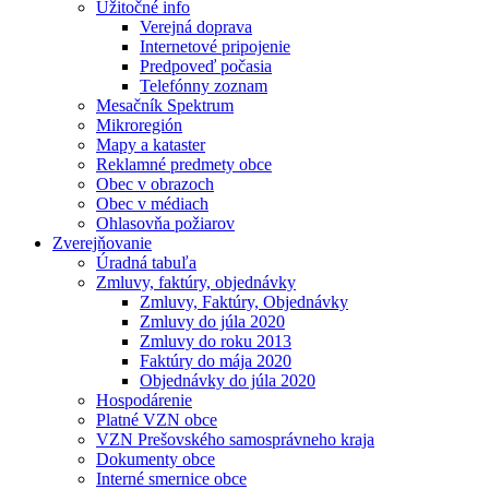
Užitočné info
Verejná doprava
Internetové pripojenie
Predpoveď počasia
Telefónny zoznam
Mesačník Spektrum
Mikroregión
Mapy a kataster
Reklamné predmety obce
Obec v obrazoch
Obec v médiach
Ohlasovňa požiarov
Zverejňovanie
Úradná tabuľa
Zmluvy, faktúry, objednávky
Zmluvy, Faktúry, Objednávky
Zmluvy do júla 2020
Zmluvy do roku 2013
Faktúry do mája 2020
Objednávky do júla 2020
Hospodárenie
Platné VZN obce
VZN Prešovského samosprávneho kraja
Dokumenty obce
Interné smernice obce