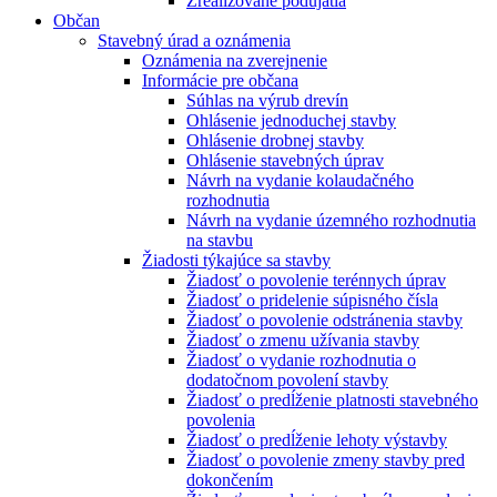
Zrealizované podujatia
Občan
Stavebný úrad a oznámenia
Oznámenia na zverejnenie
Informácie pre občana
Súhlas na výrub drevín
Ohlásenie jednoduchej stavby
Ohlásenie drobnej stavby
Ohlásenie stavebných úprav
Návrh na vydanie kolaudačného
rozhodnutia
Návrh na vydanie územného rozhodnutia
na stavbu
Žiadosti týkajúce sa stavby
Žiadosť o povolenie terénnych úprav
Žiadosť o pridelenie súpisného čísla
Žiadosť o povolenie odstránenia stavby
Žiadosť o zmenu užívania stavby
Žiadosť o vydanie rozhodnutia o
dodatočnom povolení stavby
Žiadosť o predĺženie platnosti stavebného
povolenia
Žiadosť o predĺženie lehoty výstavby
Žiadosť o povolenie zmeny stavby pred
dokončením