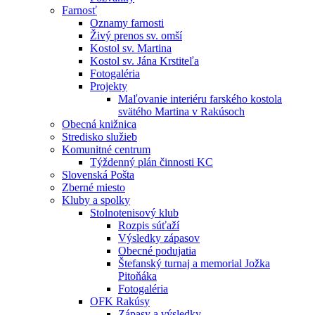
Farnosť
Oznamy farnosti
Živý prenos sv. omší
Kostol sv. Martina
Kostol sv. Jána Krstiteľa
Fotogaléria
Projekty
Maľovanie interiéru farského kostola
svätého Martina v Rakúsoch
Obecná knižnica
Stredisko služieb
Komunitné centrum
Týždenný plán činnosti KC
Slovenská Pošta
Zberné miesto
Kluby a spolky
Stolnotenisový klub
Rozpis súťaží
Výsledky zápasov
Obecné podujatia
Štefanský turnaj a memorial Jožka
Pitoňáka
Fotogaléria
OFK Rakúsy
Zápasy a výsledky