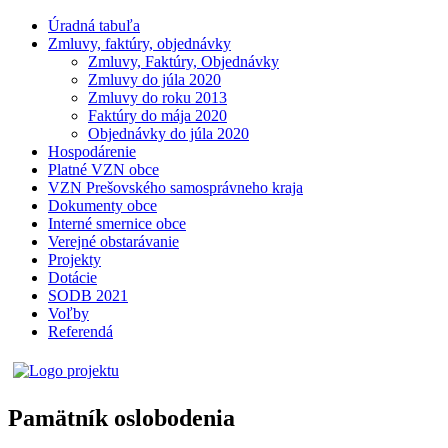
Úradná tabuľa
Zmluvy, faktúry, objednávky
Zmluvy, Faktúry, Objednávky
Zmluvy do júla 2020
Zmluvy do roku 2013
Faktúry do mája 2020
Objednávky do júla 2020
Hospodárenie
Platné VZN obce
VZN Prešovského samosprávneho kraja
Dokumenty obce
Interné smernice obce
Verejné obstarávanie
Projekty
Dotácie
SODB 2021
Voľby
Referendá
Pamätník oslobodenia