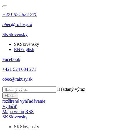
+421 524 684 271
obec@rakusy.sk
SK
Slovensky
SK
Slovensky
EN
English
Facebook
+421 524 684 271
obec@rakusy.sk
Hľadaný výraz
Hľadať
rozšírené vyhľadávanie
Vytlačiť
Mapa webu
RSS
SK
Slovensky
SK
Slovensky