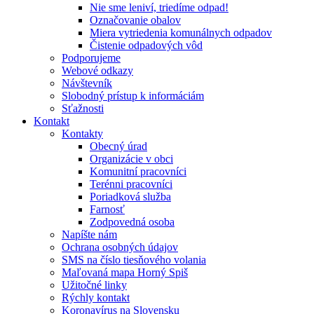
Nie sme leniví, triedíme odpad!
Označovanie obalov
Miera vytriedenia komunálnych odpadov
Čistenie odpadových vôd
Podporujeme
Webové odkazy
Návštevník
Slobodný prístup k informáciám
Sťažnosti
Kontakt
Kontakty
Obecný úrad
Organizácie v obci
Komunitní pracovníci
Terénni pracovníci
Poriadková služba
Farnosť
Zodpovedná osoba
Napíšte nám
Ochrana osobných údajov
SMS na číslo tiesňového volania
Maľovaná mapa Horný Spiš
Užitočné linky
Rýchly kontakt
Koronavírus na Slovensku