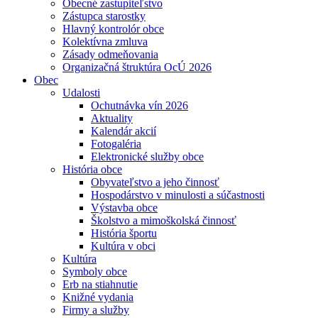
Obecné zastupiteľstvo
Zástupca starostky
Hlavný kontrolór obce
Kolektívna zmluva
Zásady odmeňovania
Organizačná štruktúra OcÚ 2026
Obec
Udalosti
Ochutnávka vín 2026
Aktuality
Kalendár akcií
Fotogaléria
Elektronické služby obce
História obce
Obyvateľstvo a jeho činnosť
Hospodárstvo v minulosti a súčastnosti
Výstavba obce
Školstvo a mimoškolská činnosť
História športu
Kultúra v obci
Kultúra
Symboly obce
Erb na stiahnutie
Knižné vydania
Firmy a služby