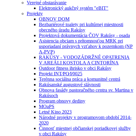
Verejné obstarávanie
Elektronický aukčný systém "eBIT"
Projekty
OBNOV DOM
Bezbariérové toalety pri kultúrnej miestnosti
obecného úradu Rakúsy
Projektová dokumentácia ČOV Rakúsy - osada
Asistencia obciam s prítomnosťou MRK pri
usporiadaní právnych vzťahov k pozemkom (NP
A-PVP)
RAKÚSY - VODOZÁDRŽNÉ OPATRENIA
V AREÁLI KOSTOLA A CINTORÍNA
Outdoor fitness ihrisko v obci Rakúsy
Projekt INT⁄PO⁄I⁄0025
Terénna sociálna práca a komunitné centrá
Rakúsanské augustové slávnosti
Obnova fasády pastoračného centra sv. Martina v
Rakúsoch
Program obnovy dediny
MOaPS
Letné Kino 2023
Národné projekty v programovom období 2014-
2020
Činnosť miestnej občianskej poriadkovej služby
v obci Rakúsy