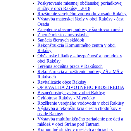
Poskytovanie miestnej občianskej poriadkovej
služby v obci Rakúsy - 2018
Rozšírenie verejného vodovodu v osade Rakúsy
Výstavba materskej školy v obci Rakúsy - časť
Osada
Zateplenie obecnej budovy v športovom areáli
Zberné miesto - novostavba
Sanácia čiernych skládok
Rekonštrukcia Komunitného centra v obci
Rakúsy
Občianske hliadky – bezpečnosť a poriadok v
obci Rakúsy
Terénna sociálna praca v Rakúsoch
Rekonštrukcia a rozšírenie budovy ZŠ a MŠ v
Rakúsoch
Revitalizácie obce Rakúsy
OP KVALITA ŽIVOTNÉHO PROSTREDIA
Bezpečnostný systém v obci Rakúsy
Cyklotrasa Rakúsy - Mlynčeky
Rozšírenie verejného vodovodu v obci Rakúsy
Výstavba a rekonštrukcia ciest a chodníkov v
osade Rakúsy
Výstavba multifunkčného zariadenie pre deti a
mládež v obci Stráne pod Tatrami
Komunitné služby v mestách a obciach s