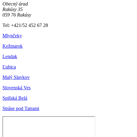
Obecný úrad
Rakúsy 35
059 76 Rakúsy
Tel: +421/52 452 67 28
Mlynčeky
Kežmarok
Lendak
Ľubica
Malý Slavkov
Slovenská Ves
Spišská Belá
Stráne pod Tatrami