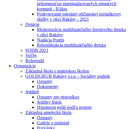
prítomnosťou marginalizovaných rómskych
komunít - II.fáza
Poskytovanie miestnej občianskej poriadkovej
služby v obci Rakúsy - 2021
Dotácie
Modernizácia multifunkčného športového ihriska
v obci Rakúsy
Nadácia Pontis
Rekonštrukcia multifunkčného ihriska
SODB 2021
Voľby
Referendá
Organizácie
Základná škola s materskou školou
GOLDGRUB Rakúsy s.r.o. - Sociálny podnik
Oznamy
Dokumenty
Jedáleň
Oznamy pre stravníkov
Jedálny lístok
Hmotnosti jedál podľa noriem
Základná umelecká škola
Oznamy
Galérie z podujatí
Pozvánky