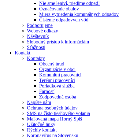
Nie sme leniví, triedíme odpad!
Označovanie obalov
Miera vytriedenia komunálnych odpadov
Čistenie odpadových vôd
Podporujeme
Webové odkazy
Návštevník
Slobodný prístup k informáciám
Sťažnosti
Kontakt
Kontakty
Obecný úrad
Organizácie v obci
Komunitní pracovníci
Terénni pracovníci
Poriadková služba
Farnosť
Zodpovedná osoba
Napíšte nám
Ochrana osobných údajov
SMS na číslo tiesňového volania
Maľovaná mapa Horný Spiš
Užitočné linky
Rýchly kontakt
Koronavírus na Slovensku