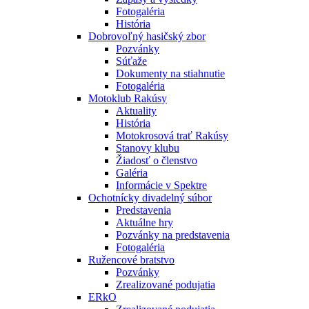
Fotogaléria
História
Dobrovoľný hasičský zbor
Pozvánky
Súťaže
Dokumenty na stiahnutie
Fotogaléria
Motoklub Rakúsy
Aktuality
História
Motokrosová trať Rakúsy
Stanovy klubu
Žiadosť o členstvo
Galéria
Informácie v Spektre
Ochotnícky divadelný súbor
Predstavenia
Aktuálne hry
Pozvánky na predstavenia
Fotogaléria
Ružencové bratstvo
Pozvánky
Zrealizované podujatia
ERkO