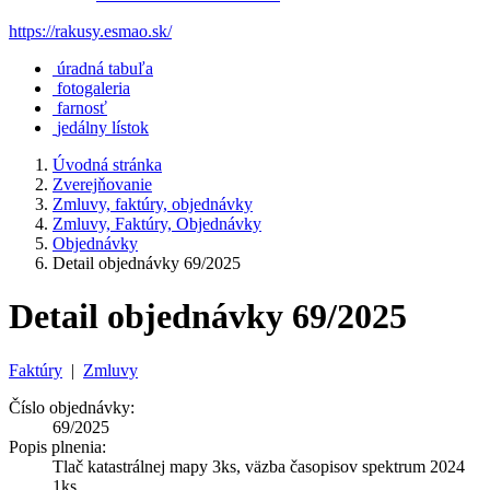
https://rakusy.esmao.sk/
úradná tabuľa
fotogaleria
farnosť
jedálny lístok
Úvodná stránka
Zverejňovanie
Zmluvy, faktúry, objednávky
Zmluvy, Faktúry, Objednávky
Objednávky
Detail objednávky 69/2025
Detail objednávky 69/2025
Faktúry
|
Zmluvy
Číslo objednávky:
69/2025
Popis plnenia:
Tlač katastrálnej mapy 3ks, väzba časopisov spektrum 2024
1ks