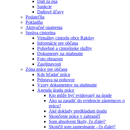
Daň za psa
Sankcie
Daňové úľavy
Podateľňa
Pokladňa
Aktivačné opatrenia
Správa cintorína
Virtuálny cintorín obce Rakúsy
Informácie pre občana
Pohrebné a cintorínske služby
Dokumenty na stiahnutie
Foto obrazom
Zaujímavosti
Zóna práce pre občana
Kde hľadať prácu
Príprava na pohovor
Vzory dokumentov na stiahnutie
Agenda úradu práce
Kto môže byť evidovaný na úrade
Ako sa zaradiť do evidencie záujemcov o
prácu?
Aké doklady predkladam úradu
Skončenie práce v zahraničí
Som absolvent školy, čo ďalej?
Skončil som zamestnanie - čo ďalej?