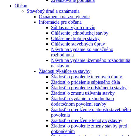
Zrealizované podujatia
Občan
Stavebný úrad a oznámenia
Oznámenia na zverejnenie
Informácie pre občana
Súhlas na výrub drevín
Ohlásenie jednoduchej stavby
Ohlásenie drobnej stavby
Ohlásenie stavebných úprav
Návrh na vydanie kolaudačného
rozhodnutia
Návrh na vydanie územného rozhodnutia
na stavbu
Žiadosti týkajúce sa stavby
Žiadosť o povolenie terénnych úprav
Žiadosť o pridelenie súpisného čísla
Žiadosť o povolenie odstránenia stavby
Žiadosť o zmenu užívania stavby
Žiadosť o vydanie rozhodnutia o
dodatočnom povolení stavby
Žiadosť o predĺženie platnosti stavebného
povolenia
Žiadosť o predĺženie lehoty výstavby
Žiadosť o povolenie zmeny stavby pred
dokončením