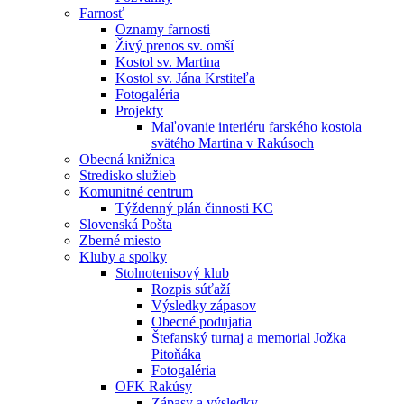
Farnosť
Oznamy farnosti
Živý prenos sv. omší
Kostol sv. Martina
Kostol sv. Jána Krstiteľa
Fotogaléria
Projekty
Maľovanie interiéru farského kostola
svätého Martina v Rakúsoch
Obecná knižnica
Stredisko služieb
Komunitné centrum
Týždenný plán činnosti KC
Slovenská Pošta
Zberné miesto
Kluby a spolky
Stolnotenisový klub
Rozpis súťaží
Výsledky zápasov
Obecné podujatia
Štefanský turnaj a memorial Jožka
Pitoňáka
Fotogaléria
OFK Rakúsy
Zápasy a výsledky