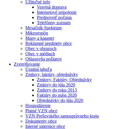
Užitočné info
Verejná doprava
Internetové pripojenie
Predpoveď počasia
Telefónny zoznam
Mesačník Spektrum
Mikroregión
Mapy a kataster
Reklamné predmety obce
Obec v obrazoch
Obec v médiach
Ohlasovňa požiarov
Zverejňovanie
Úradná tabuľa
Zmluvy, faktúry, objednávky
Zmluvy, Faktúry, Objednávky
Zmluvy do júla 2020
Zmluvy do roku 2013
Faktúry do mája 2020
Objednávky do júla 2020
Hospodárenie
Platné VZN obce
VZN Prešovského samosprávneho kraja
Dokumenty obce
Interné smernice obce