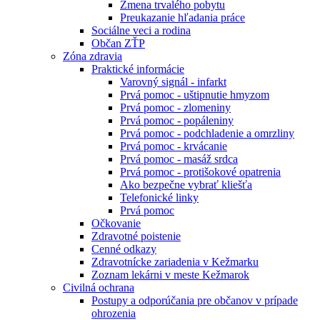
Zmena trvalého pobytu
Preukazanie hľadania práce
Sociálne veci a rodina
Občan ZŤP
Zóna zdravia
Praktické informácie
Varovný signál - infarkt
Prvá pomoc - uštipnutie hmyzom
Prvá pomoc - zlomeniny
Prvá pomoc - popáleniny
Prvá pomoc - podchladenie a omrzliny
Prvá pomoc - krvácanie
Prvá pomoc - masáž srdca
Prvá pomoc - protišokové opatrenia
Ako bezpečne vybrať kliešťa
Telefonické linky
Prvá pomoc
Očkovanie
Zdravotné poistenie
Cenné odkazy
Zdravotnícke zariadenia v Kežmarku
Zoznam lekárni v meste Kežmarok
Civilná ochrana
Postupy a odporúčania pre občanov v prípade
ohrozenia