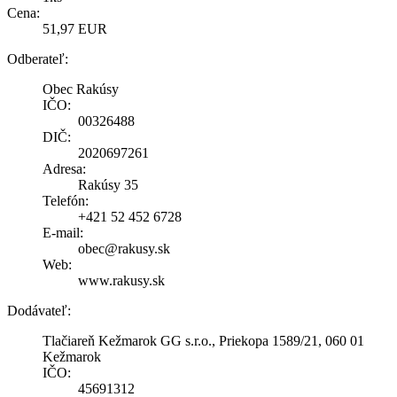
Cena:
51,97 EUR
Odberateľ:
Obec Rakúsy
IČO:
00326488
DIČ:
2020697261
Adresa:
Rakúsy 35
Telefón:
+421 52 452 6728
E-mail:
obec@rakusy.sk
Web:
www.rakusy.sk
Dodávateľ:
Tlačiareň Kežmarok GG s.r.o., Priekopa 1589/21, 060 01
Kežmarok
IČO:
45691312