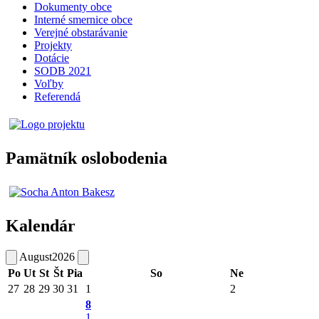
Dokumenty obce
Interné smernice obce
Verejné obstarávanie
Projekty
Dotácie
SODB 2021
Voľby
Referendá
Pamätník oslobodenia
Kalendár
August
2026
Po
Ut
St
Št
Pia
So
Ne
27
28
29
30
31
1
2
8
1