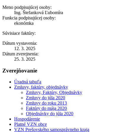
Meno podpisujúcej osoby:
Ing. Štefanková Ľubomíra
Funkcia podpisujúcej osoby:
ekonómka
Súvisiace faktúry:
Dátum vystavenia:
12. 3. 2025
Dátum zverejnenia:
25. 3. 2025
Zverejňovanie
Úradná tabuľa
Zmluvy, faktúry, objednávky
Zmluvy, Faktúry, Objednávky
Zmluvy do júla 2020
Zmluvy do roku 2013
Faktúry do mája 2020
Objednávky do júla 2020
Hospodárenie
Platné VZN obce
VZN Prešovského samosprávneho kraja