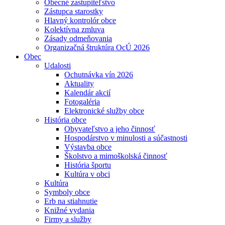
Obecné zastupiteľstvo
Zástupca starostky
Hlavný kontrolór obce
Kolektívna zmluva
Zásady odmeňovania
Organizačná štruktúra OcÚ 2026
Obec
Udalosti
Ochutnávka vín 2026
Aktuality
Kalendár akcií
Fotogaléria
Elektronické služby obce
História obce
Obyvateľstvo a jeho činnosť
Hospodárstvo v minulosti a súčastnosti
Výstavba obce
Školstvo a mimoškolská činnosť
História športu
Kultúra v obci
Kultúra
Symboly obce
Erb na stiahnutie
Knižné vydania
Firmy a služby