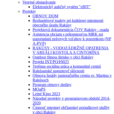
Verejné obstarávanie
Elektronický aukčný systém "eBIT"
Projekty
OBNOV DOM
Bezbariérové toalety pri kultúrnej miestnosti
obecného úradu Rakúsy
Projektová dokumentácia ČOV Rakúsy - osada
Asistencia obciam s prítomnosťou MRK pri
usporiadaní právnych vzťahov k pozemkom (NP
A-PVP)
RAKÚSY - VODOZÁDRŽNÉ OPATRENIA
V AREÁLI KOSTOLA A CINTORÍNA
Outdoor fitness ihrisko v obci Rakúsy
Projekt INT⁄PO⁄I⁄0025
Terénna sociálna práca a komunitné centrá
Rakúsanské augustové slávnosti
Obnova fasády pastoračného centra sv. Martina v
Rakúsoch
Program obnovy dediny
MOaPS
Letné Kino 2023
Národné projekty v programovom období 2014-
2020
Činnosť miestnej občianskej poriadkovej služby
v obci Rakúsy