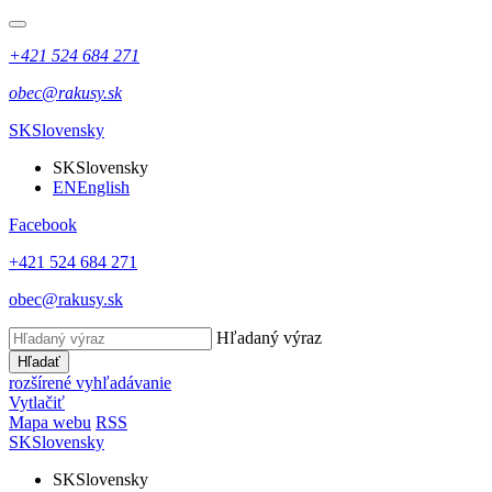
+421 524 684 271
obec@rakusy.sk
SK
Slovensky
SK
Slovensky
EN
English
Facebook
+421 524 684 271
obec@rakusy.sk
Hľadaný výraz
Hľadať
rozšírené vyhľadávanie
Vytlačiť
Mapa webu
RSS
SK
Slovensky
SK
Slovensky