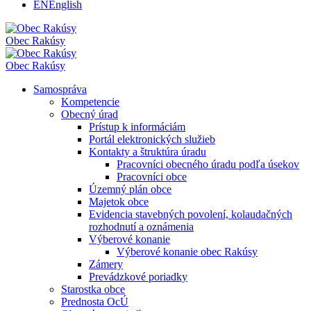
EN
English
Obec
Rakúsy
Obec
Rakúsy
Samospráva
Kompetencie
Obecný úrad
Prístup k informáciám
Portál elektronických služieb
Kontakty a štruktúra úradu
Pracovníci obecného úradu podľa úsekov
Pracovníci obce
Územný plán obce
Majetok obce
Evidencia stavebných povolení, kolaudačných
rozhodnutí a oznámenia
Výberové konanie
Výberové konanie obec Rakúsy
Zámery
Prevádzkové poriadky
Starostka obce
Prednosta OcÚ