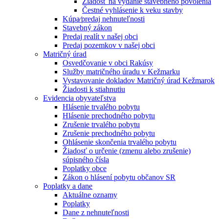
Žiadosť na vydanie stavebného povolenia
Čestné vyhlásenie k veku stavby
Kúpa⁄predaj nehnuteľnosti
Stavebný zákon
Predaj realít v našej obci
Predaj pozemkov v našej obci
Matričný úrad
Osvedčovanie v obci Rakúsy
Služby matričného úradu v Kežmarku
Vystavovanie dokladov Matričný úrad Kežmarok
Žiadosti k stiahnutiu
Evidencia obyvateľstva
Hlásenie trvalého pobytu
Hlásenie prechodného pobytu
Zrušenie trvalého pobytu
Zrušenie prechodného pobytu
Ohlásenie skončenia trvalého pobytu
Žiadosť o určenie (zmenu alebo zrušenie)
súpisného čísla
Poplatky obce
Zákon o hlásení pobytu občanov SR
Poplatky a dane
Aktuálne oznamy
Poplatky
Dane z nehnuteľnosti