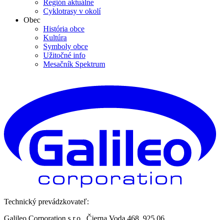
Región aktuálne
Cyklotrasy v okolí
Obec
História obce
Kultúra
Symboly obce
Užitočné info
Mesačník Spektrum
Technický prevádzkovateľ:
Galileo Corporation s.r.o., Čierna Voda 468, 925 06