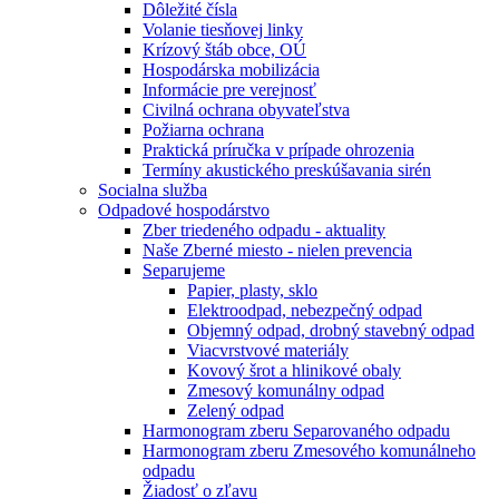
Dôležité čísla
Volanie tiesňovej linky
Krízový štáb obce, OÚ
Hospodárska mobilizácia
Informácie pre verejnosť
Civilná ochrana obyvateľstva
Požiarna ochrana
Praktická príručka v prípade ohrozenia
Termíny akustického preskúšavania sirén
Socialna služba
Odpadové hospodárstvo
Zber triedeného odpadu - aktuality
Naše Zberné miesto - nielen prevencia
Separujeme
Papier, plasty, sklo
Elektroodpad, nebezpečný odpad
Objemný odpad, drobný stavebný odpad
Viacvrstvové materiály
Kovový šrot a hlinikové obaly
Zmesový komunálny odpad
Zelený odpad
Harmonogram zberu Separovaného odpadu
Harmonogram zberu Zmesového komunálneho
odpadu
Žiadosť o zľavu