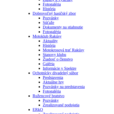
Fotogaléria
História
Dobrovoľný hasičský zbor
Pozvánky
Súťaže
Dokumenty na stiahnutie
Fotogaléria
Motoklub Rakúsy
Aktuality
História
Motokrosová trať Rakúsy
Stanovy klubu
Žiadosť o členstvo
Galéria
Informácie v Spektre
Ochotnícky divadelný súbor
Predstavenia
Aktuálne hry
Pozvánky na predstavenia
Fotogaléria
Ružencové bratstvo
Pozvánky
Zrealizované podujatia
ERkO