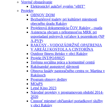
Verejné obstarávanie
Elektronický aukčný systém "eBIT"
Projekty
OBNOV DOM
Bezbariérové toalety pri kultúrnej miestnosti
obecného úradu Rakúsy
Projektová dokumentácia ČOV Rakúsy - osada
Asistencia obciam s prítomnosťou MRK pri
usporiadaní právnych vzťahov k pozemkom (NP
A-PVP)
RAKÚSY - VODOZÁDRŽNÉ OPATRENIA
V AREÁLI KOSTOLA A CINTORÍNA
Outdoor fitness ihrisko v obci Rakúsy
Projekt INT⁄PO⁄I⁄0025
Terénna sociálna práca a komunitné centrá
Rakúsanské augustové slávnosti
Obnova fasády pastoračného centra sv. Martina v
Rakúsoch
Program obnovy dediny
MOaPS
Letné Kino 2023
Národné projekty v programovom období 2014-
2020
Činnosť miestnej občianskej poriadkovej služby
v obci Rakúsy