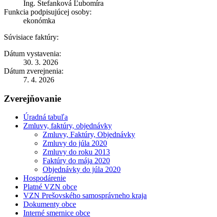
Ing. Štefanková Ľubomíra
Funkcia podpisujúcej osoby:
ekonómka
Súvisiace faktúry:
Dátum vystavenia:
30. 3. 2026
Dátum zverejnenia:
7. 4. 2026
Zverejňovanie
Úradná tabuľa
Zmluvy, faktúry, objednávky
Zmluvy, Faktúry, Objednávky
Zmluvy do júla 2020
Zmluvy do roku 2013
Faktúry do mája 2020
Objednávky do júla 2020
Hospodárenie
Platné VZN obce
VZN Prešovského samosprávneho kraja
Dokumenty obce
Interné smernice obce