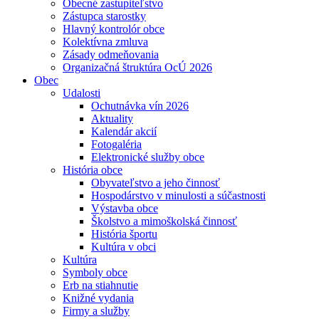
Obecné zastupiteľstvo
Zástupca starostky
Hlavný kontrolór obce
Kolektívna zmluva
Zásady odmeňovania
Organizačná štruktúra OcÚ 2026
Obec
Udalosti
Ochutnávka vín 2026
Aktuality
Kalendár akcií
Fotogaléria
Elektronické služby obce
História obce
Obyvateľstvo a jeho činnosť
Hospodárstvo v minulosti a súčastnosti
Výstavba obce
Školstvo a mimoškolská činnosť
História športu
Kultúra v obci
Kultúra
Symboly obce
Erb na stiahnutie
Knižné vydania
Firmy a služby