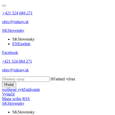
+421 524 684 271
obec@rakusy.sk
SK
Slovensky
SK
Slovensky
EN
English
Facebook
+421 524 684 271
obec@rakusy.sk
Hľadaný výraz
Hľadať
rozšírené vyhľadávanie
Vytlačiť
Mapa webu
RSS
SK
Slovensky
SK
Slovensky