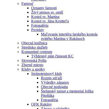
Farnosť
Oznamy farnosti
Živý prenos sv. omší
Kostol sv. Martina
Kostol sv. Jána Krstiteľa
Fotogaléria
Projekty
Maľovanie interiéru farského kostola
svätého Martina v Rakúsoch
Obecná knižnica
Stredisko služieb
Komunitné centrum
Týždenný plán činnosti KC
Slovenská Pošta
Zberné miesto
Kluby a spolky
Stolnotenisový klub
Rozpis súťaží
Výsledky zápasov
Obecné podujatia
Štefanský turnaj a memorial Jožka
Pitoňáka
Fotogaléria
OFK Rakúsy
Zápasy a výsledky