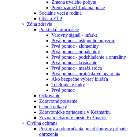
Zmena trvalého pobytu
Preukazanie hľadania práce
Sociálne veci a rodina
Občan ZŤP
Zóna zdravia
Praktické informácie
Varovný signál - infarkt
Prvá pomoc - uštipnutie hmyzom
Prvá pomoc - zlomeniny
Prvá pomoc - popáleniny
Prvá pomoc - podchladenie a omrzliny
Prvá pomoc - krvácanie
Prvá pomoc - masáž srdca
Prvá pomoc - protišokové opatrenia
Ako bezpečne vybrať kliešťa
Telefonické linky
Prvá pomoc
Očkovanie
Zdravotné poistenie
Cenné odkazy
Zdravotnícke zariadenia v Kežmarku
Zoznam lekárni v meste Kežmarok
Civilná ochrana
Postupy a odporúčania pre občanov v prípade
ohrozenia