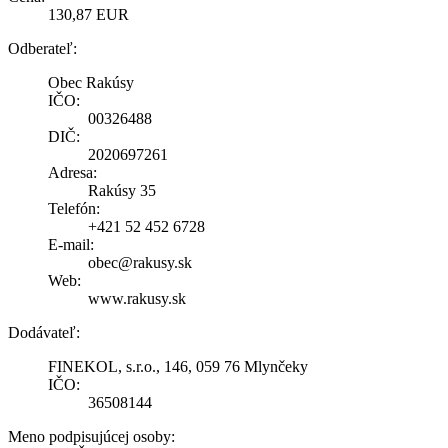
130,87 EUR
Odberateľ:
Obec Rakúsy
IČO:
00326488
DIČ:
2020697261
Adresa:
Rakúsy 35
Telefón:
+421 52 452 6728
E-mail:
obec@rakusy.sk
Web:
www.rakusy.sk
Dodávateľ:
FINEKOL, s.r.o., 146, 059 76 Mlynčeky
IČO:
36508144
Meno podpisujúcej osoby: