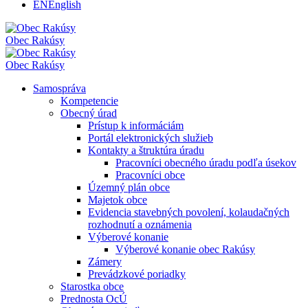
EN
English
Obec
Rakúsy
Obec
Rakúsy
Samospráva
Kompetencie
Obecný úrad
Prístup k informáciám
Portál elektronických služieb
Kontakty a štruktúra úradu
Pracovníci obecného úradu podľa úsekov
Pracovníci obce
Územný plán obce
Majetok obce
Evidencia stavebných povolení, kolaudačných
rozhodnutí a oznámenia
Výberové konanie
Výberové konanie obec Rakúsy
Zámery
Prevádzkové poriadky
Starostka obce
Prednosta OcÚ