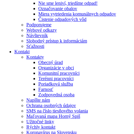
Nie sme leniví, triedíme odpad!
Označovanie obalov
Miera vytriedenia komunálnych odpadov
Čistenie odpadových vôd
Podporujeme
Webové odkazy
Návštevník
Slobodný prístup k informáciám
Sťažnosti
Kontakt
Kontakty
Obecný úrad
Organizácie v obci
Komunitní pracovníci
Terénni pracovníci
Poriadková služba
Farnosť
Zodpovedná osoba
Napíšte nám
Ochrana osobných údajov
SMS na číslo tiesňového volania
Maľovaná mapa Horný Spiš
Užitočné linky
Rýchly kontakt
Koronavírus na Slovensku