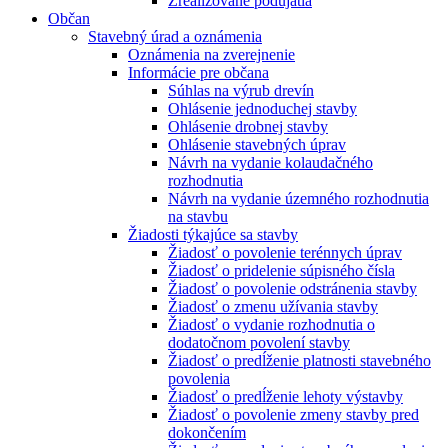
Zrealizované podujatia
Občan
Stavebný úrad a oznámenia
Oznámenia na zverejnenie
Informácie pre občana
Súhlas na výrub drevín
Ohlásenie jednoduchej stavby
Ohlásenie drobnej stavby
Ohlásenie stavebných úprav
Návrh na vydanie kolaudačného
rozhodnutia
Návrh na vydanie územného rozhodnutia
na stavbu
Žiadosti týkajúce sa stavby
Žiadosť o povolenie terénnych úprav
Žiadosť o pridelenie súpisného čísla
Žiadosť o povolenie odstránenia stavby
Žiadosť o zmenu užívania stavby
Žiadosť o vydanie rozhodnutia o
dodatočnom povolení stavby
Žiadosť o predĺženie platnosti stavebného
povolenia
Žiadosť o predĺženie lehoty výstavby
Žiadosť o povolenie zmeny stavby pred
dokončením