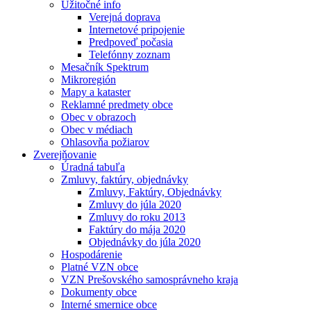
Užitočné info
Verejná doprava
Internetové pripojenie
Predpoveď počasia
Telefónny zoznam
Mesačník Spektrum
Mikroregión
Mapy a kataster
Reklamné predmety obce
Obec v obrazoch
Obec v médiach
Ohlasovňa požiarov
Zverejňovanie
Úradná tabuľa
Zmluvy, faktúry, objednávky
Zmluvy, Faktúry, Objednávky
Zmluvy do júla 2020
Zmluvy do roku 2013
Faktúry do mája 2020
Objednávky do júla 2020
Hospodárenie
Platné VZN obce
VZN Prešovského samosprávneho kraja
Dokumenty obce
Interné smernice obce