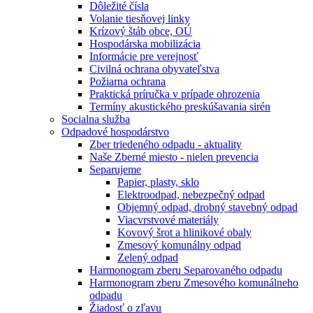
Dôležité čísla
Volanie tiesňovej linky
Krízový štáb obce, OÚ
Hospodárska mobilizácia
Informácie pre verejnosť
Civilná ochrana obyvateľstva
Požiarna ochrana
Praktická príručka v prípade ohrozenia
Termíny akustického preskúšavania sirén
Socialna služba
Odpadové hospodárstvo
Zber triedeného odpadu - aktuality
Naše Zberné miesto - nielen prevencia
Separujeme
Papier, plasty, sklo
Elektroodpad, nebezpečný odpad
Objemný odpad, drobný stavebný odpad
Viacvrstvové materiály
Kovový šrot a hlinikové obaly
Zmesový komunálny odpad
Zelený odpad
Harmonogram zberu Separovaného odpadu
Harmonogram zberu Zmesového komunálneho
odpadu
Žiadosť o zľavu