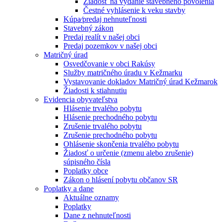
Žiadosť na vydanie stavebného povolenia
Čestné vyhlásenie k veku stavby
Kúpa⁄predaj nehnuteľnosti
Stavebný zákon
Predaj realít v našej obci
Predaj pozemkov v našej obci
Matričný úrad
Osvedčovanie v obci Rakúsy
Služby matričného úradu v Kežmarku
Vystavovanie dokladov Matričný úrad Kežmarok
Žiadosti k stiahnutiu
Evidencia obyvateľstva
Hlásenie trvalého pobytu
Hlásenie prechodného pobytu
Zrušenie trvalého pobytu
Zrušenie prechodného pobytu
Ohlásenie skončenia trvalého pobytu
Žiadosť o určenie (zmenu alebo zrušenie)
súpisného čísla
Poplatky obce
Zákon o hlásení pobytu občanov SR
Poplatky a dane
Aktuálne oznamy
Poplatky
Dane z nehnuteľnosti