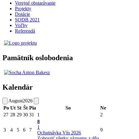
Verejné obstarávanie
Projekty
Dotácie
SODB 2021
Voľby
Referendá
Pamätník oslobodenia
Kalendár
August
2026
Po
Ut
St
Št
Pia
So
Ne
27
28
29
30
31
1
2
8
1
3
4
5
6
7
9
Ochutnávka Vín 2026
Zobraziť všetky záznamy z dňa