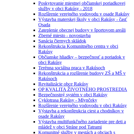
Poskytovanie miestnej občianskej poriadkovej
služby v obci Rakúsy - 2018
Rozšírenie verejného vodovodu v osade Rakúsy
Výstavba materskej školy v obci Rakúsy - časť
Osada
Zateplenie obecnej budovy v športovom areáli
Zberné miesto - novostavba
Sanácia čiernych skládok
Rekonštrukcia Komunitného centra v obci
Rakúsy
Občianske hliadky – bezpečnosť a poriadok v
obci Rakúsy
Terénna sociálna praca v Rakúsoch
Rekonštrukcia a rozšírenie budovy ZŠ a MŠ v
Rakúsoch
Revitalizácie obce Rakúsy
OP KVALITA ŽIVOTNÉHO PROSTREDIA
Bezpečnostný systém v obci Rakúsy
Cyklotrasa Rakúsy - Mlynčeky
Rozšírenie verejného vodovodu v obci Rakúsy
Výstavba a rekonštrukcia ciest a chodníkov v
osade Rakúsy
Výstavba multifunkčného zariadenie pre deti a
mládež v obci Stráne pod Tatrami
Komunitné služby v mestách a obciach s