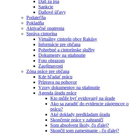
Daň za psa
Sankcie
Daňové úľavy
Podateľňa
Pokladňa
Aktivačné opatrenia
Správa cintorína
Virtuálny cintorín obce Rakúsy
Informácie pre občana
Pohrebné a cintorínske služby
Dokumenty na stiahnutie
Foto obrazom
Zaujímavosti
Zóna práce pre občana
Kde hľadať prácu
Príprava na pohovor
Vzory dokumentov na stiahnutie
Agenda úradu práce
Kto môže byť evidovaný na úrade
Ako sa zaradiť do evidencie záujemcov o
prácu?
Aké doklady predkladam úradu
Skončenie práce v zahraničí
Som absolvent školy, čo ďalej?
Skončil som zamestnanie - čo ďalej?