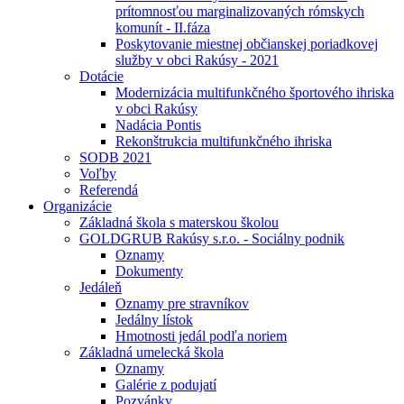
prítomnosťou marginalizovaných rómskych
komunít - II.fáza
Poskytovanie miestnej občianskej poriadkovej
služby v obci Rakúsy - 2021
Dotácie
Modernizácia multifunkčného športového ihriska
v obci Rakúsy
Nadácia Pontis
Rekonštrukcia multifunkčného ihriska
SODB 2021
Voľby
Referendá
Organizácie
Základná škola s materskou školou
GOLDGRUB Rakúsy s.r.o. - Sociálny podnik
Oznamy
Dokumenty
Jedáleň
Oznamy pre stravníkov
Jedálny lístok
Hmotnosti jedál podľa noriem
Základná umelecká škola
Oznamy
Galérie z podujatí
Pozvánky