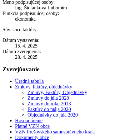
Meno podpisujúcej osoby:
Ing. Štefanková Ľubomíra
Funkcia podpisujúcej osoby:
ekonómka
Súvisiace faktúry:
Dátum vystavenia:
15. 4. 2025
Dátum zverejnenia:
28. 4. 2025
Zverejňovanie
Úradná tabuľa
Zmluvy, faktúry, objednávky
Zmluvy, Faktúry, Objednávky
Zmluvy do júla 2020
Zmluvy do roku 2013
Faktúry do mája 2020
Objednávky do júla 2020
Hospodárenie
Platné VZN obce
VZN Prešovského samosprávneho kraja
Dokumenty obce