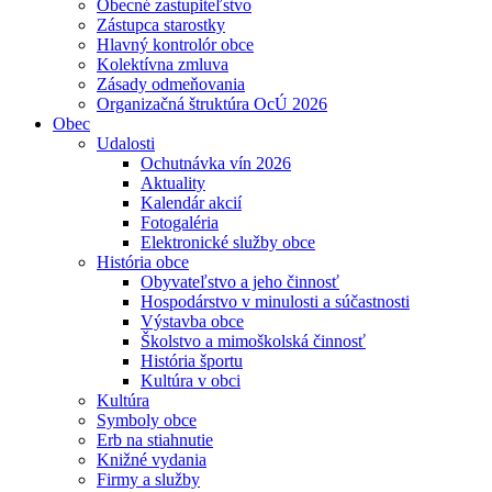
Obecné zastupiteľstvo
Zástupca starostky
Hlavný kontrolór obce
Kolektívna zmluva
Zásady odmeňovania
Organizačná štruktúra OcÚ 2026
Obec
Udalosti
Ochutnávka vín 2026
Aktuality
Kalendár akcií
Fotogaléria
Elektronické služby obce
História obce
Obyvateľstvo a jeho činnosť
Hospodárstvo v minulosti a súčastnosti
Výstavba obce
Školstvo a mimoškolská činnosť
História športu
Kultúra v obci
Kultúra
Symboly obce
Erb na stiahnutie
Knižné vydania
Firmy a služby