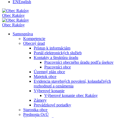
EN
English
Obec
Rakúsy
Obec
Rakúsy
Samospráva
Kompetencie
Obecný úrad
Prístup k informáciám
Portál elektronických služieb
Kontakty a štruktúra úradu
Pracovníci obecného úradu podľa úsekov
Pracovníci obce
Územný plán obce
Majetok obce
Evidencia stavebných povolení, kolaudačných
rozhodnutí a oznámenia
Výberové konanie
Výberové konanie obec Rakúsy
Zámery
Prevádzkové poriadky
Starostka obce
Prednosta OcÚ