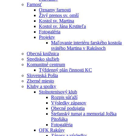
Farnosť
Oznamy farnosti
Živý prenos sv. omší
Kostol sv. Martina
Kostol sv. Jána Krstiteľa
Fotogaléria
Projekty
Maľovanie interiéru farského kostola
svätého Martina v Rakúsoch
Obecná knižnica
Stredisko služieb
Komunitné centrum
Týždenný plán činnosti KC
Slovenská Pošta
Zberné miesto
Kluby a spolky
Stolnotenisový klub
Rozpis súťaží
Výsledky zápasov
Obecné podujatia
Štefanský turnaj a memorial Jožka
Pitoňáka
Fotogaléria
OFK Rakúsy
Zápasy a výsledky