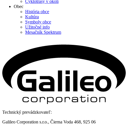
Cyklotrasy v okolí
Obec
História obce
Kultúra
Symboly obce
Užitočné info
Mesačník Spektrum
Technický prevádzkovateľ:
Galileo Corporation s.r.o., Čierna Voda 468, 925 06