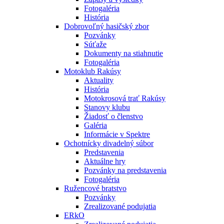
Fotogaléria
História
Dobrovoľný hasičský zbor
Pozvánky
Súťaže
Dokumenty na stiahnutie
Fotogaléria
Motoklub Rakúsy
Aktuality
História
Motokrosová trať Rakúsy
Stanovy klubu
Žiadosť o členstvo
Galéria
Informácie v Spektre
Ochotnícky divadelný súbor
Predstavenia
Aktuálne hry
Pozvánky na predstavenia
Fotogaléria
Ružencové bratstvo
Pozvánky
Zrealizované podujatia
ERkO