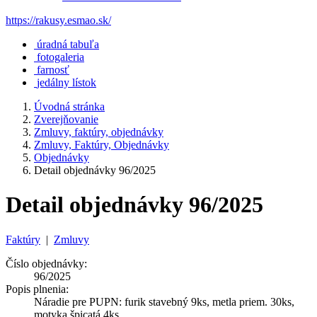
https://rakusy.esmao.sk/
úradná tabuľa
fotogaleria
farnosť
jedálny lístok
Úvodná stránka
Zverejňovanie
Zmluvy, faktúry, objednávky
Zmluvy, Faktúry, Objednávky
Objednávky
Detail objednávky 96/2025
Detail objednávky 96/2025
Faktúry
|
Zmluvy
Číslo objednávky:
96/2025
Popis plnenia:
Náradie pre PUPN: furik stavebný 9ks, metla priem. 30ks,
motyka špicatá 4ks