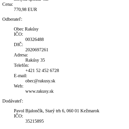
Cena:
770,98 EUR
Odberateľ:
Obec Rakúsy
IČO:
00326488
DIČ:
2020697261
Adresa:
Rakúsy 35
Telefón:
+421 52 452 6728
E-mail:
obec@rakusy.sk
Web:
www.rakusy.sk
Dodávateľ:
Pavol Bjalončík, Starý trh 6, 060 01 Kežmarok
IČO:
35215895