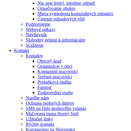
Nie sme leniví, triedíme odpad!
Označovanie obalov
Miera vytriedenia komunálnych odpadov
Čistenie odpadových vôd
Podporujeme
Webové odkazy
Návštevník
Slobodný prístup k informáciám
Sťažnosti
Kontakt
Kontakty
Obecný úrad
Organizácie v obci
Komunitní pracovníci
Terénni pracovníci
Poriadková služba
Farnosť
Zodpovedná osoba
Napíšte nám
Ochrana osobných údajov
SMS na číslo tiesňového volania
Maľovaná mapa Horný Spiš
Užitočné linky
Rýchly kontakt
Koronavírus na Slovensku