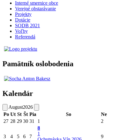
Interné smernice obce
Verejné obstarávanie
Projekty
Dotácie
SODB 2021
Voľby
Referendá
Pamätník oslobodenia
Kalendár
August
2026
Po
Ut
St
Št
Pia
So
Ne
27
28
29
30
31
1
2
8
1
3
4
5
6
7
9
Ochutnávka Vín 2026