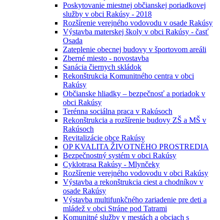
Poskytovanie miestnej občianskej poriadkovej
služby v obci Rakúsy - 2018
Rozšírenie verejného vodovodu v osade Rakúsy
Výstavba materskej školy v obci Rakúsy - časť
Osada
Zateplenie obecnej budovy v športovom areáli
Zberné miesto - novostavba
Sanácia čiernych skládok
Rekonštrukcia Komunitného centra v obci
Rakúsy
Občianske hliadky – bezpečnosť a poriadok v
obci Rakúsy
Terénna sociálna praca v Rakúsoch
Rekonštrukcia a rozšírenie budovy ZŠ a MŠ v
Rakúsoch
Revitalizácie obce Rakúsy
OP KVALITA ŽIVOTNÉHO PROSTREDIA
Bezpečnostný systém v obci Rakúsy
Cyklotrasa Rakúsy - Mlynčeky
Rozšírenie verejného vodovodu v obci Rakúsy
Výstavba a rekonštrukcia ciest a chodníkov v
osade Rakúsy
Výstavba multifunkčného zariadenie pre deti a
mládež v obci Stráne pod Tatrami
Komunitné služby v mestách a obciach s