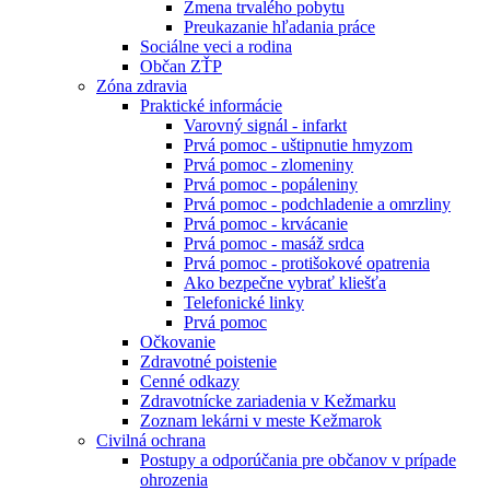
Zmena trvalého pobytu
Preukazanie hľadania práce
Sociálne veci a rodina
Občan ZŤP
Zóna zdravia
Praktické informácie
Varovný signál - infarkt
Prvá pomoc - uštipnutie hmyzom
Prvá pomoc - zlomeniny
Prvá pomoc - popáleniny
Prvá pomoc - podchladenie a omrzliny
Prvá pomoc - krvácanie
Prvá pomoc - masáž srdca
Prvá pomoc - protišokové opatrenia
Ako bezpečne vybrať kliešťa
Telefonické linky
Prvá pomoc
Očkovanie
Zdravotné poistenie
Cenné odkazy
Zdravotnícke zariadenia v Kežmarku
Zoznam lekárni v meste Kežmarok
Civilná ochrana
Postupy a odporúčania pre občanov v prípade
ohrozenia