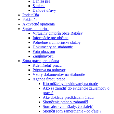
Daň za psa
Sankcie
Daňové úľavy
Podateľňa
Pokladňa
Aktivačné opatrenia
Správa cintorína
Virtuálny cintorín obce Rakúsy
Informácie pre občana
Pohrebné a cintorínske služby
Dokumenty na stiahnutie
Foto obrazom
Zaujímavosti
Zóna práce pre občana
Kde hľadať prácu
Príprava na pohovor
Vzory dokumentov na stiahnutie
Agenda úradu práce
Kto môže byť evidovaný na úrade
Ako sa zaradiť do evidencie záujemcov o
prácu?
Aké doklady predkladam úradu
Skončenie práce v zahraničí
Som absolvent školy, čo ďalej?
Skončil som zamestnanie - čo ďalej?