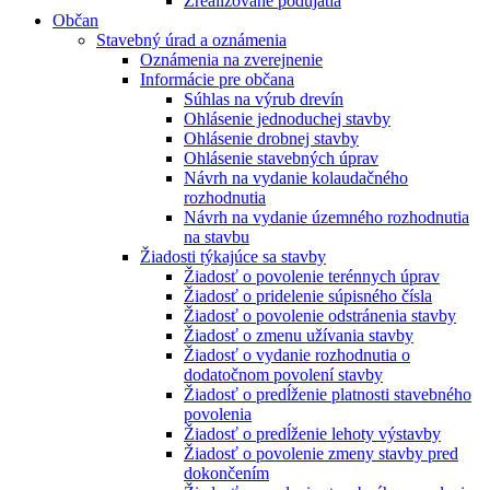
Zrealizované podujatia
Občan
Stavebný úrad a oznámenia
Oznámenia na zverejnenie
Informácie pre občana
Súhlas na výrub drevín
Ohlásenie jednoduchej stavby
Ohlásenie drobnej stavby
Ohlásenie stavebných úprav
Návrh na vydanie kolaudačného
rozhodnutia
Návrh na vydanie územného rozhodnutia
na stavbu
Žiadosti týkajúce sa stavby
Žiadosť o povolenie terénnych úprav
Žiadosť o pridelenie súpisného čísla
Žiadosť o povolenie odstránenia stavby
Žiadosť o zmenu užívania stavby
Žiadosť o vydanie rozhodnutia o
dodatočnom povolení stavby
Žiadosť o predĺženie platnosti stavebného
povolenia
Žiadosť o predĺženie lehoty výstavby
Žiadosť o povolenie zmeny stavby pred
dokončením