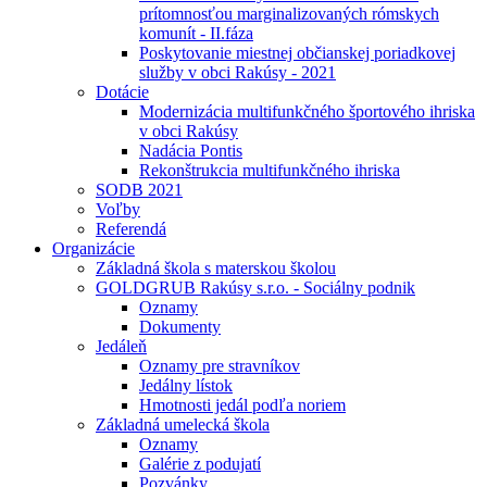
prítomnosťou marginalizovaných rómskych
komunít - II.fáza
Poskytovanie miestnej občianskej poriadkovej
služby v obci Rakúsy - 2021
Dotácie
Modernizácia multifunkčného športového ihriska
v obci Rakúsy
Nadácia Pontis
Rekonštrukcia multifunkčného ihriska
SODB 2021
Voľby
Referendá
Organizácie
Základná škola s materskou školou
GOLDGRUB Rakúsy s.r.o. - Sociálny podnik
Oznamy
Dokumenty
Jedáleň
Oznamy pre stravníkov
Jedálny lístok
Hmotnosti jedál podľa noriem
Základná umelecká škola
Oznamy
Galérie z podujatí
Pozvánky