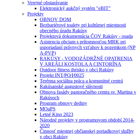
Verejné obstarávanie
Elektronický aukčný systém "eBIT"
Projekty
OBNOV DOM
Bezbariérové toalety pri kultúrnej miestnosti
obecného úradu Rakúsy
Projektová dokumentácia ČOV Rakúsy - osada
Asistencia obciam s prítomnosťou MRK pri
usporiadaní právnych vzťahov k pozemkom (NP
A-PVP)
RAKÚSY - VODOZÁDRŽNÉ OPATRENIA
V AREÁLI KOSTOLA A CINTORÍNA
Outdoor fitness ihrisko v obci Rakúsy
Projekt INT⁄PO⁄I⁄0025
Terénna sociálna práca a komunitné centrá
Rakúsanské augustové slávnosti
Obnova fasády pastoračného centra sv. Martina v
Rakúsoch
Program obnovy dediny
MOaPS
Letné Kino 2023
Národné projekty v programovom období 2014-
2020
Činnosť miestnej občianskej poriadkovej služby
v obci Rakúsy