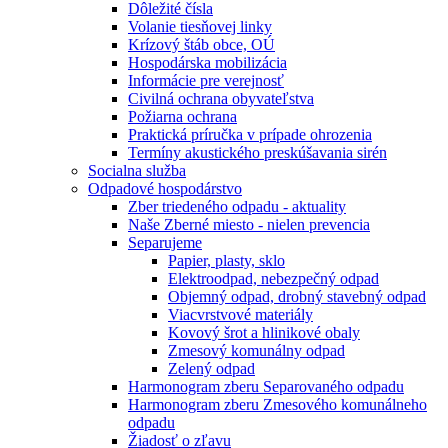
Dôležité čísla
Volanie tiesňovej linky
Krízový štáb obce, OÚ
Hospodárska mobilizácia
Informácie pre verejnosť
Civilná ochrana obyvateľstva
Požiarna ochrana
Praktická príručka v prípade ohrozenia
Termíny akustického preskúšavania sirén
Socialna služba
Odpadové hospodárstvo
Zber triedeného odpadu - aktuality
Naše Zberné miesto - nielen prevencia
Separujeme
Papier, plasty, sklo
Elektroodpad, nebezpečný odpad
Objemný odpad, drobný stavebný odpad
Viacvrstvové materiály
Kovový šrot a hlinikové obaly
Zmesový komunálny odpad
Zelený odpad
Harmonogram zberu Separovaného odpadu
Harmonogram zberu Zmesového komunálneho
odpadu
Žiadosť o zľavu