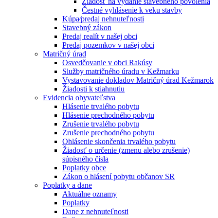
Žiadosť na vydanie stavebného povolenia
Čestné vyhlásenie k veku stavby
Kúpa⁄predaj nehnuteľnosti
Stavebný zákon
Predaj realít v našej obci
Predaj pozemkov v našej obci
Matričný úrad
Osvedčovanie v obci Rakúsy
Služby matričného úradu v Kežmarku
Vystavovanie dokladov Matričný úrad Kežmarok
Žiadosti k stiahnutiu
Evidencia obyvateľstva
Hlásenie trvalého pobytu
Hlásenie prechodného pobytu
Zrušenie trvalého pobytu
Zrušenie prechodného pobytu
Ohlásenie skončenia trvalého pobytu
Žiadosť o určenie (zmenu alebo zrušenie)
súpisného čísla
Poplatky obce
Zákon o hlásení pobytu občanov SR
Poplatky a dane
Aktuálne oznamy
Poplatky
Dane z nehnuteľnosti