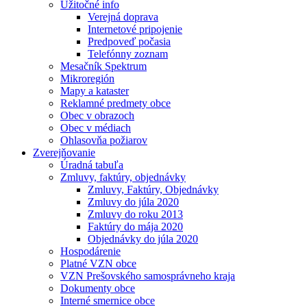
Užitočné info
Verejná doprava
Internetové pripojenie
Predpoveď počasia
Telefónny zoznam
Mesačník Spektrum
Mikroregión
Mapy a kataster
Reklamné predmety obce
Obec v obrazoch
Obec v médiach
Ohlasovňa požiarov
Zverejňovanie
Úradná tabuľa
Zmluvy, faktúry, objednávky
Zmluvy, Faktúry, Objednávky
Zmluvy do júla 2020
Zmluvy do roku 2013
Faktúry do mája 2020
Objednávky do júla 2020
Hospodárenie
Platné VZN obce
VZN Prešovského samosprávneho kraja
Dokumenty obce
Interné smernice obce