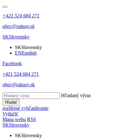
+421 524 684 271
obec@rakusy.sk
SK
Slovensky
SK
Slovensky
EN
English
Facebook
+421 524 684 271
obec@rakusy.sk
Hľadaný výraz
Hľadať
rozšírené vyhľadávanie
Vytlačiť
Mapa webu
RSS
SK
Slovensky
SK
Slovensky