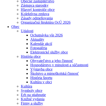
Obecné zastupiteľstvo
Zástupca starostky
Hlavný kontrolór obce
Kolektívna zmluva
Zásady odmeňovania
Organizačná štruktúra OcÚ 2026
Obec
Udalosti
Ochutnávka vín 2026
Aktuality
Kalendár akcií
Fotogaléria
Elektronické služby obce
História obce
Obyvateľstvo a jeho činnosť
Hospodárstvo v minulosti a súčastnosti
Výstavba obce
Školstvo a mimoškolská činnosť
História športu
Kultúra v obci
Kultúra
Symboly obce
Erb na stiahnutie
Knižné vydania
Firmy a služby