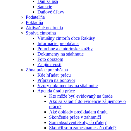
Daň za psa
Sankcie
Daňové úľavy
Podateľňa
Pokladňa
Aktivačné opatrenia
Správa cintorína
Virtuálny cintorín obce Rakúsy
Informácie pre občana
Pohrebné a cintorínske služby
Dokumenty na stiahnutie
Foto obrazom
Zaujímavosti
Zóna práce pre občana
Kde hľadať prácu
Príprava na pohovor
Vzory dokumentov na stiahnutie
Agenda úradu práce
Kto môže byť evidovaný na úrade
Ako sa zaradiť do evidencie záujemcov o
prácu?
Aké doklady predkladam úradu
Skončenie práce v zahraničí
Som absolvent školy, čo ďalej?
Skončil som zamestnanie - čo ďalej?