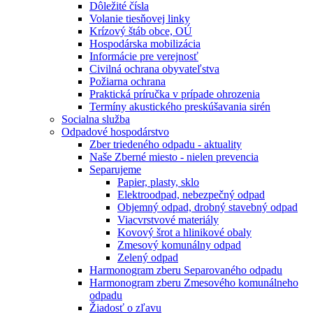
Dôležité čísla
Volanie tiesňovej linky
Krízový štáb obce, OÚ
Hospodárska mobilizácia
Informácie pre verejnosť
Civilná ochrana obyvateľstva
Požiarna ochrana
Praktická príručka v prípade ohrozenia
Termíny akustického preskúšavania sirén
Socialna služba
Odpadové hospodárstvo
Zber triedeného odpadu - aktuality
Naše Zberné miesto - nielen prevencia
Separujeme
Papier, plasty, sklo
Elektroodpad, nebezpečný odpad
Objemný odpad, drobný stavebný odpad
Viacvrstvové materiály
Kovový šrot a hlinikové obaly
Zmesový komunálny odpad
Zelený odpad
Harmonogram zberu Separovaného odpadu
Harmonogram zberu Zmesového komunálneho
odpadu
Žiadosť o zľavu