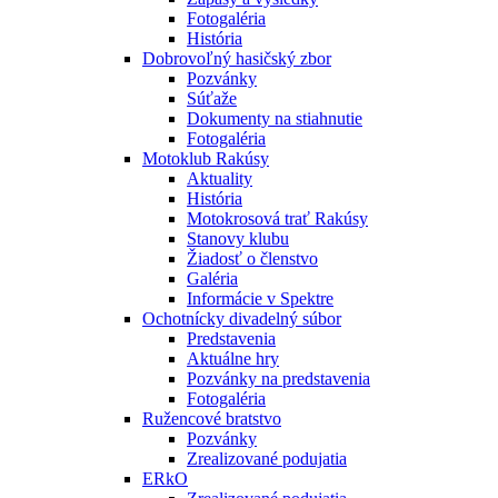
Fotogaléria
História
Dobrovoľný hasičský zbor
Pozvánky
Súťaže
Dokumenty na stiahnutie
Fotogaléria
Motoklub Rakúsy
Aktuality
História
Motokrosová trať Rakúsy
Stanovy klubu
Žiadosť o členstvo
Galéria
Informácie v Spektre
Ochotnícky divadelný súbor
Predstavenia
Aktuálne hry
Pozvánky na predstavenia
Fotogaléria
Ružencové bratstvo
Pozvánky
Zrealizované podujatia
ERkO