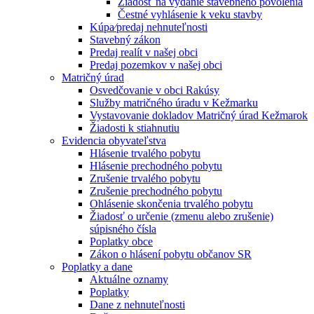
Žiadosť na vydanie stavebného povolenia
Čestné vyhlásenie k veku stavby
Kúpa⁄predaj nehnuteľnosti
Stavebný zákon
Predaj realít v našej obci
Predaj pozemkov v našej obci
Matričný úrad
Osvedčovanie v obci Rakúsy
Služby matričného úradu v Kežmarku
Vystavovanie dokladov Matričný úrad Kežmarok
Žiadosti k stiahnutiu
Evidencia obyvateľstva
Hlásenie trvalého pobytu
Hlásenie prechodného pobytu
Zrušenie trvalého pobytu
Zrušenie prechodného pobytu
Ohlásenie skončenia trvalého pobytu
Žiadosť o určenie (zmenu alebo zrušenie)
súpisného čísla
Poplatky obce
Zákon o hlásení pobytu občanov SR
Poplatky a dane
Aktuálne oznamy
Poplatky
Dane z nehnuteľnosti