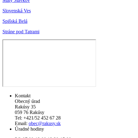
Malý Slavkov
Slovenská Ves
Spišská Belá
Stráne pod Tatrami
Kontakt
Obecný úrad
Rakúsy 35
059 76 Rakúsy
Tel: +421/52 452 67 28
Email:
obec@rakusy.sk
Úradné hodiny