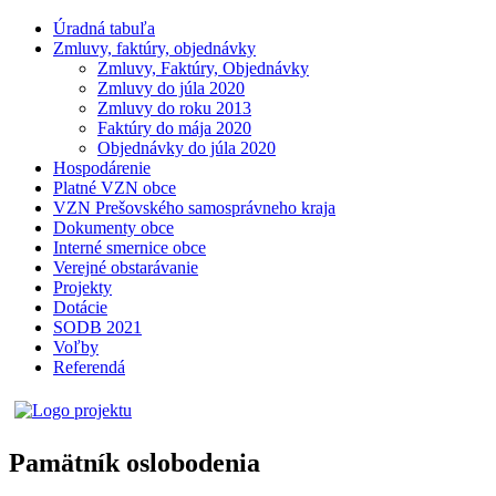
Úradná tabuľa
Zmluvy, faktúry, objednávky
Zmluvy, Faktúry, Objednávky
Zmluvy do júla 2020
Zmluvy do roku 2013
Faktúry do mája 2020
Objednávky do júla 2020
Hospodárenie
Platné VZN obce
VZN Prešovského samosprávneho kraja
Dokumenty obce
Interné smernice obce
Verejné obstarávanie
Projekty
Dotácie
SODB 2021
Voľby
Referendá
Pamätník oslobodenia