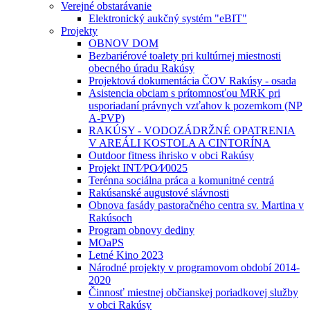
Verejné obstarávanie
Elektronický aukčný systém "eBIT"
Projekty
OBNOV DOM
Bezbariérové toalety pri kultúrnej miestnosti
obecného úradu Rakúsy
Projektová dokumentácia ČOV Rakúsy - osada
Asistencia obciam s prítomnosťou MRK pri
usporiadaní právnych vzťahov k pozemkom (NP
A-PVP)
RAKÚSY - VODOZÁDRŽNÉ OPATRENIA
V AREÁLI KOSTOLA A CINTORÍNA
Outdoor fitness ihrisko v obci Rakúsy
Projekt INT⁄PO⁄I⁄0025
Terénna sociálna práca a komunitné centrá
Rakúsanské augustové slávnosti
Obnova fasády pastoračného centra sv. Martina v
Rakúsoch
Program obnovy dediny
MOaPS
Letné Kino 2023
Národné projekty v programovom období 2014-
2020
Činnosť miestnej občianskej poriadkovej služby
v obci Rakúsy