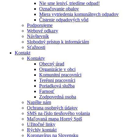
Nie sme leniví, triedíme odpad!
Označovanie obalov
Miera vytriedenia komunálnych odpadov
Čistenie odpadových vôd
Podporujeme
Webové odkazy
Návštevník
Slobodný prístup k informáciám
Sťažnosti
Kontakt
Kontakty
Obecný úrad
Organizácie v obci
Komunitní pracovníci
Terénni pracovníci
Poriadková služba
Farnosť
Zodpovedná osoba
Napíšte nám
Ochrana osobných údajov
SMS na číslo tiesňového volania
Maľovaná mapa Horný Spiš
Užitočné linky
Rýchly kontakt
Koronavírus na Slovensku