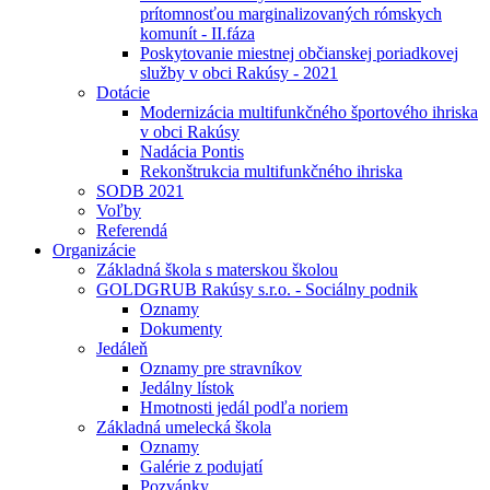
prítomnosťou marginalizovaných rómskych
komunít - II.fáza
Poskytovanie miestnej občianskej poriadkovej
služby v obci Rakúsy - 2021
Dotácie
Modernizácia multifunkčného športového ihriska
v obci Rakúsy
Nadácia Pontis
Rekonštrukcia multifunkčného ihriska
SODB 2021
Voľby
Referendá
Organizácie
Základná škola s materskou školou
GOLDGRUB Rakúsy s.r.o. - Sociálny podnik
Oznamy
Dokumenty
Jedáleň
Oznamy pre stravníkov
Jedálny lístok
Hmotnosti jedál podľa noriem
Základná umelecká škola
Oznamy
Galérie z podujatí
Pozvánky