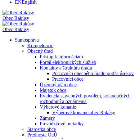
EN
English
Obec
Rakúsy
Obec
Rakúsy
Samospráva
Kompetencie
Obecný úrad
Prístup k informáciám
Portál elektronických služieb
Kontakty a štruktúra úradu
Pracovníci obecného úradu podľa úsekov
Pracovníci obce
Územný plán obce
Majetok obce
Evidencia stavebných povolení, kolaudačných
rozhodnutí a oznámenia
Výberové konanie
Výberové konanie obec Rakúsy
Zámery
Prevádzkové poriadky
Starostka obce
Prednosta OcÚ