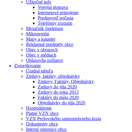
Užitočné info
Verejná doprava
Internetové pripojenie
Predpoveď počasia
Telefónny zoznam
Mesačník Spektrum
Mikroregión
Mapy a kataster
Reklamné predmety obce
Obec v obrazoch
Obec v médiach
Ohlasovňa požiarov
Zverejňovanie
Úradná tabuľa
Zmluvy, faktúry, objednávky
Zmluvy, Faktúry, Objednávky
Zmluvy do júla 2020
Zmluvy do roku 2013
Faktúry do mája 2020
Objednávky do júla 2020
Hospodárenie
Platné VZN obce
VZN Prešovského samosprávneho kraja
Dokumenty obce
Interné smernice obce