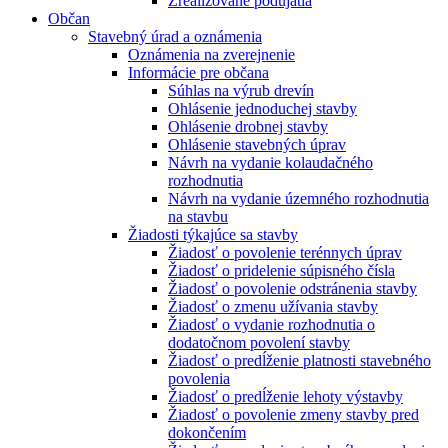
Zrealizované podujatia
Občan
Stavebný úrad a oznámenia
Oznámenia na zverejnenie
Informácie pre občana
Súhlas na výrub drevín
Ohlásenie jednoduchej stavby
Ohlásenie drobnej stavby
Ohlásenie stavebných úprav
Návrh na vydanie kolaudačného
rozhodnutia
Návrh na vydanie územného rozhodnutia
na stavbu
Žiadosti týkajúce sa stavby
Žiadosť o povolenie terénnych úprav
Žiadosť o pridelenie súpisného čísla
Žiadosť o povolenie odstránenia stavby
Žiadosť o zmenu užívania stavby
Žiadosť o vydanie rozhodnutia o
dodatočnom povolení stavby
Žiadosť o predĺženie platnosti stavebného
povolenia
Žiadosť o predĺženie lehoty výstavby
Žiadosť o povolenie zmeny stavby pred
dokončením