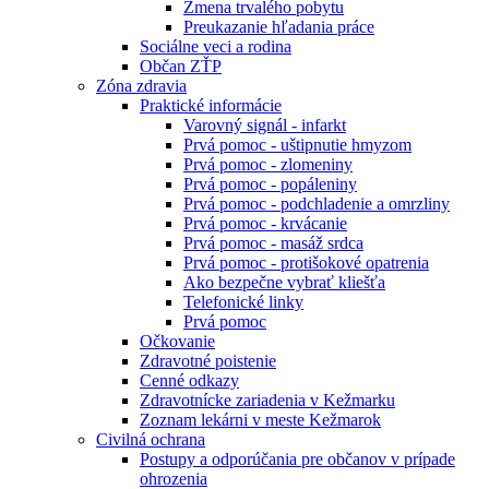
Zmena trvalého pobytu
Preukazanie hľadania práce
Sociálne veci a rodina
Občan ZŤP
Zóna zdravia
Praktické informácie
Varovný signál - infarkt
Prvá pomoc - uštipnutie hmyzom
Prvá pomoc - zlomeniny
Prvá pomoc - popáleniny
Prvá pomoc - podchladenie a omrzliny
Prvá pomoc - krvácanie
Prvá pomoc - masáž srdca
Prvá pomoc - protišokové opatrenia
Ako bezpečne vybrať kliešťa
Telefonické linky
Prvá pomoc
Očkovanie
Zdravotné poistenie
Cenné odkazy
Zdravotnícke zariadenia v Kežmarku
Zoznam lekárni v meste Kežmarok
Civilná ochrana
Postupy a odporúčania pre občanov v prípade
ohrozenia