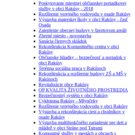
Poskytovanie miestnej občianskej poriadkovej
služby v obci Rakúsy - 2018
Rozšírenie verejného vodovodu v osade Rakúsy
Výstavba materskej školy v obci Rakúsy - časť
Osada
Zateplenie obecnej budovy v športovom areáli
Zberné miesto - novostavba
Sanácia čiernych skládok
Rekonštrukcia Komunitného centra v obci
Rakúsy
Občianske hliadky – bezpečnosť a poriadok v
obci Rakúsy
Terénna sociálna praca v Rakúsoch
Rekonštrukcia a rozšírenie budovy ZŠ a MŠ v
Rakúsoch
Revitalizácie obce Rakúsy
OP KVALITA ŽIVOTNÉHO PROSTREDIA
Bezpečnostný systém v obci Rakúsy
Cyklotrasa Rakúsy - Mlynčeky
Rozšírenie verejného vodovodu v obci Rakúsy
Výstavba a rekonštrukcia ciest a chodníkov v
osade Rakúsy
Výstavba multifunkčného zariadenie pre deti a
mládež v obci Stráne pod Tatrami
Komunitné služby v mestách a obciach s