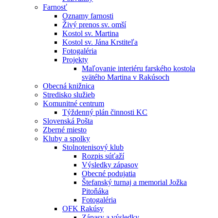
Farnosť
Oznamy farnosti
Živý prenos sv. omší
Kostol sv. Martina
Kostol sv. Jána Krstiteľa
Fotogaléria
Projekty
Maľovanie interiéru farského kostola
svätého Martina v Rakúsoch
Obecná knižnica
Stredisko služieb
Komunitné centrum
Týždenný plán činnosti KC
Slovenská Pošta
Zberné miesto
Kluby a spolky
Stolnotenisový klub
Rozpis súťaží
Výsledky zápasov
Obecné podujatia
Štefanský turnaj a memorial Jožka
Pitoňáka
Fotogaléria
OFK Rakúsy
Zápasy a výsledky