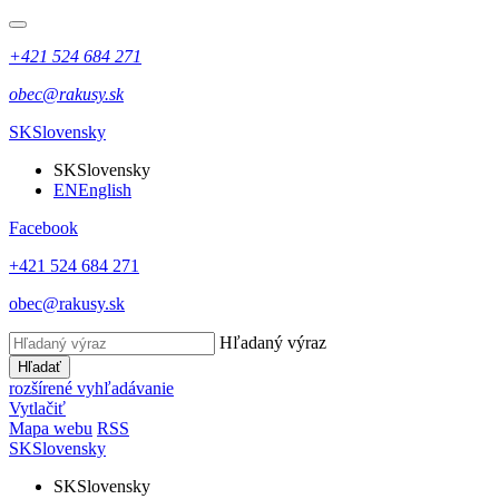
+421 524 684 271
obec@rakusy.sk
SK
Slovensky
SK
Slovensky
EN
English
Facebook
+421 524 684 271
obec@rakusy.sk
Hľadaný výraz
Hľadať
rozšírené vyhľadávanie
Vytlačiť
Mapa webu
RSS
SK
Slovensky
SK
Slovensky