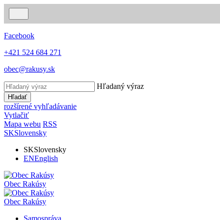
Facebook
+421 524 684 271
obec@rakusy.sk
Hľadaný výraz
Hľadať
rozšírené vyhľadávanie
Vytlačiť
Mapa webu
RSS
SK
Slovensky
SK
Slovensky
EN
English
Obec
Rakúsy
Obec
Rakúsy
Samospráva