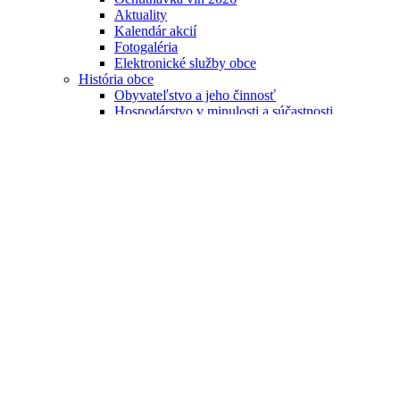
Aktuality
Kalendár akcií
Fotogaléria
Elektronické služby obce
História obce
Obyvateľstvo a jeho činnosť
Hospodárstvo v minulosti a súčastnosti
Výstavba obce
Školstvo a mimoškolská činnosť
História športu
Kultúra v obci
Kultúra
Symboly obce
Erb na stiahnutie
Knižné vydania
Firmy a služby
Užitočné info
Verejná doprava
Internetové pripojenie
Predpoveď počasia
Telefónny zoznam
Mesačník Spektrum
Mikroregión
Mapy a kataster