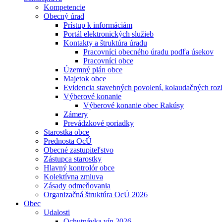
Kompetencie
Obecný úrad
Prístup k informáciám
Portál elektronických služieb
Kontakty a štruktúra úradu
Pracovníci obecného úradu podľa úsekov
Pracovníci obce
Územný plán obce
Majetok obce
Evidencia stavebných povolení, kolaudačných roz
Výberové konanie
Výberové konanie obec Rakúsy
Zámery
Prevádzkové poriadky
Starostka obce
Prednosta OcÚ
Obecné zastupiteľstvo
Zástupca starostky
Hlavný kontrolór obce
Kolektívna zmluva
Zásady odmeňovania
Organizačná štruktúra OcÚ 2026
Obec
Udalosti
Ochutnávka vín 2026