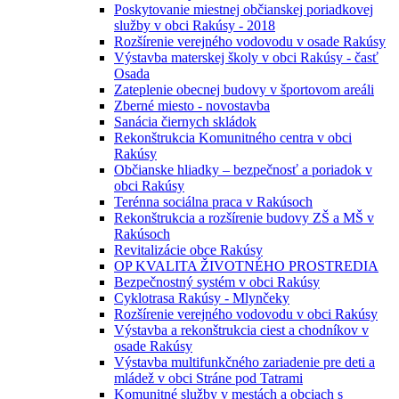
Poskytovanie miestnej občianskej poriadkovej
služby v obci Rakúsy - 2018
Rozšírenie verejného vodovodu v osade Rakúsy
Výstavba materskej školy v obci Rakúsy - časť
Osada
Zateplenie obecnej budovy v športovom areáli
Zberné miesto - novostavba
Sanácia čiernych skládok
Rekonštrukcia Komunitného centra v obci
Rakúsy
Občianske hliadky – bezpečnosť a poriadok v
obci Rakúsy
Terénna sociálna praca v Rakúsoch
Rekonštrukcia a rozšírenie budovy ZŠ a MŠ v
Rakúsoch
Revitalizácie obce Rakúsy
OP KVALITA ŽIVOTNÉHO PROSTREDIA
Bezpečnostný systém v obci Rakúsy
Cyklotrasa Rakúsy - Mlynčeky
Rozšírenie verejného vodovodu v obci Rakúsy
Výstavba a rekonštrukcia ciest a chodníkov v
osade Rakúsy
Výstavba multifunkčného zariadenie pre deti a
mládež v obci Stráne pod Tatrami
Komunitné služby v mestách a obciach s