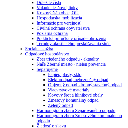
Dôležité čísla
Volanie tiesňovej linky
Krízový štáb obce, OÚ
Hospodárska mobilizácia
Informácie pre verejnosť
Civilná ochrana obyvateľstva
Požiarna ochrana
Praktická príručka v prípade ohrozenia
Termíny akustického preskúšavania sirén
Socialna služba
Odpadové hospodárstvo
Zber triedeného odpadu - aktuality
Naše Zberné miesto - nielen prevencia
Separujeme
Papier, plasty, sklo
Elektroodpad, nebezpečný odpad
Objemný odpad, drobný stavebný odpad
Viacvrstvové materiály
Kovový šrot a hlinikové obaly
Zmesový komunálny odpad
Zelený odpad
Harmonogram zberu Separovaného odpadu
Harmonogram zberu Zmesového komunálneho
odpadu
Žiadosť o zľavu