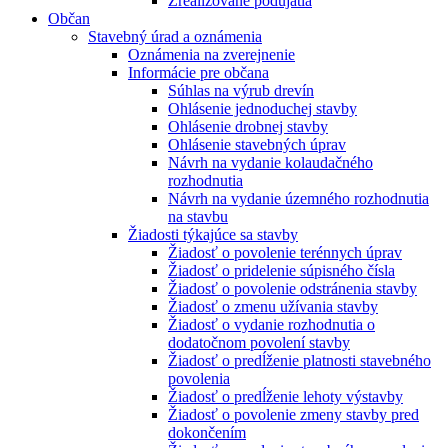
Zrealizované podujatia
Občan
Stavebný úrad a oznámenia
Oznámenia na zverejnenie
Informácie pre občana
Súhlas na výrub drevín
Ohlásenie jednoduchej stavby
Ohlásenie drobnej stavby
Ohlásenie stavebných úprav
Návrh na vydanie kolaudačného
rozhodnutia
Návrh na vydanie územného rozhodnutia
na stavbu
Žiadosti týkajúce sa stavby
Žiadosť o povolenie terénnych úprav
Žiadosť o pridelenie súpisného čísla
Žiadosť o povolenie odstránenia stavby
Žiadosť o zmenu užívania stavby
Žiadosť o vydanie rozhodnutia o
dodatočnom povolení stavby
Žiadosť o predĺženie platnosti stavebného
povolenia
Žiadosť o predĺženie lehoty výstavby
Žiadosť o povolenie zmeny stavby pred
dokončením