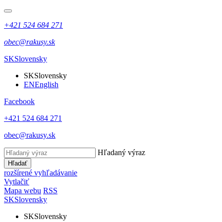
+421 524 684 271
obec@rakusy.sk
SK
Slovensky
SK
Slovensky
EN
English
Facebook
+421 524 684 271
obec@rakusy.sk
Hľadaný výraz
Hľadať
rozšírené vyhľadávanie
Vytlačiť
Mapa webu
RSS
SK
Slovensky
SK
Slovensky