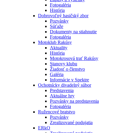
Fotogaléria
História
Dobrovoľný hasičský zbor
Pozvánky
Súťaže
Dokumenty na stiahnutie
Fotogaléria
Motoklub Rakúsy
Aktuality
História
Motokrosová trať Rakúsy
Stanovy klubu
Žiadosť o členstvo
Galéria
Informácie v Spektre
Ochotnícky divadelný súbor
Predstavenia
Aktuálne hry
Pozvánky na predstavenia
Fotogaléria
Ružencové bratstvo
Pozvánky
Zrealizované podujatia
ERkO