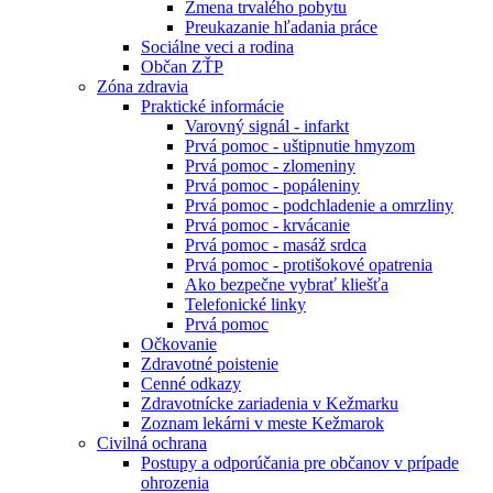
Zmena trvalého pobytu
Preukazanie hľadania práce
Sociálne veci a rodina
Občan ZŤP
Zóna zdravia
Praktické informácie
Varovný signál - infarkt
Prvá pomoc - uštipnutie hmyzom
Prvá pomoc - zlomeniny
Prvá pomoc - popáleniny
Prvá pomoc - podchladenie a omrzliny
Prvá pomoc - krvácanie
Prvá pomoc - masáž srdca
Prvá pomoc - protišokové opatrenia
Ako bezpečne vybrať kliešťa
Telefonické linky
Prvá pomoc
Očkovanie
Zdravotné poistenie
Cenné odkazy
Zdravotnícke zariadenia v Kežmarku
Zoznam lekárni v meste Kežmarok
Civilná ochrana
Postupy a odporúčania pre občanov v prípade
ohrozenia