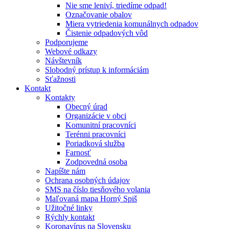
Nie sme leniví, triedíme odpad!
Označovanie obalov
Miera vytriedenia komunálnych odpadov
Čistenie odpadových vôd
Podporujeme
Webové odkazy
Návštevník
Slobodný prístup k informáciám
Sťažnosti
Kontakt
Kontakty
Obecný úrad
Organizácie v obci
Komunitní pracovníci
Terénni pracovníci
Poriadková služba
Farnosť
Zodpovedná osoba
Napíšte nám
Ochrana osobných údajov
SMS na číslo tiesňového volania
Maľovaná mapa Horný Spiš
Užitočné linky
Rýchly kontakt
Koronavírus na Slovensku