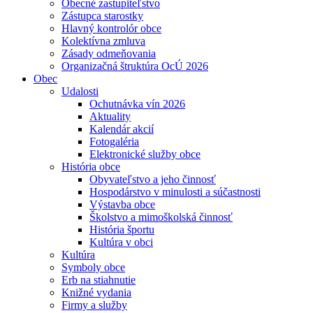
Obecné zastupiteľstvo
Zástupca starostky
Hlavný kontrolór obce
Kolektívna zmluva
Zásady odmeňovania
Organizačná štruktúra OcÚ 2026
Obec
Udalosti
Ochutnávka vín 2026
Aktuality
Kalendár akcií
Fotogaléria
Elektronické služby obce
História obce
Obyvateľstvo a jeho činnosť
Hospodárstvo v minulosti a súčastnosti
Výstavba obce
Školstvo a mimoškolská činnosť
História športu
Kultúra v obci
Kultúra
Symboly obce
Erb na stiahnutie
Knižné vydania
Firmy a služby