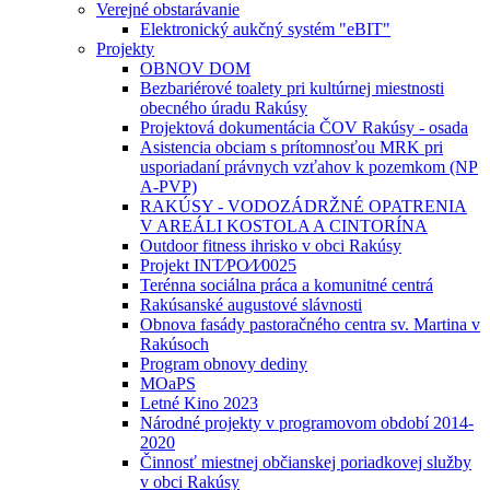
Verejné obstarávanie
Elektronický aukčný systém "eBIT"
Projekty
OBNOV DOM
Bezbariérové toalety pri kultúrnej miestnosti
obecného úradu Rakúsy
Projektová dokumentácia ČOV Rakúsy - osada
Asistencia obciam s prítomnosťou MRK pri
usporiadaní právnych vzťahov k pozemkom (NP
A-PVP)
RAKÚSY - VODOZÁDRŽNÉ OPATRENIA
V AREÁLI KOSTOLA A CINTORÍNA
Outdoor fitness ihrisko v obci Rakúsy
Projekt INT⁄PO⁄I⁄0025
Terénna sociálna práca a komunitné centrá
Rakúsanské augustové slávnosti
Obnova fasády pastoračného centra sv. Martina v
Rakúsoch
Program obnovy dediny
MOaPS
Letné Kino 2023
Národné projekty v programovom období 2014-
2020
Činnosť miestnej občianskej poriadkovej služby
v obci Rakúsy