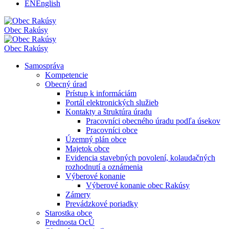
EN
English
Obec
Rakúsy
Obec
Rakúsy
Samospráva
Kompetencie
Obecný úrad
Prístup k informáciám
Portál elektronických služieb
Kontakty a štruktúra úradu
Pracovníci obecného úradu podľa úsekov
Pracovníci obce
Územný plán obce
Majetok obce
Evidencia stavebných povolení, kolaudačných
rozhodnutí a oznámenia
Výberové konanie
Výberové konanie obec Rakúsy
Zámery
Prevádzkové poriadky
Starostka obce
Prednosta OcÚ