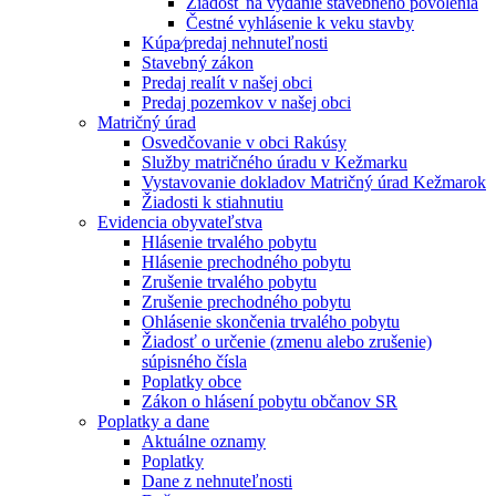
Žiadosť na vydanie stavebného povolenia
Čestné vyhlásenie k veku stavby
Kúpa⁄predaj nehnuteľnosti
Stavebný zákon
Predaj realít v našej obci
Predaj pozemkov v našej obci
Matričný úrad
Osvedčovanie v obci Rakúsy
Služby matričného úradu v Kežmarku
Vystavovanie dokladov Matričný úrad Kežmarok
Žiadosti k stiahnutiu
Evidencia obyvateľstva
Hlásenie trvalého pobytu
Hlásenie prechodného pobytu
Zrušenie trvalého pobytu
Zrušenie prechodného pobytu
Ohlásenie skončenia trvalého pobytu
Žiadosť o určenie (zmenu alebo zrušenie)
súpisného čísla
Poplatky obce
Zákon o hlásení pobytu občanov SR
Poplatky a dane
Aktuálne oznamy
Poplatky
Dane z nehnuteľnosti