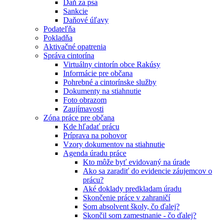
Daň za psa
Sankcie
Daňové úľavy
Podateľňa
Pokladňa
Aktivačné opatrenia
Správa cintorína
Virtuálny cintorín obce Rakúsy
Informácie pre občana
Pohrebné a cintorínske služby
Dokumenty na stiahnutie
Foto obrazom
Zaujímavosti
Zóna práce pre občana
Kde hľadať prácu
Príprava na pohovor
Vzory dokumentov na stiahnutie
Agenda úradu práce
Kto môže byť evidovaný na úrade
Ako sa zaradiť do evidencie záujemcov o
prácu?
Aké doklady predkladam úradu
Skončenie práce v zahraničí
Som absolvent školy, čo ďalej?
Skončil som zamestnanie - čo ďalej?