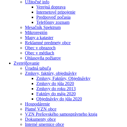
Užitočné info
Verejná doprava
Internetové pripojenie
Predpoveď počasia
Telefónny zoznam
Mesačník Spektrum
Mikroregión
Mapy a kataster
Reklamné predmety obce
Obec v obrazoch
Obec v médiach
Ohlasovňa požiarov
Zverejňovanie
Úradná tabuľa
Zmluvy, faktúry, objednávky
Zmluvy, Faktúry, Objednávky
Zmluvy do júla 2020
Zmluvy do roku 2013
Faktúry do mája 2020
Objednávky do júla 2020
Hospodárenie
Platné VZN obce
VZN Prešovského samosprávneho kraja
Dokumenty obce
Interné smernice obce