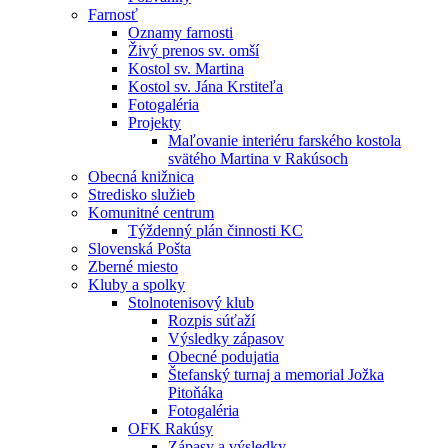
Farnosť
Oznamy farnosti
Živý prenos sv. omší
Kostol sv. Martina
Kostol sv. Jána Krstiteľa
Fotogaléria
Projekty
Maľovanie interiéru farského kostola
svätého Martina v Rakúsoch
Obecná knižnica
Stredisko služieb
Komunitné centrum
Týždenný plán činnosti KC
Slovenská Pošta
Zberné miesto
Kluby a spolky
Stolnotenisový klub
Rozpis súťaží
Výsledky zápasov
Obecné podujatia
Štefanský turnaj a memorial Jožka
Pitoňáka
Fotogaléria
OFK Rakúsy
Zápasy a výsledky