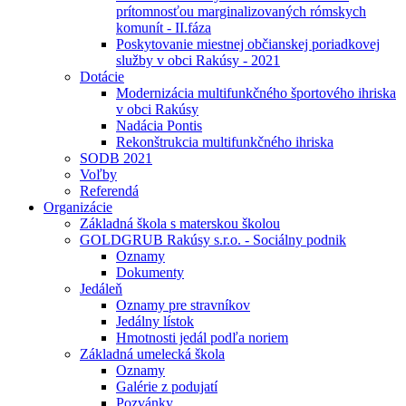
prítomnosťou marginalizovaných rómskych
komunít - II.fáza
Poskytovanie miestnej občianskej poriadkovej
služby v obci Rakúsy - 2021
Dotácie
Modernizácia multifunkčného športového ihriska
v obci Rakúsy
Nadácia Pontis
Rekonštrukcia multifunkčného ihriska
SODB 2021
Voľby
Referendá
Organizácie
Základná škola s materskou školou
GOLDGRUB Rakúsy s.r.o. - Sociálny podnik
Oznamy
Dokumenty
Jedáleň
Oznamy pre stravníkov
Jedálny lístok
Hmotnosti jedál podľa noriem
Základná umelecká škola
Oznamy
Galérie z podujatí
Pozvánky