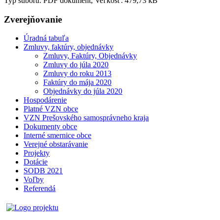
Typ súboru: PDF dokument, Veľkosť: 479,73 kB
Zverejňovanie
Úradná tabuľa
Zmluvy, faktúry, objednávky
Zmluvy, Faktúry, Objednávky
Zmluvy do júla 2020
Zmluvy do roku 2013
Faktúry do mája 2020
Objednávky do júla 2020
Hospodárenie
Platné VZN obce
VZN Prešovského samosprávneho kraja
Dokumenty obce
Interné smernice obce
Verejné obstarávanie
Projekty
Dotácie
SODB 2021
Voľby
Referendá