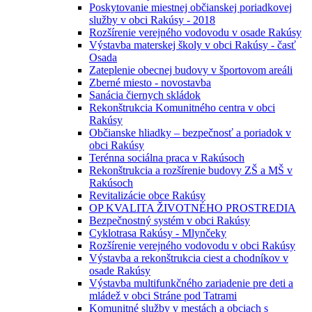
Poskytovanie miestnej občianskej poriadkovej
služby v obci Rakúsy - 2018
Rozšírenie verejného vodovodu v osade Rakúsy
Výstavba materskej školy v obci Rakúsy - časť
Osada
Zateplenie obecnej budovy v športovom areáli
Zberné miesto - novostavba
Sanácia čiernych skládok
Rekonštrukcia Komunitného centra v obci
Rakúsy
Občianske hliadky – bezpečnosť a poriadok v
obci Rakúsy
Terénna sociálna praca v Rakúsoch
Rekonštrukcia a rozšírenie budovy ZŠ a MŠ v
Rakúsoch
Revitalizácie obce Rakúsy
OP KVALITA ŽIVOTNÉHO PROSTREDIA
Bezpečnostný systém v obci Rakúsy
Cyklotrasa Rakúsy - Mlynčeky
Rozšírenie verejného vodovodu v obci Rakúsy
Výstavba a rekonštrukcia ciest a chodníkov v
osade Rakúsy
Výstavba multifunkčného zariadenie pre deti a
mládež v obci Stráne pod Tatrami
Komunitné služby v mestách a obciach s