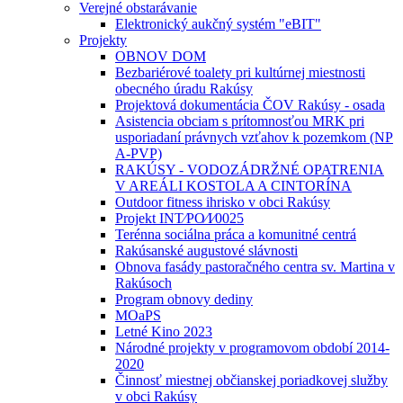
Verejné obstarávanie
Elektronický aukčný systém "eBIT"
Projekty
OBNOV DOM
Bezbariérové toalety pri kultúrnej miestnosti
obecného úradu Rakúsy
Projektová dokumentácia ČOV Rakúsy - osada
Asistencia obciam s prítomnosťou MRK pri
usporiadaní právnych vzťahov k pozemkom (NP
A-PVP)
RAKÚSY - VODOZÁDRŽNÉ OPATRENIA
V AREÁLI KOSTOLA A CINTORÍNA
Outdoor fitness ihrisko v obci Rakúsy
Projekt INT⁄PO⁄I⁄0025
Terénna sociálna práca a komunitné centrá
Rakúsanské augustové slávnosti
Obnova fasády pastoračného centra sv. Martina v
Rakúsoch
Program obnovy dediny
MOaPS
Letné Kino 2023
Národné projekty v programovom období 2014-
2020
Činnosť miestnej občianskej poriadkovej služby
v obci Rakúsy