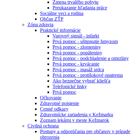
Zmena trvalého pobytu
Preukazanie hľadania práce
Sociálne veci a rodina
Občan ZŤP
Zóna zdravia
Praktické informácie
Varovný signál - infarkt
Prvá pomoc - uštipnutie hmyzom
Prvá pomoc - zlomeniny
Prvá pomoc - popáleniny
Prvá pomoc - podchladenie a omrzliny
Prvá pomoc - krvácanie
Prvá pomoc - masáž srdca
Prvá pomoc - protišokové opatrenia
Ako bezpečne vybrať kliešťa
Telefonické linky
Prvá pomoc
Očkovanie
Zdravotné poistenie
Cenné odkazy
Zdravotnícke zariadenia v Kežmarku
Zoznam lekárni v meste Kežmarok
Civilná ochrana
Postupy a odporúčania pre občanov v prípade
ohrozenia