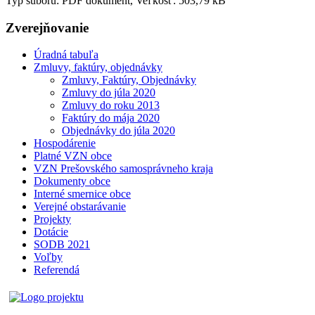
Typ súboru: PDF dokument, Veľkosť: 503,79 kB
Zverejňovanie
Úradná tabuľa
Zmluvy, faktúry, objednávky
Zmluvy, Faktúry, Objednávky
Zmluvy do júla 2020
Zmluvy do roku 2013
Faktúry do mája 2020
Objednávky do júla 2020
Hospodárenie
Platné VZN obce
VZN Prešovského samosprávneho kraja
Dokumenty obce
Interné smernice obce
Verejné obstarávanie
Projekty
Dotácie
SODB 2021
Voľby
Referendá