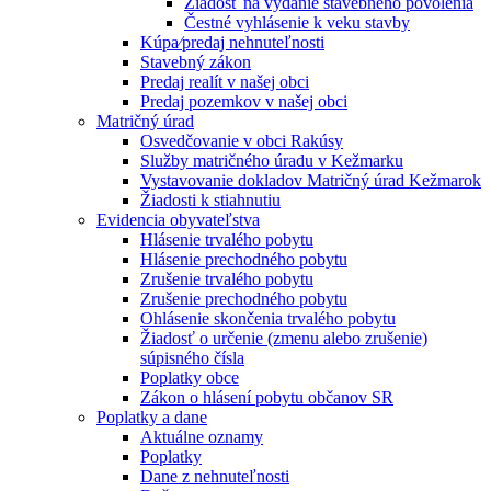
Žiadosť na vydanie stavebného povolenia
Čestné vyhlásenie k veku stavby
Kúpa⁄predaj nehnuteľnosti
Stavebný zákon
Predaj realít v našej obci
Predaj pozemkov v našej obci
Matričný úrad
Osvedčovanie v obci Rakúsy
Služby matričného úradu v Kežmarku
Vystavovanie dokladov Matričný úrad Kežmarok
Žiadosti k stiahnutiu
Evidencia obyvateľstva
Hlásenie trvalého pobytu
Hlásenie prechodného pobytu
Zrušenie trvalého pobytu
Zrušenie prechodného pobytu
Ohlásenie skončenia trvalého pobytu
Žiadosť o určenie (zmenu alebo zrušenie)
súpisného čísla
Poplatky obce
Zákon o hlásení pobytu občanov SR
Poplatky a dane
Aktuálne oznamy
Poplatky
Dane z nehnuteľnosti