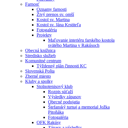
Farnosť
Oznamy farnosti
Živý prenos sv. omší
Kostol sv. Martina
Kostol sv. Jána Krstiteľa
Fotogaléria
Projekty
Maľovanie interiéru farského kostola
svätého Martina v Rakúsoch
Obecná knižnica
Stredisko služieb
Komunitné centrum
Týždenný plán činnosti KC
Slovenská Pošta
Zberné miesto
Kluby a spolky
Stolnotenisový klub
Rozpis súťaží
Výsledky zápasov
Obecné podujatia
Štefanský turnaj a memorial Jožka
Pitoňáka
Fotogaléria
OFK Rakúsy
Zápasy a výsledky