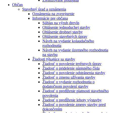
Zrealizované podujatia
Občan
Stavebný úrad a oznámenia
Oznámenia na zverejnenie
Informácie pre občana
Súhlas na výrub drevín
Ohlásenie jednoduchej stavby
Ohlásenie drobnej stavby
Ohlásenie stavebných úprav
Návrh na vydanie kolaudačného
rozhodnutia
Návrh na vydanie územného rozhodnutia
na stavbu
Žiadosti týkajúce sa stavby
Žiadosť o povolenie terénnych úprav
Žiadosť o pridelenie súpisného čísla
Žiadosť o povolenie odstránenia stavby
Žiadosť o zmenu užívania stavby
Žiadosť o vydanie rozhodnutia o
dodatočnom povolení stavby
Žiadosť o predĺženie platnosti stavebného
povolenia
Žiadosť o predĺženie lehoty výstavby
Žiadosť o povolenie zmeny stavby pred
dokončením