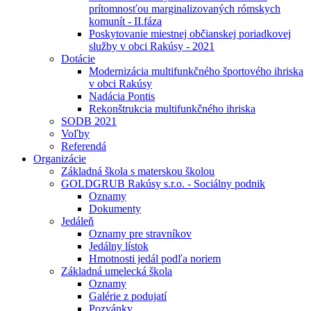
prítomnosťou marginalizovaných rómskych
komunít - II.fáza
Poskytovanie miestnej občianskej poriadkovej
služby v obci Rakúsy - 2021
Dotácie
Modernizácia multifunkčného športového ihriska
v obci Rakúsy
Nadácia Pontis
Rekonštrukcia multifunkčného ihriska
SODB 2021
Voľby
Referendá
Organizácie
Základná škola s materskou školou
GOLDGRUB Rakúsy s.r.o. - Sociálny podnik
Oznamy
Dokumenty
Jedáleň
Oznamy pre stravníkov
Jedálny lístok
Hmotnosti jedál podľa noriem
Základná umelecká škola
Oznamy
Galérie z podujatí
Pozvánky