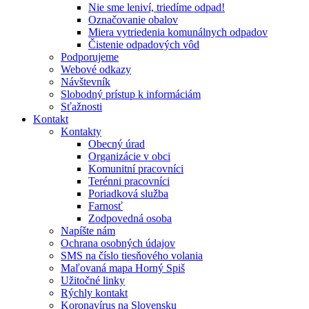
Nie sme leniví, triedíme odpad!
Označovanie obalov
Miera vytriedenia komunálnych odpadov
Čistenie odpadových vôd
Podporujeme
Webové odkazy
Návštevník
Slobodný prístup k informáciám
Sťažnosti
Kontakt
Kontakty
Obecný úrad
Organizácie v obci
Komunitní pracovníci
Terénni pracovníci
Poriadková služba
Farnosť
Zodpovedná osoba
Napíšte nám
Ochrana osobných údajov
SMS na číslo tiesňového volania
Maľovaná mapa Horný Spiš
Užitočné linky
Rýchly kontakt
Koronavírus na Slovensku