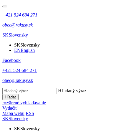
+421 524 684 271
obec@rakusy.sk
SK
Slovensky
SK
Slovensky
EN
English
Facebook
+421 524 684 271
obec@rakusy.sk
Hľadaný výraz
Hľadať
rozšírené vyhľadávanie
Vytlačiť
Mapa webu
RSS
SK
Slovensky
SK
Slovensky