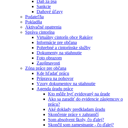
Daň za psa
Sankcie
Daňové úľavy
Podateľňa
Pokladňa
Aktivačné opatrenia
Správa cintorína
Virtuálny cintorín obce Rakúsy
Informácie pre občana
Pohrebné a cintorínske služby
Dokumenty na stiahnutie
Foto obrazom
Zaujímavosti
Zóna práce pre občana
Kde hľadať prácu
Príprava na pohovor
Vzory dokumentov na stiahnutie
Agenda úradu práce
Kto môže byť evidovaný na úrade
Ako sa zaradiť do evidencie záujemcov o
prácu?
Aké doklady predkladam úradu
Skončenie práce v zahraničí
Som absolvent školy, čo ďalej?
Skončil som zamestnanie - čo ďalej?