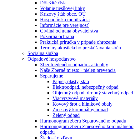
Dôležité čísla
Volanie tiesňovej linky
Krízový štáb obce, OÚ
Hospodárska mobilizácia
Informácie pre verejnosť
Civilná ochrana obyvateľstva
Požiarna ochrana
Praktická príručka v prípade ohrozenia
Termíny akustického preskúšavania sirén
Socialna služba
Odpadové hospodárstvo
Zber triedeného odpadu - aktuality
Naše Zberné miesto - nielen prevencia
Separujeme
Papier, plasty, sklo
Elektroodpad, nebezpečný odpad
Objemný odpad, drobný stavebný odpad
Viacvrstvové materiály
Kovový šrot a hlinikové obaly
Zmesový komunálny odpad
Zelený odpad
Harmonogram zberu Separovaného odpadu
Harmonogram zberu Zmesového komunálneho
odpadu
Žiadosť o zľavu