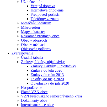
Užitočné info
Verejná doprava
Internetové pripojenie
Predpoveď počasia
Telefónny zoznam
Mesačník Spektrum
Mikroregión
Mapy a kataster
Reklamné predmety obce
Obec v obrazoch
Obec v médiach
Ohlasovňa požiarov
Zverejňovanie
Úradná tabuľa
Zmluvy, faktúry, objednávky
Zmluvy, Faktúry, Objednávky
Zmluvy do júla 2020
Zmluvy do roku 2013
Faktúry do mája 2020
Objednávky do júla 2020
Hospodárenie
Platné VZN obce
VZN Prešovského samosprávneho kraja
Dokumenty obce
Interné smernice obce