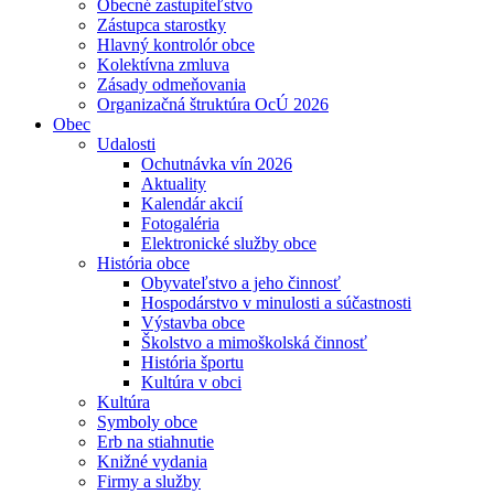
Obecné zastupiteľstvo
Zástupca starostky
Hlavný kontrolór obce
Kolektívna zmluva
Zásady odmeňovania
Organizačná štruktúra OcÚ 2026
Obec
Udalosti
Ochutnávka vín 2026
Aktuality
Kalendár akcií
Fotogaléria
Elektronické služby obce
História obce
Obyvateľstvo a jeho činnosť
Hospodárstvo v minulosti a súčastnosti
Výstavba obce
Školstvo a mimoškolská činnosť
História športu
Kultúra v obci
Kultúra
Symboly obce
Erb na stiahnutie
Knižné vydania
Firmy a služby