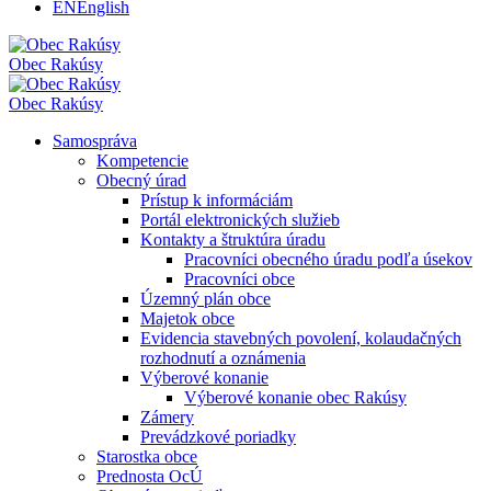
EN
English
Obec
Rakúsy
Obec
Rakúsy
Samospráva
Kompetencie
Obecný úrad
Prístup k informáciám
Portál elektronických služieb
Kontakty a štruktúra úradu
Pracovníci obecného úradu podľa úsekov
Pracovníci obce
Územný plán obce
Majetok obce
Evidencia stavebných povolení, kolaudačných
rozhodnutí a oznámenia
Výberové konanie
Výberové konanie obec Rakúsy
Zámery
Prevádzkové poriadky
Starostka obce
Prednosta OcÚ