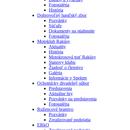
Fotogaléria
História
Dobrovoľný hasičský zbor
Pozvánky
Súťaže
Dokumenty na stiahnutie
Fotogaléria
Motoklub Rakúsy
Aktuality
História
Motokrosová trať Rakúsy
Stanovy klubu
Žiadosť o členstvo
Galéria
Informácie v Spektre
Ochotnícky divadelný súbor
Predstavenia
Aktuálne hry
Pozvánky na predstavenia
Fotogaléria
Ružencové bratstvo
Pozvánky
Zrealizované podujatia
ERkO