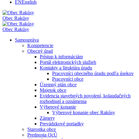
EN
English
Obec
Rakúsy
Obec
Rakúsy
Samospráva
Kompetencie
Obecný úrad
Prístup k informáciám
Portál elektronických služieb
Kontakty a štruktúra úradu
Pracovníci obecného úradu podľa úsekov
Pracovníci obce
Územný plán obce
Majetok obce
Evidencia stavebných povolení, kolaudačných
rozhodnutí a oznámenia
Výberové konanie
Výberové konanie obec Rakúsy
Zámery
Prevádzkové poriadky
Starostka obce
Prednosta OcÚ