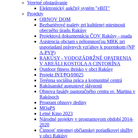
Verejné obstarávanie
Elektronický aukčný systém "eBIT"
Projekty
OBNOV DOM
Bezbariérové toalety pri kultúrnej miestnosti
obecného úradu Rakúsy
Projektová dokumentácia ČOV Rakúsy - osada
Asistencia obciam s prítomnosťou MRK pri
usporiadaní právnych vzťahov k pozemkom (NP
A-PVP)
RAKÚSY - VODOZÁDRŽNÉ OPATRENIA
V AREÁLI KOSTOLA A CINTORÍNA
Outdoor fitness ihrisko v obci Rakúsy
Projekt INT⁄PO⁄I⁄0025
Terénna sociálna práca a komunitné centrá
Rakúsanské augustové slávnosti
Obnova fasády pastoračného centra sv. Martina v
Rakúsoch
Program obnovy dediny
MOaPS
Letné Kino 2023
Národné projekty v programovom období 2014-
2020
Činnosť miestnej občianskej poriadkovej služby
v obci Rakúsy