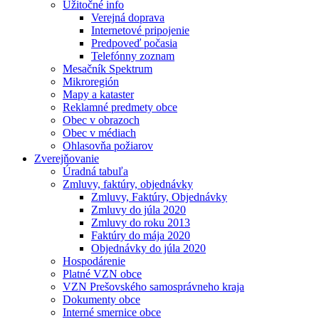
Užitočné info
Verejná doprava
Internetové pripojenie
Predpoveď počasia
Telefónny zoznam
Mesačník Spektrum
Mikroregión
Mapy a kataster
Reklamné predmety obce
Obec v obrazoch
Obec v médiach
Ohlasovňa požiarov
Zverejňovanie
Úradná tabuľa
Zmluvy, faktúry, objednávky
Zmluvy, Faktúry, Objednávky
Zmluvy do júla 2020
Zmluvy do roku 2013
Faktúry do mája 2020
Objednávky do júla 2020
Hospodárenie
Platné VZN obce
VZN Prešovského samosprávneho kraja
Dokumenty obce
Interné smernice obce