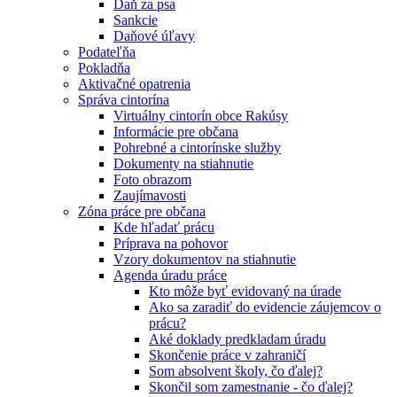
Daň za psa
Sankcie
Daňové úľavy
Podateľňa
Pokladňa
Aktivačné opatrenia
Správa cintorína
Virtuálny cintorín obce Rakúsy
Informácie pre občana
Pohrebné a cintorínske služby
Dokumenty na stiahnutie
Foto obrazom
Zaujímavosti
Zóna práce pre občana
Kde hľadať prácu
Príprava na pohovor
Vzory dokumentov na stiahnutie
Agenda úradu práce
Kto môže byť evidovaný na úrade
Ako sa zaradiť do evidencie záujemcov o
prácu?
Aké doklady predkladam úradu
Skončenie práce v zahraničí
Som absolvent školy, čo ďalej?
Skončil som zamestnanie - čo ďalej?