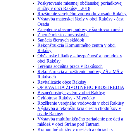
Poskytovanie miestnej občianskej poriadkovej
služby v obci Rakúsy - 2018
Rozšírenie verejného vodovodu v osade Rakúsy
Výstavba materskej školy v obci Rakúsy - časť
Osada
Zateplenie obecnej budovy v športovom areáli
Zberné miesto - novostavba
Sanácia čiernych skládok
Rekonštrukcia Komunitného centra v obci
Rakúsy
Občianske hliadky – bezpečnosť a poriadok v
obci Rakúsy
Terénna sociálna praca v Rakúsoch
Rekonštrukcia a rozšírenie budovy ZŠ a MŠ v
Rakúsoch
Revitalizácie obce Rakúsy
OP KVALITA ŽIVOTNÉHO PROSTREDIA
Bezpečnostný systém v obci Rakúsy
Cyklotrasa Rakúsy - Mlynčeky
Rozšírenie verejného vodovodu v obci Rakúsy
Výstavba a rekonštrukcia ciest a chodníkov v
osade Rakúsy
Výstavba multifunkčného zariadenie pre deti a
mládež v obci Stráne pod Tatrami
Komunitné služby v mestách a obciach s