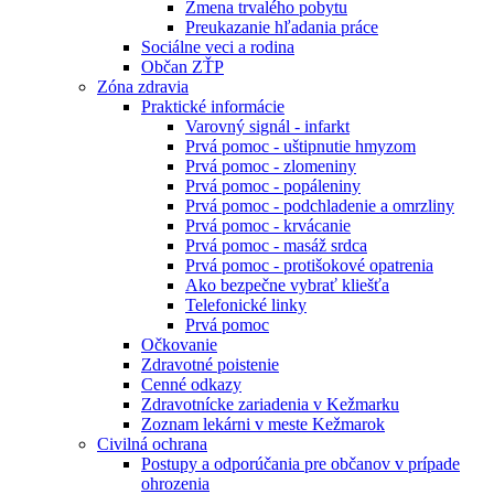
Zmena trvalého pobytu
Preukazanie hľadania práce
Sociálne veci a rodina
Občan ZŤP
Zóna zdravia
Praktické informácie
Varovný signál - infarkt
Prvá pomoc - uštipnutie hmyzom
Prvá pomoc - zlomeniny
Prvá pomoc - popáleniny
Prvá pomoc - podchladenie a omrzliny
Prvá pomoc - krvácanie
Prvá pomoc - masáž srdca
Prvá pomoc - protišokové opatrenia
Ako bezpečne vybrať kliešťa
Telefonické linky
Prvá pomoc
Očkovanie
Zdravotné poistenie
Cenné odkazy
Zdravotnícke zariadenia v Kežmarku
Zoznam lekárni v meste Kežmarok
Civilná ochrana
Postupy a odporúčania pre občanov v prípade
ohrozenia