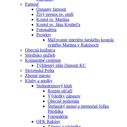
Farnosť
Oznamy farnosti
Živý prenos sv. omší
Kostol sv. Martina
Kostol sv. Jána Krstiteľa
Fotogaléria
Projekty
Maľovanie interiéru farského kostola
svätého Martina v Rakúsoch
Obecná knižnica
Stredisko služieb
Komunitné centrum
Týždenný plán činnosti KC
Slovenská Pošta
Zberné miesto
Kluby a spolky
Stolnotenisový klub
Rozpis súťaží
Výsledky zápasov
Obecné podujatia
Štefanský turnaj a memorial Jožka
Pitoňáka
Fotogaléria
OFK Rakúsy
Zápasy a výsledky