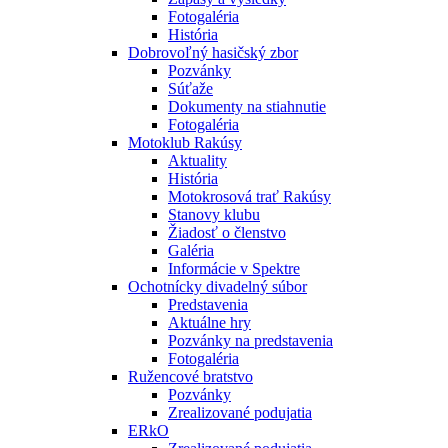
Fotogaléria
História
Dobrovoľný hasičský zbor
Pozvánky
Súťaže
Dokumenty na stiahnutie
Fotogaléria
Motoklub Rakúsy
Aktuality
História
Motokrosová trať Rakúsy
Stanovy klubu
Žiadosť o členstvo
Galéria
Informácie v Spektre
Ochotnícky divadelný súbor
Predstavenia
Aktuálne hry
Pozvánky na predstavenia
Fotogaléria
Ružencové bratstvo
Pozvánky
Zrealizované podujatia
ERkO