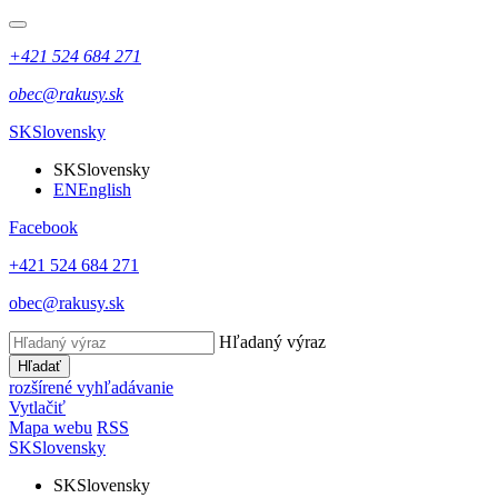
+421 524 684 271
obec@rakusy.sk
SK
Slovensky
SK
Slovensky
EN
English
Facebook
+421 524 684 271
obec@rakusy.sk
Hľadaný výraz
Hľadať
rozšírené vyhľadávanie
Vytlačiť
Mapa webu
RSS
SK
Slovensky
SK
Slovensky