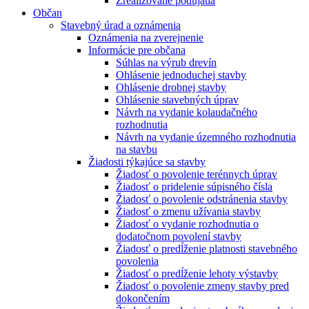
Zrealizované podujatia
Občan
Stavebný úrad a oznámenia
Oznámenia na zverejnenie
Informácie pre občana
Súhlas na výrub drevín
Ohlásenie jednoduchej stavby
Ohlásenie drobnej stavby
Ohlásenie stavebných úprav
Návrh na vydanie kolaudačného
rozhodnutia
Návrh na vydanie územného rozhodnutia
na stavbu
Žiadosti týkajúce sa stavby
Žiadosť o povolenie terénnych úprav
Žiadosť o pridelenie súpisného čísla
Žiadosť o povolenie odstránenia stavby
Žiadosť o zmenu užívania stavby
Žiadosť o vydanie rozhodnutia o
dodatočnom povolení stavby
Žiadosť o predĺženie platnosti stavebného
povolenia
Žiadosť o predĺženie lehoty výstavby
Žiadosť o povolenie zmeny stavby pred
dokončením