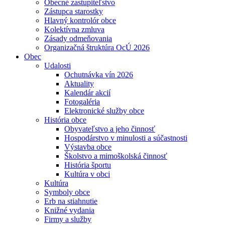
Obecné zastupiteľstvo
Zástupca starostky
Hlavný kontrolór obce
Kolektívna zmluva
Zásady odmeňovania
Organizačná štruktúra OcÚ 2026
Obec
Udalosti
Ochutnávka vín 2026
Aktuality
Kalendár akcií
Fotogaléria
Elektronické služby obce
História obce
Obyvateľstvo a jeho činnosť
Hospodárstvo v minulosti a súčastnosti
Výstavba obce
Školstvo a mimoškolská činnosť
História športu
Kultúra v obci
Kultúra
Symboly obce
Erb na stiahnutie
Knižné vydania
Firmy a služby