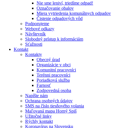
Nie sme leniví, triedíme odpad!
Označovanie obalov
Miera vytriedenia komunálnych odpadov
Čistenie odpadových vôd
Podporujeme
Webové odkazy
Návštevník
Slobodný prístup k informáciám
Sťažnosti
Kontakt
Kontakty
Obecný úrad
Organizácie v obci
Komunitní pracovníci
Terénni pracovníci
Poriadková služba
Farnosť
Zodpovedná osoba
Napíšte nám
Ochrana osobných údajov
SMS na číslo tiesňového volania
Maľovaná mapa Horný Spiš
Užitočné linky
Rýchly kontakt
Koronavírus na Slovensku