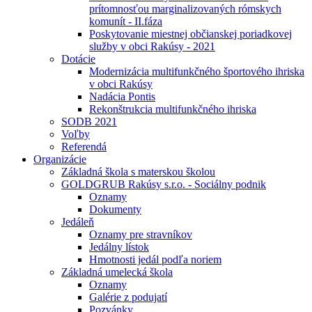
prítomnosťou marginalizovaných rómskych
komunít - II.fáza
Poskytovanie miestnej občianskej poriadkovej
služby v obci Rakúsy - 2021
Dotácie
Modernizácia multifunkčného športového ihriska
v obci Rakúsy
Nadácia Pontis
Rekonštrukcia multifunkčného ihriska
SODB 2021
Voľby
Referendá
Organizácie
Základná škola s materskou školou
GOLDGRUB Rakúsy s.r.o. - Sociálny podnik
Oznamy
Dokumenty
Jedáleň
Oznamy pre stravníkov
Jedálny lístok
Hmotnosti jedál podľa noriem
Základná umelecká škola
Oznamy
Galérie z podujatí
Pozvánky