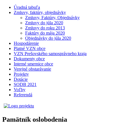
Úradná tabuľa
Zmluvy, faktúry, objednávky
Zmluvy, Faktúry, Objednávky
Zmluvy do júla 2020
Zmluvy do roku 2013
Faktúry do mája 2020
Objednávky do júla 2020
Hospodárenie
Platné VZN obce
VZN Prešovského samosprávneho kraja
Dokumenty obce
Interné smernice obce
Verejné obstarávanie
Projekty
Dotácie
SODB 2021
Voľby
Referendá
Pamätník oslobodenia