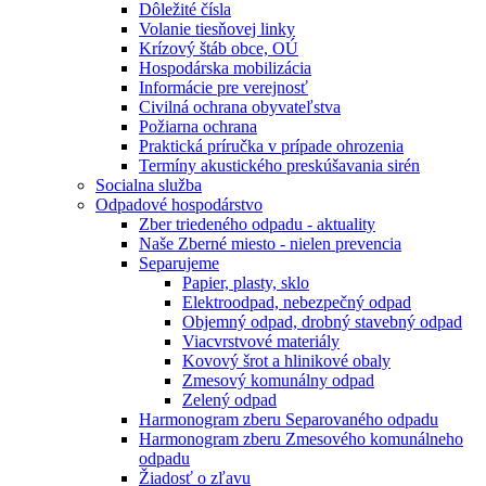
Dôležité čísla
Volanie tiesňovej linky
Krízový štáb obce, OÚ
Hospodárska mobilizácia
Informácie pre verejnosť
Civilná ochrana obyvateľstva
Požiarna ochrana
Praktická príručka v prípade ohrozenia
Termíny akustického preskúšavania sirén
Socialna služba
Odpadové hospodárstvo
Zber triedeného odpadu - aktuality
Naše Zberné miesto - nielen prevencia
Separujeme
Papier, plasty, sklo
Elektroodpad, nebezpečný odpad
Objemný odpad, drobný stavebný odpad
Viacvrstvové materiály
Kovový šrot a hlinikové obaly
Zmesový komunálny odpad
Zelený odpad
Harmonogram zberu Separovaného odpadu
Harmonogram zberu Zmesového komunálneho
odpadu
Žiadosť o zľavu