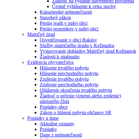
Žiadosť na vydanie stavebného povolenia
Čestné vyhlásenie k veku stavby
Kúpa⁄predaj nehnuteľnosti
Stavebný zákon
Predaj realít v našej obci
Predaj pozemkov v našej obci
Matričný úrad
Osvedčovanie v obci Rakúsy
Služby matričného úradu v Kežmarku
Vystavovanie dokladov Matričný úrad Kežmarok
Žiadosti k stiahnutiu
Evidencia obyvateľstva
Hlásenie trvalého pobytu
Hlásenie prechodného pobytu
Zrušenie trvalého pobytu
Zrušenie prechodného pobytu
Ohlásenie skončenia trvalého pobytu
Žiadosť o určenie (zmenu alebo zrušenie)
súpisného čísla
Poplatky obce
Zákon o hlásení pobytu občanov SR
Poplatky a dane
Aktuálne oznamy
Poplatky
Dane z nehnuteľnosti